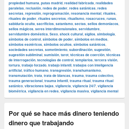
propiedad humana
,
putas madrid
,
realidad fabricada
,
realidades
paralelas
,
reclusión
,
redes de poder
,
redes satánicas
,
redes
secretas
,
represión
,
reprogramación
,
resonancia mental
,
rituales
,
rituales de poder
,
rituales secretos
,
ritualismo
,
rosacruces
,
runas
,
sabiduría oculta
,
sacrificios
,
satanismo
,
sectas
,
sellos demoníacos
,
sellos mágicos
,
seres interdimensionales
,
servidumbre
,
servidumbre doméstica
,
Sexo
,
shock cultural
,
sigilos
,
simbología
,
símbolos de control
,
símbolos de poder
,
símbolos en medios
,
símbolos esotéricos
,
símbolos ocultos
,
símbolos satánicos
,
sociedades secretas
,
sometimiento
,
subordinación
,
sugestión
,
sugestión subliminal
,
sumisión
,
tarot
,
técnicas de coerción
,
técnicas
de interrogación
,
tecnologías de control
,
templarios
,
tercera visión
,
tortura
,
trabajo forzado
,
trabajo infantil
,
trabajos con inteligencia
artificial
,
tráfico humano
,
transgresión
,
transhumanismo
,
transmutación
,
trata
,
trata de blancas
,
trauma
,
trauma colectivo
,
trauma generacional
,
trauma infantil
,
trauma ritual
,
trauma ritual
satánico
,
vibraciones bajas
,
vigilancia
,
vigilancia 24/7
,
vigilancia
biométrica
,
vigilancia en redes
,
vigilancia masiva
,
vigilancia mental
Por qué se hace más dinero teniendo
dinero que trabajando