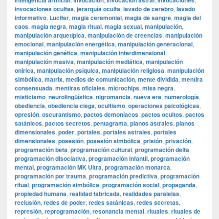
inteligencia artificial
invocación
invocación astral
invocaciones
invocaciones ocultas
,
jerarquía oculta
,
lavado de cerebro
,
lavado
informativo
,
Lucifer
,
magia ceremonial
,
magia de sangre
,
magia del
caos
,
magia negra
,
magia ritual
,
magia sexual
,
manipulación
,
manipulación arquetípica
,
manipulación de creencias
,
manipulación
emocional
,
manipulación energética
,
manipulación generacional
,
manipulación genética
,
manipulación interdimensional
,
manipulación masiva
,
manipulación mediática
,
manipulación
onírica
,
manipulación psíquica
,
manipulación religiosa
,
manipulación
simbólica
,
matrix
,
medios de comunicación
,
mente dividida
,
mentira
consensuada
,
mentiras oficiales
,
microchips
,
misa negra
,
misticismo
,
neurolingüística
,
nigromancia
,
nueva era
,
numerología
,
obediencia
,
obediencia ciega
,
ocultismo
,
operaciones psicológicas
,
opresión
,
oscurantismo
,
pactos demoníacos
,
pactos ocultos
,
pactos
satánicos
,
pactos secretos
,
pentagrama
,
planos astrales
,
planos
dimensionales
,
poder
,
portales
,
portales astrales
,
portales
dimensionales
,
posesión
,
posesión simbólica
,
prisión
,
privación
,
programación beta
,
programación cultural
,
programación delta
,
programación disociativa
,
programación infantil
,
programación
mental
,
programación MK Ultra
,
programación monarca
,
programación por trauma
,
programación predictiva
,
programación
ritual
,
programación simbólica
,
programación social
,
propaganda
,
propiedad humana
,
realidad fabricada
,
realidades paralelas
,
reclusión
,
redes de poder
,
redes satánicas
,
redes secretas
,
represión
,
reprogramación
,
resonancia mental
,
rituales
,
rituales de