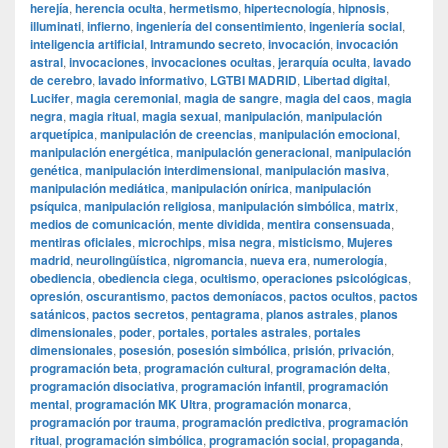
herejía
,
herencia oculta
,
hermetismo
,
hipertecnología
,
hipnosis
,
illuminati
,
infierno
,
ingeniería del consentimiento
,
ingeniería social
,
inteligencia artificial
,
Intramundo secreto
,
invocación
,
invocación
astral
,
invocaciones
,
invocaciones ocultas
,
jerarquía oculta
,
lavado
de cerebro
,
lavado informativo
,
LGTBI MADRID
,
Libertad digital
,
Lucifer
,
magia ceremonial
,
magia de sangre
,
magia del caos
,
magia
negra
,
magia ritual
,
magia sexual
,
manipulación
,
manipulación
arquetípica
,
manipulación de creencias
,
manipulación emocional
,
manipulación energética
,
manipulación generacional
,
manipulación
genética
,
manipulación interdimensional
,
manipulación masiva
,
manipulación mediática
,
manipulación onírica
,
manipulación
psíquica
,
manipulación religiosa
,
manipulación simbólica
,
matrix
,
medios de comunicación
,
mente dividida
,
mentira consensuada
,
mentiras oficiales
,
microchips
,
misa negra
,
misticismo
,
Mujeres
madrid
,
neurolingüística
,
nigromancia
,
nueva era
,
numerología
,
obediencia
,
obediencia ciega
,
ocultismo
,
operaciones psicológicas
,
opresión
,
oscurantismo
,
pactos demoníacos
,
pactos ocultos
,
pactos
satánicos
,
pactos secretos
,
pentagrama
,
planos astrales
,
planos
dimensionales
,
poder
,
portales
,
portales astrales
,
portales
dimensionales
,
posesión
,
posesión simbólica
,
prisión
,
privación
,
programación beta
,
programación cultural
,
programación delta
,
programación disociativa
,
programación infantil
,
programación
mental
,
programación MK Ultra
,
programación monarca
,
programación por trauma
,
programación predictiva
,
programación
ritual
,
programación simbólica
,
programación social
,
propaganda
,