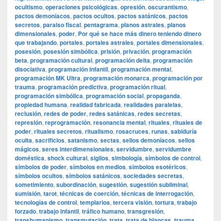
ocultismo
,
operaciones psicológicas
,
opresión
,
oscurantismo
,
pactos demoníacos
,
pactos ocultos
,
pactos satánicos
,
pactos
secretos
,
paraiso fiscal
,
pentagrama
,
planos astrales
,
planos
dimensionales
,
poder
,
Por qué se hace más dinero teniendo dinero
que trabajando
,
portales
,
portales astrales
,
portales dimensionales
,
posesión
,
posesión simbólica
,
prisión
,
privación
,
programación
beta
,
programación cultural
,
programación delta
,
programación
disociativa
,
programación infantil
,
programación mental
,
programación MK Ultra
,
programación monarca
,
programación por
trauma
,
programación predictiva
,
programación ritual
,
programación simbólica
,
programación social
,
propaganda
,
propiedad humana
,
realidad fabricada
,
realidades paralelas
,
reclusión
,
redes de poder
,
redes satánicas
,
redes secretas
,
represión
,
reprogramación
,
resonancia mental
,
rituales
,
rituales de
poder
,
rituales secretos
,
ritualismo
,
rosacruces
,
runas
,
sabiduría
oculta
,
sacrificios
,
satanismo
,
sectas
,
sellos demoníacos
,
sellos
mágicos
,
seres interdimensionales
,
servidumbre
,
servidumbre
doméstica
,
shock cultural
,
sigilos
,
simbología
,
símbolos de control
,
símbolos de poder
,
símbolos en medios
,
símbolos esotéricos
,
símbolos ocultos
,
símbolos satánicos
,
sociedades secretas
,
sometimiento
,
subordinación
,
sugestión
,
sugestión subliminal
,
sumisión
,
tarot
,
técnicas de coerción
,
técnicas de interrogación
,
tecnologías de control
,
templarios
,
tercera visión
,
tortura
,
trabajo
forzado
,
trabajo infantil
,
tráfico humano
,
transgresión
,
transhumanismo
,
transmutación
,
trata
,
trata de blancas
,
trauma
,