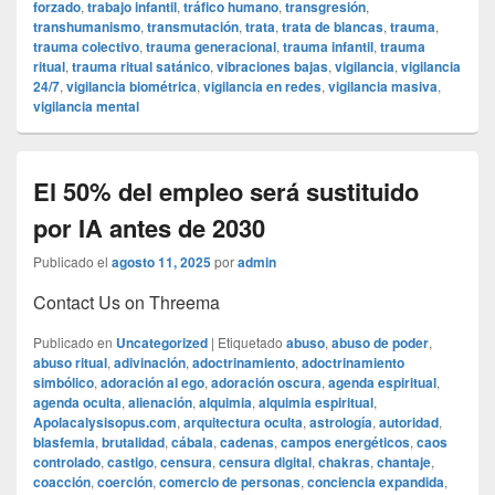
forzado
,
trabajo infantil
,
tráfico humano
,
transgresión
,
transhumanismo
,
transmutación
,
trata
,
trata de blancas
,
trauma
,
trauma colectivo
,
trauma generacional
,
trauma infantil
,
trauma
ritual
,
trauma ritual satánico
,
vibraciones bajas
,
vigilancia
,
vigilancia
24/7
,
vigilancia biométrica
,
vigilancia en redes
,
vigilancia masiva
,
vigilancia mental
El 50% del empleo será sustituido
por IA antes de 2030
Publicado el
agosto 11, 2025
por
admin
Contact Us on Threema
Publicado en
Uncategorized
|
Etiquetado
abuso
,
abuso de poder
,
abuso ritual
,
adivinación
,
adoctrinamiento
,
adoctrinamiento
simbólico
,
adoración al ego
,
adoración oscura
,
agenda espiritual
,
agenda oculta
,
alienación
,
alquimia
,
alquimia espiritual
,
Apolacalysisopus.com
,
arquitectura oculta
,
astrología
,
autoridad
,
blasfemia
,
brutalidad
,
cábala
,
cadenas
,
campos energéticos
,
caos
controlado
,
castigo
,
censura
,
censura digital
,
chakras
,
chantaje
,
coacción
,
coerción
,
comercio de personas
,
conciencia expandida
,