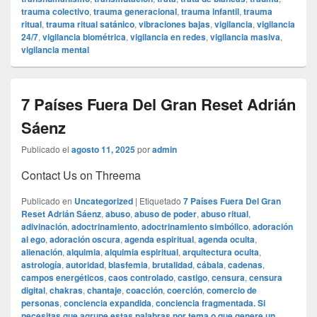
trauma colectivo
,
trauma generacional
,
trauma infantil
,
trauma
ritual
,
trauma ritual satánico
,
vibraciones bajas
,
vigilancia
,
vigilancia
24/7
,
vigilancia biométrica
,
vigilancia en redes
,
vigilancia masiva
,
vigilancia mental
7 Países Fuera Del Gran Reset Adrián
Sáenz
Publicado el
agosto 11, 2025
por
admin
Contact Us on Threema
Publicado en
Uncategorized
|
Etiquetado
7 Países Fuera Del Gran
Reset Adrián Sáenz
,
abuso
,
abuso de poder
,
abuso ritual
,
adivinación
,
adoctrinamiento
,
adoctrinamiento simbólico
,
adoración
al ego
,
adoración oscura
,
agenda espiritual
,
agenda oculta
,
alienación
,
alquimia
,
alquimia espiritual
,
arquitectura oculta
,
astrología
,
autoridad
,
blasfemia
,
brutalidad
,
cábala
,
cadenas
,
campos energéticos
,
caos controlado
,
castigo
,
censura
,
censura
digital
,
chakras
,
chantaje
,
coacción
,
coerción
,
comercio de
personas
,
conciencia expandida
,
conciencia fragmentada. Si
necesitas que agrupe estas palabras por tema o que genere un