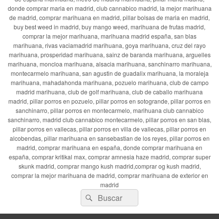
donde comprar maria en madrid, club cannabico madrid, la mejor marihuana
de madrid, comprar marihuana en madrid, pillar bolsas de maria en madrid,
buy best weed in madrid, buy mango weed, marihuana de frutas madrid,
comprar la mejor marihuana, marihuana madrid españa, san blas
marihuana, rivas vaciamadrid marihuana, goya marihuana, cruz del rayo
marihuana, prosperidad marihuana, sainz de baranda marihuana, arguelles
marihuana, moncloa marihuana, alsacia marihuana, sanchinarro marihuana,
montecarmelo marihuana, san agustin de guadalix marihuana, la moraleja
marihuana, mahadahonda marihuana, pozuelo marihuana, club de campo
madrid marihuana, club de golf marihuana, club de caballo marihuana
madrid, pillar porros en pozuelo, pillar porros en sotogrande, pillar porros en
sanchinarro, pillar porros en montecarmelo, marihuana club cannabico
sanchinarro, madrid club cannabico montecarmelo, pillar porros en san blas,
pillar porros en vallecas, pillar porros en villa de vallecas, pillar porros en
alcobendas, pillar marihuana en sansebastian de los reyes, pillar porros en
madrid, comprar marihuana en españa, donde comprar marihuana en
españa, comprar kritikal max, comprar amnesia haze madrid, comprar super
skunk madrid, comprar mango kush madrid,comprar og kush madrid,
comprar la mejor marihuana de madrid, comprar marihuana de exterior en
madrid
Buscar
Buscar
por: