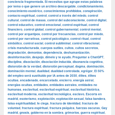
conciencia fragmentada. Si necesitas que agrupe estas palabras
por tema o que genere un archivo descargable
,
condicionamiento
,
conocimiento esotérico
,
conocimientos prohibidos
,
conspiración
,
contacto espiritual
,
control
,
control a través del miedo
,
control
cultural
,
control de masas
,
control del subconsciente
,
control digital
,
control educativo
,
control emocional
,
control espiritual
,
control
financiero
,
control global
,
control gubernamental
,
control mental
,
control por arquetipos
,
control por frecuencias
,
control por miedo
,
control por narrativas
,
control psicológico
,
control ritual
,
control
simbólico
,
control social
,
control subliminal
,
control vibracional
,
crisis manufacturada
,
cuerpos sutiles
,
cultos
,
cultos secretos
,
degradación
,
demonios
,
dependencia
,
deshumanización
,
desinformación
,
despojo
,
dímelo y te ayudo. Preguntar a ChatGPT
,
disciplina
,
disociación
,
disociación inducida
,
disonancia cognitiva
,
distorsión de la verdad
,
distorsión perceptual
,
dogma
,
dominación
,
dominación mental
,
dualidad
,
dualidad controlada
,
egrégor
,
El 50%
del empleo será sustituido por IA antes de 2030
,
élites
,
élites
ocultas
,
encadenado
,
encarcelado
,
encierro
,
energía astral
,
energías ocultas
,
entidades
,
entidades astrales
,
entidades no
humanas
,
esclavitud
,
esclavitud espiritual
,
esclavitud histórica
,
esclavitud moderna
,
esclavitud tecnológica
,
esclavo
,
Escorts en
madrid
,
esoterismo
,
explotación
,
explotación sexual
,
falsa bandera
,
falsa espiritualidad
,
fe ciega
,
fractura de identidad
,
fractura de
voluntad
,
fractura espiritual
,
fractura psíquica
,
fuerzas oscuras
,
Gay
madrid
,
gnosis
,
gobierno en la sombra
,
grimorios
,
guerra espiritual
,