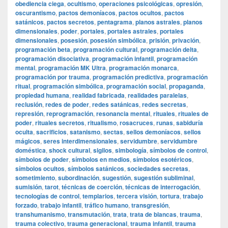
obediencia ciega
,
ocultismo
,
operaciones psicológicas
,
opresión
,
oscurantismo
,
pactos demoníacos
,
pactos ocultos
,
pactos
satánicos
,
pactos secretos
,
pentagrama
,
planos astrales
,
planos
dimensionales
,
poder
,
portales
,
portales astrales
,
portales
dimensionales
,
posesión
,
posesión simbólica
,
prisión
,
privación
,
programación beta
,
programación cultural
,
programación delta
,
programación disociativa
,
programación infantil
,
programación
mental
,
programación MK Ultra
,
programación monarca
,
programación por trauma
,
programación predictiva
,
programación
ritual
,
programación simbólica
,
programación social
,
propaganda
,
propiedad humana
,
realidad fabricada
,
realidades paralelas
,
reclusión
,
redes de poder
,
redes satánicas
,
redes secretas
,
represión
,
reprogramación
,
resonancia mental
,
rituales
,
rituales de
poder
,
rituales secretos
,
ritualismo
,
rosacruces
,
runas
,
sabiduría
oculta
,
sacrificios
,
satanismo
,
sectas
,
sellos demoníacos
,
sellos
mágicos
,
seres interdimensionales
,
servidumbre
,
servidumbre
doméstica
,
shock cultural
,
sigilos
,
simbología
,
símbolos de control
,
símbolos de poder
,
símbolos en medios
,
símbolos esotéricos
,
símbolos ocultos
,
símbolos satánicos
,
sociedades secretas
,
sometimiento
,
subordinación
,
sugestión
,
sugestión subliminal
,
sumisión
,
tarot
,
técnicas de coerción
,
técnicas de interrogación
,
tecnologías de control
,
templarios
,
tercera visión
,
tortura
,
trabajo
forzado
,
trabajo infantil
,
tráfico humano
,
transgresión
,
transhumanismo
,
transmutación
,
trata
,
trata de blancas
,
trauma
,
trauma colectivo
,
trauma generacional
,
trauma infantil
,
trauma