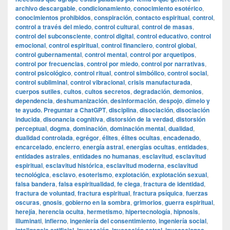
archivo descargable
,
condicionamiento
,
conocimiento esotérico
,
conocimientos prohibidos
,
conspiración
,
contacto espiritual
,
control
,
control a través del miedo
,
control cultural
,
control de masas
,
control del subconsciente
,
control digital
,
control educativo
,
control
emocional
,
control espiritual
,
control financiero
,
control global
,
control gubernamental
,
control mental
,
control por arquetipos
,
control por frecuencias
,
control por miedo
,
control por narrativas
,
control psicológico
,
control ritual
,
control simbólico
,
control social
,
control subliminal
,
control vibracional
,
crisis manufacturada
,
cuerpos sutiles
,
cultos
,
cultos secretos
,
degradación
,
demonios
,
dependencia
,
deshumanización
,
desinformación
,
despojo
,
dímelo y
te ayudo. Preguntar a ChatGPT
,
disciplina
,
disociación
,
disociación
inducida
,
disonancia cognitiva
,
distorsión de la verdad
,
distorsión
perceptual
,
dogma
,
dominación
,
dominación mental
,
dualidad
,
dualidad controlada
,
egrégor
,
élites
,
élites ocultas
,
encadenado
,
encarcelado
,
encierro
,
energía astral
,
energías ocultas
,
entidades
,
entidades astrales
,
entidades no humanas
,
esclavitud
,
esclavitud
espiritual
,
esclavitud histórica
,
esclavitud moderna
,
esclavitud
tecnológica
,
esclavo
,
esoterismo
,
explotación
,
explotación sexual
,
falsa bandera
,
falsa espiritualidad
,
fe ciega
,
fractura de identidad
,
fractura de voluntad
,
fractura espiritual
,
fractura psíquica
,
fuerzas
oscuras
,
gnosis
,
gobierno en la sombra
,
grimorios
,
guerra espiritual
,
herejía
,
herencia oculta
,
hermetismo
,
hipertecnología
,
hipnosis
,
illuminati
,
infierno
,
ingeniería del consentimiento
,
ingeniería social
,
,
,
,
,