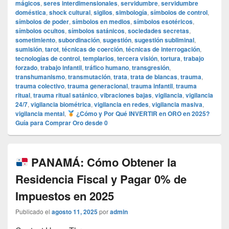
mágicos
,
seres interdimensionales
,
servidumbre
,
servidumbre
doméstica
,
shock cultural
,
sigilos
,
simbología
,
símbolos de control
,
símbolos de poder
,
símbolos en medios
,
símbolos esotéricos
,
símbolos ocultos
,
símbolos satánicos
,
sociedades secretas
,
sometimiento
,
subordinación
,
sugestión
,
sugestión subliminal
,
sumisión
,
tarot
,
técnicas de coerción
,
técnicas de interrogación
,
tecnologías de control
,
templarios
,
tercera visión
,
tortura
,
trabajo
forzado
,
trabajo infantil
,
tráfico humano
,
transgresión
,
transhumanismo
,
transmutación
,
trata
,
trata de blancas
,
trauma
,
trauma colectivo
,
trauma generacional
,
trauma infantil
,
trauma
ritual
,
trauma ritual satánico
,
vibraciones bajas
,
vigilancia
,
vigilancia
24/7
,
vigilancia biométrica
,
vigilancia en redes
,
vigilancia masiva
,
vigilancia mental
,
¿Cómo y Por Qué INVERTIR en ORO en 2025?
Guía para Comprar Oro desde 0
PANAMÁ: Cómo Obtener la
Residencia Fiscal y Pagar 0% de
Impuestos en 2025
Publicado el
agosto 11, 2025
por
admin