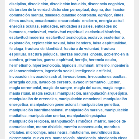
disciplina
,
disociación
,
disociación inducida
,
disonancia cognitiva
,
distorsión de la verdad
,
distorsión perceptual
,
dogma
,
dominación
,
dominación mental
,
dualidad
,
dualidad controlada
,
egrégor
,
élites
,
élites ocultas
,
encadenado
,
encarcelado
,
encierro
,
energía astral
,
energías ocultas
,
entidades
,
entidades astrales
,
entidades no
humanas
,
esclavitud
,
esclavitud espiritual
,
esclavitud histórica
,
esclavitud moderna
,
esclavitud tecnológica
,
esclavo
,
esoterismo
,
explotación
,
explotación sexual
,
falsa bandera
,
falsa espiritualidad
,
fe ciega
,
fractura de identidad
,
fractura de voluntad
,
fractura
espiritual
,
fractura psíquica
,
fuerzas oscuras
,
gnosis
,
gobierno en la
sombra
,
grimorios
,
guerra espiritual
,
herejía
,
herencia oculta
,
hermetismo
,
hipertecnología
,
hipnosis
,
illuminati
,
infierno
,
ingeniería
del consentimiento
,
ingeniería social
,
inteligencia artificial
,
invocación
,
invocación astral
,
invocaciones
,
invocaciones ocultas
,
jerarquía oculta
,
lavado de cerebro
,
lavado informativo
,
Lucifer
,
magia ceremonial
,
magia de sangre
,
magia del caos
,
magia negra
,
magia ritual
,
magia sexual
,
manipulación
,
manipulación arquetípica
,
manipulación de creencias
,
manipulación emocional
,
manipulación
energética
,
manipulación generacional
,
manipulación genética
,
manipulación interdimensional
,
manipulación masiva
,
manipulación
mediática
,
manipulación onírica
,
manipulación psíquica
,
manipulación religiosa
,
manipulación simbólica
,
matrix
,
medios de
comunicación
,
mente dividida
,
mentira consensuada
,
mentiras
oficiales
,
microchips
,
misa negra
,
misticismo
,
neurolingüística
,
nigromancia
,
nueva era
,
numerología
,
obediencia
,
obediencia ciega
,