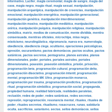
informativo
,
Lucifer
,
magia ceremonial
,
magia de sangre
,
magia del
caos
,
magia negra
,
magia ritual
,
magia sexual
,
manipulación
,
manipulación arquetípica
,
manipulación de creencias
,
manipulación
emocional
,
manipulación energética
,
manipulación generacional
,
manipulación genética
,
manipulación interdimensional
,
manipulación masiva
,
manipulación mediática
,
manipulación
onírica
,
manipulación psíquica
,
manipulación religiosa
,
manipulación
simbólica
,
matrix
,
medios de comunicación
,
mente dividida
,
mentira
consensuada
,
mentiras oficiales
,
microchips
,
misa negra
,
misticismo
,
neurolingüística
,
nigromancia
,
nueva era
,
numerología
,
obediencia
,
obediencia ciega
,
ocultismo
,
operaciones psicológicas
,
opresión
,
oscurantismo
,
pactos demoníacos
,
pactos ocultos
,
pactos
satánicos
,
pactos secretos
,
pentagrama
,
planos astrales
,
planos
dimensionales
,
poder
,
portales
,
portales astrales
,
portales
dimensionales
,
posesión
,
posesión simbólica
,
prisión
,
privación
,
programación beta
,
programación cultural
,
programación delta
,
programación disociativa
,
programación infantil
,
programación
mental
,
programación MK Ultra
,
programación monarca
,
programación por trauma
,
programación predictiva
,
programación
ritual
,
programación simbólica
,
programación social
,
propaganda
,
propiedad humana
,
realidad fabricada
,
realidades paralelas
,
reclusión
,
redes de poder
,
redes satánicas
,
redes secretas
,
represión
,
reprogramación
,
resonancia mental
,
rituales
,
rituales de
poder
,
rituales secretos
,
ritualismo
,
rosacruces
,
runas
,
sabiduría
oculta
,
sacrificios
,
satanismo
,
sectas
,
sellos demoníacos
,
sellos