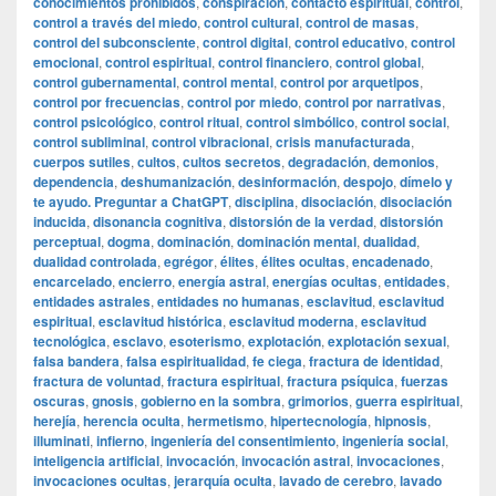
conocimientos prohibidos
,
conspiración
,
contacto espiritual
,
control
,
control a través del miedo
,
control cultural
,
control de masas
,
control del subconsciente
,
control digital
,
control educativo
,
control
emocional
,
control espiritual
,
control financiero
,
control global
,
control gubernamental
,
control mental
,
control por arquetipos
,
control por frecuencias
,
control por miedo
,
control por narrativas
,
control psicológico
,
control ritual
,
control simbólico
,
control social
,
control subliminal
,
control vibracional
,
crisis manufacturada
,
cuerpos sutiles
,
cultos
,
cultos secretos
,
degradación
,
demonios
,
dependencia
,
deshumanización
,
desinformación
,
despojo
,
dímelo y
te ayudo. Preguntar a ChatGPT
,
disciplina
,
disociación
,
disociación
inducida
,
disonancia cognitiva
,
distorsión de la verdad
,
distorsión
perceptual
,
dogma
,
dominación
,
dominación mental
,
dualidad
,
dualidad controlada
,
egrégor
,
élites
,
élites ocultas
,
encadenado
,
encarcelado
,
encierro
,
energía astral
,
energías ocultas
,
entidades
,
entidades astrales
,
entidades no humanas
,
esclavitud
,
esclavitud
espiritual
,
esclavitud histórica
,
esclavitud moderna
,
esclavitud
tecnológica
,
esclavo
,
esoterismo
,
explotación
,
explotación sexual
,
falsa bandera
,
falsa espiritualidad
,
fe ciega
,
fractura de identidad
,
fractura de voluntad
,
fractura espiritual
,
fractura psíquica
,
fuerzas
oscuras
,
gnosis
,
gobierno en la sombra
,
grimorios
,
guerra espiritual
,
herejía
,
herencia oculta
,
hermetismo
,
hipertecnología
,
hipnosis
,
illuminati
,
infierno
,
ingeniería del consentimiento
,
ingeniería social
,
inteligencia artificial
,
invocación
,
invocación astral
,
invocaciones
,
invocaciones ocultas
,
jerarquía oculta
,
lavado de cerebro
,
lavado