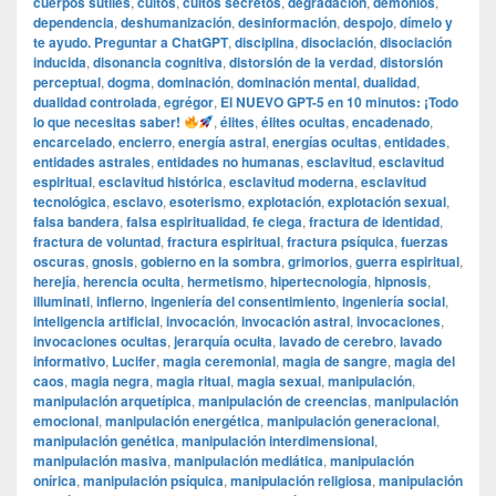
cuerpos sutiles
,
cultos
,
cultos secretos
,
degradación
,
demonios
,
dependencia
,
deshumanización
,
desinformación
,
despojo
,
dímelo y
te ayudo. Preguntar a ChatGPT
,
disciplina
,
disociación
,
disociación
inducida
,
disonancia cognitiva
,
distorsión de la verdad
,
distorsión
perceptual
,
dogma
,
dominación
,
dominación mental
,
dualidad
,
dualidad controlada
,
egrégor
,
El NUEVO GPT-5 en 10 minutos: ¡Todo
lo que necesitas saber!
,
élites
,
élites ocultas
,
encadenado
,
encarcelado
,
encierro
,
energía astral
,
energías ocultas
,
entidades
,
entidades astrales
,
entidades no humanas
,
esclavitud
,
esclavitud
espiritual
,
esclavitud histórica
,
esclavitud moderna
,
esclavitud
tecnológica
,
esclavo
,
esoterismo
,
explotación
,
explotación sexual
,
falsa bandera
,
falsa espiritualidad
,
fe ciega
,
fractura de identidad
,
fractura de voluntad
,
fractura espiritual
,
fractura psíquica
,
fuerzas
oscuras
,
gnosis
,
gobierno en la sombra
,
grimorios
,
guerra espiritual
,
herejía
,
herencia oculta
,
hermetismo
,
hipertecnología
,
hipnosis
,
illuminati
,
infierno
,
ingeniería del consentimiento
,
ingeniería social
,
inteligencia artificial
,
invocación
,
invocación astral
,
invocaciones
,
invocaciones ocultas
,
jerarquía oculta
,
lavado de cerebro
,
lavado
informativo
,
Lucifer
,
magia ceremonial
,
magia de sangre
,
magia del
caos
,
magia negra
,
magia ritual
,
magia sexual
,
manipulación
,
manipulación arquetípica
,
manipulación de creencias
,
manipulación
emocional
,
manipulación energética
,
manipulación generacional
,
manipulación genética
,
manipulación interdimensional
,
manipulación masiva
,
manipulación mediática
,
manipulación
onírica
,
manipulación psíquica
,
manipulación religiosa
,
manipulación