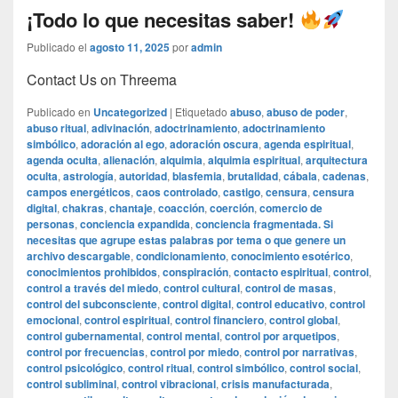
¡Todo lo que necesitas saber!
Publicado el
agosto 11, 2025
por
admin
Contact Us on Threema
Publicado en
Uncategorized
|
Etiquetado
abuso
,
abuso de poder
,
abuso ritual
,
adivinación
,
adoctrinamiento
,
adoctrinamiento
simbólico
,
adoración al ego
,
adoración oscura
,
agenda espiritual
,
agenda oculta
,
alienación
,
alquimia
,
alquimia espiritual
,
arquitectura
oculta
,
astrología
,
autoridad
,
blasfemia
,
brutalidad
,
cábala
,
cadenas
,
campos energéticos
,
caos controlado
,
castigo
,
censura
,
censura
digital
,
chakras
,
chantaje
,
coacción
,
coerción
,
comercio de
personas
,
conciencia expandida
,
conciencia fragmentada. Si
necesitas que agrupe estas palabras por tema o que genere un
archivo descargable
,
condicionamiento
,
conocimiento esotérico
,
conocimientos prohibidos
,
conspiración
,
contacto espiritual
,
control
,
control a través del miedo
,
control cultural
,
control de masas
,
control del subconsciente
,
control digital
,
control educativo
,
control
emocional
,
control espiritual
,
control financiero
,
control global
,
control gubernamental
,
control mental
,
control por arquetipos
,
control por frecuencias
,
control por miedo
,
control por narrativas
,
control psicológico
,
control ritual
,
control simbólico
,
control social
,
control subliminal
,
control vibracional
,
crisis manufacturada
,