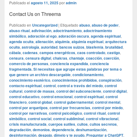
Publicado el
agosto 11, 2025
por
admin
Contact Us on Threema
Publicado en
Uncategorized
|
Etiquetado
abuso
,
abuso de poder
,
abuso ritual
,
adivinación
,
adoctrinamiento
,
adoctrinamiento
simbólico
,
adoración al ego
,
adoración oscura
,
agenda espiritual
,
agenda oculta
,
alienación
,
alquimia
,
alquimia espiritual
,
arquitectura
oculta
,
astrología
,
autoridad
,
bancos suizos
,
blasfemia
,
brutalidad
,
cábala
,
cadenas
,
campos energéticos
,
caos controlado
,
castigo
,
censura
,
censura digital
,
chakras
,
chantaje
,
coacción
,
coerción
,
comercio de personas
,
conciencia expandida
,
conciencia
fragmentada. Si necesitas que agrupe estas palabras por tema o
que genere un archivo descargable
,
condicionamiento
,
conocimiento esotérico
,
conocimientos prohibidos
,
conspiración
,
contacto espiritual
,
control
,
control a través del miedo
,
control
cultural
,
control de masas
,
control del subconsciente
,
control digital
,
control educativo
,
control emocional
,
control espiritual
,
control
financiero
,
control global
,
control gubernamental
,
control mental
,
control por arquetipos
,
control por frecuencias
,
control por miedo
,
control por narrativas
,
control psicológico
,
control ritual
,
control
simbólico
,
control social
,
control subliminal
,
control vibracional
,
crisis manufacturada
,
cuerpos sutiles
,
cultos
,
cultos secretos
,
degradación
,
demonios
,
dependencia
,
deshumanización
,
desinformación
,
despojo
,
dímelo y te ayudo. Preguntar a ChatGPT
,