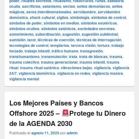
poder
,
rituales secretos
,
ritualismo
,
rosacruces
,
runas
,
sabiduría
oculta
,
sacrificios
,
satanismo
,
sectas
,
sellos demoníacos
,
sellos
mágicos
,
seres interdimensionales
,
servidumbre
,
servidumbre
doméstica
,
shock cultural
,
sigilos
,
simbología
,
símbolos de control
,
símbolos de poder
,
símbolos en medios
,
símbolos esotéricos
,
símbolos ocultos
,
símbolos satánicos
,
sociedades secretas
,
sometimiento
,
subordinación
,
sugestión
,
sugestión subliminal
,
sumisión
,
tarot
,
técnicas de coerción
,
técnicas de interrogación
,
tecnologías de control
,
templarios
,
tercera visión
,
tortura
,
trabajo
forzado
,
trabajo infantil
,
tráfico humano
,
transgresión
,
transhumanismo
,
transmutación
,
trata
,
trata de blancas
,
trauma
,
trauma colectivo
,
trauma generacional
,
trauma infantil
,
trauma
ritual
,
trauma ritual satánico
,
vibraciones bajas
,
vigilancia
,
vigilancia
24/7
,
vigilancia biométrica
,
vigilancia en redes
,
vigilancia masiva
,
vigilancia mental
Los Mejores Países y Bancos
Offshore 2025 –
Protege tu Dinero
de la AGENDA 2030
Publicado el
agosto 11, 2025
por
admin