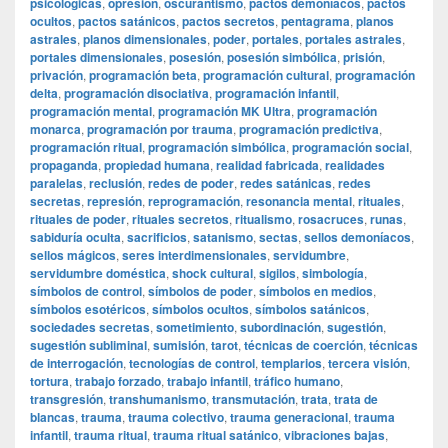
psicológicas
,
opresión
,
oscurantismo
,
pactos demoníacos
,
pactos
ocultos
,
pactos satánicos
,
pactos secretos
,
pentagrama
,
planos
astrales
,
planos dimensionales
,
poder
,
portales
,
portales astrales
,
portales dimensionales
,
posesión
,
posesión simbólica
,
prisión
,
privación
,
programación beta
,
programación cultural
,
programación
delta
,
programación disociativa
,
programación infantil
,
programación mental
,
programación MK Ultra
,
programación
monarca
,
programación por trauma
,
programación predictiva
,
programación ritual
,
programación simbólica
,
programación social
,
propaganda
,
propiedad humana
,
realidad fabricada
,
realidades
paralelas
,
reclusión
,
redes de poder
,
redes satánicas
,
redes
secretas
,
represión
,
reprogramación
,
resonancia mental
,
rituales
,
rituales de poder
,
rituales secretos
,
ritualismo
,
rosacruces
,
runas
,
sabiduría oculta
,
sacrificios
,
satanismo
,
sectas
,
sellos demoníacos
,
sellos mágicos
,
seres interdimensionales
,
servidumbre
,
servidumbre doméstica
,
shock cultural
,
sigilos
,
simbología
,
símbolos de control
,
símbolos de poder
,
símbolos en medios
,
símbolos esotéricos
,
símbolos ocultos
,
símbolos satánicos
,
sociedades secretas
,
sometimiento
,
subordinación
,
sugestión
,
sugestión subliminal
,
sumisión
,
tarot
,
técnicas de coerción
,
técnicas
de interrogación
,
tecnologías de control
,
templarios
,
tercera visión
,
tortura
,
trabajo forzado
,
trabajo infantil
,
tráfico humano
,
transgresión
,
transhumanismo
,
transmutación
,
trata
,
trata de
blancas
,
trauma
,
trauma colectivo
,
trauma generacional
,
trauma
infantil
,
trauma ritual
,
trauma ritual satánico
,
vibraciones bajas
,