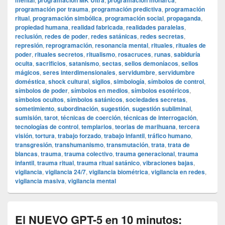
mental
programación MK Ultra
programación monarca
programación por trauma
,
programación predictiva
,
programación
ritual
,
programación simbólica
,
programación social
,
propaganda
,
propiedad humana
,
realidad fabricada
,
realidades paralelas
,
reclusión
,
redes de poder
,
redes satánicas
,
redes secretas
,
represión
,
reprogramación
,
resonancia mental
,
rituales
,
rituales de
poder
,
rituales secretos
,
ritualismo
,
rosacruces
,
runas
,
sabiduría
oculta
,
sacrificios
,
satanismo
,
sectas
,
sellos demoníacos
,
sellos
mágicos
,
seres interdimensionales
,
servidumbre
,
servidumbre
doméstica
,
shock cultural
,
sigilos
,
simbología
,
símbolos de control
,
símbolos de poder
,
símbolos en medios
,
símbolos esotéricos
,
símbolos ocultos
,
símbolos satánicos
,
sociedades secretas
,
sometimiento
,
subordinación
,
sugestión
,
sugestión subliminal
,
sumisión
,
tarot
,
técnicas de coerción
,
técnicas de interrogación
,
tecnologías de control
,
templarios
,
teorias de marihuana
,
tercera
visión
,
tortura
,
trabajo forzado
,
trabajo infantil
,
tráfico humano
,
transgresión
,
transhumanismo
,
transmutación
,
trata
,
trata de
blancas
,
trauma
,
trauma colectivo
,
trauma generacional
,
trauma
infantil
,
trauma ritual
,
trauma ritual satánico
,
vibraciones bajas
,
vigilancia
,
vigilancia 24/7
,
vigilancia biométrica
,
vigilancia en redes
,
vigilancia masiva
,
vigilancia mental
El NUEVO GPT-5 en 10 minutos: