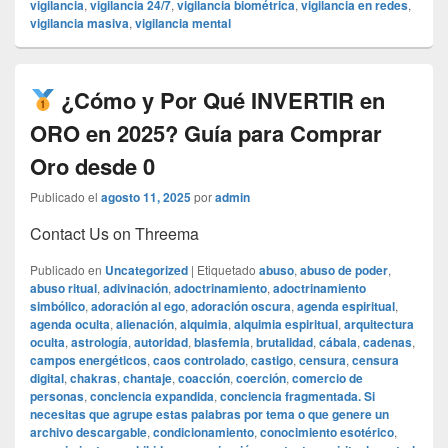
vigilancia
,
vigilancia 24/7
,
vigilancia biométrica
,
vigilancia en redes
,
vigilancia masiva
,
vigilancia mental
¿Cómo y Por Qué INVERTIR en
ORO en 2025? Guía para Comprar
Oro desde 0
Publicado el
agosto 11, 2025
por
admin
Contact Us on Threema
Publicado en
Uncategorized
|
Etiquetado
abuso
,
abuso de poder
,
abuso ritual
,
adivinación
,
adoctrinamiento
,
adoctrinamiento
simbólico
,
adoración al ego
,
adoración oscura
,
agenda espiritual
,
agenda oculta
,
alienación
,
alquimia
,
alquimia espiritual
,
arquitectura
oculta
,
astrología
,
autoridad
,
blasfemia
,
brutalidad
,
cábala
,
cadenas
,
campos energéticos
,
caos controlado
,
castigo
,
censura
,
censura
digital
,
chakras
,
chantaje
,
coacción
,
coerción
,
comercio de
personas
,
conciencia expandida
,
conciencia fragmentada. Si
necesitas que agrupe estas palabras por tema o que genere un
archivo descargable
,
condicionamiento
,
conocimiento esotérico
,