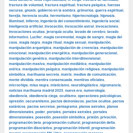
fractura de voluntad
,
fractura espiritual
,
fractura psíquica
,
fuerzas
oscuras
,
gnosis
,
gobierno en la sombra
,
grimorios
,
guerra espiritual
,
herejía
,
herencia oculta
,
hermetismo
,
hipertecnología
,
hipnosis
,
illuminati
,
infierno
,
ingeniería del consentimiento
,
ingeniería social
,
inteligencia artificial
,
invocación
,
invocación astral
,
invocaciones
,
invocaciones ocultas
,
jerarquía oculta
,
lavado de cerebro
,
lavado
informativo
,
Lucifer
,
magia ceremonial
,
magia de sangre
,
magia del
caos
,
magia negra
,
magia ritual
,
magia sexual
,
manipulación
,
manipulación arquetípica
,
manipulación de creencias
,
manipulación
emocional
,
manipulación energética
,
manipulación generacional
,
manipulación genética
,
manipulación interdimensional
,
manipulación masiva
,
manipulación mediática
,
manipulación
onírica
,
manipulación psíquica
,
manipulación religiosa
,
manipulación
simbólica
,
marihuana secreta
,
matrix
,
medios de comunicación
,
mente dividida
,
mentira consensuada
,
mentiras oficiales
,
microchips
,
misa negra
,
misticismo
,
neurolingüística
,
nigromancia
,
noticias marihuana madrid 2025
,
nueva era
,
numerología
,
obediencia
,
obediencia ciega
,
ocultismo
,
operaciones psicológicas
,
opresión
,
oscurantismo
,
pactos demoníacos
,
pactos ocultos
,
pactos
satánicos
,
pactos secretos
,
pentagrama
,
planos astrales
,
planos
dimensionales
,
poder
,
portales
,
portales astrales
,
portales
dimensionales
,
posesión
,
posesión simbólica
,
prisión
,
privación
,
programación beta
,
programación cultural
,
programación delta
,
programación disociativa
,
programación infantil
,
programación
,
,
,