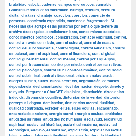
brutalidad
,
cábala
,
cadenas
,
campos energéticos
,
cannabis
,
Cannabis madrid
,
caos controlado
,
castigo
,
censura
,
censura
digital
,
chakras
,
chantaje
,
coacción
,
coerción
,
comercio de
personas
,
conciencia expandida
,
conciencia fragmentada. Si
necesitas que agrupe estas palabras por tema o que genere un
archivo descargable
,
condicionamiento
,
conocimiento esotérico
,
conocimientos prohibidos
,
conspiración
,
contacto espiritual
,
control
,
control a través del miedo
,
control cultural
,
control de masas
,
control del subconsciente
,
control digital
,
control educativo
,
control
emocional
,
control espiritual
,
control financiero
,
control global
,
control gubernamental
,
control mental
,
control por arquetipos
,
control por frecuencias
,
control por miedo
,
control por narrativas
,
control psicológico
,
control ritual
,
control simbólico
,
control social
,
control subliminal
,
control vibracional
,
crisis manufacturada
,
cuerpos sutiles
,
cultos
,
cultos secretos
,
degradación
,
demonios
,
dependencia
,
deshumanización
,
desinformación
,
despojo
,
dímelo y
te ayudo. Preguntar a ChatGPT
,
disciplina
,
disociación
,
disociación
inducida
,
disonancia cognitiva
,
distorsión de la verdad
,
distorsión
perceptual
,
dogma
,
dominación
,
dominación mental
,
dualidad
,
dualidad controlada
,
egrégor
,
élites
,
élites ocultas
,
encadenado
,
encarcelado
,
encierro
,
energía astral
,
energías ocultas
,
entidades
,
entidades astrales
,
entidades no humanas
,
esclavitud
,
esclavitud
espiritual
,
esclavitud histórica
,
esclavitud moderna
,
esclavitud
tecnológica
,
esclavo
,
esoterismo
,
explotación
,
explotación sexual
,
falsa bandera
,
falsa espiritualidad
,
fe ciega
,
fractura de identidad
,