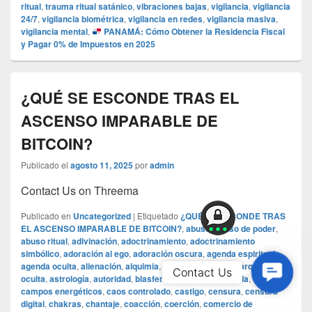
ritual
,
trauma ritual satánico
,
vibraciones bajas
,
vigilancia
,
vigilancia
24/7
,
vigilancia biométrica
,
vigilancia en redes
,
vigilancia masiva
,
vigilancia mental
,
PANAMÁ: Cómo Obtener la Residencia Fiscal
y Pagar 0% de Impuestos en 2025
¿QUÉ SE ESCONDE TRAS EL
ASCENSO IMPARABLE DE
BITCOIN?
Publicado el
agosto 11, 2025
por
admin
Contact Us on Threema
Publicado en
Uncategorized
|
Etiquetado
¿QUÉ SE ESCONDE TRAS
EL ASCENSO IMPARABLE DE BITCOIN?
,
abuso
,
abuso de poder
,
abuso ritual
,
adivinación
,
adoctrinamiento
,
adoctrinamiento
simbólico
,
adoración al ego
,
adoración oscura
,
agenda espiritual
,
agenda oculta
,
alienación
,
alquimia
,
alquimia espiritual
,
arquitectura
Contac
Contact Us
oculta
,
astrología
,
autoridad
,
blasfemia
,
brutalidad
,
cábala
,
cadenas
,
Us
campos energéticos
,
caos controlado
,
castigo
,
censura
,
censura
digital
,
chakras
,
chantaje
,
coacción
,
coerción
,
comercio de