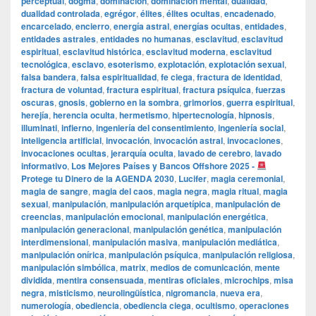
perceptual
,
dogma
,
dominación
,
dominación mental
,
dualidad
,
dualidad controlada
,
egrégor
,
élites
,
élites ocultas
,
encadenado
,
encarcelado
,
encierro
,
energía astral
,
energías ocultas
,
entidades
,
entidades astrales
,
entidades no humanas
,
esclavitud
,
esclavitud
espiritual
,
esclavitud histórica
,
esclavitud moderna
,
esclavitud
tecnológica
,
esclavo
,
esoterismo
,
explotación
,
explotación sexual
,
falsa bandera
,
falsa espiritualidad
,
fe ciega
,
fractura de identidad
,
fractura de voluntad
,
fractura espiritual
,
fractura psíquica
,
fuerzas
oscuras
,
gnosis
,
gobierno en la sombra
,
grimorios
,
guerra espiritual
,
herejía
,
herencia oculta
,
hermetismo
,
hipertecnología
,
hipnosis
,
illuminati
,
infierno
,
ingeniería del consentimiento
,
ingeniería social
,
inteligencia artificial
,
invocación
,
invocación astral
,
invocaciones
,
invocaciones ocultas
,
jerarquía oculta
,
lavado de cerebro
,
lavado
informativo
,
Los Mejores Países y Bancos Offshore 2025 -
Protege tu Dinero de la AGENDA 2030
,
Lucifer
,
magia ceremonial
,
magia de sangre
,
magia del caos
,
magia negra
,
magia ritual
,
magia
sexual
,
manipulación
,
manipulación arquetípica
,
manipulación de
creencias
,
manipulación emocional
,
manipulación energética
,
manipulación generacional
,
manipulación genética
,
manipulación
interdimensional
,
manipulación masiva
,
manipulación mediática
,
manipulación onírica
,
manipulación psíquica
,
manipulación religiosa
,
manipulación simbólica
,
matrix
,
medios de comunicación
,
mente
dividida
,
mentira consensuada
,
mentiras oficiales
,
microchips
,
misa
negra
,
misticismo
,
neurolingüística
,
nigromancia
,
nueva era
,
numerología
,
obediencia
,
obediencia ciega
,
ocultismo
,
operaciones