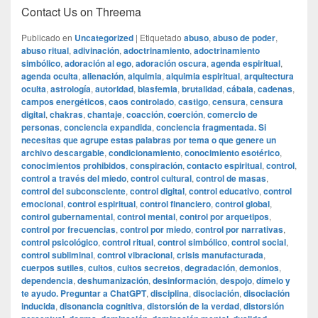
Contact Us on Threema
Publicado en
Uncategorized
|
Etiquetado
abuso
,
abuso de poder
,
abuso ritual
,
adivinación
,
adoctrinamiento
,
adoctrinamiento
simbólico
,
adoración al ego
,
adoración oscura
,
agenda espiritual
,
agenda oculta
,
alienación
,
alquimia
,
alquimia espiritual
,
arquitectura
oculta
,
astrología
,
autoridad
,
blasfemia
,
brutalidad
,
cábala
,
cadenas
,
campos energéticos
,
caos controlado
,
castigo
,
censura
,
censura
digital
,
chakras
,
chantaje
,
coacción
,
coerción
,
comercio de
personas
,
conciencia expandida
,
conciencia fragmentada. Si
necesitas que agrupe estas palabras por tema o que genere un
archivo descargable
,
condicionamiento
,
conocimiento esotérico
,
conocimientos prohibidos
,
conspiración
,
contacto espiritual
,
control
,
control a través del miedo
,
control cultural
,
control de masas
,
control del subconsciente
,
control digital
,
control educativo
,
control
emocional
,
control espiritual
,
control financiero
,
control global
,
control gubernamental
,
control mental
,
control por arquetipos
,
control por frecuencias
,
control por miedo
,
control por narrativas
,
control psicológico
,
control ritual
,
control simbólico
,
control social
,
control subliminal
,
control vibracional
,
crisis manufacturada
,
cuerpos sutiles
,
cultos
,
cultos secretos
,
degradación
,
demonios
,
dependencia
,
deshumanización
,
desinformación
,
despojo
,
dímelo y
te ayudo. Preguntar a ChatGPT
,
disciplina
,
disociación
,
disociación
inducida
,
disonancia cognitiva
,
distorsión de la verdad
,
distorsión