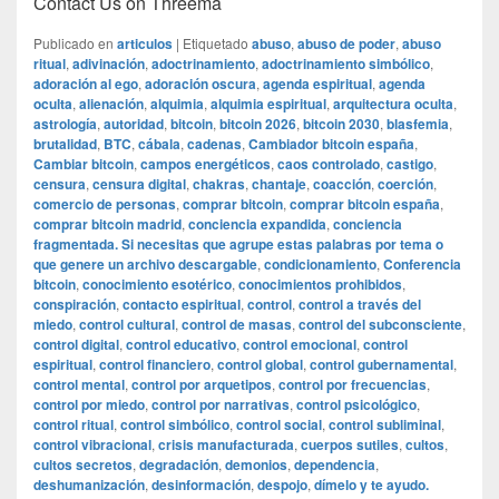
Contact Us on Threema
Publicado en
articulos
|
Etiquetado
abuso
,
abuso de poder
,
abuso
ritual
,
adivinación
,
adoctrinamiento
,
adoctrinamiento simbólico
,
adoración al ego
,
adoración oscura
,
agenda espiritual
,
agenda
oculta
,
alienación
,
alquimia
,
alquimia espiritual
,
arquitectura oculta
,
astrología
,
autoridad
,
bitcoin
,
bitcoin 2026
,
bitcoin 2030
,
blasfemia
,
brutalidad
,
BTC
,
cábala
,
cadenas
,
Cambiador bitcoin españa
,
Cambiar bitcoin
,
campos energéticos
,
caos controlado
,
castigo
,
censura
,
censura digital
,
chakras
,
chantaje
,
coacción
,
coerción
,
comercio de personas
,
comprar bitcoin
,
comprar bitcoin españa
,
comprar bitcoin madrid
,
conciencia expandida
,
conciencia
fragmentada. Si necesitas que agrupe estas palabras por tema o
que genere un archivo descargable
,
condicionamiento
,
Conferencia
bitcoin
,
conocimiento esotérico
,
conocimientos prohibidos
,
conspiración
,
contacto espiritual
,
control
,
control a través del
miedo
,
control cultural
,
control de masas
,
control del subconsciente
,
control digital
,
control educativo
,
control emocional
,
control
espiritual
,
control financiero
,
control global
,
control gubernamental
,
control mental
,
control por arquetipos
,
control por frecuencias
,
control por miedo
,
control por narrativas
,
control psicológico
,
control ritual
,
control simbólico
,
control social
,
control subliminal
,
control vibracional
,
crisis manufacturada
,
cuerpos sutiles
,
cultos
,
cultos secretos
,
degradación
,
demonios
,
dependencia
,
deshumanización
,
desinformación
,
despojo
,
dímelo y te ayudo.