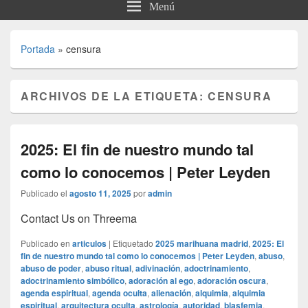
Menú
Portada
»
censura
ARCHIVOS DE LA ETIQUETA:
CENSURA
2025: El fin de nuestro mundo tal
como lo conocemos | Peter Leyden
Publicado el
agosto 11, 2025
por
admin
Contact Us on Threema
Publicado en
articulos
|
Etiquetado
2025 marihuana madrid
,
2025: El
fin de nuestro mundo tal como lo conocemos | Peter Leyden
,
abuso
,
abuso de poder
,
abuso ritual
,
adivinación
,
adoctrinamiento
,
adoctrinamiento simbólico
,
adoración al ego
,
adoración oscura
,
agenda espiritual
,
agenda oculta
,
alienación
,
alquimia
,
alquimia
espiritual
,
arquitectura oculta
,
astrología
,
autoridad
,
blasfemia
,