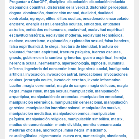
Preguntar a ChatGPT
,
disciplina
,
disociación
,
disociación inducida
,
disonancia cognitiva
,
distorsión de la verdad
,
distorsión perceptual
,
dogma
,
dominación
,
dominación mental
,
dualidad
,
dualidad
controlada
,
egrégor
,
élites
,
élites ocultas
,
encadenado
,
encarcelado
,
encierro
,
energía astral
,
energías ocultas
,
entidades
,
entidades
astrales
,
entidades no humanas
,
esclavitud
,
esclavitud espiritual
,
esclavitud histórica
,
esclavitud moderna
,
esclavitud tecnológica
,
esclavo
,
esoterismo
,
explotación
,
explotación sexual
,
falsa bandera
,
falsa espiritualidad
,
fe ciega
,
fractura de identidad
,
fractura de
voluntad
,
fractura espiritual
,
fractura psíquica
,
fuerzas oscuras
,
gnosis
,
gobierno en la sombra
,
grimorios
,
guerra espiritual
,
herejía
,
herencia oculta
,
hermetismo
,
hipertecnología
,
hipnosis
,
illuminati
,
infierno
,
ingeniería del consentimiento
,
ingeniería social
,
inteligencia
artificial
,
invocación
,
invocación astral
,
invocaciones
,
invocaciones
ocultas
,
jerarquía oculta
,
lavado de cerebro
,
lavado informativo
,
Lucifer
,
magia ceremonial
,
magia de sangre
,
magia del caos
,
magia
negra
,
magia ritual
,
magia sexual
,
manipulación
,
manipulación
arquetípica
,
manipulación de creencias
,
manipulación emocional
,
manipulación energética
,
manipulación generacional
,
manipulación
genética
,
manipulación interdimensional
,
manipulación masiva
,
manipulación mediática
,
manipulación onírica
,
manipulación
psíquica
,
manipulación religiosa
,
manipulación simbólica
,
matrix
,
medios de comunicación
,
mente dividida
,
mentira consensuada
,
mentiras oficiales
,
microchips
,
misa negra
,
misticismo
,
neurolingüística
,
nigromancia
,
nueva era
,
numerología
,
obediencia
,