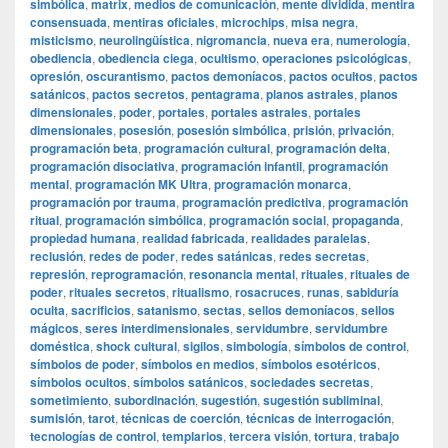
simbólica
,
matrix
,
medios de comunicación
,
mente dividida
,
mentira
consensuada
,
mentiras oficiales
,
microchips
,
misa negra
,
misticismo
,
neurolingüística
,
nigromancia
,
nueva era
,
numerología
,
obediencia
,
obediencia ciega
,
ocultismo
,
operaciones psicológicas
,
opresión
,
oscurantismo
,
pactos demoníacos
,
pactos ocultos
,
pactos
satánicos
,
pactos secretos
,
pentagrama
,
planos astrales
,
planos
dimensionales
,
poder
,
portales
,
portales astrales
,
portales
dimensionales
,
posesión
,
posesión simbólica
,
prisión
,
privación
,
programación beta
,
programación cultural
,
programación delta
,
programación disociativa
,
programación infantil
,
programación
mental
,
programación MK Ultra
,
programación monarca
,
programación por trauma
,
programación predictiva
,
programación
ritual
,
programación simbólica
,
programación social
,
propaganda
,
propiedad humana
,
realidad fabricada
,
realidades paralelas
,
reclusión
,
redes de poder
,
redes satánicas
,
redes secretas
,
represión
,
reprogramación
,
resonancia mental
,
rituales
,
rituales de
poder
,
rituales secretos
,
ritualismo
,
rosacruces
,
runas
,
sabiduría
oculta
,
sacrificios
,
satanismo
,
sectas
,
sellos demoníacos
,
sellos
mágicos
,
seres interdimensionales
,
servidumbre
,
servidumbre
doméstica
,
shock cultural
,
sigilos
,
simbología
,
símbolos de control
,
símbolos de poder
,
símbolos en medios
,
símbolos esotéricos
,
símbolos ocultos
,
símbolos satánicos
,
sociedades secretas
,
sometimiento
,
subordinación
,
sugestión
,
sugestión subliminal
,
sumisión
,
tarot
,
técnicas de coerción
,
técnicas de interrogación
,
tecnologías de control
,
templarios
,
tercera visión
,
tortura
,
trabajo