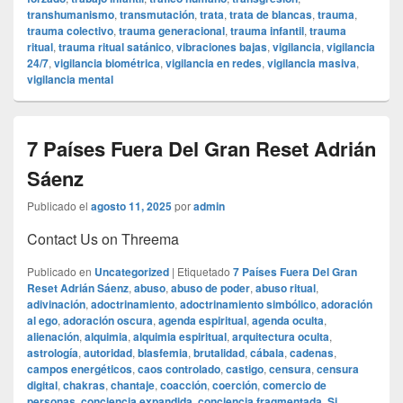
transhumanismo
,
transmutación
,
trata
,
trata de blancas
,
trauma
,
trauma colectivo
,
trauma generacional
,
trauma infantil
,
trauma
ritual
,
trauma ritual satánico
,
vibraciones bajas
,
vigilancia
,
vigilancia
24/7
,
vigilancia biométrica
,
vigilancia en redes
,
vigilancia masiva
,
vigilancia mental
7 Países Fuera Del Gran Reset Adrián
Sáenz
Publicado el
agosto 11, 2025
por
admin
Contact Us on Threema
Publicado en
Uncategorized
|
Etiquetado
7 Países Fuera Del Gran
Reset Adrián Sáenz
,
abuso
,
abuso de poder
,
abuso ritual
,
adivinación
,
adoctrinamiento
,
adoctrinamiento simbólico
,
adoración
al ego
,
adoración oscura
,
agenda espiritual
,
agenda oculta
,
alienación
,
alquimia
,
alquimia espiritual
,
arquitectura oculta
,
astrología
,
autoridad
,
blasfemia
,
brutalidad
,
cábala
,
cadenas
,
campos energéticos
,
caos controlado
,
castigo
,
censura
,
censura
digital
,
chakras
,
chantaje
,
coacción
,
coerción
,
comercio de
personas
,
conciencia expandida
,
conciencia fragmentada. Si