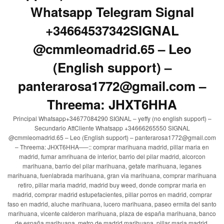
Whatsapp Telegram Signal
+34664537342SIGNAL
@cmmleomadrid.65 – Leo
(English support) –
panterarosa1772@gmail.com –
Threema: JHXT6HHA
Principal Whatsapp+34677084290 SIGNAL – yeffy (no english support) –
Secundario AttCliente Whatsapp +34666265550 SIGNAL
@cmmleomadrid.65 – Leo (English support) – panterarosa1772@gmail.com
– Threema: JHXT6HHA—–:: comprar marihuana madrid, pillar maria en
madrid, fumar amrihuana de interior, barrio del pilar madrid, alcorcon
marihuana, barrio del pilar marihuana, getafe marihuana, leganes
marihuana, fuenlabrada marihuana, gran via marihuana, comprar marihuana
retiro, pillar maria madrid, madrid buy weed, donde comprar maria en
madrid, comprar madrid estupefacientes, pillar porros en madrid, comprar
faso en madrid, aluche marihuana, lucero marihuana, paseo ermita del santo
marihuana, vicente calderon marihuana, plaza de españa marihuana, banco
de españa marihuana, metro de madrid marihuana, pillar maria madrid,