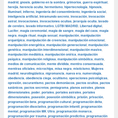
madrid
,
gnosis
,
gobierno en la sombra
,
grimorios
,
guerra espiritual
,
herejía
,
herencia oculta
,
hermetismo
,
hipertecnología
,
hipnosis
,
illuminati
,
infierno
,
ingeniería del consentimiento
,
ingeniería social
,
inteligencia artificial
,
Intramundo secreto
,
invocación
,
invocación
astral
,
invocaciones
,
invocaciones ocultas
,
jerarquía oculta
,
lavado
de cerebro
,
lavado informativo
,
LGTBI MADRID
,
Libertad digital
,
Lucifer
,
magia ceremonial
,
magia de sangre
,
magia del caos
,
magia
negra
,
magia ritual
,
magia sexual
,
manipulación
,
manipulación
arquetípica
,
manipulación de creencias
,
manipulación emocional
,
manipulación energética
,
manipulación generacional
,
manipulación
genética
,
manipulación interdimensional
,
manipulación masiva
,
manipulación mediática
,
manipulación onírica
,
manipulación
psíquica
,
manipulación religiosa
,
manipulación simbólica
,
matrix
,
medios de comunicación
,
mente dividida
,
mentira consensuada
,
mentiras oficiales
,
microchips
,
misa negra
,
misticismo
,
Mujeres
madrid
,
neurolingüística
,
nigromancia
,
nueva era
,
numerología
,
obediencia
,
obediencia ciega
,
ocultismo
,
operaciones psicológicas
,
opresión
,
oscurantismo
,
pactos demoníacos
,
pactos ocultos
,
pactos
satánicos
,
pactos secretos
,
pentagrama
,
planos astrales
,
planos
dimensionales
,
poder
,
portales
,
portales astrales
,
portales
dimensionales
,
posesión
,
posesión simbólica
,
prisión
,
privación
,
programación beta
,
programación cultural
,
programación delta
,
programación disociativa
,
programación infantil
,
programación
mental
,
programación MK Ultra
,
programación monarca
,
programación por trauma
,
programación predictiva
,
programación