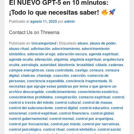
El NUEVO GPT-5 en 10 minutos:
¡Todo lo que necesitas saber!
Publicado el
agosto 11, 2025
por
admin
Contact Us on Threema
Publicado en
Uncategorized
|
Etiquetado
abuso
,
abuso de poder
,
abuso ritual
,
adivinación
,
adoctrinamiento
,
adoctrinamiento
simbólico
,
adoración al ego
,
adoración oscura
,
agenda espiritual
,
agenda oculta
,
alienación
,
alquimia
,
alquimia espiritual
,
arquitectura
oculta
,
astrología
,
autoridad
,
blasfemia
,
brutalidad
,
cábala
,
cadenas
,
campos energéticos
,
caos controlado
,
castigo
,
censura
,
censura
digital
,
chakras
,
chantaje
,
coacción
,
coerción
,
comercio de
personas
,
conciencia expandida
,
conciencia fragmentada. Si
necesitas que agrupe estas palabras por tema o que genere un
archivo descargable
,
condicionamiento
,
conocimiento esotérico
,
conocimientos prohibidos
,
conspiración
,
contacto espiritual
,
control
,
control a través del miedo
,
control cultural
,
control de masas
,
control del subconsciente
,
control digital
,
control educativo
,
control
emocional
,
control espiritual
,
control financiero
,
control global
,
control gubernamental
,
control mental
,
control por arquetipos
,
control por frecuencias
,
control por miedo
,
control por narrativas
,
control psicológico
,
control ritual
,
control simbólico
,
control social
,