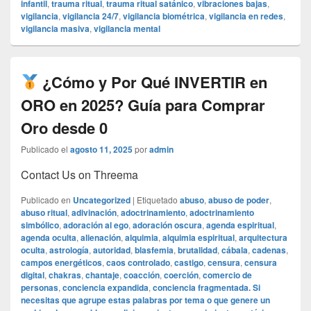
infantil
,
trauma ritual
,
trauma ritual satánico
,
vibraciones bajas
,
vigilancia
,
vigilancia 24/7
,
vigilancia biométrica
,
vigilancia en redes
,
vigilancia masiva
,
vigilancia mental
¿Cómo y Por Qué INVERTIR en
ORO en 2025? Guía para Comprar
Oro desde 0
Publicado el
agosto 11, 2025
por
admin
Contact Us on Threema
Publicado en
Uncategorized
|
Etiquetado
abuso
,
abuso de poder
,
abuso ritual
,
adivinación
,
adoctrinamiento
,
adoctrinamiento
simbólico
,
adoración al ego
,
adoración oscura
,
agenda espiritual
,
agenda oculta
,
alienación
,
alquimia
,
alquimia espiritual
,
arquitectura
oculta
,
astrología
,
autoridad
,
blasfemia
,
brutalidad
,
cábala
,
cadenas
,
campos energéticos
,
caos controlado
,
castigo
,
censura
,
censura
digital
,
chakras
,
chantaje
,
coacción
,
coerción
,
comercio de
personas
,
conciencia expandida
,
conciencia fragmentada. Si
necesitas que agrupe estas palabras por tema o que genere un