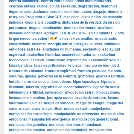
control subliminal
,
control vibracional
,
crisis manufacturada
,
cuerpos sutiles
,
cultos
,
cultos secretos
,
degradación
,
demonios
,
dependencia
,
deshumanización
,
desinformación
,
despojo
,
dímelo y
te ayudo. Preguntar a ChatGPT
,
disciplina
,
disociación
,
disociación
inducida
,
disonancia cognitiva
,
distorsión de la verdad
,
distorsión
perceptual
,
dogma
,
dominación
,
dominación mental
,
dualidad
,
dualidad controlada
,
egrégor
,
El NUEVO GPT-5 en 10 minutos: ¡Todo
lo que necesitas saber!
,
élites
,
élites ocultas
,
encadenado
,
encarcelado
,
encierro
,
energía astral
,
energías ocultas
,
entidades
,
entidades astrales
,
entidades no humanas
,
esclavitud
,
esclavitud
espiritual
,
esclavitud histórica
,
esclavitud moderna
,
esclavitud
tecnológica
,
esclavo
,
esoterismo
,
explotación
,
explotación sexual
,
falsa bandera
,
falsa espiritualidad
,
fe ciega
,
fractura de identidad
,
fractura de voluntad
,
fractura espiritual
,
fractura psíquica
,
fuerzas
oscuras
,
gnosis
,
gobierno en la sombra
,
grimorios
,
guerra espiritual
,
herejía
,
herencia oculta
,
hermetismo
,
hipertecnología
,
hipnosis
,
illuminati
,
infierno
,
ingeniería del consentimiento
,
ingeniería social
,
inteligencia artificial
,
invocación
,
invocación astral
,
invocaciones
,
invocaciones ocultas
,
jerarquía oculta
,
lavado de cerebro
,
lavado
informativo
,
Lucifer
,
magia ceremonial
,
magia de sangre
,
magia del
caos
,
magia negra
,
magia ritual
,
magia sexual
,
manipulación
,
manipulación arquetípica
,
manipulación de creencias
,
manipulación
emocional
,
manipulación energética
,
manipulación generacional
,
manipulación genética
,
manipulación interdimensional
,
manipulación masiva
,
manipulación mediática
,
manipulación