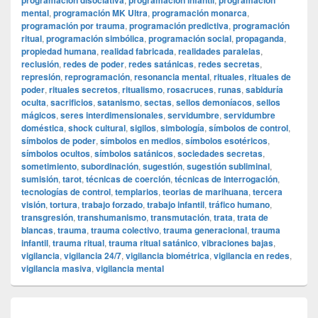
programación disociativa
programación infantil
programación
mental
,
programación MK Ultra
,
programación monarca
,
programación por trauma
,
programación predictiva
,
programación
ritual
,
programación simbólica
,
programación social
,
propaganda
,
propiedad humana
,
realidad fabricada
,
realidades paralelas
,
reclusión
,
redes de poder
,
redes satánicas
,
redes secretas
,
represión
,
reprogramación
,
resonancia mental
,
rituales
,
rituales de
poder
,
rituales secretos
,
ritualismo
,
rosacruces
,
runas
,
sabiduría
oculta
,
sacrificios
,
satanismo
,
sectas
,
sellos demoníacos
,
sellos
mágicos
,
seres interdimensionales
,
servidumbre
,
servidumbre
doméstica
,
shock cultural
,
sigilos
,
simbología
,
símbolos de control
,
símbolos de poder
,
símbolos en medios
,
símbolos esotéricos
,
símbolos ocultos
,
símbolos satánicos
,
sociedades secretas
,
sometimiento
,
subordinación
,
sugestión
,
sugestión subliminal
,
sumisión
,
tarot
,
técnicas de coerción
,
técnicas de interrogación
,
tecnologías de control
,
templarios
,
teorias de marihuana
,
tercera
visión
,
tortura
,
trabajo forzado
,
trabajo infantil
,
tráfico humano
,
transgresión
,
transhumanismo
,
transmutación
,
trata
,
trata de
blancas
,
trauma
,
trauma colectivo
,
trauma generacional
,
trauma
infantil
,
trauma ritual
,
trauma ritual satánico
,
vibraciones bajas
,
vigilancia
,
vigilancia 24/7
,
vigilancia biométrica
,
vigilancia en redes
,
vigilancia masiva
,
vigilancia mental