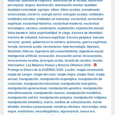
inducida
,
disonancia cognitiva
,
distorsión de la verdad
,
distorsión
perceptual
,
dogma
,
dominación
,
dominación mental
,
dualidad
,
dualidad controlada
,
egrégor
,
élites
,
élites ocultas
,
encadenado
,
encarcelado
,
encierro
,
energía astral
,
energías ocultas
,
entidades
,
entidades astrales
,
entidades no humanas
,
esclavitud
,
esclavitud
espiritual
,
esclavitud histórica
,
esclavitud moderna
,
esclavitud
tecnológica
,
esclavo
,
esoterismo
,
explotación
,
explotación sexual
,
falsa bandera
,
falsa espiritualidad
,
fe ciega
,
fractura de identidad
,
fractura de voluntad
,
fractura espiritual
,
fractura psíquica
,
fuerzas
oscuras
,
gnosis
,
gobierno en la sombra
,
grimorios
,
guerra espiritual
,
herejía
,
herencia oculta
,
hermetismo
,
hipertecnología
,
hipnosis
,
illuminati
,
infierno
,
ingeniería del consentimiento
,
ingeniería social
,
inteligencia artificial
,
invocación
,
invocación astral
,
invocaciones
,
invocaciones ocultas
,
jerarquía oculta
,
lavado de cerebro
,
lavado
informativo
,
Los Mejores Países y Bancos Offshore 2025 -
Protege tu Dinero de la AGENDA 2030
,
Lucifer
,
magia ceremonial
,
magia de sangre
,
magia del caos
,
magia negra
,
magia ritual
,
magia
sexual
,
manipulación
,
manipulación arquetípica
,
manipulación de
creencias
,
manipulación emocional
,
manipulación energética
,
manipulación generacional
,
manipulación genética
,
manipulación
interdimensional
,
manipulación masiva
,
manipulación mediática
,
manipulación onírica
,
manipulación psíquica
,
manipulación religiosa
,
manipulación simbólica
,
matrix
,
medios de comunicación
,
mente
dividida
,
mentira consensuada
,
mentiras oficiales
,
microchips
,
misa
negra
,
misticismo
,
neurolingüística
,
nigromancia
,
nueva era
,