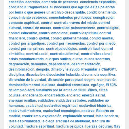
coacción
,
coerción
,
comercio de personas
,
conciencia expandida
,
conciencia fragmentada. Si necesitas que agrupe estas palabras
por tema o que genere un archivo descargable
,
condicionamiento
,
conocimiento esotérico
,
conocimientos prohibidos
,
conspiración
,
contacto espiritual
,
control
,
control a través del miedo
,
control
cultural
,
control de masas
,
control del subconsciente
,
control digital
,
control educativo
,
control emocional
,
control espiritual
,
control
financiero
,
control global
,
control gubernamental
,
control mental
,
control por arquetipos
,
control por frecuencias
,
control por miedo
,
control por narrativas
,
control psicológico
,
control ritual
,
control
simbólico
,
control social
,
control subliminal
,
control vibracional
,
crisis manufacturada
,
cuerpos sutiles
,
cultos
,
cultos secretos
,
degradación
,
demonios
,
dependencia
,
deshumanización
,
desinformación
,
despojo
,
dímelo y te ayudo. Preguntar a ChatGPT
,
disciplina
,
disociación
,
disociación inducida
,
disonancia cognitiva
,
distorsión de la verdad
,
distorsión perceptual
,
dogma
,
dominación
,
dominación mental
,
dualidad
,
dualidad controlada
,
egrégor
,
El 50%
del empleo será sustituido por IA antes de 2030
,
élites
,
élites
ocultas
,
encadenado
,
encarcelado
,
encierro
,
energía astral
,
energías ocultas
,
entidades
,
entidades astrales
,
entidades no
humanas
,
esclavitud
,
esclavitud espiritual
,
esclavitud histórica
,
esclavitud moderna
,
esclavitud tecnológica
,
esclavo
,
Escorts en
madrid
,
esoterismo
,
explotación
,
explotación sexual
,
falsa bandera
,
falsa espiritualidad
,
fe ciega
,
fractura de identidad
,
fractura de
voluntad
,
fractura espiritual
,
fractura psíquica
,
fuerzas oscuras
,
Gay