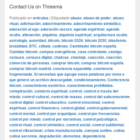
Contact Us on Threema
Publicado en
articulos
|
Etiquetado
abuso
,
abuso de poder
,
abuso
ritual
,
adivinación
,
adoctrinamiento
,
adoctrinamiento simbólico
,
adoración al ego
,
adoración oscura
,
agenda espiritual
,
agenda
oculta
,
alienación
,
alquimia
,
alquimia espiritual
,
arquitectura oculta
,
astrología
,
autoridad
,
bitcoin
,
bitcoin 2026
,
bitcoin 2030
,
blasfemia
,
brutalidad
,
BTC
,
cábala
,
cadenas
,
Cambiador bitcoin españa
,
Cambiar bitcoin
,
campos energéticos
,
caos controlado
,
castigo
,
censura
,
censura digital
,
chakras
,
chantaje
,
coacción
,
coerción
,
comercio de personas
,
comprar bitcoin
,
comprar bitcoin españa
,
comprar bitcoin madrid
,
conciencia expandida
,
conciencia
fragmentada. Si necesitas que agrupe estas palabras por tema o
que genere un archivo descargable
,
condicionamiento
,
Conferencia
bitcoin
,
conocimiento esotérico
,
conocimientos prohibidos
,
conspiración
,
contacto espiritual
,
control
,
control a través del
miedo
,
control cultural
,
control de masas
,
control del subconsciente
,
control digital
,
control educativo
,
control emocional
,
control
espiritual
,
control financiero
,
control global
,
control gubernamental
,
control mental
,
control por arquetipos
,
control por frecuencias
,
control por miedo
,
control por narrativas
,
control psicológico
,
control ritual
,
control simbólico
,
control social
,
control subliminal
,
control vibracional
,
crisis manufacturada
,
cuerpos sutiles
,
cultos
,
cultos secretos
,
degradación
,
demonios
,
dependencia
,