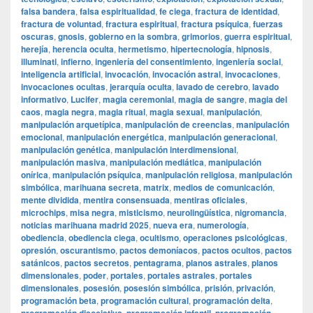
falsa bandera
,
falsa espiritualidad
,
fe ciega
,
fractura de identidad
,
fractura de voluntad
,
fractura espiritual
,
fractura psíquica
,
fuerzas
oscuras
,
gnosis
,
gobierno en la sombra
,
grimorios
,
guerra espiritual
,
herejía
,
herencia oculta
,
hermetismo
,
hipertecnología
,
hipnosis
,
illuminati
,
infierno
,
ingeniería del consentimiento
,
ingeniería social
,
inteligencia artificial
,
invocación
,
invocación astral
,
invocaciones
,
invocaciones ocultas
,
jerarquía oculta
,
lavado de cerebro
,
lavado
informativo
,
Lucifer
,
magia ceremonial
,
magia de sangre
,
magia del
caos
,
magia negra
,
magia ritual
,
magia sexual
,
manipulación
,
manipulación arquetípica
,
manipulación de creencias
,
manipulación
emocional
,
manipulación energética
,
manipulación generacional
,
manipulación genética
,
manipulación interdimensional
,
manipulación masiva
,
manipulación mediática
,
manipulación
onírica
,
manipulación psíquica
,
manipulación religiosa
,
manipulación
simbólica
,
marihuana secreta
,
matrix
,
medios de comunicación
,
mente dividida
,
mentira consensuada
,
mentiras oficiales
,
microchips
,
misa negra
,
misticismo
,
neurolingüística
,
nigromancia
,
noticias marihuana madrid 2025
,
nueva era
,
numerología
,
obediencia
,
obediencia ciega
,
ocultismo
,
operaciones psicológicas
,
opresión
,
oscurantismo
,
pactos demoníacos
,
pactos ocultos
,
pactos
satánicos
,
pactos secretos
,
pentagrama
,
planos astrales
,
planos
dimensionales
,
poder
,
portales
,
portales astrales
,
portales
dimensionales
,
posesión
,
posesión simbólica
,
prisión
,
privación
,
programación beta
,
programación cultural
,
programación delta
,
,
,