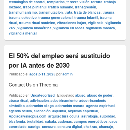
tecnologías de control
,
templarios
,
tercera visión
,
tortura
,
trabajo
forzado
,
trabajo infantil
,
tráfico humano
,
transgresión
,
transhumanismo
,
transmutación
,
trata
,
trata de blancas
,
trauma
,
trauma colectivo
,
trauma generacional
,
trauma infantil
,
trauma
ritual
,
trauma ritual satánico
,
vibraciones bajas
,
vigilancia
,
vigilancia
24/7
,
vigilancia biométrica
,
vigilancia en redes
,
vigilancia masiva
,
vigilancia mental
El 50% del empleo será sustituido
por IA antes de 2030
Publicado el
agosto 11, 2025
por
admin
Contact Us on Threema
Publicado en
Uncategorized
|
Etiquetado
abuso
,
abuso de poder
,
abuso ritual
,
adivinación
,
adoctrinamiento
,
adoctrinamiento
simbólico
,
adoración al ego
,
adoración oscura
,
agenda espiritual
,
agenda oculta
,
alienación
,
alquimia
,
alquimia espiritual
,
Apolacalysisopus.com
,
arquitectura oculta
,
astrología
,
autoridad
,
blasfemia
,
brutalidad
,
cábala
,
cadenas
,
campos energéticos
,
caos
controlado
,
castigo
,
censura
,
censura digital
,
chakras
,
chantaje
,