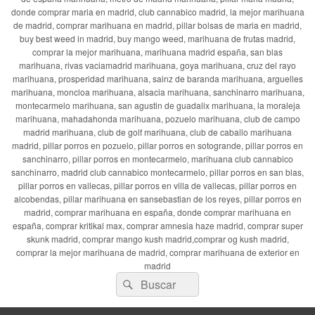
donde comprar maria en madrid, club cannabico madrid, la mejor marihuana
de madrid, comprar marihuana en madrid, pillar bolsas de maria en madrid,
buy best weed in madrid, buy mango weed, marihuana de frutas madrid,
comprar la mejor marihuana, marihuana madrid españa, san blas
marihuana, rivas vaciamadrid marihuana, goya marihuana, cruz del rayo
marihuana, prosperidad marihuana, sainz de baranda marihuana, arguelles
marihuana, moncloa marihuana, alsacia marihuana, sanchinarro marihuana,
montecarmelo marihuana, san agustin de guadalix marihuana, la moraleja
marihuana, mahadahonda marihuana, pozuelo marihuana, club de campo
madrid marihuana, club de golf marihuana, club de caballo marihuana
madrid, pillar porros en pozuelo, pillar porros en sotogrande, pillar porros en
sanchinarro, pillar porros en montecarmelo, marihuana club cannabico
sanchinarro, madrid club cannabico montecarmelo, pillar porros en san blas,
pillar porros en vallecas, pillar porros en villa de vallecas, pillar porros en
alcobendas, pillar marihuana en sansebastian de los reyes, pillar porros en
madrid, comprar marihuana en españa, donde comprar marihuana en
españa, comprar kritikal max, comprar amnesia haze madrid, comprar super
skunk madrid, comprar mango kush madrid,comprar og kush madrid,
comprar la mejor marihuana de madrid, comprar marihuana de exterior en
madrid
Buscar
Buscar
por: