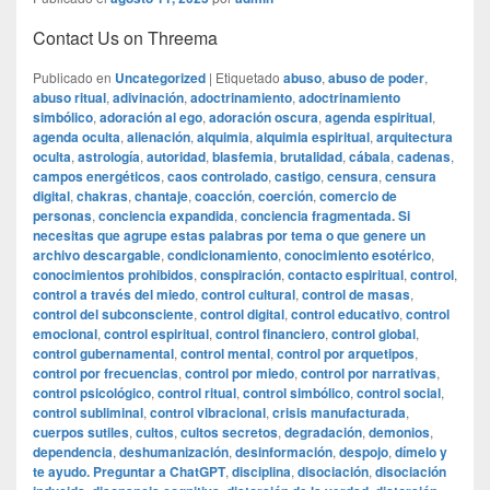
Contact Us on Threema
Publicado en
Uncategorized
|
Etiquetado
abuso
,
abuso de poder
,
abuso ritual
,
adivinación
,
adoctrinamiento
,
adoctrinamiento
simbólico
,
adoración al ego
,
adoración oscura
,
agenda espiritual
,
agenda oculta
,
alienación
,
alquimia
,
alquimia espiritual
,
arquitectura
oculta
,
astrología
,
autoridad
,
blasfemia
,
brutalidad
,
cábala
,
cadenas
,
campos energéticos
,
caos controlado
,
castigo
,
censura
,
censura
digital
,
chakras
,
chantaje
,
coacción
,
coerción
,
comercio de
personas
,
conciencia expandida
,
conciencia fragmentada. Si
necesitas que agrupe estas palabras por tema o que genere un
archivo descargable
,
condicionamiento
,
conocimiento esotérico
,
conocimientos prohibidos
,
conspiración
,
contacto espiritual
,
control
,
control a través del miedo
,
control cultural
,
control de masas
,
control del subconsciente
,
control digital
,
control educativo
,
control
emocional
,
control espiritual
,
control financiero
,
control global
,
control gubernamental
,
control mental
,
control por arquetipos
,
control por frecuencias
,
control por miedo
,
control por narrativas
,
control psicológico
,
control ritual
,
control simbólico
,
control social
,
control subliminal
,
control vibracional
,
crisis manufacturada
,
cuerpos sutiles
,
cultos
,
cultos secretos
,
degradación
,
demonios
,
dependencia
,
deshumanización
,
desinformación
,
despojo
,
dímelo y
te ayudo. Preguntar a ChatGPT
,
disciplina
,
disociación
,
disociación