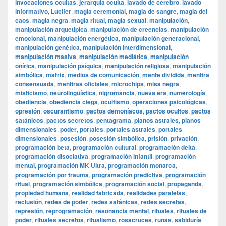
invocaciones ocultas
,
jerarquía oculta
,
lavado de cerebro
,
lavado
informativo
,
Lucifer
,
magia ceremonial
,
magia de sangre
,
magia del
caos
,
magia negra
,
magia ritual
,
magia sexual
,
manipulación
,
manipulación arquetípica
,
manipulación de creencias
,
manipulación
emocional
,
manipulación energética
,
manipulación generacional
,
manipulación genética
,
manipulación interdimensional
,
manipulación masiva
,
manipulación mediática
,
manipulación
onírica
,
manipulación psíquica
,
manipulación religiosa
,
manipulación
simbólica
,
matrix
,
medios de comunicación
,
mente dividida
,
mentira
consensuada
,
mentiras oficiales
,
microchips
,
misa negra
,
misticismo
,
neurolingüística
,
nigromancia
,
nueva era
,
numerología
,
obediencia
,
obediencia ciega
,
ocultismo
,
operaciones psicológicas
,
opresión
,
oscurantismo
,
pactos demoníacos
,
pactos ocultos
,
pactos
satánicos
,
pactos secretos
,
pentagrama
,
planos astrales
,
planos
dimensionales
,
poder
,
portales
,
portales astrales
,
portales
dimensionales
,
posesión
,
posesión simbólica
,
prisión
,
privación
,
programación beta
,
programación cultural
,
programación delta
,
programación disociativa
,
programación infantil
,
programación
mental
,
programación MK Ultra
,
programación monarca
,
programación por trauma
,
programación predictiva
,
programación
ritual
,
programación simbólica
,
programación social
,
propaganda
,
propiedad humana
,
realidad fabricada
,
realidades paralelas
,
reclusión
,
redes de poder
,
redes satánicas
,
redes secretas
,
represión
,
reprogramación
,
resonancia mental
,
rituales
,
rituales de
poder
,
rituales secretos
,
ritualismo
,
rosacruces
,
runas
,
sabiduría