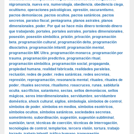
nigromancia
,
nueva era
,
numerología
,
obediencia
,
obediencia ciega
,
ocultismo
,
operaciones psicológicas
,
opresión
,
oscurantismo
,
pactos demoníacos
,
pactos ocultos
,
pactos satánicos
,
pactos
secretos
,
paraiso fiscal
,
pentagrama
,
planos astrales
,
planos
dimensionales
,
poder
,
Por qué se hace más dinero teniendo dinero
que trabajando
,
portales
,
portales astrales
,
portales dimensionales
,
posesión
,
posesión simbólica
,
prisión
,
privación
,
programación
beta
,
programación cultural
,
programación delta
,
programación
disociativa
,
programación infantil
,
programación mental
,
programación MK Ultra
,
programación monarca
,
programación por
trauma
,
programación predictiva
,
programación ritual
,
programación simbólica
,
programación social
,
propaganda
,
propiedad humana
,
realidad fabricada
,
realidades paralelas
,
reclusión
,
redes de poder
,
redes satánicas
,
redes secretas
,
represión
,
reprogramación
,
resonancia mental
,
rituales
,
rituales de
poder
,
rituales secretos
,
ritualismo
,
rosacruces
,
runas
,
sabiduría
oculta
,
sacrificios
,
satanismo
,
sectas
,
sellos demoníacos
,
sellos
mágicos
,
seres interdimensionales
,
servidumbre
,
servidumbre
doméstica
,
shock cultural
,
sigilos
,
simbología
,
símbolos de control
,
símbolos de poder
,
símbolos en medios
,
símbolos esotéricos
,
símbolos ocultos
,
símbolos satánicos
,
sociedades secretas
,
sometimiento
,
subordinación
,
sugestión
,
sugestión subliminal
,
sumisión
,
tarot
,
técnicas de coerción
,
técnicas de interrogación
,
tecnologías de control
,
templarios
,
tercera visión
,
tortura
,
trabajo
forzado
,
trabajo infantil
,
tráfico humano
,
transgresión
,