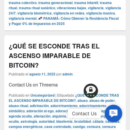
trauma colectivo
,
trauma generacional
,
trauma infantil
,
trauma
ritual
,
trauma ritual satánico
,
vibraciones bajas
,
vigilancia
,
vigilancia
24/7
,
vigilancia biométrica
,
vigilancia en redes
,
vigilancia masiva
,
vigilancia mental
,
PANAMÁ: Cómo Obtener la Residencia Fiscal
y Pagar 0% de Impuestos en 2025
¿QUÉ SE ESCONDE TRAS EL
ASCENSO IMPARABLE DE
BITCOIN?
Publicado el
agosto 11, 2025
por
admin
Contact Us on Threema
Publicado en
Uncategorized
|
Etiquetado
¿QUÉ SE ESCONDE TRAS
EL ASCENSO IMPARABLE DE BITCOIN?
,
abuso
,
abuso de poder
,
abuso ritual
,
adivinación
,
adoctrinamiento
,
adoctrinamiento
simbólico
,
adoración al ego
,
adoración oscura
,
agenda espiritual
,
Contac
Contact Us
agenda oculta
,
alienación
,
alquimia
,
alquimia espiritual
,
arquitectura
Us
oculta
,
astrología
,
autoridad
,
blasfemia
,
brutalidad
,
cábala
,
cadenas
,
campos energéticos
,
caos controlado
,
castigo
,
censura
,
censura