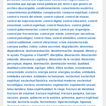
necesitas que agrupe estas palabras por tema o que genere un
archivo descargable
,
condicionamiento
,
conocimiento esotérico
,
conocimientos prohibidos
,
conspiración
,
contacto espiritual
,
control
,
control a través del miedo
,
control cultural
,
control de masas
,
control del subconsciente
,
control digital
,
control educativo
,
control
emocional
,
control espiritual
,
control financiero
,
control global
,
control gubernamental
,
control mental
,
control por arquetipos
,
control por frecuencias
,
control por miedo
,
control por narrativas
,
control psicológico
,
control ritual
,
control simbólico
,
control social
,
control subliminal
,
control vibracional
,
crisis manufacturada
,
cuerpos sutiles
,
cultos
,
cultos secretos
,
degradación
,
demonios
,
dependencia
,
deshumanización
,
desinformación
,
despojo
,
dímelo y
te ayudo. Preguntar a ChatGPT
,
disciplina
,
disociación
,
disociación
inducida
,
disonancia cognitiva
,
distorsión de la verdad
,
distorsión
perceptual
,
dogma
,
dominación
,
dominación mental
,
dualidad
,
dualidad controlada
,
egrégor
,
élites
,
élites ocultas
,
encadenado
,
encarcelado
,
encierro
,
energía astral
,
energías ocultas
,
entidades
,
entidades astrales
,
entidades no humanas
,
esclavitud
,
esclavitud
espiritual
,
esclavitud histórica
,
esclavitud moderna
,
esclavitud
tecnológica
,
esclavo
,
esoterismo
,
explotación
,
explotación sexual
,
falsa bandera
,
falsa espiritualidad
,
fe ciega
,
fractura de identidad
,
fractura de voluntad
,
fractura espiritual
,
fractura psíquica
,
fuerzas
oscuras
,
gnosis
,
gobierno en la sombra
,
grimorios
,
guerra espiritual
,
herejía
,
herencia oculta
,
hermetismo
,
hipertecnología
,
hipnosis
,
,
,
,
,