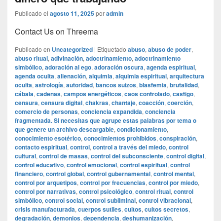
Publicado el
agosto 11, 2025
por
admin
Contact Us on Threema
Publicado en
Uncategorized
|
Etiquetado
abuso
,
abuso de poder
,
abuso ritual
,
adivinación
,
adoctrinamiento
,
adoctrinamiento
simbólico
,
adoración al ego
,
adoración oscura
,
agenda espiritual
,
agenda oculta
,
alienación
,
alquimia
,
alquimia espiritual
,
arquitectura
oculta
,
astrología
,
autoridad
,
bancos suizos
,
blasfemia
,
brutalidad
,
cábala
,
cadenas
,
campos energéticos
,
caos controlado
,
castigo
,
censura
,
censura digital
,
chakras
,
chantaje
,
coacción
,
coerción
,
comercio de personas
,
conciencia expandida
,
conciencia
fragmentada. Si necesitas que agrupe estas palabras por tema o
que genere un archivo descargable
,
condicionamiento
,
conocimiento esotérico
,
conocimientos prohibidos
,
conspiración
,
contacto espiritual
,
control
,
control a través del miedo
,
control
cultural
,
control de masas
,
control del subconsciente
,
control digital
,
control educativo
,
control emocional
,
control espiritual
,
control
financiero
,
control global
,
control gubernamental
,
control mental
,
control por arquetipos
,
control por frecuencias
,
control por miedo
,
control por narrativas
,
control psicológico
,
control ritual
,
control
simbólico
,
control social
,
control subliminal
,
control vibracional
,
crisis manufacturada
,
cuerpos sutiles
,
cultos
,
cultos secretos
,
degradación
,
demonios
,
dependencia
,
deshumanización
,