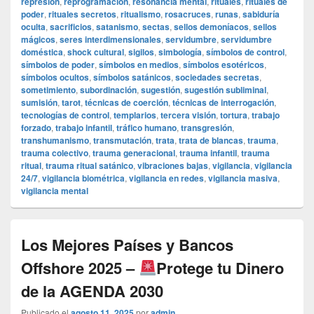
represión
,
reprogramación
,
resonancia mental
,
rituales
,
rituales de
poder
,
rituales secretos
,
ritualismo
,
rosacruces
,
runas
,
sabiduría
oculta
,
sacrificios
,
satanismo
,
sectas
,
sellos demoníacos
,
sellos
mágicos
,
seres interdimensionales
,
servidumbre
,
servidumbre
doméstica
,
shock cultural
,
sigilos
,
simbología
,
símbolos de control
,
símbolos de poder
,
símbolos en medios
,
símbolos esotéricos
,
símbolos ocultos
,
símbolos satánicos
,
sociedades secretas
,
sometimiento
,
subordinación
,
sugestión
,
sugestión subliminal
,
sumisión
,
tarot
,
técnicas de coerción
,
técnicas de interrogación
,
tecnologías de control
,
templarios
,
tercera visión
,
tortura
,
trabajo
forzado
,
trabajo infantil
,
tráfico humano
,
transgresión
,
transhumanismo
,
transmutación
,
trata
,
trata de blancas
,
trauma
,
trauma colectivo
,
trauma generacional
,
trauma infantil
,
trauma
ritual
,
trauma ritual satánico
,
vibraciones bajas
,
vigilancia
,
vigilancia
24/7
,
vigilancia biométrica
,
vigilancia en redes
,
vigilancia masiva
,
vigilancia mental
Los Mejores Países y Bancos
Offshore 2025 –
Protege tu Dinero
de la AGENDA 2030
Publicado el
agosto 11, 2025
por
admin