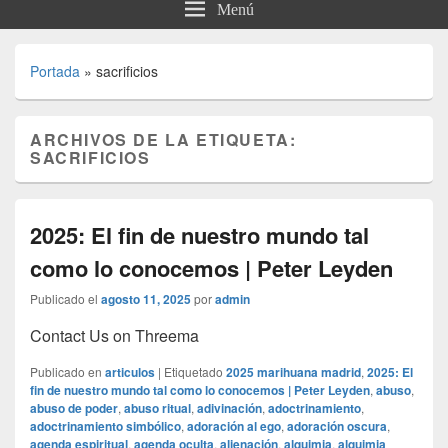
Menú
Portada
»
sacrificios
ARCHIVOS DE LA ETIQUETA:
SACRIFICIOS
2025: El fin de nuestro mundo tal
como lo conocemos | Peter Leyden
Publicado el
agosto 11, 2025
por
admin
Contact Us on Threema
Publicado en
articulos
|
Etiquetado
2025 marihuana madrid
,
2025: El
fin de nuestro mundo tal como lo conocemos | Peter Leyden
,
abuso
,
abuso de poder
,
abuso ritual
,
adivinación
,
adoctrinamiento
,
adoctrinamiento simbólico
,
adoración al ego
,
adoración oscura
,
agenda espiritual
,
agenda oculta
,
alienación
,
alquimia
,
alquimia