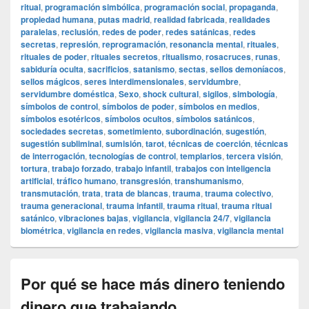
ritual
,
programación simbólica
,
programación social
,
propaganda
,
propiedad humana
,
putas madrid
,
realidad fabricada
,
realidades
paralelas
,
reclusión
,
redes de poder
,
redes satánicas
,
redes
secretas
,
represión
,
reprogramación
,
resonancia mental
,
rituales
,
rituales de poder
,
rituales secretos
,
ritualismo
,
rosacruces
,
runas
,
sabiduría oculta
,
sacrificios
,
satanismo
,
sectas
,
sellos demoníacos
,
sellos mágicos
,
seres interdimensionales
,
servidumbre
,
servidumbre doméstica
,
Sexo
,
shock cultural
,
sigilos
,
simbología
,
símbolos de control
,
símbolos de poder
,
símbolos en medios
,
símbolos esotéricos
,
símbolos ocultos
,
símbolos satánicos
,
sociedades secretas
,
sometimiento
,
subordinación
,
sugestión
,
sugestión subliminal
,
sumisión
,
tarot
,
técnicas de coerción
,
técnicas
de interrogación
,
tecnologías de control
,
templarios
,
tercera visión
,
tortura
,
trabajo forzado
,
trabajo infantil
,
trabajos con inteligencia
artificial
,
tráfico humano
,
transgresión
,
transhumanismo
,
transmutación
,
trata
,
trata de blancas
,
trauma
,
trauma colectivo
,
trauma generacional
,
trauma infantil
,
trauma ritual
,
trauma ritual
satánico
,
vibraciones bajas
,
vigilancia
,
vigilancia 24/7
,
vigilancia
biométrica
,
vigilancia en redes
,
vigilancia masiva
,
vigilancia mental
Por qué se hace más dinero teniendo
dinero que trabajando