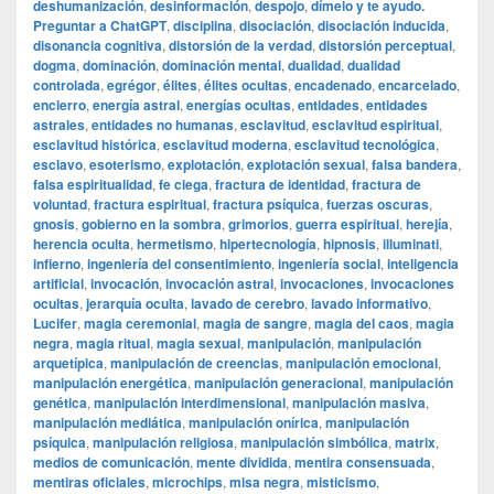
deshumanización
,
desinformación
,
despojo
,
dímelo y te ayudo.
Preguntar a ChatGPT
,
disciplina
,
disociación
,
disociación inducida
,
disonancia cognitiva
,
distorsión de la verdad
,
distorsión perceptual
,
dogma
,
dominación
,
dominación mental
,
dualidad
,
dualidad
controlada
,
egrégor
,
élites
,
élites ocultas
,
encadenado
,
encarcelado
,
encierro
,
energía astral
,
energías ocultas
,
entidades
,
entidades
astrales
,
entidades no humanas
,
esclavitud
,
esclavitud espiritual
,
esclavitud histórica
,
esclavitud moderna
,
esclavitud tecnológica
,
esclavo
,
esoterismo
,
explotación
,
explotación sexual
,
falsa bandera
,
falsa espiritualidad
,
fe ciega
,
fractura de identidad
,
fractura de
voluntad
,
fractura espiritual
,
fractura psíquica
,
fuerzas oscuras
,
gnosis
,
gobierno en la sombra
,
grimorios
,
guerra espiritual
,
herejía
,
herencia oculta
,
hermetismo
,
hipertecnología
,
hipnosis
,
illuminati
,
infierno
,
ingeniería del consentimiento
,
ingeniería social
,
inteligencia
artificial
,
invocación
,
invocación astral
,
invocaciones
,
invocaciones
ocultas
,
jerarquía oculta
,
lavado de cerebro
,
lavado informativo
,
Lucifer
,
magia ceremonial
,
magia de sangre
,
magia del caos
,
magia
negra
,
magia ritual
,
magia sexual
,
manipulación
,
manipulación
arquetípica
,
manipulación de creencias
,
manipulación emocional
,
manipulación energética
,
manipulación generacional
,
manipulación
genética
,
manipulación interdimensional
,
manipulación masiva
,
manipulación mediática
,
manipulación onírica
,
manipulación
psíquica
,
manipulación religiosa
,
manipulación simbólica
,
matrix
,
medios de comunicación
,
mente dividida
,
mentira consensuada
,
mentiras oficiales
,
microchips
,
misa negra
,
misticismo
,