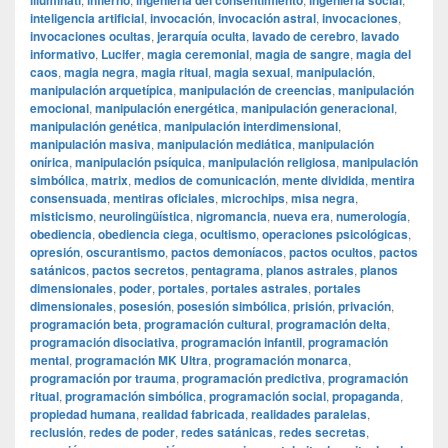
illuminati
infierno
ingeniería del consentimiento
ingeniería social
inteligencia artificial
,
invocación
,
invocación astral
,
invocaciones
,
invocaciones ocultas
,
jerarquía oculta
,
lavado de cerebro
,
lavado
informativo
,
Lucifer
,
magia ceremonial
,
magia de sangre
,
magia del
caos
,
magia negra
,
magia ritual
,
magia sexual
,
manipulación
,
manipulación arquetípica
,
manipulación de creencias
,
manipulación
emocional
,
manipulación energética
,
manipulación generacional
,
manipulación genética
,
manipulación interdimensional
,
manipulación masiva
,
manipulación mediática
,
manipulación
onírica
,
manipulación psíquica
,
manipulación religiosa
,
manipulación
simbólica
,
matrix
,
medios de comunicación
,
mente dividida
,
mentira
consensuada
,
mentiras oficiales
,
microchips
,
misa negra
,
misticismo
,
neurolingüística
,
nigromancia
,
nueva era
,
numerología
,
obediencia
,
obediencia ciega
,
ocultismo
,
operaciones psicológicas
,
opresión
,
oscurantismo
,
pactos demoníacos
,
pactos ocultos
,
pactos
satánicos
,
pactos secretos
,
pentagrama
,
planos astrales
,
planos
dimensionales
,
poder
,
portales
,
portales astrales
,
portales
dimensionales
,
posesión
,
posesión simbólica
,
prisión
,
privación
,
programación beta
,
programación cultural
,
programación delta
,
programación disociativa
,
programación infantil
,
programación
mental
,
programación MK Ultra
,
programación monarca
,
programación por trauma
,
programación predictiva
,
programación
ritual
,
programación simbólica
,
programación social
,
propaganda
,
propiedad humana
,
realidad fabricada
,
realidades paralelas
,
reclusión
,
redes de poder
,
redes satánicas
,
redes secretas
,