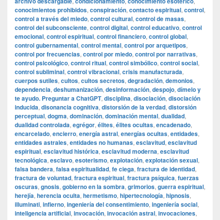
archivo descargable
,
condicionamiento
,
conocimiento esotérico
,
conocimientos prohibidos
,
conspiración
,
contacto espiritual
,
control
,
control a través del miedo
,
control cultural
,
control de masas
,
control del subconsciente
,
control digital
,
control educativo
,
control
emocional
,
control espiritual
,
control financiero
,
control global
,
control gubernamental
,
control mental
,
control por arquetipos
,
control por frecuencias
,
control por miedo
,
control por narrativas
,
control psicológico
,
control ritual
,
control simbólico
,
control social
,
control subliminal
,
control vibracional
,
crisis manufacturada
,
cuerpos sutiles
,
cultos
,
cultos secretos
,
degradación
,
demonios
,
dependencia
,
deshumanización
,
desinformación
,
despojo
,
dímelo y
te ayudo. Preguntar a ChatGPT
,
disciplina
,
disociación
,
disociación
inducida
,
disonancia cognitiva
,
distorsión de la verdad
,
distorsión
perceptual
,
dogma
,
dominación
,
dominación mental
,
dualidad
,
dualidad controlada
,
egrégor
,
élites
,
élites ocultas
,
encadenado
,
encarcelado
,
encierro
,
energía astral
,
energías ocultas
,
entidades
,
entidades astrales
,
entidades no humanas
,
esclavitud
,
esclavitud
espiritual
,
esclavitud histórica
,
esclavitud moderna
,
esclavitud
tecnológica
,
esclavo
,
esoterismo
,
explotación
,
explotación sexual
,
falsa bandera
,
falsa espiritualidad
,
fe ciega
,
fractura de identidad
,
fractura de voluntad
,
fractura espiritual
,
fractura psíquica
,
fuerzas
oscuras
,
gnosis
,
gobierno en la sombra
,
grimorios
,
guerra espiritual
,
herejía
,
herencia oculta
,
hermetismo
,
hipertecnología
,
hipnosis
,
illuminati
,
infierno
,
ingeniería del consentimiento
,
ingeniería social
,
inteligencia artificial
,
invocación
,
invocación astral
,
invocaciones
,