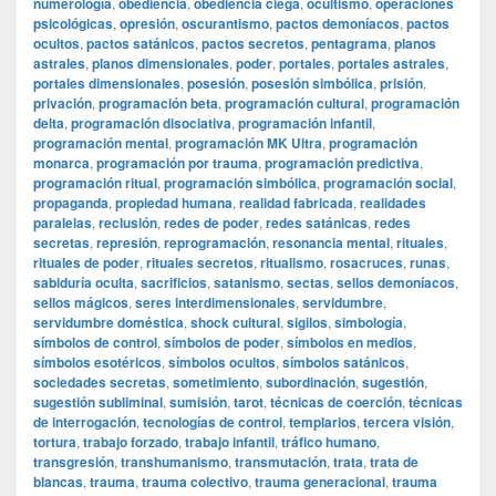
numerología
,
obediencia
,
obediencia ciega
,
ocultismo
,
operaciones
psicológicas
,
opresión
,
oscurantismo
,
pactos demoníacos
,
pactos
ocultos
,
pactos satánicos
,
pactos secretos
,
pentagrama
,
planos
astrales
,
planos dimensionales
,
poder
,
portales
,
portales astrales
,
portales dimensionales
,
posesión
,
posesión simbólica
,
prisión
,
privación
,
programación beta
,
programación cultural
,
programación
delta
,
programación disociativa
,
programación infantil
,
programación mental
,
programación MK Ultra
,
programación
monarca
,
programación por trauma
,
programación predictiva
,
programación ritual
,
programación simbólica
,
programación social
,
propaganda
,
propiedad humana
,
realidad fabricada
,
realidades
paralelas
,
reclusión
,
redes de poder
,
redes satánicas
,
redes
secretas
,
represión
,
reprogramación
,
resonancia mental
,
rituales
,
rituales de poder
,
rituales secretos
,
ritualismo
,
rosacruces
,
runas
,
sabiduría oculta
,
sacrificios
,
satanismo
,
sectas
,
sellos demoníacos
,
sellos mágicos
,
seres interdimensionales
,
servidumbre
,
servidumbre doméstica
,
shock cultural
,
sigilos
,
simbología
,
símbolos de control
,
símbolos de poder
,
símbolos en medios
,
símbolos esotéricos
,
símbolos ocultos
,
símbolos satánicos
,
sociedades secretas
,
sometimiento
,
subordinación
,
sugestión
,
sugestión subliminal
,
sumisión
,
tarot
,
técnicas de coerción
,
técnicas
de interrogación
,
tecnologías de control
,
templarios
,
tercera visión
,
tortura
,
trabajo forzado
,
trabajo infantil
,
tráfico humano
,
transgresión
,
transhumanismo
,
transmutación
,
trata
,
trata de
blancas
,
trauma
,
trauma colectivo
,
trauma generacional
,
trauma