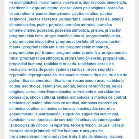
neurolingüística
,
nigromancia
,
nueva era
,
numerología
,
obediencia
,
obediencia ciega
,
ocultismo
,
operaciones psicológicas
,
opresión
,
oscurantismo
,
pactos demoníacos
,
pactos ocultos
,
pactos
satánicos
,
pactos secretos
,
pentagrama
,
planos astrales
,
planos
dimensionales
,
poder
,
portales
,
portales astrales
,
portales
dimensionales
,
posesión
,
posesión simbólica
,
prisión
,
privación
,
programación beta
,
programación cultural
,
programación delta
,
programación disociativa
,
programación infantil
,
programación
mental
,
programación MK Ultra
,
programación monarca
,
programación por trauma
,
programación predictiva
,
programación
ritual
,
programación simbólica
,
programación social
,
propaganda
,
propiedad humana
,
realidad fabricada
,
realidades paralelas
,
reclusión
,
redes de poder
,
redes satánicas
,
redes secretas
,
represión
,
reprogramación
,
resonancia mental
,
rituales
,
rituales de
poder
,
rituales secretos
,
ritualismo
,
rosacruces
,
runas
,
sabiduría
oculta
,
sacrificios
,
satanismo
,
sectas
,
sellos demoníacos
,
sellos
mágicos
,
seres interdimensionales
,
servidumbre
,
servidumbre
doméstica
,
shock cultural
,
sigilos
,
simbología
,
símbolos de control
,
símbolos de poder
,
símbolos en medios
,
símbolos esotéricos
,
símbolos ocultos
,
símbolos satánicos
,
sociedades secretas
,
sometimiento
,
subordinación
,
sugestión
,
sugestión subliminal
,
sumisión
,
tarot
,
técnicas de coerción
,
técnicas de interrogación
,
tecnologías de control
,
templarios
,
tercera visión
,
tortura
,
trabajo
forzado
,
trabajo infantil
,
tráfico humano
,
transgresión
,
transhumanismo
,
transmutación
,
trata
,
trata de blancas
,
trauma
,