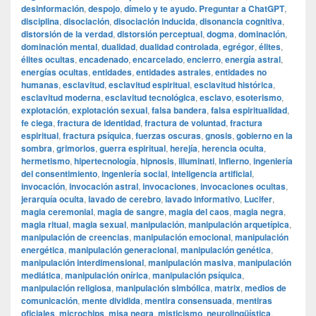
desinformación
,
despojo
,
dímelo y te ayudo. Preguntar a ChatGPT
,
disciplina
,
disociación
,
disociación inducida
,
disonancia cognitiva
,
distorsión de la verdad
,
distorsión perceptual
,
dogma
,
dominación
,
dominación mental
,
dualidad
,
dualidad controlada
,
egrégor
,
élites
,
élites ocultas
,
encadenado
,
encarcelado
,
encierro
,
energía astral
,
energías ocultas
,
entidades
,
entidades astrales
,
entidades no
humanas
,
esclavitud
,
esclavitud espiritual
,
esclavitud histórica
,
esclavitud moderna
,
esclavitud tecnológica
,
esclavo
,
esoterismo
,
explotación
,
explotación sexual
,
falsa bandera
,
falsa espiritualidad
,
fe ciega
,
fractura de identidad
,
fractura de voluntad
,
fractura
espiritual
,
fractura psíquica
,
fuerzas oscuras
,
gnosis
,
gobierno en la
sombra
,
grimorios
,
guerra espiritual
,
herejía
,
herencia oculta
,
hermetismo
,
hipertecnología
,
hipnosis
,
illuminati
,
infierno
,
ingeniería
del consentimiento
,
ingeniería social
,
inteligencia artificial
,
invocación
,
invocación astral
,
invocaciones
,
invocaciones ocultas
,
jerarquía oculta
,
lavado de cerebro
,
lavado informativo
,
Lucifer
,
magia ceremonial
,
magia de sangre
,
magia del caos
,
magia negra
,
magia ritual
,
magia sexual
,
manipulación
,
manipulación arquetípica
,
manipulación de creencias
,
manipulación emocional
,
manipulación
energética
,
manipulación generacional
,
manipulación genética
,
manipulación interdimensional
,
manipulación masiva
,
manipulación
mediática
,
manipulación onírica
,
manipulación psíquica
,
manipulación religiosa
,
manipulación simbólica
,
matrix
,
medios de
comunicación
,
mente dividida
,
mentira consensuada
,
mentiras
oficiales
,
microchips
,
misa negra
,
misticismo
,
neurolingüística
,