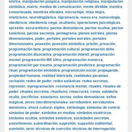
onírica
,
manipulación psíquica
,
manipulación religiosa
,
manipulación
simbólica
,
matrix
,
medios de comunicación
,
mente dividida
,
mentira
consensuada
,
mentiras oficiales
,
microchips
,
misa negra
,
misticismo
,
neurolingüística
,
nigromancia
,
nueva era
,
numerología
,
obediencia
,
obediencia ciega
,
ocultismo
,
operaciones psicológicas
,
opresión
,
oscurantismo
,
pactos demoníacos
,
pactos ocultos
,
pactos
satánicos
,
pactos secretos
,
pentagrama
,
planos astrales
,
planos
dimensionales
,
poder
,
portales
,
portales astrales
,
portales
dimensionales
,
posesión
,
posesión simbólica
,
prisión
,
privación
,
programación beta
,
programación cultural
,
programación delta
,
programación disociativa
,
programación infantil
,
programación
mental
,
programación MK Ultra
,
programación monarca
,
programación por trauma
,
programación predictiva
,
programación
ritual
,
programación simbólica
,
programación social
,
propaganda
,
propiedad humana
,
realidad fabricada
,
realidades paralelas
,
reclusión
,
redes de poder
,
redes satánicas
,
redes secretas
,
represión
,
reprogramación
,
resonancia mental
,
rituales
,
rituales de
poder
,
rituales secretos
,
ritualismo
,
rosacruces
,
runas
,
sabiduría
oculta
,
sacrificios
,
satanismo
,
sectas
,
sellos demoníacos
,
sellos
mágicos
,
seres interdimensionales
,
servidumbre
,
servidumbre
doméstica
,
shock cultural
,
sigilos
,
simbología
,
símbolos de control
,
símbolos de poder
,
símbolos en medios
,
símbolos esotéricos
,
símbolos ocultos
,
símbolos satánicos
,
sociedades secretas
,
sometimiento
,
subordinación
,
sugestión
,
sugestión subliminal
,
sumisión
,
tarot
,
técnicas de coerción
,
técnicas de interrogación
,