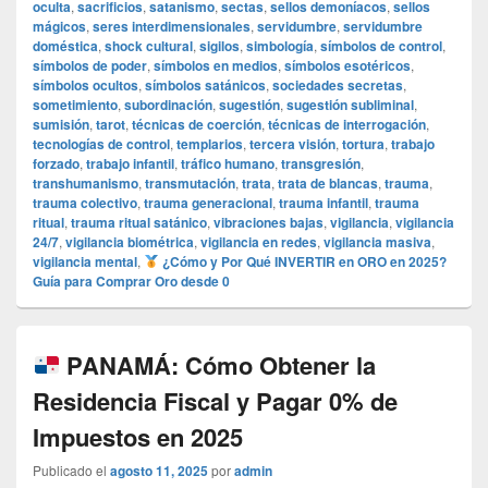
oculta
,
sacrificios
,
satanismo
,
sectas
,
sellos demoníacos
,
sellos
mágicos
,
seres interdimensionales
,
servidumbre
,
servidumbre
doméstica
,
shock cultural
,
sigilos
,
simbología
,
símbolos de control
,
símbolos de poder
,
símbolos en medios
,
símbolos esotéricos
,
símbolos ocultos
,
símbolos satánicos
,
sociedades secretas
,
sometimiento
,
subordinación
,
sugestión
,
sugestión subliminal
,
sumisión
,
tarot
,
técnicas de coerción
,
técnicas de interrogación
,
tecnologías de control
,
templarios
,
tercera visión
,
tortura
,
trabajo
forzado
,
trabajo infantil
,
tráfico humano
,
transgresión
,
transhumanismo
,
transmutación
,
trata
,
trata de blancas
,
trauma
,
trauma colectivo
,
trauma generacional
,
trauma infantil
,
trauma
ritual
,
trauma ritual satánico
,
vibraciones bajas
,
vigilancia
,
vigilancia
24/7
,
vigilancia biométrica
,
vigilancia en redes
,
vigilancia masiva
,
vigilancia mental
,
¿Cómo y Por Qué INVERTIR en ORO en 2025?
Guía para Comprar Oro desde 0
PANAMÁ: Cómo Obtener la
Residencia Fiscal y Pagar 0% de
Impuestos en 2025
Publicado el
agosto 11, 2025
por
admin