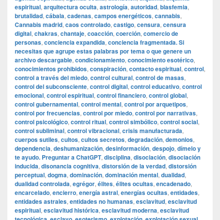
espiritual
,
arquitectura oculta
,
astrología
,
autoridad
,
blasfemia
,
brutalidad
,
cábala
,
cadenas
,
campos energéticos
,
cannabis
,
Cannabis madrid
,
caos controlado
,
castigo
,
censura
,
censura
digital
,
chakras
,
chantaje
,
coacción
,
coerción
,
comercio de
personas
,
conciencia expandida
,
conciencia fragmentada. Si
necesitas que agrupe estas palabras por tema o que genere un
archivo descargable
,
condicionamiento
,
conocimiento esotérico
,
conocimientos prohibidos
,
conspiración
,
contacto espiritual
,
control
,
control a través del miedo
,
control cultural
,
control de masas
,
control del subconsciente
,
control digital
,
control educativo
,
control
emocional
,
control espiritual
,
control financiero
,
control global
,
control gubernamental
,
control mental
,
control por arquetipos
,
control por frecuencias
,
control por miedo
,
control por narrativas
,
control psicológico
,
control ritual
,
control simbólico
,
control social
,
control subliminal
,
control vibracional
,
crisis manufacturada
,
cuerpos sutiles
,
cultos
,
cultos secretos
,
degradación
,
demonios
,
dependencia
,
deshumanización
,
desinformación
,
despojo
,
dímelo y
te ayudo. Preguntar a ChatGPT
,
disciplina
,
disociación
,
disociación
inducida
,
disonancia cognitiva
,
distorsión de la verdad
,
distorsión
perceptual
,
dogma
,
dominación
,
dominación mental
,
dualidad
,
dualidad controlada
,
egrégor
,
élites
,
élites ocultas
,
encadenado
,
encarcelado
,
encierro
,
energía astral
,
energías ocultas
,
entidades
,
entidades astrales
,
entidades no humanas
,
esclavitud
,
esclavitud
espiritual
,
esclavitud histórica
,
esclavitud moderna
,
esclavitud
tecnológica
,
esclavo
,
esoterismo
,
explotación
,
explotación sexual
,