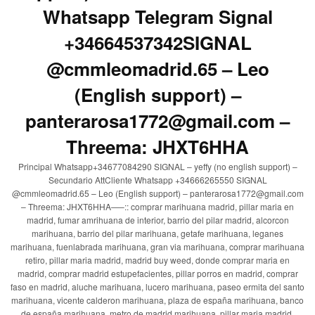
Whatsapp Telegram Signal
+34664537342SIGNAL
@cmmleomadrid.65 – Leo
(English support) –
panterarosa1772@gmail.com –
Threema: JHXT6HHA
Principal Whatsapp+34677084290 SIGNAL – yeffy (no english support) –
Secundario AttCliente Whatsapp +34666265550 SIGNAL
@cmmleomadrid.65 – Leo (English support) – panterarosa1772@gmail.com
– Threema: JHXT6HHA—–:: comprar marihuana madrid, pillar maria en
madrid, fumar amrihuana de interior, barrio del pilar madrid, alcorcon
marihuana, barrio del pilar marihuana, getafe marihuana, leganes
marihuana, fuenlabrada marihuana, gran via marihuana, comprar marihuana
retiro, pillar maria madrid, madrid buy weed, donde comprar maria en
madrid, comprar madrid estupefacientes, pillar porros en madrid, comprar
faso en madrid, aluche marihuana, lucero marihuana, paseo ermita del santo
marihuana, vicente calderon marihuana, plaza de españa marihuana, banco
de españa marihuana, metro de madrid marihuana, pillar maria madrid,