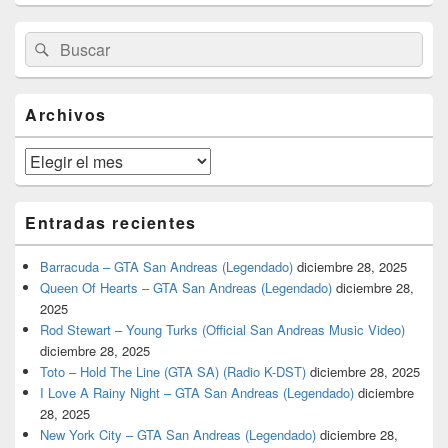
El
Buscar
Buscar
área
por:
de
widget
barra
Archivos
lateral
primaria
Archivos
Entradas recientes
Barracuda – GTA San Andreas (Legendado)
diciembre 28, 2025
Queen Of Hearts – GTA San Andreas (Legendado)
diciembre 28,
2025
Rod Stewart – Young Turks (Official San Andreas Music Video)
diciembre 28, 2025
Toto – Hold The Line (GTA SA) (Radio K-DST)
diciembre 28, 2025
I Love A Rainy Night – GTA San Andreas (Legendado)
diciembre
28, 2025
New York City – GTA San Andreas (Legendado)
diciembre 28,