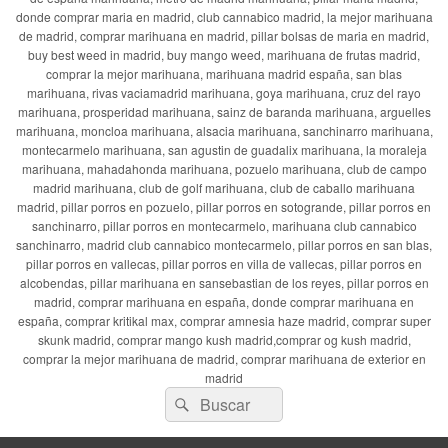
donde comprar maria en madrid, club cannabico madrid, la mejor marihuana
de madrid, comprar marihuana en madrid, pillar bolsas de maria en madrid,
buy best weed in madrid, buy mango weed, marihuana de frutas madrid,
comprar la mejor marihuana, marihuana madrid españa, san blas
marihuana, rivas vaciamadrid marihuana, goya marihuana, cruz del rayo
marihuana, prosperidad marihuana, sainz de baranda marihuana, arguelles
marihuana, moncloa marihuana, alsacia marihuana, sanchinarro marihuana,
montecarmelo marihuana, san agustin de guadalix marihuana, la moraleja
marihuana, mahadahonda marihuana, pozuelo marihuana, club de campo
madrid marihuana, club de golf marihuana, club de caballo marihuana
madrid, pillar porros en pozuelo, pillar porros en sotogrande, pillar porros en
sanchinarro, pillar porros en montecarmelo, marihuana club cannabico
sanchinarro, madrid club cannabico montecarmelo, pillar porros en san blas,
pillar porros en vallecas, pillar porros en villa de vallecas, pillar porros en
alcobendas, pillar marihuana en sansebastian de los reyes, pillar porros en
madrid, comprar marihuana en españa, donde comprar marihuana en
españa, comprar kritikal max, comprar amnesia haze madrid, comprar super
skunk madrid, comprar mango kush madrid,comprar og kush madrid,
comprar la mejor marihuana de madrid, comprar marihuana de exterior en
madrid
Buscar
Buscar
por: