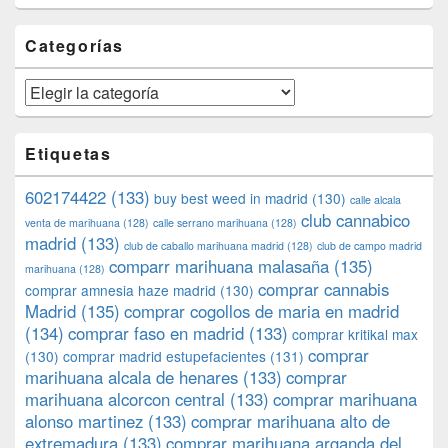
Categorías
Categorías
Etiquetas
602174422
(133)
buy best weed in madrid
(130)
calle alcala
club cannabico
venta de marihuana
(128)
calle serrano marihuana
(128)
madrid
(133)
club de caballo marihuana madrid
(128)
club de campo madrid
comparr marihuana malasaña
(135)
marihuana
(128)
comprar cannabis
comprar amnesia haze madrid
(130)
Madrid
(135)
comprar cogollos de maria en madrid
(134)
comprar faso en madrid
(133)
comprar kritikal max
comprar
(130)
comprar madrid estupefacientes
(131)
marihuana alcala de henares
(133)
comprar
marihuana alcorcon central
(133)
comprar marihuana
alonso martinez
(133)
comprar marihuana alto de
extremadura
(133)
comprar marihuana arganda del