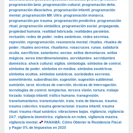
programación beta
,
programación cultural
,
programación delta
,
programación disociativa
,
programación infantil
,
programación
mental
,
programación MK Ultra
,
programación monarca
,
programación por trauma
,
programación predictiva
,
programación
ritual
,
programación simbólica
,
programación social
,
propaganda
,
propiedad humana
,
realidad fabricada
,
realidades paralelas
,
reclusión
,
redes de poder
,
redes satánicas
,
redes secretas
,
represión
,
reprogramación
,
resonancia mental
,
rituales
,
rituales de
poder
,
rituales secretos
,
ritualismo
,
rosacruces
,
runas
,
sabiduría
oculta
,
sacrificios
,
satanismo
,
sectas
,
sellos demoníacos
,
sellos
mágicos
,
seres interdimensionales
,
servidumbre
,
servidumbre
doméstica
,
shock cultural
,
sigilos
,
simbología
,
símbolos de control
,
símbolos de poder
,
símbolos en medios
,
símbolos esotéricos
,
símbolos ocultos
,
símbolos satánicos
,
sociedades secretas
,
sometimiento
,
subordinación
,
sugestión
,
sugestión subliminal
,
sumisión
,
tarot
,
técnicas de coerción
,
técnicas de interrogación
,
tecnologías de control
,
templarios
,
tercera visión
,
tortura
,
trabajo
forzado
,
trabajo infantil
,
tráfico humano
,
transgresión
,
transhumanismo
,
transmutación
,
trata
,
trata de blancas
,
trauma
,
trauma colectivo
,
trauma generacional
,
trauma infantil
,
trauma
ritual
,
trauma ritual satánico
,
vibraciones bajas
,
vigilancia
,
vigilancia
24/7
,
vigilancia biométrica
,
vigilancia en redes
,
vigilancia masiva
,
vigilancia mental
,
PANAMÁ: Cómo Obtener la Residencia Fiscal
y Pagar 0% de Impuestos en 2025