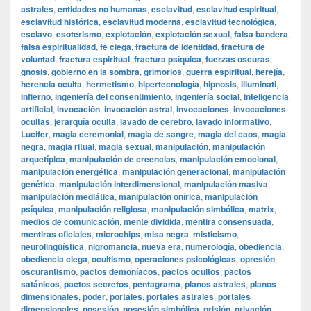
astrales
,
entidades no humanas
,
esclavitud
,
esclavitud espiritual
,
esclavitud histórica
,
esclavitud moderna
,
esclavitud tecnológica
,
esclavo
,
esoterismo
,
explotación
,
explotación sexual
,
falsa bandera
,
falsa espiritualidad
,
fe ciega
,
fractura de identidad
,
fractura de
voluntad
,
fractura espiritual
,
fractura psíquica
,
fuerzas oscuras
,
gnosis
,
gobierno en la sombra
,
grimorios
,
guerra espiritual
,
herejía
,
herencia oculta
,
hermetismo
,
hipertecnología
,
hipnosis
,
illuminati
,
infierno
,
ingeniería del consentimiento
,
ingeniería social
,
inteligencia
artificial
,
invocación
,
invocación astral
,
invocaciones
,
invocaciones
ocultas
,
jerarquía oculta
,
lavado de cerebro
,
lavado informativo
,
Lucifer
,
magia ceremonial
,
magia de sangre
,
magia del caos
,
magia
negra
,
magia ritual
,
magia sexual
,
manipulación
,
manipulación
arquetípica
,
manipulación de creencias
,
manipulación emocional
,
manipulación energética
,
manipulación generacional
,
manipulación
genética
,
manipulación interdimensional
,
manipulación masiva
,
manipulación mediática
,
manipulación onírica
,
manipulación
psíquica
,
manipulación religiosa
,
manipulación simbólica
,
matrix
,
medios de comunicación
,
mente dividida
,
mentira consensuada
,
mentiras oficiales
,
microchips
,
misa negra
,
misticismo
,
neurolingüística
,
nigromancia
,
nueva era
,
numerología
,
obediencia
,
obediencia ciega
,
ocultismo
,
operaciones psicológicas
,
opresión
,
oscurantismo
,
pactos demoníacos
,
pactos ocultos
,
pactos
satánicos
,
pactos secretos
,
pentagrama
,
planos astrales
,
planos
dimensionales
,
poder
,
portales
,
portales astrales
,
portales
dimensionales
,
posesión
,
posesión simbólica
,
prisión
,
privación
,