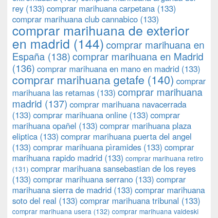
rey
(133)
comprar marihuana carpetana
(133)
comprar marihuana club cannabico
(133)
comprar marihuana de exterior
en madrid
(144)
comprar marihuana en
España
(138)
comprar marihuana en Madrid
(136)
comprar marihuana en mano en madrid
(133)
comprar marihuana getafe
(140)
comprar
comprar marihuana
marihuana las retamas
(133)
madrid
(137)
comprar marihuana navacerrada
(133)
comprar marihuana online
(133)
comprar
marihuana opañel
(133)
comprar marihuana plaza
eliptica
(133)
comprar marihuana puerta del angel
(133)
comprar marihuana pìramides
(133)
comprar
marihuana rapido madrid
(133)
comprar marihuana retiro
comprar marihuana sansebastian de los reyes
(131)
(133)
comprar marihuana serrano
(133)
comprar
marihuana sierra de madrid
(133)
comprar marihuana
soto del real
(133)
comprar marihuana tribunal
(133)
comprar marihuana usera
(132)
comprar marihuana valdeski