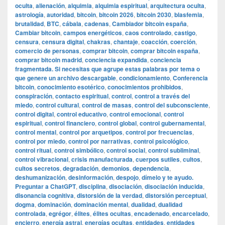
oculta
,
alienación
,
alquimia
,
alquimia espiritual
,
arquitectura oculta
,
astrología
,
autoridad
,
bitcoin
,
bitcoin 2026
,
bitcoin 2030
,
blasfemia
,
brutalidad
,
BTC
,
cábala
,
cadenas
,
Cambiador bitcoin españa
,
Cambiar bitcoin
,
campos energéticos
,
caos controlado
,
castigo
,
censura
,
censura digital
,
chakras
,
chantaje
,
coacción
,
coerción
,
comercio de personas
,
comprar bitcoin
,
comprar bitcoin españa
,
comprar bitcoin madrid
,
conciencia expandida
,
conciencia
fragmentada. Si necesitas que agrupe estas palabras por tema o
que genere un archivo descargable
,
condicionamiento
,
Conferencia
bitcoin
,
conocimiento esotérico
,
conocimientos prohibidos
,
conspiración
,
contacto espiritual
,
control
,
control a través del
miedo
,
control cultural
,
control de masas
,
control del subconsciente
,
control digital
,
control educativo
,
control emocional
,
control
espiritual
,
control financiero
,
control global
,
control gubernamental
,
control mental
,
control por arquetipos
,
control por frecuencias
,
control por miedo
,
control por narrativas
,
control psicológico
,
control ritual
,
control simbólico
,
control social
,
control subliminal
,
control vibracional
,
crisis manufacturada
,
cuerpos sutiles
,
cultos
,
cultos secretos
,
degradación
,
demonios
,
dependencia
,
deshumanización
,
desinformación
,
despojo
,
dímelo y te ayudo.
Preguntar a ChatGPT
,
disciplina
,
disociación
,
disociación inducida
,
disonancia cognitiva
,
distorsión de la verdad
,
distorsión perceptual
,
dogma
,
dominación
,
dominación mental
,
dualidad
,
dualidad
controlada
,
egrégor
,
élites
,
élites ocultas
,
encadenado
,
encarcelado
,
encierro
,
energía astral
,
energías ocultas
,
entidades
,
entidades