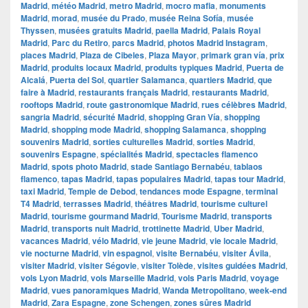
Madrid
,
météo Madrid
,
metro Madrid
,
mocro mafia
,
monuments
Madrid
,
morad
,
musée du Prado
,
musée Reina Sofía
,
musée
Thyssen
,
musées gratuits Madrid
,
paella Madrid
,
Palais Royal
Madrid
,
Parc du Retiro
,
parcs Madrid
,
photos Madrid Instagram
,
places Madrid
,
Plaza de Cibeles
,
Plaza Mayor
,
primark gran vía
,
prix
Madrid
,
produits locaux Madrid
,
produits typiques Madrid
,
Puerta de
Alcalá
,
Puerta del Sol
,
quartier Salamanca
,
quartiers Madrid
,
que
faire à Madrid
,
restaurants français Madrid
,
restaurants Madrid
,
rooftops Madrid
,
route gastronomique Madrid
,
rues célèbres Madrid
,
sangria Madrid
,
sécurité Madrid
,
shopping Gran Vía
,
shopping
Madrid
,
shopping mode Madrid
,
shopping Salamanca
,
shopping
souvenirs Madrid
,
sorties culturelles Madrid
,
sorties Madrid
,
souvenirs Espagne
,
spécialités Madrid
,
spectacles flamenco
Madrid
,
spots photo Madrid
,
stade Santiago Bernabéu
,
tablaos
flamenco
,
tapas Madrid
,
tapas populaires Madrid
,
tapas tour Madrid
,
taxi Madrid
,
Temple de Debod
,
tendances mode Espagne
,
terminal
T4 Madrid
,
terrasses Madrid
,
théâtres Madrid
,
tourisme culturel
Madrid
,
tourisme gourmand Madrid
,
Tourisme Madrid
,
transports
Madrid
,
transports nuit Madrid
,
trottinette Madrid
,
Uber Madrid
,
vacances Madrid
,
vélo Madrid
,
vie jeune Madrid
,
vie locale Madrid
,
vie nocturne Madrid
,
vin espagnol
,
visite Bernabéu
,
visiter Ávila
,
visiter Madrid
,
visiter Ségovie
,
visiter Tolède
,
visites guidées Madrid
,
vols Lyon Madrid
,
vols Marseille Madrid
,
vols Paris Madrid
,
voyage
Madrid
,
vues panoramiques Madrid
,
Wanda Metropolitano
,
week-end
Madrid
,
Zara Espagne
,
zone Schengen
,
zones sûres Madrid