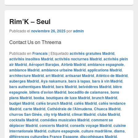
Rim’K – Seul
Publicado el
noviembre 26, 2025
por
admin
Contact Us on Threema
Publicado en
Francais
|
Etiquetado
activités gratuites Madrid
,
activités insolites Madrid
,
activités nocturnes Madrid
,
activités plein
air Madrid
,
Aéroport Barajas
,
Airbnb Madrid
,
ambiance espagnole
,
ambiance Madrid
,
ambiance urbaine Madrid
,
applications Madrid
,
architecture Madrid
,
art Madrid
,
artisanat Madrid
,
Atlético de Madrid
,
auberges Madrid
,
Aya nakamura
,
bars à tapas
,
bars à vin Madrid
,
bars authentiques Madrid
,
bars Madrid
,
belvédères Madrid
,
bière
espagnole
,
billets d’avion Madrid
,
bocadillo de calamares
,
bons
plans Madrid
,
booba
,
boutiques de luxe Madrid
,
brunch Madrid
,
budget Madrid
,
cafés brunch Madrid
,
cafés Madrid
,
cafés tendance
Madrid
,
carte Madrid
,
Cathédrale de l’Almudena
,
Chueca Madrid
,
churros San Ginés
,
city trip Madrid
,
climat Madrid
,
clubs Madrid
,
cocktails Madrid
,
comédies musicales Madrid
,
comment se
déplacer Madrid
,
concerts Madrid
,
conseils voyage Madrid
,
cuisine
internationale Madrid
,
culture espagnole
,
culture madrilène
,
diams
,
différences culturelles France Espagne
,
discothèques Madrid
,