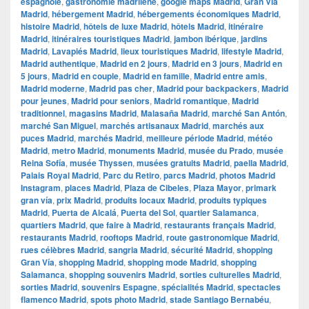
espagnole
,
gastronomie madrilène
,
google maps Madrid
,
​​Gran Via
Madrid
,
hébergement Madrid
,
hébergements économiques Madrid
,
histoire Madrid
,
hôtels de luxe Madrid
,
hôtels Madrid
,
itinéraire
Madrid
,
itinéraires touristiques Madrid
,
jambon ibérique
,
jardins
Madrid
,
Lavapiés Madrid
,
lieux touristiques Madrid
,
lifestyle Madrid
,
Madrid authentique
,
Madrid en 2 jours
,
Madrid en 3 jours
,
Madrid en
5 jours
,
Madrid en couple
,
Madrid en famille
,
Madrid entre amis
,
Madrid moderne
,
Madrid pas cher
,
Madrid pour backpackers
,
Madrid
pour jeunes
,
Madrid pour seniors
,
Madrid romantique
,
Madrid
traditionnel
,
magasins Madrid
,
Malasaña Madrid
,
marché San Antón
,
marché San Miguel
,
marchés artisanaux Madrid
,
marchés aux
puces Madrid
,
marchés Madrid
,
meilleure période Madrid
,
météo
Madrid
,
metro Madrid
,
monuments Madrid
,
musée du Prado
,
musée
Reina Sofía
,
musée Thyssen
,
musées gratuits Madrid
,
paella Madrid
,
Palais Royal Madrid
,
Parc du Retiro
,
parcs Madrid
,
photos Madrid
Instagram
,
places Madrid
,
Plaza de Cibeles
,
Plaza Mayor
,
primark
gran vía
,
prix Madrid
,
produits locaux Madrid
,
produits typiques
Madrid
,
Puerta de Alcalá
,
Puerta del Sol
,
quartier Salamanca
,
quartiers Madrid
,
que faire à Madrid
,
restaurants français Madrid
,
restaurants Madrid
,
rooftops Madrid
,
route gastronomique Madrid
,
rues célèbres Madrid
,
sangria Madrid
,
sécurité Madrid
,
shopping
Gran Vía
,
shopping Madrid
,
shopping mode Madrid
,
shopping
Salamanca
,
shopping souvenirs Madrid
,
sorties culturelles Madrid
,
sorties Madrid
,
souvenirs Espagne
,
spécialités Madrid
,
spectacles
flamenco Madrid
,
spots photo Madrid
,
stade Santiago Bernabéu
,