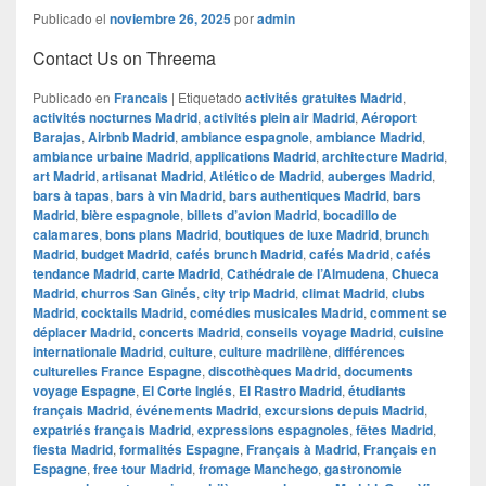
Publicado el
noviembre 26, 2025
por
admin
Contact Us on Threema
Publicado en
Francais
|
Etiquetado
activités gratuites Madrid
,
activités nocturnes Madrid
,
activités plein air Madrid
,
Aéroport
Barajas
,
Airbnb Madrid
,
ambiance espagnole
,
ambiance Madrid
,
ambiance urbaine Madrid
,
applications Madrid
,
architecture Madrid
,
art Madrid
,
artisanat Madrid
,
Atlético de Madrid
,
auberges Madrid
,
bars à tapas
,
bars à vin Madrid
,
bars authentiques Madrid
,
bars
Madrid
,
bière espagnole
,
billets d’avion Madrid
,
bocadillo de
calamares
,
bons plans Madrid
,
boutiques de luxe Madrid
,
brunch
Madrid
,
budget Madrid
,
cafés brunch Madrid
,
cafés Madrid
,
cafés
tendance Madrid
,
carte Madrid
,
Cathédrale de l’Almudena
,
Chueca
Madrid
,
churros San Ginés
,
city trip Madrid
,
climat Madrid
,
clubs
Madrid
,
cocktails Madrid
,
comédies musicales Madrid
,
comment se
déplacer Madrid
,
concerts Madrid
,
conseils voyage Madrid
,
cuisine
internationale Madrid
,
culture
,
culture madrilène
,
différences
culturelles France Espagne
,
discothèques Madrid
,
documents
voyage Espagne
,
El Corte Inglés
,
El Rastro Madrid
,
étudiants
français Madrid
,
événements Madrid
,
excursions depuis Madrid
,
expatriés français Madrid
,
expressions espagnoles
,
fêtes Madrid
,
fiesta Madrid
,
formalités Espagne
,
Français à Madrid
,
Français en
Espagne
,
free tour Madrid
,
fromage Manchego
,
gastronomie