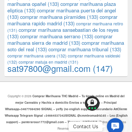
marihuana opañel
(133)
comprar marihuana plaza
eliptica
(133)
comprar marihuana puerta del angel
(133)
comprar marihuana pìramides
(133)
comprar
marihuana rapido madrid
(133)
comprar marihuana retiro
comprar marihuana sansebastian de los reyes
(131)
(133)
comprar marihuana serrano
(133)
comprar
marihuana sierra de madrid
(133)
comprar marihuana
soto del real
(133)
comprar marihuana tribunal
(133)
comprar marihuana usera
(132)
comprar marihuana valdeski
(132)
comprar matuja en madrid
(131)
sat97800@gmail.com
(147)
Copyright © 2026
Comprar Marihuana THC Madrid – Tu tienda online en Madrid del
mejor Cannabis y Hachis a domicilio Envios a toda Europa – Principal
Whatsapp+34677084290 SIGNAL – yeffy (no english support) – Secundario AttCliente
Whatsapp Telegram Signal +34664537342SIGNAL @cmmleomadrid.65 – Leo (English
support) – panterarosa1772@gmail.com – Threema: JHXT6HHA
. Todos los Derechos
Contac
Contact Us
Reservados.