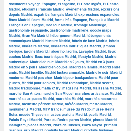
documents voyage Espagne
,
el argelino
,
El Corte Inglés
,
El Rastro
Madrid
,
étudiants français Madrid
,
événements Madrid
,
excursions
depuis Madrid
,
expatriés français Madrid
,
expressions espagnoles
,
fêtes Madrid
,
fiesta Madrid
,
formalités Espagne
,
Français à Madrid
,
Français en Espagne
,
free tour Madrid
,
fromage Manchego
,
gastronomie espagnole
,
gastronomie madrilène
,
google maps
Madrid
,
​​Gran Via Madrid
,
hébergement Madrid
,
hébergements
économiques Madrid
,
histoire Madrid
,
hôtels de luxe Madrid
,
hôtels
Madrid
,
itinéraire Madrid
,
itinéraires touristiques Madrid
,
jambon
ibérique
,
jardins Madrid
,
l algerino
,
lacrim
,
Lavapiés Madrid
,
lieux
cachés Madrid
,
lieux touristiques Madrid
,
lifestyle Madrid
,
Madrid
authentique
,
Madrid de nuit
,
Madrid en 2 jours
,
Madrid en 3 jours
,
Madrid en 5 jours
,
Madrid en couple
,
Madrid en famille
,
Madrid entre
amis
,
Madrid insolite
,
Madrid Instagrammable
,
Madrid le soir
,
Madrid
moderne
,
Madrid pas cher
,
Madrid pour backpackers
,
Madrid pour
jeunes
,
Madrid pour seniors
,
Madrid romantique
,
Madrid secret
,
Madrid traditionnel
,
mafia k1fry
,
magasins Madrid
,
Malasaña Madrid
,
marché San Antón
,
marché San Miguel
,
marchés artisanaux Madrid
,
marchés aux puces Madrid
,
marchés Madrid
,
marchés nocturnes
Madrid
,
meilleure période Madrid
,
météo Madrid
,
metro Madrid
,
monuments Madrid
,
MTV france
,
musée du Prado
,
musée Reina
Sofía
,
musée Thyssen
,
musées gratuits Madrid
,
paella Madrid
,
Palais Royal Madrid
,
Parc du Retiro
,
parcs Madrid
,
photos Madrid
Instagram
,
places Madrid
,
Plaza de Cibeles
,
Plaza Mayor
,
primark
gran vía
,
prix Madrid
,
produits locaux Madrid
,
produits typiques