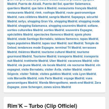
Madrid
,
Puerta de Alcalá
,
Puerta del Sol
,
quartier Salamanca
,
quartiers Madrid
,
que faire à Madrid
,
restaurants français Madrid
,
restaurants Madrid
,
rimk
,
rooftops Madrid
,
route gastronomique
Madrid
,
rues célèbres Madrid
,
sangria Madrid
,
Sapapaya
,
sécurité
Madrid
,
sefyu
,
shopping Gran Vía
,
shopping Madrid
,
shopping mode
Madrid
,
shopping Salamanca
,
shopping souvenirs Madrid
,
sofiane
,
sorties culturelles Madrid
,
sorties Madrid
,
souvenirs Espagne
,
spécialités Madrid
,
spectacles flamenco Madrid
,
spots photo
Madrid
,
stade Santiago Bernabéu
,
tablaos flamenco
,
tapas Madrid
,
tapas populaires Madrid
,
tapas tour Madrid
,
taxi Madrid
,
Temple de
Debod
,
tendances mode Espagne
,
terminal T4 Madrid
,
terrasses
Madrid
,
théâtres Madrid
,
tourisme culturel Madrid
,
tourisme
gourmand Madrid
,
Tourisme Madrid
,
transports Madrid
,
transports
nuit Madrid
,
trottinette Madrid
,
Uber Madrid
,
vacances Madrid
,
vélo
Madrid
,
vie jeune Madrid
,
vie locale Madrid
,
vie nocturne Madrid
,
vin
espagnol
,
visite Bernabéu
,
visiter Ávila
,
visiter Madrid
,
visiter
Ségovie
,
visiter Tolède
,
visites guidées Madrid
,
vols Lyon Madrid
,
vols Marseille Madrid
,
vols Paris Madrid
,
voyage Madrid
,
vues
panoramiques Madrid
,
Wanda Metropolitano
,
week-end Madrid
,
Zara
Espagne
,
zone Schengen
,
zones sûres Madrid
Rim’K – Turbo (Clip Officiel)