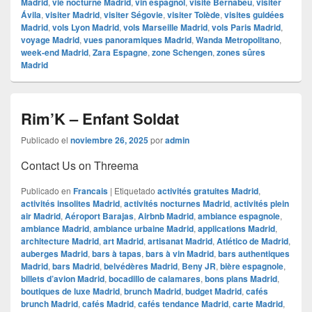
Madrid
,
vie nocturne Madrid
,
vin espagnol
,
visite Bernabéu
,
visiter
Ávila
,
visiter Madrid
,
visiter Ségovie
,
visiter Tolède
,
visites guidées
Madrid
,
vols Lyon Madrid
,
vols Marseille Madrid
,
vols Paris Madrid
,
voyage Madrid
,
vues panoramiques Madrid
,
Wanda Metropolitano
,
week-end Madrid
,
Zara Espagne
,
zone Schengen
,
zones sûres
Madrid
Rim’K – Enfant Soldat
Publicado el
noviembre 26, 2025
por
admin
Contact Us on Threema
Publicado en
Francais
|
Etiquetado
activités gratuites Madrid
,
activités insolites Madrid
,
activités nocturnes Madrid
,
activités plein
air Madrid
,
Aéroport Barajas
,
Airbnb Madrid
,
ambiance espagnole
,
ambiance Madrid
,
ambiance urbaine Madrid
,
applications Madrid
,
architecture Madrid
,
art Madrid
,
artisanat Madrid
,
Atlético de Madrid
,
auberges Madrid
,
bars à tapas
,
bars à vin Madrid
,
bars authentiques
Madrid
,
bars Madrid
,
belvédères Madrid
,
Beny JR
,
bière espagnole
,
billets d’avion Madrid
,
bocadillo de calamares
,
bons plans Madrid
,
boutiques de luxe Madrid
,
brunch Madrid
,
budget Madrid
,
cafés
brunch Madrid
,
cafés Madrid
,
cafés tendance Madrid
,
carte Madrid
,