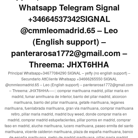
Whatsapp Telegram Signal
+34664537342SIGNAL
@cmmleomadrid.65 – Leo
(English support) –
panterarosa1772@gmail.com –
Threema: JHXT6HHA
Principal Whatsapp+34677084290 SIGNAL – yeffy (no english support) –
Secundario AttCliente Whatsapp +34666265550 SIGNAL
@cmmleomadrid.65 – Leo (English support) – panterarosa1772@gmail.com
– Threema: JHXT6HHA—–:: comprar marihuana madrid, pillar maria en
madrid, fumar amrihuana de interior, barrio del pilar madrid, alcorcon
marihuana, barrio del pilar marihuana, getafe marihuana, leganes
marihuana, fuenlabrada marihuana, gran via marihuana, comprar marihuana
retiro, pillar maria madrid, madrid buy weed, donde comprar maria en
madrid, comprar madrid estupefacientes, pillar porros en madrid, comprar
faso en madrid, aluche marihuana, lucero marihuana, paseo ermita del santo
marihuana, vicente calderon marihuana, plaza de españa marihuana, banco
de españa marihuana, metro de madrid marihuana, pillar maria madrid,