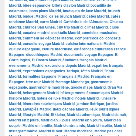
Madrid
,
bière espagnole
,
billets d’avion Madrid
,
bocadillo de
calamares
,
bons plans Madrid
,
boutiques de luxe Madrid
,
brunch
Madrid
,
budget Madrid
,
cafés brunch Madrid
,
cafés Madrid
,
cafés
tendance Madrid
,
carte Madrid
,
Cathédrale de l’Almudena
,
Chueca
Madrid
,
churros San Ginés
,
city trip Madrid
,
climat Madrid
,
clubs
Madrid
,
cocaina madrid
,
cocktails Madrid
,
comédies musicales
Madrid
,
comment se déplacer Madrid
,
comprarcoca.co
,
concerts
Madrid
,
conseils voyage Madrid
,
cuisine internationale Madrid
,
culture espagnole
,
culture madrilène
,
différences culturelles France
Espagne
,
discothèques Madrid
,
documents voyage Espagne
,
El
Corte Inglés
,
El Rastro Madrid
,
étudiants français Madrid
,
événements Madrid
,
excursions depuis Madrid
,
expatriés français
Madrid
,
expressions espagnoles
,
farlopa
,
fêtes Madrid
,
fiesta
Madrid
,
formalités Espagne
,
Français à Madrid
,
Français en
Espagne
,
free tour Madrid
,
fromage Manchego
,
gastronomie
espagnole
,
gastronomie madrilène
,
google maps Madrid
,
​​Gran Via
Madrid
,
hébergement Madrid
,
hébergements économiques Madrid
,
histoire Madrid
,
hôtels de luxe Madrid
,
hôtels Madrid
,
itinéraire
Madrid
,
itinéraires touristiques Madrid
,
jambon ibérique
,
jardins
Madrid
,
Lavapiés Madrid
,
lieux cachés Madrid
,
lieux touristiques
Madrid
,
lifestyle Madrid
,
lil kleine
,
Madrid authentique
,
Madrid de nuit
,
Madrid en 2 jours
,
Madrid en 3 jours
,
Madrid en 5 jours
,
Madrid en
couple
,
Madrid en famille
,
Madrid entre amis
,
Madrid insolite
,
Madrid
Instagrammable
,
Madrid le soir
,
Madrid moderne
,
Madrid pas cher
,