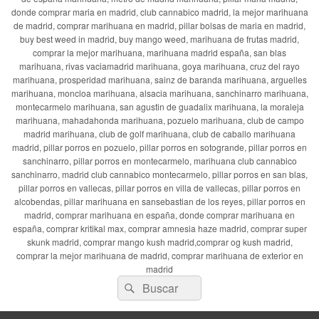
donde comprar maria en madrid, club cannabico madrid, la mejor marihuana
de madrid, comprar marihuana en madrid, pillar bolsas de maria en madrid,
buy best weed in madrid, buy mango weed, marihuana de frutas madrid,
comprar la mejor marihuana, marihuana madrid españa, san blas
marihuana, rivas vaciamadrid marihuana, goya marihuana, cruz del rayo
marihuana, prosperidad marihuana, sainz de baranda marihuana, arguelles
marihuana, moncloa marihuana, alsacia marihuana, sanchinarro marihuana,
montecarmelo marihuana, san agustin de guadalix marihuana, la moraleja
marihuana, mahadahonda marihuana, pozuelo marihuana, club de campo
madrid marihuana, club de golf marihuana, club de caballo marihuana
madrid, pillar porros en pozuelo, pillar porros en sotogrande, pillar porros en
sanchinarro, pillar porros en montecarmelo, marihuana club cannabico
sanchinarro, madrid club cannabico montecarmelo, pillar porros en san blas,
pillar porros en vallecas, pillar porros en villa de vallecas, pillar porros en
alcobendas, pillar marihuana en sansebastian de los reyes, pillar porros en
madrid, comprar marihuana en españa, donde comprar marihuana en
españa, comprar kritikal max, comprar amnesia haze madrid, comprar super
skunk madrid, comprar mango kush madrid,comprar og kush madrid,
comprar la mejor marihuana de madrid, comprar marihuana de exterior en
madrid
Buscar
Buscar
por: