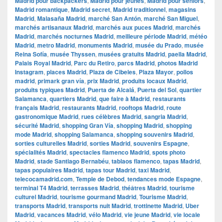
Madrid pour backpackers
,
Madrid pour jeunes
,
Madrid pour seniors
,
Madrid romantique
,
Madrid secret
,
Madrid traditionnel
,
magasins
Madrid
,
Malasaña Madrid
,
marché San Antón
,
marché San Miguel
,
marchés artisanaux Madrid
,
marchés aux puces Madrid
,
marchés
Madrid
,
marchés nocturnes Madrid
,
meilleure période Madrid
,
météo
Madrid
,
metro Madrid
,
monuments Madrid
,
musée du Prado
,
musée
Reina Sofía
,
musée Thyssen
,
musées gratuits Madrid
,
paella Madrid
,
Palais Royal Madrid
,
Parc du Retiro
,
parcs Madrid
,
photos Madrid
Instagram
,
places Madrid
,
Plaza de Cibeles
,
Plaza Mayor
,
pollos
madrid
,
primark gran vía
,
prix Madrid
,
produits locaux Madrid
,
produits typiques Madrid
,
Puerta de Alcalá
,
Puerta del Sol
,
quartier
Salamanca
,
quartiers Madrid
,
que faire à Madrid
,
restaurants
français Madrid
,
restaurants Madrid
,
rooftops Madrid
,
route
gastronomique Madrid
,
rues célèbres Madrid
,
sangria Madrid
,
sécurité Madrid
,
shopping Gran Vía
,
shopping Madrid
,
shopping
mode Madrid
,
shopping Salamanca
,
shopping souvenirs Madrid
,
sorties culturelles Madrid
,
sorties Madrid
,
souvenirs Espagne
,
spécialités Madrid
,
spectacles flamenco Madrid
,
spots photo
Madrid
,
stade Santiago Bernabéu
,
tablaos flamenco
,
tapas Madrid
,
tapas populaires Madrid
,
tapas tour Madrid
,
taxi Madrid
,
telecocamadrid.com
,
Temple de Debod
,
tendances mode Espagne
,
terminal T4 Madrid
,
terrasses Madrid
,
théâtres Madrid
,
tourisme
culturel Madrid
,
tourisme gourmand Madrid
,
Tourisme Madrid
,
transports Madrid
,
transports nuit Madrid
,
trottinette Madrid
,
Uber
Madrid
,
vacances Madrid
,
vélo Madrid
,
vie jeune Madrid
,
vie locale