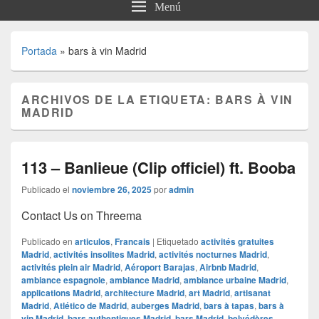
Menú
Portada
»
bars à vin Madrid
ARCHIVOS DE LA ETIQUETA:
BARS À VIN
MADRID
113 – Banlieue (Clip officiel) ft. Booba
Publicado el
noviembre 26, 2025
por
admin
Contact Us on Threema
Publicado en
articulos
,
Francais
|
Etiquetado
activités gratuites
Madrid
,
activités insolites Madrid
,
activités nocturnes Madrid
,
activités plein air Madrid
,
Aéroport Barajas
,
Airbnb Madrid
,
ambiance espagnole
,
ambiance Madrid
,
ambiance urbaine Madrid
,
applications Madrid
,
architecture Madrid
,
art Madrid
,
artisanat
Madrid
,
Atlético de Madrid
,
auberges Madrid
,
bars à tapas
,
bars à
vin Madrid
,
bars authentiques Madrid
,
bars Madrid
,
belvédères