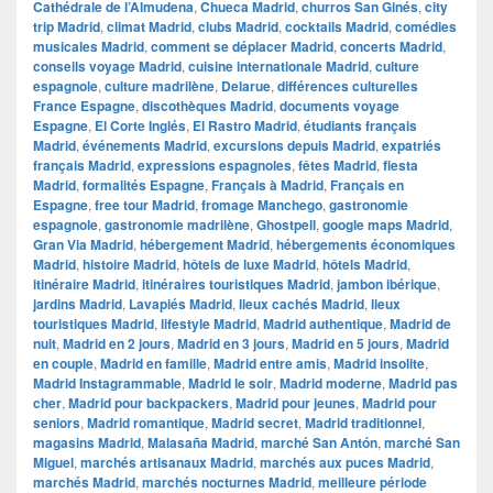
Cathédrale de l’Almudena
,
Chueca Madrid
,
churros San Ginés
,
city
trip Madrid
,
climat Madrid
,
clubs Madrid
,
cocktails Madrid
,
comédies
musicales Madrid
,
comment se déplacer Madrid
,
concerts Madrid
,
conseils voyage Madrid
,
cuisine internationale Madrid
,
culture
espagnole
,
culture madrilène
,
Delarue
,
différences culturelles
France Espagne
,
discothèques Madrid
,
documents voyage
Espagne
,
El Corte Inglés
,
El Rastro Madrid
,
étudiants français
Madrid
,
événements Madrid
,
excursions depuis Madrid
,
expatriés
français Madrid
,
expressions espagnoles
,
fêtes Madrid
,
fiesta
Madrid
,
formalités Espagne
,
Français à Madrid
,
Français en
Espagne
,
free tour Madrid
,
fromage Manchego
,
gastronomie
espagnole
,
gastronomie madrilène
,
Ghostpell
,
google maps Madrid
,
Gran Via Madrid
,
hébergement Madrid
,
hébergements économiques
Madrid
,
histoire Madrid
,
hôtels de luxe Madrid
,
hôtels Madrid
,
itinéraire Madrid
,
itinéraires touristiques Madrid
,
jambon ibérique
,
jardins Madrid
,
Lavapiés Madrid
,
lieux cachés Madrid
,
lieux
touristiques Madrid
,
lifestyle Madrid
,
Madrid authentique
,
Madrid de
nuit
,
Madrid en 2 jours
,
Madrid en 3 jours
,
Madrid en 5 jours
,
Madrid
en couple
,
Madrid en famille
,
Madrid entre amis
,
Madrid insolite
,
Madrid Instagrammable
,
Madrid le soir
,
Madrid moderne
,
Madrid pas
cher
,
Madrid pour backpackers
,
Madrid pour jeunes
,
Madrid pour
seniors
,
Madrid romantique
,
Madrid secret
,
Madrid traditionnel
,
magasins Madrid
,
Malasaña Madrid
,
marché San Antón
,
marché San
Miguel
,
marchés artisanaux Madrid
,
marchés aux puces Madrid
,
marchés Madrid
,
marchés nocturnes Madrid
,
meilleure période