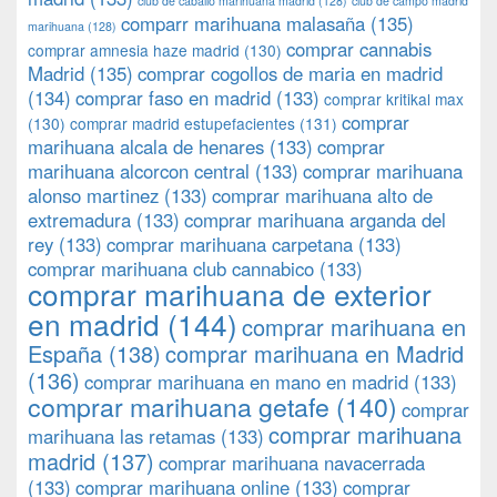
club de caballo marihuana madrid
(128)
club de campo madrid
comparr marihuana malasaña
(135)
marihuana
(128)
comprar cannabis
comprar amnesia haze madrid
(130)
Madrid
(135)
comprar cogollos de maria en madrid
(134)
comprar faso en madrid
(133)
comprar kritikal max
comprar
(130)
comprar madrid estupefacientes
(131)
marihuana alcala de henares
(133)
comprar
marihuana alcorcon central
(133)
comprar marihuana
alonso martinez
(133)
comprar marihuana alto de
extremadura
(133)
comprar marihuana arganda del
rey
(133)
comprar marihuana carpetana
(133)
comprar marihuana club cannabico
(133)
comprar marihuana de exterior
en madrid
(144)
comprar marihuana en
España
(138)
comprar marihuana en Madrid
(136)
comprar marihuana en mano en madrid
(133)
comprar marihuana getafe
(140)
comprar
comprar marihuana
marihuana las retamas
(133)
madrid
(137)
comprar marihuana navacerrada
(133)
comprar marihuana online
(133)
comprar