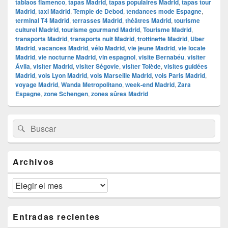
tablaos flamenco
,
tapas Madrid
,
tapas populaires Madrid
,
tapas tour
Madrid
,
taxi Madrid
,
Temple de Debod
,
tendances mode Espagne
,
terminal T4 Madrid
,
terrasses Madrid
,
théâtres Madrid
,
tourisme
culturel Madrid
,
tourisme gourmand Madrid
,
Tourisme Madrid
,
transports Madrid
,
transports nuit Madrid
,
trottinette Madrid
,
Uber
Madrid
,
vacances Madrid
,
vélo Madrid
,
vie jeune Madrid
,
vie locale
Madrid
,
vie nocturne Madrid
,
vin espagnol
,
visite Bernabéu
,
visiter
Ávila
,
visiter Madrid
,
visiter Ségovie
,
visiter Tolède
,
visites guidées
Madrid
,
vols Lyon Madrid
,
vols Marseille Madrid
,
vols Paris Madrid
,
voyage Madrid
,
Wanda Metropolitano
,
week-end Madrid
,
Zara
Espagne
,
zone Schengen
,
zones sûres Madrid
El
Buscar
Buscar
área
por:
de
widget
barra
Archivos
lateral
primaria
Archivos
Entradas recientes