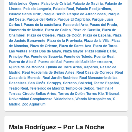
Ministerios
,
Ópera
,
Palacio de Cristal
,
Palacio de Gaviria
,
Palacio de
Linares
,
Palacio Longoria
,
Palacio Real
,
Palacio Real jardines
,
Palacio Santa Cruz
,
Parque Berlín
,
Parque de Atracciones
,
Parque
del Oeste
,
Parque del Retiro
,
Parque El Capricho
,
Parque Juan
Carlos I
,
Paseo de la castellana
,
Paseo del Arte
,
Paseo del Prado
,
Planetario de Madrid
,
Plaza de Callao
,
Plaza de Castilla
,
Plaza de
Chamberí
,
Plaza de Cibeles
,
Plaza de Colón
,
Plaza de España
,
Plaza
de Jacinto Benavente
,
Plaza de la Provincia
,
Plaza de la Villa
,
Plaza
de Moncloa
,
Plaza de Oriente
,
Plaza de Santa Ana
,
Plaza de Toros
Las Ventas
,
Plaza Dos de Mayo
,
Plaza Mayor
,
Plaza Rubén Darío
,
Príncipe Pío
,
Puente de Segovia
,
Puente de Toledo
,
Puente Real
,
Puerta de Alcalá
,
Puerta del Sol
,
Puerta del Sol kilómetro cero
,
Quinta de los Molinos
,
Quinta de Torre Arias
,
Raperos
,
Rastro de
Madrid
,
Real Academia de Bellas Artes
,
Real Casa de Correos
,
Real
Casa de la Moneda
,
Real Jardín Botánico
,
Real Monasterio de las
Descalzas
,
San Ginés
,
Scrappy
,
Serrano
,
Sol reloj
,
Teatro Español
,
Teatro Real
,
Teleférico de Madrid
,
Templo de Debod
,
Terminal 4
,
Terraza Círculo Bellas Artes
,
Torres de Colón
,
Torres Kio
,
Tribunal
,
Universidad Complutense
,
Valdebebas
,
Wanda Metropolitano
,
X
Madrid
,
Zoo Aquarium
Mala Rodríguez – Por La Noche