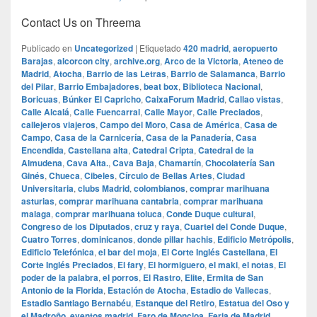
Contact Us on Threema
Publicado en
Uncategorized
|
Etiquetado
420 madrid
,
aeropuerto
Barajas
,
alcorcon city
,
archive.org
,
Arco de la Victoria
,
Ateneo de
Madrid
,
Atocha
,
Barrio de las Letras
,
Barrio de Salamanca
,
Barrio
del Pilar
,
Barrio Embajadores
,
beat box
,
Biblioteca Nacional
,
Boricuas
,
Búnker El Capricho
,
CaixaForum Madrid
,
Callao vistas
,
Calle Alcalá
,
Calle Fuencarral
,
Calle Mayor
,
Calle Preciados
,
callejeros viajeros
,
Campo del Moro
,
Casa de América
,
Casa de
Campo
,
Casa de la Carnicería
,
Casa de la Panadería
,
Casa
Encendida
,
Castellana alta
,
Catedral Cripta
,
Catedral de la
Almudena
,
Cava Alta.
,
Cava Baja
,
Chamartín
,
Chocolatería San
Ginés
,
Chueca
,
Cibeles
,
Círculo de Bellas Artes
,
Ciudad
Universitaria
,
clubs Madrid
,
colombianos
,
comprar marihuana
asturias
,
comprar marihuana cantabria
,
comprar marihuana
malaga
,
comprar marihuana toluca
,
Conde Duque cultural
,
Congreso de los Diputados
,
cruz y raya
,
Cuartel del Conde Duque
,
Cuatro Torres
,
dominicanos
,
donde pillar hachis
,
Edificio Metrópolis
,
Edificio Telefónica
,
el bar del moja
,
El Corte Inglés Castellana
,
El
Corte Inglés Preciados
,
El fary
,
El hormiguero
,
el maki
,
el notas
,
El
poder de la palabra
,
el porros
,
El Rastro
,
Elite
,
Ermita de San
Antonio de la Florida
,
Estación de Atocha
,
Estadio de Vallecas
,
Estadio Santiago Bernabéu
,
Estanque del Retiro
,
Estatua del Oso y
el Madroño
,
eventos madrid
,
Faro de Moncloa
,
Feria de Madrid
,