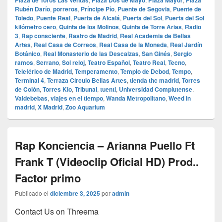
Plaza de Toros Las Ventas
Plaza Dos de Mayo
Plaza Mayor
Plaza
Rubén Darío
,
porreros
,
Príncipe Pío
,
Puente de Segovia
,
Puente de
Toledo
,
Puente Real
,
Puerta de Alcalá
,
Puerta del Sol
,
Puerta del Sol
kilómetro cero
,
Quinta de los Molinos
,
Quinta de Torre Arias
,
Radio
3
,
Rap consciente
,
Rastro de Madrid
,
Real Academia de Bellas
Artes
,
Real Casa de Correos
,
Real Casa de la Moneda
,
Real Jardín
Botánico
,
Real Monasterio de las Descalzas
,
San Ginés
,
Sergio
ramos
,
Serrano
,
Sol reloj
,
Teatro Español
,
Teatro Real
,
Tecno
,
Teleférico de Madrid
,
Temperamento
,
Templo de Debod
,
Tempo
,
Terminal 4
,
Terraza Círculo Bellas Artes
,
tienda thc madrid
,
Torres
de Colón
,
Torres Kio
,
Tribunal
,
tuenti
,
Universidad Complutense
,
Valdebebas
,
viajes en el tiempo
,
Wanda Metropolitano
,
Weed in
madrid
,
X Madrid
,
Zoo Aquarium
Rap Konciencia – Arianna Puello Ft
Frank T (Videoclip Oficial HD) Prod..
Factor primo
Publicado el
diciembre 3, 2025
por
admin
Contact Us on Threema