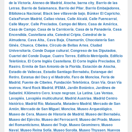
de la Victoria
,
Ateneo de Madrid
,
Atocha
,
barna city
,
Barrio de las
Letras
,
Barrio de Salamanca
,
Barrio del Pilar
,
Barrio Embajadores
,
Biblioteca Nacional
,
Black bee villaverde bajo
,
Búnker El Capricho
,
CaixaForum Madrid
,
Callao vistas
,
Calle Alcalá
,
Calle Fuencarral
,
Calle Mayor
,
Calle Preciados
,
Campo del Moro
,
Casa de América
,
Casa de Campo
,
Casa de la Carnicería
,
Casa de la Panadería
,
Casa
Encendida
,
Castellana alta
,
Catedral Cripta
,
Catedral de la
Almudena
,
Cava Alta.
,
Cava Baja
,
Chamartín
,
Chocolatería San
Ginés
,
Chueca
,
Cibeles
,
Círculo de Bellas Artes
,
Ciudad
Universitaria
,
Conde Duque cultural
,
Congreso de los Diputados
,
Cuartel del Conde Duque
,
Cuatro Torres
,
Edificio Metrópolis
,
Edificio
Telefónica
,
El Corte Inglés Castellana
,
El Corte Inglés Preciados
,
El
Rastro
,
Ermita de San Antonio de la Florida
,
Estación de Atocha
,
Estadio de Vallecas
,
Estadio Santiago Bernabéu
,
Estanque del
Retiro
,
Estatua del Oso y el Madroño
,
Faro de Moncloa
,
Feria de
Madrid
,
Fuente de Cibeles
,
Fundación Telefónica
,
Gran Vía
,
Gran Vía
teatros
,
Hard Rock Madrid
,
IFEMA
,
Jardín Botánico
,
Jardines de
Sabatini
,
Kilómetro Cero
,
kraze negroze
,
La Latina
,
Las Ventas
,
Lavapiés
,
Lavapiés multicultural
,
Madrid Austrias
,
Madrid Centro
histórico
,
Madrid Río
,
Malasaña
,
Matadero Madrid
,
Mercado de San
Antón
,
Mercado de San Miguel
,
Moncloa
,
Museo Arqueológico
,
Museo de Cera
,
Museo de Historia de Madrid
,
Museo del Bernabéu
,
Museo del Ejército
,
Museo del Ferrocarril
,
Museo del Prado
,
Museo
del Romanticismo
,
Museo del Traje
,
Museo Geominero
,
Museo
Naval
,
Museo Reina Sofía
,
Museo Sorolla
,
Museo Thyssen
,
Nuevos