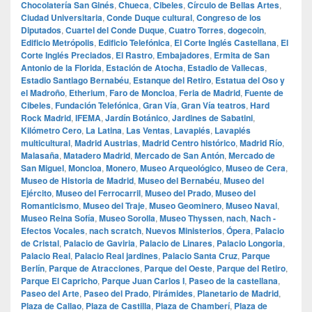
Chocolatería San Ginés
,
Chueca
,
Cibeles
,
Círculo de Bellas Artes
,
Ciudad Universitaria
,
Conde Duque cultural
,
Congreso de los
Diputados
,
Cuartel del Conde Duque
,
Cuatro Torres
,
dogecoin
,
Edificio Metrópolis
,
Edificio Telefónica
,
El Corte Inglés Castellana
,
El
Corte Inglés Preciados
,
El Rastro
,
Embajadores
,
Ermita de San
Antonio de la Florida
,
Estación de Atocha
,
Estadio de Vallecas
,
Estadio Santiago Bernabéu
,
Estanque del Retiro
,
Estatua del Oso y
el Madroño
,
Etherium
,
Faro de Moncloa
,
Feria de Madrid
,
Fuente de
Cibeles
,
Fundación Telefónica
,
Gran Vía
,
Gran Vía teatros
,
Hard
Rock Madrid
,
IFEMA
,
Jardín Botánico
,
Jardines de Sabatini
,
Kilómetro Cero
,
La Latina
,
Las Ventas
,
Lavapiés
,
Lavapiés
multicultural
,
Madrid Austrias
,
Madrid Centro histórico
,
Madrid Río
,
Malasaña
,
Matadero Madrid
,
Mercado de San Antón
,
Mercado de
San Miguel
,
Moncloa
,
Monero
,
Museo Arqueológico
,
Museo de Cera
,
Museo de Historia de Madrid
,
Museo del Bernabéu
,
Museo del
Ejército
,
Museo del Ferrocarril
,
Museo del Prado
,
Museo del
Romanticismo
,
Museo del Traje
,
Museo Geominero
,
Museo Naval
,
Museo Reina Sofía
,
Museo Sorolla
,
Museo Thyssen
,
nach
,
Nach -
Efectos Vocales
,
nach scratch
,
Nuevos Ministerios
,
Ópera
,
Palacio
de Cristal
,
Palacio de Gaviria
,
Palacio de Linares
,
Palacio Longoria
,
Palacio Real
,
Palacio Real jardines
,
Palacio Santa Cruz
,
Parque
Berlín
,
Parque de Atracciones
,
Parque del Oeste
,
Parque del Retiro
,
Parque El Capricho
,
Parque Juan Carlos I
,
Paseo de la castellana
,
Paseo del Arte
,
Paseo del Prado
,
Pirámides
,
Planetario de Madrid
,
Plaza de Callao
,
Plaza de Castilla
,
Plaza de Chamberí
,
Plaza de