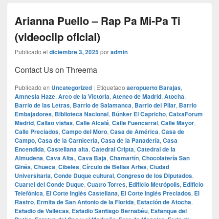
Arianna Puello – Rap Pa Mi-Pa Ti
(videoclip oficial)
Publicado el
diciembre 3, 2025
por
admin
Contact Us on Threema
Publicado en
Uncategorized
|
Etiquetado
aeropuerto Barajas
,
Amnesia Haze
,
Arco de la Victoria
,
Ateneo de Madrid
,
Atocha
,
Barrio de las Letras
,
Barrio de Salamanca
,
Barrio del Pilar
,
Barrio
Embajadores
,
Biblioteca Nacional
,
Búnker El Capricho
,
CaixaForum
Madrid
,
Callao vistas
,
Calle Alcalá
,
Calle Fuencarral
,
Calle Mayor
,
Calle Preciados
,
Campo del Moro
,
Casa de América
,
Casa de
Campo
,
Casa de la Carnicería
,
Casa de la Panadería
,
Casa
Encendida
,
Castellana alta
,
Catedral Cripta
,
Catedral de la
Almudena
,
Cava Alta.
,
Cava Baja
,
Chamartín
,
Chocolatería San
Ginés
,
Chueca
,
Cibeles
,
Círculo de Bellas Artes
,
Ciudad
Universitaria
,
Conde Duque cultural
,
Congreso de los Diputados
,
Cuartel del Conde Duque
,
Cuatro Torres
,
Edificio Metrópolis
,
Edificio
Telefónica
,
El Corte Inglés Castellana
,
El Corte Inglés Preciados
,
El
Rastro
,
Ermita de San Antonio de la Florida
,
Estación de Atocha
,
Estadio de Vallecas
,
Estadio Santiago Bernabéu
,
Estanque del