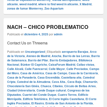
alicante
,
weed madrid
,
where to find weed in alicante
,
X Madrid
,
zonas de fumar Monterrey
,
Zoo Aquarium
NACH – CHICO PROBLEMATICO
Publicado el
diciembre 4, 2025
por
admin
Contact Us on Threema
Publicado en
Uncategorized
|
Etiquetado
aeropuerto Barajas
,
Arco
de la Victoria
,
Ateneo de Madrid
,
Atocha
,
Barrio de las Letras
,
Barrio
de Salamanca
,
Barrio del Pilar
,
Barrio Embajadores
,
Biblioteca
Nacional
,
Búnker El Capricho
,
CaixaForum Madrid
,
Callao vistas
,
Calle Alcalá
,
Calle Fuencarral
,
Calle Mayor
,
Calle Preciados
,
Campo
del Moro
,
Casa de América
,
Casa de Campo
,
Casa de la Carnicería
,
Casa de la Panadería
,
Casa Encendida
,
Castellana alta
,
Catedral
Cripta
,
Catedral de la Almudena
,
Cava Alta.
,
Cava Baja
,
Chamartín
,
Chocolatería San Ginés
,
Chueca
,
Cibeles
,
Círculo de Bellas Artes
,
Ciudad Universitaria
,
Conde Duque cultural
,
Congreso de los
Diputados
,
Cuartel del Conde Duque
,
Cuatro Torres
,
Edificio
Metrópolis
,
Edificio Telefónica
,
El Corte Inglés Castellana
,
El Corte
Inglés Preciados
,
El Rastro
,
Ermita de San Antonio de la Florida
,