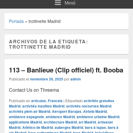
Menú
Portada
»
trottinette Madrid
ARCHIVOS DE LA ETIQUETA:
TROTTINETTE MADRID
113 – Banlieue (Clip officiel) ft. Booba
Publicado el
noviembre 26, 2025
por
admin
Contact Us on Threema
Publicado en
articulos
,
Francais
|
Etiquetado
activités gratuites
Madrid
,
activités insolites Madrid
,
activités nocturnes Madrid
,
activités plein air Madrid
,
Aéroport Barajas
,
Airbnb Madrid
,
ambiance espagnole
,
ambiance Madrid
,
ambiance urbaine Madrid
,
applications Madrid
,
architecture Madrid
,
art Madrid
,
artisanat
Madrid
,
Atlético de Madrid
,
auberges Madrid
,
bars à tapas
,
bars à
vin Madrid
,
bars authentiques Madrid
,
bars Madrid
,
belvédères