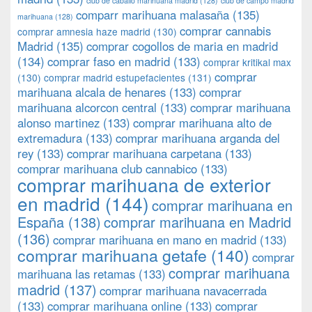
club de caballo marihuana madrid
(128)
club de campo madrid
comparr marihuana malasaña
(135)
marihuana
(128)
comprar cannabis
comprar amnesia haze madrid
(130)
Madrid
(135)
comprar cogollos de maria en madrid
(134)
comprar faso en madrid
(133)
comprar kritikal max
comprar
(130)
comprar madrid estupefacientes
(131)
marihuana alcala de henares
(133)
comprar
marihuana alcorcon central
(133)
comprar marihuana
alonso martinez
(133)
comprar marihuana alto de
extremadura
(133)
comprar marihuana arganda del
rey
(133)
comprar marihuana carpetana
(133)
comprar marihuana club cannabico
(133)
comprar marihuana de exterior
en madrid
(144)
comprar marihuana en
España
(138)
comprar marihuana en Madrid
(136)
comprar marihuana en mano en madrid
(133)
comprar marihuana getafe
(140)
comprar
comprar marihuana
marihuana las retamas
(133)
madrid
(137)
comprar marihuana navacerrada
(133)
comprar marihuana online
(133)
comprar