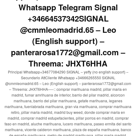
Whatsapp Telegram Signal
+34664537342SIGNAL
@cmmleomadrid.65 – Leo
(English support) –
panterarosa1772@gmail.com –
Threema: JHXT6HHA
Principal Whatsapp+34677084290 SIGNAL – yeffy (no english support) –
Secundario AttCliente Whatsapp +34666265550 SIGNAL
@cmmleomadrid.65 – Leo (English support) – panterarosa1772@gmail.com
– Threema: JHXT6HHA—–:: comprar marihuana madrid, pillar maria en
madrid, fumar amrihuana de interior, barrio del pilar madrid, alcorcon
marihuana, barrio del pilar marihuana, getafe marihuana, leganes
marihuana, fuenlabrada marihuana, gran via marihuana, comprar marihuana
retiro, pillar maria madrid, madrid buy weed, donde comprar maria en
madrid, comprar madrid estupefacientes, pillar porros en madrid, comprar
faso en madrid, aluche marihuana, lucero marihuana, paseo ermita del santo
marihuana, vicente calderon marihuana, plaza de españa marihuana, banco
de españa marihuana, metro de madrid marihuana, pillar maria madrid,