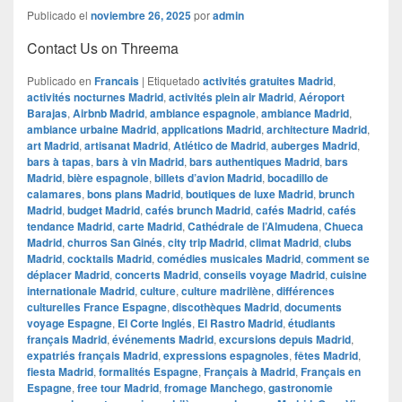
Publicado el
noviembre 26, 2025
por
admin
Contact Us on Threema
Publicado en
Francais
|
Etiquetado
activités gratuites Madrid
,
activités nocturnes Madrid
,
activités plein air Madrid
,
Aéroport
Barajas
,
Airbnb Madrid
,
ambiance espagnole
,
ambiance Madrid
,
ambiance urbaine Madrid
,
applications Madrid
,
architecture Madrid
,
art Madrid
,
artisanat Madrid
,
Atlético de Madrid
,
auberges Madrid
,
bars à tapas
,
bars à vin Madrid
,
bars authentiques Madrid
,
bars
Madrid
,
bière espagnole
,
billets d’avion Madrid
,
bocadillo de
calamares
,
bons plans Madrid
,
boutiques de luxe Madrid
,
brunch
Madrid
,
budget Madrid
,
cafés brunch Madrid
,
cafés Madrid
,
cafés
tendance Madrid
,
carte Madrid
,
Cathédrale de l’Almudena
,
Chueca
Madrid
,
churros San Ginés
,
city trip Madrid
,
climat Madrid
,
clubs
Madrid
,
cocktails Madrid
,
comédies musicales Madrid
,
comment se
déplacer Madrid
,
concerts Madrid
,
conseils voyage Madrid
,
cuisine
internationale Madrid
,
culture
,
culture madrilène
,
différences
culturelles France Espagne
,
discothèques Madrid
,
documents
voyage Espagne
,
El Corte Inglés
,
El Rastro Madrid
,
étudiants
français Madrid
,
événements Madrid
,
excursions depuis Madrid
,
expatriés français Madrid
,
expressions espagnoles
,
fêtes Madrid
,
fiesta Madrid
,
formalités Espagne
,
Français à Madrid
,
Français en
Espagne
,
free tour Madrid
,
fromage Manchego
,
gastronomie