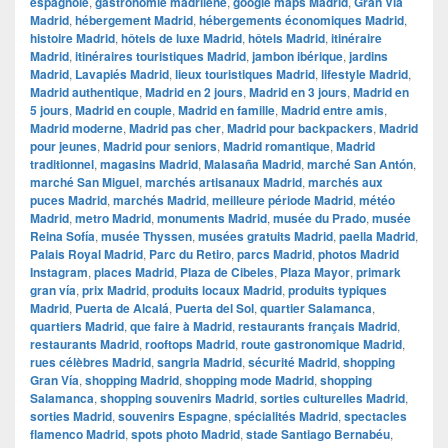
espagnole
,
gastronomie madrilène
,
google maps Madrid
,
​​Gran Via
Madrid
,
hébergement Madrid
,
hébergements économiques Madrid
,
histoire Madrid
,
hôtels de luxe Madrid
,
hôtels Madrid
,
itinéraire
Madrid
,
itinéraires touristiques Madrid
,
jambon ibérique
,
jardins
Madrid
,
Lavapiés Madrid
,
lieux touristiques Madrid
,
lifestyle Madrid
,
Madrid authentique
,
Madrid en 2 jours
,
Madrid en 3 jours
,
Madrid en
5 jours
,
Madrid en couple
,
Madrid en famille
,
Madrid entre amis
,
Madrid moderne
,
Madrid pas cher
,
Madrid pour backpackers
,
Madrid
pour jeunes
,
Madrid pour seniors
,
Madrid romantique
,
Madrid
traditionnel
,
magasins Madrid
,
Malasaña Madrid
,
marché San Antón
,
marché San Miguel
,
marchés artisanaux Madrid
,
marchés aux
puces Madrid
,
marchés Madrid
,
meilleure période Madrid
,
météo
Madrid
,
metro Madrid
,
monuments Madrid
,
musée du Prado
,
musée
Reina Sofía
,
musée Thyssen
,
musées gratuits Madrid
,
paella Madrid
,
Palais Royal Madrid
,
Parc du Retiro
,
parcs Madrid
,
photos Madrid
Instagram
,
places Madrid
,
Plaza de Cibeles
,
Plaza Mayor
,
primark
gran vía
,
prix Madrid
,
produits locaux Madrid
,
produits typiques
Madrid
,
Puerta de Alcalá
,
Puerta del Sol
,
quartier Salamanca
,
quartiers Madrid
,
que faire à Madrid
,
restaurants français Madrid
,
restaurants Madrid
,
rooftops Madrid
,
route gastronomique Madrid
,
rues célèbres Madrid
,
sangria Madrid
,
sécurité Madrid
,
shopping
Gran Vía
,
shopping Madrid
,
shopping mode Madrid
,
shopping
Salamanca
,
shopping souvenirs Madrid
,
sorties culturelles Madrid
,
sorties Madrid
,
souvenirs Espagne
,
spécialités Madrid
,
spectacles
flamenco Madrid
,
spots photo Madrid
,
stade Santiago Bernabéu
,