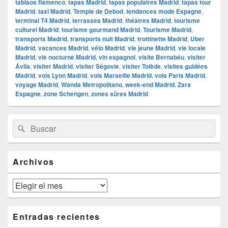
tablaos flamenco
,
tapas Madrid
,
tapas populaires Madrid
,
tapas tour
Madrid
,
taxi Madrid
,
Temple de Debod
,
tendances mode Espagne
,
terminal T4 Madrid
,
terrasses Madrid
,
théâtres Madrid
,
tourisme
culturel Madrid
,
tourisme gourmand Madrid
,
Tourisme Madrid
,
transports Madrid
,
transports nuit Madrid
,
trottinette Madrid
,
Uber
Madrid
,
vacances Madrid
,
vélo Madrid
,
vie jeune Madrid
,
vie locale
Madrid
,
vie nocturne Madrid
,
vin espagnol
,
visite Bernabéu
,
visiter
Ávila
,
visiter Madrid
,
visiter Ségovie
,
visiter Tolède
,
visites guidées
Madrid
,
vols Lyon Madrid
,
vols Marseille Madrid
,
vols Paris Madrid
,
voyage Madrid
,
Wanda Metropolitano
,
week-end Madrid
,
Zara
Espagne
,
zone Schengen
,
zones sûres Madrid
El
Buscar
Buscar
área
por:
de
widget
barra
Archivos
lateral
primaria
Archivos
Entradas recientes