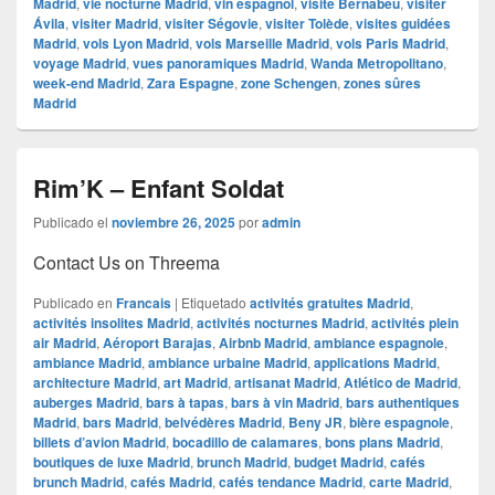
Madrid
,
vie nocturne Madrid
,
vin espagnol
,
visite Bernabéu
,
visiter
Ávila
,
visiter Madrid
,
visiter Ségovie
,
visiter Tolède
,
visites guidées
Madrid
,
vols Lyon Madrid
,
vols Marseille Madrid
,
vols Paris Madrid
,
voyage Madrid
,
vues panoramiques Madrid
,
Wanda Metropolitano
,
week-end Madrid
,
Zara Espagne
,
zone Schengen
,
zones sûres
Madrid
Rim’K – Enfant Soldat
Publicado el
noviembre 26, 2025
por
admin
Contact Us on Threema
Publicado en
Francais
|
Etiquetado
activités gratuites Madrid
,
activités insolites Madrid
,
activités nocturnes Madrid
,
activités plein
air Madrid
,
Aéroport Barajas
,
Airbnb Madrid
,
ambiance espagnole
,
ambiance Madrid
,
ambiance urbaine Madrid
,
applications Madrid
,
architecture Madrid
,
art Madrid
,
artisanat Madrid
,
Atlético de Madrid
,
auberges Madrid
,
bars à tapas
,
bars à vin Madrid
,
bars authentiques
Madrid
,
bars Madrid
,
belvédères Madrid
,
Beny JR
,
bière espagnole
,
billets d’avion Madrid
,
bocadillo de calamares
,
bons plans Madrid
,
boutiques de luxe Madrid
,
brunch Madrid
,
budget Madrid
,
cafés
brunch Madrid
,
cafés Madrid
,
cafés tendance Madrid
,
carte Madrid
,