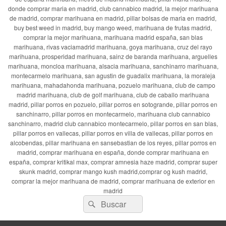
donde comprar maria en madrid, club cannabico madrid, la mejor marihuana
de madrid, comprar marihuana en madrid, pillar bolsas de maria en madrid,
buy best weed in madrid, buy mango weed, marihuana de frutas madrid,
comprar la mejor marihuana, marihuana madrid españa, san blas
marihuana, rivas vaciamadrid marihuana, goya marihuana, cruz del rayo
marihuana, prosperidad marihuana, sainz de baranda marihuana, arguelles
marihuana, moncloa marihuana, alsacia marihuana, sanchinarro marihuana,
montecarmelo marihuana, san agustin de guadalix marihuana, la moraleja
marihuana, mahadahonda marihuana, pozuelo marihuana, club de campo
madrid marihuana, club de golf marihuana, club de caballo marihuana
madrid, pillar porros en pozuelo, pillar porros en sotogrande, pillar porros en
sanchinarro, pillar porros en montecarmelo, marihuana club cannabico
sanchinarro, madrid club cannabico montecarmelo, pillar porros en san blas,
pillar porros en vallecas, pillar porros en villa de vallecas, pillar porros en
alcobendas, pillar marihuana en sansebastian de los reyes, pillar porros en
madrid, comprar marihuana en españa, donde comprar marihuana en
españa, comprar kritikal max, comprar amnesia haze madrid, comprar super
skunk madrid, comprar mango kush madrid,comprar og kush madrid,
comprar la mejor marihuana de madrid, comprar marihuana de exterior en
madrid
Buscar
Buscar
por: