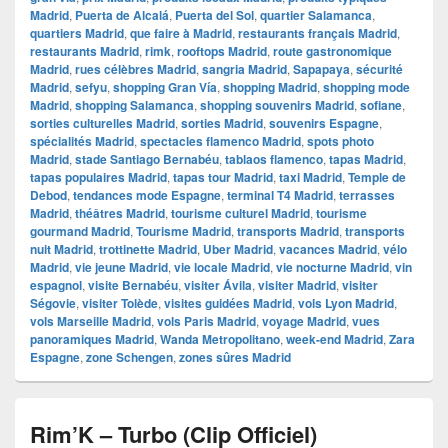
Madrid
,
Puerta de Alcalá
,
Puerta del Sol
,
quartier Salamanca
,
quartiers Madrid
,
que faire à Madrid
,
restaurants français Madrid
,
restaurants Madrid
,
rimk
,
rooftops Madrid
,
route gastronomique
Madrid
,
rues célèbres Madrid
,
sangria Madrid
,
Sapapaya
,
sécurité
Madrid
,
sefyu
,
shopping Gran Vía
,
shopping Madrid
,
shopping mode
Madrid
,
shopping Salamanca
,
shopping souvenirs Madrid
,
sofiane
,
sorties culturelles Madrid
,
sorties Madrid
,
souvenirs Espagne
,
spécialités Madrid
,
spectacles flamenco Madrid
,
spots photo
Madrid
,
stade Santiago Bernabéu
,
tablaos flamenco
,
tapas Madrid
,
tapas populaires Madrid
,
tapas tour Madrid
,
taxi Madrid
,
Temple de
Debod
,
tendances mode Espagne
,
terminal T4 Madrid
,
terrasses
Madrid
,
théâtres Madrid
,
tourisme culturel Madrid
,
tourisme
gourmand Madrid
,
Tourisme Madrid
,
transports Madrid
,
transports
nuit Madrid
,
trottinette Madrid
,
Uber Madrid
,
vacances Madrid
,
vélo
Madrid
,
vie jeune Madrid
,
vie locale Madrid
,
vie nocturne Madrid
,
vin
espagnol
,
visite Bernabéu
,
visiter Ávila
,
visiter Madrid
,
visiter
Ségovie
,
visiter Tolède
,
visites guidées Madrid
,
vols Lyon Madrid
,
vols Marseille Madrid
,
vols Paris Madrid
,
voyage Madrid
,
vues
panoramiques Madrid
,
Wanda Metropolitano
,
week-end Madrid
,
Zara
Espagne
,
zone Schengen
,
zones sûres Madrid
Rim’K – Turbo (Clip Officiel)