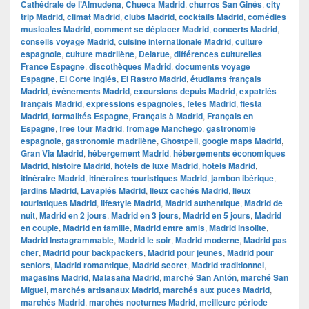
Cathédrale de l’Almudena
,
Chueca Madrid
,
churros San Ginés
,
city
trip Madrid
,
climat Madrid
,
clubs Madrid
,
cocktails Madrid
,
comédies
musicales Madrid
,
comment se déplacer Madrid
,
concerts Madrid
,
conseils voyage Madrid
,
cuisine internationale Madrid
,
culture
espagnole
,
culture madrilène
,
Delarue
,
différences culturelles
France Espagne
,
discothèques Madrid
,
documents voyage
Espagne
,
El Corte Inglés
,
El Rastro Madrid
,
étudiants français
Madrid
,
événements Madrid
,
excursions depuis Madrid
,
expatriés
français Madrid
,
expressions espagnoles
,
fêtes Madrid
,
fiesta
Madrid
,
formalités Espagne
,
Français à Madrid
,
Français en
Espagne
,
free tour Madrid
,
fromage Manchego
,
gastronomie
espagnole
,
gastronomie madrilène
,
Ghostpell
,
google maps Madrid
,
Gran Via Madrid
,
hébergement Madrid
,
hébergements économiques
Madrid
,
histoire Madrid
,
hôtels de luxe Madrid
,
hôtels Madrid
,
itinéraire Madrid
,
itinéraires touristiques Madrid
,
jambon ibérique
,
jardins Madrid
,
Lavapiés Madrid
,
lieux cachés Madrid
,
lieux
touristiques Madrid
,
lifestyle Madrid
,
Madrid authentique
,
Madrid de
nuit
,
Madrid en 2 jours
,
Madrid en 3 jours
,
Madrid en 5 jours
,
Madrid
en couple
,
Madrid en famille
,
Madrid entre amis
,
Madrid insolite
,
Madrid Instagrammable
,
Madrid le soir
,
Madrid moderne
,
Madrid pas
cher
,
Madrid pour backpackers
,
Madrid pour jeunes
,
Madrid pour
seniors
,
Madrid romantique
,
Madrid secret
,
Madrid traditionnel
,
magasins Madrid
,
Malasaña Madrid
,
marché San Antón
,
marché San
Miguel
,
marchés artisanaux Madrid
,
marchés aux puces Madrid
,
marchés Madrid
,
marchés nocturnes Madrid
,
meilleure période