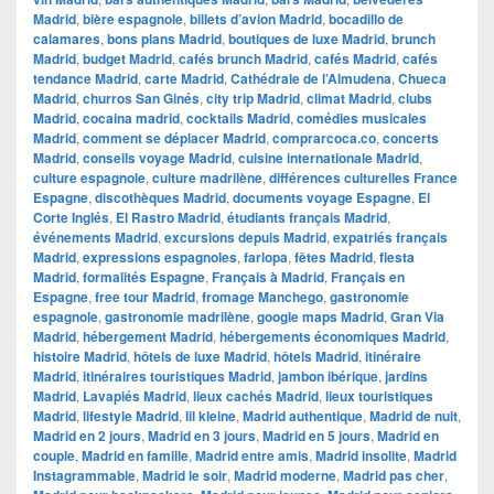
Madrid
,
bière espagnole
,
billets d’avion Madrid
,
bocadillo de
calamares
,
bons plans Madrid
,
boutiques de luxe Madrid
,
brunch
Madrid
,
budget Madrid
,
cafés brunch Madrid
,
cafés Madrid
,
cafés
tendance Madrid
,
carte Madrid
,
Cathédrale de l’Almudena
,
Chueca
Madrid
,
churros San Ginés
,
city trip Madrid
,
climat Madrid
,
clubs
Madrid
,
cocaina madrid
,
cocktails Madrid
,
comédies musicales
Madrid
,
comment se déplacer Madrid
,
comprarcoca.co
,
concerts
Madrid
,
conseils voyage Madrid
,
cuisine internationale Madrid
,
culture espagnole
,
culture madrilène
,
différences culturelles France
Espagne
,
discothèques Madrid
,
documents voyage Espagne
,
El
Corte Inglés
,
El Rastro Madrid
,
étudiants français Madrid
,
événements Madrid
,
excursions depuis Madrid
,
expatriés français
Madrid
,
expressions espagnoles
,
farlopa
,
fêtes Madrid
,
fiesta
Madrid
,
formalités Espagne
,
Français à Madrid
,
Français en
Espagne
,
free tour Madrid
,
fromage Manchego
,
gastronomie
espagnole
,
gastronomie madrilène
,
google maps Madrid
,
​​Gran Via
Madrid
,
hébergement Madrid
,
hébergements économiques Madrid
,
histoire Madrid
,
hôtels de luxe Madrid
,
hôtels Madrid
,
itinéraire
Madrid
,
itinéraires touristiques Madrid
,
jambon ibérique
,
jardins
Madrid
,
Lavapiés Madrid
,
lieux cachés Madrid
,
lieux touristiques
Madrid
,
lifestyle Madrid
,
lil kleine
,
Madrid authentique
,
Madrid de nuit
,
Madrid en 2 jours
,
Madrid en 3 jours
,
Madrid en 5 jours
,
Madrid en
couple
,
Madrid en famille
,
Madrid entre amis
,
Madrid insolite
,
Madrid
Instagrammable
,
Madrid le soir
,
Madrid moderne
,
Madrid pas cher
,