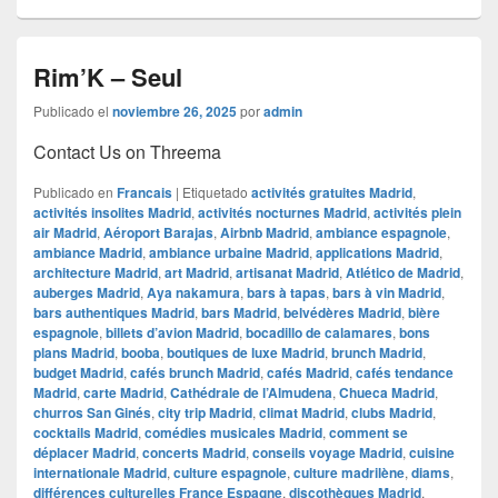
Rim’K – Seul
Publicado el
noviembre 26, 2025
por
admin
Contact Us on Threema
Publicado en
Francais
|
Etiquetado
activités gratuites Madrid
,
activités insolites Madrid
,
activités nocturnes Madrid
,
activités plein
air Madrid
,
Aéroport Barajas
,
Airbnb Madrid
,
ambiance espagnole
,
ambiance Madrid
,
ambiance urbaine Madrid
,
applications Madrid
,
architecture Madrid
,
art Madrid
,
artisanat Madrid
,
Atlético de Madrid
,
auberges Madrid
,
Aya nakamura
,
bars à tapas
,
bars à vin Madrid
,
bars authentiques Madrid
,
bars Madrid
,
belvédères Madrid
,
bière
espagnole
,
billets d’avion Madrid
,
bocadillo de calamares
,
bons
plans Madrid
,
booba
,
boutiques de luxe Madrid
,
brunch Madrid
,
budget Madrid
,
cafés brunch Madrid
,
cafés Madrid
,
cafés tendance
Madrid
,
carte Madrid
,
Cathédrale de l’Almudena
,
Chueca Madrid
,
churros San Ginés
,
city trip Madrid
,
climat Madrid
,
clubs Madrid
,
cocktails Madrid
,
comédies musicales Madrid
,
comment se
déplacer Madrid
,
concerts Madrid
,
conseils voyage Madrid
,
cuisine
internationale Madrid
,
culture espagnole
,
culture madrilène
,
diams
,
différences culturelles France Espagne
,
discothèques Madrid
,