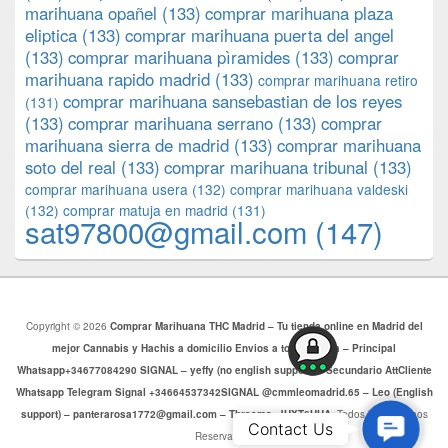
marihuana opañel
(133)
comprar marihuana plaza
eliptica
(133)
comprar marihuana puerta del angel
(133)
comprar marihuana pìramides
(133)
comprar
marihuana rapido madrid
(133)
comprar marihuana retiro
comprar marihuana sansebastian de los reyes
(131)
(133)
comprar marihuana serrano
(133)
comprar
marihuana sierra de madrid
(133)
comprar marihuana
soto del real
(133)
comprar marihuana tribunal
(133)
comprar marihuana usera
(132)
comprar marihuana valdeski
(132)
comprar matuja en madrid
(131)
sat97800@gmail.com
(147)
Copyright © 2026
Comprar Marihuana THC Madrid – Tu tienda online en Madrid del
mejor Cannabis y Hachis a domicilio Envios a toda Europa – Principal
Whatsapp+34677084290 SIGNAL – yeffy (no english support) – Secundario AttCliente
Whatsapp Telegram Signal +34664537342SIGNAL @cmmleomadrid.65 – Leo (English
support) – panterarosa1772@gmail.com – Threema: JHXT6HHA
. Todos los Derechos
Contac
Contact Us
Reservados.