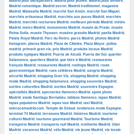
Madrid pour backpackers
,
Madrid pour jeunes
,
Madrid pour seniors
,
Madrid romantique
,
Madrid secret
,
Madrid traditionnel
,
magasins
Madrid
,
Malasaña Madrid
,
marché San Antón
,
marché San Miguel
,
marchés artisanaux Madrid
,
marchés aux puces Madrid
,
marchés
Madrid
,
marchés nocturnes Madrid
,
meilleure période Madrid
,
météo
Madrid
,
metro Madrid
,
monuments Madrid
,
musée du Prado
,
musée
Reina Sofía
,
musée Thyssen
,
musées gratuits Madrid
,
paella Madrid
,
Palais Royal Madrid
,
Parc du Retiro
,
parcs Madrid
,
photos Madrid
Instagram
,
places Madrid
,
Plaza de Cibeles
,
Plaza Mayor
,
pollos
madrid
,
primark gran vía
,
prix Madrid
,
produits locaux Madrid
,
produits typiques Madrid
,
Puerta de Alcalá
,
Puerta del Sol
,
quartier
Salamanca
,
quartiers Madrid
,
que faire à Madrid
,
restaurants
français Madrid
,
restaurants Madrid
,
rooftops Madrid
,
route
gastronomique Madrid
,
rues célèbres Madrid
,
sangria Madrid
,
sécurité Madrid
,
shopping Gran Vía
,
shopping Madrid
,
shopping
mode Madrid
,
shopping Salamanca
,
shopping souvenirs Madrid
,
sorties culturelles Madrid
,
sorties Madrid
,
souvenirs Espagne
,
spécialités Madrid
,
spectacles flamenco Madrid
,
spots photo
Madrid
,
stade Santiago Bernabéu
,
tablaos flamenco
,
tapas Madrid
,
tapas populaires Madrid
,
tapas tour Madrid
,
taxi Madrid
,
telecocamadrid.com
,
Temple de Debod
,
tendances mode Espagne
,
terminal T4 Madrid
,
terrasses Madrid
,
théâtres Madrid
,
tourisme
culturel Madrid
,
tourisme gourmand Madrid
,
Tourisme Madrid
,
transports Madrid
,
transports nuit Madrid
,
trottinette Madrid
,
Uber
Madrid
,
vacances Madrid
,
vélo Madrid
,
vie jeune Madrid
,
vie locale