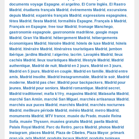
documents voyage Espagne
,
el argelino
,
El Corte Inglés
,
El Rastro
Madrid
,
étudiants français Madrid
,
événements Madrid
,
excursions
depuis Madrid
,
expatriés français Madrid
,
expressions espagnoles
,
fêtes Madrid
,
fiesta Madrid
,
formalités Espagne
,
Français à Madrid
,
Français en Espagne
,
free tour Madrid
,
fromage Manchego
,
gastronomie espagnole
,
gastronomie madrilène
,
google maps
Madrid
,
​​Gran Via Madrid
,
hébergement Madrid
,
hébergements
économiques Madrid
,
histoire Madrid
,
hôtels de luxe Madrid
,
hôtels
Madrid
,
itinéraire Madrid
,
itinéraires touristiques Madrid
,
jambon
ibérique
,
jardins Madrid
,
l algerino
,
lacrim
,
Lavapiés Madrid
,
lieux
cachés Madrid
,
lieux touristiques Madrid
,
lifestyle Madrid
,
Madrid
authentique
,
Madrid de nuit
,
Madrid en 2 jours
,
Madrid en 3 jours
,
Madrid en 5 jours
,
Madrid en couple
,
Madrid en famille
,
Madrid entre
amis
,
Madrid insolite
,
Madrid Instagrammable
,
Madrid le soir
,
Madrid
moderne
,
Madrid pas cher
,
Madrid pour backpackers
,
Madrid pour
jeunes
,
Madrid pour seniors
,
Madrid romantique
,
Madrid secret
,
Madrid traditionnel
,
mafia k1fry
,
magasins Madrid
,
Malasaña Madrid
,
marché San Antón
,
marché San Miguel
,
marchés artisanaux Madrid
,
marchés aux puces Madrid
,
marchés Madrid
,
marchés nocturnes
Madrid
,
meilleure période Madrid
,
météo Madrid
,
metro Madrid
,
monuments Madrid
,
MTV france
,
musée du Prado
,
musée Reina
Sofía
,
musée Thyssen
,
musées gratuits Madrid
,
paella Madrid
,
Palais Royal Madrid
,
Parc du Retiro
,
parcs Madrid
,
photos Madrid
Instagram
,
places Madrid
,
Plaza de Cibeles
,
Plaza Mayor
,
primark
gran vía
,
prix Madrid
,
produits locaux Madrid
,
produits typiques