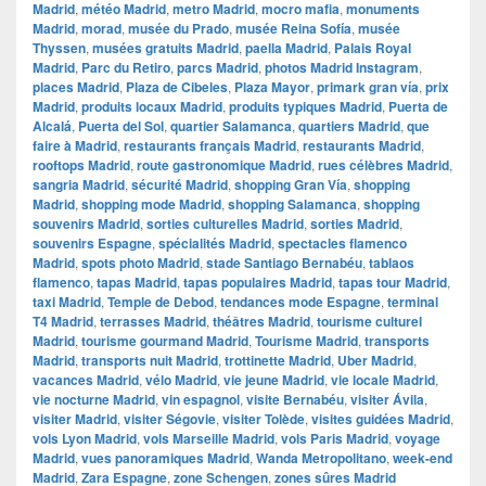
Madrid
,
météo Madrid
,
metro Madrid
,
mocro mafia
,
monuments
Madrid
,
morad
,
musée du Prado
,
musée Reina Sofía
,
musée
Thyssen
,
musées gratuits Madrid
,
paella Madrid
,
Palais Royal
Madrid
,
Parc du Retiro
,
parcs Madrid
,
photos Madrid Instagram
,
places Madrid
,
Plaza de Cibeles
,
Plaza Mayor
,
primark gran vía
,
prix
Madrid
,
produits locaux Madrid
,
produits typiques Madrid
,
Puerta de
Alcalá
,
Puerta del Sol
,
quartier Salamanca
,
quartiers Madrid
,
que
faire à Madrid
,
restaurants français Madrid
,
restaurants Madrid
,
rooftops Madrid
,
route gastronomique Madrid
,
rues célèbres Madrid
,
sangria Madrid
,
sécurité Madrid
,
shopping Gran Vía
,
shopping
Madrid
,
shopping mode Madrid
,
shopping Salamanca
,
shopping
souvenirs Madrid
,
sorties culturelles Madrid
,
sorties Madrid
,
souvenirs Espagne
,
spécialités Madrid
,
spectacles flamenco
Madrid
,
spots photo Madrid
,
stade Santiago Bernabéu
,
tablaos
flamenco
,
tapas Madrid
,
tapas populaires Madrid
,
tapas tour Madrid
,
taxi Madrid
,
Temple de Debod
,
tendances mode Espagne
,
terminal
T4 Madrid
,
terrasses Madrid
,
théâtres Madrid
,
tourisme culturel
Madrid
,
tourisme gourmand Madrid
,
Tourisme Madrid
,
transports
Madrid
,
transports nuit Madrid
,
trottinette Madrid
,
Uber Madrid
,
vacances Madrid
,
vélo Madrid
,
vie jeune Madrid
,
vie locale Madrid
,
vie nocturne Madrid
,
vin espagnol
,
visite Bernabéu
,
visiter Ávila
,
visiter Madrid
,
visiter Ségovie
,
visiter Tolède
,
visites guidées Madrid
,
vols Lyon Madrid
,
vols Marseille Madrid
,
vols Paris Madrid
,
voyage
Madrid
,
vues panoramiques Madrid
,
Wanda Metropolitano
,
week-end
Madrid
,
Zara Espagne
,
zone Schengen
,
zones sûres Madrid