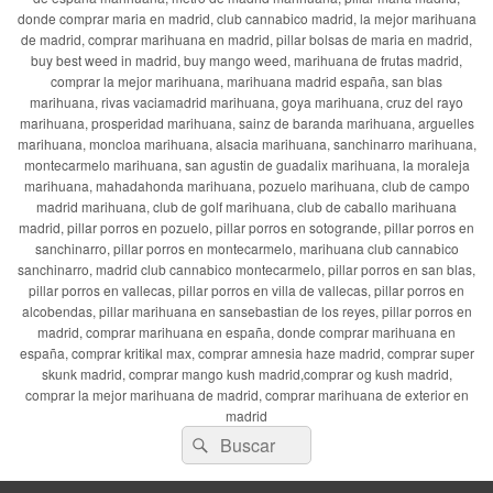
donde comprar maria en madrid, club cannabico madrid, la mejor marihuana
de madrid, comprar marihuana en madrid, pillar bolsas de maria en madrid,
buy best weed in madrid, buy mango weed, marihuana de frutas madrid,
comprar la mejor marihuana, marihuana madrid españa, san blas
marihuana, rivas vaciamadrid marihuana, goya marihuana, cruz del rayo
marihuana, prosperidad marihuana, sainz de baranda marihuana, arguelles
marihuana, moncloa marihuana, alsacia marihuana, sanchinarro marihuana,
montecarmelo marihuana, san agustin de guadalix marihuana, la moraleja
marihuana, mahadahonda marihuana, pozuelo marihuana, club de campo
madrid marihuana, club de golf marihuana, club de caballo marihuana
madrid, pillar porros en pozuelo, pillar porros en sotogrande, pillar porros en
sanchinarro, pillar porros en montecarmelo, marihuana club cannabico
sanchinarro, madrid club cannabico montecarmelo, pillar porros en san blas,
pillar porros en vallecas, pillar porros en villa de vallecas, pillar porros en
alcobendas, pillar marihuana en sansebastian de los reyes, pillar porros en
madrid, comprar marihuana en españa, donde comprar marihuana en
españa, comprar kritikal max, comprar amnesia haze madrid, comprar super
skunk madrid, comprar mango kush madrid,comprar og kush madrid,
comprar la mejor marihuana de madrid, comprar marihuana de exterior en
madrid
Buscar
Buscar
por: