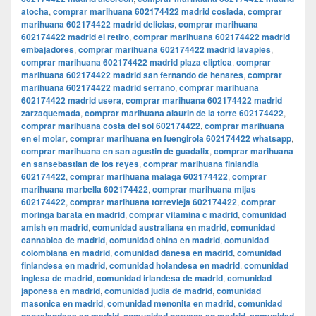
atocha
,
comprar marihuana 602174422 madrid coslada
,
comprar
marihuana 602174422 madrid delicias
,
comprar marihuana
602174422 madrid el retiro
,
comprar marihuana 602174422 madrid
embajadores
,
comprar marihuana 602174422 madrid lavapies
,
comprar marihuana 602174422 madrid plaza eliptica
,
comprar
marihuana 602174422 madrid san fernando de henares
,
comprar
marihuana 602174422 madrid serrano
,
comprar marihuana
602174422 madrid usera
,
comprar marihuana 602174422 madrid
zarzaquemada
,
comprar marihuana alaurin de la torre 602174422
,
comprar marihuana costa del sol 602174422
,
comprar marihuana
en el molar
,
comprar marihuana en fuengirola 602174422 whatsapp
,
comprar marihuana en san agustin de guadalix
,
comprar marihuana
en sansebastian de los reyes
,
comprar marihuana finlandia
602174422
,
comprar marihuana malaga 602174422
,
comprar
marihuana marbella 602174422
,
comprar marihuana mijas
602174422
,
comprar marihuana torrevieja 602174422
,
comprar
moringa barata en madrid
,
comprar vitamina c madrid
,
comunidad
amish en madrid
,
comunidad australiana en madrid
,
comunidad
cannabica de madrid
,
comunidad china en madrid
,
comunidad
colombiana en madrid
,
comunidad danesa en madrid
,
comunidad
finlandesa en madrid
,
comunidad holandesa en madrid
,
comunidad
inglesa de madrid
,
comunidad irlandesa de madrid
,
comunidad
japonesa en madrid
,
comunidad judia de madrid
,
comunidad
masonica en madrid
,
comunidad menonita en madrid
,
comunidad
,
,