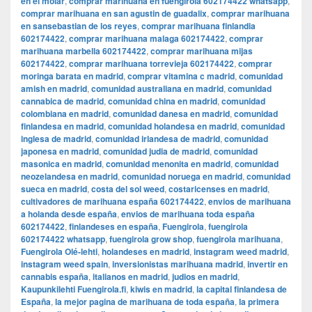
en el molar
,
comprar marihuana en fuengirola 602174422 whatsapp
,
comprar marihuana en san agustin de guadalix
,
comprar marihuana
en sansebastian de los reyes
,
comprar marihuana finlandia
602174422
,
comprar marihuana malaga 602174422
,
comprar
marihuana marbella 602174422
,
comprar marihuana mijas
602174422
,
comprar marihuana torrevieja 602174422
,
comprar
moringa barata en madrid
,
comprar vitamina c madrid
,
comunidad
amish en madrid
,
comunidad australiana en madrid
,
comunidad
cannabica de madrid
,
comunidad china en madrid
,
comunidad
colombiana en madrid
,
comunidad danesa en madrid
,
comunidad
finlandesa en madrid
,
comunidad holandesa en madrid
,
comunidad
inglesa de madrid
,
comunidad irlandesa de madrid
,
comunidad
japonesa en madrid
,
comunidad judia de madrid
,
comunidad
masonica en madrid
,
comunidad menonita en madrid
,
comunidad
neozelandesa en madrid
,
comunidad noruega en madrid
,
comunidad
sueca en madrid
,
costa del sol weed
,
costaricenses en madrid
,
cultivadores de marihuana españa 602174422
,
envios de marihuana
a holanda desde españa
,
envios de marihuana toda españa
602174422
,
finlandeses en españa
,
Fuengirola
,
fuengirola
602174422 whatsapp
,
fuengirola grow shop
,
fuengirola marihuana
,
Fuengirola Olé-lehti
,
holandeses en madrid
,
instagram weed madrid
,
instagram weed spain
,
inversionistas marihuana madrid
,
invertir en
cannabis españa
,
italianos en madrid
,
judios en madrid
,
Kaupunkilehti Fuengirola.fi
,
kiwis en madrid
,
la capital finlandesa de
España
,
la mejor pagina de marihuana de toda españa
,
la primera