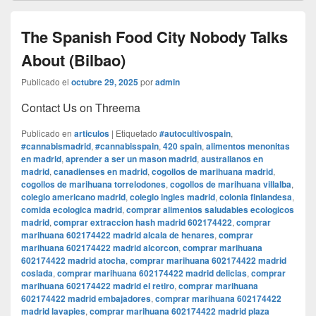
The Spanish Food City Nobody Talks
About (Bilbao)
Publicado el
octubre 29, 2025
por
admin
Contact Us on Threema
Publicado en
articulos
|
Etiquetado
#autocultivospain
,
#cannabismadrid
,
#cannabisspain
,
420 spain
,
alimentos menonitas
en madrid
,
aprender a ser un mason madrid
,
australianos en
madrid
,
canadienses en madrid
,
cogollos de marihuana madrid
,
cogollos de marihuana torrelodones
,
cogollos de marihuana villalba
,
colegio americano madrid
,
colegio ingles madrid
,
colonia finlandesa
,
comida ecologica madrid
,
comprar alimentos saludables ecologicos
madrid
,
comprar extraccion hash madrid 602174422
,
comprar
marihuana 602174422 madrid alcala de henares
,
comprar
marihuana 602174422 madrid alcorcon
,
comprar marihuana
602174422 madrid atocha
,
comprar marihuana 602174422 madrid
coslada
,
comprar marihuana 602174422 madrid delicias
,
comprar
marihuana 602174422 madrid el retiro
,
comprar marihuana
602174422 madrid embajadores
,
comprar marihuana 602174422
madrid lavapies
,
comprar marihuana 602174422 madrid plaza