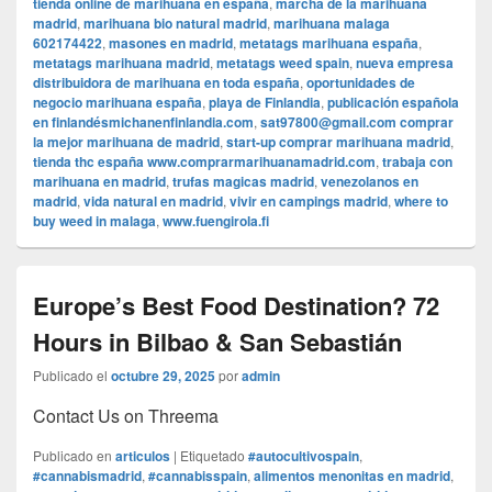
tienda online de marihuana en españa
,
marcha de la marihuana
madrid
,
marihuana bio natural madrid
,
marihuana malaga
602174422
,
masones en madrid
,
metatags marihuana españa
,
metatags marihuana madrid
,
metatags weed spain
,
nueva empresa
distribuidora de marihuana en toda españa
,
oportunidades de
negocio marihuana españa
,
playa de Finlandia
,
publicación española
en finlandésmichanenfinlandia.com
,
sat97800@gmail.com comprar
la mejor marihuana de madrid
,
start-up comprar marihuana madrid
,
tienda thc españa www.comprarmarihuanamadrid.com
,
trabaja con
marihuana en madrid
,
trufas magicas madrid
,
venezolanos en
madrid
,
vida natural en madrid
,
vivir en campings madrid
,
where to
buy weed in malaga
,
www.fuengirola.fi
Europe’s Best Food Destination? 72
Hours in Bilbao & San Sebastián
Publicado el
octubre 29, 2025
por
admin
Contact Us on Threema
Publicado en
articulos
|
Etiquetado
#autocultivospain
,
#cannabismadrid
,
#cannabisspain
,
alimentos menonitas en madrid
,