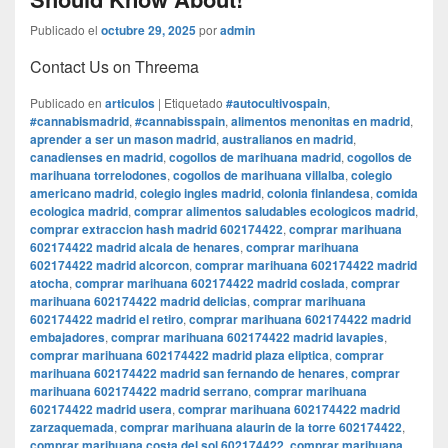
Publicado el
octubre 29, 2025
por
admin
Contact Us on Threema
Publicado en
articulos
|
Etiquetado
#autocultivospain
,
#cannabismadrid
,
#cannabisspain
,
alimentos menonitas en madrid
,
aprender a ser un mason madrid
,
australianos en madrid
,
canadienses en madrid
,
cogollos de marihuana madrid
,
cogollos de
marihuana torrelodones
,
cogollos de marihuana villalba
,
colegio
americano madrid
,
colegio ingles madrid
,
colonia finlandesa
,
comida
ecologica madrid
,
comprar alimentos saludables ecologicos madrid
,
comprar extraccion hash madrid 602174422
,
comprar marihuana
602174422 madrid alcala de henares
,
comprar marihuana
602174422 madrid alcorcon
,
comprar marihuana 602174422 madrid
atocha
,
comprar marihuana 602174422 madrid coslada
,
comprar
marihuana 602174422 madrid delicias
,
comprar marihuana
602174422 madrid el retiro
,
comprar marihuana 602174422 madrid
embajadores
,
comprar marihuana 602174422 madrid lavapies
,
comprar marihuana 602174422 madrid plaza eliptica
,
comprar
marihuana 602174422 madrid san fernando de henares
,
comprar
marihuana 602174422 madrid serrano
,
comprar marihuana
602174422 madrid usera
,
comprar marihuana 602174422 madrid
zarzaquemada
,
comprar marihuana alaurin de la torre 602174422
,
comprar marihuana costa del sol 602174422
,
comprar marihuana