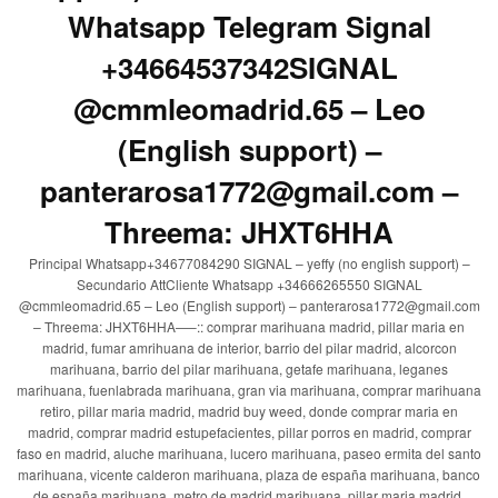
Whatsapp Telegram Signal
+34664537342SIGNAL
@cmmleomadrid.65 – Leo
(English support) –
panterarosa1772@gmail.com –
Threema: JHXT6HHA
Principal Whatsapp+34677084290 SIGNAL – yeffy (no english support) –
Secundario AttCliente Whatsapp +34666265550 SIGNAL
@cmmleomadrid.65 – Leo (English support) – panterarosa1772@gmail.com
– Threema: JHXT6HHA—–:: comprar marihuana madrid, pillar maria en
madrid, fumar amrihuana de interior, barrio del pilar madrid, alcorcon
marihuana, barrio del pilar marihuana, getafe marihuana, leganes
marihuana, fuenlabrada marihuana, gran via marihuana, comprar marihuana
retiro, pillar maria madrid, madrid buy weed, donde comprar maria en
madrid, comprar madrid estupefacientes, pillar porros en madrid, comprar
faso en madrid, aluche marihuana, lucero marihuana, paseo ermita del santo
marihuana, vicente calderon marihuana, plaza de españa marihuana, banco
de españa marihuana, metro de madrid marihuana, pillar maria madrid,