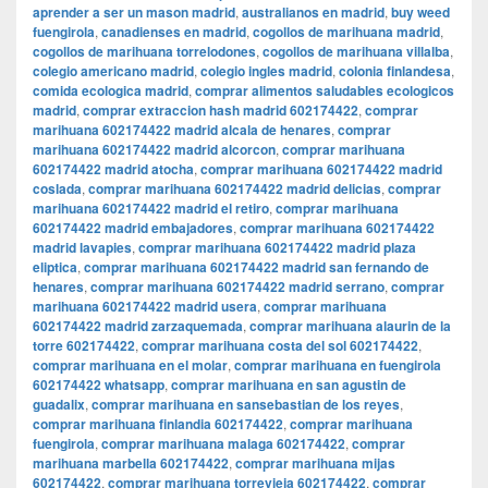
aprender a ser un mason madrid
,
australianos en madrid
,
buy weed
fuengirola
,
canadienses en madrid
,
cogollos de marihuana madrid
,
cogollos de marihuana torrelodones
,
cogollos de marihuana villalba
,
colegio americano madrid
,
colegio ingles madrid
,
colonia finlandesa
,
comida ecologica madrid
,
comprar alimentos saludables ecologicos
madrid
,
comprar extraccion hash madrid 602174422
,
comprar
marihuana 602174422 madrid alcala de henares
,
comprar
marihuana 602174422 madrid alcorcon
,
comprar marihuana
602174422 madrid atocha
,
comprar marihuana 602174422 madrid
coslada
,
comprar marihuana 602174422 madrid delicias
,
comprar
marihuana 602174422 madrid el retiro
,
comprar marihuana
602174422 madrid embajadores
,
comprar marihuana 602174422
madrid lavapies
,
comprar marihuana 602174422 madrid plaza
eliptica
,
comprar marihuana 602174422 madrid san fernando de
henares
,
comprar marihuana 602174422 madrid serrano
,
comprar
marihuana 602174422 madrid usera
,
comprar marihuana
602174422 madrid zarzaquemada
,
comprar marihuana alaurin de la
torre 602174422
,
comprar marihuana costa del sol 602174422
,
comprar marihuana en el molar
,
comprar marihuana en fuengirola
602174422 whatsapp
,
comprar marihuana en san agustin de
guadalix
,
comprar marihuana en sansebastian de los reyes
,
comprar marihuana finlandia 602174422
,
comprar marihuana
fuengirola
,
comprar marihuana malaga 602174422
,
comprar
marihuana marbella 602174422
,
comprar marihuana mijas
602174422
,
comprar marihuana torrevieja 602174422
,
comprar