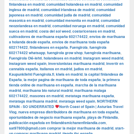
finlandesa en madrid
,
comunidad holandesa en madrid
,
comunidad
inglesa de madrid
,
comunidad irlandesa de madrid
,
comunidad
japonesa en madrid
,
comunidad judia de madrid
,
comunidad
masonica en madrid
,
comunidad menonita en madrid
,
comunidad
neozelandesa en madrid
,
comunidad noruega en madrid
,
comunidad
sueca en madrid
,
costa del sol weed
,
costaricenses en madrid
,
cultivadores de marihuana españa 602174422
,
envios de marihuana
a holanda desde españa
,
envios de marihuana toda españa
602174422
,
finlandeses en españa
,
Fuengirola
,
fuengirola
602174422 whatsapp
,
fuengirola grow shop
,
fuengirola marihuana
,
Fuengirola Olé-lehti
,
holandeses en madrid
,
instagram weed madrid
,
instagram weed spain
,
inversionistas marihuana madrid
,
invertir en
cannabis españa
,
italianos en madrid
,
judios en madrid
,
Kaupunkilehti Fuengirola.fi
,
kiwis en madrid
,
la capital finlandesa de
España
,
la mejor pagina de marihuana de toda españa
,
la primera
tienda online de marihuana en españa
,
marcha de la marihuana
madrid
,
marihuana bio natural madrid
,
marihuana malaga
602174422
,
masones en madrid
,
metatags marihuana españa
,
metatags marihuana madrid
,
metatags weed spain
,
NORTHERN
SPAIN - SO UNDERRATED
North Coast of Spain | Asturias Travel
Vlog
,
nueva empresa distribuidora de marihuana en toda españa
,
oportunidades de negocio marihuana españa
,
playa de Finlandia
,
publicación española en finlandésmichanenfinlandia.com
,
sat97800@gmail.com comprar la mejor marihuana de madrid
,
start-
up comprar marihuana madrid
,
tienda thc españa