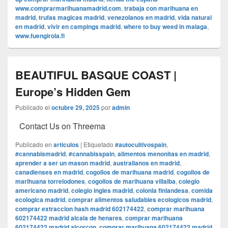
www.comprarmarihuanamadrid.com
,
trabaja con marihuana en
madrid
,
trufas magicas madrid
,
venezolanos en madrid
,
vida natural
en madrid
,
vivir en campings madrid
,
where to buy weed in malaga
,
www.fuengirola.fi
BEAUTIFUL BASQUE COAST |
Europe’s Hidden Gem
Publicado el
octubre 29, 2025
por
admin
Contact Us on Threema
Publicado en
articulos
|
Etiquetado
#autocultivospain
,
#cannabismadrid
,
#cannabisspain
,
alimentos menonitas en madrid
,
aprender a ser un mason madrid
,
australianos en madrid
,
canadienses en madrid
,
cogollos de marihuana madrid
,
cogollos de
marihuana torrelodones
,
cogollos de marihuana villalba
,
colegio
americano madrid
,
colegio ingles madrid
,
colonia finlandesa
,
comida
ecologica madrid
,
comprar alimentos saludables ecologicos madrid
,
comprar extraccion hash madrid 602174422
,
comprar marihuana
602174422 madrid alcala de henares
,
comprar marihuana
602174422 madrid alcorcon
,
comprar marihuana 602174422 madrid