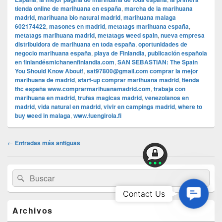
tienda online de marihuana en españa
,
marcha de la marihuana
madrid
,
marihuana bio natural madrid
,
marihuana malaga
602174422
,
masones en madrid
,
metatags marihuana españa
,
metatags marihuana madrid
,
metatags weed spain
,
nueva empresa
distribuidora de marihuana en toda españa
,
oportunidades de
negocio marihuana españa
,
playa de Finlandia
,
publicación española
en finlandésmichanenfinlandia.com
,
SAN SEBASTIAN: The Spain
You Should Know About!
,
sat97800@gmail.com comprar la mejor
marihuana de madrid
,
start-up comprar marihuana madrid
,
tienda
thc españa www.comprarmarihuanamadrid.com
,
trabaja con
marihuana en madrid
,
trufas magicas madrid
,
venezolanos en
madrid
,
vida natural en madrid
,
vivir en campings madrid
,
where to
buy weed in malaga
,
www.fuengirola.fi
Navegación
←
Entradas más antiguas
de
entradas
El
Buscar
Buscar
área
por:
de
Contac
Contact Us
widget
Us
barra
Archivos
lateral
primaria