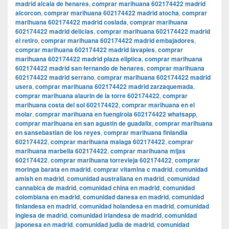
madrid alcala de henares
,
comprar marihuana 602174422 madrid
alcorcon
,
comprar marihuana 602174422 madrid atocha
,
comprar
marihuana 602174422 madrid coslada
,
comprar marihuana
602174422 madrid delicias
,
comprar marihuana 602174422 madrid
el retiro
,
comprar marihuana 602174422 madrid embajadores
,
comprar marihuana 602174422 madrid lavapies
,
comprar
marihuana 602174422 madrid plaza eliptica
,
comprar marihuana
602174422 madrid san fernando de henares
,
comprar marihuana
602174422 madrid serrano
,
comprar marihuana 602174422 madrid
usera
,
comprar marihuana 602174422 madrid zarzaquemada
,
comprar marihuana alaurin de la torre 602174422
,
comprar
marihuana costa del sol 602174422
,
comprar marihuana en el
molar
,
comprar marihuana en fuengirola 602174422 whatsapp
,
comprar marihuana en san agustin de guadalix
,
comprar marihuana
en sansebastian de los reyes
,
comprar marihuana finlandia
602174422
,
comprar marihuana malaga 602174422
,
comprar
marihuana marbella 602174422
,
comprar marihuana mijas
602174422
,
comprar marihuana torrevieja 602174422
,
comprar
moringa barata en madrid
,
comprar vitamina c madrid
,
comunidad
amish en madrid
,
comunidad australiana en madrid
,
comunidad
cannabica de madrid
,
comunidad china en madrid
,
comunidad
colombiana en madrid
,
comunidad danesa en madrid
,
comunidad
finlandesa en madrid
,
comunidad holandesa en madrid
,
comunidad
inglesa de madrid
,
comunidad irlandesa de madrid
,
comunidad
japonesa en madrid
,
comunidad judia de madrid
,
comunidad