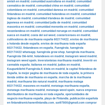
amish en madrid
,
comunidad australiana en madrid
,
comunidad
cannabica de madrid
,
comunidad china en madrid
,
comunidad
colombiana en madrid
,
comunidad danesa en madrid
,
comunidad
finlandesa en madrid
,
comunidad holandesa en madrid
,
comunidad
inglesa de madrid
,
comunidad irlandesa de madrid
,
comunidad
japonesa en madrid
,
comunidad judia de madrid
,
comunidad
masonica en madrid
,
comunidad menonita en madrid
,
comunidad
neozelandesa en madrid
,
comunidad noruega en madrid
,
comunidad
sueca en madrid
,
costa del sol weed
,
costaricenses en madrid
,
cultivadores de marihuana españa 602174422
,
envios de marihuana
a holanda desde españa
,
envios de marihuana toda españa
602174422
,
finlandeses en españa
,
Fuengirola
,
fuengirola
602174422 whatsapp
,
fuengirola grow shop
,
fuengirola marihuana
,
Fuengirola Olé-lehti
,
holandeses en madrid
,
instagram weed madrid
,
instagram weed spain
,
inversionistas marihuana madrid
,
invertir en
cannabis españa
,
italianos en madrid
,
judios en madrid
,
Kaupunkilehti Fuengirola.fi
,
kiwis en madrid
,
la capital finlandesa de
España
,
la mejor pagina de marihuana de toda españa
,
la primera
tienda online de marihuana en españa
,
marcha de la marihuana
madrid
,
marihuana bio natural madrid
,
marihuana malaga
602174422
,
masones en madrid
,
metatags marihuana españa
,
metatags marihuana madrid
,
metatags weed spain
,
nueva empresa
distribuidora de marihuana en toda españa
,
oportunidades de
negocio marihuana españa
,
playa de Finlandia
,
publicación española
en finlandésmichanenfinlandia.com
,
sat97800@gmail.com comprar