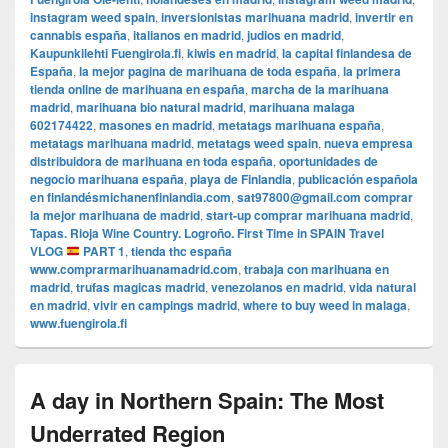
instagram weed spain
,
inversionistas marihuana madrid
,
invertir en
cannabis españa
,
italianos en madrid
,
judios en madrid
,
Kaupunkilehti Fuengirola.fi
,
kiwis en madrid
,
la capital finlandesa de
España
,
la mejor pagina de marihuana de toda españa
,
la primera
tienda online de marihuana en españa
,
marcha de la marihuana
madrid
,
marihuana bio natural madrid
,
marihuana malaga
602174422
,
masones en madrid
,
metatags marihuana españa
,
metatags marihuana madrid
,
metatags weed spain
,
nueva empresa
distribuidora de marihuana en toda españa
,
oportunidades de
negocio marihuana españa
,
playa de Finlandia
,
publicación española
en finlandésmichanenfinlandia.com
,
sat97800@gmail.com comprar
la mejor marihuana de madrid
,
start-up comprar marihuana madrid
,
Tapas. Rioja Wine Country. Logroño. First Time in SPAIN Travel
VLOG
PART 1
,
tienda thc españa
www.comprarmarihuanamadrid.com
,
trabaja con marihuana en
madrid
,
trufas magicas madrid
,
venezolanos en madrid
,
vida natural
en madrid
,
vivir en campings madrid
,
where to buy weed in malaga
,
www.fuengirola.fi
A day in Northern Spain: The Most
Underrated Region