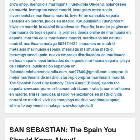
grow shop
,
fuengirola marihuana
,
Fuengirola Olé-lehti
,
holandeses
en madrid
,
instagram weed madrid
,
instagram weed spain
,
inversionistas marihuana madrid
,
invertir en cannabis españa
,
italianos en madrid
,
judios en madrid
,
Kaupunkilehti Fuengirola.fi
,
kiwis en madrid
,
la capital finlandesa de España
,
la mejor pagina de
marihuana de toda españa
,
la primera tienda online de marihuana en
españa
,
marcha de la marihuana madrid
,
marihuana bio natural
madrid
,
marihuana malaga 602174422
,
masones en madrid
,
metatags marihuana españa
,
metatags marihuana madrid
,
metatags weed spain
,
nueva empresa distribuidora de marihuana
en toda españa
,
oportunidades de negocio marihuana españa
,
playa
de Finlandia
,
publicación española en
finlandésmichanenfinlandia.com
,
sat97800@gmail.com comprar la
mejor marihuana de madrid
,
start-up comprar marihuana madrid
,
The Spanish Food City Nobody Talks About (Bilbao)
,
tienda thc
españa www.comprarmarihuanamadrid.com
,
trabaja con marihuana
en madrid
,
trufas magicas madrid
,
venezolanos en madrid
,
vida
natural en madrid
,
vivir en campings madrid
,
weedmaps spain
,
where to buy weed in malaga
,
www.fuengirola.fi
SAN SEBASTIAN: The Spain You
Should Know About!