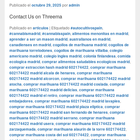
Publicado el
octubre 29, 2025
por
admin
Contact Us on Threema
Publicado en
articulos
|
Etiquetado
#autocultivospain
,
#cannabismadrid
,
#cannabisspain
,
alimentos menonitas en madrid
,
aprender a ser un mason madrid
,
australianos en madrid
,
canadienses en madrid
,
cogollos de marihuana madrid
,
cogollos de
marihuana torrelodones
,
cogollos de marihuana villalba
,
colegio
americano madrid
,
colegio ingles madrid
,
colonia finlandesa
,
comida
ecologica madrid
,
comprar alimentos saludables ecologicos madrid
,
comprar extraccion hash madrid 602174422
,
comprar marihuana
602174422 madrid alcala de henares
,
comprar marihuana
602174422 madrid alcorcon
,
comprar marihuana 602174422 madrid
atocha
,
comprar marihuana 602174422 madrid coslada
,
comprar
marihuana 602174422 madrid delicias
,
comprar marihuana
602174422 madrid el retiro
,
comprar marihuana 602174422 madrid
embajadores
,
comprar marihuana 602174422 madrid lavapies
,
comprar marihuana 602174422 madrid plaza eliptica
,
comprar
marihuana 602174422 madrid san fernando de henares
,
comprar
marihuana 602174422 madrid serrano
,
comprar marihuana
602174422 madrid usera
,
comprar marihuana 602174422 madrid
zarzaquemada
,
comprar marihuana alaurin de la torre 602174422
,
comprar marihuana costa del sol 602174422
,
comprar marihuana