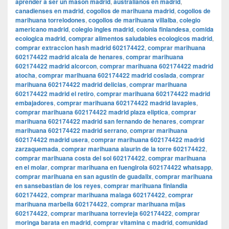
aprender a ser un mason madrid
,
australianos en madrid
,
canadienses en madrid
,
cogollos de marihuana madrid
,
cogollos de
marihuana torrelodones
,
cogollos de marihuana villalba
,
colegio
americano madrid
,
colegio ingles madrid
,
colonia finlandesa
,
comida
ecologica madrid
,
comprar alimentos saludables ecologicos madrid
,
comprar extraccion hash madrid 602174422
,
comprar marihuana
602174422 madrid alcala de henares
,
comprar marihuana
602174422 madrid alcorcon
,
comprar marihuana 602174422 madrid
atocha
,
comprar marihuana 602174422 madrid coslada
,
comprar
marihuana 602174422 madrid delicias
,
comprar marihuana
602174422 madrid el retiro
,
comprar marihuana 602174422 madrid
embajadores
,
comprar marihuana 602174422 madrid lavapies
,
comprar marihuana 602174422 madrid plaza eliptica
,
comprar
marihuana 602174422 madrid san fernando de henares
,
comprar
marihuana 602174422 madrid serrano
,
comprar marihuana
602174422 madrid usera
,
comprar marihuana 602174422 madrid
zarzaquemada
,
comprar marihuana alaurin de la torre 602174422
,
comprar marihuana costa del sol 602174422
,
comprar marihuana
en el molar
,
comprar marihuana en fuengirola 602174422 whatsapp
,
comprar marihuana en san agustin de guadalix
,
comprar marihuana
en sansebastian de los reyes
,
comprar marihuana finlandia
602174422
,
comprar marihuana malaga 602174422
,
comprar
marihuana marbella 602174422
,
comprar marihuana mijas
602174422
,
comprar marihuana torrevieja 602174422
,
comprar
moringa barata en madrid
,
comprar vitamina c madrid
,
comunidad