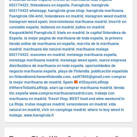
602174422
,
finlandeses en españa
,
Fuengirola
,
fuengirola
602174422 whatsapp
,
fuengirola grow shop
,
fuengirola marihuana
,
Fuengirola Olé-lehti
,
holandeses en madrid
,
instagram weed madrid
,
instagram weed spain
,
inversionistas marihuana madrid
,
invertir en
cannabis españa
,
italianos en madrid
,
judios en madrid
,
Kaupunkilehti Fuengirola.fi
,
kiwis en madrid
,
la capital finlandesa de
España
,
la mejor pagina de marihuana de toda españa
,
la primera
tienda online de marihuana en españa
,
marcha de la marihuana
madrid
,
marihuana bio natural madrid
,
marihuana malaga
602174422
,
masones en madrid
,
metatags marihuana españa
,
metatags marihuana madrid
,
metatags weed spain
,
nueva empresa
distribuidora de marihuana en toda españa
,
oportunidades de
negocio marihuana españa
,
playa de Finlandia
,
publicación española
en finlandésmichanenfinlandia.com
,
sat97800@gmail.com comprar
la mejor marihuana de madrid
,
Spain
#3DaysinLaRioja
#WhereToGoInLaRioja
,
start-up comprar marihuana madrid
,
tienda
thc españa www.comprarmarihuanamadrid.com
,
trabaja con
marihuana en madrid
,
Travel Vlog: BEST food and wine weekend in
La Rioja
,
trufas magicas madrid
,
venezolanos en madrid
,
vida
natural en madrid
,
vivir en campings madrid
,
where to buy weed in
malaga
,
www.fuengirola.fi