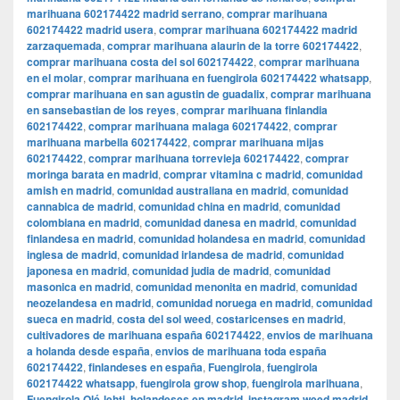
marihuana 602174422 madrid serrano
,
comprar marihuana
602174422 madrid usera
,
comprar marihuana 602174422 madrid
zarzaquemada
,
comprar marihuana alaurin de la torre 602174422
,
comprar marihuana costa del sol 602174422
,
comprar marihuana
en el molar
,
comprar marihuana en fuengirola 602174422 whatsapp
,
comprar marihuana en san agustin de guadalix
,
comprar marihuana
en sansebastian de los reyes
,
comprar marihuana finlandia
602174422
,
comprar marihuana malaga 602174422
,
comprar
marihuana marbella 602174422
,
comprar marihuana mijas
602174422
,
comprar marihuana torrevieja 602174422
,
comprar
moringa barata en madrid
,
comprar vitamina c madrid
,
comunidad
amish en madrid
,
comunidad australiana en madrid
,
comunidad
cannabica de madrid
,
comunidad china en madrid
,
comunidad
colombiana en madrid
,
comunidad danesa en madrid
,
comunidad
finlandesa en madrid
,
comunidad holandesa en madrid
,
comunidad
inglesa de madrid
,
comunidad irlandesa de madrid
,
comunidad
japonesa en madrid
,
comunidad judia de madrid
,
comunidad
masonica en madrid
,
comunidad menonita en madrid
,
comunidad
neozelandesa en madrid
,
comunidad noruega en madrid
,
comunidad
sueca en madrid
,
costa del sol weed
,
costaricenses en madrid
,
cultivadores de marihuana españa 602174422
,
envios de marihuana
a holanda desde españa
,
envios de marihuana toda españa
602174422
,
finlandeses en españa
,
Fuengirola
,
fuengirola
602174422 whatsapp
,
fuengirola grow shop
,
fuengirola marihuana
,
Fuengirola Olé-lehti
,
holandeses en madrid
,
instagram weed madrid
,