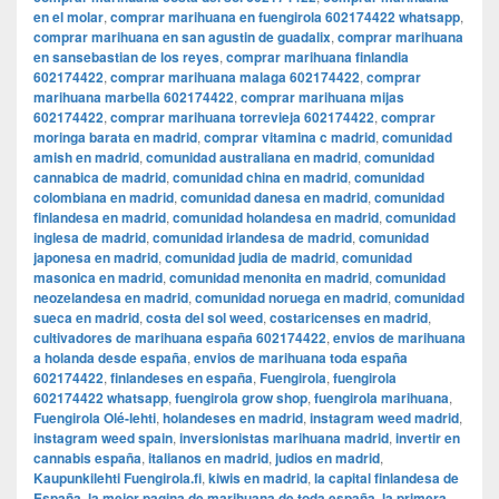
en el molar
,
comprar marihuana en fuengirola 602174422 whatsapp
,
comprar marihuana en san agustin de guadalix
,
comprar marihuana
en sansebastian de los reyes
,
comprar marihuana finlandia
602174422
,
comprar marihuana malaga 602174422
,
comprar
marihuana marbella 602174422
,
comprar marihuana mijas
602174422
,
comprar marihuana torrevieja 602174422
,
comprar
moringa barata en madrid
,
comprar vitamina c madrid
,
comunidad
amish en madrid
,
comunidad australiana en madrid
,
comunidad
cannabica de madrid
,
comunidad china en madrid
,
comunidad
colombiana en madrid
,
comunidad danesa en madrid
,
comunidad
finlandesa en madrid
,
comunidad holandesa en madrid
,
comunidad
inglesa de madrid
,
comunidad irlandesa de madrid
,
comunidad
japonesa en madrid
,
comunidad judia de madrid
,
comunidad
masonica en madrid
,
comunidad menonita en madrid
,
comunidad
neozelandesa en madrid
,
comunidad noruega en madrid
,
comunidad
sueca en madrid
,
costa del sol weed
,
costaricenses en madrid
,
cultivadores de marihuana españa 602174422
,
envios de marihuana
a holanda desde españa
,
envios de marihuana toda españa
602174422
,
finlandeses en españa
,
Fuengirola
,
fuengirola
602174422 whatsapp
,
fuengirola grow shop
,
fuengirola marihuana
,
Fuengirola Olé-lehti
,
holandeses en madrid
,
instagram weed madrid
,
instagram weed spain
,
inversionistas marihuana madrid
,
invertir en
cannabis españa
,
italianos en madrid
,
judios en madrid
,
Kaupunkilehti Fuengirola.fi
,
kiwis en madrid
,
la capital finlandesa de
España
,
la mejor pagina de marihuana de toda españa
,
la primera