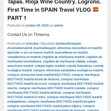
Tapas. Rioja Wine Country. Logroño.
First Time in SPAIN Travel VLOG
PART 1
Publicado el
octubre 29, 2025
por
admin
Contact Us on Threema
Publicado en
articulos
|
Etiquetado
#autocultivospain
,
#cannabismadrid
,
#cannabisspain
,
alimentos menonitas en madrid
,
aprender a ser un mason madrid
,
australianos en madrid
,
canadienses en madrid
,
cogollos de marihuana madrid
,
cogollos de
marihuana torrelodones
,
cogollos de marihuana villalba
,
colegio
americano madrid
,
colegio ingles madrid
,
colonia finlandesa
,
comida
ecologica madrid
,
comprar alimentos saludables ecologicos madrid
,
comprar extraccion hash madrid 602174422
,
comprar marihuana
602174422 madrid alcala de henares
,
comprar marihuana
602174422 madrid alcorcon
,
comprar marihuana 602174422 madrid
atocha
,
comprar marihuana 602174422 madrid coslada
,
comprar
marihuana 602174422 madrid delicias
,
comprar marihuana
602174422 madrid el retiro
,
comprar marihuana 602174422 madrid
embajadores
,
comprar marihuana 602174422 madrid lavapies
,
comprar marihuana 602174422 madrid plaza eliptica
,
comprar
marihuana 602174422 madrid san fernando de henares
,
comprar