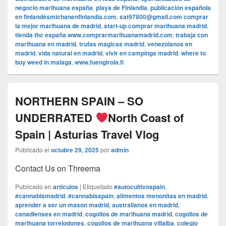
negocio marihuana españa
,
playa de Finlandia
,
publicación española
en finlandésmichanenfinlandia.com
,
sat97800@gmail.com comprar
la mejor marihuana de madrid
,
start-up comprar marihuana madrid
,
tienda thc españa www.comprarmarihuanamadrid.com
,
trabaja con
marihuana en madrid
,
trufas magicas madrid
,
venezolanos en
madrid
,
vida natural en madrid
,
vivir en campings madrid
,
where to
buy weed in malaga
,
www.fuengirola.fi
NORTHERN SPAIN – SO
UNDERRATED
North Coast of
Spain | Asturias Travel Vlog
Publicado el
octubre 29, 2025
por
admin
Contact Us on Threema
Publicado en
articulos
|
Etiquetado
#autocultivospain
,
#cannabismadrid
,
#cannabisspain
,
alimentos menonitas en madrid
,
aprender a ser un mason madrid
,
australianos en madrid
,
canadienses en madrid
,
cogollos de marihuana madrid
,
cogollos de
marihuana torrelodones
,
cogollos de marihuana villalba
,
colegio