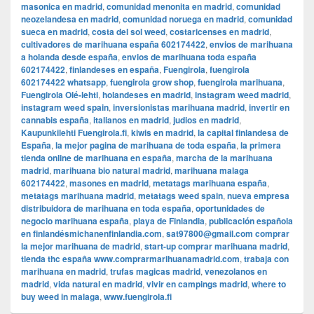
masonica en madrid
,
comunidad menonita en madrid
,
comunidad
neozelandesa en madrid
,
comunidad noruega en madrid
,
comunidad
sueca en madrid
,
costa del sol weed
,
costaricenses en madrid
,
cultivadores de marihuana españa 602174422
,
envios de marihuana
a holanda desde españa
,
envios de marihuana toda españa
602174422
,
finlandeses en españa
,
Fuengirola
,
fuengirola
602174422 whatsapp
,
fuengirola grow shop
,
fuengirola marihuana
,
Fuengirola Olé-lehti
,
holandeses en madrid
,
instagram weed madrid
,
instagram weed spain
,
inversionistas marihuana madrid
,
invertir en
cannabis españa
,
italianos en madrid
,
judios en madrid
,
Kaupunkilehti Fuengirola.fi
,
kiwis en madrid
,
la capital finlandesa de
España
,
la mejor pagina de marihuana de toda españa
,
la primera
tienda online de marihuana en españa
,
marcha de la marihuana
madrid
,
marihuana bio natural madrid
,
marihuana malaga
602174422
,
masones en madrid
,
metatags marihuana españa
,
metatags marihuana madrid
,
metatags weed spain
,
nueva empresa
distribuidora de marihuana en toda españa
,
oportunidades de
negocio marihuana españa
,
playa de Finlandia
,
publicación española
en finlandésmichanenfinlandia.com
,
sat97800@gmail.com comprar
la mejor marihuana de madrid
,
start-up comprar marihuana madrid
,
tienda thc españa www.comprarmarihuanamadrid.com
,
trabaja con
marihuana en madrid
,
trufas magicas madrid
,
venezolanos en
madrid
,
vida natural en madrid
,
vivir en campings madrid
,
where to
buy weed in malaga
,
www.fuengirola.fi