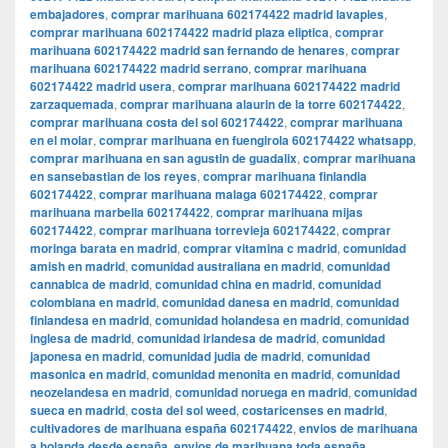
embajadores
,
comprar marihuana 602174422 madrid lavapies
,
comprar marihuana 602174422 madrid plaza eliptica
,
comprar
marihuana 602174422 madrid san fernando de henares
,
comprar
marihuana 602174422 madrid serrano
,
comprar marihuana
602174422 madrid usera
,
comprar marihuana 602174422 madrid
zarzaquemada
,
comprar marihuana alaurin de la torre 602174422
,
comprar marihuana costa del sol 602174422
,
comprar marihuana
en el molar
,
comprar marihuana en fuengirola 602174422 whatsapp
,
comprar marihuana en san agustin de guadalix
,
comprar marihuana
en sansebastian de los reyes
,
comprar marihuana finlandia
602174422
,
comprar marihuana malaga 602174422
,
comprar
marihuana marbella 602174422
,
comprar marihuana mijas
602174422
,
comprar marihuana torrevieja 602174422
,
comprar
moringa barata en madrid
,
comprar vitamina c madrid
,
comunidad
amish en madrid
,
comunidad australiana en madrid
,
comunidad
cannabica de madrid
,
comunidad china en madrid
,
comunidad
colombiana en madrid
,
comunidad danesa en madrid
,
comunidad
finlandesa en madrid
,
comunidad holandesa en madrid
,
comunidad
inglesa de madrid
,
comunidad irlandesa de madrid
,
comunidad
japonesa en madrid
,
comunidad judia de madrid
,
comunidad
masonica en madrid
,
comunidad menonita en madrid
,
comunidad
neozelandesa en madrid
,
comunidad noruega en madrid
,
comunidad
sueca en madrid
,
costa del sol weed
,
costaricenses en madrid
,
cultivadores de marihuana españa 602174422
,
envios de marihuana
a holanda desde españa
,
envios de marihuana toda españa