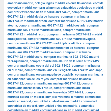
americano madrid
,
colegio ingles madrid
,
colonia finlandesa
,
comida
ecologica madrid
,
comprar alimentos saludables ecologicos madrid
,
comprar extraccion hash madrid 602174422
,
comprar marihuana
602174422 madrid alcala de henares
,
comprar marihuana
602174422 madrid alcorcon
,
comprar marihuana 602174422 madrid
atocha
,
comprar marihuana 602174422 madrid coslada
,
comprar
marihuana 602174422 madrid delicias
,
comprar marihuana
602174422 madrid el retiro
,
comprar marihuana 602174422 madrid
embajadores
,
comprar marihuana 602174422 madrid lavapies
,
comprar marihuana 602174422 madrid plaza eliptica
,
comprar
marihuana 602174422 madrid san fernando de henares
,
comprar
marihuana 602174422 madrid serrano
,
comprar marihuana
602174422 madrid usera
,
comprar marihuana 602174422 madrid
zarzaquemada
,
comprar marihuana alaurin de la torre 602174422
,
comprar marihuana costa del sol 602174422
,
comprar marihuana
en el molar
,
comprar marihuana en fuengirola 602174422 whatsapp
,
comprar marihuana en san agustin de guadalix
,
comprar marihuana
en sansebastian de los reyes
,
comprar marihuana finlandia
602174422
,
comprar marihuana malaga 602174422
,
comprar
marihuana marbella 602174422
,
comprar marihuana mijas
602174422
,
comprar marihuana torrevieja 602174422
,
comprar
moringa barata en madrid
,
comprar vitamina c madrid
,
comunidad
amish en madrid
,
comunidad australiana en madrid
,
comunidad
cannabica de madrid
,
comunidad china en madrid
,
comunidad
colombiana en madrid
,
comunidad danesa en madrid
,
comunidad