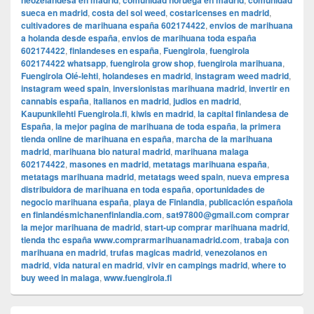
neozelandesa en madrid
comunidad noruega en madrid
comunidad
sueca en madrid
,
costa del sol weed
,
costaricenses en madrid
,
cultivadores de marihuana españa 602174422
,
envios de marihuana
a holanda desde españa
,
envios de marihuana toda españa
602174422
,
finlandeses en españa
,
Fuengirola
,
fuengirola
602174422 whatsapp
,
fuengirola grow shop
,
fuengirola marihuana
,
Fuengirola Olé-lehti
,
holandeses en madrid
,
instagram weed madrid
,
instagram weed spain
,
inversionistas marihuana madrid
,
invertir en
cannabis españa
,
italianos en madrid
,
judios en madrid
,
Kaupunkilehti Fuengirola.fi
,
kiwis en madrid
,
la capital finlandesa de
España
,
la mejor pagina de marihuana de toda españa
,
la primera
tienda online de marihuana en españa
,
marcha de la marihuana
madrid
,
marihuana bio natural madrid
,
marihuana malaga
602174422
,
masones en madrid
,
metatags marihuana españa
,
metatags marihuana madrid
,
metatags weed spain
,
nueva empresa
distribuidora de marihuana en toda españa
,
oportunidades de
negocio marihuana españa
,
playa de Finlandia
,
publicación española
en finlandésmichanenfinlandia.com
,
sat97800@gmail.com comprar
la mejor marihuana de madrid
,
start-up comprar marihuana madrid
,
tienda thc españa www.comprarmarihuanamadrid.com
,
trabaja con
marihuana en madrid
,
trufas magicas madrid
,
venezolanos en
madrid
,
vida natural en madrid
,
vivir en campings madrid
,
where to
buy weed in malaga
,
www.fuengirola.fi