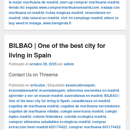
la mejor marihuana de madrid
,
start-up comprar marihuana madrid
,
tienda thc españa www.comprarmarihuanamadrid.com
,
trabaja con
marihuana en madrid
,
trufas magicas madrid
,
venezolanos en
madrid
,
vida natural en madrid
,
vivir en campings madrid
,
where to
buy weed in malaga
,
www.fuengirola.fi
BILBAO | One of the best city for
living in Spain
Publicado el
octubre 29, 2025
por
admin
Contact Us on Threema
Publicado en
articulos
|
Etiquetado
#autocultivospain
,
#cannabismadrid
,
#cannabisspain
,
alimentos menonitas en madrid
,
aprender a ser un mason madrid
,
australianos en madrid
,
BILBAO |
One of the best city for living in Spain
,
canadienses en madrid
,
cogollos de marihuana madrid
,
cogollos de marihuana torrelodones
,
cogollos de marihuana villalba
,
colegio americano madrid
,
colegio
ingles madrid
,
colonia finlandesa
,
comida ecologica madrid
,
comprar alimentos saludables ecologicos madrid
,
comprar
extraccion hash madrid 602174422
,
comprar marihuana 602174422