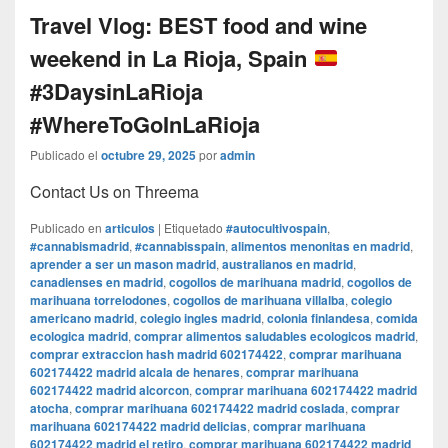
Travel Vlog: BEST food and wine
weekend in La Rioja, Spain
#3DaysinLaRioja
#WhereToGoInLaRioja
Publicado el
octubre 29, 2025
por
admin
Contact Us on Threema
Publicado en
articulos
|
Etiquetado
#autocultivospain
,
#cannabismadrid
,
#cannabisspain
,
alimentos menonitas en madrid
,
aprender a ser un mason madrid
,
australianos en madrid
,
canadienses en madrid
,
cogollos de marihuana madrid
,
cogollos de
marihuana torrelodones
,
cogollos de marihuana villalba
,
colegio
americano madrid
,
colegio ingles madrid
,
colonia finlandesa
,
comida
ecologica madrid
,
comprar alimentos saludables ecologicos madrid
,
comprar extraccion hash madrid 602174422
,
comprar marihuana
602174422 madrid alcala de henares
,
comprar marihuana
602174422 madrid alcorcon
,
comprar marihuana 602174422 madrid
atocha
,
comprar marihuana 602174422 madrid coslada
,
comprar
marihuana 602174422 madrid delicias
,
comprar marihuana
602174422 madrid el retiro
,
comprar marihuana 602174422 madrid