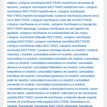
eliptica
,
comprar marihuana 602174422 madrid san fernando de
henares
,
comprar marihuana 602174422 madrid serrano
,
comprar
marihuana 602174422 madrid usera
,
comprar marihuana
602174422 madrid zarzaquemada
,
comprar marihuana alaurin de la
torre 602174422
,
comprar marihuana costa del sol 602174422
,
comprar marihuana en el molar
,
comprar marihuana en fuengirola
602174422 whatsapp
,
comprar marihuana en san agustin de
guadalix
,
comprar marihuana en sansebastian de los reyes
,
comprar marihuana finlandia 602174422
,
comprar marihuana
malaga 602174422
,
comprar marihuana marbella 602174422
,
comprar marihuana mijas 602174422
,
comprar marihuana
torrevieja 602174422
,
comprar moringa barata en madrid
,
comprar
vitamina c madrid
,
comunidad amish en madrid
,
comunidad
australiana en madrid
,
comunidad cannabica de madrid
,
comunidad
china en madrid
,
comunidad colombiana en madrid
,
comunidad
danesa en madrid
,
comunidad finlandesa en madrid
,
comunidad
holandesa en madrid
,
comunidad inglesa de madrid
,
comunidad
irlandesa de madrid
,
comunidad japonesa en madrid
,
comunidad
judia de madrid
,
comunidad masonica en madrid
,
comunidad
menonita en madrid
,
comunidad neozelandesa en madrid
,
comunidad noruega en madrid
,
comunidad sueca en madrid
,
costa
del sol weed
,
costaricenses en madrid
,
cultivadores de marihuana
españa 602174422
,
envios de marihuana a holanda desde españa
,
envios de marihuana toda españa 602174422
,
finlandeses en
españa
,
Fuengirola
,
fuengirola 602174422 whatsapp
,
fuengirola