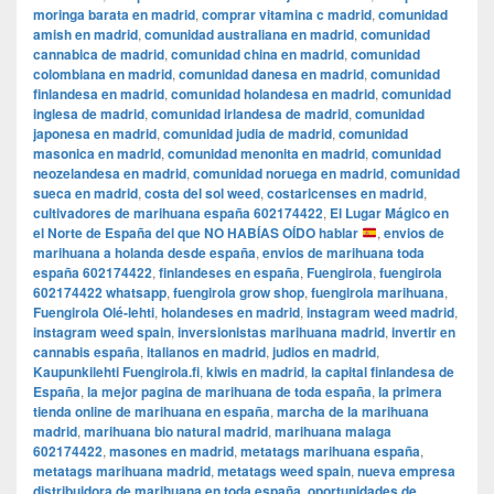
moringa barata en madrid
,
comprar vitamina c madrid
,
comunidad
amish en madrid
,
comunidad australiana en madrid
,
comunidad
cannabica de madrid
,
comunidad china en madrid
,
comunidad
colombiana en madrid
,
comunidad danesa en madrid
,
comunidad
finlandesa en madrid
,
comunidad holandesa en madrid
,
comunidad
inglesa de madrid
,
comunidad irlandesa de madrid
,
comunidad
japonesa en madrid
,
comunidad judia de madrid
,
comunidad
masonica en madrid
,
comunidad menonita en madrid
,
comunidad
neozelandesa en madrid
,
comunidad noruega en madrid
,
comunidad
sueca en madrid
,
costa del sol weed
,
costaricenses en madrid
,
cultivadores de marihuana españa 602174422
,
El Lugar Mágico en
el Norte de España del que NO HABÍAS OÍDO hablar
,
envios de
marihuana a holanda desde españa
,
envios de marihuana toda
españa 602174422
,
finlandeses en españa
,
Fuengirola
,
fuengirola
602174422 whatsapp
,
fuengirola grow shop
,
fuengirola marihuana
,
Fuengirola Olé-lehti
,
holandeses en madrid
,
instagram weed madrid
,
instagram weed spain
,
inversionistas marihuana madrid
,
invertir en
cannabis españa
,
italianos en madrid
,
judios en madrid
,
Kaupunkilehti Fuengirola.fi
,
kiwis en madrid
,
la capital finlandesa de
España
,
la mejor pagina de marihuana de toda españa
,
la primera
tienda online de marihuana en españa
,
marcha de la marihuana
madrid
,
marihuana bio natural madrid
,
marihuana malaga
602174422
,
masones en madrid
,
metatags marihuana españa
,
metatags marihuana madrid
,
metatags weed spain
,
nueva empresa
distribuidora de marihuana en toda españa
,
oportunidades de