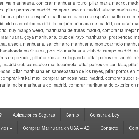
an via marihuana, comprar marihuana retiro, pillar maria madrid, mad
s, pillar porros en madrid, comprar faso en madrid, aluche marihuana,
rihuana, plaza de españa marihuana, banco de españa marihuana, metr
d, club cannabico madrid, la mejor marihuana de madrid, comprar mari
drid, buy mango weed, marihuana de frutas madrid, comprar la mejor
d marihuana, goya marihuana, cruz del rayo marihuana, prosperidad m
na, alsacia marihuana, sanchinarro marihuana, montecarmelo marihua
hadahonda marihuana, pozuelo marihuana, club de campo madrid mari
ros en pozuelo, pillar porros en sotogrande, pillar porros en sanchinar
madrid club cannabico montecarmelo, pillar porros en san blas, pillar p
cobendas, pillar marihuana en sansebastian de los reyes, pillar porros 
comprar kritikal max, comprar amnesia haze madrid, comprar super 
ar la mejor marihuana de madrid, comprar marihuana de exterior en 
?
Aplicaciones Seguras
Carrito
Censura & Ley
vios –
Comprar Marihuana en USA – AD
Contacto
Cont