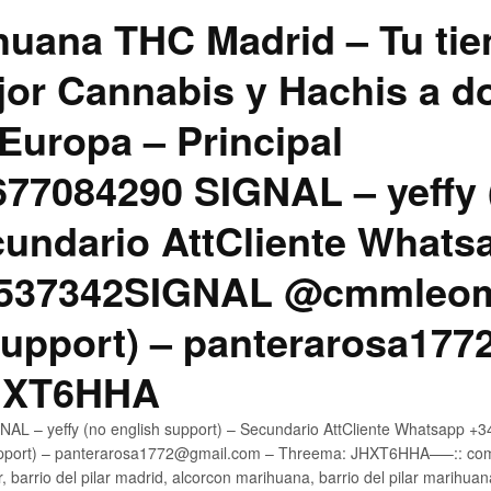
uana THC Madrid – Tu tie
jor Cannabis y Hachis a do
Europa – Principal
7084290 SIGNAL – yeffy 
cundario AttCliente Whats
4537342SIGNAL @cmmleom
support) – panterarosa17
JHXT6HHA
AL – yeffy (no english support) – Secundario AttCliente Whatsapp 
pport) – panterarosa1772@gmail.com – Threema: JHXT6HHA—–:: compr
, barrio del pilar madrid, alcorcon marihuana, barrio del pilar marihua