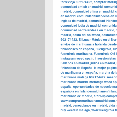
torrevieja 602174422
,
comprar moring
comunidad amish en madrid
,
comunid
madrid
,
comunidad china en madrid
,
c
en madrid
,
comunidad finlandesa en 
inglesa de madrid
,
comunidad irlande
comunidad judia de madrid
,
comunida
comunidad neozelandesa en madrid
,
madrid
,
costa del sol weed
,
costarice
602174422
,
El Lugar Mágico en el No
envios de marihuana a holanda desd
finlandeses en españa
,
Fuengirola
,
fu
fuengirola marihuana
,
Fuengirola Olé-l
instagram weed spain
,
inversionistas
italianos en madrid
,
judios en madrid
,
finlandesa de España
,
la mejor pagin
de marihuana en españa
,
marcha de l
marihuana malaga 602174422
,
mason
marihuana madrid
,
metatags weed sp
españa
,
oportunidades de negocio m
española en finlandésmichanenfinlan
marihuana de madrid
,
start-up compr
www.comprarmarihuanamadrid.com
,
madrid
,
venezolanos en madrid
,
vida 
buy weed in malaga
,
www.fuengirola.fi