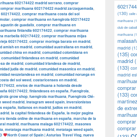
rihuana 602174422 madrid serrano
,
comprar
6021744
comprar marihuana 602174422 madrid zarzaquemada
,
(130)
e 602174422
,
comprar marihuana costa del sol
calle
 molar
,
comprar marihuana en fuengirola 602174422
marihuana
(1
agustin de guadalix
,
comprar marihuana en
club de caba
arihuana finlandia 602174422
,
comprar marihuana
marihuana
(1
na marbella 602174422
,
comprar marihuana mijas
malasañ
vieja 602174422
,
comprar moringa barata en madrid
,
d amish en madrid
,
comunidad australiana en madrid
,
madrid
(1
unidad china en madrid
,
comunidad colombiana en
(135)
co
,
comunidad finlandesa en madrid
,
comunidad
madrid
(
esa de madrid
,
comunidad irlandesa de madrid
,
(133)
com
idad judia de madrid
,
comunidad masonica en madrid
,
nidad neozelandesa en madrid
,
comunidad noruega en
madrid es
costa del sol weed
,
costaricenses en madrid
,
marihuan
02174422
,
envios de marihuana a holanda desde
comprar 
spaña 602174422
,
finlandeses en españa
,
Fuengirola
,
(133)
co
girola grow shop
,
fuengirola marihuana
,
Fuengirola Olé-
martine
m weed madrid
,
instagram weed spain
,
inversionistas
de extr
is españa
,
italianos en madrid
,
judios en madrid
,
madrid
,
la capital finlandesa de España
,
la mejor pagina
marihuan
era tienda online de marihuana en españa
,
marcha de la
comprar
ural madrid
,
marihuana malaga 602174422
,
masones
comprar
ña
,
metatags marihuana madrid
,
metatags weed spain
,
c
ED
North Coast of Spain | Asturias Travel Vlog
,
nueva
(133)