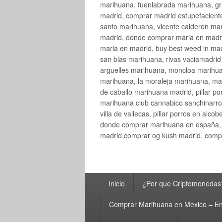
marihuana, fuenlabrada marihuana, gr
madrid, comprar madrid estupefaciente
santo marihuana, vicente calderon ma
madrid, donde comprar maria en madri
maria en madrid, buy best weed in ma
san blas marihuana, rivas vaciamadri
arguelles marihuana, moncloa marihua
marihuana, la moraleja marihuana, ma
de caballo marihuana madrid, pillar por
marihuana club cannabico sanchinarro, 
villa de vallecas, pillar porros en al
donde comprar marihuana en españa, 
madrid,comprar og kush madrid, compr
Menú
Inicio
¿Por que Criptomonedas
principal
Comprar Marihuana en Mexico – En