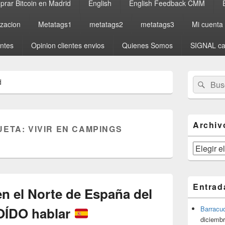
rar Bitcoin en Madrid
English
English Feedback CMM
izacion
Metatags1
metatags2
metatags3
Mi cuenta
entes
Opinion clientes envios
Quienes Somos
SIGNAL ca
El
Buscar
Busc
d
área
por:
de
widget
barra
lateral
Archiv
UETA:
VIVIR EN CAMPINGS
primaria
Archivos
Entrad
n el Norte de España del
OÍDO hablar
Barracu
diciembr