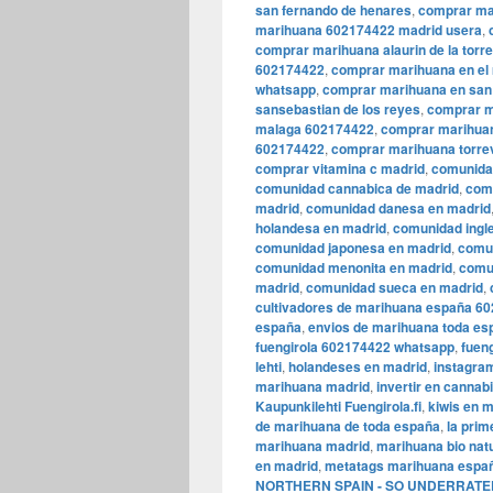
san fernando de henares
,
comprar ma
marihuana 602174422 madrid usera
,
comprar marihuana alaurin de la torr
602174422
,
comprar marihuana en el
whatsapp
,
comprar marihuana en san 
sansebastian de los reyes
,
comprar m
malaga 602174422
,
comprar marihua
602174422
,
comprar marihuana torre
comprar vitamina c madrid
,
comunida
comunidad cannabica de madrid
,
com
madrid
,
comunidad danesa en madrid
holandesa en madrid
,
comunidad ingl
comunidad japonesa en madrid
,
comun
comunidad menonita en madrid
,
comu
madrid
,
comunidad sueca en madrid
,
cultivadores de marihuana españa 6
españa
,
envios de marihuana toda e
fuengirola 602174422 whatsapp
,
fuen
lehti
,
holandeses en madrid
,
instagra
marihuana madrid
,
invertir en cannab
Kaupunkilehti Fuengirola.fi
,
kiwis en 
de marihuana de toda españa
,
la prim
marihuana madrid
,
marihuana bio nat
en madrid
,
metatags marihuana espa
NORTHERN SPAIN - SO UNDERRAT