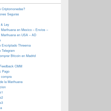
e Criptomonedas?
iones Seguras
 & Ley
 Marihuana en Mexico – Envios –
 Marihuana en USA – AD
o
o Encriptado Threema
o Telegram
omprar Bitcoin en Madrid
 Feedback CMM
& Pago
r compra
 de la Marihuana
cion
s1
s2
s3
ta