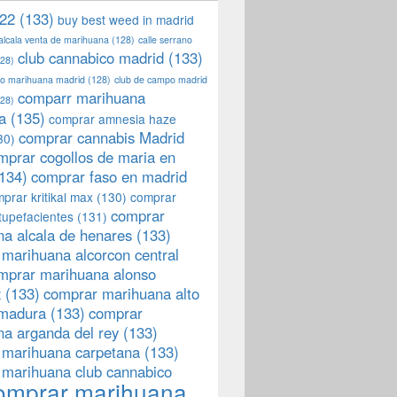
22
(133)
buy best weed in madrid
 alcala venta de marihuana
(128)
calle serrano
club cannabico madrid
(133)
28)
llo marihuana madrid
(128)
club de campo madrid
comparr marihuana
28)
a
(135)
comprar amnesia haze
comprar cannabis Madrid
30)
mprar cogollos de maria en
134)
comprar faso en madrid
prar kritikal max
(130)
comprar
comprar
tupefacientes
(131)
a alcala de henares
(133)
marihuana alcorcon central
mprar marihuana alonso
z
(133)
comprar marihuana alto
emadura
(133)
comprar
a arganda del rey
(133)
 marihuana carpetana
(133)
 marihuana club cannabico
omprar marihuana