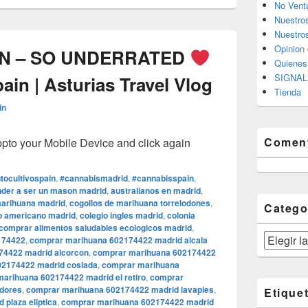
No Vent
Nuestro
Nuestros
Opinion 
N – SO UNDERRATED
Quiene
SIGNAL 
ain | Asturias Travel Vlog
Tienda
in
Coment
o your Mobile Device and click again
tocultivospain
,
#cannabismadrid
,
#cannabisspain
,
der a ser un mason madrid
,
australianos en madrid
,
marihuana madrid
,
cogollos de marihuana torrelodones
,
Catego
o americano madrid
,
colegio ingles madrid
,
colonia
comprar alimentos saludables ecologicos madrid
,
Categorías
174422
,
comprar marihuana 602174422 madrid alcala
74422 madrid alcorcon
,
comprar marihuana 602174422
02174422 madrid coslada
,
comprar marihuana
arihuana 602174422 madrid el retiro
,
comprar
dores
,
comprar marihuana 602174422 madrid lavapies
,
Etique
plaza eliptica
,
comprar marihuana 602174422 madrid