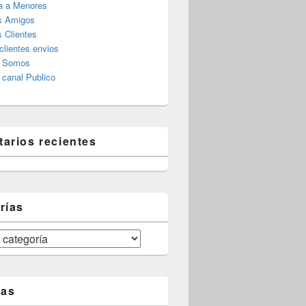
a a Menores
s Amigos
 Clientes
clientes envios
s Somos
canal Publico
arios recientes
rías
tas