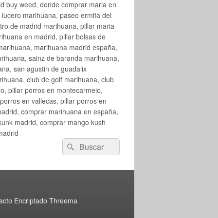
rid buy weed, donde comprar maria en
 lucero marihuana, paseo ermita del
o de madrid marihuana, pillar maria
huana en madrid, pillar bolsas de
 marihuana, marihuana madrid españa,
arihuana, sainz de baranda marihuana,
na, san agustin de guadalix
huana, club de golf marihuana, club
ro, pillar porros en montecarmelo,
orros en vallecas, pillar porros en
en madrid, comprar marihuana en españa,
skunk madrid, comprar mango kush
madrid
Buscar
Buscar
por:
acto Encriptado Threema