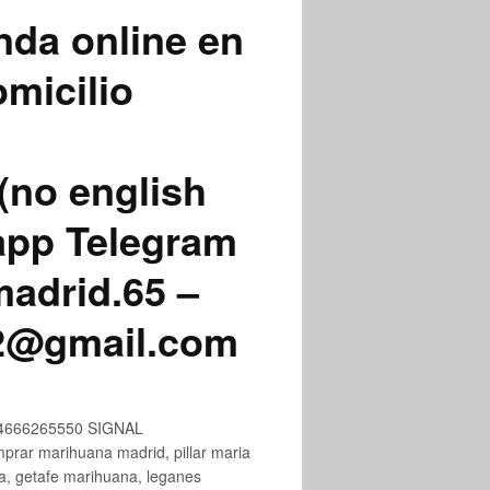
nda online en
micilio
(no english
app Telegram
adrid.65 –
72@gmail.com
+34666265550 SIGNAL
ar marihuana madrid, pillar maria
na, getafe marihuana, leganes