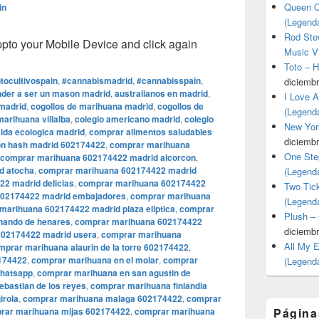
Queen O
in
(Legend
Rod Stew
o your Mobile Device and click again
Music V
Toto – 
tocultivospain
,
#cannabismadrid
,
#cannabisspain
,
diciembr
der a ser un mason madrid
,
australianos en madrid
,
I Love 
madrid
,
cogollos de marihuana madrid
,
cogollos de
(Legend
marihuana villalba
,
colegio americano madrid
,
colegio
New Yor
ida ecologica madrid
,
comprar alimentos saludables
diciembr
on hash madrid 602174422
,
comprar marihuana
One Ste
comprar marihuana 602174422 madrid alcorcon
,
d atocha
,
comprar marihuana 602174422 madrid
(Legend
2 madrid delicias
,
comprar marihuana 602174422
Two Tic
602174422 madrid embajadores
,
comprar marihuana
(Legend
marihuana 602174422 madrid plaza eliptica
,
comprar
Plush –
nando de henares
,
comprar marihuana 602174422
diciembr
602174422 madrid usera
,
comprar marihuana
All My 
mprar marihuana alaurin de la torre 602174422
,
2174422
,
comprar marihuana en el molar
,
comprar
(Legend
whatsapp
,
comprar marihuana en san agustin de
bastian de los reyes
,
comprar marihuana finlandia
irola
,
comprar marihuana malaga 602174422
,
comprar
rar marihuana mijas 602174422
,
comprar marihuana
Página