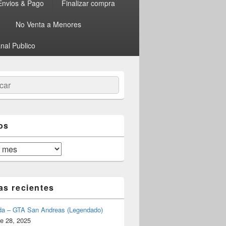
Envios & Pago
Finalizar compra
No Venta a Menores
nal Publico
ar
os
as recientes
da – GTA San Andreas (Legendado)
e 28, 2025