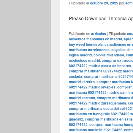
Publicado el
octubre 29, 2025
por
adm
Please Download Threema Appt
Publicado en
articulos
|
Etiquetado
#au
alimentos menonitas en madrid
,
apren
buy weed fuengirola
,
canadienses en 
marihuana torrelodones
,
cogollos de 
ingles madrid
,
colonia finlandesa
,
com
ecologicos madrid
,
comprar extracci
602174422 madrid alcala de henares
,
comprar marihuana 602174422 madri
coslada
,
comprar marihuana 60217442
madrid el retiro
,
comprar marihuana 
602174422 madrid lavapies
,
comprar 
marihuana 602174422 madrid san fer
madrid serrano
,
comprar marihuana 
602174422 madrid zarzaquemada
,
co
comprar marihuana costa del sol 60
marihuana en fuengirola 602174422 
guadalix
,
comprar marihuana en sanse
602174422
,
comprar marihuana fueng
marihuana marbella 602174422
,
comp