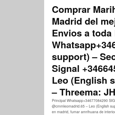
Comprar Marih
Madrid del me
Envios a toda 
Whatsapp+3467
support) – Se
Signal +3466
Leo (English 
– Threema: 
Principal Whatsapp+34677084290 SIGN
@cmmleomadrid.65 – Leo (English su
en madrid, fumar amrihuana de interior