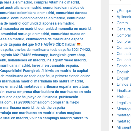
a barata en madrid
,
comprar vitamina c madrid
,
ad australiana en madrid
,
comunidad cannabica de
¿Por qu
omunidad colombiana en madrid
,
comunidad danesa
Aplicac
madrid
,
comunidad holandesa en madrid
,
comunidad
Carrito
sa de madrid
,
comunidad japonesa en madrid
,
d masonica en madrid
,
comunidad menonita en madrid
,
Censura
comunidad noruega en madrid
,
comunidad sueca en
Comprar
nses en madrid
,
cultivadores de marihuana españa
Comprar
rte de España del que NO HABÍAS OÍDO hablar
,
Contact
e españa
,
envios de marihuana toda españa 602174422
,
Contact
engirola 602174422 whatsapp
,
fuengirola grow shop
,
Contact
ehti
,
holandeses en madrid
,
instagram weed madrid
,
 marihuana madrid
,
invertir en cannabis españa
,
Donde c
Kaupunkilehti Fuengirola.fi
,
kiwis en madrid
,
la capital
English
a de marihuana de toda españa
,
la primera tienda online
English
a marihuana madrid
,
marihuana bio natural madrid
,
Envios 
es en madrid
,
metatags marihuana españa
,
metatags
Finaliza
ain
,
nueva empresa distribuidora de marihuana en toda
Historia
arihuana españa
,
playa de Finlandia
,
publicación
dia.com
,
sat97800@gmail.com comprar la mejor
Legaliza
ar marihuana madrid
,
tienda thc españa
Metatag
trabaja con marihuana en madrid
,
trufas magicas
metatag
natural en madrid
,
vivir en campings madrid
,
where to
metatag
Mi cuen