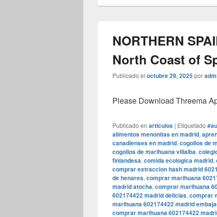
NORTHERN SPAI
North Coast of Sp
Publicado el
octubre 29, 2025
por
adm
Please Download Threema Appt
Publicado en
articulos
|
Etiquetado
#au
alimentos menonitas en madrid
,
apren
canadienses en madrid
,
cogollos de 
cogollos de marihuana villalba
,
colegi
finlandesa
,
comida ecologica madrid
,
comprar extraccion hash madrid 602
de henares
,
comprar marihuana 6021
madrid atocha
,
comprar marihuana 6
602174422 madrid delicias
,
comprar m
marihuana 602174422 madrid embaja
comprar marihuana 602174422 madrid 