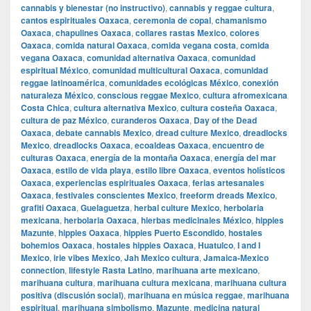
cannabis y bienestar (no instructivo)
,
cannabis y reggae cultura
,
cantos espirituales Oaxaca
,
ceremonia de copal
,
chamanismo
Oaxaca
,
chapulines Oaxaca
,
collares rastas Mexico
,
colores
Oaxaca
,
comida natural Oaxaca
,
comida vegana costa
,
comida
vegana Oaxaca
,
comunidad alternativa Oaxaca
,
comunidad
espiritual México
,
comunidad multicultural Oaxaca
,
comunidad
reggae latinoamérica
,
comunidades ecológicas México
,
conexión
naturaleza México
,
conscious reggae Mexico
,
cultura afromexicana
Costa Chica
,
cultura alternativa Mexico
,
cultura costeña Oaxaca
,
cultura de paz México
,
curanderos Oaxaca
,
Day of the Dead
Oaxaca
,
debate cannabis Mexico
,
dread culture Mexico
,
dreadlocks
Mexico
,
dreadlocks Oaxaca
,
ecoaldeas Oaxaca
,
encuentro de
culturas Oaxaca
,
energía de la montaña Oaxaca
,
energía del mar
Oaxaca
,
estilo de vida playa
,
estilo libre Oaxaca
,
eventos holísticos
Oaxaca
,
experiencias espirituales Oaxaca
,
ferias artesanales
Oaxaca
,
festivales conscientes Mexico
,
freeform dreads Mexico
,
grafiti Oaxaca
,
Guelaguetza
,
herbal culture Mexico
,
herbolaria
mexicana
,
herbolaria Oaxaca
,
hierbas medicinales México
,
hippies
Mazunte
,
hippies Oaxaca
,
hippies Puerto Escondido
,
hostales
bohemios Oaxaca
,
hostales hippies Oaxaca
,
Huatulco
,
I and I
Mexico
,
irie vibes Mexico
,
Jah Mexico cultura
,
Jamaica-Mexico
connection
,
lifestyle Rasta Latino
,
marihuana arte mexicano
,
marihuana cultura
,
marihuana cultura mexicana
,
marihuana cultura
positiva (discusión social)
,
marihuana en música reggae
,
marihuana
espiritual
,
marihuana simbolismo
,
Mazunte
,
medicina natural