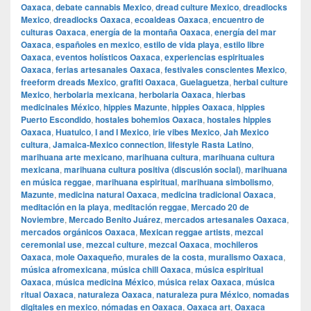
Oaxaca
,
debate cannabis Mexico
,
dread culture Mexico
,
dreadlocks
Mexico
,
dreadlocks Oaxaca
,
ecoaldeas Oaxaca
,
encuentro de
culturas Oaxaca
,
energía de la montaña Oaxaca
,
energía del mar
Oaxaca
,
españoles en mexico
,
estilo de vida playa
,
estilo libre
Oaxaca
,
eventos holísticos Oaxaca
,
experiencias espirituales
Oaxaca
,
ferias artesanales Oaxaca
,
festivales conscientes Mexico
,
freeform dreads Mexico
,
grafiti Oaxaca
,
Guelaguetza
,
herbal culture
Mexico
,
herbolaria mexicana
,
herbolaria Oaxaca
,
hierbas
medicinales México
,
hippies Mazunte
,
hippies Oaxaca
,
hippies
Puerto Escondido
,
hostales bohemios Oaxaca
,
hostales hippies
Oaxaca
,
Huatulco
,
I and I Mexico
,
irie vibes Mexico
,
Jah Mexico
cultura
,
Jamaica-Mexico connection
,
lifestyle Rasta Latino
,
marihuana arte mexicano
,
marihuana cultura
,
marihuana cultura
mexicana
,
marihuana cultura positiva (discusión social)
,
marihuana
en música reggae
,
marihuana espiritual
,
marihuana simbolismo
,
Mazunte
,
medicina natural Oaxaca
,
medicina tradicional Oaxaca
,
meditación en la playa
,
meditación reggae
,
Mercado 20 de
Noviembre
,
Mercado Benito Juárez
,
mercados artesanales Oaxaca
,
mercados orgánicos Oaxaca
,
Mexican reggae artists
,
mezcal
ceremonial use
,
mezcal culture
,
mezcal Oaxaca
,
mochileros
Oaxaca
,
mole Oaxaqueño
,
murales de la costa
,
muralismo Oaxaca
,
música afromexicana
,
música chill Oaxaca
,
música espiritual
Oaxaca
,
música medicina México
,
música relax Oaxaca
,
música
ritual Oaxaca
,
naturaleza Oaxaca
,
naturaleza pura México
,
nomadas
digitales en mexico
,
nómadas en Oaxaca
,
Oaxaca art
,
Oaxaca