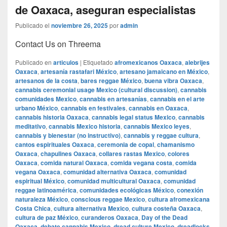
de Oaxaca, aseguran especialistas
Publicado el
noviembre 26, 2025
por
admin
Contact Us on Threema
Publicado en
articulos
|
Etiquetado
afromexicanos Oaxaca
,
alebrijes
Oaxaca
,
artesanía rastafari México
,
artesano jamaicano en México
,
artesanos de la costa
,
bares reggae México
,
buena vibra Oaxaca
,
cannabis ceremonial usage Mexico (cultural discussion)
,
cannabis
comunidades Mexico
,
cannabis en artesanías
,
cannabis en el arte
urbano México
,
cannabis en festivales
,
cannabis en Oaxaca
,
cannabis historia Oaxaca
,
cannabis legal status Mexico
,
cannabis
meditativo
,
cannabis Mexico historia
,
cannabis Mexico leyes
,
cannabis y bienestar (no instructivo)
,
cannabis y reggae cultura
,
cantos espirituales Oaxaca
,
ceremonia de copal
,
chamanismo
Oaxaca
,
chapulines Oaxaca
,
collares rastas Mexico
,
colores
Oaxaca
,
comida natural Oaxaca
,
comida vegana costa
,
comida
vegana Oaxaca
,
comunidad alternativa Oaxaca
,
comunidad
espiritual México
,
comunidad multicultural Oaxaca
,
comunidad
reggae latinoamérica
,
comunidades ecológicas México
,
conexión
naturaleza México
,
conscious reggae Mexico
,
cultura afromexicana
Costa Chica
,
cultura alternativa Mexico
,
cultura costeña Oaxaca
,
cultura de paz México
,
curanderos Oaxaca
,
Day of the Dead
Oaxaca
,
debate cannabis Mexico
,
dread culture Mexico
,
dreadlocks