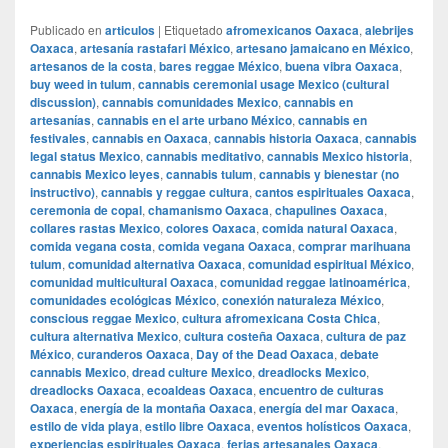
Publicado en
articulos
|
Etiquetado
afromexicanos Oaxaca
,
alebrijes
Oaxaca
,
artesanía rastafari México
,
artesano jamaicano en México
,
artesanos de la costa
,
bares reggae México
,
buena vibra Oaxaca
,
buy weed in tulum
,
cannabis ceremonial usage Mexico (cultural
discussion)
,
cannabis comunidades Mexico
,
cannabis en
artesanías
,
cannabis en el arte urbano México
,
cannabis en
festivales
,
cannabis en Oaxaca
,
cannabis historia Oaxaca
,
cannabis
legal status Mexico
,
cannabis meditativo
,
cannabis Mexico historia
,
cannabis Mexico leyes
,
cannabis tulum
,
cannabis y bienestar (no
instructivo)
,
cannabis y reggae cultura
,
cantos espirituales Oaxaca
,
ceremonia de copal
,
chamanismo Oaxaca
,
chapulines Oaxaca
,
collares rastas Mexico
,
colores Oaxaca
,
comida natural Oaxaca
,
comida vegana costa
,
comida vegana Oaxaca
,
comprar marihuana
tulum
,
comunidad alternativa Oaxaca
,
comunidad espiritual México
,
comunidad multicultural Oaxaca
,
comunidad reggae latinoamérica
,
comunidades ecológicas México
,
conexión naturaleza México
,
conscious reggae Mexico
,
cultura afromexicana Costa Chica
,
cultura alternativa Mexico
,
cultura costeña Oaxaca
,
cultura de paz
México
,
curanderos Oaxaca
,
Day of the Dead Oaxaca
,
debate
cannabis Mexico
,
dread culture Mexico
,
dreadlocks Mexico
,
dreadlocks Oaxaca
,
ecoaldeas Oaxaca
,
encuentro de culturas
Oaxaca
,
energía de la montaña Oaxaca
,
energía del mar Oaxaca
,
estilo de vida playa
,
estilo libre Oaxaca
,
eventos holísticos Oaxaca
,
experiencias espirituales Oaxaca
,
ferias artesanales Oaxaca
,