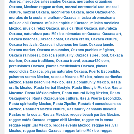
Juárez
,
mercados artesanales Oaxaca
,
mercados orgánicos
Oaxaca
,
Mexican reggae artists
,
mezcal ceremonial use
,
mezcal
culture
,
mezcal Oaxaca
,
mochileros Oaxaca
,
mole Oaxaqueño
,
murales de la costa
,
muralismo Oaxaca
,
música afromexicana
,
música chill Oaxaca
,
música espiritual Oaxaca
,
música medicina
México
,
música relax Oaxaca
,
música ritual Oaxaca
,
naturaleza
Oaxaca
,
naturaleza pura México
,
nómadas en Oaxaca
,
Oaxaca art
,
Oaxaca beaches
,
Oaxaca coast
,
Oaxaca crafts
,
Oaxaca culture
,
Oaxaca festivals
,
Oaxaca indigenous heritage
,
Oaxaca jungle
,
Oaxaca market
,
Oaxaca mountains
,
Oaxaca pueblos mágicos
,
Oaxaca rainforest
,
Oaxaca spirituality
,
Oaxaca street food
,
Oaxaca
tourism
,
Oaxaca traditions
,
Oaxaca travel
,
oaxaca420.com
,
percusiones Oaxaca
,
plantas medicinales Oaxaca
,
playas
escondidas Oaxaca
,
playas naturales Oaxaca
,
Puerto Escondido
,
pulseras rastas Mexico
,
raíces africanas México
,
raíces caribeñas
México
,
Rasta beach life Mexico
,
Rasta community Mexico
,
Rasta
crafts Mexico
,
Rasta herbal lifestyle
,
Rasta lifestyle Mexico
,
Rasta
Mazunte
,
Rasta México raíces
,
Rasta natural living Mexico
,
Rasta
Oaxaqueños
,
Rasta Oaxaqueños cultura
,
Rasta Puerto Escondido
,
Rasta spirituality Mexico
,
Rasta Zipolite
,
Rastafari consciousness
Mexico
,
Rastafari Mexico culture
,
Rastafari y cannabis filosofía
,
Rastas en la costa
,
Rastas Mexico
,
reggae beach parties Mexico
,
reggae cafés Oaxaca
,
reggae chill Mexico
,
reggae en la costa
,
reggae espiritual Mexico
,
reggae events Mexico
,
reggae festival
Mexico
,
reggae fiestas Oaxaca
,
reggae latino México
,
reggae