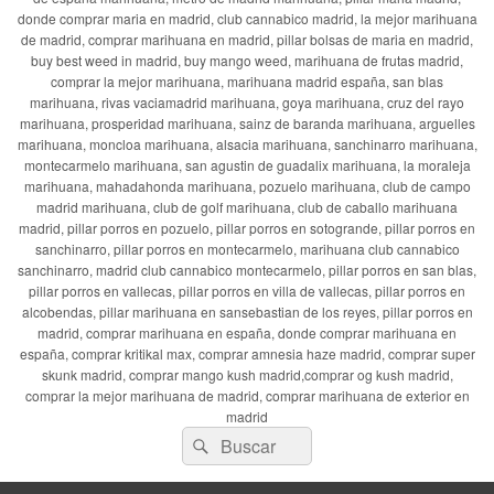
donde comprar maria en madrid, club cannabico madrid, la mejor marihuana
de madrid, comprar marihuana en madrid, pillar bolsas de maria en madrid,
buy best weed in madrid, buy mango weed, marihuana de frutas madrid,
comprar la mejor marihuana, marihuana madrid españa, san blas
marihuana, rivas vaciamadrid marihuana, goya marihuana, cruz del rayo
marihuana, prosperidad marihuana, sainz de baranda marihuana, arguelles
marihuana, moncloa marihuana, alsacia marihuana, sanchinarro marihuana,
montecarmelo marihuana, san agustin de guadalix marihuana, la moraleja
marihuana, mahadahonda marihuana, pozuelo marihuana, club de campo
madrid marihuana, club de golf marihuana, club de caballo marihuana
madrid, pillar porros en pozuelo, pillar porros en sotogrande, pillar porros en
sanchinarro, pillar porros en montecarmelo, marihuana club cannabico
sanchinarro, madrid club cannabico montecarmelo, pillar porros en san blas,
pillar porros en vallecas, pillar porros en villa de vallecas, pillar porros en
alcobendas, pillar marihuana en sansebastian de los reyes, pillar porros en
madrid, comprar marihuana en españa, donde comprar marihuana en
españa, comprar kritikal max, comprar amnesia haze madrid, comprar super
skunk madrid, comprar mango kush madrid,comprar og kush madrid,
comprar la mejor marihuana de madrid, comprar marihuana de exterior en
madrid
Buscar
Buscar
por: