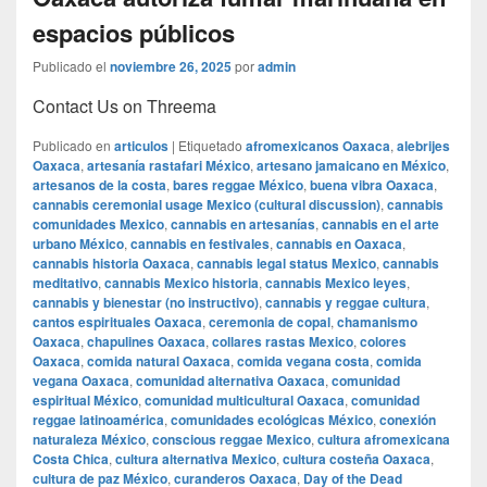
espacios públicos
Publicado el
noviembre 26, 2025
por
admin
Contact Us on Threema
Publicado en
articulos
|
Etiquetado
afromexicanos Oaxaca
,
alebrijes
Oaxaca
,
artesanía rastafari México
,
artesano jamaicano en México
,
artesanos de la costa
,
bares reggae México
,
buena vibra Oaxaca
,
cannabis ceremonial usage Mexico (cultural discussion)
,
cannabis
comunidades Mexico
,
cannabis en artesanías
,
cannabis en el arte
urbano México
,
cannabis en festivales
,
cannabis en Oaxaca
,
cannabis historia Oaxaca
,
cannabis legal status Mexico
,
cannabis
meditativo
,
cannabis Mexico historia
,
cannabis Mexico leyes
,
cannabis y bienestar (no instructivo)
,
cannabis y reggae cultura
,
cantos espirituales Oaxaca
,
ceremonia de copal
,
chamanismo
Oaxaca
,
chapulines Oaxaca
,
collares rastas Mexico
,
colores
Oaxaca
,
comida natural Oaxaca
,
comida vegana costa
,
comida
vegana Oaxaca
,
comunidad alternativa Oaxaca
,
comunidad
espiritual México
,
comunidad multicultural Oaxaca
,
comunidad
reggae latinoamérica
,
comunidades ecológicas México
,
conexión
naturaleza México
,
conscious reggae Mexico
,
cultura afromexicana
Costa Chica
,
cultura alternativa Mexico
,
cultura costeña Oaxaca
,
cultura de paz México
,
curanderos Oaxaca
,
Day of the Dead