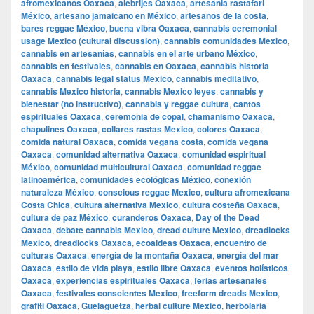
afromexicanos Oaxaca
,
alebrijes Oaxaca
,
artesanía rastafari
México
,
artesano jamaicano en México
,
artesanos de la costa
,
bares reggae México
,
buena vibra Oaxaca
,
cannabis ceremonial
usage Mexico (cultural discussion)
,
cannabis comunidades Mexico
,
cannabis en artesanías
,
cannabis en el arte urbano México
,
cannabis en festivales
,
cannabis en Oaxaca
,
cannabis historia
Oaxaca
,
cannabis legal status Mexico
,
cannabis meditativo
,
cannabis Mexico historia
,
cannabis Mexico leyes
,
cannabis y
bienestar (no instructivo)
,
cannabis y reggae cultura
,
cantos
espirituales Oaxaca
,
ceremonia de copal
,
chamanismo Oaxaca
,
chapulines Oaxaca
,
collares rastas Mexico
,
colores Oaxaca
,
comida natural Oaxaca
,
comida vegana costa
,
comida vegana
Oaxaca
,
comunidad alternativa Oaxaca
,
comunidad espiritual
México
,
comunidad multicultural Oaxaca
,
comunidad reggae
latinoamérica
,
comunidades ecológicas México
,
conexión
naturaleza México
,
conscious reggae Mexico
,
cultura afromexicana
Costa Chica
,
cultura alternativa Mexico
,
cultura costeña Oaxaca
,
cultura de paz México
,
curanderos Oaxaca
,
Day of the Dead
Oaxaca
,
debate cannabis Mexico
,
dread culture Mexico
,
dreadlocks
Mexico
,
dreadlocks Oaxaca
,
ecoaldeas Oaxaca
,
encuentro de
culturas Oaxaca
,
energía de la montaña Oaxaca
,
energía del mar
Oaxaca
,
estilo de vida playa
,
estilo libre Oaxaca
,
eventos holísticos
Oaxaca
,
experiencias espirituales Oaxaca
,
ferias artesanales
Oaxaca
,
festivales conscientes Mexico
,
freeform dreads Mexico
,
grafiti Oaxaca
,
Guelaguetza
,
herbal culture Mexico
,
herbolaria