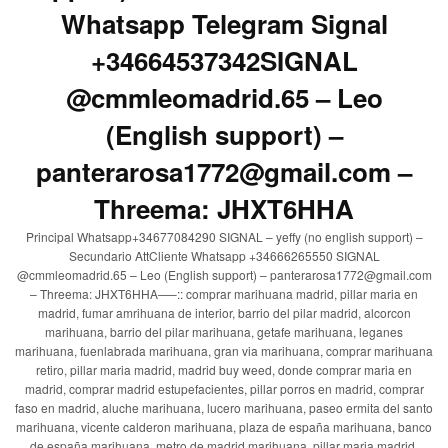
Whatsapp Telegram Signal
+34664537342SIGNAL
@cmmleomadrid.65 – Leo
(English support) –
panterarosa1772@gmail.com –
Threema: JHXT6HHA
Principal Whatsapp+34677084290 SIGNAL – yeffy (no english support) –
Secundario AttCliente Whatsapp +34666265550 SIGNAL
@cmmleomadrid.65 – Leo (English support) – panterarosa1772@gmail.com
– Threema: JHXT6HHA—–:: comprar marihuana madrid, pillar maria en
madrid, fumar amrihuana de interior, barrio del pilar madrid, alcorcon
marihuana, barrio del pilar marihuana, getafe marihuana, leganes
marihuana, fuenlabrada marihuana, gran via marihuana, comprar marihuana
retiro, pillar maria madrid, madrid buy weed, donde comprar maria en
madrid, comprar madrid estupefacientes, pillar porros en madrid, comprar
faso en madrid, aluche marihuana, lucero marihuana, paseo ermita del santo
marihuana, vicente calderon marihuana, plaza de españa marihuana, banco
de españa marihuana, metro de madrid marihuana, pillar maria madrid,