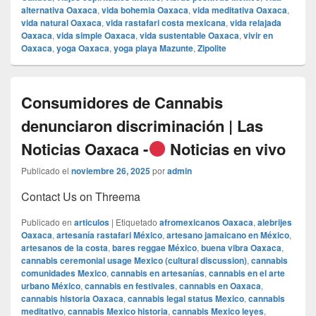
alternativa Oaxaca
,
vida bohemia Oaxaca
,
vida meditativa Oaxaca
,
vida natural Oaxaca
,
vida rastafari costa mexicana
,
vida relajada
Oaxaca
,
vida simple Oaxaca
,
vida sustentable Oaxaca
,
vivir en
Oaxaca
,
yoga Oaxaca
,
yoga playa Mazunte
,
Zipolite
Consumidores de Cannabis
denunciaron discriminación | Las
Noticias Oaxaca -
Noticias en vivo
Publicado el
noviembre 26, 2025
por
admin
Contact Us on Threema
Publicado en
articulos
|
Etiquetado
afromexicanos Oaxaca
,
alebrijes
Oaxaca
,
artesanía rastafari México
,
artesano jamaicano en México
,
artesanos de la costa
,
bares reggae México
,
buena vibra Oaxaca
,
cannabis ceremonial usage Mexico (cultural discussion)
,
cannabis
comunidades Mexico
,
cannabis en artesanías
,
cannabis en el arte
urbano México
,
cannabis en festivales
,
cannabis en Oaxaca
,
cannabis historia Oaxaca
,
cannabis legal status Mexico
,
cannabis
meditativo
,
cannabis Mexico historia
,
cannabis Mexico leyes
,