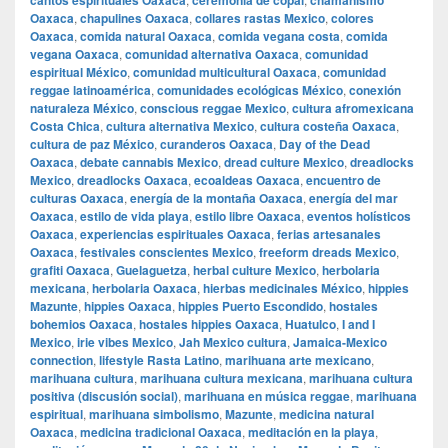
cantos espirituales Oaxaca
ceremonia de copal
chamanismo
Oaxaca
,
chapulines Oaxaca
,
collares rastas Mexico
,
colores
Oaxaca
,
comida natural Oaxaca
,
comida vegana costa
,
comida
vegana Oaxaca
,
comunidad alternativa Oaxaca
,
comunidad
espiritual México
,
comunidad multicultural Oaxaca
,
comunidad
reggae latinoamérica
,
comunidades ecológicas México
,
conexión
naturaleza México
,
conscious reggae Mexico
,
cultura afromexicana
Costa Chica
,
cultura alternativa Mexico
,
cultura costeña Oaxaca
,
cultura de paz México
,
curanderos Oaxaca
,
Day of the Dead
Oaxaca
,
debate cannabis Mexico
,
dread culture Mexico
,
dreadlocks
Mexico
,
dreadlocks Oaxaca
,
ecoaldeas Oaxaca
,
encuentro de
culturas Oaxaca
,
energía de la montaña Oaxaca
,
energía del mar
Oaxaca
,
estilo de vida playa
,
estilo libre Oaxaca
,
eventos holísticos
Oaxaca
,
experiencias espirituales Oaxaca
,
ferias artesanales
Oaxaca
,
festivales conscientes Mexico
,
freeform dreads Mexico
,
grafiti Oaxaca
,
Guelaguetza
,
herbal culture Mexico
,
herbolaria
mexicana
,
herbolaria Oaxaca
,
hierbas medicinales México
,
hippies
Mazunte
,
hippies Oaxaca
,
hippies Puerto Escondido
,
hostales
bohemios Oaxaca
,
hostales hippies Oaxaca
,
Huatulco
,
I and I
Mexico
,
irie vibes Mexico
,
Jah Mexico cultura
,
Jamaica-Mexico
connection
,
lifestyle Rasta Latino
,
marihuana arte mexicano
,
marihuana cultura
,
marihuana cultura mexicana
,
marihuana cultura
positiva (discusión social)
,
marihuana en música reggae
,
marihuana
espiritual
,
marihuana simbolismo
,
Mazunte
,
medicina natural
Oaxaca
,
medicina tradicional Oaxaca
,
meditación en la playa
,