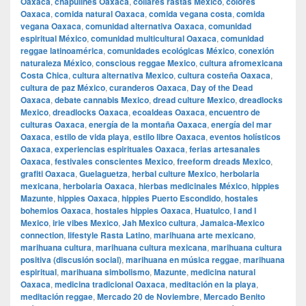
Oaxaca
,
chapulines Oaxaca
,
collares rastas Mexico
,
colores
Oaxaca
,
comida natural Oaxaca
,
comida vegana costa
,
comida
vegana Oaxaca
,
comunidad alternativa Oaxaca
,
comunidad
espiritual México
,
comunidad multicultural Oaxaca
,
comunidad
reggae latinoamérica
,
comunidades ecológicas México
,
conexión
naturaleza México
,
conscious reggae Mexico
,
cultura afromexicana
Costa Chica
,
cultura alternativa Mexico
,
cultura costeña Oaxaca
,
cultura de paz México
,
curanderos Oaxaca
,
Day of the Dead
Oaxaca
,
debate cannabis Mexico
,
dread culture Mexico
,
dreadlocks
Mexico
,
dreadlocks Oaxaca
,
ecoaldeas Oaxaca
,
encuentro de
culturas Oaxaca
,
energía de la montaña Oaxaca
,
energía del mar
Oaxaca
,
estilo de vida playa
,
estilo libre Oaxaca
,
eventos holísticos
Oaxaca
,
experiencias espirituales Oaxaca
,
ferias artesanales
Oaxaca
,
festivales conscientes Mexico
,
freeform dreads Mexico
,
grafiti Oaxaca
,
Guelaguetza
,
herbal culture Mexico
,
herbolaria
mexicana
,
herbolaria Oaxaca
,
hierbas medicinales México
,
hippies
Mazunte
,
hippies Oaxaca
,
hippies Puerto Escondido
,
hostales
bohemios Oaxaca
,
hostales hippies Oaxaca
,
Huatulco
,
I and I
Mexico
,
irie vibes Mexico
,
Jah Mexico cultura
,
Jamaica-Mexico
connection
,
lifestyle Rasta Latino
,
marihuana arte mexicano
,
marihuana cultura
,
marihuana cultura mexicana
,
marihuana cultura
positiva (discusión social)
,
marihuana en música reggae
,
marihuana
espiritual
,
marihuana simbolismo
,
Mazunte
,
medicina natural
Oaxaca
,
medicina tradicional Oaxaca
,
meditación en la playa
,
meditación reggae
,
Mercado 20 de Noviembre
,
Mercado Benito