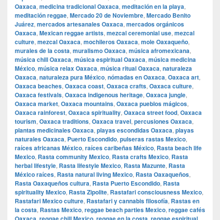
Oaxaca
,
medicina tradicional Oaxaca
,
meditación en la playa
,
meditación reggae
,
Mercado 20 de Noviembre
,
Mercado Benito
Juárez
,
mercados artesanales Oaxaca
,
mercados orgánicos
Oaxaca
,
Mexican reggae artists
,
mezcal ceremonial use
,
mezcal
culture
,
mezcal Oaxaca
,
mochileros Oaxaca
,
mole Oaxaqueño
,
murales de la costa
,
muralismo Oaxaca
,
música afromexicana
,
música chill Oaxaca
,
música espiritual Oaxaca
,
música medicina
México
,
música relax Oaxaca
,
música ritual Oaxaca
,
naturaleza
Oaxaca
,
naturaleza pura México
,
nómadas en Oaxaca
,
Oaxaca art
,
Oaxaca beaches
,
Oaxaca coast
,
Oaxaca crafts
,
Oaxaca culture
,
Oaxaca festivals
,
Oaxaca indigenous heritage
,
Oaxaca jungle
,
Oaxaca market
,
Oaxaca mountains
,
Oaxaca pueblos mágicos
,
Oaxaca rainforest
,
Oaxaca spirituality
,
Oaxaca street food
,
Oaxaca
tourism
,
Oaxaca traditions
,
Oaxaca travel
,
percusiones Oaxaca
,
plantas medicinales Oaxaca
,
playas escondidas Oaxaca
,
playas
naturales Oaxaca
,
Puerto Escondido
,
pulseras rastas Mexico
,
raíces africanas México
,
raíces caribeñas México
,
Rasta beach life
Mexico
,
Rasta community Mexico
,
Rasta crafts Mexico
,
Rasta
herbal lifestyle
,
Rasta lifestyle Mexico
,
Rasta Mazunte
,
Rasta
México raíces
,
Rasta natural living Mexico
,
Rasta Oaxaqueños
,
Rasta Oaxaqueños cultura
,
Rasta Puerto Escondido
,
Rasta
spirituality Mexico
,
Rasta Zipolite
,
Rastafari consciousness Mexico
,
Rastafari Mexico culture
,
Rastafari y cannabis filosofía
,
Rastas en
la costa
,
Rastas Mexico
,
reggae beach parties Mexico
,
reggae cafés
Oaxaca
,
reggae chill Mexico
,
reggae en la costa
,
reggae espiritual