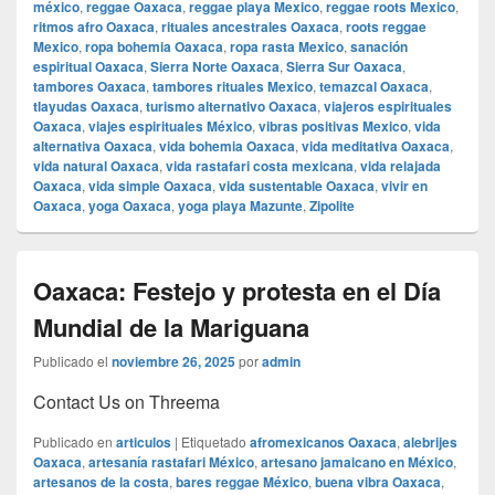
méxico
,
reggae Oaxaca
,
reggae playa Mexico
,
reggae roots Mexico
,
ritmos afro Oaxaca
,
rituales ancestrales Oaxaca
,
roots reggae
Mexico
,
ropa bohemia Oaxaca
,
ropa rasta Mexico
,
sanación
espiritual Oaxaca
,
Sierra Norte Oaxaca
,
Sierra Sur Oaxaca
,
tambores Oaxaca
,
tambores rituales Mexico
,
temazcal Oaxaca
,
tlayudas Oaxaca
,
turismo alternativo Oaxaca
,
viajeros espirituales
Oaxaca
,
viajes espirituales México
,
vibras positivas Mexico
,
vida
alternativa Oaxaca
,
vida bohemia Oaxaca
,
vida meditativa Oaxaca
,
vida natural Oaxaca
,
vida rastafari costa mexicana
,
vida relajada
Oaxaca
,
vida simple Oaxaca
,
vida sustentable Oaxaca
,
vivir en
Oaxaca
,
yoga Oaxaca
,
yoga playa Mazunte
,
Zipolite
Oaxaca: Festejo y protesta en el Día
Mundial de la Mariguana
Publicado el
noviembre 26, 2025
por
admin
Contact Us on Threema
Publicado en
articulos
|
Etiquetado
afromexicanos Oaxaca
,
alebrijes
Oaxaca
,
artesanía rastafari México
,
artesano jamaicano en México
,
artesanos de la costa
,
bares reggae México
,
buena vibra Oaxaca
,