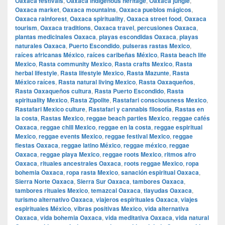
Oaxaca festivals
,
Oaxaca indigenous heritage
,
Oaxaca jungle
,
Oaxaca market
,
Oaxaca mountains
,
Oaxaca pueblos mágicos
,
Oaxaca rainforest
,
Oaxaca spirituality
,
Oaxaca street food
,
Oaxaca
tourism
,
Oaxaca traditions
,
Oaxaca travel
,
percusiones Oaxaca
,
plantas medicinales Oaxaca
,
playas escondidas Oaxaca
,
playas
naturales Oaxaca
,
Puerto Escondido
,
pulseras rastas Mexico
,
raíces africanas México
,
raíces caribeñas México
,
Rasta beach life
Mexico
,
Rasta community Mexico
,
Rasta crafts Mexico
,
Rasta
herbal lifestyle
,
Rasta lifestyle Mexico
,
Rasta Mazunte
,
Rasta
México raíces
,
Rasta natural living Mexico
,
Rasta Oaxaqueños
,
Rasta Oaxaqueños cultura
,
Rasta Puerto Escondido
,
Rasta
spirituality Mexico
,
Rasta Zipolite
,
Rastafari consciousness Mexico
,
Rastafari Mexico culture
,
Rastafari y cannabis filosofía
,
Rastas en
la costa
,
Rastas Mexico
,
reggae beach parties Mexico
,
reggae cafés
Oaxaca
,
reggae chill Mexico
,
reggae en la costa
,
reggae espiritual
Mexico
,
reggae events Mexico
,
reggae festival Mexico
,
reggae
fiestas Oaxaca
,
reggae latino México
,
reggae méxico
,
reggae
Oaxaca
,
reggae playa Mexico
,
reggae roots Mexico
,
ritmos afro
Oaxaca
,
rituales ancestrales Oaxaca
,
roots reggae Mexico
,
ropa
bohemia Oaxaca
,
ropa rasta Mexico
,
sanación espiritual Oaxaca
,
Sierra Norte Oaxaca
,
Sierra Sur Oaxaca
,
tambores Oaxaca
,
tambores rituales Mexico
,
temazcal Oaxaca
,
tlayudas Oaxaca
,
turismo alternativo Oaxaca
,
viajeros espirituales Oaxaca
,
viajes
espirituales México
,
vibras positivas Mexico
,
vida alternativa
Oaxaca
,
vida bohemia Oaxaca
,
vida meditativa Oaxaca
,
vida natural