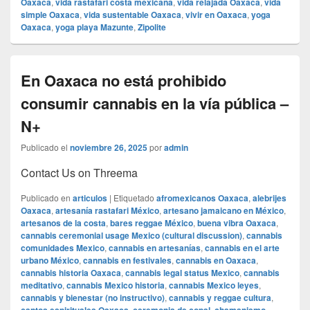
Oaxaca
,
vida rastafari costa mexicana
,
vida relajada Oaxaca
,
vida
simple Oaxaca
,
vida sustentable Oaxaca
,
vivir en Oaxaca
,
yoga
Oaxaca
,
yoga playa Mazunte
,
Zipolite
En Oaxaca no está prohibido
consumir cannabis en la vía pública –
N+
Publicado el
noviembre 26, 2025
por
admin
Contact Us on Threema
Publicado en
articulos
|
Etiquetado
afromexicanos Oaxaca
,
alebrijes
Oaxaca
,
artesanía rastafari México
,
artesano jamaicano en México
,
artesanos de la costa
,
bares reggae México
,
buena vibra Oaxaca
,
cannabis ceremonial usage Mexico (cultural discussion)
,
cannabis
comunidades Mexico
,
cannabis en artesanías
,
cannabis en el arte
urbano México
,
cannabis en festivales
,
cannabis en Oaxaca
,
cannabis historia Oaxaca
,
cannabis legal status Mexico
,
cannabis
meditativo
,
cannabis Mexico historia
,
cannabis Mexico leyes
,
cannabis y bienestar (no instructivo)
,
cannabis y reggae cultura
,
,
,