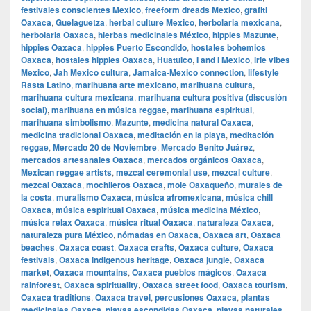
festivales conscientes Mexico
,
freeform dreads Mexico
,
grafiti
Oaxaca
,
Guelaguetza
,
herbal culture Mexico
,
herbolaria mexicana
,
herbolaria Oaxaca
,
hierbas medicinales México
,
hippies Mazunte
,
hippies Oaxaca
,
hippies Puerto Escondido
,
hostales bohemios
Oaxaca
,
hostales hippies Oaxaca
,
Huatulco
,
I and I Mexico
,
irie vibes
Mexico
,
Jah Mexico cultura
,
Jamaica-Mexico connection
,
lifestyle
Rasta Latino
,
marihuana arte mexicano
,
marihuana cultura
,
marihuana cultura mexicana
,
marihuana cultura positiva (discusión
social)
,
marihuana en música reggae
,
marihuana espiritual
,
marihuana simbolismo
,
Mazunte
,
medicina natural Oaxaca
,
medicina tradicional Oaxaca
,
meditación en la playa
,
meditación
reggae
,
Mercado 20 de Noviembre
,
Mercado Benito Juárez
,
mercados artesanales Oaxaca
,
mercados orgánicos Oaxaca
,
Mexican reggae artists
,
mezcal ceremonial use
,
mezcal culture
,
mezcal Oaxaca
,
mochileros Oaxaca
,
mole Oaxaqueño
,
murales de
la costa
,
muralismo Oaxaca
,
música afromexicana
,
música chill
Oaxaca
,
música espiritual Oaxaca
,
música medicina México
,
música relax Oaxaca
,
música ritual Oaxaca
,
naturaleza Oaxaca
,
naturaleza pura México
,
nómadas en Oaxaca
,
Oaxaca art
,
Oaxaca
beaches
,
Oaxaca coast
,
Oaxaca crafts
,
Oaxaca culture
,
Oaxaca
festivals
,
Oaxaca indigenous heritage
,
Oaxaca jungle
,
Oaxaca
market
,
Oaxaca mountains
,
Oaxaca pueblos mágicos
,
Oaxaca
rainforest
,
Oaxaca spirituality
,
Oaxaca street food
,
Oaxaca tourism
,
Oaxaca traditions
,
Oaxaca travel
,
percusiones Oaxaca
,
plantas
medicinales Oaxaca
,
playas escondidas Oaxaca
,
playas naturales