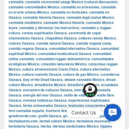
cannabis
,
cannabis ceremonial usage Mexico (cultural discussion)
,
cannabis comunidades Mexico
,
cannabis en artesanías
,
cannabis
en el arte urbano México
,
cannabis en festivales
,
cannabis en
Oaxaca
,
cannabis historia Oaxaca
,
cannabis legal status Mexico
,
cannabis meditativo
,
cannabis Mexico historia
,
cannabis Mexico
leyes
,
cannabis y bienestar (no instructivo)
,
cannabis y reggae
cultura
,
cantos espirituales Oaxaca
,
ceremonia de copal
,
chamanismo Oaxaca
,
chapulines Oaxaca
,
collares rastas Mexico
,
colores Oaxaca
,
comida natural Oaxaca
,
comida vegana costa
,
comida vegana Oaxaca
,
comunidad alternativa Oaxaca
,
comunidad
espiritual México
,
comunidad multicultural Oaxaca
,
comunidad
online cannabis
,
comunidad reggae latinoamérica
,
comunidades
ecológicas México
,
conexión naturaleza México
,
conscious reggae
Mexico
,
cultura afromexicana Costa Chica
,
cultura alternativa
Mexico
,
cultura costeña Oaxaca
,
cultura de paz México
,
curanderos
Oaxaca
,
Day of the Dead Oaxaca
,
debate cannabis Mexico
,
dread
culture Mexico
,
dreadlocks Mexico
,
dreadlocks Oaxaca
,
ecoaldeas
Oaxaca
,
encuentro de culturas Oaxaca
,
energía de la montaña
Oaxaca
,
energía del mar Oaxaca
,
estilo de vida playa
,
estilo libre
Oaxaca
,
eventos holísticos Oaxaca
,
experiencias espirituales
Oaxaca
,
ferias artesanales Oaxaca
,
festivales conscientes Mexico
,
foro cannabis españa
,
freeform dreads Mexico
,
Getafe
,
Contac
Contact Us
getafeverde.com
,
grafiti Oaxaca
,
growbarato.net
,
Guelaguetza
,
Us
hachisbueno.com
,
herbal culture Mexico
,
herbolaria mexicana
,
herbolaria Oaxaca
,
hierba
,
hierbas medicinales México
,
hippies