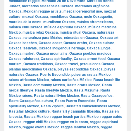
meditación reggae
,
Mercado 20 de Noviembre
,
Mercado Benito
Juárez
,
mercados artesanales Oaxaca
,
mercados orgánicos
Oaxaca
,
Mexican reggae artists
,
mezcal ceremonial use
,
mezcal
culture
,
mezcal Oaxaca
,
mochileros Oaxaca
,
mole Oaxaqueño
,
murales de la costa
,
muralismo Oaxaca
,
música afromexicana
,
música chill Oaxaca
,
música espiritual Oaxaca
,
música medicina
México
,
música relax Oaxaca
,
música ritual Oaxaca
,
naturaleza
Oaxaca
,
naturaleza pura México
,
nómadas en Oaxaca
,
Oaxaca art
,
Oaxaca beaches
,
Oaxaca coast
,
Oaxaca crafts
,
Oaxaca culture
,
Oaxaca festivals
,
Oaxaca indigenous heritage
,
Oaxaca jungle
,
Oaxaca market
,
Oaxaca mountains
,
Oaxaca pueblos mágicos
,
Oaxaca rainforest
,
Oaxaca spirituality
,
Oaxaca street food
,
Oaxaca
tourism
,
Oaxaca traditions
,
Oaxaca travel
,
percusiones Oaxaca
,
plantas medicinales Oaxaca
,
playas escondidas Oaxaca
,
playas
naturales Oaxaca
,
Puerto Escondido
,
pulseras rastas Mexico
,
raíces africanas México
,
raíces caribeñas México
,
Rasta beach life
Mexico
,
Rasta community Mexico
,
Rasta crafts Mexico
,
Rasta
herbal lifestyle
,
Rasta lifestyle Mexico
,
Rasta Mazunte
,
Rasta
México raíces
,
Rasta natural living Mexico
,
Rasta Oaxaqueños
,
Rasta Oaxaqueños cultura
,
Rasta Puerto Escondido
,
Rasta
spirituality Mexico
,
Rasta Zipolite
,
Rastafari consciousness Mexico
,
Rastafari Mexico culture
,
Rastafari y cannabis filosofía
,
Rastas en
la costa
,
Rastas Mexico
,
reggae beach parties Mexico
,
reggae cafés
Oaxaca
,
reggae chill Mexico
,
reggae en la costa
,
reggae espiritual
Mexico
,
reggae events Mexico
,
reggae festival Mexico
,
reggae