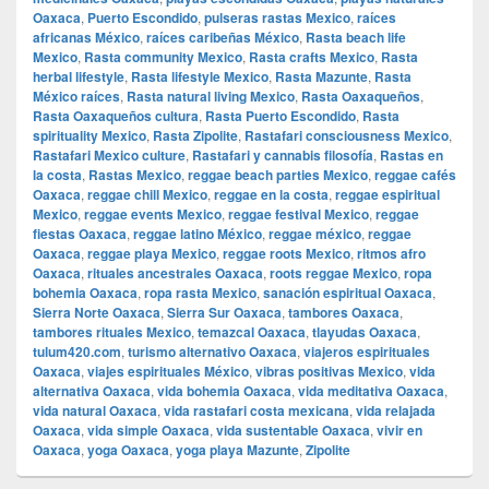
Oaxaca
,
Puerto Escondido
,
pulseras rastas Mexico
,
raíces
africanas México
,
raíces caribeñas México
,
Rasta beach life
Mexico
,
Rasta community Mexico
,
Rasta crafts Mexico
,
Rasta
herbal lifestyle
,
Rasta lifestyle Mexico
,
Rasta Mazunte
,
Rasta
México raíces
,
Rasta natural living Mexico
,
Rasta Oaxaqueños
,
Rasta Oaxaqueños cultura
,
Rasta Puerto Escondido
,
Rasta
spirituality Mexico
,
Rasta Zipolite
,
Rastafari consciousness Mexico
,
Rastafari Mexico culture
,
Rastafari y cannabis filosofía
,
Rastas en
la costa
,
Rastas Mexico
,
reggae beach parties Mexico
,
reggae cafés
Oaxaca
,
reggae chill Mexico
,
reggae en la costa
,
reggae espiritual
Mexico
,
reggae events Mexico
,
reggae festival Mexico
,
reggae
fiestas Oaxaca
,
reggae latino México
,
reggae méxico
,
reggae
Oaxaca
,
reggae playa Mexico
,
reggae roots Mexico
,
ritmos afro
Oaxaca
,
rituales ancestrales Oaxaca
,
roots reggae Mexico
,
ropa
bohemia Oaxaca
,
ropa rasta Mexico
,
sanación espiritual Oaxaca
,
Sierra Norte Oaxaca
,
Sierra Sur Oaxaca
,
tambores Oaxaca
,
tambores rituales Mexico
,
temazcal Oaxaca
,
tlayudas Oaxaca
,
tulum420.com
,
turismo alternativo Oaxaca
,
viajeros espirituales
Oaxaca
,
viajes espirituales México
,
vibras positivas Mexico
,
vida
alternativa Oaxaca
,
vida bohemia Oaxaca
,
vida meditativa Oaxaca
,
vida natural Oaxaca
,
vida rastafari costa mexicana
,
vida relajada
Oaxaca
,
vida simple Oaxaca
,
vida sustentable Oaxaca
,
vivir en
Oaxaca
,
yoga Oaxaca
,
yoga playa Mazunte
,
Zipolite