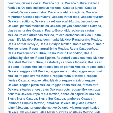
beaches
,
Oaxaca coast
,
Oaxaca crafts
,
Oaxaca culture
,
Oaxaca
festivals
,
Oaxaca indigenous heritage
,
Oaxaca jungle
,
Oaxaca
market
,
Oaxaca mountains
,
Oaxaca pueblos mágicos
,
Oaxaca
rainforest
,
Oaxaca spirituality
,
Oaxaca street food
,
Oaxaca tourism
,
Oaxaca traditions
,
Oaxaca travel
,
oaxaca420.com
,
percusiones
Oaxaca
,
plantas medicinales Oaxaca
,
playas escondidas Oaxaca
,
playas naturales Oaxaca
,
Puerto Escondido
,
pulseras rastas
Mexico
,
raíces africanas México
,
raíces caribeñas México
,
Rasta
beach life Mexico
,
Rasta community Mexico
,
Rasta crafts Mexico
,
Rasta herbal lifestyle
,
Rasta lifestyle Mexico
,
Rasta Mazunte
,
Rasta
México raíces
,
Rasta natural living Mexico
,
Rasta Oaxaqueños
,
Rasta Oaxaqueños cultura
,
Rasta Puerto Escondido
,
Rasta
spirituality Mexico
,
Rasta Zipolite
,
Rastafari consciousness Mexico
,
Rastafari Mexico culture
,
Rastafari y cannabis filosofía
,
Rastas en
la costa
,
Rastas Mexico
,
reggae beach parties Mexico
,
reggae cafés
Oaxaca
,
reggae chill Mexico
,
reggae en la costa
,
reggae espiritual
Mexico
,
reggae events Mexico
,
reggae festival Mexico
,
reggae
fiestas Oaxaca
,
reggae latino México
,
reggae méxico
,
reggae
Oaxaca
,
reggae playa Mexico
,
reggae roots Mexico
,
ritmos afro
Oaxaca
,
rituales ancestrales Oaxaca
,
roots reggae Mexico
,
ropa
bohemia Oaxaca
,
ropa rasta Mexico
,
sanación espiritual Oaxaca
,
Sierra Norte Oaxaca
,
Sierra Sur Oaxaca
,
tambores Oaxaca
,
tambores rituales Mexico
,
temazcal Oaxaca
,
tlayudas Oaxaca
,
tulum420.com
,
turismo alternativo Oaxaca
,
viajeros espirituales
Oaxaca
,
viajes espirituales México
,
vibras positivas Mexico
,
vida