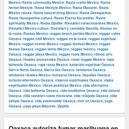
Mexico
,
Rasta community Mexico
,
Rasta crafts Mexico
,
Rasta
herbal lifestyle
,
Rasta lifestyle Mexico
,
Rasta Mazunte
,
Rasta
México raíces
,
Rasta natural living Mexico
,
Rasta Oaxaqueños
,
Rasta Oaxaqueños cultura
,
Rasta Puerto Escondido
,
Rasta
spirituality Mexico
,
Rasta Zipolite
,
Rastafari consciousness Mexico
,
Rastafari Mexico culture
,
Rastafari y cannabis filosofía
,
Rastas en
la costa
,
Rastas Mexico
,
reggae beach parties Mexico
,
reggae cafés
Oaxaca
,
reggae chill Mexico
,
reggae en la costa
,
reggae espiritual
Mexico
,
reggae events Mexico
,
reggae festival Mexico
,
reggae
fiestas Oaxaca
,
reggae latino México
,
reggae méxico
,
reggae
Oaxaca
,
reggae playa Mexico
,
reggae roots Mexico
,
ritmos afro
Oaxaca
,
rituales ancestrales Oaxaca
,
roots reggae Mexico
,
ropa
bohemia Oaxaca
,
ropa rasta Mexico
,
sanación espiritual Oaxaca
,
Sierra Norte Oaxaca
,
Sierra Sur Oaxaca
,
tambores Oaxaca
,
tambores rituales Mexico
,
temazcal Oaxaca
,
tlayudas Oaxaca
,
turismo alternativo Oaxaca
,
viajeros espirituales Oaxaca
,
viajes
espirituales México
,
vibras positivas Mexico
,
vida alternativa
Oaxaca
,
vida bohemia Oaxaca
,
vida meditativa Oaxaca
,
vida natural
Oaxaca
,
vida rastafari costa mexicana
,
vida relajada Oaxaca
,
vida
simple Oaxaca
,
vida sustentable Oaxaca
,
vivir en Oaxaca
,
yoga
Oaxaca
,
yoga playa Mazunte
,
Zipolite
Oaxaca autoriza fumar marihuana en