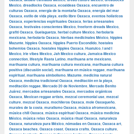
Mexico
,
dreadlocks Oaxaca
,
ecoaldeas Oaxaca
,
encuentro de
culturas Oaxaca
,
energía de la montaña Oaxaca
,
energía del mar
Oaxaca
,
estilo de vida playa
,
estilo libre Oaxaca
,
eventos holísticos
Oaxaca
,
experiencias espirituales Oaxaca
,
ferias artesanales
Oaxaca
,
festivales conscientes Mexico
,
freeform dreads Mexico
,
grafiti Oaxaca
,
Guelaguetza
,
herbal culture Mexico
,
herbolaria
mexicana
,
herbolaria Oaxaca
,
hierbas medicinales México
,
hippies
Mazunte
,
hippies Oaxaca
,
hippies Puerto Escondido
,
hostales
bohemios Oaxaca
,
hostales hippies Oaxaca
,
Huatulco
,
I and I
Mexico
,
irie vibes Mexico
,
Jah Mexico cultura
,
Jamaica-Mexico
connection
,
lifestyle Rasta Latino
,
marihuana arte mexicano
,
marihuana cultura
,
marihuana cultura mexicana
,
marihuana cultura
positiva (discusión social)
,
marihuana en música reggae
,
marihuana
espiritual
,
marihuana simbolismo
,
Mazunte
,
medicina natural
Oaxaca
,
medicina tradicional Oaxaca
,
meditación en la playa
,
meditación reggae
,
Mercado 20 de Noviembre
,
Mercado Benito
Juárez
,
mercados artesanales Oaxaca
,
mercados orgánicos
Oaxaca
,
Mexican reggae artists
,
mezcal ceremonial use
,
mezcal
culture
,
mezcal Oaxaca
,
mochileros Oaxaca
,
mole Oaxaqueño
,
murales de la costa
,
muralismo Oaxaca
,
música afromexicana
,
música chill Oaxaca
,
música espiritual Oaxaca
,
música medicina
México
,
música relax Oaxaca
,
música ritual Oaxaca
,
naturaleza
Oaxaca
,
naturaleza pura México
,
nómadas en Oaxaca
,
Oaxaca art
,
Oaxaca beaches
,
Oaxaca coast
,
Oaxaca crafts
,
Oaxaca culture
,