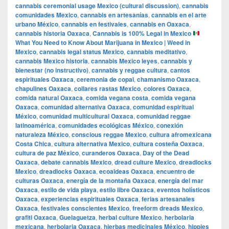
cannabis ceremonial usage Mexico (cultural discussion)
,
cannabis
comunidades Mexico
,
cannabis en artesanías
,
cannabis en el arte
urbano México
,
cannabis en festivales
,
cannabis en Oaxaca
,
cannabis historia Oaxaca
,
Cannabis is 100% Legal in Mexico
What You Need to Know About Marijuana in Mexico | Weed in
Mexico
,
cannabis legal status Mexico
,
cannabis meditativo
,
cannabis Mexico historia
,
cannabis Mexico leyes
,
cannabis y
bienestar (no instructivo)
,
cannabis y reggae cultura
,
cantos
espirituales Oaxaca
,
ceremonia de copal
,
chamanismo Oaxaca
,
chapulines Oaxaca
,
collares rastas Mexico
,
colores Oaxaca
,
comida natural Oaxaca
,
comida vegana costa
,
comida vegana
Oaxaca
,
comunidad alternativa Oaxaca
,
comunidad espiritual
México
,
comunidad multicultural Oaxaca
,
comunidad reggae
latinoamérica
,
comunidades ecológicas México
,
conexión
naturaleza México
,
conscious reggae Mexico
,
cultura afromexicana
Costa Chica
,
cultura alternativa Mexico
,
cultura costeña Oaxaca
,
cultura de paz México
,
curanderos Oaxaca
,
Day of the Dead
Oaxaca
,
debate cannabis Mexico
,
dread culture Mexico
,
dreadlocks
Mexico
,
dreadlocks Oaxaca
,
ecoaldeas Oaxaca
,
encuentro de
culturas Oaxaca
,
energía de la montaña Oaxaca
,
energía del mar
Oaxaca
,
estilo de vida playa
,
estilo libre Oaxaca
,
eventos holísticos
Oaxaca
,
experiencias espirituales Oaxaca
,
ferias artesanales
Oaxaca
,
festivales conscientes Mexico
,
freeform dreads Mexico
,
grafiti Oaxaca
,
Guelaguetza
,
herbal culture Mexico
,
herbolaria
mexicana
,
herbolaria Oaxaca
,
hierbas medicinales México
,
hippies