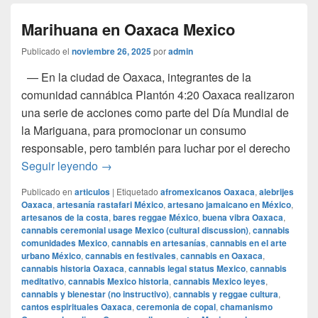
Marihuana en Oaxaca Mexico
Publicado el
noviembre 26, 2025
por
admin
— En la ciudad de Oaxaca, integrantes de la
comunidad cannábica Plantón 4:20 Oaxaca realizaron
una serie de acciones como parte del Día Mundial de
la Mariguana, para promocionar un consumo
responsable, pero también para luchar por el derecho
Marihuana en Oaxaca Mexico
Seguir leyendo
→
Publicado en
articulos
|
Etiquetado
afromexicanos Oaxaca
,
alebrijes
Oaxaca
,
artesanía rastafari México
,
artesano jamaicano en México
,
artesanos de la costa
,
bares reggae México
,
buena vibra Oaxaca
,
cannabis ceremonial usage Mexico (cultural discussion)
,
cannabis
comunidades Mexico
,
cannabis en artesanías
,
cannabis en el arte
urbano México
,
cannabis en festivales
,
cannabis en Oaxaca
,
cannabis historia Oaxaca
,
cannabis legal status Mexico
,
cannabis
meditativo
,
cannabis Mexico historia
,
cannabis Mexico leyes
,
cannabis y bienestar (no instructivo)
,
cannabis y reggae cultura
,
cantos espirituales Oaxaca
,
ceremonia de copal
,
chamanismo