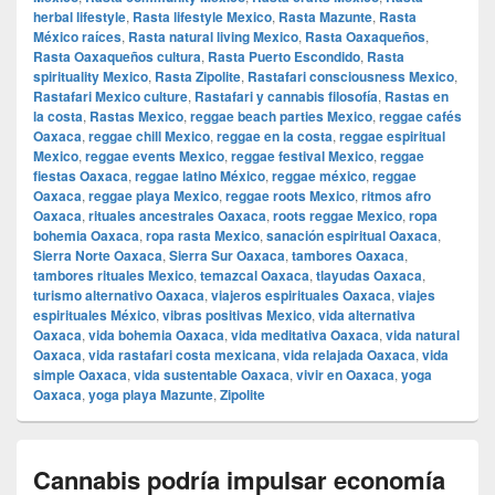
herbal lifestyle
,
Rasta lifestyle Mexico
,
Rasta Mazunte
,
Rasta
México raíces
,
Rasta natural living Mexico
,
Rasta Oaxaqueños
,
Rasta Oaxaqueños cultura
,
Rasta Puerto Escondido
,
Rasta
spirituality Mexico
,
Rasta Zipolite
,
Rastafari consciousness Mexico
,
Rastafari Mexico culture
,
Rastafari y cannabis filosofía
,
Rastas en
la costa
,
Rastas Mexico
,
reggae beach parties Mexico
,
reggae cafés
Oaxaca
,
reggae chill Mexico
,
reggae en la costa
,
reggae espiritual
Mexico
,
reggae events Mexico
,
reggae festival Mexico
,
reggae
fiestas Oaxaca
,
reggae latino México
,
reggae méxico
,
reggae
Oaxaca
,
reggae playa Mexico
,
reggae roots Mexico
,
ritmos afro
Oaxaca
,
rituales ancestrales Oaxaca
,
roots reggae Mexico
,
ropa
bohemia Oaxaca
,
ropa rasta Mexico
,
sanación espiritual Oaxaca
,
Sierra Norte Oaxaca
,
Sierra Sur Oaxaca
,
tambores Oaxaca
,
tambores rituales Mexico
,
temazcal Oaxaca
,
tlayudas Oaxaca
,
turismo alternativo Oaxaca
,
viajeros espirituales Oaxaca
,
viajes
espirituales México
,
vibras positivas Mexico
,
vida alternativa
Oaxaca
,
vida bohemia Oaxaca
,
vida meditativa Oaxaca
,
vida natural
Oaxaca
,
vida rastafari costa mexicana
,
vida relajada Oaxaca
,
vida
simple Oaxaca
,
vida sustentable Oaxaca
,
vivir en Oaxaca
,
yoga
Oaxaca
,
yoga playa Mazunte
,
Zipolite
Cannabis podría impulsar economía