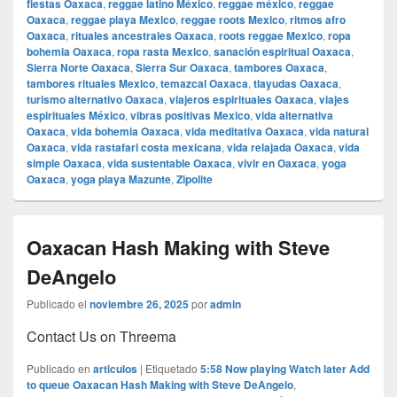
fiestas Oaxaca
,
reggae latino México
,
reggae méxico
,
reggae
Oaxaca
,
reggae playa Mexico
,
reggae roots Mexico
,
ritmos afro
Oaxaca
,
rituales ancestrales Oaxaca
,
roots reggae Mexico
,
ropa
bohemia Oaxaca
,
ropa rasta Mexico
,
sanación espiritual Oaxaca
,
Sierra Norte Oaxaca
,
Sierra Sur Oaxaca
,
tambores Oaxaca
,
tambores rituales Mexico
,
temazcal Oaxaca
,
tlayudas Oaxaca
,
turismo alternativo Oaxaca
,
viajeros espirituales Oaxaca
,
viajes
espirituales México
,
vibras positivas Mexico
,
vida alternativa
Oaxaca
,
vida bohemia Oaxaca
,
vida meditativa Oaxaca
,
vida natural
Oaxaca
,
vida rastafari costa mexicana
,
vida relajada Oaxaca
,
vida
simple Oaxaca
,
vida sustentable Oaxaca
,
vivir en Oaxaca
,
yoga
Oaxaca
,
yoga playa Mazunte
,
Zipolite
Oaxacan Hash Making with Steve
DeAngelo
Publicado el
noviembre 26, 2025
por
admin
Contact Us on Threema
Publicado en
articulos
|
Etiquetado
5:58 Now playing Watch later Add
to queue Oaxacan Hash Making with Steve DeAngelo
,