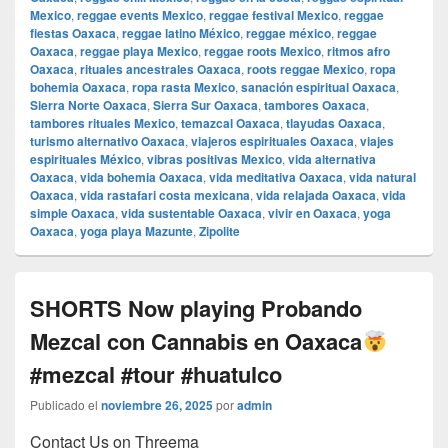
Mexico
,
reggae events Mexico
,
reggae festival Mexico
,
reggae
fiestas Oaxaca
,
reggae latino México
,
reggae méxico
,
reggae
Oaxaca
,
reggae playa Mexico
,
reggae roots Mexico
,
ritmos afro
Oaxaca
,
rituales ancestrales Oaxaca
,
roots reggae Mexico
,
ropa
bohemia Oaxaca
,
ropa rasta Mexico
,
sanación espiritual Oaxaca
,
Sierra Norte Oaxaca
,
Sierra Sur Oaxaca
,
tambores Oaxaca
,
tambores rituales Mexico
,
temazcal Oaxaca
,
tlayudas Oaxaca
,
turismo alternativo Oaxaca
,
viajeros espirituales Oaxaca
,
viajes
espirituales México
,
vibras positivas Mexico
,
vida alternativa
Oaxaca
,
vida bohemia Oaxaca
,
vida meditativa Oaxaca
,
vida natural
Oaxaca
,
vida rastafari costa mexicana
,
vida relajada Oaxaca
,
vida
simple Oaxaca
,
vida sustentable Oaxaca
,
vivir en Oaxaca
,
yoga
Oaxaca
,
yoga playa Mazunte
,
Zipolite
SHORTS Now playing Probando
Mezcal con Cannabis en Oaxaca
#mezcal #tour #huatulco
Publicado el
noviembre 26, 2025
por
admin
Contact Us on Threema