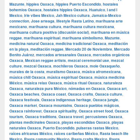
Mazunte
,
hippies Oaxaca
,
hippies Puerto Escondido
,
hostales
bohemios Oaxaca
,
hostales hippies Oaxaca
,
Huatulco
,
I and I
Mexico
,
irie vibes Mexico
,
Jah Mexico cultura
,
Jamaica-Mexico
connection
,
Jose arteaga
,
lifestyle Rasta Latino
,
marihuana arte
mexicano
,
marihuana cultura
,
marihuana cultura mexicana
,
marihuana cultura positiva (discusión social)
,
marihuana en música
reggae
,
marihuana espiritual
,
marihuana simbolismo
,
Mazunte
,
medicina natural Oaxaca
,
medicina tradicional Oaxaca
,
meditación
en la playa
,
meditación reggae
,
Mercado 20 de Noviembre
,
Mercado
Benito Juárez
,
mercados artesanales Oaxaca
,
mercados orgánicos
Oaxaca
,
Mexican reggae artists
,
mezcal ceremonial use
,
mezcal
culture
,
mezcal Oaxaca
,
mochileros Oaxaca
,
mole Oaxaqueño
,
murales de la costa
,
muralismo Oaxaca
,
música afromexicana
,
música chill Oaxaca
,
música espiritual Oaxaca
,
música medicina
México
,
música relax Oaxaca
,
música ritual Oaxaca
,
naturaleza
Oaxaca
,
naturaleza pura México
,
nómadas en Oaxaca
,
Oaxaca art
,
Oaxaca beaches
,
Oaxaca coast
,
Oaxaca crafts
,
Oaxaca culture
,
Oaxaca festivals
,
Oaxaca indigenous heritage
,
Oaxaca jungle
,
Oaxaca market
,
Oaxaca mountains
,
Oaxaca pueblos mágicos
,
Oaxaca rainforest
,
Oaxaca spirituality
,
Oaxaca street food
,
Oaxaca
tourism
,
Oaxaca traditions
,
Oaxaca travel
,
percusiones Oaxaca
,
plantas medicinales Oaxaca
,
playas escondidas Oaxaca
,
playas
naturales Oaxaca
,
Puerto Escondido
,
pulseras rastas Mexico
,
raíces africanas México
,
raíces caribeñas México
,
Rasta beach life
Mexico
,
Rasta community Mexico
,
Rasta crafts Mexico
,
Rasta