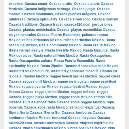
beaches
,
Oaxaca coast
,
Oaxaca crafts
,
Oaxaca culture
,
Oaxaca
festivals
,
Oaxaca indigenous heritage
,
Oaxaca jungle
,
Oaxaca
market
,
Oaxaca mountains
,
Oaxaca pueblos mágicos
,
Oaxaca
rainforest
,
Oaxaca spirituality
,
Oaxaca street food
,
Oaxaca tourism
,
Oaxaca traditions
,
Oaxaca travel
,
oaxaca420.com
,
percusiones
Oaxaca
,
plantas medicinales Oaxaca
,
playas escondidas Oaxaca
,
playas naturales Oaxaca
,
Puerto Escondido
,
pulseras rastas
Mexico
,
raíces africanas México
,
raíces caribeñas México
,
Rasta
beach life Mexico
,
Rasta community Mexico
,
Rasta crafts Mexico
,
Rasta herbal lifestyle
,
Rasta lifestyle Mexico
,
Rasta Mazunte
,
Rasta
México raíces
,
Rasta natural living Mexico
,
Rasta Oaxaqueños
,
Rasta Oaxaqueños cultura
,
Rasta Puerto Escondido
,
Rasta
spirituality Mexico
,
Rasta Zipolite
,
Rastafari consciousness Mexico
,
Rastafari Mexico culture
,
Rastafari y cannabis filosofía
,
Rastas en
la costa
,
Rastas Mexico
,
reggae beach parties Mexico
,
reggae cafés
Oaxaca
,
reggae chill Mexico
,
reggae en la costa
,
reggae espiritual
Mexico
,
reggae events Mexico
,
reggae festival Mexico
,
reggae
fiestas Oaxaca
,
reggae latino México
,
reggae méxico
,
reggae
Oaxaca
,
reggae playa Mexico
,
reggae roots Mexico
,
ritmos afro
Oaxaca
,
rituales ancestrales Oaxaca
,
roots reggae Mexico
,
ropa
bohemia Oaxaca
,
ropa rasta Mexico
,
sanación espiritual Oaxaca
,
Sierra Norte Oaxaca
,
Sierra Sur Oaxaca
,
tambores Oaxaca
,
tambores rituales Mexico
,
temazcal Oaxaca
,
tlayudas Oaxaca
,
tulum420.com
,
turismo alternativo Oaxaca
,
viajeros espirituales
Oaxaca
,
viajes espirituales México
,
vibras positivas Mexico
,
vida