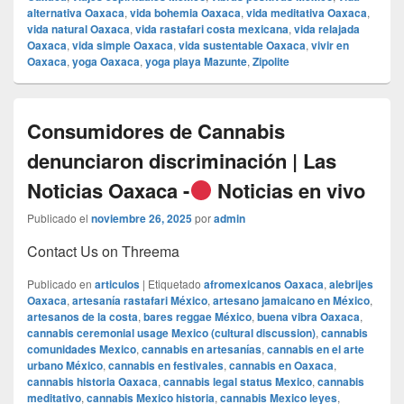
alternativa Oaxaca
,
vida bohemia Oaxaca
,
vida meditativa Oaxaca
,
vida natural Oaxaca
,
vida rastafari costa mexicana
,
vida relajada
Oaxaca
,
vida simple Oaxaca
,
vida sustentable Oaxaca
,
vivir en
Oaxaca
,
yoga Oaxaca
,
yoga playa Mazunte
,
Zipolite
Consumidores de Cannabis
denunciaron discriminación | Las
Noticias Oaxaca -
Noticias en vivo
Publicado el
noviembre 26, 2025
por
admin
Contact Us on Threema
Publicado en
articulos
|
Etiquetado
afromexicanos Oaxaca
,
alebrijes
Oaxaca
,
artesanía rastafari México
,
artesano jamaicano en México
,
artesanos de la costa
,
bares reggae México
,
buena vibra Oaxaca
,
cannabis ceremonial usage Mexico (cultural discussion)
,
cannabis
comunidades Mexico
,
cannabis en artesanías
,
cannabis en el arte
urbano México
,
cannabis en festivales
,
cannabis en Oaxaca
,
cannabis historia Oaxaca
,
cannabis legal status Mexico
,
cannabis
meditativo
,
cannabis Mexico historia
,
cannabis Mexico leyes
,