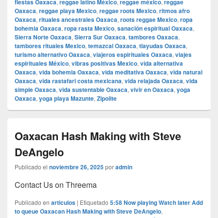
fiestas Oaxaca
,
reggae latino México
,
reggae méxico
,
reggae
Oaxaca
,
reggae playa Mexico
,
reggae roots Mexico
,
ritmos afro
Oaxaca
,
rituales ancestrales Oaxaca
,
roots reggae Mexico
,
ropa
bohemia Oaxaca
,
ropa rasta Mexico
,
sanación espiritual Oaxaca
,
Sierra Norte Oaxaca
,
Sierra Sur Oaxaca
,
tambores Oaxaca
,
tambores rituales Mexico
,
temazcal Oaxaca
,
tlayudas Oaxaca
,
turismo alternativo Oaxaca
,
viajeros espirituales Oaxaca
,
viajes
espirituales México
,
vibras positivas Mexico
,
vida alternativa
Oaxaca
,
vida bohemia Oaxaca
,
vida meditativa Oaxaca
,
vida natural
Oaxaca
,
vida rastafari costa mexicana
,
vida relajada Oaxaca
,
vida
simple Oaxaca
,
vida sustentable Oaxaca
,
vivir en Oaxaca
,
yoga
Oaxaca
,
yoga playa Mazunte
,
Zipolite
Oaxacan Hash Making with Steve
DeAngelo
Publicado el
noviembre 26, 2025
por
admin
Contact Us on Threema
Publicado en
articulos
|
Etiquetado
5:58 Now playing Watch later Add
to queue Oaxacan Hash Making with Steve DeAngelo
,