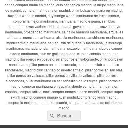
donde comprar maria en madrid, club cannabico madrid, la mejor marihuana
de madrid, comprar marihuana en madrid, pillar bolsas de maria en madrid,
buy best weed in madrid, buy mango weed, marihuana de frutas madrid,
comprar la mejor marihuana, marihuana madrid españa, san blas
marihuana, rivas vaciamadrid marihuana, goya marihuana, cruz del rayo
marihuana, prosperidad marihuana, sainz de baranda marihuana, arguelles
marihuana, moncloa marihuana, alsacia marihuana, sanchinarro marihuana,
montecarmelo marihuana, san agustin de guadalix marihuana, la moraleja
marihuana, mahadahonda marihuana, pozuelo marihuana, club de campo
madrid marihuana, club de golf marihuana, club de caballo marihuana
madrid, pillar porros en pozuelo, pillar porros en sotogrande, pillar porros en
sanchinarro, pillar porros en montecarmelo, marihuana club cannabico
sanchinarro, madrid club cannabico montecarmelo, pillar porros en san blas,
pillar porros en vallecas, pillar porros en villa de vallecas, pillar porros en
alcobendas, pillar marihuana en sansebastian de los reyes, pillar porros en
madrid, comprar marihuana en españa, donde comprar marihuana en
españa, comprar kritikal max, comprar amnesia haze madrid, comprar super
skunk madrid, comprar mango kush madrid,comprar og kush madrid,
comprar la mejor marihuana de madrid, comprar marihuana de exterior en
madrid
Buscar
Buscar
por: