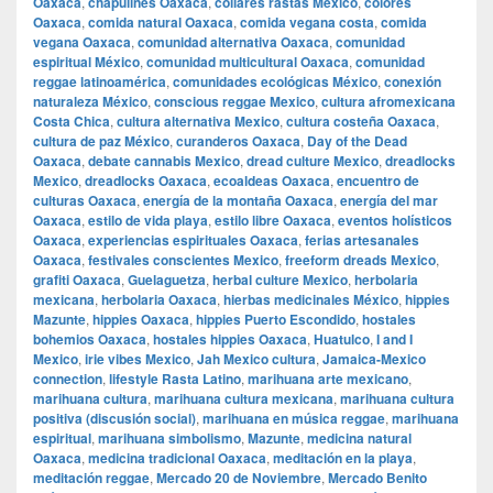
Oaxaca
,
chapulines Oaxaca
,
collares rastas Mexico
,
colores
Oaxaca
,
comida natural Oaxaca
,
comida vegana costa
,
comida
vegana Oaxaca
,
comunidad alternativa Oaxaca
,
comunidad
espiritual México
,
comunidad multicultural Oaxaca
,
comunidad
reggae latinoamérica
,
comunidades ecológicas México
,
conexión
naturaleza México
,
conscious reggae Mexico
,
cultura afromexicana
Costa Chica
,
cultura alternativa Mexico
,
cultura costeña Oaxaca
,
cultura de paz México
,
curanderos Oaxaca
,
Day of the Dead
Oaxaca
,
debate cannabis Mexico
,
dread culture Mexico
,
dreadlocks
Mexico
,
dreadlocks Oaxaca
,
ecoaldeas Oaxaca
,
encuentro de
culturas Oaxaca
,
energía de la montaña Oaxaca
,
energía del mar
Oaxaca
,
estilo de vida playa
,
estilo libre Oaxaca
,
eventos holísticos
Oaxaca
,
experiencias espirituales Oaxaca
,
ferias artesanales
Oaxaca
,
festivales conscientes Mexico
,
freeform dreads Mexico
,
grafiti Oaxaca
,
Guelaguetza
,
herbal culture Mexico
,
herbolaria
mexicana
,
herbolaria Oaxaca
,
hierbas medicinales México
,
hippies
Mazunte
,
hippies Oaxaca
,
hippies Puerto Escondido
,
hostales
bohemios Oaxaca
,
hostales hippies Oaxaca
,
Huatulco
,
I and I
Mexico
,
irie vibes Mexico
,
Jah Mexico cultura
,
Jamaica-Mexico
connection
,
lifestyle Rasta Latino
,
marihuana arte mexicano
,
marihuana cultura
,
marihuana cultura mexicana
,
marihuana cultura
positiva (discusión social)
,
marihuana en música reggae
,
marihuana
espiritual
,
marihuana simbolismo
,
Mazunte
,
medicina natural
Oaxaca
,
medicina tradicional Oaxaca
,
meditación en la playa
,
meditación reggae
,
Mercado 20 de Noviembre
,
Mercado Benito