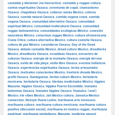
cannabis y bienestar (no instructivo)
,
cannabis y reggae cultura
,
cantos espirituales Oaxaca
,
ceremonia de copal
,
chamanismo
Oaxaca
,
chapulines Oaxaca
,
collares rastas Mexico
,
colores
Oaxaca
,
comida natural Oaxaca
,
comida vegana costa
,
comida
vegana Oaxaca
,
comunidad alternativa Oaxaca
,
comunidad
espiritual México
,
comunidad multicultural Oaxaca
,
comunidad
reggae latinoamérica
,
comunidades ecológicas México
,
conexión
naturaleza México
,
conscious reggae Mexico
,
cultura afromexicana
Costa Chica
,
cultura alternativa Mexico
,
cultura costeña Oaxaca
,
cultura de paz México
,
curanderos Oaxaca
,
Day of the Dead
Oaxaca
,
debate cannabis Mexico
,
dread culture Mexico
,
dreadlocks
Mexico
,
dreadlocks Oaxaca
,
ecoaldeas Oaxaca
,
encuentro de
culturas Oaxaca
,
energía de la montaña Oaxaca
,
energía del mar
Oaxaca
,
estilo de vida playa
,
estilo libre Oaxaca
,
eventos holísticos
Oaxaca
,
experiencias espirituales Oaxaca
,
ferias artesanales
Oaxaca
,
festivales conscientes Mexico
,
freeform dreads Mexico
,
grafiti Oaxaca
,
Guelaguetza
,
herbal culture Mexico
,
herbolaria
mexicana
,
herbolaria Oaxaca
,
hierbas medicinales México
,
hippies
Mazunte
,
hippies Oaxaca
,
hippies Puerto Escondido
,
hostales
bohemios Oaxaca
,
hostales hippies Oaxaca
,
Huatulco
,
I and I
Mexico
,
irie vibes Mexico
,
Jah Mexico cultura
,
Jamaica-Mexico
connection
,
lifestyle Rasta Latino
,
marihuana arte mexicano
,
marihuana cultura
,
marihuana cultura mexicana
,
marihuana cultura
positiva (discusión social)
,
marihuana en música reggae
,
marihuana
espiritual
,
marihuana simbolismo
,
Mazunte
,
medicina natural