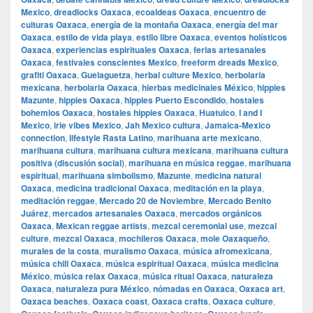
Mexico
,
dreadlocks Oaxaca
,
ecoaldeas Oaxaca
,
encuentro de
culturas Oaxaca
,
energía de la montaña Oaxaca
,
energía del mar
Oaxaca
,
estilo de vida playa
,
estilo libre Oaxaca
,
eventos holísticos
Oaxaca
,
experiencias espirituales Oaxaca
,
ferias artesanales
Oaxaca
,
festivales conscientes Mexico
,
freeform dreads Mexico
,
grafiti Oaxaca
,
Guelaguetza
,
herbal culture Mexico
,
herbolaria
mexicana
,
herbolaria Oaxaca
,
hierbas medicinales México
,
hippies
Mazunte
,
hippies Oaxaca
,
hippies Puerto Escondido
,
hostales
bohemios Oaxaca
,
hostales hippies Oaxaca
,
Huatulco
,
I and I
Mexico
,
irie vibes Mexico
,
Jah Mexico cultura
,
Jamaica-Mexico
connection
,
lifestyle Rasta Latino
,
marihuana arte mexicano
,
marihuana cultura
,
marihuana cultura mexicana
,
marihuana cultura
positiva (discusión social)
,
marihuana en música reggae
,
marihuana
espiritual
,
marihuana simbolismo
,
Mazunte
,
medicina natural
Oaxaca
,
medicina tradicional Oaxaca
,
meditación en la playa
,
meditación reggae
,
Mercado 20 de Noviembre
,
Mercado Benito
Juárez
,
mercados artesanales Oaxaca
,
mercados orgánicos
Oaxaca
,
Mexican reggae artists
,
mezcal ceremonial use
,
mezcal
culture
,
mezcal Oaxaca
,
mochileros Oaxaca
,
mole Oaxaqueño
,
murales de la costa
,
muralismo Oaxaca
,
música afromexicana
,
música chill Oaxaca
,
música espiritual Oaxaca
,
música medicina
México
,
música relax Oaxaca
,
música ritual Oaxaca
,
naturaleza
Oaxaca
,
naturaleza pura México
,
nómadas en Oaxaca
,
Oaxaca art
,
Oaxaca beaches
,
Oaxaca coast
,
Oaxaca crafts
,
Oaxaca culture
,