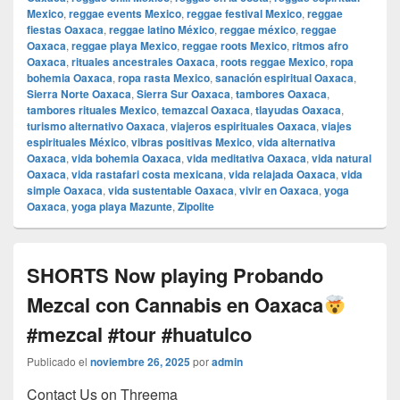
Mexico
,
reggae events Mexico
,
reggae festival Mexico
,
reggae
fiestas Oaxaca
,
reggae latino México
,
reggae méxico
,
reggae
Oaxaca
,
reggae playa Mexico
,
reggae roots Mexico
,
ritmos afro
Oaxaca
,
rituales ancestrales Oaxaca
,
roots reggae Mexico
,
ropa
bohemia Oaxaca
,
ropa rasta Mexico
,
sanación espiritual Oaxaca
,
Sierra Norte Oaxaca
,
Sierra Sur Oaxaca
,
tambores Oaxaca
,
tambores rituales Mexico
,
temazcal Oaxaca
,
tlayudas Oaxaca
,
turismo alternativo Oaxaca
,
viajeros espirituales Oaxaca
,
viajes
espirituales México
,
vibras positivas Mexico
,
vida alternativa
Oaxaca
,
vida bohemia Oaxaca
,
vida meditativa Oaxaca
,
vida natural
Oaxaca
,
vida rastafari costa mexicana
,
vida relajada Oaxaca
,
vida
simple Oaxaca
,
vida sustentable Oaxaca
,
vivir en Oaxaca
,
yoga
Oaxaca
,
yoga playa Mazunte
,
Zipolite
SHORTS Now playing Probando
Mezcal con Cannabis en Oaxaca
#mezcal #tour #huatulco
Publicado el
noviembre 26, 2025
por
admin
Contact Us on Threema