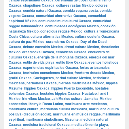
cantos espirituales Oaxaca
ceremonia de copal
chamanismo
Oaxaca
,
chapulines Oaxaca
,
collares rastas Mexico
,
colores
Oaxaca
,
comida natural Oaxaca
,
comida vegana costa
,
comida
vegana Oaxaca
,
comunidad alternativa Oaxaca
,
comunidad
espiritual México
,
comunidad multicultural Oaxaca
,
comunidad
reggae latinoamérica
,
comunidades ecológicas México
,
conexión
naturaleza México
,
conscious reggae Mexico
,
cultura afromexicana
Costa Chica
,
cultura alternativa Mexico
,
cultura costeña Oaxaca
,
cultura de paz México
,
curanderos Oaxaca
,
Day of the Dead
Oaxaca
,
debate cannabis Mexico
,
dread culture Mexico
,
dreadlocks
Mexico
,
dreadlocks Oaxaca
,
ecoaldeas Oaxaca
,
encuentro de
culturas Oaxaca
,
energía de la montaña Oaxaca
,
energía del mar
Oaxaca
,
estilo de vida playa
,
estilo libre Oaxaca
,
eventos holísticos
Oaxaca
,
experiencias espirituales Oaxaca
,
ferias artesanales
Oaxaca
,
festivales conscientes Mexico
,
freeform dreads Mexico
,
grafiti Oaxaca
,
Guelaguetza
,
herbal culture Mexico
,
herbolaria
mexicana
,
herbolaria Oaxaca
,
hierbas medicinales México
,
hippies
Mazunte
,
hippies Oaxaca
,
hippies Puerto Escondido
,
hostales
bohemios Oaxaca
,
hostales hippies Oaxaca
,
Huatulco
,
I and I
Mexico
,
irie vibes Mexico
,
Jah Mexico cultura
,
Jamaica-Mexico
connection
,
lifestyle Rasta Latino
,
marihuana arte mexicano
,
marihuana cultura
,
marihuana cultura mexicana
,
marihuana cultura
positiva (discusión social)
,
marihuana en música reggae
,
marihuana
espiritual
,
marihuana simbolismo
,
Mazunte
,
medicina natural
Oaxaca
,
medicina tradicional Oaxaca
,
meditación en la playa
,