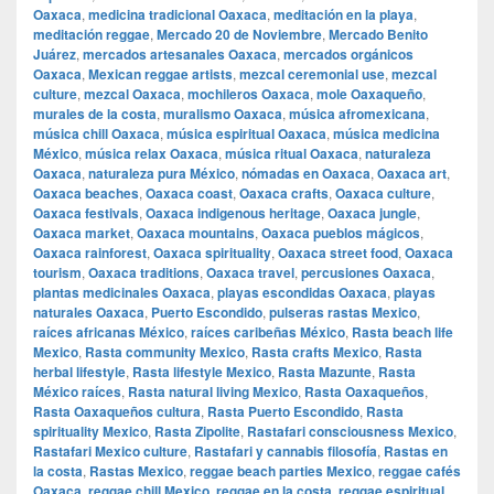
Oaxaca
,
medicina tradicional Oaxaca
,
meditación en la playa
,
meditación reggae
,
Mercado 20 de Noviembre
,
Mercado Benito
Juárez
,
mercados artesanales Oaxaca
,
mercados orgánicos
Oaxaca
,
Mexican reggae artists
,
mezcal ceremonial use
,
mezcal
culture
,
mezcal Oaxaca
,
mochileros Oaxaca
,
mole Oaxaqueño
,
murales de la costa
,
muralismo Oaxaca
,
música afromexicana
,
música chill Oaxaca
,
música espiritual Oaxaca
,
música medicina
México
,
música relax Oaxaca
,
música ritual Oaxaca
,
naturaleza
Oaxaca
,
naturaleza pura México
,
nómadas en Oaxaca
,
Oaxaca art
,
Oaxaca beaches
,
Oaxaca coast
,
Oaxaca crafts
,
Oaxaca culture
,
Oaxaca festivals
,
Oaxaca indigenous heritage
,
Oaxaca jungle
,
Oaxaca market
,
Oaxaca mountains
,
Oaxaca pueblos mágicos
,
Oaxaca rainforest
,
Oaxaca spirituality
,
Oaxaca street food
,
Oaxaca
tourism
,
Oaxaca traditions
,
Oaxaca travel
,
percusiones Oaxaca
,
plantas medicinales Oaxaca
,
playas escondidas Oaxaca
,
playas
naturales Oaxaca
,
Puerto Escondido
,
pulseras rastas Mexico
,
raíces africanas México
,
raíces caribeñas México
,
Rasta beach life
Mexico
,
Rasta community Mexico
,
Rasta crafts Mexico
,
Rasta
herbal lifestyle
,
Rasta lifestyle Mexico
,
Rasta Mazunte
,
Rasta
México raíces
,
Rasta natural living Mexico
,
Rasta Oaxaqueños
,
Rasta Oaxaqueños cultura
,
Rasta Puerto Escondido
,
Rasta
spirituality Mexico
,
Rasta Zipolite
,
Rastafari consciousness Mexico
,
Rastafari Mexico culture
,
Rastafari y cannabis filosofía
,
Rastas en
la costa
,
Rastas Mexico
,
reggae beach parties Mexico
,
reggae cafés
Oaxaca
,
reggae chill Mexico
,
reggae en la costa
,
reggae espiritual