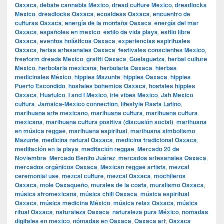
Oaxaca
,
debate cannabis Mexico
,
dread culture Mexico
,
dreadlocks
Mexico
,
dreadlocks Oaxaca
,
ecoaldeas Oaxaca
,
encuentro de
culturas Oaxaca
,
energía de la montaña Oaxaca
,
energía del mar
Oaxaca
,
españoles en mexico
,
estilo de vida playa
,
estilo libre
Oaxaca
,
eventos holísticos Oaxaca
,
experiencias espirituales
Oaxaca
,
ferias artesanales Oaxaca
,
festivales conscientes Mexico
,
freeform dreads Mexico
,
grafiti Oaxaca
,
Guelaguetza
,
herbal culture
Mexico
,
herbolaria mexicana
,
herbolaria Oaxaca
,
hierbas
medicinales México
,
hippies Mazunte
,
hippies Oaxaca
,
hippies
Puerto Escondido
,
hostales bohemios Oaxaca
,
hostales hippies
Oaxaca
,
Huatulco
,
I and I Mexico
,
irie vibes Mexico
,
Jah Mexico
cultura
,
Jamaica-Mexico connection
,
lifestyle Rasta Latino
,
marihuana arte mexicano
,
marihuana cultura
,
marihuana cultura
mexicana
,
marihuana cultura positiva (discusión social)
,
marihuana
en música reggae
,
marihuana espiritual
,
marihuana simbolismo
,
Mazunte
,
medicina natural Oaxaca
,
medicina tradicional Oaxaca
,
meditación en la playa
,
meditación reggae
,
Mercado 20 de
Noviembre
,
Mercado Benito Juárez
,
mercados artesanales Oaxaca
,
mercados orgánicos Oaxaca
,
Mexican reggae artists
,
mezcal
ceremonial use
,
mezcal culture
,
mezcal Oaxaca
,
mochileros
Oaxaca
,
mole Oaxaqueño
,
murales de la costa
,
muralismo Oaxaca
,
música afromexicana
,
música chill Oaxaca
,
música espiritual
Oaxaca
,
música medicina México
,
música relax Oaxaca
,
música
ritual Oaxaca
,
naturaleza Oaxaca
,
naturaleza pura México
,
nomadas
digitales en mexico
,
nómadas en Oaxaca
,
Oaxaca art
,
Oaxaca