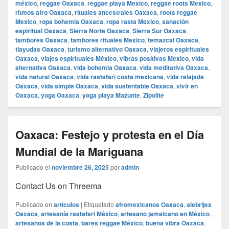
méxico
,
reggae Oaxaca
,
reggae playa Mexico
,
reggae roots Mexico
,
ritmos afro Oaxaca
,
rituales ancestrales Oaxaca
,
roots reggae
Mexico
,
ropa bohemia Oaxaca
,
ropa rasta Mexico
,
sanación
espiritual Oaxaca
,
Sierra Norte Oaxaca
,
Sierra Sur Oaxaca
,
tambores Oaxaca
,
tambores rituales Mexico
,
temazcal Oaxaca
,
tlayudas Oaxaca
,
turismo alternativo Oaxaca
,
viajeros espirituales
Oaxaca
,
viajes espirituales México
,
vibras positivas Mexico
,
vida
alternativa Oaxaca
,
vida bohemia Oaxaca
,
vida meditativa Oaxaca
,
vida natural Oaxaca
,
vida rastafari costa mexicana
,
vida relajada
Oaxaca
,
vida simple Oaxaca
,
vida sustentable Oaxaca
,
vivir en
Oaxaca
,
yoga Oaxaca
,
yoga playa Mazunte
,
Zipolite
Oaxaca: Festejo y protesta en el Día
Mundial de la Mariguana
Publicado el
noviembre 26, 2025
por
admin
Contact Us on Threema
Publicado en
articulos
|
Etiquetado
afromexicanos Oaxaca
,
alebrijes
Oaxaca
,
artesanía rastafari México
,
artesano jamaicano en México
,
artesanos de la costa
,
bares reggae México
,
buena vibra Oaxaca
,