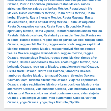
Oaxaca
,
Puerto Escondido
,
pulseras rastas Mexico
,
raíces
africanas México
,
raíces caribeñas México
,
Rasta beach life
Mexico
,
Rasta community Mexico
,
Rasta crafts Mexico
,
Rasta
herbal lifestyle
,
Rasta lifestyle Mexico
,
Rasta Mazunte
,
Rasta
México raíces
,
Rasta natural living Mexico
,
Rasta Oaxaqueños
,
Rasta Oaxaqueños cultura
,
Rasta Puerto Escondido
,
Rasta
spirituality Mexico
,
Rasta Zipolite
,
Rastafari consciousness Mexico
,
Rastafari Mexico culture
,
Rastafari y cannabis filosofía
,
Rastas en
la costa
,
Rastas Mexico
,
reggae beach parties Mexico
,
reggae cafés
Oaxaca
,
reggae chill Mexico
,
reggae en la costa
,
reggae espiritual
Mexico
,
reggae events Mexico
,
reggae festival Mexico
,
reggae
fiestas Oaxaca
,
reggae latino México
,
reggae méxico
,
reggae
Oaxaca
,
reggae playa Mexico
,
reggae roots Mexico
,
ritmos afro
Oaxaca
,
rituales ancestrales Oaxaca
,
roots reggae Mexico
,
ropa
bohemia Oaxaca
,
ropa rasta Mexico
,
sanación espiritual Oaxaca
,
Sierra Norte Oaxaca
,
Sierra Sur Oaxaca
,
tambores Oaxaca
,
tambores rituales Mexico
,
temazcal Oaxaca
,
tlayudas Oaxaca
,
tulum420.com
,
turismo alternativo Oaxaca
,
viajeros espirituales
Oaxaca
,
viajes espirituales México
,
vibras positivas Mexico
,
vida
alternativa Oaxaca
,
vida bohemia Oaxaca
,
vida meditativa Oaxaca
,
vida natural Oaxaca
,
vida rastafari costa mexicana
,
vida relajada
Oaxaca
,
vida simple Oaxaca
,
vida sustentable Oaxaca
,
vivir en
Oaxaca
,
yoga Oaxaca
,
yoga playa Mazunte
,
Zipolite