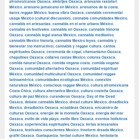
afromexicanos Oaxaca
,
alebrijes Oaxaca
,
artesanía rastafari
México
,
artesano jamaicano en México
,
artesanos de la costa
,
bares reggae México
,
buena vibra Oaxaca
,
cannabis ceremonial
usage Mexico (cultural discussion)
,
cannabis comunidades Mexico
,
cannabis en artesanías
,
cannabis en el arte urbano México
,
cannabis en festivales
,
cannabis en Oaxaca
,
cannabis historia
Oaxaca
,
cannabis legal status Mexico
,
cannabis meditativo
,
cannabis Mexico historia
,
cannabis Mexico leyes
,
cannabis y
bienestar (no instructivo)
,
cannabis y reggae cultura
,
cantos
espirituales Oaxaca
,
ceremonia de copal
,
chamanismo Oaxaca
,
chapulines Oaxaca
,
collares rastas Mexico
,
colores Oaxaca
,
comida natural Oaxaca
,
comida vegana costa
,
comida vegana
Oaxaca
,
comunidad alternativa Oaxaca
,
comunidad espiritual
México
,
comunidad multicultural Oaxaca
,
comunidad reggae
latinoamérica
,
comunidades ecológicas México
,
conexión
naturaleza México
,
conscious reggae Mexico
,
cultura afromexicana
Costa Chica
,
cultura alternativa Mexico
,
cultura costeña Oaxaca
,
cultura de paz México
,
curanderos Oaxaca
,
Day of the Dead
Oaxaca
,
debate cannabis Mexico
,
dread culture Mexico
,
dreadlocks
Mexico
,
dreadlocks Oaxaca
,
ecoaldeas Oaxaca
,
encuentro de
culturas Oaxaca
,
energía de la montaña Oaxaca
,
energía del mar
Oaxaca
,
estilo de vida playa
,
estilo libre Oaxaca
,
eventos holísticos
Oaxaca
,
experiencias espirituales Oaxaca
,
ferias artesanales
Oaxaca
,
festivales conscientes Mexico
,
freeform dreads Mexico
,
grafiti Oaxaca
,
Guelaguetza
,
herbal culture Mexico
,
herbolaria