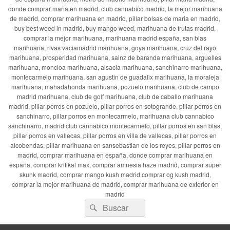
donde comprar maria en madrid, club cannabico madrid, la mejor marihuana
de madrid, comprar marihuana en madrid, pillar bolsas de maria en madrid,
buy best weed in madrid, buy mango weed, marihuana de frutas madrid,
comprar la mejor marihuana, marihuana madrid españa, san blas
marihuana, rivas vaciamadrid marihuana, goya marihuana, cruz del rayo
marihuana, prosperidad marihuana, sainz de baranda marihuana, arguelles
marihuana, moncloa marihuana, alsacia marihuana, sanchinarro marihuana,
montecarmelo marihuana, san agustin de guadalix marihuana, la moraleja
marihuana, mahadahonda marihuana, pozuelo marihuana, club de campo
madrid marihuana, club de golf marihuana, club de caballo marihuana
madrid, pillar porros en pozuelo, pillar porros en sotogrande, pillar porros en
sanchinarro, pillar porros en montecarmelo, marihuana club cannabico
sanchinarro, madrid club cannabico montecarmelo, pillar porros en san blas,
pillar porros en vallecas, pillar porros en villa de vallecas, pillar porros en
alcobendas, pillar marihuana en sansebastian de los reyes, pillar porros en
madrid, comprar marihuana en españa, donde comprar marihuana en
españa, comprar kritikal max, comprar amnesia haze madrid, comprar super
skunk madrid, comprar mango kush madrid,comprar og kush madrid,
comprar la mejor marihuana de madrid, comprar marihuana de exterior en
madrid
Buscar
Buscar
por: