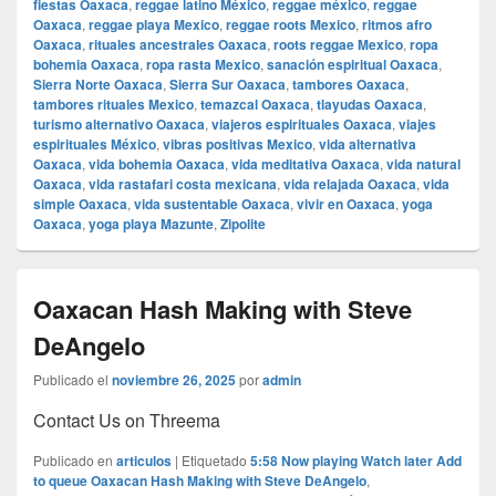
fiestas Oaxaca
,
reggae latino México
,
reggae méxico
,
reggae
Oaxaca
,
reggae playa Mexico
,
reggae roots Mexico
,
ritmos afro
Oaxaca
,
rituales ancestrales Oaxaca
,
roots reggae Mexico
,
ropa
bohemia Oaxaca
,
ropa rasta Mexico
,
sanación espiritual Oaxaca
,
Sierra Norte Oaxaca
,
Sierra Sur Oaxaca
,
tambores Oaxaca
,
tambores rituales Mexico
,
temazcal Oaxaca
,
tlayudas Oaxaca
,
turismo alternativo Oaxaca
,
viajeros espirituales Oaxaca
,
viajes
espirituales México
,
vibras positivas Mexico
,
vida alternativa
Oaxaca
,
vida bohemia Oaxaca
,
vida meditativa Oaxaca
,
vida natural
Oaxaca
,
vida rastafari costa mexicana
,
vida relajada Oaxaca
,
vida
simple Oaxaca
,
vida sustentable Oaxaca
,
vivir en Oaxaca
,
yoga
Oaxaca
,
yoga playa Mazunte
,
Zipolite
Oaxacan Hash Making with Steve
DeAngelo
Publicado el
noviembre 26, 2025
por
admin
Contact Us on Threema
Publicado en
articulos
|
Etiquetado
5:58 Now playing Watch later Add
to queue Oaxacan Hash Making with Steve DeAngelo
,