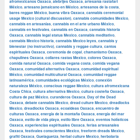
afromexicanos Oaxaca
,
alebrijes Oaxaca
,
artesanía rastafari
México
,
artesano jamaicano en México
,
artesanos de la costa
,
bares reggae México
,
buena vibra Oaxaca
,
cannabis ceremonial
usage Mexico (cultural discussion)
,
cannabis comunidades Mexico
,
cannabis en artesanías
,
cannabis en el arte urbano México
,
cannabis en festivales
,
cannabis en Oaxaca
,
cannabis historia
Oaxaca
,
cannabis legal status Mexico
,
cannabis meditativo
,
cannabis Mexico historia
,
cannabis Mexico leyes
,
cannabis y
bienestar (no instructivo)
,
cannabis y reggae cultura
,
cantos
espirituales Oaxaca
,
ceremonia de copal
,
chamanismo Oaxaca
,
chapulines Oaxaca
,
collares rastas Mexico
,
colores Oaxaca
,
comida natural Oaxaca
,
comida vegana costa
,
comida vegana
Oaxaca
,
comunidad alternativa Oaxaca
,
comunidad espiritual
México
,
comunidad multicultural Oaxaca
,
comunidad reggae
latinoamérica
,
comunidades ecológicas México
,
conexión
naturaleza México
,
conscious reggae Mexico
,
cultura afromexicana
Costa Chica
,
cultura alternativa Mexico
,
cultura costeña Oaxaca
,
cultura de paz México
,
curanderos Oaxaca
,
Day of the Dead
Oaxaca
,
debate cannabis Mexico
,
dread culture Mexico
,
dreadlocks
Mexico
,
dreadlocks Oaxaca
,
ecoaldeas Oaxaca
,
encuentro de
culturas Oaxaca
,
energía de la montaña Oaxaca
,
energía del mar
Oaxaca
,
estilo de vida playa
,
estilo libre Oaxaca
,
eventos holísticos
Oaxaca
,
experiencias espirituales Oaxaca
,
ferias artesanales
Oaxaca
,
festivales conscientes Mexico
,
freeform dreads Mexico
,
grafiti Oaxaca
,
Guelaguetza
,
herbal culture Mexico
,
herbolaria