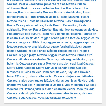
Oaxaca
,
Puerto Escondido
,
pulseras rastas Mexico
,
raíces
africanas México
,
raíces caribeñas México
,
Rasta beach life
Mexico
,
Rasta community Mexico
,
Rasta crafts Mexico
,
Rasta
herbal lifestyle
,
Rasta lifestyle Mexico
,
Rasta Mazunte
,
Rasta
México raíces
,
Rasta natural living Mexico
,
Rasta Oaxaqueños
,
Rasta Oaxaqueños cultura
,
Rasta Puerto Escondido
,
Rasta
spirituality Mexico
,
Rasta Zipolite
,
Rastafari consciousness Mexico
,
Rastafari Mexico culture
,
Rastafari y cannabis filosofía
,
Rastas en
la costa
,
Rastas Mexico
,
reggae beach parties Mexico
,
reggae cafés
Oaxaca
,
reggae chill Mexico
,
reggae en la costa
,
reggae espiritual
Mexico
,
reggae events Mexico
,
reggae festival Mexico
,
reggae
fiestas Oaxaca
,
reggae latino México
,
reggae méxico
,
reggae
Oaxaca
,
reggae playa Mexico
,
reggae roots Mexico
,
ritmos afro
Oaxaca
,
rituales ancestrales Oaxaca
,
roots reggae Mexico
,
ropa
bohemia Oaxaca
,
ropa rasta Mexico
,
sanación espiritual Oaxaca
,
Sierra Norte Oaxaca
,
Sierra Sur Oaxaca
,
tambores Oaxaca
,
tambores rituales Mexico
,
temazcal Oaxaca
,
tlayudas Oaxaca
,
tulum420.com
,
turismo alternativo Oaxaca
,
viajeros espirituales
Oaxaca
,
viajes espirituales México
,
vibras positivas Mexico
,
vida
alternativa Oaxaca
,
vida bohemia Oaxaca
,
vida meditativa Oaxaca
,
vida natural Oaxaca
,
vida rastafari costa mexicana
,
vida relajada
Oaxaca
,
vida simple Oaxaca
,
vida sustentable Oaxaca
,
vivir en
Oaxaca
,
yoga Oaxaca
,
yoga playa Mazunte
,
Zipolite