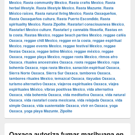
Mexico
,
Rasta community Mexico
,
Rasta crafts Mexico
,
Rasta
herbal lifestyle
,
Rasta lifestyle Mexico
,
Rasta Mazunte
,
Rasta
México raíces
,
Rasta natural living Mexico
,
Rasta Oaxaqueños
,
Rasta Oaxaqueños cultura
,
Rasta Puerto Escondido
,
Rasta
spirituality Mexico
,
Rasta Zipolite
,
Rastafari consciousness Mexico
,
Rastafari Mexico culture
,
Rastafari y cannabis filosofía
,
Rastas en
la costa
,
Rastas Mexico
,
reggae beach parties Mexico
,
reggae cafés
Oaxaca
,
reggae chill Mexico
,
reggae en la costa
,
reggae espiritual
Mexico
,
reggae events Mexico
,
reggae festival Mexico
,
reggae
fiestas Oaxaca
,
reggae latino México
,
reggae méxico
,
reggae
Oaxaca
,
reggae playa Mexico
,
reggae roots Mexico
,
ritmos afro
Oaxaca
,
rituales ancestrales Oaxaca
,
roots reggae Mexico
,
ropa
bohemia Oaxaca
,
ropa rasta Mexico
,
sanación espiritual Oaxaca
,
Sierra Norte Oaxaca
,
Sierra Sur Oaxaca
,
tambores Oaxaca
,
tambores rituales Mexico
,
temazcal Oaxaca
,
tlayudas Oaxaca
,
turismo alternativo Oaxaca
,
viajeros espirituales Oaxaca
,
viajes
espirituales México
,
vibras positivas Mexico
,
vida alternativa
Oaxaca
,
vida bohemia Oaxaca
,
vida meditativa Oaxaca
,
vida natural
Oaxaca
,
vida rastafari costa mexicana
,
vida relajada Oaxaca
,
vida
simple Oaxaca
,
vida sustentable Oaxaca
,
vivir en Oaxaca
,
yoga
Oaxaca
,
yoga playa Mazunte
,
Zipolite
Oaxaca autoriza fumar marihuana en