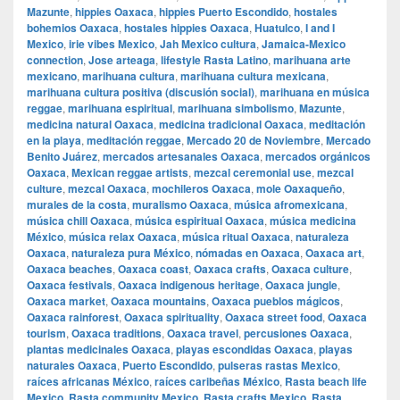
Mazunte
,
hippies Oaxaca
,
hippies Puerto Escondido
,
hostales
bohemios Oaxaca
,
hostales hippies Oaxaca
,
Huatulco
,
I and I
Mexico
,
irie vibes Mexico
,
Jah Mexico cultura
,
Jamaica-Mexico
connection
,
Jose arteaga
,
lifestyle Rasta Latino
,
marihuana arte
mexicano
,
marihuana cultura
,
marihuana cultura mexicana
,
marihuana cultura positiva (discusión social)
,
marihuana en música
reggae
,
marihuana espiritual
,
marihuana simbolismo
,
Mazunte
,
medicina natural Oaxaca
,
medicina tradicional Oaxaca
,
meditación
en la playa
,
meditación reggae
,
Mercado 20 de Noviembre
,
Mercado
Benito Juárez
,
mercados artesanales Oaxaca
,
mercados orgánicos
Oaxaca
,
Mexican reggae artists
,
mezcal ceremonial use
,
mezcal
culture
,
mezcal Oaxaca
,
mochileros Oaxaca
,
mole Oaxaqueño
,
murales de la costa
,
muralismo Oaxaca
,
música afromexicana
,
música chill Oaxaca
,
música espiritual Oaxaca
,
música medicina
México
,
música relax Oaxaca
,
música ritual Oaxaca
,
naturaleza
Oaxaca
,
naturaleza pura México
,
nómadas en Oaxaca
,
Oaxaca art
,
Oaxaca beaches
,
Oaxaca coast
,
Oaxaca crafts
,
Oaxaca culture
,
Oaxaca festivals
,
Oaxaca indigenous heritage
,
Oaxaca jungle
,
Oaxaca market
,
Oaxaca mountains
,
Oaxaca pueblos mágicos
,
Oaxaca rainforest
,
Oaxaca spirituality
,
Oaxaca street food
,
Oaxaca
tourism
,
Oaxaca traditions
,
Oaxaca travel
,
percusiones Oaxaca
,
plantas medicinales Oaxaca
,
playas escondidas Oaxaca
,
playas
naturales Oaxaca
,
Puerto Escondido
,
pulseras rastas Mexico
,
raíces africanas México
,
raíces caribeñas México
,
Rasta beach life
Mexico
,
Rasta community Mexico
,
Rasta crafts Mexico
,
Rasta