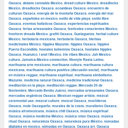
Oaxaca
,
debate cannabis Mexico
,
dread culture Mexico
,
dreadlocks
Mexico
,
dreadlocks Oaxaca
,
ecoaldeas Oaxaca
,
encuentro de
culturas Oaxaca
,
energía de la montaña Oaxaca
,
energía del mar
Oaxaca
,
españoles en mexico
,
estilo de vida playa
,
estilo libre
Oaxaca
,
eventos holísticos Oaxaca
,
experiencias espirituales
Oaxaca
,
ferias artesanales Oaxaca
,
festivales conscientes Mexico
,
freeform dreads Mexico
,
grafiti Oaxaca
,
Guelaguetza
,
herbal culture
Mexico
,
herbolaria mexicana
,
herbolaria Oaxaca
,
hierbas
medicinales México
,
hippies Mazunte
,
hippies Oaxaca
,
hippies
Puerto Escondido
,
hostales bohemios Oaxaca
,
hostales hippies
Oaxaca
,
Huatulco
,
I and I Mexico
,
irie vibes Mexico
,
Jah Mexico
cultura
,
Jamaica-Mexico connection
,
lifestyle Rasta Latino
,
marihuana arte mexicano
,
marihuana cultura
,
marihuana cultura
mexicana
,
marihuana cultura positiva (discusión social)
,
marihuana
en música reggae
,
marihuana espiritual
,
marihuana simbolismo
,
Mazunte
,
medicina natural Oaxaca
,
medicina tradicional Oaxaca
,
meditación en la playa
,
meditación reggae
,
Mercado 20 de
Noviembre
,
Mercado Benito Juárez
,
mercados artesanales Oaxaca
,
mercados orgánicos Oaxaca
,
Mexican reggae artists
,
mezcal
ceremonial use
,
mezcal culture
,
mezcal Oaxaca
,
mochileros
Oaxaca
,
mole Oaxaqueño
,
murales de la costa
,
muralismo Oaxaca
,
música afromexicana
,
música chill Oaxaca
,
música espiritual
Oaxaca
,
música medicina México
,
música relax Oaxaca
,
música
ritual Oaxaca
,
naturaleza Oaxaca
,
naturaleza pura México
,
nomadas
digitales en mexico
,
nómadas en Oaxaca
,
Oaxaca art
,
Oaxaca