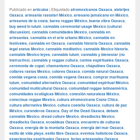
Publicado en
articulos
|
Etiquetado
afromexicanos Oaxaca
,
alebrijes
Oaxaca
,
artesanía rastafari México
,
artesano jamaicano en México
,
artesanos de la costa
,
bares reggae México
,
buena vibra Oaxaca
,
buy weed in tulum
,
cannabis ceremonial usage Mexico (cultural
discussion)
,
cannabis comunidades Mexico
,
cannabis en
artesanías
,
cannabis en el arte urbano México
,
cannabis en
festivales
,
cannabis en Oaxaca
,
cannabis historia Oaxaca
,
cannabis
legal status Mexico
,
cannabis meditativo
,
cannabis Mexico historia
,
cannabis Mexico leyes
,
cannabis tulum
,
cannabis y bienestar (no
instructivo)
,
cannabis y reggae cultura
,
cantos espirituales Oaxaca
,
ceremonia de copal
,
chamanismo Oaxaca
,
chapulines Oaxaca
,
collares rastas Mexico
,
colores Oaxaca
,
comida natural Oaxaca
,
comida vegana costa
,
comida vegana Oaxaca
,
comprar marihuana
tulum
,
comunidad alternativa Oaxaca
,
comunidad espiritual México
,
comunidad multicultural Oaxaca
,
comunidad reggae latinoamérica
,
comunidades ecológicas México
,
conexión naturaleza México
,
conscious reggae Mexico
,
cultura afromexicana Costa Chica
,
cultura alternativa Mexico
,
cultura costeña Oaxaca
,
cultura de paz
México
,
curanderos Oaxaca
,
Day of the Dead Oaxaca
,
debate
cannabis Mexico
,
dread culture Mexico
,
dreadlocks Mexico
,
dreadlocks Oaxaca
,
ecoaldeas Oaxaca
,
encuentro de culturas
Oaxaca
,
energía de la montaña Oaxaca
,
energía del mar Oaxaca
,
estilo de vida playa
,
estilo libre Oaxaca
,
eventos holísticos Oaxaca
,
experiencias espirituales Oaxaca
,
ferias artesanales Oaxaca
,