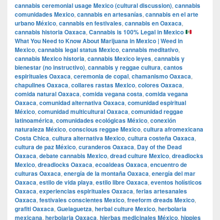
cannabis ceremonial usage Mexico (cultural discussion)
,
cannabis
comunidades Mexico
,
cannabis en artesanías
,
cannabis en el arte
urbano México
,
cannabis en festivales
,
cannabis en Oaxaca
,
cannabis historia Oaxaca
,
Cannabis is 100% Legal in Mexico
What You Need to Know About Marijuana in Mexico | Weed in
Mexico
,
cannabis legal status Mexico
,
cannabis meditativo
,
cannabis Mexico historia
,
cannabis Mexico leyes
,
cannabis y
bienestar (no instructivo)
,
cannabis y reggae cultura
,
cantos
espirituales Oaxaca
,
ceremonia de copal
,
chamanismo Oaxaca
,
chapulines Oaxaca
,
collares rastas Mexico
,
colores Oaxaca
,
comida natural Oaxaca
,
comida vegana costa
,
comida vegana
Oaxaca
,
comunidad alternativa Oaxaca
,
comunidad espiritual
México
,
comunidad multicultural Oaxaca
,
comunidad reggae
latinoamérica
,
comunidades ecológicas México
,
conexión
naturaleza México
,
conscious reggae Mexico
,
cultura afromexicana
Costa Chica
,
cultura alternativa Mexico
,
cultura costeña Oaxaca
,
cultura de paz México
,
curanderos Oaxaca
,
Day of the Dead
Oaxaca
,
debate cannabis Mexico
,
dread culture Mexico
,
dreadlocks
Mexico
,
dreadlocks Oaxaca
,
ecoaldeas Oaxaca
,
encuentro de
culturas Oaxaca
,
energía de la montaña Oaxaca
,
energía del mar
Oaxaca
,
estilo de vida playa
,
estilo libre Oaxaca
,
eventos holísticos
Oaxaca
,
experiencias espirituales Oaxaca
,
ferias artesanales
Oaxaca
,
festivales conscientes Mexico
,
freeform dreads Mexico
,
grafiti Oaxaca
,
Guelaguetza
,
herbal culture Mexico
,
herbolaria
mexicana
,
herbolaria Oaxaca
,
hierbas medicinales México
,
hippies