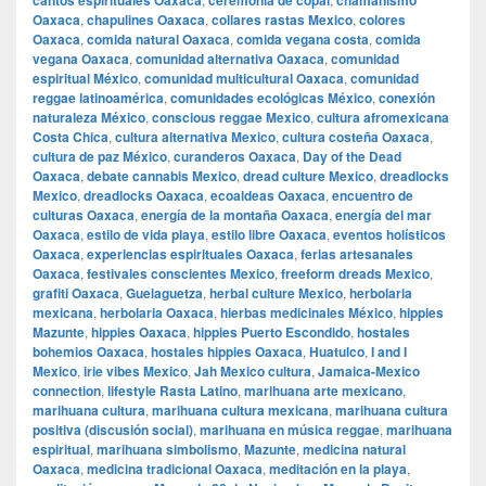
cantos espirituales Oaxaca
ceremonia de copal
chamanismo
Oaxaca
,
chapulines Oaxaca
,
collares rastas Mexico
,
colores
Oaxaca
,
comida natural Oaxaca
,
comida vegana costa
,
comida
vegana Oaxaca
,
comunidad alternativa Oaxaca
,
comunidad
espiritual México
,
comunidad multicultural Oaxaca
,
comunidad
reggae latinoamérica
,
comunidades ecológicas México
,
conexión
naturaleza México
,
conscious reggae Mexico
,
cultura afromexicana
Costa Chica
,
cultura alternativa Mexico
,
cultura costeña Oaxaca
,
cultura de paz México
,
curanderos Oaxaca
,
Day of the Dead
Oaxaca
,
debate cannabis Mexico
,
dread culture Mexico
,
dreadlocks
Mexico
,
dreadlocks Oaxaca
,
ecoaldeas Oaxaca
,
encuentro de
culturas Oaxaca
,
energía de la montaña Oaxaca
,
energía del mar
Oaxaca
,
estilo de vida playa
,
estilo libre Oaxaca
,
eventos holísticos
Oaxaca
,
experiencias espirituales Oaxaca
,
ferias artesanales
Oaxaca
,
festivales conscientes Mexico
,
freeform dreads Mexico
,
grafiti Oaxaca
,
Guelaguetza
,
herbal culture Mexico
,
herbolaria
mexicana
,
herbolaria Oaxaca
,
hierbas medicinales México
,
hippies
Mazunte
,
hippies Oaxaca
,
hippies Puerto Escondido
,
hostales
bohemios Oaxaca
,
hostales hippies Oaxaca
,
Huatulco
,
I and I
Mexico
,
irie vibes Mexico
,
Jah Mexico cultura
,
Jamaica-Mexico
connection
,
lifestyle Rasta Latino
,
marihuana arte mexicano
,
marihuana cultura
,
marihuana cultura mexicana
,
marihuana cultura
positiva (discusión social)
,
marihuana en música reggae
,
marihuana
espiritual
,
marihuana simbolismo
,
Mazunte
,
medicina natural
Oaxaca
,
medicina tradicional Oaxaca
,
meditación en la playa
,