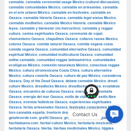
cannabis
,
cannabis ceremonial usage Mexico (cultural discussion)
,
cannabis comunidades Mexico
,
cannabis en artesanías
,
cannabis
en el arte urbano México
,
cannabis en festivales
,
cannabis en
Oaxaca
,
cannabis historia Oaxaca
,
cannabis legal status Mexico
,
cannabis meditativo
,
cannabis Mexico historia
,
cannabis Mexico
leyes
,
cannabis y bienestar (no instructivo)
,
cannabis y reggae
cultura
,
cantos espirituales Oaxaca
,
ceremonia de copal
,
chamanismo Oaxaca
,
chapulines Oaxaca
,
collares rastas Mexico
,
colores Oaxaca
,
comida natural Oaxaca
,
comida vegana costa
,
comida vegana Oaxaca
,
comunidad alternativa Oaxaca
,
comunidad
espiritual México
,
comunidad multicultural Oaxaca
,
comunidad
online cannabis
,
comunidad reggae latinoamérica
,
comunidades
ecológicas México
,
conexión naturaleza México
,
conscious reggae
Mexico
,
cultura afromexicana Costa Chica
,
cultura alternativa
Mexico
,
cultura costeña Oaxaca
,
cultura de paz México
,
curanderos
Oaxaca
,
Day of the Dead Oaxaca
,
debate cannabis Mexico
,
dread
culture Mexico
,
dreadlocks Mexico
,
dreadlocks Oaxaca
,
ecoaldeas
Oaxaca
,
encuentro de culturas Oaxaca
,
energía de la montaña
Oaxaca
,
energía del mar Oaxaca
,
estilo de vida playa
,
estilo libre
Oaxaca
,
eventos holísticos Oaxaca
,
experiencias espirituales
Oaxaca
,
ferias artesanales Oaxaca
,
festivales conscientes Mexico
,
Contac
foro cannabis españa
,
freeform dreads Mexico
,
Getafe
,
Contact Us
getafeverde.com
,
grafiti Oaxaca
,
growbarato.net
,
Guelaguetza
,
Us
hachisbueno.com
,
herbal culture Mexico
,
herbolaria mexicana
,
herbolaria Oaxaca
,
hierba
,
hierbas medicinales México
,
hippies