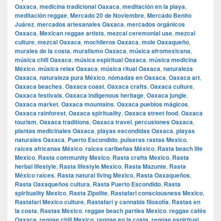
Oaxaca
,
medicina tradicional Oaxaca
,
meditación en la playa
,
meditación reggae
,
Mercado 20 de Noviembre
,
Mercado Benito
Juárez
,
mercados artesanales Oaxaca
,
mercados orgánicos
Oaxaca
,
Mexican reggae artists
,
mezcal ceremonial use
,
mezcal
culture
,
mezcal Oaxaca
,
mochileros Oaxaca
,
mole Oaxaqueño
,
murales de la costa
,
muralismo Oaxaca
,
música afromexicana
,
música chill Oaxaca
,
música espiritual Oaxaca
,
música medicina
México
,
música relax Oaxaca
,
música ritual Oaxaca
,
naturaleza
Oaxaca
,
naturaleza pura México
,
nómadas en Oaxaca
,
Oaxaca art
,
Oaxaca beaches
,
Oaxaca coast
,
Oaxaca crafts
,
Oaxaca culture
,
Oaxaca festivals
,
Oaxaca indigenous heritage
,
Oaxaca jungle
,
Oaxaca market
,
Oaxaca mountains
,
Oaxaca pueblos mágicos
,
Oaxaca rainforest
,
Oaxaca spirituality
,
Oaxaca street food
,
Oaxaca
tourism
,
Oaxaca traditions
,
Oaxaca travel
,
percusiones Oaxaca
,
plantas medicinales Oaxaca
,
playas escondidas Oaxaca
,
playas
naturales Oaxaca
,
Puerto Escondido
,
pulseras rastas Mexico
,
raíces africanas México
,
raíces caribeñas México
,
Rasta beach life
Mexico
,
Rasta community Mexico
,
Rasta crafts Mexico
,
Rasta
herbal lifestyle
,
Rasta lifestyle Mexico
,
Rasta Mazunte
,
Rasta
México raíces
,
Rasta natural living Mexico
,
Rasta Oaxaqueños
,
Rasta Oaxaqueños cultura
,
Rasta Puerto Escondido
,
Rasta
spirituality Mexico
,
Rasta Zipolite
,
Rastafari consciousness Mexico
,
Rastafari Mexico culture
,
Rastafari y cannabis filosofía
,
Rastas en
la costa
,
Rastas Mexico
,
reggae beach parties Mexico
,
reggae cafés
Oaxaca
,
reggae chill Mexico
,
reggae en la costa
,
reggae espiritual