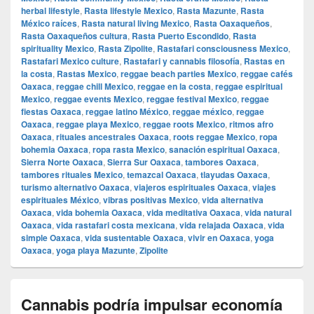
herbal lifestyle
,
Rasta lifestyle Mexico
,
Rasta Mazunte
,
Rasta
México raíces
,
Rasta natural living Mexico
,
Rasta Oaxaqueños
,
Rasta Oaxaqueños cultura
,
Rasta Puerto Escondido
,
Rasta
spirituality Mexico
,
Rasta Zipolite
,
Rastafari consciousness Mexico
,
Rastafari Mexico culture
,
Rastafari y cannabis filosofía
,
Rastas en
la costa
,
Rastas Mexico
,
reggae beach parties Mexico
,
reggae cafés
Oaxaca
,
reggae chill Mexico
,
reggae en la costa
,
reggae espiritual
Mexico
,
reggae events Mexico
,
reggae festival Mexico
,
reggae
fiestas Oaxaca
,
reggae latino México
,
reggae méxico
,
reggae
Oaxaca
,
reggae playa Mexico
,
reggae roots Mexico
,
ritmos afro
Oaxaca
,
rituales ancestrales Oaxaca
,
roots reggae Mexico
,
ropa
bohemia Oaxaca
,
ropa rasta Mexico
,
sanación espiritual Oaxaca
,
Sierra Norte Oaxaca
,
Sierra Sur Oaxaca
,
tambores Oaxaca
,
tambores rituales Mexico
,
temazcal Oaxaca
,
tlayudas Oaxaca
,
turismo alternativo Oaxaca
,
viajeros espirituales Oaxaca
,
viajes
espirituales México
,
vibras positivas Mexico
,
vida alternativa
Oaxaca
,
vida bohemia Oaxaca
,
vida meditativa Oaxaca
,
vida natural
Oaxaca
,
vida rastafari costa mexicana
,
vida relajada Oaxaca
,
vida
simple Oaxaca
,
vida sustentable Oaxaca
,
vivir en Oaxaca
,
yoga
Oaxaca
,
yoga playa Mazunte
,
Zipolite
Cannabis podría impulsar economía