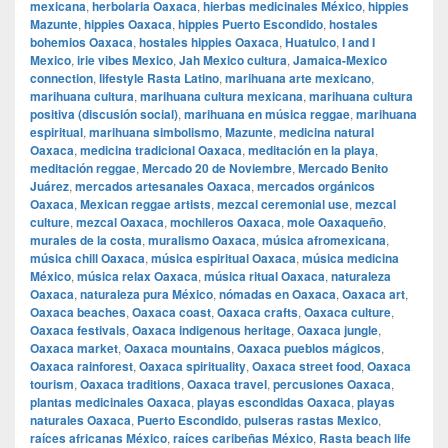
mexicana
,
herbolaria Oaxaca
,
hierbas medicinales México
,
hippies
Mazunte
,
hippies Oaxaca
,
hippies Puerto Escondido
,
hostales
bohemios Oaxaca
,
hostales hippies Oaxaca
,
Huatulco
,
I and I
Mexico
,
irie vibes Mexico
,
Jah Mexico cultura
,
Jamaica-Mexico
connection
,
lifestyle Rasta Latino
,
marihuana arte mexicano
,
marihuana cultura
,
marihuana cultura mexicana
,
marihuana cultura
positiva (discusión social)
,
marihuana en música reggae
,
marihuana
espiritual
,
marihuana simbolismo
,
Mazunte
,
medicina natural
Oaxaca
,
medicina tradicional Oaxaca
,
meditación en la playa
,
meditación reggae
,
Mercado 20 de Noviembre
,
Mercado Benito
Juárez
,
mercados artesanales Oaxaca
,
mercados orgánicos
Oaxaca
,
Mexican reggae artists
,
mezcal ceremonial use
,
mezcal
culture
,
mezcal Oaxaca
,
mochileros Oaxaca
,
mole Oaxaqueño
,
murales de la costa
,
muralismo Oaxaca
,
música afromexicana
,
música chill Oaxaca
,
música espiritual Oaxaca
,
música medicina
México
,
música relax Oaxaca
,
música ritual Oaxaca
,
naturaleza
Oaxaca
,
naturaleza pura México
,
nómadas en Oaxaca
,
Oaxaca art
,
Oaxaca beaches
,
Oaxaca coast
,
Oaxaca crafts
,
Oaxaca culture
,
Oaxaca festivals
,
Oaxaca indigenous heritage
,
Oaxaca jungle
,
Oaxaca market
,
Oaxaca mountains
,
Oaxaca pueblos mágicos
,
Oaxaca rainforest
,
Oaxaca spirituality
,
Oaxaca street food
,
Oaxaca
tourism
,
Oaxaca traditions
,
Oaxaca travel
,
percusiones Oaxaca
,
plantas medicinales Oaxaca
,
playas escondidas Oaxaca
,
playas
naturales Oaxaca
,
Puerto Escondido
,
pulseras rastas Mexico
,
raíces africanas México
,
raíces caribeñas México
,
Rasta beach life