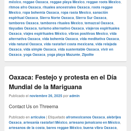
méxico
,
reggae Oaxaca
,
reggae playa Mexico
,
reggae roots Mexico
,
ritmos afro Oaxaca
,
rituales ancestrales Oaxaca
,
roots reggae
Mexico
,
ropa bohemia Oaxaca
,
ropa rasta Mexico
,
sanación
espiritual Oaxaca
,
Sierra Norte Oaxaca
,
Sierra Sur Oaxaca
,
tambores Oaxaca
,
tambores rituales Mexico
,
temazcal Oaxaca
,
tlayudas Oaxaca
,
turismo alternativo Oaxaca
,
viajeros espirituales
Oaxaca
,
viajes espirituales México
,
vibras positivas Mexico
,
vida
alternativa Oaxaca
,
vida bohemia Oaxaca
,
vida meditativa Oaxaca
,
vida natural Oaxaca
,
vida rastafari costa mexicana
,
vida relajada
Oaxaca
,
vida simple Oaxaca
,
vida sustentable Oaxaca
,
vivir en
Oaxaca
,
yoga Oaxaca
,
yoga playa Mazunte
,
Zipolite
Oaxaca: Festejo y protesta en el Día
Mundial de la Mariguana
Publicado el
noviembre 26, 2025
por
admin
Contact Us on Threema
Publicado en
articulos
|
Etiquetado
afromexicanos Oaxaca
,
alebrijes
Oaxaca
,
artesanía rastafari México
,
artesano jamaicano en México
,
artesanos de la costa
,
bares reggae México
,
buena vibra Oaxaca
,