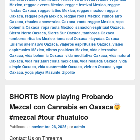
Mexico
,
reggae events Mexico
,
reggae festival Mexico
,
reggae
fiestas Oaxaca
,
reggae latino México
,
reggae méxico
,
reggae
Oaxaca
,
reggae playa Mexico
,
reggae roots Mexico
,
ritmos afro
Oaxaca
,
rituales ancestrales Oaxaca
,
roots reggae Mexico
,
ropa
bohemia Oaxaca
,
ropa rasta Mexico
,
sanación espiritual Oaxaca
,
Sierra Norte Oaxaca
,
Sierra Sur Oaxaca
,
tambores Oaxaca
,
tambores rituales Mexico
,
temazcal Oaxaca
,
tlayudas Oaxaca
,
turismo alternativo Oaxaca
,
viajeros espirituales Oaxaca
,
viajes
espirituales México
,
vibras positivas Mexico
,
vida alternativa
Oaxaca
,
vida bohemia Oaxaca
,
vida meditativa Oaxaca
,
vida natural
Oaxaca
,
vida rastafari costa mexicana
,
vida relajada Oaxaca
,
vida
simple Oaxaca
,
vida sustentable Oaxaca
,
vivir en Oaxaca
,
yoga
Oaxaca
,
yoga playa Mazunte
,
Zipolite
SHORTS Now playing Probando
Mezcal con Cannabis en Oaxaca
#mezcal #tour #huatulco
Publicado el
noviembre 26, 2025
por
admin
Contact Us on Threema