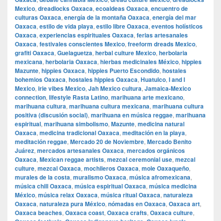
Mexico
,
dreadlocks Oaxaca
,
ecoaldeas Oaxaca
,
encuentro de
culturas Oaxaca
,
energía de la montaña Oaxaca
,
energía del mar
Oaxaca
,
estilo de vida playa
,
estilo libre Oaxaca
,
eventos holísticos
Oaxaca
,
experiencias espirituales Oaxaca
,
ferias artesanales
Oaxaca
,
festivales conscientes Mexico
,
freeform dreads Mexico
,
grafiti Oaxaca
,
Guelaguetza
,
herbal culture Mexico
,
herbolaria
mexicana
,
herbolaria Oaxaca
,
hierbas medicinales México
,
hippies
Mazunte
,
hippies Oaxaca
,
hippies Puerto Escondido
,
hostales
bohemios Oaxaca
,
hostales hippies Oaxaca
,
Huatulco
,
I and I
Mexico
,
irie vibes Mexico
,
Jah Mexico cultura
,
Jamaica-Mexico
connection
,
lifestyle Rasta Latino
,
marihuana arte mexicano
,
marihuana cultura
,
marihuana cultura mexicana
,
marihuana cultura
positiva (discusión social)
,
marihuana en música reggae
,
marihuana
espiritual
,
marihuana simbolismo
,
Mazunte
,
medicina natural
Oaxaca
,
medicina tradicional Oaxaca
,
meditación en la playa
,
meditación reggae
,
Mercado 20 de Noviembre
,
Mercado Benito
Juárez
,
mercados artesanales Oaxaca
,
mercados orgánicos
Oaxaca
,
Mexican reggae artists
,
mezcal ceremonial use
,
mezcal
culture
,
mezcal Oaxaca
,
mochileros Oaxaca
,
mole Oaxaqueño
,
murales de la costa
,
muralismo Oaxaca
,
música afromexicana
,
música chill Oaxaca
,
música espiritual Oaxaca
,
música medicina
México
,
música relax Oaxaca
,
música ritual Oaxaca
,
naturaleza
Oaxaca
,
naturaleza pura México
,
nómadas en Oaxaca
,
Oaxaca art
,
Oaxaca beaches
,
Oaxaca coast
,
Oaxaca crafts
,
Oaxaca culture
,