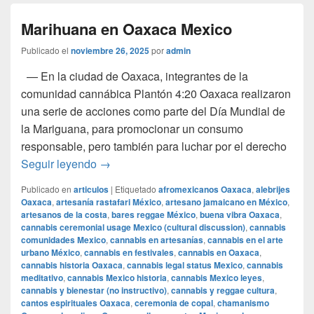
Marihuana en Oaxaca Mexico
Publicado el
noviembre 26, 2025
por
admin
— En la ciudad de Oaxaca, integrantes de la
comunidad cannábica Plantón 4:20 Oaxaca realizaron
una serie de acciones como parte del Día Mundial de
la Mariguana, para promocionar un consumo
responsable, pero también para luchar por el derecho
Marihuana en Oaxaca Mexico
Seguir leyendo
→
Publicado en
articulos
|
Etiquetado
afromexicanos Oaxaca
,
alebrijes
Oaxaca
,
artesanía rastafari México
,
artesano jamaicano en México
,
artesanos de la costa
,
bares reggae México
,
buena vibra Oaxaca
,
cannabis ceremonial usage Mexico (cultural discussion)
,
cannabis
comunidades Mexico
,
cannabis en artesanías
,
cannabis en el arte
urbano México
,
cannabis en festivales
,
cannabis en Oaxaca
,
cannabis historia Oaxaca
,
cannabis legal status Mexico
,
cannabis
meditativo
,
cannabis Mexico historia
,
cannabis Mexico leyes
,
cannabis y bienestar (no instructivo)
,
cannabis y reggae cultura
,
cantos espirituales Oaxaca
,
ceremonia de copal
,
chamanismo