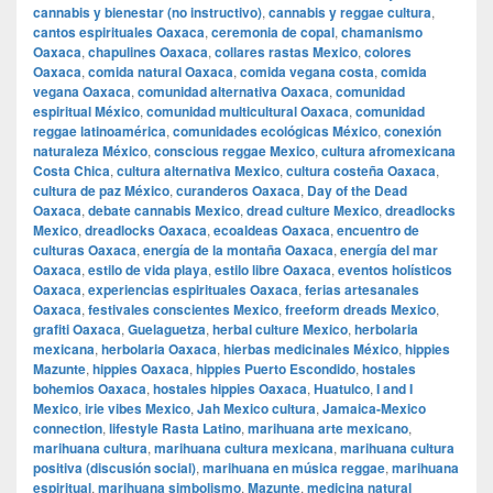
cannabis y bienestar (no instructivo)
,
cannabis y reggae cultura
,
cantos espirituales Oaxaca
,
ceremonia de copal
,
chamanismo
Oaxaca
,
chapulines Oaxaca
,
collares rastas Mexico
,
colores
Oaxaca
,
comida natural Oaxaca
,
comida vegana costa
,
comida
vegana Oaxaca
,
comunidad alternativa Oaxaca
,
comunidad
espiritual México
,
comunidad multicultural Oaxaca
,
comunidad
reggae latinoamérica
,
comunidades ecológicas México
,
conexión
naturaleza México
,
conscious reggae Mexico
,
cultura afromexicana
Costa Chica
,
cultura alternativa Mexico
,
cultura costeña Oaxaca
,
cultura de paz México
,
curanderos Oaxaca
,
Day of the Dead
Oaxaca
,
debate cannabis Mexico
,
dread culture Mexico
,
dreadlocks
Mexico
,
dreadlocks Oaxaca
,
ecoaldeas Oaxaca
,
encuentro de
culturas Oaxaca
,
energía de la montaña Oaxaca
,
energía del mar
Oaxaca
,
estilo de vida playa
,
estilo libre Oaxaca
,
eventos holísticos
Oaxaca
,
experiencias espirituales Oaxaca
,
ferias artesanales
Oaxaca
,
festivales conscientes Mexico
,
freeform dreads Mexico
,
grafiti Oaxaca
,
Guelaguetza
,
herbal culture Mexico
,
herbolaria
mexicana
,
herbolaria Oaxaca
,
hierbas medicinales México
,
hippies
Mazunte
,
hippies Oaxaca
,
hippies Puerto Escondido
,
hostales
bohemios Oaxaca
,
hostales hippies Oaxaca
,
Huatulco
,
I and I
Mexico
,
irie vibes Mexico
,
Jah Mexico cultura
,
Jamaica-Mexico
connection
,
lifestyle Rasta Latino
,
marihuana arte mexicano
,
marihuana cultura
,
marihuana cultura mexicana
,
marihuana cultura
positiva (discusión social)
,
marihuana en música reggae
,
marihuana
espiritual
,
marihuana simbolismo
,
Mazunte
,
medicina natural