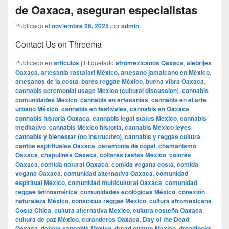
de Oaxaca, aseguran especialistas
Publicado el
noviembre 26, 2025
por
admin
Contact Us on Threema
Publicado en
articulos
|
Etiquetado
afromexicanos Oaxaca
,
alebrijes
Oaxaca
,
artesanía rastafari México
,
artesano jamaicano en México
,
artesanos de la costa
,
bares reggae México
,
buena vibra Oaxaca
,
cannabis ceremonial usage Mexico (cultural discussion)
,
cannabis
comunidades Mexico
,
cannabis en artesanías
,
cannabis en el arte
urbano México
,
cannabis en festivales
,
cannabis en Oaxaca
,
cannabis historia Oaxaca
,
cannabis legal status Mexico
,
cannabis
meditativo
,
cannabis Mexico historia
,
cannabis Mexico leyes
,
cannabis y bienestar (no instructivo)
,
cannabis y reggae cultura
,
cantos espirituales Oaxaca
,
ceremonia de copal
,
chamanismo
Oaxaca
,
chapulines Oaxaca
,
collares rastas Mexico
,
colores
Oaxaca
,
comida natural Oaxaca
,
comida vegana costa
,
comida
vegana Oaxaca
,
comunidad alternativa Oaxaca
,
comunidad
espiritual México
,
comunidad multicultural Oaxaca
,
comunidad
reggae latinoamérica
,
comunidades ecológicas México
,
conexión
naturaleza México
,
conscious reggae Mexico
,
cultura afromexicana
Costa Chica
,
cultura alternativa Mexico
,
cultura costeña Oaxaca
,
cultura de paz México
,
curanderos Oaxaca
,
Day of the Dead
Oaxaca
,
debate cannabis Mexico
,
dread culture Mexico
,
dreadlocks