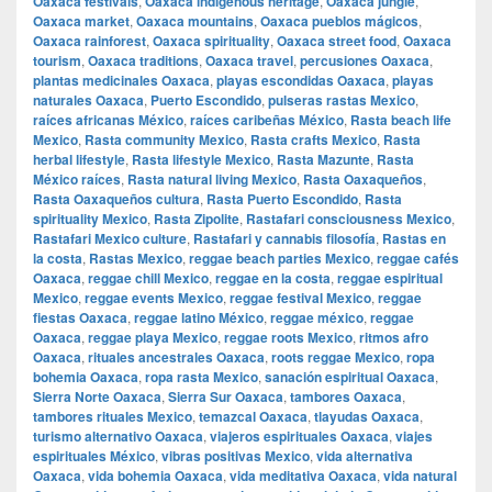
Oaxaca festivals
,
Oaxaca indigenous heritage
,
Oaxaca jungle
,
Oaxaca market
,
Oaxaca mountains
,
Oaxaca pueblos mágicos
,
Oaxaca rainforest
,
Oaxaca spirituality
,
Oaxaca street food
,
Oaxaca
tourism
,
Oaxaca traditions
,
Oaxaca travel
,
percusiones Oaxaca
,
plantas medicinales Oaxaca
,
playas escondidas Oaxaca
,
playas
naturales Oaxaca
,
Puerto Escondido
,
pulseras rastas Mexico
,
raíces africanas México
,
raíces caribeñas México
,
Rasta beach life
Mexico
,
Rasta community Mexico
,
Rasta crafts Mexico
,
Rasta
herbal lifestyle
,
Rasta lifestyle Mexico
,
Rasta Mazunte
,
Rasta
México raíces
,
Rasta natural living Mexico
,
Rasta Oaxaqueños
,
Rasta Oaxaqueños cultura
,
Rasta Puerto Escondido
,
Rasta
spirituality Mexico
,
Rasta Zipolite
,
Rastafari consciousness Mexico
,
Rastafari Mexico culture
,
Rastafari y cannabis filosofía
,
Rastas en
la costa
,
Rastas Mexico
,
reggae beach parties Mexico
,
reggae cafés
Oaxaca
,
reggae chill Mexico
,
reggae en la costa
,
reggae espiritual
Mexico
,
reggae events Mexico
,
reggae festival Mexico
,
reggae
fiestas Oaxaca
,
reggae latino México
,
reggae méxico
,
reggae
Oaxaca
,
reggae playa Mexico
,
reggae roots Mexico
,
ritmos afro
Oaxaca
,
rituales ancestrales Oaxaca
,
roots reggae Mexico
,
ropa
bohemia Oaxaca
,
ropa rasta Mexico
,
sanación espiritual Oaxaca
,
Sierra Norte Oaxaca
,
Sierra Sur Oaxaca
,
tambores Oaxaca
,
tambores rituales Mexico
,
temazcal Oaxaca
,
tlayudas Oaxaca
,
turismo alternativo Oaxaca
,
viajeros espirituales Oaxaca
,
viajes
espirituales México
,
vibras positivas Mexico
,
vida alternativa
Oaxaca
,
vida bohemia Oaxaca
,
vida meditativa Oaxaca
,
vida natural