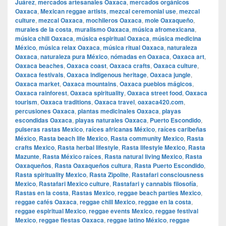
Juárez
,
mercados artesanales Oaxaca
,
mercados orgánicos
Oaxaca
,
Mexican reggae artists
,
mezcal ceremonial use
,
mezcal
culture
,
mezcal Oaxaca
,
mochileros Oaxaca
,
mole Oaxaqueño
,
murales de la costa
,
muralismo Oaxaca
,
música afromexicana
,
música chill Oaxaca
,
música espiritual Oaxaca
,
música medicina
México
,
música relax Oaxaca
,
música ritual Oaxaca
,
naturaleza
Oaxaca
,
naturaleza pura México
,
nómadas en Oaxaca
,
Oaxaca art
,
Oaxaca beaches
,
Oaxaca coast
,
Oaxaca crafts
,
Oaxaca culture
,
Oaxaca festivals
,
Oaxaca indigenous heritage
,
Oaxaca jungle
,
Oaxaca market
,
Oaxaca mountains
,
Oaxaca pueblos mágicos
,
Oaxaca rainforest
,
Oaxaca spirituality
,
Oaxaca street food
,
Oaxaca
tourism
,
Oaxaca traditions
,
Oaxaca travel
,
oaxaca420.com
,
percusiones Oaxaca
,
plantas medicinales Oaxaca
,
playas
escondidas Oaxaca
,
playas naturales Oaxaca
,
Puerto Escondido
,
pulseras rastas Mexico
,
raíces africanas México
,
raíces caribeñas
México
,
Rasta beach life Mexico
,
Rasta community Mexico
,
Rasta
crafts Mexico
,
Rasta herbal lifestyle
,
Rasta lifestyle Mexico
,
Rasta
Mazunte
,
Rasta México raíces
,
Rasta natural living Mexico
,
Rasta
Oaxaqueños
,
Rasta Oaxaqueños cultura
,
Rasta Puerto Escondido
,
Rasta spirituality Mexico
,
Rasta Zipolite
,
Rastafari consciousness
Mexico
,
Rastafari Mexico culture
,
Rastafari y cannabis filosofía
,
Rastas en la costa
,
Rastas Mexico
,
reggae beach parties Mexico
,
reggae cafés Oaxaca
,
reggae chill Mexico
,
reggae en la costa
,
reggae espiritual Mexico
,
reggae events Mexico
,
reggae festival
Mexico
,
reggae fiestas Oaxaca
,
reggae latino México
,
reggae