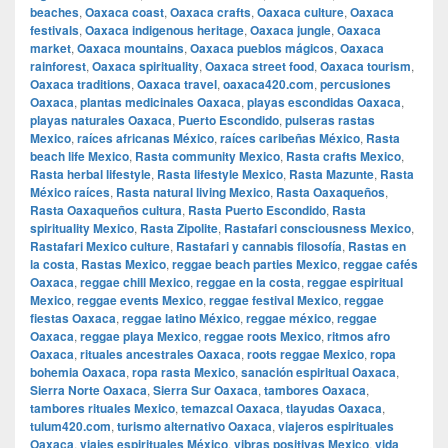
beaches
,
Oaxaca coast
,
Oaxaca crafts
,
Oaxaca culture
,
Oaxaca
festivals
,
Oaxaca indigenous heritage
,
Oaxaca jungle
,
Oaxaca
market
,
Oaxaca mountains
,
Oaxaca pueblos mágicos
,
Oaxaca
rainforest
,
Oaxaca spirituality
,
Oaxaca street food
,
Oaxaca tourism
,
Oaxaca traditions
,
Oaxaca travel
,
oaxaca420.com
,
percusiones
Oaxaca
,
plantas medicinales Oaxaca
,
playas escondidas Oaxaca
,
playas naturales Oaxaca
,
Puerto Escondido
,
pulseras rastas
Mexico
,
raíces africanas México
,
raíces caribeñas México
,
Rasta
beach life Mexico
,
Rasta community Mexico
,
Rasta crafts Mexico
,
Rasta herbal lifestyle
,
Rasta lifestyle Mexico
,
Rasta Mazunte
,
Rasta
México raíces
,
Rasta natural living Mexico
,
Rasta Oaxaqueños
,
Rasta Oaxaqueños cultura
,
Rasta Puerto Escondido
,
Rasta
spirituality Mexico
,
Rasta Zipolite
,
Rastafari consciousness Mexico
,
Rastafari Mexico culture
,
Rastafari y cannabis filosofía
,
Rastas en
la costa
,
Rastas Mexico
,
reggae beach parties Mexico
,
reggae cafés
Oaxaca
,
reggae chill Mexico
,
reggae en la costa
,
reggae espiritual
Mexico
,
reggae events Mexico
,
reggae festival Mexico
,
reggae
fiestas Oaxaca
,
reggae latino México
,
reggae méxico
,
reggae
Oaxaca
,
reggae playa Mexico
,
reggae roots Mexico
,
ritmos afro
Oaxaca
,
rituales ancestrales Oaxaca
,
roots reggae Mexico
,
ropa
bohemia Oaxaca
,
ropa rasta Mexico
,
sanación espiritual Oaxaca
,
Sierra Norte Oaxaca
,
Sierra Sur Oaxaca
,
tambores Oaxaca
,
tambores rituales Mexico
,
temazcal Oaxaca
,
tlayudas Oaxaca
,
tulum420.com
,
turismo alternativo Oaxaca
,
viajeros espirituales
Oaxaca
,
viajes espirituales México
,
vibras positivas Mexico
,
vida