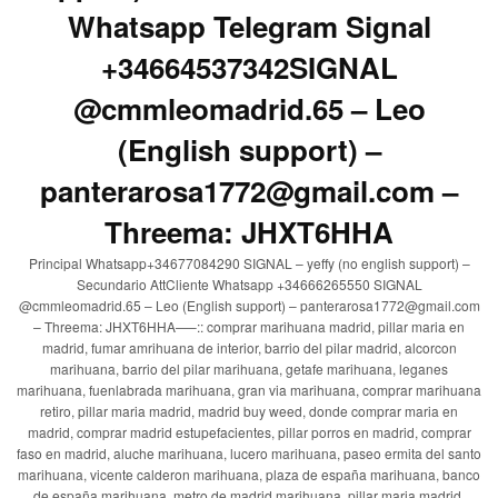
Whatsapp Telegram Signal
+34664537342SIGNAL
@cmmleomadrid.65 – Leo
(English support) –
panterarosa1772@gmail.com –
Threema: JHXT6HHA
Principal Whatsapp+34677084290 SIGNAL – yeffy (no english support) –
Secundario AttCliente Whatsapp +34666265550 SIGNAL
@cmmleomadrid.65 – Leo (English support) – panterarosa1772@gmail.com
– Threema: JHXT6HHA—–:: comprar marihuana madrid, pillar maria en
madrid, fumar amrihuana de interior, barrio del pilar madrid, alcorcon
marihuana, barrio del pilar marihuana, getafe marihuana, leganes
marihuana, fuenlabrada marihuana, gran via marihuana, comprar marihuana
retiro, pillar maria madrid, madrid buy weed, donde comprar maria en
madrid, comprar madrid estupefacientes, pillar porros en madrid, comprar
faso en madrid, aluche marihuana, lucero marihuana, paseo ermita del santo
marihuana, vicente calderon marihuana, plaza de españa marihuana, banco
de españa marihuana, metro de madrid marihuana, pillar maria madrid,