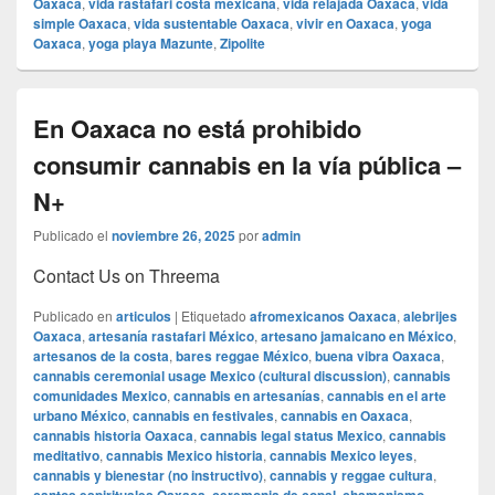
Oaxaca
,
vida rastafari costa mexicana
,
vida relajada Oaxaca
,
vida
simple Oaxaca
,
vida sustentable Oaxaca
,
vivir en Oaxaca
,
yoga
Oaxaca
,
yoga playa Mazunte
,
Zipolite
En Oaxaca no está prohibido
consumir cannabis en la vía pública –
N+
Publicado el
noviembre 26, 2025
por
admin
Contact Us on Threema
Publicado en
articulos
|
Etiquetado
afromexicanos Oaxaca
,
alebrijes
Oaxaca
,
artesanía rastafari México
,
artesano jamaicano en México
,
artesanos de la costa
,
bares reggae México
,
buena vibra Oaxaca
,
cannabis ceremonial usage Mexico (cultural discussion)
,
cannabis
comunidades Mexico
,
cannabis en artesanías
,
cannabis en el arte
urbano México
,
cannabis en festivales
,
cannabis en Oaxaca
,
cannabis historia Oaxaca
,
cannabis legal status Mexico
,
cannabis
meditativo
,
cannabis Mexico historia
,
cannabis Mexico leyes
,
cannabis y bienestar (no instructivo)
,
cannabis y reggae cultura
,
,
,