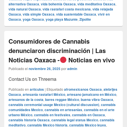
alternativa Oaxaca
,
vida bohemia Oaxaca
,
vida meditativa Oaxaca
,
vida natural Oaxaca
,
vida rastafari costa mexicana
,
vida relajada
Oaxaca
,
vida simple Oaxaca
,
vida sustentable Oaxaca
,
vivir en
Oaxaca
,
yoga Oaxaca
,
yoga playa Mazunte
,
Zipolite
Consumidores de Cannabis
denunciaron discriminación | Las
Noticias Oaxaca -
Noticias en vivo
Publicado el
noviembre 26, 2025
por
admin
Contact Us on Threema
Publicado en
articulos
|
Etiquetado
afromexicanos Oaxaca
,
alebrijes
Oaxaca
,
artesanía rastafari México
,
artesano jamaicano en México
,
artesanos de la costa
,
bares reggae México
,
buena vibra Oaxaca
,
cannabis ceremonial usage Mexico (cultural discussion)
,
cannabis
comunidades Mexico
,
cannabis en artesanías
,
cannabis en el arte
urbano México
,
cannabis en festivales
,
cannabis en Oaxaca
,
cannabis historia Oaxaca
,
cannabis legal status Mexico
,
cannabis
meditativo
,
cannabis Mexico historia
,
cannabis Mexico leyes
,