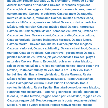
meditación reggae
,
Mercado 20 de Noviembre
,
Mercado Benito
Juárez
,
mercados artesanales Oaxaca
,
mercados orgánicos
Oaxaca
,
Mexican reggae artists
,
mezcal ceremonial use
,
mezcal
culture
,
mezcal Oaxaca
,
mochileros Oaxaca
,
mole Oaxaqueño
,
murales de la costa
,
muralismo Oaxaca
,
música afromexicana
,
música chill Oaxaca
,
música espiritual Oaxaca
,
música medicina
México
,
música relax Oaxaca
,
música ritual Oaxaca
,
naturaleza
Oaxaca
,
naturaleza pura México
,
nómadas en Oaxaca
,
Oaxaca art
,
Oaxaca beaches
,
Oaxaca coast
,
Oaxaca crafts
,
Oaxaca culture
,
Oaxaca festivals
,
Oaxaca indigenous heritage
,
Oaxaca jungle
,
Oaxaca market
,
Oaxaca mountains
,
Oaxaca pueblos mágicos
,
Oaxaca rainforest
,
Oaxaca spirituality
,
Oaxaca street food
,
Oaxaca
tourism
,
Oaxaca traditions
,
Oaxaca travel
,
percusiones Oaxaca
,
plantas medicinales Oaxaca
,
playas escondidas Oaxaca
,
playas
naturales Oaxaca
,
Puerto Escondido
,
pulseras rastas Mexico
,
raíces africanas México
,
raíces caribeñas México
,
Rasta beach life
Mexico
,
Rasta community Mexico
,
Rasta crafts Mexico
,
Rasta
herbal lifestyle
,
Rasta lifestyle Mexico
,
Rasta Mazunte
,
Rasta
México raíces
,
Rasta natural living Mexico
,
Rasta Oaxaqueños
,
Rasta Oaxaqueños cultura
,
Rasta Puerto Escondido
,
Rasta
spirituality Mexico
,
Rasta Zipolite
,
Rastafari consciousness Mexico
,
Rastafari Mexico culture
,
Rastafari y cannabis filosofía
,
Rastas en
la costa
,
Rastas Mexico
,
reggae beach parties Mexico
,
reggae cafés
Oaxaca
,
reggae chill Mexico
,
reggae en la costa
,
reggae espiritual
Mexico
,
reggae events Mexico
,
reggae festival Mexico
,
reggae