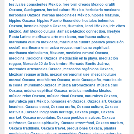
festivales conscientes Mexico
,
freeform dreads Mexico
,
grafiti
Oaxaca
,
Guelaguetza
,
herbal culture Mexico
,
herbolaria mexicana
,
herbolaria Oaxaca
,
hierbas medicinales México
,
hippies Mazunte
,
hippies Oaxaca
,
hippies Puerto Escondido
,
hostales bohemios
Oaxaca
,
hostales hippies Oaxaca
,
Huatulco
,
I and I Mexico
,
irie vibes
Mexico
,
Jah Mexico cultura
,
Jamaica-Mexico connection
,
lifestyle
Rasta Latino
,
marihuana arte mexicano
,
marihuana cultura
,
marihuana cultura mexicana
,
marihuana cultura positiva (discusión
social)
,
marihuana en música reggae
,
marihuana espiritual
,
marihuana simbolismo
,
Mazunte
,
medicina natural Oaxaca
,
medicina tradicional Oaxaca
,
meditación en la playa
,
meditación
reggae
,
Mercado 20 de Noviembre
,
Mercado Benito Juárez
,
mercados artesanales Oaxaca
,
mercados orgánicos Oaxaca
,
Mexican reggae artists
,
mezcal ceremonial use
,
mezcal culture
,
mezcal Oaxaca
,
mochileros Oaxaca
,
mole Oaxaqueño
,
murales de
la costa
,
muralismo Oaxaca
,
música afromexicana
,
música chill
Oaxaca
,
música espiritual Oaxaca
,
música medicina México
,
música relax Oaxaca
,
música ritual Oaxaca
,
naturaleza Oaxaca
,
naturaleza pura México
,
nómadas en Oaxaca
,
Oaxaca art
,
Oaxaca
beaches
,
Oaxaca coast
,
Oaxaca crafts
,
Oaxaca culture
,
Oaxaca
festivals
,
Oaxaca indigenous heritage
,
Oaxaca jungle
,
Oaxaca
market
,
Oaxaca mountains
,
Oaxaca pueblos mágicos
,
Oaxaca
rainforest
,
Oaxaca spirituality
,
Oaxaca street food
,
Oaxaca tourism
,
Oaxaca traditions
,
Oaxaca travel
,
percusiones Oaxaca
,
plantas
medicinales Oaxaca
,
playas escondidas Oaxaca
,
playas naturales