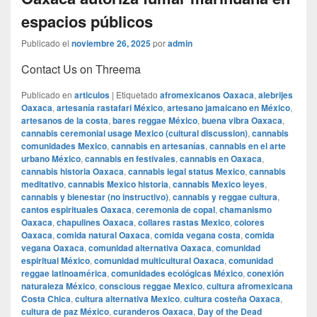
espacios públicos
Publicado el
noviembre 26, 2025
por
admin
Contact Us on Threema
Publicado en
articulos
|
Etiquetado
afromexicanos Oaxaca
,
alebrijes
Oaxaca
,
artesanía rastafari México
,
artesano jamaicano en México
,
artesanos de la costa
,
bares reggae México
,
buena vibra Oaxaca
,
cannabis ceremonial usage Mexico (cultural discussion)
,
cannabis
comunidades Mexico
,
cannabis en artesanías
,
cannabis en el arte
urbano México
,
cannabis en festivales
,
cannabis en Oaxaca
,
cannabis historia Oaxaca
,
cannabis legal status Mexico
,
cannabis
meditativo
,
cannabis Mexico historia
,
cannabis Mexico leyes
,
cannabis y bienestar (no instructivo)
,
cannabis y reggae cultura
,
cantos espirituales Oaxaca
,
ceremonia de copal
,
chamanismo
Oaxaca
,
chapulines Oaxaca
,
collares rastas Mexico
,
colores
Oaxaca
,
comida natural Oaxaca
,
comida vegana costa
,
comida
vegana Oaxaca
,
comunidad alternativa Oaxaca
,
comunidad
espiritual México
,
comunidad multicultural Oaxaca
,
comunidad
reggae latinoamérica
,
comunidades ecológicas México
,
conexión
naturaleza México
,
conscious reggae Mexico
,
cultura afromexicana
Costa Chica
,
cultura alternativa Mexico
,
cultura costeña Oaxaca
,
cultura de paz México
,
curanderos Oaxaca
,
Day of the Dead