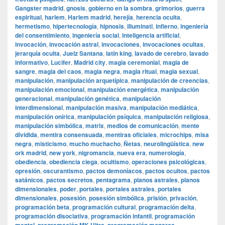
Gangster madrid
,
gnosis
,
gobierno en la sombra
,
grimorios
,
guerra
espiritual
,
harlem
,
Harlem madrid
,
herejía
,
herencia oculta
,
hermetismo
,
hipertecnología
,
hipnosis
,
illuminati
,
infierno
,
ingeniería
del consentimiento
,
ingeniería social
,
inteligencia artificial
,
invocación
,
invocación astral
,
invocaciones
,
invocaciones ocultas
,
jerarquía oculta
,
Juelz Santana
,
latin king
,
lavado de cerebro
,
lavado
informativo
,
Lucifer
,
Madrid city
,
magia ceremonial
,
magia de
sangre
,
magia del caos
,
magia negra
,
magia ritual
,
magia sexual
,
manipulación
,
manipulación arquetípica
,
manipulación de creencias
,
manipulación emocional
,
manipulación energética
,
manipulación
generacional
,
manipulación genética
,
manipulación
interdimensional
,
manipulación masiva
,
manipulación mediática
,
manipulación onírica
,
manipulación psíquica
,
manipulación religiosa
,
manipulación simbólica
,
matrix
,
medios de comunicación
,
mente
dividida
,
mentira consensuada
,
mentiras oficiales
,
microchips
,
misa
negra
,
misticismo
,
mucho muchacho
,
Ñetas
,
neurolingüística
,
new
ork madrid
,
new york
,
nigromancia
,
nueva era
,
numerología
,
obediencia
,
obediencia ciega
,
ocultismo
,
operaciones psicológicas
,
opresión
,
oscurantismo
,
pactos demoníacos
,
pactos ocultos
,
pactos
satánicos
,
pactos secretos
,
pentagrama
,
planos astrales
,
planos
dimensionales
,
poder
,
portales
,
portales astrales
,
portales
dimensionales
,
posesión
,
posesión simbólica
,
prisión
,
privación
,
programación beta
,
programación cultural
,
programación delta
,
programación disociativa
,
programación infantil
,
programación
,
,
,