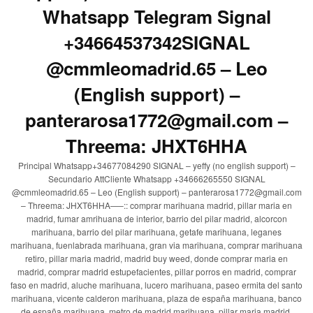
Whatsapp Telegram Signal
+34664537342SIGNAL
@cmmleomadrid.65 – Leo
(English support) –
panterarosa1772@gmail.com –
Threema: JHXT6HHA
Principal Whatsapp+34677084290 SIGNAL – yeffy (no english support) –
Secundario AttCliente Whatsapp +34666265550 SIGNAL
@cmmleomadrid.65 – Leo (English support) – panterarosa1772@gmail.com
– Threema: JHXT6HHA—–:: comprar marihuana madrid, pillar maria en
madrid, fumar amrihuana de interior, barrio del pilar madrid, alcorcon
marihuana, barrio del pilar marihuana, getafe marihuana, leganes
marihuana, fuenlabrada marihuana, gran via marihuana, comprar marihuana
retiro, pillar maria madrid, madrid buy weed, donde comprar maria en
madrid, comprar madrid estupefacientes, pillar porros en madrid, comprar
faso en madrid, aluche marihuana, lucero marihuana, paseo ermita del santo
marihuana, vicente calderon marihuana, plaza de españa marihuana, banco
de españa marihuana, metro de madrid marihuana, pillar maria madrid,