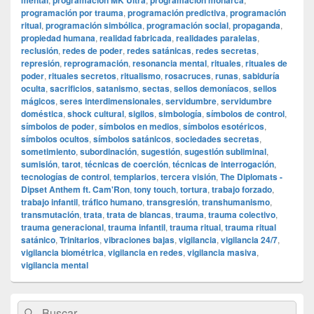
mental
programación MK Ultra
programación monarca
programación por trauma
,
programación predictiva
,
programación
ritual
,
programación simbólica
,
programación social
,
propaganda
,
propiedad humana
,
realidad fabricada
,
realidades paralelas
,
reclusión
,
redes de poder
,
redes satánicas
,
redes secretas
,
represión
,
reprogramación
,
resonancia mental
,
rituales
,
rituales de
poder
,
rituales secretos
,
ritualismo
,
rosacruces
,
runas
,
sabiduría
oculta
,
sacrificios
,
satanismo
,
sectas
,
sellos demoníacos
,
sellos
mágicos
,
seres interdimensionales
,
servidumbre
,
servidumbre
doméstica
,
shock cultural
,
sigilos
,
simbología
,
símbolos de control
,
símbolos de poder
,
símbolos en medios
,
símbolos esotéricos
,
símbolos ocultos
,
símbolos satánicos
,
sociedades secretas
,
sometimiento
,
subordinación
,
sugestión
,
sugestión subliminal
,
sumisión
,
tarot
,
técnicas de coerción
,
técnicas de interrogación
,
tecnologías de control
,
templarios
,
tercera visión
,
The Diplomats -
Dipset Anthem ft. Cam'Ron
,
tony touch
,
tortura
,
trabajo forzado
,
trabajo infantil
,
tráfico humano
,
transgresión
,
transhumanismo
,
transmutación
,
trata
,
trata de blancas
,
trauma
,
trauma colectivo
,
trauma generacional
,
trauma infantil
,
trauma ritual
,
trauma ritual
satánico
,
Trinitarios
,
vibraciones bajas
,
vigilancia
,
vigilancia 24/7
,
vigilancia biométrica
,
vigilancia en redes
,
vigilancia masiva
,
vigilancia mental
El
Buscar
Buscar
área