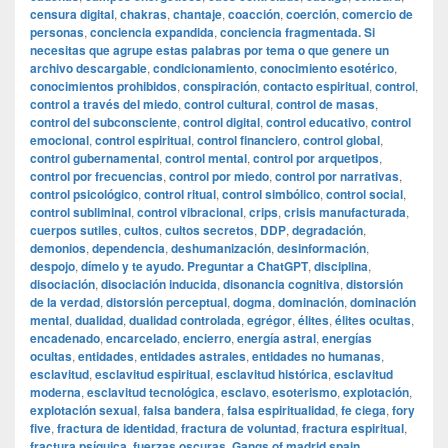
censura digital
,
chakras
,
chantaje
,
coacción
,
coerción
,
comercio de
personas
,
conciencia expandida
,
conciencia fragmentada. Si
necesitas que agrupe estas palabras por tema o que genere un
archivo descargable
,
condicionamiento
,
conocimiento esotérico
,
conocimientos prohibidos
,
conspiración
,
contacto espiritual
,
control
,
control a través del miedo
,
control cultural
,
control de masas
,
control del subconsciente
,
control digital
,
control educativo
,
control
emocional
,
control espiritual
,
control financiero
,
control global
,
control gubernamental
,
control mental
,
control por arquetipos
,
control por frecuencias
,
control por miedo
,
control por narrativas
,
control psicológico
,
control ritual
,
control simbólico
,
control social
,
control subliminal
,
control vibracional
,
crips
,
crisis manufacturada
,
cuerpos sutiles
,
cultos
,
cultos secretos
,
DDP
,
degradación
,
demonios
,
dependencia
,
deshumanización
,
desinformación
,
despojo
,
dímelo y te ayudo. Preguntar a ChatGPT
,
disciplina
,
disociación
,
disociación inducida
,
disonancia cognitiva
,
distorsión
de la verdad
,
distorsión perceptual
,
dogma
,
dominación
,
dominación
mental
,
dualidad
,
dualidad controlada
,
egrégor
,
élites
,
élites ocultas
,
encadenado
,
encarcelado
,
encierro
,
energía astral
,
energías
ocultas
,
entidades
,
entidades astrales
,
entidades no humanas
,
esclavitud
,
esclavitud espiritual
,
esclavitud histórica
,
esclavitud
moderna
,
esclavitud tecnológica
,
esclavo
,
esoterismo
,
explotación
,
explotación sexual
,
falsa bandera
,
falsa espiritualidad
,
fe ciega
,
fory
five
,
fractura de identidad
,
fractura de voluntad
,
fractura espiritual
,
fractura psíquica
,
fuerzas oscuras
,
Gangs of madrid spain
,