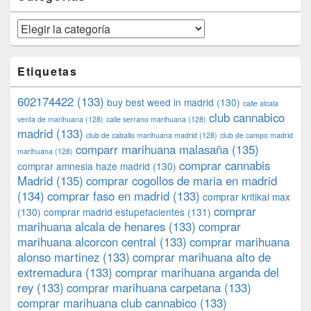
Categorías
Etiquetas
602174422
(133)
buy best weed in madrid
(130)
calle alcala
club cannabico
venta de marihuana
(128)
calle serrano marihuana
(128)
madrid
(133)
club de caballo marihuana madrid
(128)
club de campo madrid
comparr marihuana malasaña
(135)
marihuana
(128)
comprar cannabis
comprar amnesia haze madrid
(130)
Madrid
(135)
comprar cogollos de maria en madrid
(134)
comprar faso en madrid
(133)
comprar kritikal max
comprar
(130)
comprar madrid estupefacientes
(131)
marihuana alcala de henares
(133)
comprar
marihuana alcorcon central
(133)
comprar marihuana
alonso martinez
(133)
comprar marihuana alto de
extremadura
(133)
comprar marihuana arganda del
rey
(133)
comprar marihuana carpetana
(133)
comprar marihuana club cannabico
(133)