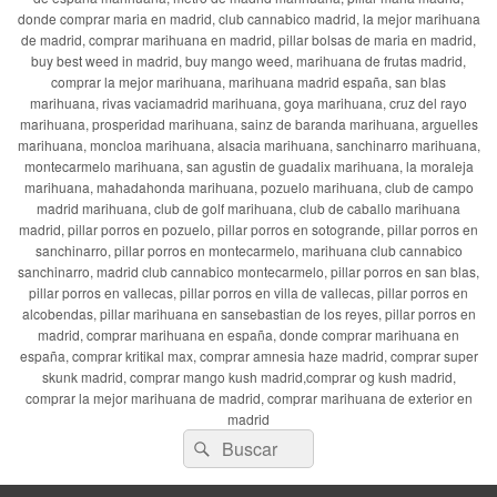
donde comprar maria en madrid, club cannabico madrid, la mejor marihuana
de madrid, comprar marihuana en madrid, pillar bolsas de maria en madrid,
buy best weed in madrid, buy mango weed, marihuana de frutas madrid,
comprar la mejor marihuana, marihuana madrid españa, san blas
marihuana, rivas vaciamadrid marihuana, goya marihuana, cruz del rayo
marihuana, prosperidad marihuana, sainz de baranda marihuana, arguelles
marihuana, moncloa marihuana, alsacia marihuana, sanchinarro marihuana,
montecarmelo marihuana, san agustin de guadalix marihuana, la moraleja
marihuana, mahadahonda marihuana, pozuelo marihuana, club de campo
madrid marihuana, club de golf marihuana, club de caballo marihuana
madrid, pillar porros en pozuelo, pillar porros en sotogrande, pillar porros en
sanchinarro, pillar porros en montecarmelo, marihuana club cannabico
sanchinarro, madrid club cannabico montecarmelo, pillar porros en san blas,
pillar porros en vallecas, pillar porros en villa de vallecas, pillar porros en
alcobendas, pillar marihuana en sansebastian de los reyes, pillar porros en
madrid, comprar marihuana en españa, donde comprar marihuana en
españa, comprar kritikal max, comprar amnesia haze madrid, comprar super
skunk madrid, comprar mango kush madrid,comprar og kush madrid,
comprar la mejor marihuana de madrid, comprar marihuana de exterior en
madrid
Buscar
Buscar
por: