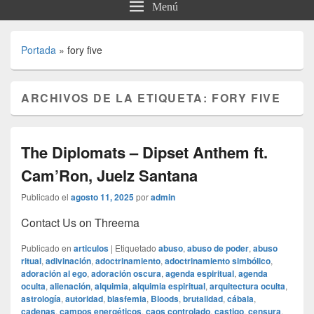
Menú
Portada
»
fory five
ARCHIVOS DE LA ETIQUETA:
FORY FIVE
The Diplomats – Dipset Anthem ft.
Cam’Ron, Juelz Santana
Publicado el
agosto 11, 2025
por
admin
Contact Us on Threema
Publicado en
articulos
|
Etiquetado
abuso
,
abuso de poder
,
abuso
ritual
,
adivinación
,
adoctrinamiento
,
adoctrinamiento simbólico
,
adoración al ego
,
adoración oscura
,
agenda espiritual
,
agenda
oculta
,
alienación
,
alquimia
,
alquimia espiritual
,
arquitectura oculta
,
astrología
,
autoridad
,
blasfemia
,
Bloods
,
brutalidad
,
cábala
,
cadenas
,
campos energéticos
,
caos controlado
,
castigo
,
censura
,