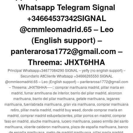
Whatsapp Telegram Signal
+34664537342SIGNAL
@cmmleomadrid.65 – Leo
(English support) –
panterarosa1772@gmail.com –
Threema: JHXT6HHA
Principal Whatsapp+34677084290 SIGNAL – yeffy (no english support) –
Secundario AttCliente Whatsapp +34666265550 SIGNAL
@cmmleomadrid.65 – Leo (English support) – panterarosa1772@gmail.com
– Threema: JHXT6HHA—–:: comprar marihuana madrid, pillar maria en
madrid, fumar amrihuana de interior, barrio del pilar madrid, alcorcon
marihuana, barrio del pilar marihuana, getafe marihuana, leganes
marihuana, fuenlabrada marihuana, gran via marihuana, comprar marihuana
retiro, pillar maria madrid, madrid buy weed, donde comprar maria en
madrid, comprar madrid estupefacientes, pillar porros en madrid, comprar
faso en madrid, aluche marihuana, lucero marihuana, paseo ermita del santo
marihuana, vicente calderon marihuana, plaza de españa marihuana, banco
de españa marihuana, metro de madrid marihuana, pillar maria madrid,