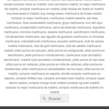
donde comprar maria en madrid, club cannabico madrid, la mejor marihuana
de madrid, comprar marihuana en madrid, pillar bolsas de maria en madrid,
buy best weed in madrid, buy mango weed, marihuana de frutas madrid,
comprar la mejor marihuana, marihuana madrid españa, san blas
marihuana, rivas vaciamadrid marihuana, goya marihuana, cruz del rayo
marihuana, prosperidad marihuana, sainz de baranda marihuana, arguelles
marihuana, moncloa marihuana, alsacia marihuana, sanchinarro marihuana,
montecarmelo marihuana, san agustin de guadalix marihuana, la moraleja
marihuana, mahadahonda marihuana, pozuelo marihuana, club de campo
madrid marihuana, club de golf marihuana, club de caballo marihuana
madrid, pillar porros en pozuelo, pillar porros en sotogrande, pillar porros en
sanchinarro, pillar porros en montecarmelo, marihuana club cannabico
sanchinarro, madrid club cannabico montecarmelo, pillar porros en san blas,
pillar porros en vallecas, pillar porros en villa de vallecas, pillar porros en
alcobendas, pillar marihuana en sansebastian de los reyes, pillar porros en
madrid, comprar marihuana en españa, donde comprar marihuana en
españa, comprar kritikal max, comprar amnesia haze madrid, comprar super
skunk madrid, comprar mango kush madrid,comprar og kush madrid,
comprar la mejor marihuana de madrid, comprar marihuana de exterior en
madrid
Buscar
Buscar
por: