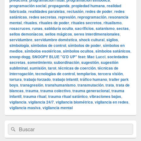
predictiva
programación ritual
programación simbólica
programación social
,
propaganda
,
propiedad humana
,
realidad
fabricada
,
realidades paralelas
,
reclusión
,
redes de poder
,
redes
satánicas
,
redes secretas
,
represión
,
reprogramación
,
resonancia
mental
,
rituales
,
rituales de poder
,
rituales secretos
,
ritualismo
,
rosacruces
,
runas
,
sabiduría oculta
,
sacrificios
,
satanismo
,
sectas
,
sellos demoníacos
,
sellos mágicos
,
seres interdimensionales
,
servidumbre
,
servidumbre doméstica
,
shock cultural
,
sigilos
,
simbología
,
símbolos de control
,
símbolos de poder
,
símbolos en
medios
,
símbolos esotéricos
,
símbolos ocultos
,
símbolos satánicos
,
snoop dogg
,
SNOOPY BLUE "G'D UP" feat: Mac Lucci
,
sociedades
secretas
,
sometimiento
,
subordinación
,
sugestión
,
sugestión
subliminal
,
sumisión
,
tarot
,
técnicas de coerción
,
técnicas de
interrogación
,
tecnologías de control
,
templarios
,
tercera visión
,
tortura
,
trabajo forzado
,
trabajo infantil
,
tráfico humano
,
trailer park
boys
,
transgresión
,
transhumanismo
,
transmutación
,
trata
,
trata de
blancas
,
trauma
,
trauma colectivo
,
trauma generacional
,
trauma
infantil
,
trauma ritual
,
trauma ritual satánico
,
vibraciones bajas
,
vigilancia
,
vigilancia 24/7
,
vigilancia biométrica
,
vigilancia en redes
,
vigilancia masiva
,
vigilancia mental
El
Buscar
Buscar
área
por:
de
widget