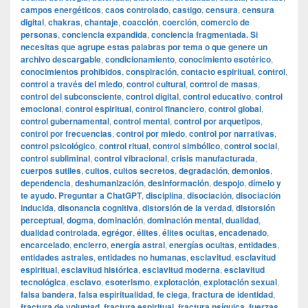
campos energéticos
,
caos controlado
,
castigo
,
censura
,
censura
digital
,
chakras
,
chantaje
,
coacción
,
coerción
,
comercio de
personas
,
conciencia expandida
,
conciencia fragmentada. Si
necesitas que agrupe estas palabras por tema o que genere un
archivo descargable
,
condicionamiento
,
conocimiento esotérico
,
conocimientos prohibidos
,
conspiración
,
contacto espiritual
,
control
,
control a través del miedo
,
control cultural
,
control de masas
,
control del subconsciente
,
control digital
,
control educativo
,
control
emocional
,
control espiritual
,
control financiero
,
control global
,
control gubernamental
,
control mental
,
control por arquetipos
,
control por frecuencias
,
control por miedo
,
control por narrativas
,
control psicológico
,
control ritual
,
control simbólico
,
control social
,
control subliminal
,
control vibracional
,
crisis manufacturada
,
cuerpos sutiles
,
cultos
,
cultos secretos
,
degradación
,
demonios
,
dependencia
,
deshumanización
,
desinformación
,
despojo
,
dímelo y
te ayudo. Preguntar a ChatGPT
,
disciplina
,
disociación
,
disociación
inducida
,
disonancia cognitiva
,
distorsión de la verdad
,
distorsión
perceptual
,
dogma
,
dominación
,
dominación mental
,
dualidad
,
dualidad controlada
,
egrégor
,
élites
,
élites ocultas
,
encadenado
,
encarcelado
,
encierro
,
energía astral
,
energías ocultas
,
entidades
,
entidades astrales
,
entidades no humanas
,
esclavitud
,
esclavitud
espiritual
,
esclavitud histórica
,
esclavitud moderna
,
esclavitud
tecnológica
,
esclavo
,
esoterismo
,
explotación
,
explotación sexual
,
falsa bandera
,
falsa espiritualidad
,
fe ciega
,
fractura de identidad
,
fractura de voluntad
,
fractura espiritual
,
fractura psíquica
,
fuerzas