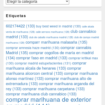
Categorías
Etiquetas
602174422
(133)
buy best weed in madrid
(130)
calle alcala
club cannabico
venta de marihuana
(128)
calle serrano marihuana
(128)
madrid
(133)
club de caballo marihuana madrid
(128)
club de campo madrid
comparr marihuana malasaña
(135)
marihuana
(128)
comprar cannabis
comprar amnesia haze madrid
(130)
Madrid
(135)
comprar cogollos de maria en madrid
(134)
comprar faso en madrid
(133)
comprar kritikal max
comprar
(130)
comprar madrid estupefacientes
(131)
marihuana alcala de henares
(133)
comprar
marihuana alcorcon central
(133)
comprar marihuana
alonso martinez
(133)
comprar marihuana alto de
extremadura
(133)
comprar marihuana arganda del
rey
(133)
comprar marihuana carpetana
(133)
comprar marihuana club cannabico
(133)
comprar marihuana de exterior