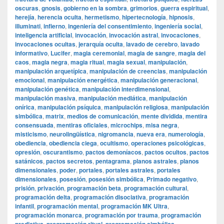
oscuras
,
gnosis
,
gobierno en la sombra
,
grimorios
,
guerra espiritual
,
herejía
,
herencia oculta
,
hermetismo
,
hipertecnología
,
hipnosis
,
illuminati
,
infierno
,
ingeniería del consentimiento
,
ingeniería social
,
inteligencia artificial
,
invocación
,
invocación astral
,
invocaciones
,
invocaciones ocultas
,
jerarquía oculta
,
lavado de cerebro
,
lavado
informativo
,
Lucifer
,
magia ceremonial
,
magia de sangre
,
magia del
caos
,
magia negra
,
magia ritual
,
magia sexual
,
manipulación
,
manipulación arquetípica
,
manipulación de creencias
,
manipulación
emocional
,
manipulación energética
,
manipulación generacional
,
manipulación genética
,
manipulación interdimensional
,
manipulación masiva
,
manipulación mediática
,
manipulación
onírica
,
manipulación psíquica
,
manipulación religiosa
,
manipulación
simbólica
,
matrix
,
medios de comunicación
,
mente dividida
,
mentira
consensuada
,
mentiras oficiales
,
microchips
,
misa negra
,
misticismo
,
neurolingüística
,
nigromancia
,
nueva era
,
numerología
,
obediencia
,
obediencia ciega
,
ocultismo
,
operaciones psicológicas
,
opresión
,
oscurantismo
,
pactos demoníacos
,
pactos ocultos
,
pactos
satánicos
,
pactos secretos
,
pentagrama
,
planos astrales
,
planos
dimensionales
,
poder
,
portales
,
portales astrales
,
portales
dimensionales
,
posesión
,
posesión simbólica
,
Primado negativo
,
prisión
,
privación
,
programación beta
,
programación cultural
,
programación delta
,
programación disociativa
,
programación
infantil
,
programación mental
,
programación MK Ultra
,
programación monarca
,
programación por trauma
,
programación
,
,
,