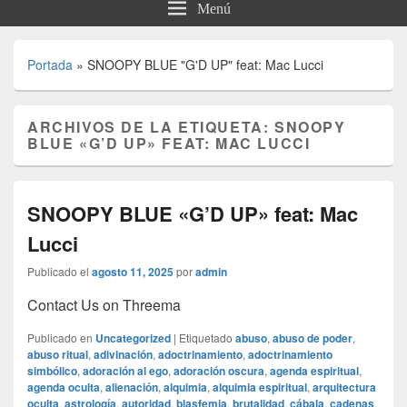
Menú
Portada
»
SNOOPY BLUE "G'D UP" feat: Mac Lucci
ARCHIVOS DE LA ETIQUETA:
SNOOPY
BLUE «G’D UP» FEAT: MAC LUCCI
SNOOPY BLUE «G’D UP» feat: Mac
Lucci
Publicado el
agosto 11, 2025
por
admin
Contact Us on Threema
Publicado en
Uncategorized
|
Etiquetado
abuso
,
abuso de poder
,
abuso ritual
,
adivinación
,
adoctrinamiento
,
adoctrinamiento
simbólico
,
adoración al ego
,
adoración oscura
,
agenda espiritual
,
agenda oculta
,
alienación
,
alquimia
,
alquimia espiritual
,
arquitectura
oculta
,
astrología
,
autoridad
,
blasfemia
,
brutalidad
,
cábala
,
cadenas
,