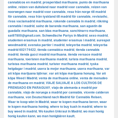
cannabicos en madrid
,
prosperidad marihuana
,
punto de marihuana
online
,
reizen van duitsland naar madrid voor cannabis
,
reizen van
noorwegen naar madrid voor cannabis
,
resa från norge till madrid
för cannabis
,
resa från tyskland till madrid för cannabis
,
revistathc
,
rivas vaciamadrid marihuana
,
rokende cannabis in madrid
,
rökning
cannabis i madrid
,
sainz de baranda marihuana
,
san agustin de
guadalix marihuana
,
san blas marihuana
,
sanchinarro marihuana
,
sat97800@gmail.com
,
Schwedische Partys in Madrid
,
sexo madrid
,
studenten erasmus in madrid
,
studenter erasmus i madrid
,
surespot
weedmadrid
,
svenska partier i madrid
,
teleyerba madrid
,
teleyerba
madrid 602174422
,
tienda cannabica madrid
,
tienda cannabis
madrid
,
tienda gucci madrid marihuana
,
tienda versace madrid
marihuana
,
toeristen marihuana madrid
,
turista marihuana madrid
,
turistas marihuana madrid
,
turister marihuana madrid
,
tyska
helgdagar i madrid
,
usera la mejor marihuana
,
usera marihuana
,
var
att köpa marijuana björnar
,
var att köpa marijuana honung
,
Var att
köpa Weed i Madrid
,
venta de marihuana online
,
venta de menudeo
de marihuana en madrid
,
VIAJE SALVAJE A LOS CULTIVOS DE
PRENSADO EN PARAGUAY
,
viajo de alemania a madrid por
cannabis
,
viajo de noruega a madrid por cannabis
,
vicente calderon
marihuana
,
von Deutschland nach Madrid für Cannabis Reisen
,
Waar te koop wiet in Madrid
,
waar te kopen marihuana beren
,
waar
te kopen marihuana honing
,
where to buy kush in madrid
,
where to
buy weed in madrid
,
Wo kaufen Unkraut in Madrid
,
wo man honig
honig kaufen kann
,
wo man honigbären kauft
,