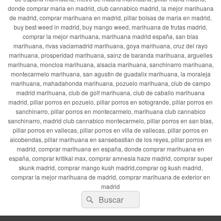
donde comprar maria en madrid, club cannabico madrid, la mejor marihuana
de madrid, comprar marihuana en madrid, pillar bolsas de maria en madrid,
buy best weed in madrid, buy mango weed, marihuana de frutas madrid,
comprar la mejor marihuana, marihuana madrid españa, san blas
marihuana, rivas vaciamadrid marihuana, goya marihuana, cruz del rayo
marihuana, prosperidad marihuana, sainz de baranda marihuana, arguelles
marihuana, moncloa marihuana, alsacia marihuana, sanchinarro marihuana,
montecarmelo marihuana, san agustin de guadalix marihuana, la moraleja
marihuana, mahadahonda marihuana, pozuelo marihuana, club de campo
madrid marihuana, club de golf marihuana, club de caballo marihuana
madrid, pillar porros en pozuelo, pillar porros en sotogrande, pillar porros en
sanchinarro, pillar porros en montecarmelo, marihuana club cannabico
sanchinarro, madrid club cannabico montecarmelo, pillar porros en san blas,
pillar porros en vallecas, pillar porros en villa de vallecas, pillar porros en
alcobendas, pillar marihuana en sansebastian de los reyes, pillar porros en
madrid, comprar marihuana en españa, donde comprar marihuana en
españa, comprar kritikal max, comprar amnesia haze madrid, comprar super
skunk madrid, comprar mango kush madrid,comprar og kush madrid,
comprar la mejor marihuana de madrid, comprar marihuana de exterior en
madrid
Buscar
Buscar
por: