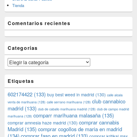
Tienda
Comentarios recientes
Categorías
Categorías
Etiquetas
602174422
(133)
buy best weed in madrid
(130)
calle alcala
club cannabico
venta de marihuana
(128)
calle serrano marihuana
(128)
madrid
(133)
club de caballo marihuana madrid
(128)
club de campo madrid
comparr marihuana malasaña
(135)
marihuana
(128)
comprar cannabis
comprar amnesia haze madrid
(130)
Madrid
(135)
comprar cogollos de maria en madrid
(134)
comprar faso en madrid
(133)
comprar kritikal max