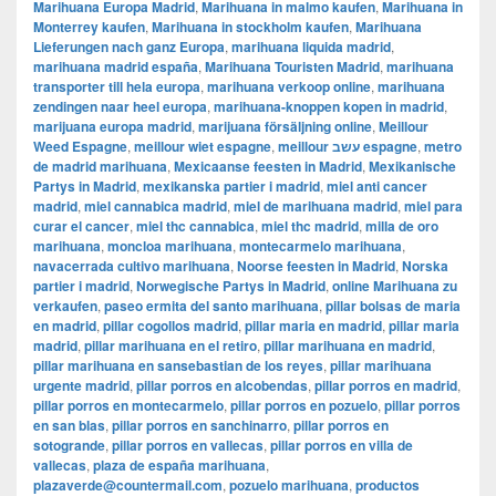
Marihuana Europa Madrid
,
Marihuana in malmo kaufen
,
Marihuana in
Monterrey kaufen
,
Marihuana in stockholm kaufen
,
Marihuana
Lieferungen nach ganz Europa
,
marihuana liquida madrid
,
marihuana madrid españa
,
Marihuana Touristen Madrid
,
marihuana
transporter till hela europa
,
marihuana verkoop online
,
marihuana
zendingen naar heel europa
,
marihuana-knoppen kopen in madrid
,
marijuana europa madrid
,
marijuana försäljning online
,
Meillour
Weed Espagne
,
meillour wiet espagne
,
meillour עשב espagne
,
metro
de madrid marihuana
,
Mexicaanse feesten in Madrid
,
Mexikanische
Partys in Madrid
,
mexikanska partier i madrid
,
miel anti cancer
madrid
,
miel cannabica madrid
,
miel de marihuana madrid
,
miel para
curar el cancer
,
miel thc cannabica
,
miel thc madrid
,
milla de oro
marihuana
,
moncloa marihuana
,
montecarmelo marihuana
,
navacerrada cultivo marihuana
,
Noorse feesten in Madrid
,
Norska
partier i madrid
,
Norwegische Partys in Madrid
,
online Marihuana zu
verkaufen
,
paseo ermita del santo marihuana
,
pillar bolsas de maria
en madrid
,
pillar cogollos madrid
,
pillar maria en madrid
,
pillar maria
madrid
,
pillar marihuana en el retiro
,
pillar marihuana en madrid
,
pillar marihuana en sansebastian de los reyes
,
pillar marihuana
urgente madrid
,
pillar porros en alcobendas
,
pillar porros en madrid
,
pillar porros en montecarmelo
,
pillar porros en pozuelo
,
pillar porros
en san blas
,
pillar porros en sanchinarro
,
pillar porros en
sotogrande
,
pillar porros en vallecas
,
pillar porros en villa de
vallecas
,
plaza de españa marihuana
,
plazaverde@countermail.com
,
pozuelo marihuana
,
productos