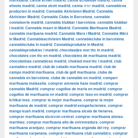
marihuana
canna schiet madrid
canna schuesse madrid
canna
shoots madrid
,
canna skott madrid
,
canna יורה madrid
,
cannabicos
producten in madrid
,
Cannabis Aktivisten Madrid
,
Cannabis
Aktivister Madrid
,
Cannabis Clubs in Barcelona
,
cannabis
connaiserie madrid
,
cannabis klubbar i barcelona
,
cannabis klubbar
i madrid
,
Cannabis maart in Madrid
,
Cannabis Marihuana Madrid
,
cannabis marijuana madrid
,
Cannabis Mars i Madrid
,
Cannabis März
in Madrid
,
Cannabisactivisten Madrid
,
cannabisclubs in barcelona
,
cannabisclubs in madrid
,
Cannabisprodukte in Madrid
,
cannabisprodukter i madrid
,
chocolaatjes met thc in madrid
,
chocolates con thc en madrid
,
chocolates de marihuana madrid
,
chocolatinas cannabicas madrid
,
choklad med thc i madrid
,
club
cannabico madrid
,
club de caballo marihuana madrid
,
club de
campo madrid marihuana
,
club de golf marihuana
,
clubs de
cannabis en barcelona
,
clubs de cannabis en madrid
,
comparr
marihuana malasaña
,
comprar amnesia haze madrid
,
comprar
cannabis Madrid
,
comprar cogollos de maria en madrid
,
comprar
cogollos de marihuana en madrid
,
comprar faso en madrid
,
comprar
kritikal max
,
comprar la mejor marihuana
,
comprar la mejor
marihuana de madrid
,
comprar madrid estupefacientes
,
comprar
mango kush madrid
,
comprar marihuana alcala de henares
,
comprar marihuana alcorcon central
,
comprar marihuana alonso
martinez
,
comprar marihuana alto de extremadura
,
comprar
marihuana aranjuez
,
comprar marihuana arganda del rey
,
comprar
marihuana carpetana
,
comprar marihuana club cannabico
,
comprar