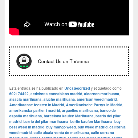
Contact Us on Threema
Esta entrada se ha publicado en
Uncategorized
y etiquetado como
602174422
,
activistas cannabicos madrid
,
alcorcon marihuana
,
alsacia marihuana
,
aluche marihuana
,
american weed madrid
,
Amerikaanse feesten in Madrid
,
Amerikanische Partys in Madrid
,
amerikanska partier i madrid
,
arguelles marihuana
,
banco de
españa marihuana
,
barcelona kaufen Marihuana
,
barrio del pilar
madrid
,
barrio del pilar marihuana
,
berlin kaufen Marihuana
,
buy
best weed in madrid
,
buy mango weed
,
buy weed madrid
,
california
weed madrid
,
calle alcala venta de marihuana
,
calle serrano
,
,
,