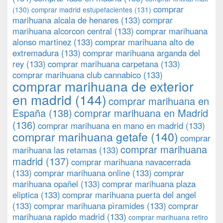
comprar
(130)
comprar madrid estupefacientes
(131)
marihuana alcala de henares
(133)
comprar
marihuana alcorcon central
(133)
comprar marihuana
alonso martinez
(133)
comprar marihuana alto de
extremadura
(133)
comprar marihuana arganda del
rey
(133)
comprar marihuana carpetana
(133)
comprar marihuana club cannabico
(133)
comprar marihuana de exterior
en madrid
(144)
comprar marihuana en
España
(138)
comprar marihuana en Madrid
(136)
comprar marihuana en mano en madrid
(133)
comprar marihuana getafe
(140)
comprar
comprar marihuana
marihuana las retamas
(133)
madrid
(137)
comprar marihuana navacerrada
(133)
comprar marihuana online
(133)
comprar
marihuana opañel
(133)
comprar marihuana plaza
eliptica
(133)
comprar marihuana puerta del angel
(133)
comprar marihuana pìramides
(133)
comprar
marihuana rapido madrid
(133)
comprar marihuana retiro