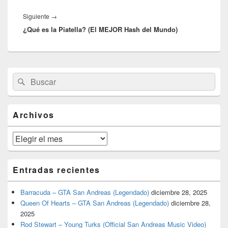
Entrada
Siguiente
→
¿Qué es la Piatella? (El MEJOR Hash del Mundo)
siguiente:
El
Buscar
Buscar
área
por:
de
widget
barra
Archivos
lateral
primaria
Archivos
Entradas recientes
Barracuda – GTA San Andreas (Legendado)
diciembre 28, 2025
Queen Of Hearts – GTA San Andreas (Legendado)
diciembre 28,
2025
Rod Stewart – Young Turks (Official San Andreas Music Video)