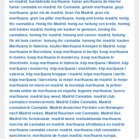
en madrid
,
fuenlabrada marihuana
,
fumar amrihuana de interior
,
fumar cannabis en madrid
,
für Cannabis
,
getafe marihuana
,
goya
marihuana
,
gran via de madrid
,
​​Gran Via Madrid
,
gran via
marihuana
,
gran via pillar marihuana
,
honig anti krebs madrid
,
honig
thc cannabica
,
Honig thc Madrid
,
honig zur heilung von krebs
,
honing
anti kanker madrid
,
honing om kanker te genezen
,
honing thc
cannabica
,
honing thc madrid
,
honung anti cancer madrid
,
honung
för att bota cancer
,
honung thc cannabis
,
honung thc madrid
,
kaufen
Marihuana in Valencia
,
kaufen Marihuana Knospen in Madrid
,
koop
marihuana in Barcelona
,
koop marihuana in berlijn
,
koop marihuana
in malmo
,
koop marihuana in monterrey
,
koop marihuana in
Stockholm
,
​​koop marihuana in Valencia
,
köp marijuana i Malmö
,
köp
marijuana i monterrey
,
köp marijuana i stockholm
,
​​köp marijuana i
valencia
,
köp marijuana knoppar i madrid
,
köpa marihuana i berlin
,
köpa marijuana i barcelona
,
la mejor marihuana de madrid
,
la mejor
marihuana en mano en madrid
,
la moraleja marihuana
,
la primer
tienda online de marihuana en españa
,
leganes marihuana
,
lucero
marihuana
,
madrid buy weed
,
Madrid Cannabis
,
madrid club
cannabico montecarmelo
,
Madrid Clubs Cannabis
,
Madrid
connaiserie Cannabis
,
Madrid deutschen Parteien von Norwegen
nach Madrid reisen
,
Madrid Rauchen von Cannabis
,
Madrid Sex
,
Madrid thc Schokolade
,
madrid weed
,
mahadahonda marihuana
,
marcha de cannabis en madrid
,
marihuana afrodisiaca en madrid
,
marihuana cannabis cancer madrid
,
marihuana club cannabico
sanchinarro
,
marihuana de frutas madrid
,
marihuana europa
,