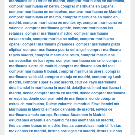
marihuana de exterior en madrid
,
comprar marihuana en barcelona
,
comprar marihuana en berlin
,
comprar marihuana en España
,
comprar marihuana en estocolmo
,
comprar marihuana en Madrid
,
comprar marihuana en malmo
,
comprar marihuana en mano en
madrid
,
comprar marihuana en monterrey
,
comprar marihuana en
valencia
,
comprar marihuana getafe
,
comprar marihuana las
retamas
,
comprar marihuana madrid
,
comprar marihuana
navacerrada
,
comprar marihuana online
,
comprar marihuana
opañel
,
comprar marihuana pìramides
,
comprar marihuana plaza
eliptica
,
comprar marihuana puerta del angel
,
comprar marihuana
rapido madrid
,
comprar marihuana retiro
,
comprar marihuana
sansebastian de los reyes
,
comprar marihuana serrano
,
comprar
marihuana sierra de madrid
,
comprar marihuana soto del real
,
comprar marihuana tribunal
,
comprar marihuana usera
,
comprar
marihuana valdeski
,
comprar matuja en madrid
,
comprar og kush
madrid
,
comprar super skunk madrid
,
cruz del rayo marihuana
,
detailhandel in marihuana in madrid
,
detaljhandel med marijuana i
madrid
,
donde comprar maria en madrid
,
donde comprar marihuana
en españa
,
donde comprar miel de marihuana
,
donde comprar
ositos de marihuana
,
Duitse vakantie in madrid
,
Einzelhandel mit
Marihuana in Madrid
,
el mejor cannabis de madrid
,
envios de
marihuana a toda europa
,
Erasmus-Studenten in Madrid
,
estudiantes erasmus en madrid
,
fiestas alemanas en madrid
,
fiestas americanas en madrid
,
fiestas cannabicas madrid
,
fiestas
mexicanas en madrid
,
fiestas noruegas en madrid
,
fiestas suecas