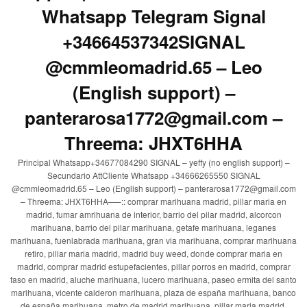
Whatsapp Telegram Signal
+34664537342SIGNAL
@cmmleomadrid.65 – Leo
(English support) –
panterarosa1772@gmail.com –
Threema: JHXT6HHA
Principal Whatsapp+34677084290 SIGNAL – yeffy (no english support) –
Secundario AttCliente Whatsapp +34666265550 SIGNAL
@cmmleomadrid.65 – Leo (English support) – panterarosa1772@gmail.com
– Threema: JHXT6HHA—–:: comprar marihuana madrid, pillar maria en
madrid, fumar amrihuana de interior, barrio del pilar madrid, alcorcon
marihuana, barrio del pilar marihuana, getafe marihuana, leganes
marihuana, fuenlabrada marihuana, gran via marihuana, comprar marihuana
retiro, pillar maria madrid, madrid buy weed, donde comprar maria en
madrid, comprar madrid estupefacientes, pillar porros en madrid, comprar
faso en madrid, aluche marihuana, lucero marihuana, paseo ermita del santo
marihuana, vicente calderon marihuana, plaza de españa marihuana, banco
de españa marihuana, metro de madrid marihuana, pillar maria madrid,