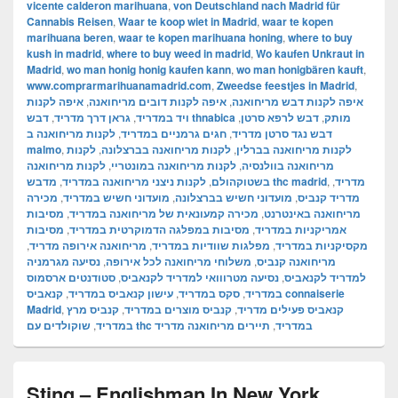
vicente calderon marihuana
,
von Deutschland nach Madrid für
Cannabis Reisen
,
Waar te koop wiet in Madrid
,
waar te kopen
marihuana beren
,
waar te kopen marihuana honing
,
where to buy
kush in madrid
,
where to buy weed in madrid
,
Wo kaufen Unkraut in
Madrid
,
wo man honig honig kaufen kann
,
wo man honigbären kauft
,
www.comprarmarihuanamadrid.com
,
Zweedse feestjes in Madrid
,
איפה לקנות
,
איפה לקנות דובים מריחואנה
,
איפה לקנות דבש מריחואנה
,
גראן דרך מדריד
,
ויד במדריד
,
דבש לרפא סרטן
,
דבש thnabica מותק
לקנות מריחואנה ב
,
חגים גרמניים במדריד
,
דבש נגד סרטן מדריד
malmo
,
לקנות
,
לקנות מריחואנה בברצלונה
,
לקנות מריחואנה בברלין
לקנות מריחואנה
,
לקנות מריחואנה במונטריי
,
מריחואנה בוולנסיה
,
לקנות ניצני מריחואנה במדריד
,
בשטוקהולם
מדבש thc madrid
,
,
מדריד
מכירה
,
מועדוני חשיש במדריד
,
מועדוני חשיש בברצלונה
,
מדריד קנביס
מסיבות
,
מכירה קמעונאית של מריחואנה במדריד
,
מריחואנה באינטרנט
מסיבות
,
מסיבות במפלגה הדמוקרטית במדריד
,
אמריקניות במדריד
,
מריחואנה אירופה מדריד
,
מפלגות שוודיות במדריד
,
מקסיקניות במדריד
נסיעה מגרמניה
,
משלוחי מריחואנה לכל אירופה
,
מריחואנה קנביס
סטודנטים ארסמוס
,
נסיעה מטרווואי למדריד לקנאביס
,
למדריד לקנאביס
קנאביס connaiserie
,
עישון קנאביס במדריד
,
סקס במדריד
,
במדריד
Madrid
,
קנביס מרץ
,
קנביס מוצרים במדריד
,
קנאביס פעילים מדריד
,
במדריד
תיירים מריחואנה מדריד
,
שוקולדים עם thc במדריד
Sting – Englishman In New York