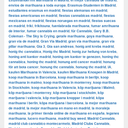
Einzelhandel mit Marihuana in Madrid
el mejor cannabis de madrid
envios de marihuana a toda europa
,
Erasmus-Studenten in Madrid
,
estudiantes erasmus en madrid
,
fiestas alemanas en madrid
,
fiestas americanas en madrid
,
fiestas cannabicas madrid
,
fiestas
mexicanas en madrid
,
fiestas noruegas en madrid
,
fiestas suecas
en madrid
,
friki
,
frikitouna
,
fuenlabrada marihuana
,
fumar amrihuana
de interior
,
fumar cannabis en madrid
,
für Cannabis
,
Gary B.B.
Coleman - The Sky is Crying
,
getafe marihuana
,
goya marihuana
,
gran via de madrid
,
​​Gran Via Madrid
,
gran via marihuana
,
gran via
pillar marihuana
,
Gta 3
,
Gta san andreas
,
honig anti krebs madrid
,
honig thc cannabica
,
Honig thc Madrid
,
honig zur heilung von krebs
,
honing anti kanker madrid
,
honing om kanker te genezen
,
honing thc
cannabica
,
honing thc madrid
,
honung anti cancer madrid
,
honung
för att bota cancer
,
honung thc cannabis
,
honung thc madrid
,
IA
,
kaufen Marihuana in Valencia
,
kaufen Marihuana Knospen in Madrid
,
koop marihuana in Barcelona
,
koop marihuana in berlijn
,
koop
marihuana in malmo
,
koop marihuana in monterrey
,
koop marihuana
in Stockholm
,
​​koop marihuana in Valencia
,
köp marijuana i Malmö
,
köp marijuana i monterrey
,
köp marijuana i stockholm
,
​​köp
marijuana i valencia
,
köp marijuana knoppar i madrid
,
köpa
marihuana i berlin
,
köpa marijuana i barcelona
,
la mejor marihuana
de madrid
,
la mejor marihuana en mano en madrid
,
la moraleja
marihuana
,
la primer tienda online de marihuana en españa
,
leganes
marihuana
,
lucero marihuana
,
madrid buy weed
,
Madrid Cannabis
,
madrid club cannabico montecarmelo
,
Madrid Clubs Cannabis
,