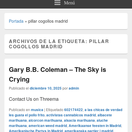
Menú
Portada
»
pillar cogollos madrid
ARCHIVOS DE LA ETIQUETA:
PILLAR
COGOLLOS MADRID
Gary B.B. Coleman – The Sky is
Crying
Publicado el
diciembre 10, 2025
por
admin
Contact Us on Threema
Publicado en
musica
|
Etiquetado
602174422
,
a las chicas de verdad
les gusta el pollo frito
,
activistas cannabicos madrid
,
albacete
marihuana
,
alcorcon marihuana
,
alsacia marihuana
,
aluche
marihuana
,
american weed madrid
,
Amerikaanse feesten in Madrid
,
Amerikanische Partys in Madrid
,
amerikanska partier i madrid
,