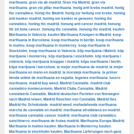
marihuana
,
gran via de madrid
,
​​Gran Via Madrid
,
gran via
marihuana
,
gran via pillar marihuana
,
honig anti krebs madrid
,
honig
thc cannabica
,
Honig thc Madrid
,
honig zur heilung von krebs
,
honing
anti kanker madrid
,
honing om kanker te genezen
,
honing thc
cannabica
,
honing thc madrid
,
honung anti cancer madrid
,
honung
för att bota cancer
,
honung thc cannabis
,
honung thc madrid
,
kaufen
Marihuana in Valencia
,
kaufen Marihuana Knospen in Madrid
,
koop
marihuana in Barcelona
,
koop marihuana in berlijn
,
koop marihuana
in malmo
,
koop marihuana in monterrey
,
koop marihuana in
Stockholm
,
​​koop marihuana in Valencia
,
köp marijuana i Malmö
,
köp
marijuana i monterrey
,
köp marijuana i stockholm
,
​​köp marijuana i
valencia
,
köp marijuana knoppar i madrid
,
köpa marihuana i berlin
,
köpa marijuana i barcelona
,
la mejor marihuana de madrid
,
la mejor
marihuana en mano en madrid
,
la moraleja marihuana
,
la primer
tienda online de marihuana en españa
,
leganes marihuana
,
lucero
marihuana
,
madrid buy weed
,
Madrid Cannabis
,
madrid club
cannabico montecarmelo
,
Madrid Clubs Cannabis
,
Madrid
connaiserie Cannabis
,
Madrid deutschen Parteien von Norwegen
nach Madrid reisen
,
Madrid Rauchen von Cannabis
,
Madrid Sex
,
Madrid thc Schokolade
,
madrid weed
,
mahadahonda marihuana
,
marcha de cannabis en madrid
,
marihuana afrodisiaca en madrid
,
marihuana cannabis cancer madrid
,
marihuana club cannabico
sanchinarro
,
marihuana de frutas madrid
,
Marihuana Europa Madrid
,
Marihuana in malmo kaufen
,
Marihuana in Monterrey kaufen
,
Marihuana in stockholm kaufen
,
Marihuana Lieferungen nach ganz