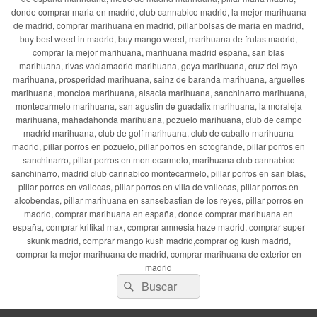
donde comprar maria en madrid, club cannabico madrid, la mejor marihuana
de madrid, comprar marihuana en madrid, pillar bolsas de maria en madrid,
buy best weed in madrid, buy mango weed, marihuana de frutas madrid,
comprar la mejor marihuana, marihuana madrid españa, san blas
marihuana, rivas vaciamadrid marihuana, goya marihuana, cruz del rayo
marihuana, prosperidad marihuana, sainz de baranda marihuana, arguelles
marihuana, moncloa marihuana, alsacia marihuana, sanchinarro marihuana,
montecarmelo marihuana, san agustin de guadalix marihuana, la moraleja
marihuana, mahadahonda marihuana, pozuelo marihuana, club de campo
madrid marihuana, club de golf marihuana, club de caballo marihuana
madrid, pillar porros en pozuelo, pillar porros en sotogrande, pillar porros en
sanchinarro, pillar porros en montecarmelo, marihuana club cannabico
sanchinarro, madrid club cannabico montecarmelo, pillar porros en san blas,
pillar porros en vallecas, pillar porros en villa de vallecas, pillar porros en
alcobendas, pillar marihuana en sansebastian de los reyes, pillar porros en
madrid, comprar marihuana en españa, donde comprar marihuana en
españa, comprar kritikal max, comprar amnesia haze madrid, comprar super
skunk madrid, comprar mango kush madrid,comprar og kush madrid,
comprar la mejor marihuana de madrid, comprar marihuana de exterior en
madrid
Buscar
Buscar
por: