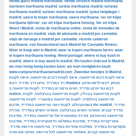
tienda gucci madrid marihuana
,
tienda versace madrid marihuana
,
toeristen marihuana madrid
,
turista marihuana madrid
,
turistas
marihuana madrid
,
turister marihuana madrid
,
tyska helgdagar i
madrid
,
usera la mejor marihuana
,
usera marihuana
,
var att köpa
marijuana björnar
,
var att köpa marijuana honung
,
Var att köpa
Weed i Madrid
,
venta de marihuana online
,
venta de menudeo de
marihuana en madrid
,
viajo de alemania a madrid por cannabis
,
viajo de noruega a madrid por cannabis
,
vicente calderon
marihuana
,
von Deutschland nach Madrid für Cannabis Reisen
,
Waar te koop wiet in Madrid
,
waar te kopen marihuana beren
,
waar
te kopen marihuana honing
,
Weed portugal
,
where to buy kush in
madrid
,
where to buy weed in madrid
,
Wo kaufen Unkraut in Madrid
,
wo man honig honig kaufen kann
,
wo man honigbären kauft
,
www.comprarmarihuanamadrid.com
,
Zweedse feestjes in Madrid
,
איפה לקנות
,
איפה לקנות דובים מריחואנה
,
איפה לקנות דבש מריחואנה
,
גראן דרך מדריד
,
ויד במדריד
,
דבש לרפא סרטן
,
דבש thnabica מותק
לקנות מריחואנה ב
,
חגים גרמניים במדריד
,
דבש נגד סרטן מדריד
malmo
,
לקנות
,
לקנות מריחואנה בברצלונה
,
לקנות מריחואנה בברלין
לקנות מריחואנה
,
לקנות מריחואנה במונטריי
,
מריחואנה בוולנסיה
,
לקנות ניצני מריחואנה במדריד
,
בשטוקהולם
מדבש thc madrid
,
,
מדריד
מכירה
,
מועדוני חשיש במדריד
,
מועדוני חשיש בברצלונה
,
מדריד קנביס
מסיבות
,
מכירה קמעונאית של מריחואנה במדריד
,
מריחואנה באינטרנט
מסיבות
,
מסיבות במפלגה הדמוקרטית במדריד
,
אמריקניות במדריד
,
מריחואנה אירופה מדריד
,
מפלגות שוודיות במדריד
,
מקסיקניות במדריד
נסיעה מגרמניה
,
משלוחי מריחואנה לכל אירופה
,
מריחואנה קנביס