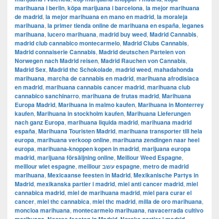
marihuana i berlin
,
köpa marijuana i barcelona
,
la mejor marihuana
de madrid
,
la mejor marihuana en mano en madrid
,
la moraleja
marihuana
,
la primer tienda online de marihuana en españa
,
leganes
marihuana
,
lucero marihuana
,
madrid buy weed
,
Madrid Cannabis
,
madrid club cannabico montecarmelo
,
Madrid Clubs Cannabis
,
Madrid connaiserie Cannabis
,
Madrid deutschen Parteien von
Norwegen nach Madrid reisen
,
Madrid Rauchen von Cannabis
,
Madrid Sex
,
Madrid thc Schokolade
,
madrid weed
,
mahadahonda
marihuana
,
marcha de cannabis en madrid
,
marihuana afrodisiaca
en madrid
,
marihuana cannabis cancer madrid
,
marihuana club
cannabico sanchinarro
,
marihuana de frutas madrid
,
Marihuana
Europa Madrid
,
Marihuana in malmo kaufen
,
Marihuana in Monterrey
kaufen
,
Marihuana in stockholm kaufen
,
Marihuana Lieferungen
nach ganz Europa
,
marihuana liquida madrid
,
marihuana madrid
españa
,
Marihuana Touristen Madrid
,
marihuana transporter till hela
europa
,
marihuana verkoop online
,
marihuana zendingen naar heel
europa
,
marihuana-knoppen kopen in madrid
,
marijuana europa
madrid
,
marijuana försäljning online
,
Meillour Weed Espagne
,
meillour wiet espagne
,
meillour עשב espagne
,
metro de madrid
marihuana
,
Mexicaanse feesten in Madrid
,
Mexikanische Partys in
Madrid
,
mexikanska partier i madrid
,
miel anti cancer madrid
,
miel
cannabica madrid
,
miel de marihuana madrid
,
miel para curar el
cancer
,
miel thc cannabica
,
miel thc madrid
,
milla de oro marihuana
,
moncloa marihuana
,
montecarmelo marihuana
,
navacerrada cultivo
,
,
,