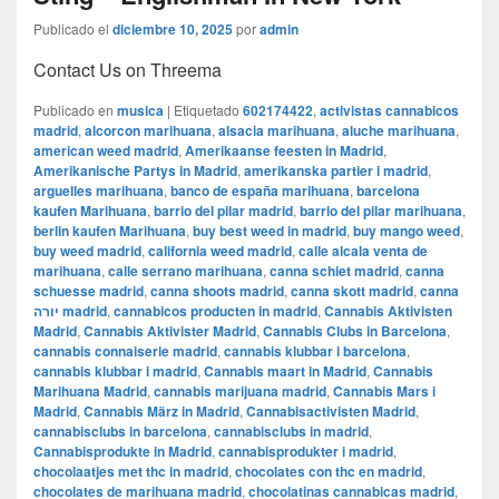
Publicado el
diciembre 10, 2025
por
admin
Contact Us on Threema
Publicado en
musica
|
Etiquetado
602174422
,
activistas cannabicos
madrid
,
alcorcon marihuana
,
alsacia marihuana
,
aluche marihuana
,
american weed madrid
,
Amerikaanse feesten in Madrid
,
Amerikanische Partys in Madrid
,
amerikanska partier i madrid
,
arguelles marihuana
,
banco de españa marihuana
,
barcelona
kaufen Marihuana
,
barrio del pilar madrid
,
barrio del pilar marihuana
,
berlin kaufen Marihuana
,
buy best weed in madrid
,
buy mango weed
,
buy weed madrid
,
california weed madrid
,
calle alcala venta de
marihuana
,
calle serrano marihuana
,
canna schiet madrid
,
canna
schuesse madrid
,
canna shoots madrid
,
canna skott madrid
,
canna
יורה madrid
,
cannabicos producten in madrid
,
Cannabis Aktivisten
Madrid
,
Cannabis Aktivister Madrid
,
Cannabis Clubs in Barcelona
,
cannabis connaiserie madrid
,
cannabis klubbar i barcelona
,
cannabis klubbar i madrid
,
Cannabis maart in Madrid
,
Cannabis
Marihuana Madrid
,
cannabis marijuana madrid
,
Cannabis Mars i
Madrid
,
Cannabis März in Madrid
,
Cannabisactivisten Madrid
,
cannabisclubs in barcelona
,
cannabisclubs in madrid
,
Cannabisprodukte in Madrid
,
cannabisprodukter i madrid
,
chocolaatjes met thc in madrid
,
chocolates con thc en madrid
,
chocolates de marihuana madrid
,
chocolatinas cannabicas madrid
,