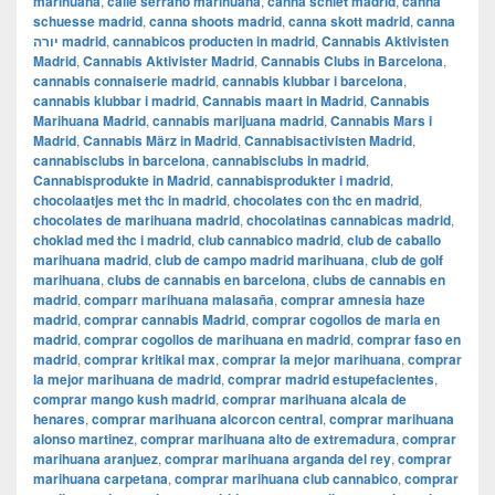
marihuana
,
calle serrano marihuana
,
canna schiet madrid
,
canna
schuesse madrid
,
canna shoots madrid
,
canna skott madrid
,
canna
יורה madrid
,
cannabicos producten in madrid
,
Cannabis Aktivisten
Madrid
,
Cannabis Aktivister Madrid
,
Cannabis Clubs in Barcelona
,
cannabis connaiserie madrid
,
cannabis klubbar i barcelona
,
cannabis klubbar i madrid
,
Cannabis maart in Madrid
,
Cannabis
Marihuana Madrid
,
cannabis marijuana madrid
,
Cannabis Mars i
Madrid
,
Cannabis März in Madrid
,
Cannabisactivisten Madrid
,
cannabisclubs in barcelona
,
cannabisclubs in madrid
,
Cannabisprodukte in Madrid
,
cannabisprodukter i madrid
,
chocolaatjes met thc in madrid
,
chocolates con thc en madrid
,
chocolates de marihuana madrid
,
chocolatinas cannabicas madrid
,
choklad med thc i madrid
,
club cannabico madrid
,
club de caballo
marihuana madrid
,
club de campo madrid marihuana
,
club de golf
marihuana
,
clubs de cannabis en barcelona
,
clubs de cannabis en
madrid
,
comparr marihuana malasaña
,
comprar amnesia haze
madrid
,
comprar cannabis Madrid
,
comprar cogollos de maria en
madrid
,
comprar cogollos de marihuana en madrid
,
comprar faso en
madrid
,
comprar kritikal max
,
comprar la mejor marihuana
,
comprar
la mejor marihuana de madrid
,
comprar madrid estupefacientes
,
comprar mango kush madrid
,
comprar marihuana alcala de
henares
,
comprar marihuana alcorcon central
,
comprar marihuana
alonso martinez
,
comprar marihuana alto de extremadura
,
comprar
marihuana aranjuez
,
comprar marihuana arganda del rey
,
comprar
marihuana carpetana
,
comprar marihuana club cannabico
,
comprar