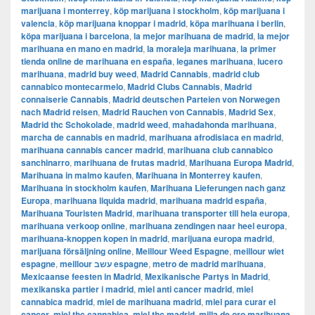
marijuana i monterrey
,
köp marijuana i stockholm
,
​​köp marijuana i
valencia
,
köp marijuana knoppar i madrid
,
köpa marihuana i berlin
,
köpa marijuana i barcelona
,
la mejor marihuana de madrid
,
la mejor
marihuana en mano en madrid
,
la moraleja marihuana
,
la primer
tienda online de marihuana en españa
,
leganes marihuana
,
lucero
marihuana
,
madrid buy weed
,
Madrid Cannabis
,
madrid club
cannabico montecarmelo
,
Madrid Clubs Cannabis
,
Madrid
connaiserie Cannabis
,
Madrid deutschen Parteien von Norwegen
nach Madrid reisen
,
Madrid Rauchen von Cannabis
,
Madrid Sex
,
Madrid thc Schokolade
,
madrid weed
,
mahadahonda marihuana
,
marcha de cannabis en madrid
,
marihuana afrodisiaca en madrid
,
marihuana cannabis cancer madrid
,
marihuana club cannabico
sanchinarro
,
marihuana de frutas madrid
,
Marihuana Europa Madrid
,
Marihuana in malmo kaufen
,
Marihuana in Monterrey kaufen
,
Marihuana in stockholm kaufen
,
Marihuana Lieferungen nach ganz
Europa
,
marihuana liquida madrid
,
marihuana madrid españa
,
Marihuana Touristen Madrid
,
marihuana transporter till hela europa
,
marihuana verkoop online
,
marihuana zendingen naar heel europa
,
marihuana-knoppen kopen in madrid
,
marijuana europa madrid
,
marijuana försäljning online
,
Meillour Weed Espagne
,
meillour wiet
espagne
,
meillour עשב espagne
,
metro de madrid marihuana
,
Mexicaanse feesten in Madrid
,
Mexikanische Partys in Madrid
,
mexikanska partier i madrid
,
miel anti cancer madrid
,
miel
cannabica madrid
,
miel de marihuana madrid
,
miel para curar el
cancer
,
miel thc cannabica
,
miel thc madrid
,
milla de oro marihuana
,