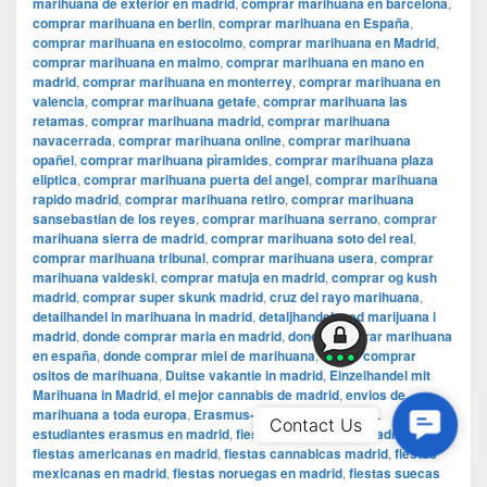
marihuana de exterior en madrid
,
comprar marihuana en barcelona
,
comprar marihuana en berlin
,
comprar marihuana en España
,
comprar marihuana en estocolmo
,
comprar marihuana en Madrid
,
comprar marihuana en malmo
,
comprar marihuana en mano en
madrid
,
comprar marihuana en monterrey
,
comprar marihuana en
valencia
,
comprar marihuana getafe
,
comprar marihuana las
retamas
,
comprar marihuana madrid
,
comprar marihuana
navacerrada
,
comprar marihuana online
,
comprar marihuana
opañel
,
comprar marihuana pìramides
,
comprar marihuana plaza
eliptica
,
comprar marihuana puerta del angel
,
comprar marihuana
rapido madrid
,
comprar marihuana retiro
,
comprar marihuana
sansebastian de los reyes
,
comprar marihuana serrano
,
comprar
marihuana sierra de madrid
,
comprar marihuana soto del real
,
comprar marihuana tribunal
,
comprar marihuana usera
,
comprar
marihuana valdeski
,
comprar matuja en madrid
,
comprar og kush
madrid
,
comprar super skunk madrid
,
cruz del rayo marihuana
,
detailhandel in marihuana in madrid
,
detaljhandel med marijuana i
madrid
,
donde comprar maria en madrid
,
donde comprar marihuana
en españa
,
donde comprar miel de marihuana
,
donde comprar
ositos de marihuana
,
Duitse vakantie in madrid
,
Einzelhandel mit
Marihuana in Madrid
,
el mejor cannabis de madrid
,
envios de
marihuana a toda europa
,
Erasmus-Studenten in Madrid
,
Contac
Contact Us
estudiantes erasmus en madrid
,
fiestas alemanas en madrid
,
Us
fiestas americanas en madrid
,
fiestas cannabicas madrid
,
fiestas
mexicanas en madrid
,
fiestas noruegas en madrid
,
fiestas suecas