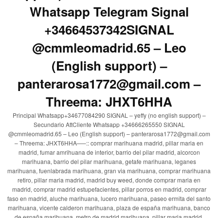
Whatsapp Telegram Signal
+34664537342SIGNAL
@cmmleomadrid.65 – Leo
(English support) –
panterarosa1772@gmail.com –
Threema: JHXT6HHA
Principal Whatsapp+34677084290 SIGNAL – yeffy (no english support) –
Secundario AttCliente Whatsapp +34666265550 SIGNAL
@cmmleomadrid.65 – Leo (English support) – panterarosa1772@gmail.com
– Threema: JHXT6HHA—–:: comprar marihuana madrid, pillar maria en
madrid, fumar amrihuana de interior, barrio del pilar madrid, alcorcon
marihuana, barrio del pilar marihuana, getafe marihuana, leganes
marihuana, fuenlabrada marihuana, gran via marihuana, comprar marihuana
retiro, pillar maria madrid, madrid buy weed, donde comprar maria en
madrid, comprar madrid estupefacientes, pillar porros en madrid, comprar
faso en madrid, aluche marihuana, lucero marihuana, paseo ermita del santo
marihuana, vicente calderon marihuana, plaza de españa marihuana, banco
de españa marihuana, metro de madrid marihuana, pillar maria madrid,