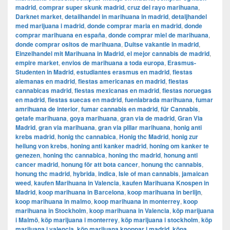
madrid
,
comprar super skunk madrid
,
cruz del rayo marihuana
,
Darknet market
,
detailhandel in marihuana in madrid
,
detaljhandel
med marijuana i madrid
,
donde comprar maria en madrid
,
donde
comprar marihuana en españa
,
donde comprar miel de marihuana
,
donde comprar ositos de marihuana
,
Duitse vakantie in madrid
,
Einzelhandel mit Marihuana in Madrid
,
el mejor cannabis de madrid
,
empire market
,
envios de marihuana a toda europa
,
Erasmus-
Studenten in Madrid
,
estudiantes erasmus en madrid
,
fiestas
alemanas en madrid
,
fiestas americanas en madrid
,
fiestas
cannabicas madrid
,
fiestas mexicanas en madrid
,
fiestas noruegas
en madrid
,
fiestas suecas en madrid
,
fuenlabrada marihuana
,
fumar
amrihuana de interior
,
fumar cannabis en madrid
,
für Cannabis
,
getafe marihuana
,
goya marihuana
,
gran via de madrid
,
​​Gran Via
Madrid
,
gran via marihuana
,
gran via pillar marihuana
,
honig anti
krebs madrid
,
honig thc cannabica
,
Honig thc Madrid
,
honig zur
heilung von krebs
,
honing anti kanker madrid
,
honing om kanker te
genezen
,
honing thc cannabica
,
honing thc madrid
,
honung anti
cancer madrid
,
honung för att bota cancer
,
honung thc cannabis
,
honung thc madrid
,
hybrida
,
indica
,
Isle of man cannabis
,
jamaican
weed
,
kaufen Marihuana in Valencia
,
kaufen Marihuana Knospen in
Madrid
,
koop marihuana in Barcelona
,
koop marihuana in berlijn
,
koop marihuana in malmo
,
koop marihuana in monterrey
,
koop
marihuana in Stockholm
,
​​koop marihuana in Valencia
,
köp marijuana
i Malmö
,
köp marijuana i monterrey
,
köp marijuana i stockholm
,
​​köp
marijuana i valencia
,
köp marijuana knoppar i madrid
,
köpa