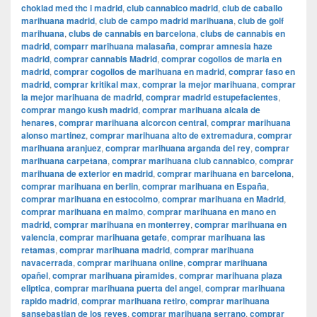
choklad med thc i madrid
,
club cannabico madrid
,
club de caballo
marihuana madrid
,
club de campo madrid marihuana
,
club de golf
marihuana
,
clubs de cannabis en barcelona
,
clubs de cannabis en
madrid
,
comparr marihuana malasaña
,
comprar amnesia haze
madrid
,
comprar cannabis Madrid
,
comprar cogollos de maria en
madrid
,
comprar cogollos de marihuana en madrid
,
comprar faso en
madrid
,
comprar kritikal max
,
comprar la mejor marihuana
,
comprar
la mejor marihuana de madrid
,
comprar madrid estupefacientes
,
comprar mango kush madrid
,
comprar marihuana alcala de
henares
,
comprar marihuana alcorcon central
,
comprar marihuana
alonso martinez
,
comprar marihuana alto de extremadura
,
comprar
marihuana aranjuez
,
comprar marihuana arganda del rey
,
comprar
marihuana carpetana
,
comprar marihuana club cannabico
,
comprar
marihuana de exterior en madrid
,
comprar marihuana en barcelona
,
comprar marihuana en berlin
,
comprar marihuana en España
,
comprar marihuana en estocolmo
,
comprar marihuana en Madrid
,
comprar marihuana en malmo
,
comprar marihuana en mano en
madrid
,
comprar marihuana en monterrey
,
comprar marihuana en
valencia
,
comprar marihuana getafe
,
comprar marihuana las
retamas
,
comprar marihuana madrid
,
comprar marihuana
navacerrada
,
comprar marihuana online
,
comprar marihuana
opañel
,
comprar marihuana pìramides
,
comprar marihuana plaza
eliptica
,
comprar marihuana puerta del angel
,
comprar marihuana
rapido madrid
,
comprar marihuana retiro
,
comprar marihuana
sansebastian de los reyes
,
comprar marihuana serrano
,
comprar