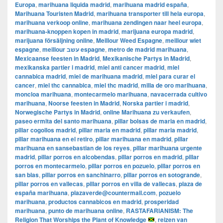
Europa
,
marihuana liquida madrid
,
marihuana madrid españa
,
Marihuana Touristen Madrid
,
marihuana transporter till hela europa
,
marihuana verkoop online
,
marihuana zendingen naar heel europa
,
marihuana-knoppen kopen in madrid
,
marijuana europa madrid
,
marijuana försäljning online
,
Meillour Weed Espagne
,
meillour wiet
espagne
,
meillour עשב espagne
,
metro de madrid marihuana
,
Mexicaanse feesten in Madrid
,
Mexikanische Partys in Madrid
,
mexikanska partier i madrid
,
miel anti cancer madrid
,
miel
cannabica madrid
,
miel de marihuana madrid
,
miel para curar el
cancer
,
miel thc cannabica
,
miel thc madrid
,
milla de oro marihuana
,
moncloa marihuana
,
montecarmelo marihuana
,
navacerrada cultivo
marihuana
,
Noorse feesten in Madrid
,
Norska partier i madrid
,
Norwegische Partys in Madrid
,
online Marihuana zu verkaufen
,
paseo ermita del santo marihuana
,
pillar bolsas de maria en madrid
,
pillar cogollos madrid
,
pillar maria en madrid
,
pillar maria madrid
,
pillar marihuana en el retiro
,
pillar marihuana en madrid
,
pillar
marihuana en sansebastian de los reyes
,
pillar marihuana urgente
madrid
,
pillar porros en alcobendas
,
pillar porros en madrid
,
pillar
porros en montecarmelo
,
pillar porros en pozuelo
,
pillar porros en
san blas
,
pillar porros en sanchinarro
,
pillar porros en sotogrande
,
pillar porros en vallecas
,
pillar porros en villa de vallecas
,
plaza de
españa marihuana
,
plazaverde@countermail.com
,
pozuelo
marihuana
,
productos cannabicos en madrid
,
prosperidad
marihuana
,
punto de marihuana online
,
RASTAFARIANISM: The
Religion That Worships the Plant of Knowledge
,
reizen van