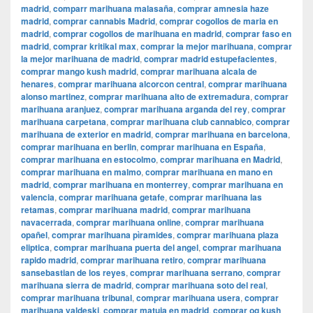
madrid
,
comparr marihuana malasaña
,
comprar amnesia haze
madrid
,
comprar cannabis Madrid
,
comprar cogollos de maria en
madrid
,
comprar cogollos de marihuana en madrid
,
comprar faso en
madrid
,
comprar kritikal max
,
comprar la mejor marihuana
,
comprar
la mejor marihuana de madrid
,
comprar madrid estupefacientes
,
comprar mango kush madrid
,
comprar marihuana alcala de
henares
,
comprar marihuana alcorcon central
,
comprar marihuana
alonso martinez
,
comprar marihuana alto de extremadura
,
comprar
marihuana aranjuez
,
comprar marihuana arganda del rey
,
comprar
marihuana carpetana
,
comprar marihuana club cannabico
,
comprar
marihuana de exterior en madrid
,
comprar marihuana en barcelona
,
comprar marihuana en berlin
,
comprar marihuana en España
,
comprar marihuana en estocolmo
,
comprar marihuana en Madrid
,
comprar marihuana en malmo
,
comprar marihuana en mano en
madrid
,
comprar marihuana en monterrey
,
comprar marihuana en
valencia
,
comprar marihuana getafe
,
comprar marihuana las
retamas
,
comprar marihuana madrid
,
comprar marihuana
navacerrada
,
comprar marihuana online
,
comprar marihuana
opañel
,
comprar marihuana pìramides
,
comprar marihuana plaza
eliptica
,
comprar marihuana puerta del angel
,
comprar marihuana
rapido madrid
,
comprar marihuana retiro
,
comprar marihuana
sansebastian de los reyes
,
comprar marihuana serrano
,
comprar
marihuana sierra de madrid
,
comprar marihuana soto del real
,
comprar marihuana tribunal
,
comprar marihuana usera
,
comprar
marihuana valdeski
,
comprar matuja en madrid
,
comprar og kush