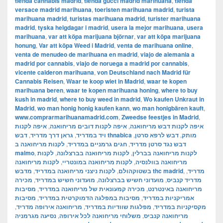
tienda cannabis madrid
,
tienda gucci madrid marihuana
,
tienda
versace madrid marihuana
,
toeristen marihuana madrid
,
turista
marihuana madrid
,
turistas marihuana madrid
,
turister marihuana
madrid
,
tyska helgdagar i madrid
,
usera la mejor marihuana
,
usera
marihuana
,
var att köpa marijuana björnar
,
var att köpa marijuana
honung
,
Var att köpa Weed i Madrid
,
venta de marihuana online
,
venta de menudeo de marihuana en madrid
,
viajo de alemania a
madrid por cannabis
,
viajo de noruega a madrid por cannabis
,
vicente calderon marihuana
,
von Deutschland nach Madrid für
Cannabis Reisen
,
Waar te koop wiet in Madrid
,
waar te kopen
marihuana beren
,
waar te kopen marihuana honing
,
where to buy
kush in madrid
,
where to buy weed in madrid
,
Wo kaufen Unkraut in
Madrid
,
wo man honig honig kaufen kann
,
wo man honigbären kauft
,
www.comprarmarihuanamadrid.com
,
Zweedse feestjes in Madrid
,
איפה לקנות
,
איפה לקנות דובים מריחואנה
,
איפה לקנות דבש מריחואנה
,
גראן דרך מדריד
,
ויד במדריד
,
דבש לרפא סרטן
,
דבש thnabica מותק
לקנות מריחואנה ב
,
חגים גרמניים במדריד
,
דבש נגד סרטן מדריד
malmo
,
לקנות
,
לקנות מריחואנה בברצלונה
,
לקנות מריחואנה בברלין
לקנות מריחואנה
,
לקנות מריחואנה במונטריי
,
מריחואנה בוולנסיה
,
לקנות ניצני מריחואנה במדריד
,
בשטוקהולם
מדבש thc madrid
,
,
מדריד
מכירה
,
מועדוני חשיש במדריד
,
מועדוני חשיש בברצלונה
,
מדריד קנביס
מסיבות
,
מכירה קמעונאית של מריחואנה במדריד
,
מריחואנה באינטרנט
מסיבות
,
מסיבות במפלגה הדמוקרטית במדריד
,
אמריקניות במדריד
,
מריחואנה אירופה מדריד
,
מפלגות שוודיות במדריד
,
מקסיקניות במדריד
נסיעה מגרמניה
,
משלוחי מריחואנה לכל אירופה
,
מריחואנה קנביס