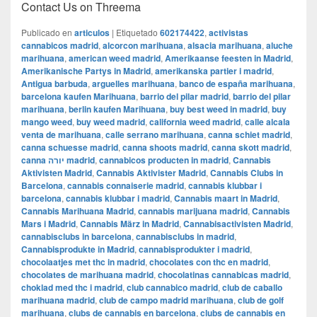
Contact Us on Threema
Publicado en
articulos
|
Etiquetado
602174422
,
activistas
cannabicos madrid
,
alcorcon marihuana
,
alsacia marihuana
,
aluche
marihuana
,
american weed madrid
,
Amerikaanse feesten in Madrid
,
Amerikanische Partys in Madrid
,
amerikanska partier i madrid
,
Antigua barbuda
,
arguelles marihuana
,
banco de españa marihuana
,
barcelona kaufen Marihuana
,
barrio del pilar madrid
,
barrio del pilar
marihuana
,
berlin kaufen Marihuana
,
buy best weed in madrid
,
buy
mango weed
,
buy weed madrid
,
california weed madrid
,
calle alcala
venta de marihuana
,
calle serrano marihuana
,
canna schiet madrid
,
canna schuesse madrid
,
canna shoots madrid
,
canna skott madrid
,
canna יורה madrid
,
cannabicos producten in madrid
,
Cannabis
Aktivisten Madrid
,
Cannabis Aktivister Madrid
,
Cannabis Clubs in
Barcelona
,
cannabis connaiserie madrid
,
cannabis klubbar i
barcelona
,
cannabis klubbar i madrid
,
Cannabis maart in Madrid
,
Cannabis Marihuana Madrid
,
cannabis marijuana madrid
,
Cannabis
Mars i Madrid
,
Cannabis März in Madrid
,
Cannabisactivisten Madrid
,
cannabisclubs in barcelona
,
cannabisclubs in madrid
,
Cannabisprodukte in Madrid
,
cannabisprodukter i madrid
,
chocolaatjes met thc in madrid
,
chocolates con thc en madrid
,
chocolates de marihuana madrid
,
chocolatinas cannabicas madrid
,
choklad med thc i madrid
,
club cannabico madrid
,
club de caballo
marihuana madrid
,
club de campo madrid marihuana
,
club de golf
marihuana
,
clubs de cannabis en barcelona
,
clubs de cannabis en