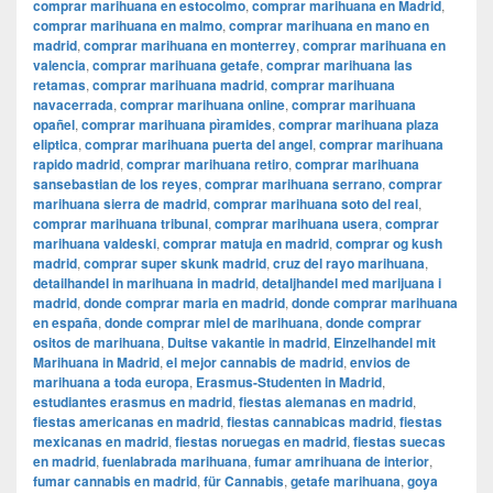
comprar marihuana en estocolmo
,
comprar marihuana en Madrid
,
comprar marihuana en malmo
,
comprar marihuana en mano en
madrid
,
comprar marihuana en monterrey
,
comprar marihuana en
valencia
,
comprar marihuana getafe
,
comprar marihuana las
retamas
,
comprar marihuana madrid
,
comprar marihuana
navacerrada
,
comprar marihuana online
,
comprar marihuana
opañel
,
comprar marihuana pìramides
,
comprar marihuana plaza
eliptica
,
comprar marihuana puerta del angel
,
comprar marihuana
rapido madrid
,
comprar marihuana retiro
,
comprar marihuana
sansebastian de los reyes
,
comprar marihuana serrano
,
comprar
marihuana sierra de madrid
,
comprar marihuana soto del real
,
comprar marihuana tribunal
,
comprar marihuana usera
,
comprar
marihuana valdeski
,
comprar matuja en madrid
,
comprar og kush
madrid
,
comprar super skunk madrid
,
cruz del rayo marihuana
,
detailhandel in marihuana in madrid
,
detaljhandel med marijuana i
madrid
,
donde comprar maria en madrid
,
donde comprar marihuana
en españa
,
donde comprar miel de marihuana
,
donde comprar
ositos de marihuana
,
Duitse vakantie in madrid
,
Einzelhandel mit
Marihuana in Madrid
,
el mejor cannabis de madrid
,
envios de
marihuana a toda europa
,
Erasmus-Studenten in Madrid
,
estudiantes erasmus en madrid
,
fiestas alemanas en madrid
,
fiestas americanas en madrid
,
fiestas cannabicas madrid
,
fiestas
mexicanas en madrid
,
fiestas noruegas en madrid
,
fiestas suecas
en madrid
,
fuenlabrada marihuana
,
fumar amrihuana de interior
,
fumar cannabis en madrid
,
für Cannabis
,
getafe marihuana
,
goya