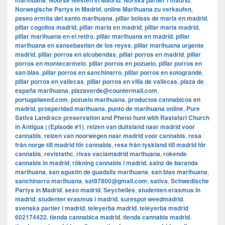
marihuana
Noorse feesten in Madrid
Norska partier i madrid
Norwegische Partys in Madrid
,
online Marihuana zu verkaufen
,
paseo ermita del santo marihuana
,
pillar bolsas de maria en madrid
,
pillar cogollos madrid
,
pillar maria en madrid
,
pillar maria madrid
,
pillar marihuana en el retiro
,
pillar marihuana en madrid
,
pillar
marihuana en sansebastian de los reyes
,
pillar marihuana urgente
madrid
,
pillar porros en alcobendas
,
pillar porros en madrid
,
pillar
porros en montecarmelo
,
pillar porros en pozuelo
,
pillar porros en
san blas
,
pillar porros en sanchinarro
,
pillar porros en sotogrande
,
pillar porros en vallecas
,
pillar porros en villa de vallecas
,
plaza de
españa marihuana
,
plazaverde@countermail.com
,
portugalweed.com
,
pozuelo marihuana
,
productos cannabicos en
madrid
,
prosperidad marihuana
,
punto de marihuana online
,
Pure
Sativa Landrace preservation and Pheno hunt with Rastafari Church
in Antigua | (Episode #1)
,
reizen van duitsland naar madrid voor
cannabis
,
reizen van noorwegen naar madrid voor cannabis
,
resa
från norge till madrid för cannabis
,
resa från tyskland till madrid för
cannabis
,
revistathc
,
rivas vaciamadrid marihuana
,
rokende
cannabis in madrid
,
rökning cannabis i madrid
,
sainz de baranda
marihuana
,
san agustin de guadalix marihuana
,
san blas marihuana
,
sanchinarro marihuana
,
sat97800@gmail.com
,
sativa
,
Schwedische
Partys in Madrid
,
sexo madrid
,
Seychelles
,
studenten erasmus in
madrid
,
studenter erasmus i madrid
,
surespot weedmadrid
,
svenska partier i madrid
,
teleyerba madrid
,
teleyerba madrid
602174422
,
tienda cannabica madrid
,
tienda cannabis madrid
,