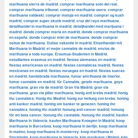
marihuana sierra de madrid
,
comprar marihuana soto del real
,
comprar marihuana tribunal
,
comprar marihuana usera
,
comprar
marihuana valdeski
,
comprar matuja en madrid
,
comprar og kush
madrid
,
comprar super skunk madrid
,
cruz del rayo marihuana
,
detailhandel in marihuana in madrid
,
detaljhandel med marijuana i
madrid
,
donde comprar maria en madrid
,
donde comprar marihuana
en españa
,
donde comprar miel de marihuana
,
donde comprar
ositos de marihuana
,
Duitse vakantie in madrid
,
Einzelhandel mit
Marihuana in Madrid
,
el mejor cannabis de madrid
,
envios de
marihuana a toda europa
,
Erasmus-Studenten in Madrid
,
estudiantes erasmus en madrid
,
fiestas alemanas en madrid
,
fiestas americanas en madrid
,
fiestas cannabicas madrid
,
fiestas
mexicanas en madrid
,
fiestas noruegas en madrid
,
fiestas suecas
en madrid
,
fuenlabrada marihuana
,
fumar amrihuana de interior
,
fumar cannabis en madrid
,
für Cannabis
,
getafe marihuana
,
goya
marihuana
,
gran via de madrid
,
​​Gran Via Madrid
,
gran via
marihuana
,
gran via pillar marihuana
,
honig anti krebs madrid
,
honig
thc cannabica
,
Honig thc Madrid
,
honig zur heilung von krebs
,
honing
anti kanker madrid
,
honing om kanker te genezen
,
honing thc
cannabica
,
honing thc madrid
,
honung anti cancer madrid
,
honung
för att bota cancer
,
honung thc cannabis
,
honung thc madrid
,
kaufen
Marihuana in Valencia
,
kaufen Marihuana Knospen in Madrid
,
koop
marihuana in Barcelona
,
koop marihuana in berlijn
,
koop marihuana
in malmo
,
koop marihuana in monterrey
,
koop marihuana in
Stockholm
,
​​koop marihuana in Valencia
,
köp marijuana i Malmö
,
köp