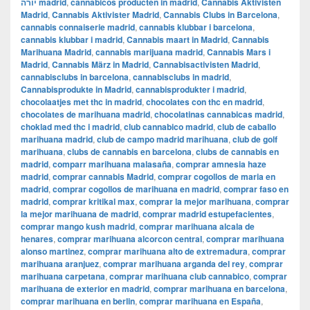
יורה madrid
,
cannabicos producten in madrid
,
Cannabis Aktivisten
Madrid
,
Cannabis Aktivister Madrid
,
Cannabis Clubs in Barcelona
,
cannabis connaiserie madrid
,
cannabis klubbar i barcelona
,
cannabis klubbar i madrid
,
Cannabis maart in Madrid
,
Cannabis
Marihuana Madrid
,
cannabis marijuana madrid
,
Cannabis Mars i
Madrid
,
Cannabis März in Madrid
,
Cannabisactivisten Madrid
,
cannabisclubs in barcelona
,
cannabisclubs in madrid
,
Cannabisprodukte in Madrid
,
cannabisprodukter i madrid
,
chocolaatjes met thc in madrid
,
chocolates con thc en madrid
,
chocolates de marihuana madrid
,
chocolatinas cannabicas madrid
,
choklad med thc i madrid
,
club cannabico madrid
,
club de caballo
marihuana madrid
,
club de campo madrid marihuana
,
club de golf
marihuana
,
clubs de cannabis en barcelona
,
clubs de cannabis en
madrid
,
comparr marihuana malasaña
,
comprar amnesia haze
madrid
,
comprar cannabis Madrid
,
comprar cogollos de maria en
madrid
,
comprar cogollos de marihuana en madrid
,
comprar faso en
madrid
,
comprar kritikal max
,
comprar la mejor marihuana
,
comprar
la mejor marihuana de madrid
,
comprar madrid estupefacientes
,
comprar mango kush madrid
,
comprar marihuana alcala de
henares
,
comprar marihuana alcorcon central
,
comprar marihuana
alonso martinez
,
comprar marihuana alto de extremadura
,
comprar
marihuana aranjuez
,
comprar marihuana arganda del rey
,
comprar
marihuana carpetana
,
comprar marihuana club cannabico
,
comprar
marihuana de exterior en madrid
,
comprar marihuana en barcelona
,
comprar marihuana en berlin
,
comprar marihuana en España
,