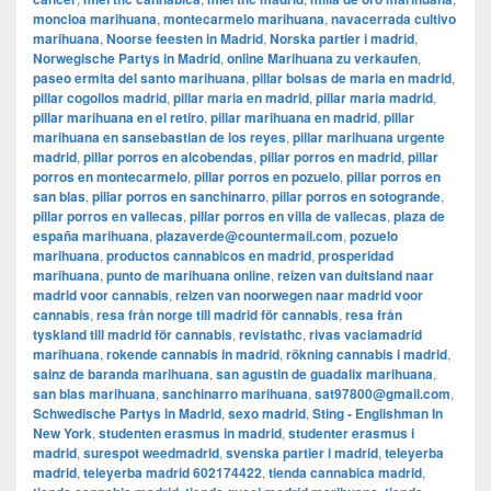
moncloa marihuana
,
montecarmelo marihuana
,
navacerrada cultivo
marihuana
,
Noorse feesten in Madrid
,
Norska partier i madrid
,
Norwegische Partys in Madrid
,
online Marihuana zu verkaufen
,
paseo ermita del santo marihuana
,
pillar bolsas de maria en madrid
,
pillar cogollos madrid
,
pillar maria en madrid
,
pillar maria madrid
,
pillar marihuana en el retiro
,
pillar marihuana en madrid
,
pillar
marihuana en sansebastian de los reyes
,
pillar marihuana urgente
madrid
,
pillar porros en alcobendas
,
pillar porros en madrid
,
pillar
porros en montecarmelo
,
pillar porros en pozuelo
,
pillar porros en
san blas
,
pillar porros en sanchinarro
,
pillar porros en sotogrande
,
pillar porros en vallecas
,
pillar porros en villa de vallecas
,
plaza de
españa marihuana
,
plazaverde@countermail.com
,
pozuelo
marihuana
,
productos cannabicos en madrid
,
prosperidad
marihuana
,
punto de marihuana online
,
reizen van duitsland naar
madrid voor cannabis
,
reizen van noorwegen naar madrid voor
cannabis
,
resa från norge till madrid för cannabis
,
resa från
tyskland till madrid för cannabis
,
revistathc
,
rivas vaciamadrid
marihuana
,
rokende cannabis in madrid
,
rökning cannabis i madrid
,
sainz de baranda marihuana
,
san agustin de guadalix marihuana
,
san blas marihuana
,
sanchinarro marihuana
,
sat97800@gmail.com
,
Schwedische Partys in Madrid
,
sexo madrid
,
Sting - Englishman In
New York
,
studenten erasmus in madrid
,
studenter erasmus i
madrid
,
surespot weedmadrid
,
svenska partier i madrid
,
teleyerba
madrid
,
teleyerba madrid 602174422
,
tienda cannabica madrid
,