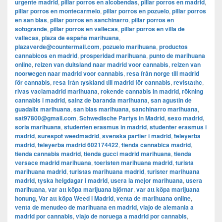
urgente madrid
,
pillar porros en alcobendas
,
pillar porros en madrid
,
pillar porros en montecarmelo
,
pillar porros en pozuelo
,
pillar porros
en san blas
,
pillar porros en sanchinarro
,
pillar porros en
sotogrande
,
pillar porros en vallecas
,
pillar porros en villa de
vallecas
,
plaza de españa marihuana
,
plazaverde@countermail.com
,
pozuelo marihuana
,
productos
cannabicos en madrid
,
prosperidad marihuana
,
punto de marihuana
online
,
reizen van duitsland naar madrid voor cannabis
,
reizen van
noorwegen naar madrid voor cannabis
,
resa från norge till madrid
för cannabis
,
resa från tyskland till madrid för cannabis
,
revistathc
,
rivas vaciamadrid marihuana
,
rokende cannabis in madrid
,
rökning
cannabis i madrid
,
sainz de baranda marihuana
,
san agustin de
guadalix marihuana
,
san blas marihuana
,
sanchinarro marihuana
,
sat97800@gmail.com
,
Schwedische Partys in Madrid
,
sexo madrid
,
soria marihuana
,
studenten erasmus in madrid
,
studenter erasmus i
madrid
,
surespot weedmadrid
,
svenska partier i madrid
,
teleyerba
madrid
,
teleyerba madrid 602174422
,
tienda cannabica madrid
,
tienda cannabis madrid
,
tienda gucci madrid marihuana
,
tienda
versace madrid marihuana
,
toeristen marihuana madrid
,
turista
marihuana madrid
,
turistas marihuana madrid
,
turister marihuana
madrid
,
tyska helgdagar i madrid
,
usera la mejor marihuana
,
usera
marihuana
,
var att köpa marijuana björnar
,
var att köpa marijuana
honung
,
Var att köpa Weed i Madrid
,
venta de marihuana online
,
venta de menudeo de marihuana en madrid
,
viajo de alemania a
madrid por cannabis
,
viajo de noruega a madrid por cannabis
,