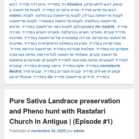
,
גראן דרך מדריד
,
ויד במדריד
,
דבש לרפא סרטן
,
דבש thnabica מותק
לקנות מריחואנה ב
,
חגים גרמניים במדריד
,
דבש נגד סרטן מדריד
malmo
,
לקנות
,
לקנות מריחואנה בברצלונה
,
לקנות מריחואנה בברלין
לקנות מריחואנה
,
לקנות מריחואנה במונטריי
,
מריחואנה בוולנסיה
,
לקנות ניצני מריחואנה במדריד
,
בשטוקהולם
מדבש thc madrid
,
,
מדריד
מכירה
,
מועדוני חשיש במדריד
,
מועדוני חשיש בברצלונה
,
מדריד קנביס
מסיבות
,
מכירה קמעונאית של מריחואנה במדריד
,
מריחואנה באינטרנט
מסיבות
,
מסיבות במפלגה הדמוקרטית במדריד
,
אמריקניות במדריד
,
מריחואנה אירופה מדריד
,
מפלגות שוודיות במדריד
,
מקסיקניות במדריד
נסיעה מגרמניה
,
משלוחי מריחואנה לכל אירופה
,
מריחואנה קנביס
סטודנטים ארסמוס
,
נסיעה מטרווואי למדריד לקנאביס
,
למדריד לקנאביס
קנאביס connaiserie
,
עישון קנאביס במדריד
,
סקס במדריד
,
במדריד
Madrid
,
קנביס מרץ
,
קנביס מוצרים במדריד
,
קנאביס פעילים מדריד
,
במדריד
תיירים מריחואנה מדריד
,
שוקולדים עם thc במדריד
Pure Sativa Landrace preservation
and Pheno hunt with Rastafari
Church in Antigua | (Episode #1)
Publicado el
noviembre 26, 2025
por
admin