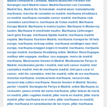
Madrid connaiserie Cannabis
,
Madrid deutschen Parteien von
Norwegen nach Madrid reisen
,
Madrid Rauchen von Cannabis
,
Madrid Sex
,
Madrid thc Schokolade
,
madrid weed
,
mahadahonda
marihuana
,
marcha de cannabis en madrid
,
marihuana afrodisiaca
en madrid
,
marihuana cannabis cancer madrid
,
marihuana club
cannabico sanchinarro
,
marihuana de frutas madrid
,
Marihuana
Europa Madrid
,
Marihuana in malmo kaufen
,
Marihuana in Monterrey
kaufen
,
Marihuana in stockholm kaufen
,
Marihuana Lieferungen
nach ganz Europa
,
marihuana liquida madrid
,
marihuana madrid
españa
,
Marihuana Touristen Madrid
,
marihuana transporter till hela
europa
,
marihuana verkoop online
,
marihuana zendingen naar heel
europa
,
marihuana-knoppen kopen in madrid
,
marihuano
,
marijuana
europa madrid
,
marijuana försäljning online
,
Meillour Weed Espagne
,
meillour wiet espagne
,
meillour עשב espagne
,
metro de madrid
marihuana
,
Mexicaanse feesten in Madrid
,
Mexikanische Partys in
Madrid
,
mexikanska partier i madrid
,
miel anti cancer madrid
,
miel
cannabica madrid
,
miel de marihuana madrid
,
miel para curar el
cancer
,
miel thc cannabica
,
miel thc madrid
,
milla de oro marihuana
,
moncloa marihuana
,
montecarmelo marihuana
,
navacerrada
,
navacerrada cultivo marihuana
,
Noorse feesten in Madrid
,
Norska
partier i madrid
,
Norwegische Partys in Madrid
,
online Marihuana zu
verkaufen
,
paseo ermita del santo marihuana
,
pillar bolsas de maria
en madrid
,
pillar cogollos madrid
,
pillar maria en madrid
,
pillar maria
madrid
,
pillar marihuana en el retiro
,
pillar marihuana en madrid
,
pillar marihuana en sansebastian de los reyes
,
pillar marihuana