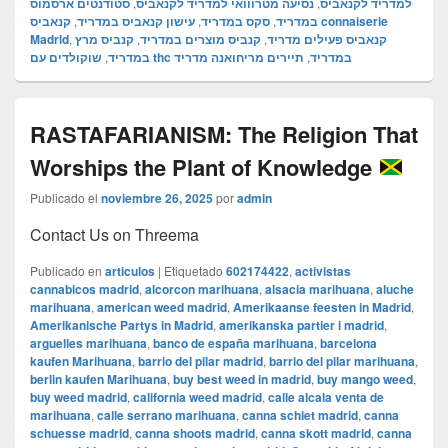
סטודנטים ארסמוס
,
נסיעה מטרווואי למדריד לקנאביס
,
למדריד לקנאביס
קנאביס connaiserie
,
עישון קנאביס במדריד
,
סקס במדריד
,
במדריד
Madrid
,
קנביס מרץ
,
קנביס מוצרים במדריד
,
קנאביס פעילים מדריד
,
במדריד
תיירים מריחואנה מדריד
,
שוקולדים עם thc במדריד
RASTAFARIANISM: The Religion That
Worships the Plant of Knowledge
Publicado el
noviembre 26, 2025
por
admin
Contact Us on Threema
Publicado en
articulos
|
Etiquetado
602174422
,
activistas
cannabicos madrid
,
alcorcon marihuana
,
alsacia marihuana
,
aluche
marihuana
,
american weed madrid
,
Amerikaanse feesten in Madrid
,
Amerikanische Partys in Madrid
,
amerikanska partier i madrid
,
arguelles marihuana
,
banco de españa marihuana
,
barcelona
kaufen Marihuana
,
barrio del pilar madrid
,
barrio del pilar marihuana
,
berlin kaufen Marihuana
,
buy best weed in madrid
,
buy mango weed
,
buy weed madrid
,
california weed madrid
,
calle alcala venta de
marihuana
,
calle serrano marihuana
,
canna schiet madrid
,
canna
schuesse madrid
,
canna shoots madrid
,
canna skott madrid
,
canna