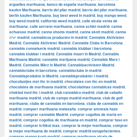
arguelles marihuana
,
banco de españa marihuana
,
barcelona
kaufen Marihuana
,
barrio del pilar madrid
,
barrio del pilar marihuana
,
berlin kaufen Marihuana
,
buy best weed in madrid
,
buy mango weed
,
buy weed madrid
,
california weed madrid
,
calle alcala venta de
marihuana
,
calle serrano marihuana
,
canna schiet madrid
,
canna
schuesse madrid
,
canna shoots madrid
,
canna skott madrid
,
canna
יורה madrid
,
cannabicos producten in madrid
,
Cannabis Aktivisten
Madrid
,
Cannabis Aktivister Madrid
,
Cannabis Clubs in Barcelona
,
cannabis connaiserie madrid
,
cannabis klubbar i barcelona
,
cannabis klubbar i madrid
,
Cannabis maart in Madrid
,
Cannabis
Marihuana Madrid
,
cannabis marijuana madrid
,
Cannabis Mars i
Madrid
,
Cannabis März in Madrid
,
Cannabisactivisten Madrid
,
cannabisclubs in barcelona
,
cannabisclubs in madrid
,
Cannabisprodukte in Madrid
,
cannabisprodukter i madrid
,
chocolaatjes met thc in madrid
,
chocolates con thc en madrid
,
chocolates de marihuana madrid
,
chocolatinas cannabicas madrid
,
choklad med thc i madrid
,
club cannabico madrid
,
club de caballo
marihuana madrid
,
club de campo madrid marihuana
,
club de golf
marihuana
,
clubs de cannabis en barcelona
,
clubs de cannabis en
madrid
,
comparr marihuana malasaña
,
comprar amnesia haze
madrid
,
comprar cannabis Madrid
,
comprar cogollos de maria en
madrid
,
comprar cogollos de marihuana en madrid
,
comprar faso en
madrid
,
comprar kritikal max
,
comprar la mejor marihuana
,
comprar
la mejor marihuana de madrid
,
comprar madrid estupefacientes
,
comprar mango kush madrid
,
comprar marihuana alcala de