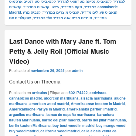
סטודנטים ארסמוס
,
נסיעה מטרווואי למדריד לקנאביס
,
למדריד לקנאביס
קנאביס connaiserie
,
עישון קנאביס במדריד
,
סקס במדריד
,
במדריד
Madrid
,
קנביס מרץ
,
קנביס מוצרים במדריד
,
קנאביס פעילים מדריד
,
במדריד
תיירים מריחואנה מדריד
,
שוקולדים עם thc במדריד
Last Dance with Mary Jane ft. Tom
Petty & Jelly Roll (Official Music
Video)
Publicado el
noviembre 26, 2025
por
admin
Contact Us on Threema
Publicado en
articulos
|
Etiquetado
602174422
,
activistas
cannabicos madrid
,
alcorcon marihuana
,
alsacia marihuana
,
aluche
marihuana
,
american weed madrid
,
Amerikaanse feesten in Madrid
,
Amerikanische Partys in Madrid
,
amerikanska partier i madrid
,
arguelles marihuana
,
banco de españa marihuana
,
barcelona
kaufen Marihuana
,
barrio del pilar madrid
,
barrio del pilar marihuana
,
berlin kaufen Marihuana
,
buy best weed in madrid
,
buy mango weed
,
buy weed madrid
,
california weed madrid
,
calle alcala venta de