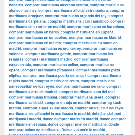
henares
,
comprar marihuana alcorcon central
,
comprar marihuana
alonso martinez
,
comprar marihuana alto de extremadura
,
comprar
marihuana aranjuez
,
comprar marihuana arganda del rey
,
comprar
marihuana carpetana
,
comprar marihuana club cannabico
,
comprar
marihuana de exterior en madrid
,
comprar marihuana en barcelona
,
comprar marihuana en berlin
,
comprar marihuana en España
,
comprar marihuana en estocolmo
,
comprar marihuana en Madrid
,
comprar marihuana en malmo
,
comprar marihuana en mano en
madrid
,
comprar marihuana en monterrey
,
comprar marihuana en
valencia
,
comprar marihuana getafe
,
comprar marihuana las
retamas
,
comprar marihuana madrid
,
comprar marihuana
navacerrada
,
comprar marihuana online
,
comprar marihuana
opañel
,
comprar marihuana pìramides
,
comprar marihuana plaza
eliptica
,
comprar marihuana puerta del angel
,
comprar marihuana
rapido madrid
,
comprar marihuana retiro
,
comprar marihuana
sansebastian de los reyes
,
comprar marihuana serrano
,
comprar
marihuana sierra de madrid
,
comprar marihuana soto del real
,
comprar marihuana tribunal
,
comprar marihuana usera
,
comprar
marihuana valdeski
,
comprar matuja en madrid
,
comprar og kush
madrid
,
comprar super skunk madrid
,
counter strike
,
cruz del rayo
marihuana
,
detailhandel in marihuana in madrid
,
detaljhandel med
marijuana i madrid
,
donde comprar maria en madrid
,
donde comprar
marihuana en españa
,
donde comprar miel de marihuana
,
donde
comprar ositos de marihuana
,
Duitse vakantie in madrid
,
,
,