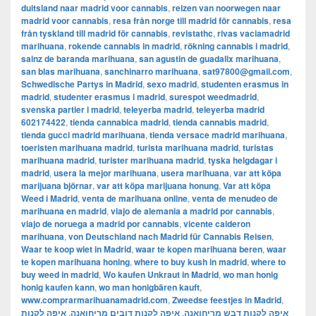
duitsland naar madrid voor cannabis
,
reizen van noorwegen naar
madrid voor cannabis
,
resa från norge till madrid för cannabis
,
resa
från tyskland till madrid för cannabis
,
revistathc
,
rivas vaciamadrid
marihuana
,
rokende cannabis in madrid
,
rökning cannabis i madrid
,
sainz de baranda marihuana
,
san agustin de guadalix marihuana
,
san blas marihuana
,
sanchinarro marihuana
,
sat97800@gmail.com
,
Schwedische Partys in Madrid
,
sexo madrid
,
studenten erasmus in
madrid
,
studenter erasmus i madrid
,
surespot weedmadrid
,
svenska partier i madrid
,
teleyerba madrid
,
teleyerba madrid
602174422
,
tienda cannabica madrid
,
tienda cannabis madrid
,
tienda gucci madrid marihuana
,
tienda versace madrid marihuana
,
toeristen marihuana madrid
,
turista marihuana madrid
,
turistas
marihuana madrid
,
turister marihuana madrid
,
tyska helgdagar i
madrid
,
usera la mejor marihuana
,
usera marihuana
,
var att köpa
marijuana björnar
,
var att köpa marijuana honung
,
Var att köpa
Weed i Madrid
,
venta de marihuana online
,
venta de menudeo de
marihuana en madrid
,
viajo de alemania a madrid por cannabis
,
viajo de noruega a madrid por cannabis
,
vicente calderon
marihuana
,
von Deutschland nach Madrid für Cannabis Reisen
,
Waar te koop wiet in Madrid
,
waar te kopen marihuana beren
,
waar
te kopen marihuana honing
,
where to buy kush in madrid
,
where to
buy weed in madrid
,
Wo kaufen Unkraut in Madrid
,
wo man honig
honig kaufen kann
,
wo man honigbären kauft
,
www.comprarmarihuanamadrid.com
,
Zweedse feestjes in Madrid
,
איפה לקנות
,
איפה לקנות דובים מריחואנה
,
איפה לקנות דבש מריחואנה