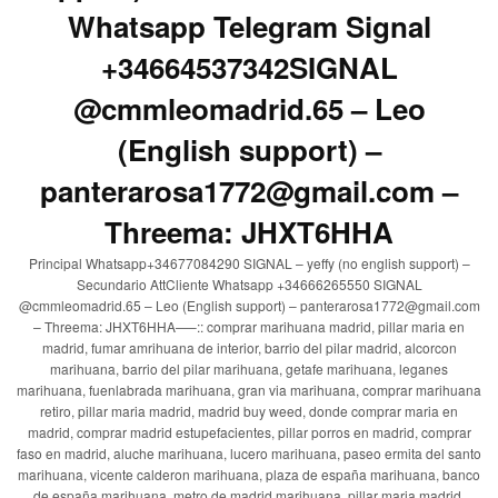
Whatsapp Telegram Signal
+34664537342SIGNAL
@cmmleomadrid.65 – Leo
(English support) –
panterarosa1772@gmail.com –
Threema: JHXT6HHA
Principal Whatsapp+34677084290 SIGNAL – yeffy (no english support) –
Secundario AttCliente Whatsapp +34666265550 SIGNAL
@cmmleomadrid.65 – Leo (English support) – panterarosa1772@gmail.com
– Threema: JHXT6HHA—–:: comprar marihuana madrid, pillar maria en
madrid, fumar amrihuana de interior, barrio del pilar madrid, alcorcon
marihuana, barrio del pilar marihuana, getafe marihuana, leganes
marihuana, fuenlabrada marihuana, gran via marihuana, comprar marihuana
retiro, pillar maria madrid, madrid buy weed, donde comprar maria en
madrid, comprar madrid estupefacientes, pillar porros en madrid, comprar
faso en madrid, aluche marihuana, lucero marihuana, paseo ermita del santo
marihuana, vicente calderon marihuana, plaza de españa marihuana, banco
de españa marihuana, metro de madrid marihuana, pillar maria madrid,