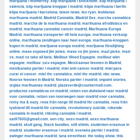
marijuana i monterrey
,
köp marijuana i stockholm
,
​​köp marijuana i
valencia
,
köp marijuana knoppar i madrid
,
köpa marihuana i berlin
,
köpa marijuana i barcelona
,
latest news
,
leo ryan
,
lesbianas
marihuana madrid
,
Madrid Cannabis
,
Madrid Sex
,
marcha cannabica
madrid
,
marcha de la marihuana madrid
,
marihuana afrodisiaca en
madrid
,
marihuana cannabis cancer madrid
,
Marihuana Europa
Madrid
,
marihuana transporter till hela europa
,
marihuana verkoop
online
,
marihuana zendingen naar heel europa
,
marihuana-knoppen
kopen in madrid
,
marijuana europa madrid
,
marijuana försäljning
online
,
mase exposed jim jones
,
mase vs jim jones
,
mazi picks
,
mazi
vs
,
mazi vs take all bets
,
Meillour Weed Espagne
,
meillour wiet
espagne
,
meillour עשב espagne
,
Mexicaanse feesten in Madrid
,
mexikanska partier i madrid
,
miel anti cancer madrid
,
miel para
curar el cancer
,
miel thc cannabica
,
miel thc madrid
,
nbc news
,
Noorse feesten in Madrid
,
Norska partier i madrid
,
onpoint stories
,
orgias marihuanas madrid
,
plazaverde@countermail.com
,
productos cannabicos en madrid
,
reizen van duitsland naar madrid
voor cannabis
,
reizen van noorwegen naar madrid voor cannabis
,
remy ma & eazy
,
resa från norge till madrid för cannabis
,
resa från
tyskland till madrid för cannabis
,
revolutionary suicide
,
rokende
cannabis in madrid
,
rökning cannabis i madrid
,
sat97800@gmail.com
,
sen city
,
sexo madrid
,
sexo marihuana
madrid
,
skull gang
,
Stack bundles
,
still shinin
,
studenten erasmus in
madrid
,
studenter erasmus i madrid
,
svenska partier i madrid
,
swinger marihuana madrid
,
tana streetheat
,
the today show
,
this