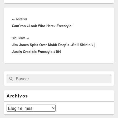
Navegación
de
Entrada
←
Anterior
entradas
Cam’ron «Look Who Here» Freestyle!
anterior:
Entrada
Siguiente
→
Jim Jones Spits Over Mobb Deep’s «Still Shinin'» |
siguiente:
Justin Credible Freestyle #194
El
Buscar
Buscar
área
por:
de
widget
barra
Archivos
lateral
primaria
Archivos