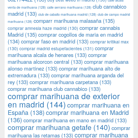
calle alcala
club cannabico
venta de marihuana
(128)
calle serrano marihuana
(128)
madrid
(133)
club de caballo marihuana madrid
(128)
club de campo madrid
comparr marihuana malasaña
(135)
marihuana
(128)
comprar cannabis
comprar amnesia haze madrid
(130)
Madrid
(135)
comprar cogollos de maria en madrid
(134)
comprar faso en madrid
(133)
comprar kritikal max
comprar
(130)
comprar madrid estupefacientes
(131)
marihuana alcala de henares
(133)
comprar
marihuana alcorcon central
(133)
comprar marihuana
alonso martinez
(133)
comprar marihuana alto de
extremadura
(133)
comprar marihuana arganda del
rey
(133)
comprar marihuana carpetana
(133)
comprar marihuana club cannabico
(133)
comprar marihuana de exterior
en madrid
(144)
comprar marihuana en
España
(138)
comprar marihuana en Madrid
(136)
comprar marihuana en mano en madrid
(133)
comprar marihuana getafe
(140)
comprar
comprar marihuana
marihuana las retamas
(133)