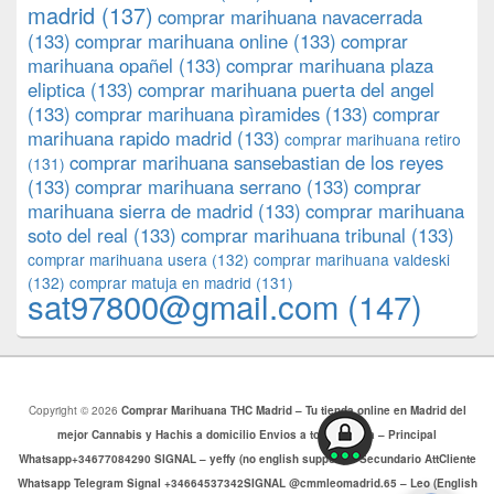
madrid
(137)
comprar marihuana navacerrada
(133)
comprar marihuana online
(133)
comprar
marihuana opañel
(133)
comprar marihuana plaza
eliptica
(133)
comprar marihuana puerta del angel
(133)
comprar marihuana pìramides
(133)
comprar
marihuana rapido madrid
(133)
comprar marihuana retiro
comprar marihuana sansebastian de los reyes
(131)
(133)
comprar marihuana serrano
(133)
comprar
marihuana sierra de madrid
(133)
comprar marihuana
soto del real
(133)
comprar marihuana tribunal
(133)
comprar marihuana usera
(132)
comprar marihuana valdeski
(132)
comprar matuja en madrid
(131)
sat97800@gmail.com
(147)
Copyright © 2026
Comprar Marihuana THC Madrid – Tu tienda online en Madrid del
mejor Cannabis y Hachis a domicilio Envios a toda Europa – Principal
Whatsapp+34677084290 SIGNAL – yeffy (no english support) – Secundario AttCliente
Whatsapp Telegram Signal +34664537342SIGNAL @cmmleomadrid.65 – Leo (English