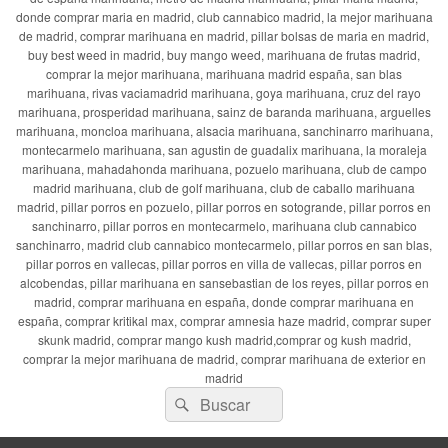
donde comprar maria en madrid, club cannabico madrid, la mejor marihuana
de madrid, comprar marihuana en madrid, pillar bolsas de maria en madrid,
buy best weed in madrid, buy mango weed, marihuana de frutas madrid,
comprar la mejor marihuana, marihuana madrid españa, san blas
marihuana, rivas vaciamadrid marihuana, goya marihuana, cruz del rayo
marihuana, prosperidad marihuana, sainz de baranda marihuana, arguelles
marihuana, moncloa marihuana, alsacia marihuana, sanchinarro marihuana,
montecarmelo marihuana, san agustin de guadalix marihuana, la moraleja
marihuana, mahadahonda marihuana, pozuelo marihuana, club de campo
madrid marihuana, club de golf marihuana, club de caballo marihuana
madrid, pillar porros en pozuelo, pillar porros en sotogrande, pillar porros en
sanchinarro, pillar porros en montecarmelo, marihuana club cannabico
sanchinarro, madrid club cannabico montecarmelo, pillar porros en san blas,
pillar porros en vallecas, pillar porros en villa de vallecas, pillar porros en
alcobendas, pillar marihuana en sansebastian de los reyes, pillar porros en
madrid, comprar marihuana en españa, donde comprar marihuana en
españa, comprar kritikal max, comprar amnesia haze madrid, comprar super
skunk madrid, comprar mango kush madrid,comprar og kush madrid,
comprar la mejor marihuana de madrid, comprar marihuana de exterior en
madrid
Buscar
Buscar
por: