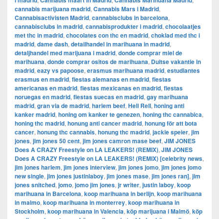
i madrid
Cannabis maart in Madrid
Cannabis Marihuana Madrid
cannabis marijuana madrid
,
Cannabis Mars i Madrid
,
Cannabisactivisten Madrid
,
cannabisclubs in barcelona
,
cannabisclubs in madrid
,
cannabisprodukter i madrid
,
chocolaatjes
met thc in madrid
,
chocolates con thc en madrid
,
choklad med thc i
madrid
,
dame dash
,
detailhandel in marihuana in madrid
,
detaljhandel med marijuana i madrid
,
donde comprar miel de
marihuana
,
donde comprar ositos de marihuana
,
Duitse vakantie in
madrid
,
eazy vs papoose
,
erasmus marihuana madrid
,
estudiantes
erasmus en madrid
,
fiestas alemanas en madrid
,
fiestas
americanas en madrid
,
fiestas mexicanas en madrid
,
fiestas
noruegas en madrid
,
fiestas suecas en madrid
,
gay marihuana
madrid
,
gran via de madrid
,
harlem beef
,
Hell Rell
,
honing anti
kanker madrid
,
honing om kanker te genezen
,
honing thc cannabica
,
honing thc madrid
,
honung anti cancer madrid
,
honung för att bota
cancer
,
honung thc cannabis
,
honung thc madrid
,
jackie speier
,
jim
jones
,
jim jones 50 cent
,
jim jones camron mase beef
,
JIM JONES
Does A CRAZY Freestyle on LA LEAKERS! (REMIX)
,
JIM JONES
Does A CRAZY Freestyle on LA LEAKERS! (REMIX) [celebrity news
,
jim jones harlem
,
jim jones interview
,
jim jones jomo
,
jim jones jomo
new single
,
jim jones justinlaboy
,
jim jones mase
,
jim jones ran]
,
jim
jones snitched
,
jomo
,
jomo jim jones
,
jr writer
,
justin laboy
,
koop
marihuana in Barcelona
,
koop marihuana in berlijn
,
koop marihuana
in malmo
,
koop marihuana in monterrey
,
koop marihuana in
Stockholm
,
​​koop marihuana in Valencia
,
köp marijuana i Malmö
,
köp