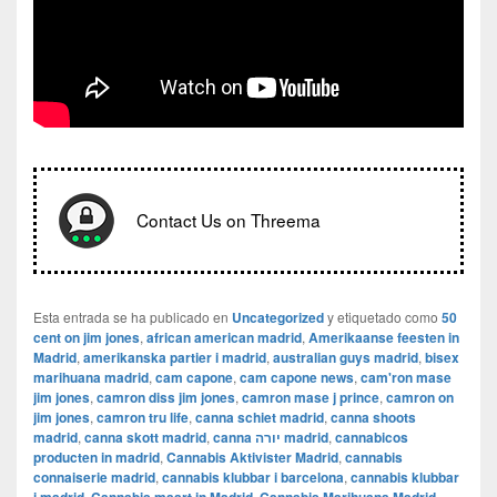
Contact Us on Threema
Esta entrada se ha publicado en
Uncategorized
y etiquetado como
50
cent on jim jones
,
african american madrid
,
Amerikaanse feesten in
Madrid
,
amerikanska partier i madrid
,
australian guys madrid
,
bisex
marihuana madrid
,
cam capone
,
cam capone news
,
cam'ron mase
jim jones
,
camron diss jim jones
,
camron mase j prince
,
camron on
jim jones
,
camron tru life
,
canna schiet madrid
,
canna shoots
madrid
,
canna skott madrid
,
canna יורה madrid
,
cannabicos
producten in madrid
,
Cannabis Aktivister Madrid
,
cannabis
connaiserie madrid
,
cannabis klubbar i barcelona
,
cannabis klubbar
,
,
,