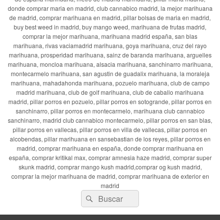
donde comprar maria en madrid, club cannabico madrid, la mejor marihuana
de madrid, comprar marihuana en madrid, pillar bolsas de maria en madrid,
buy best weed in madrid, buy mango weed, marihuana de frutas madrid,
comprar la mejor marihuana, marihuana madrid españa, san blas
marihuana, rivas vaciamadrid marihuana, goya marihuana, cruz del rayo
marihuana, prosperidad marihuana, sainz de baranda marihuana, arguelles
marihuana, moncloa marihuana, alsacia marihuana, sanchinarro marihuana,
montecarmelo marihuana, san agustin de guadalix marihuana, la moraleja
marihuana, mahadahonda marihuana, pozuelo marihuana, club de campo
madrid marihuana, club de golf marihuana, club de caballo marihuana
madrid, pillar porros en pozuelo, pillar porros en sotogrande, pillar porros en
sanchinarro, pillar porros en montecarmelo, marihuana club cannabico
sanchinarro, madrid club cannabico montecarmelo, pillar porros en san blas,
pillar porros en vallecas, pillar porros en villa de vallecas, pillar porros en
alcobendas, pillar marihuana en sansebastian de los reyes, pillar porros en
madrid, comprar marihuana en españa, donde comprar marihuana en
españa, comprar kritikal max, comprar amnesia haze madrid, comprar super
skunk madrid, comprar mango kush madrid,comprar og kush madrid,
comprar la mejor marihuana de madrid, comprar marihuana de exterior en
madrid
Buscar
Buscar
por: