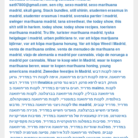
sat97800@gmail.com
,
sen city
,
sexo madrid
,
sexo marihuana
madrid
,
skull gang
,
Stack bundles
,
still shinin
,
studenten erasmus in
madrid
,
studenter erasmus i madrid
,
svenska partier i madrid
,
swinger marihuana madrid
,
tana streetheat
,
the today show
,
this
sh!t still in harlem
,
today show
,
today show recipes
,
toeristen
marihuana madrid
,
Tru life
,
turister marihuana madrid
,
tyska
helgdagar i madrid
,
urban politicians tv
,
var att köpa marijuana
björnar
,
var att köpa marijuana honung
,
Var att köpa Weed i Madrid
,
venta de marihuana online
,
venta de menudeo de marihuana en
madrid
,
viajo de alemania a madrid por cannabis
,
viajo de noruega a
madrid por cannabis
,
Waar te koop wiet in Madrid
,
waar te kopen
marihuana beren
,
waar te kopen marihuana honing
,
young
americans madrid
,
Zweedse feestjes in Madrid
,
איפה לקנות דבש
גראן
,
איפה לקנות ויד במדריד
,
איפה לקנות דובים מריחואנה
,
מריחואנה
,
דרך מדריד
דבש נגד סרטן
,
דבש לרפא סרטן
,
דבש thnabica מותק
,
חגים גרמניים במדריד
,
מדריד
לקנות מריחואנה ב malmo
,
לקנות
לקנות מריחואנה
,
לקנות מריחואנה בברצלונה
,
מריחואנה בברלין
,
לקנות מריחואנה בשטוקהולם
,
לקנות מריחואנה במונטריי
,
בוולנסיה
,
לקנות ניצני מריחואנה במדריד
מדבש thc madrid
,
,
מדריד קנביס
,
מדריד
מכירה מריחואנה
,
מועדוני חשיש במדריד
,
מועדוני חשיש בברצלונה
מסיבות אמריקניות
,
מכירה קמעונאית של מריחואנה במדריד
,
באינטרנט
מסיבות מקסיקניות
,
מסיבות במפלגה הדמוקרטית במדריד
,
במדריד
מריחואנה
,
מריחואנה אירופה מדריד
,
מפלגות שוודיות במדריד
,
במדריד
נסיעה מגרמניה למדריד
,
משלוחי מריחואנה לכל אירופה
,
קנביס
,
סטודנטים ארסמוס במדריד
,
נסיעה מטרווואי למדריד לקנאביס
,
לקנאביס