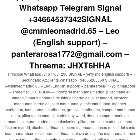
Whatsapp Telegram Signal
+34664537342SIGNAL
@cmmleomadrid.65 – Leo
(English support) –
panterarosa1772@gmail.com –
Threema: JHXT6HHA
Principal Whatsapp+34677084290 SIGNAL – yeffy (no english support) –
Secundario AttCliente Whatsapp +34666265550 SIGNAL
@cmmleomadrid.65 – Leo (English support) – panterarosa1772@gmail.com
– Threema: JHXT6HHA—–:: comprar marihuana madrid, pillar maria en
madrid, fumar amrihuana de interior, barrio del pilar madrid, alcorcon
marihuana, barrio del pilar marihuana, getafe marihuana, leganes
marihuana, fuenlabrada marihuana, gran via marihuana, comprar marihuana
retiro, pillar maria madrid, madrid buy weed, donde comprar maria en
madrid, comprar madrid estupefacientes, pillar porros en madrid, comprar
faso en madrid, aluche marihuana, lucero marihuana, paseo ermita del santo
marihuana, vicente calderon marihuana, plaza de españa marihuana, banco
de españa marihuana, metro de madrid marihuana, pillar maria madrid,