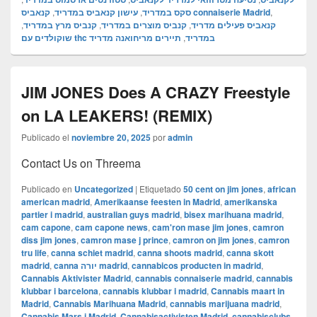
,
עישון קנאביס במדריד
,
סקס במדריד
קנאביס connaiserie Madrid
,
,
קנביס מרץ במדריד
,
קנביס מוצרים במדריד
,
קנאביס פעילים מדריד
תיירים מריחואנה מדריד
,
שוקולדים עם thc במדריד
JIM JONES Does A CRAZY Freestyle
on LA LEAKERS! (REMIX)
Publicado el
noviembre 20, 2025
por
admin
Contact Us on Threema
Publicado en
Uncategorized
|
Etiquetado
50 cent on jim jones
,
african
american madrid
,
Amerikaanse feesten in Madrid
,
amerikanska
partier i madrid
,
australian guys madrid
,
bisex marihuana madrid
,
cam capone
,
cam capone news
,
cam'ron mase jim jones
,
camron
diss jim jones
,
camron mase j prince
,
camron on jim jones
,
camron
tru life
,
canna schiet madrid
,
canna shoots madrid
,
canna skott
madrid
,
canna יורה madrid
,
cannabicos producten in madrid
,
Cannabis Aktivister Madrid
,
cannabis connaiserie madrid
,
cannabis
klubbar i barcelona
,
cannabis klubbar i madrid
,
Cannabis maart in
Madrid
,
Cannabis Marihuana Madrid
,
cannabis marijuana madrid
,
Cannabis Mars i Madrid
,
Cannabisactivisten Madrid
,
cannabisclubs