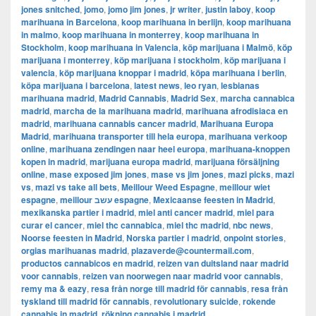
jones snitched
,
jomo
,
jomo jim jones
,
jr writer
,
justin laboy
,
koop
marihuana in Barcelona
,
koop marihuana in berlijn
,
koop marihuana
in malmo
,
koop marihuana in monterrey
,
koop marihuana in
Stockholm
,
​​koop marihuana in Valencia
,
köp marijuana i Malmö
,
köp
marijuana i monterrey
,
köp marijuana i stockholm
,
​​köp marijuana i
valencia
,
köp marijuana knoppar i madrid
,
köpa marihuana i berlin
,
köpa marijuana i barcelona
,
latest news
,
leo ryan
,
lesbianas
marihuana madrid
,
Madrid Cannabis
,
Madrid Sex
,
marcha cannabica
madrid
,
marcha de la marihuana madrid
,
marihuana afrodisiaca en
madrid
,
marihuana cannabis cancer madrid
,
Marihuana Europa
Madrid
,
marihuana transporter till hela europa
,
marihuana verkoop
online
,
marihuana zendingen naar heel europa
,
marihuana-knoppen
kopen in madrid
,
marijuana europa madrid
,
marijuana försäljning
online
,
mase exposed jim jones
,
mase vs jim jones
,
mazi picks
,
mazi
vs
,
mazi vs take all bets
,
Meillour Weed Espagne
,
meillour wiet
espagne
,
meillour עשב espagne
,
Mexicaanse feesten in Madrid
,
mexikanska partier i madrid
,
miel anti cancer madrid
,
miel para
curar el cancer
,
miel thc cannabica
,
miel thc madrid
,
nbc news
,
Noorse feesten in Madrid
,
Norska partier i madrid
,
onpoint stories
,
orgias marihuanas madrid
,
plazaverde@countermail.com
,
productos cannabicos en madrid
,
reizen van duitsland naar madrid
voor cannabis
,
reizen van noorwegen naar madrid voor cannabis
,
remy ma & eazy
,
resa från norge till madrid för cannabis
,
resa från
tyskland till madrid för cannabis
,
revolutionary suicide
,
rokende
cannabis in madrid
,
rökning cannabis i madrid
,