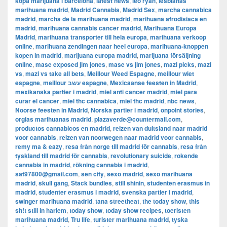
köpa marijuana i barcelona
,
latest news
,
leo ryan
,
lesbianas
marihuana madrid
,
Madrid Cannabis
,
Madrid Sex
,
marcha cannabica
madrid
,
marcha de la marihuana madrid
,
marihuana afrodisiaca en
madrid
,
marihuana cannabis cancer madrid
,
Marihuana Europa
Madrid
,
marihuana transporter till hela europa
,
marihuana verkoop
online
,
marihuana zendingen naar heel europa
,
marihuana-knoppen
kopen in madrid
,
marijuana europa madrid
,
marijuana försäljning
online
,
mase exposed jim jones
,
mase vs jim jones
,
mazi picks
,
mazi
vs
,
mazi vs take all bets
,
Meillour Weed Espagne
,
meillour wiet
espagne
,
meillour עשב espagne
,
Mexicaanse feesten in Madrid
,
mexikanska partier i madrid
,
miel anti cancer madrid
,
miel para
curar el cancer
,
miel thc cannabica
,
miel thc madrid
,
nbc news
,
Noorse feesten in Madrid
,
Norska partier i madrid
,
onpoint stories
,
orgias marihuanas madrid
,
plazaverde@countermail.com
,
productos cannabicos en madrid
,
reizen van duitsland naar madrid
voor cannabis
,
reizen van noorwegen naar madrid voor cannabis
,
remy ma & eazy
,
resa från norge till madrid för cannabis
,
resa från
tyskland till madrid för cannabis
,
revolutionary suicide
,
rokende
cannabis in madrid
,
rökning cannabis i madrid
,
sat97800@gmail.com
,
sen city
,
sexo madrid
,
sexo marihuana
madrid
,
skull gang
,
Stack bundles
,
still shinin
,
studenten erasmus in
madrid
,
studenter erasmus i madrid
,
svenska partier i madrid
,
swinger marihuana madrid
,
tana streetheat
,
the today show
,
this
sh!t still in harlem
,
today show
,
today show recipes
,
toeristen
marihuana madrid
,
Tru life
,
turister marihuana madrid
,
tyska