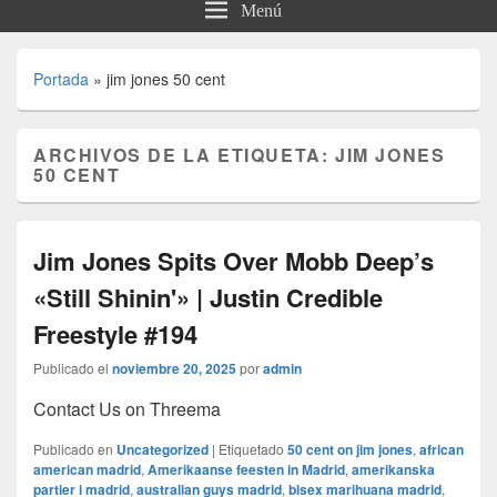
Menú
Portada
»
jim jones 50 cent
ARCHIVOS DE LA ETIQUETA:
JIM JONES
50 CENT
Jim Jones Spits Over Mobb Deep’s
«Still Shinin'» | Justin Credible
Freestyle #194
Publicado el
noviembre 20, 2025
por
admin
Contact Us on Threema
Publicado en
Uncategorized
|
Etiquetado
50 cent on jim jones
,
african
american madrid
,
Amerikaanse feesten in Madrid
,
amerikanska
partier i madrid
,
australian guys madrid
,
bisex marihuana madrid
,