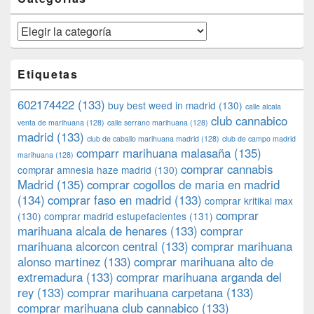
Categorías
Etiquetas
602174422
(133)
buy best weed in madrid
(130)
calle alcala
club cannabico
venta de marihuana
(128)
calle serrano marihuana
(128)
madrid
(133)
club de caballo marihuana madrid
(128)
club de campo madrid
comparr marihuana malasaña
(135)
marihuana
(128)
comprar cannabis
comprar amnesia haze madrid
(130)
Madrid
(135)
comprar cogollos de maria en madrid
(134)
comprar faso en madrid
(133)
comprar kritikal max
comprar
(130)
comprar madrid estupefacientes
(131)
marihuana alcala de henares
(133)
comprar
marihuana alcorcon central
(133)
comprar marihuana
alonso martinez
(133)
comprar marihuana alto de
extremadura
(133)
comprar marihuana arganda del
rey
(133)
comprar marihuana carpetana
(133)
comprar marihuana club cannabico
(133)