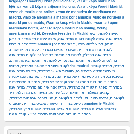
helgdagar i madrid
,
urban politicians tv
,
var att köpa marijuana
björnar
,
var att köpa marijuana honung
,
Var att köpa Weed i Madrid
,
venta de marihuana online
,
venta de menudeo de marihuana en
madrid
,
viajo de alemania a madrid por cannabis
,
viajo de noruega a
madrid por cannabis
,
Waar te koop wiet in Madrid
,
waar te kopen
marihuana beren
,
waar te kopen marihuana honing
,
young
americans madrid
,
Zweedse feestjes in Madrid
,
איפה לקנות דבש
גראן
,
איפה לקנות ויד במדריד
,
איפה לקנות דובים מריחואנה
,
מריחואנה
,
דרך מדריד
דבש נגד סרטן
,
דבש לרפא סרטן
,
דבש thnabica מותק
,
חגים גרמניים במדריד
,
מדריד
לקנות מריחואנה ב malmo
,
לקנות
לקנות מריחואנה
,
לקנות מריחואנה בברצלונה
,
מריחואנה בברלין
,
לקנות מריחואנה בשטוקהולם
,
לקנות מריחואנה במונטריי
,
בוולנסיה
,
לקנות ניצני מריחואנה במדריד
מדבש thc madrid
,
,
מדריד קנביס
,
מדריד
מכירה מריחואנה
,
מועדוני חשיש במדריד
,
מועדוני חשיש בברצלונה
מסיבות אמריקניות
,
מכירה קמעונאית של מריחואנה במדריד
,
באינטרנט
מסיבות מקסיקניות
,
מסיבות במפלגה הדמוקרטית במדריד
,
במדריד
מריחואנה
,
מריחואנה אירופה מדריד
,
מפלגות שוודיות במדריד
,
במדריד
נסיעה מגרמניה למדריד
,
משלוחי מריחואנה לכל אירופה
,
קנביס
,
סטודנטים ארסמוס במדריד
,
נסיעה מטרווואי למדריד לקנאביס
,
לקנאביס
,
עישון קנאביס במדריד
,
סקס במדריד
קנאביס connaiserie Madrid
,
,
קנביס מרץ במדריד
,
קנביס מוצרים במדריד
,
קנאביס פעילים מדריד
תיירים מריחואנה מדריד
,
שוקולדים עם thc במדריד
El
Buscar
Buscar
área