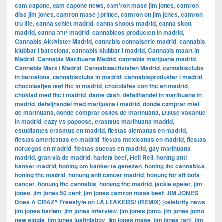
cam capone
,
cam capone news
,
cam'ron mase jim jones
,
camron
diss jim jones
,
camron mase j prince
,
camron on jim jones
,
camron
tru life
,
canna schiet madrid
,
canna shoots madrid
,
canna skott
madrid
,
canna יורה madrid
,
cannabicos producten in madrid
,
Cannabis Aktivister Madrid
,
cannabis connaiserie madrid
,
cannabis
klubbar i barcelona
,
cannabis klubbar i madrid
,
Cannabis maart in
Madrid
,
Cannabis Marihuana Madrid
,
cannabis marijuana madrid
,
Cannabis Mars i Madrid
,
Cannabisactivisten Madrid
,
cannabisclubs
in barcelona
,
cannabisclubs in madrid
,
cannabisprodukter i madrid
,
chocolaatjes met thc in madrid
,
chocolates con thc en madrid
,
choklad med thc i madrid
,
dame dash
,
detailhandel in marihuana in
madrid
,
detaljhandel med marijuana i madrid
,
donde comprar miel
de marihuana
,
donde comprar ositos de marihuana
,
Duitse vakantie
in madrid
,
eazy vs papoose
,
erasmus marihuana madrid
,
estudiantes erasmus en madrid
,
fiestas alemanas en madrid
,
fiestas americanas en madrid
,
fiestas mexicanas en madrid
,
fiestas
noruegas en madrid
,
fiestas suecas en madrid
,
gay marihuana
madrid
,
gran via de madrid
,
harlem beef
,
Hell Rell
,
honing anti
kanker madrid
,
honing om kanker te genezen
,
honing thc cannabica
,
honing thc madrid
,
honung anti cancer madrid
,
honung för att bota
cancer
,
honung thc cannabis
,
honung thc madrid
,
jackie speier
,
jim
jones
,
jim jones 50 cent
,
jim jones camron mase beef
,
JIM JONES
Does A CRAZY Freestyle on LA LEAKERS! (REMIX) [celebrity news
,
jim jones harlem
,
jim jones interview
,
jim jones jomo
,
jim jones jomo
new single
,
jim jones justinlaboy
,
jim jones mase
,
jim jones ran]
,
jim