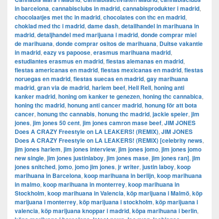
in barcelona
,
cannabisclubs in madrid
,
cannabisprodukter i madrid
,
chocolaatjes met thc in madrid
,
chocolates con thc en madrid
,
choklad med thc i madrid
,
dame dash
,
detailhandel in marihuana in
madrid
,
detaljhandel med marijuana i madrid
,
donde comprar miel
de marihuana
,
donde comprar ositos de marihuana
,
Duitse vakantie
in madrid
,
eazy vs papoose
,
erasmus marihuana madrid
,
estudiantes erasmus en madrid
,
fiestas alemanas en madrid
,
fiestas americanas en madrid
,
fiestas mexicanas en madrid
,
fiestas
noruegas en madrid
,
fiestas suecas en madrid
,
gay marihuana
madrid
,
gran via de madrid
,
harlem beef
,
Hell Rell
,
honing anti
kanker madrid
,
honing om kanker te genezen
,
honing thc cannabica
,
honing thc madrid
,
honung anti cancer madrid
,
honung för att bota
cancer
,
honung thc cannabis
,
honung thc madrid
,
jackie speier
,
jim
jones
,
jim jones 50 cent
,
jim jones camron mase beef
,
JIM JONES
Does A CRAZY Freestyle on LA LEAKERS! (REMIX)
,
JIM JONES
Does A CRAZY Freestyle on LA LEAKERS! (REMIX) [celebrity news
,
jim jones harlem
,
jim jones interview
,
jim jones jomo
,
jim jones jomo
new single
,
jim jones justinlaboy
,
jim jones mase
,
jim jones ran]
,
jim
jones snitched
,
jomo
,
jomo jim jones
,
jr writer
,
justin laboy
,
koop
marihuana in Barcelona
,
koop marihuana in berlijn
,
koop marihuana
in malmo
,
koop marihuana in monterrey
,
koop marihuana in
Stockholm
,
​​koop marihuana in Valencia
,
köp marijuana i Malmö
,
köp
marijuana i monterrey
,
köp marijuana i stockholm
,
​​köp marijuana i
valencia
,
köp marijuana knoppar i madrid
,
köpa marihuana i berlin
,