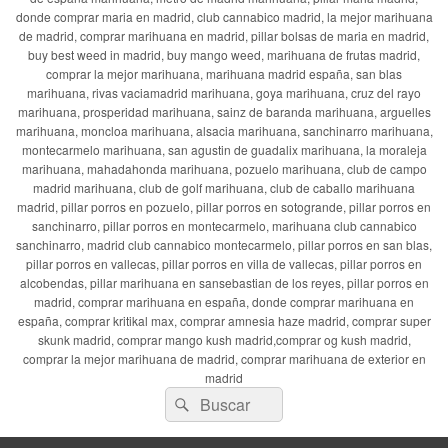
donde comprar maria en madrid, club cannabico madrid, la mejor marihuana
de madrid, comprar marihuana en madrid, pillar bolsas de maria en madrid,
buy best weed in madrid, buy mango weed, marihuana de frutas madrid,
comprar la mejor marihuana, marihuana madrid españa, san blas
marihuana, rivas vaciamadrid marihuana, goya marihuana, cruz del rayo
marihuana, prosperidad marihuana, sainz de baranda marihuana, arguelles
marihuana, moncloa marihuana, alsacia marihuana, sanchinarro marihuana,
montecarmelo marihuana, san agustin de guadalix marihuana, la moraleja
marihuana, mahadahonda marihuana, pozuelo marihuana, club de campo
madrid marihuana, club de golf marihuana, club de caballo marihuana
madrid, pillar porros en pozuelo, pillar porros en sotogrande, pillar porros en
sanchinarro, pillar porros en montecarmelo, marihuana club cannabico
sanchinarro, madrid club cannabico montecarmelo, pillar porros en san blas,
pillar porros en vallecas, pillar porros en villa de vallecas, pillar porros en
alcobendas, pillar marihuana en sansebastian de los reyes, pillar porros en
madrid, comprar marihuana en españa, donde comprar marihuana en
españa, comprar kritikal max, comprar amnesia haze madrid, comprar super
skunk madrid, comprar mango kush madrid,comprar og kush madrid,
comprar la mejor marihuana de madrid, comprar marihuana de exterior en
madrid
Buscar
Buscar
por: