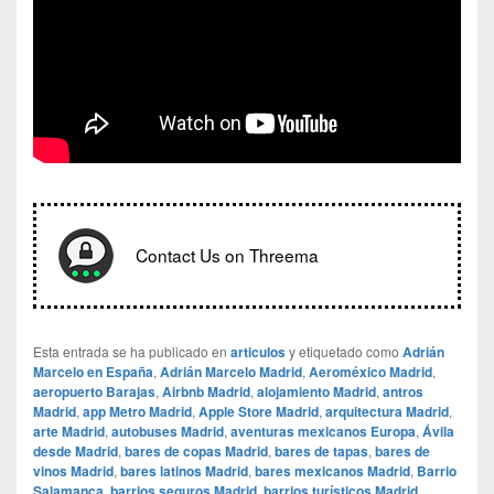
Contact Us on Threema
Esta entrada se ha publicado en
articulos
y etiquetado como
Adrián
Marcelo en España
,
Adrián Marcelo Madrid
,
Aeroméxico Madrid
,
aeropuerto Barajas
,
Airbnb Madrid
,
alojamiento Madrid
,
antros
Madrid
,
app Metro Madrid
,
Apple Store Madrid
,
arquitectura Madrid
,
arte Madrid
,
autobuses Madrid
,
aventuras mexicanos Europa
,
Ávila
desde Madrid
,
bares de copas Madrid
,
bares de tapas
,
bares de
vinos Madrid
,
bares latinos Madrid
,
bares mexicanos Madrid
,
Barrio
Salamanca
,
barrios seguros Madrid
,
barrios turísticos Madrid
,