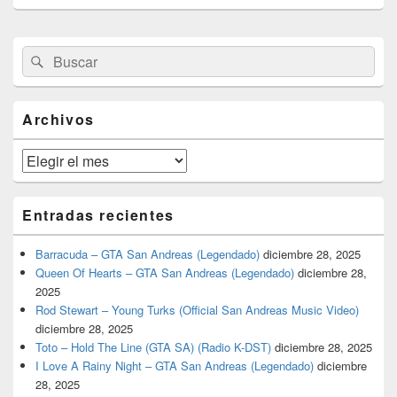
El
Buscar
Buscar
área
por:
de
widget
barra
Archivos
lateral
primaria
Archivos
Entradas recientes
Barracuda – GTA San Andreas (Legendado)
diciembre 28, 2025
Queen Of Hearts – GTA San Andreas (Legendado)
diciembre 28,
2025
Rod Stewart – Young Turks (Official San Andreas Music Video)
diciembre 28, 2025
Toto – Hold The Line (GTA SA) (Radio K-DST)
diciembre 28, 2025
I Love A Rainy Night – GTA San Andreas (Legendado)
diciembre
28, 2025