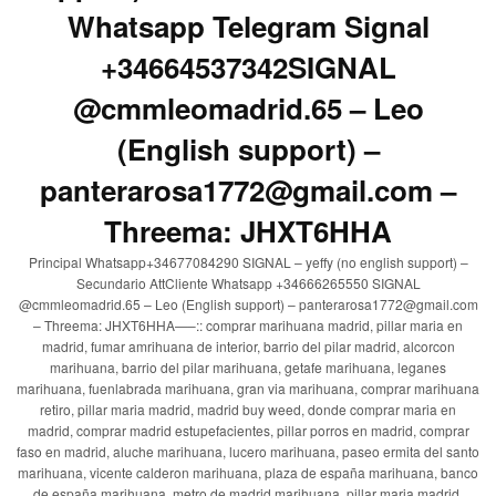
Whatsapp Telegram Signal
+34664537342SIGNAL
@cmmleomadrid.65 – Leo
(English support) –
panterarosa1772@gmail.com –
Threema: JHXT6HHA
Principal Whatsapp+34677084290 SIGNAL – yeffy (no english support) –
Secundario AttCliente Whatsapp +34666265550 SIGNAL
@cmmleomadrid.65 – Leo (English support) – panterarosa1772@gmail.com
– Threema: JHXT6HHA—–:: comprar marihuana madrid, pillar maria en
madrid, fumar amrihuana de interior, barrio del pilar madrid, alcorcon
marihuana, barrio del pilar marihuana, getafe marihuana, leganes
marihuana, fuenlabrada marihuana, gran via marihuana, comprar marihuana
retiro, pillar maria madrid, madrid buy weed, donde comprar maria en
madrid, comprar madrid estupefacientes, pillar porros en madrid, comprar
faso en madrid, aluche marihuana, lucero marihuana, paseo ermita del santo
marihuana, vicente calderon marihuana, plaza de españa marihuana, banco
de españa marihuana, metro de madrid marihuana, pillar maria madrid,