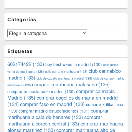
Categorías
Categorías
Etiquetas
602174422
(133)
buy best weed in madrid
(130)
calle alcala
club cannabico
venta de marihuana
(128)
calle serrano marihuana
(128)
madrid
(133)
club de caballo marihuana madrid
(128)
club de campo madrid
comparr marihuana malasaña
(135)
marihuana
(128)
comprar cannabis
comprar amnesia haze madrid
(130)
Madrid
(135)
comprar cogollos de maria en madrid
(134)
comprar faso en madrid
(133)
comprar kritikal max
comprar
(130)
comprar madrid estupefacientes
(131)
marihuana alcala de henares
(133)
comprar
marihuana alcorcon central
(133)
comprar marihuana
alonso martinez
(133)
comprar marihuana alto de