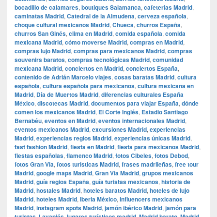
bocadillo de calamares
,
boutiques Salamanca
,
cafeterías Madrid
,
caminatas Madrid
,
Catedral de la Almudena
,
cerveza española
,
choque cultural mexicanos Madrid
,
Chueca
,
churros España
,
churros San Ginés
,
clima en Madrid
,
comida española
,
comida
mexicana Madrid
,
cómo moverse Madrid
,
compras en Madrid
,
compras lujo Madrid
,
compras para mexicanos Madrid
,
compras
souvenirs baratos
,
compras tecnológicas Madrid
,
comunidad
mexicana Madrid
,
conciertos en Madrid
,
conciertos España
,
contenido de Adrián Marcelo viajes
,
cosas baratas Madrid
,
cultura
española
,
cultura española para mexicanos
,
cultura mexicana en
Madrid
,
Día de Muertos Madrid
,
diferencias culturales España
México
,
discotecas Madrid
,
documentos para viajar España
,
dónde
comen los mexicanos Madrid
,
El Corte Inglés
,
Estadio Santiago
Bernabéu
,
eventos en Madrid
,
eventos internacionales Madrid
,
eventos mexicanos Madrid
,
excursiones Madrid
,
experiencias
Madrid
,
experiencias regios Madrid
,
experiencias únicas Madrid
,
fast fashion Madrid
,
fiesta en Madrid
,
fiesta para mexicanos Madrid
,
fiestas españolas
,
flamenco Madrid
,
fotos Cibeles
,
fotos Debod
,
fotos Gran Vía
,
fotos turísticas Madrid
,
frases madrileñas
,
free tour
Madrid
,
google maps Madrid
,
​​Gran Via Madrid
,
grupos mexicanos
Madrid
,
guía regios España
,
guía turistas mexicanos
,
historia de
Madrid
,
hostales Madrid
,
hoteles baratos Madrid
,
hoteles de lujo
Madrid
,
hoteles Madrid
,
Iberia México
,
influencers mexicanos
Madrid
,
instagram spots Madrid
,
jamón ibérico Madrid
,
jamón para
turistas
,
Lavapiés
,
lugares turísticos madrid
,
Madrid barato
,
Madrid