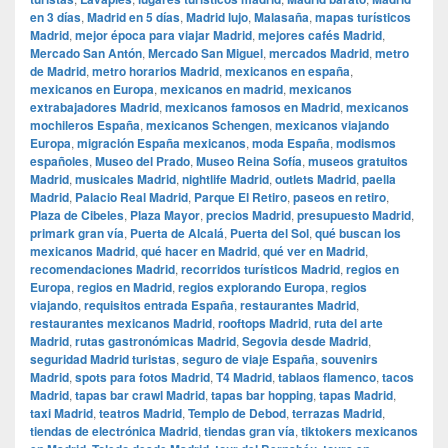
en 3 días
,
Madrid en 5 días
,
Madrid lujo
,
Malasaña
,
mapas turísticos
Madrid
,
mejor época para viajar Madrid
,
mejores cafés Madrid
,
Mercado San Antón
,
Mercado San Miguel
,
mercados Madrid
,
metro
de Madrid
,
metro horarios Madrid
,
mexicanos en españa
,
mexicanos en Europa
,
mexicanos en madrid
,
mexicanos
extrabajadores Madrid
,
mexicanos famosos en Madrid
,
mexicanos
mochileros España
,
mexicanos Schengen
,
mexicanos viajando
Europa
,
migración España mexicanos
,
moda España
,
modismos
españoles
,
Museo del Prado
,
Museo Reina Sofía
,
museos gratuitos
Madrid
,
musicales Madrid
,
nightlife Madrid
,
outlets Madrid
,
paella
Madrid
,
Palacio Real Madrid
,
Parque El Retiro
,
paseos en retiro
,
Plaza de Cibeles
,
Plaza Mayor
,
precios Madrid
,
presupuesto Madrid
,
primark gran vía
,
Puerta de Alcalá
,
Puerta del Sol
,
qué buscan los
mexicanos Madrid
,
qué hacer en Madrid
,
qué ver en Madrid
,
recomendaciones Madrid
,
recorridos turísticos Madrid
,
regios en
Europa
,
regios en Madrid
,
regios explorando Europa
,
regios
viajando
,
requisitos entrada España
,
restaurantes Madrid
,
restaurantes mexicanos Madrid
,
rooftops Madrid
,
ruta del arte
Madrid
,
rutas gastronómicas Madrid
,
Segovia desde Madrid
,
seguridad Madrid turistas
,
seguro de viaje España
,
souvenirs
Madrid
,
spots para fotos Madrid
,
T4 Madrid
,
tablaos flamenco
,
tacos
Madrid
,
tapas bar crawl Madrid
,
tapas bar hopping
,
tapas Madrid
,
taxi Madrid
,
teatros Madrid
,
Templo de Debod
,
terrazas Madrid
,
tiendas de electrónica Madrid
,
tiendas gran vía
,
tiktokers mexicanos