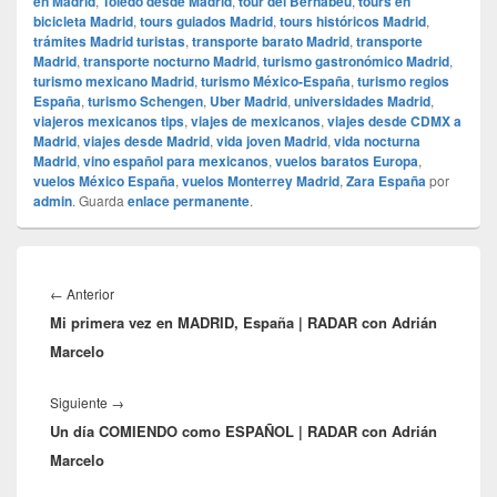
en Madrid
,
Toledo desde Madrid
,
tour del Bernabéu
,
tours en
bicicleta Madrid
,
tours guiados Madrid
,
tours históricos Madrid
,
trámites Madrid turistas
,
transporte barato Madrid
,
transporte
Madrid
,
transporte nocturno Madrid
,
turismo gastronómico Madrid
,
turismo mexicano Madrid
,
turismo México-España
,
turismo regios
España
,
turismo Schengen
,
Uber Madrid
,
universidades Madrid
,
viajeros mexicanos tips
,
viajes de mexicanos
,
viajes desde CDMX a
Madrid
,
viajes desde Madrid
,
vida joven Madrid
,
vida nocturna
Madrid
,
vino español para mexicanos
,
vuelos baratos Europa
,
vuelos México España
,
vuelos Monterrey Madrid
,
Zara España
por
admin
. Guarda
enlace permanente
.
Navegación
de
Entrada
←
Anterior
entradas
Mi primera vez en MADRID, España | RADAR con Adrián
anterior:
Marcelo
Entrada
Siguiente
→
Un día COMIENDO como ESPAÑOL | RADAR con Adrián
siguiente:
Marcelo