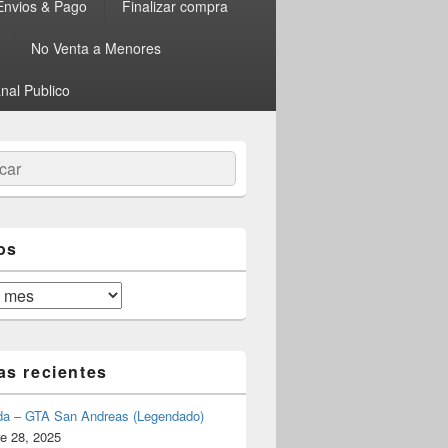
Envios & Pago
Finalizar compra
No Venta a Menores
nal Publico
ar
os
as recientes
da – GTA San Andreas (Legendado)
e 28, 2025