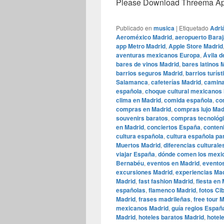
Please Download Threema Appt
Publicado en
musica
|
Etiquetado
Adri
Aeroméxico Madrid
,
aeropuerto Bara
app Metro Madrid
,
Apple Store Madrid
aventuras mexicanos Europa
,
Ávila 
bares de vinos Madrid
,
bares latinos 
barrios seguros Madrid
,
barrios turís
Salamanca
,
cafeterías Madrid
,
camina
española
,
choque cultural mexicanos
clima en Madrid
,
comida española
,
co
compras en Madrid
,
compras lujo Mad
souvenirs baratos
,
compras tecnológ
en Madrid
,
conciertos España
,
conten
cultura española
,
cultura española p
Muertos Madrid
,
diferencias cultural
viajar España
,
dónde comen los mexi
Bernabéu
,
eventos en Madrid
,
eventos
excursiones Madrid
,
experiencias Ma
Madrid
,
fast fashion Madrid
,
fiesta en
españolas
,
flamenco Madrid
,
fotos Ci
Madrid
,
frases madrileñas
,
free tour 
mexicanos Madrid
,
guía regios Españ
Madrid
,
hoteles baratos Madrid
,
hotele