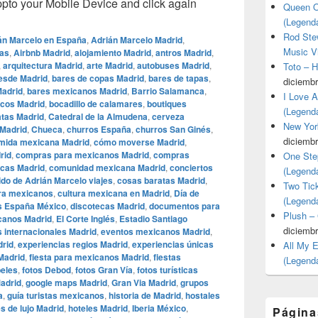
o your Mobile Device and click again
Queen O
(Legend
Rod Stew
án Marcelo en España
,
Adrián Marcelo Madrid
,
Music V
jas
,
Airbnb Madrid
,
alojamiento Madrid
,
antros Madrid
,
,
arquitectura Madrid
,
arte Madrid
,
autobuses Madrid
,
Toto – 
desde Madrid
,
bares de copas Madrid
,
bares de tapas
,
diciembr
Madrid
,
bares mexicanos Madrid
,
Barrio Salamanca
,
I Love 
ticos Madrid
,
bocadillo de calamares
,
boutiques
(Legend
tas Madrid
,
Catedral de la Almudena
,
cerveza
New Yor
 Madrid
,
Chueca
,
churros España
,
churros San Ginés
,
diciembr
mida mexicana Madrid
,
cómo moverse Madrid
,
rid
,
compras para mexicanos Madrid
,
compras
One Ste
icas Madrid
,
comunidad mexicana Madrid
,
conciertos
(Legend
ido de Adrián Marcelo viajes
,
cosas baratas Madrid
,
Two Tic
ara mexicanos
,
cultura mexicana en Madrid
,
Día de
(Legend
es España México
,
discotecas Madrid
,
documentos para
Plush –
canos Madrid
,
El Corte Inglés
,
Estadio Santiago
diciembr
 internacionales Madrid
,
eventos mexicanos Madrid
,
drid
,
experiencias regios Madrid
,
experiencias únicas
All My 
 Madrid
,
fiesta para mexicanos Madrid
,
fiestas
(Legend
beles
,
fotos Debod
,
fotos Gran Vía
,
fotos turísticas
Madrid
,
google maps Madrid
,
​​Gran Via Madrid
,
grupos
a
,
guía turistas mexicanos
,
historia de Madrid
,
hostales
s de lujo Madrid
,
hoteles Madrid
,
Iberia México
,
Página