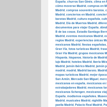
España
,
churros San Ginés
,
clima en 
cómo moverse Madrid
,
compras en M
Madrid
,
compras souvenirs baratos
,
c
Madrid
,
conciertos en Madrid
,
concier
baratas Madrid
,
cultura española
,
cul
Madrid
,
Día de Muertos Madrid
,
difere
documentos para viajar España
,
dónd
B de las cosas
,
Estadio Santiago Ber
Madrid
,
eventos mexicanos Madrid
,
e
regios Madrid
,
experiencias únicas M
mexicanos Madrid
,
fiestas españolas
Gran Vía
,
fotos turísticas Madrid
,
fras
Gran Via Madrid
,
grupos mexicanos M
Hispania
,
hispanos
,
historia de Madrid
lujo Madrid
,
hoteles Madrid
,
Iberia Mé
Madrid
,
jamón ibérico Madrid
,
jamón p
madrid
,
madrid
,
Madrid barato
,
Madrid
mapas turísticos Madrid
,
mejor época 
San Antón
,
Mercado San Miguel
,
merc
mexicanos en españa
,
mexicanos en 
extrabajadores Madrid
,
mexicanos fa
mexicanos Schengen
,
mexicanos via
España
,
modismos españoles
,
Museo 
Madrid
,
musicales Madrid
,
nightlife M
paella Madrid
,
Palacio Real Madrid
,
Pa