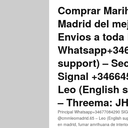
Comprar Marih
Madrid del me
Envios a toda 
Whatsapp+3467
support) – Se
Signal +3466
Leo (English 
– Threema: 
Principal Whatsapp+34677084290 SIGN
@cmmleomadrid.65 – Leo (English su
en madrid, fumar amrihuana de interior