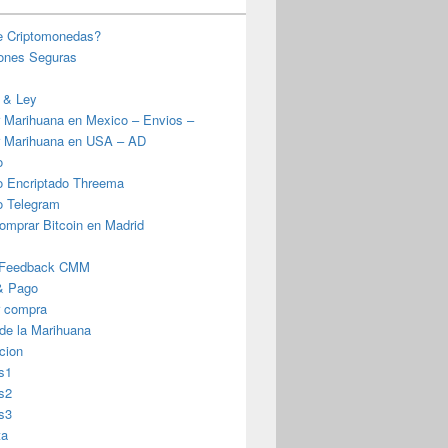
e Criptomonedas?
iones Seguras
 & Ley
 Marihuana en Mexico – Envios –
 Marihuana en USA – AD
o
o Encriptado Threema
o Telegram
omprar Bitcoin en Madrid
 Feedback CMM
& Pago
r compra
 de la Marihuana
cion
s1
s2
s3
ta