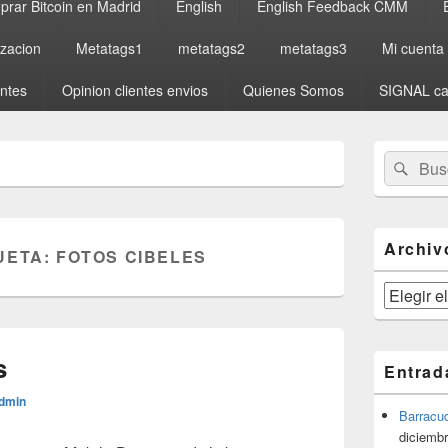
rar Bitcoin en Madrid
English
English Feedback CMM
izacion
Metatags1
metatags2
metatags3
Mi cuenta
entes
Opinion clientes envios
Quienes Somos
SIGNAL ca
El
Buscar
Busc
área
por:
de
widget
barra
lateral
Archiv
UETA:
FOTOS CIBELES
primaria
Archivos
s
Entrad
dmin
Barracu
diciembr