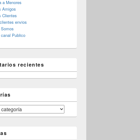
a a Menores
s Amigos
 Clientes
clientes envios
s Somos
canal Publico
arios recientes
rías
tas