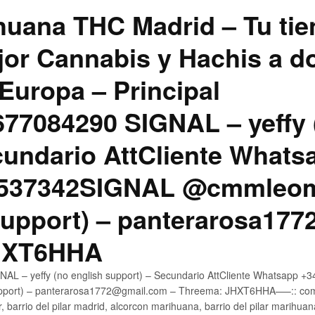
uana THC Madrid – Tu tie
jor Cannabis y Hachis a do
Europa – Principal
7084290 SIGNAL – yeffy 
cundario AttCliente Whats
4537342SIGNAL @cmmleom
support) – panterarosa17
JHXT6HHA
AL – yeffy (no english support) – Secundario AttCliente Whatsapp 
pport) – panterarosa1772@gmail.com – Threema: JHXT6HHA—–:: compr
, barrio del pilar madrid, alcorcon marihuana, barrio del pilar marihua