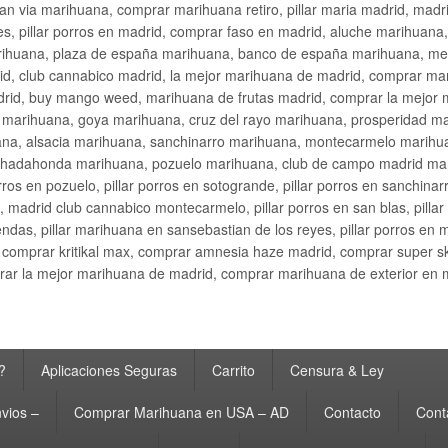
an via marihuana, comprar marihuana retiro, pillar maria madrid, mad
s, pillar porros en madrid, comprar faso en madrid, aluche marihuana,
rihuana, plaza de españa marihuana, banco de españa marihuana, metr
d, club cannabico madrid, la mejor marihuana de madrid, comprar mari
drid, buy mango weed, marihuana de frutas madrid, comprar la mejor
d marihuana, goya marihuana, cruz del rayo marihuana, prosperidad m
na, alsacia marihuana, sanchinarro marihuana, montecarmelo marihua
hadahonda marihuana, pozuelo marihuana, club de campo madrid mari
ros en pozuelo, pillar porros en sotogrande, pillar porros en sanchinar
madrid club cannabico montecarmelo, pillar porros en san blas, pillar p
cobendas, pillar marihuana en sansebastian de los reyes, pillar porros 
comprar kritikal max, comprar amnesia haze madrid, comprar super 
ar la mejor marihuana de madrid, comprar marihuana de exterior en 
?
Aplicaciones Seguras
Carrito
Censura & Ley
vios –
Comprar Marihuana en USA – AD
Contacto
Cont