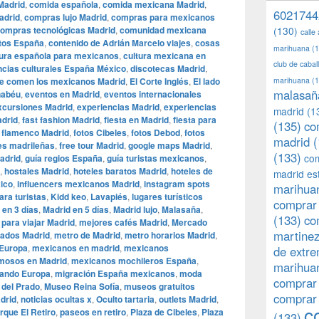
Madrid
,
comida española
,
comida mexicana Madrid
,
6021744
adrid
,
compras lujo Madrid
,
compras para mexicanos
ompras tecnológicas Madrid
,
comunidad mexicana
(130)
calle
tos España
,
contenido de Adrián Marcelo viajes
,
cosas
marihuana
(1
tura española para mexicanos
,
cultura mexicana en
club de caba
ncias culturales España México
,
discotecas Madrid
,
e comen los mexicanos Madrid
,
El Corte Inglés
,
El lado
marihuana
(1
malasañ
nabéu
,
eventos en Madrid
,
eventos internacionales
xcursiones Madrid
,
experiencias Madrid
,
experiencias
madrid
(1
adrid
,
fast fashion Madrid
,
fiesta en Madrid
,
fiesta para
(135)
co
,
flamenco Madrid
,
fotos Cibeles
,
fotos Debod
,
fotos
madrid
(
es madrileñas
,
free tour Madrid
,
google maps Madrid
,
(133)
com
adrid
,
guía regios España
,
guía turistas mexicanos
,
,
hostales Madrid
,
hoteles baratos Madrid
,
hoteles de
madrid es
xico
,
influencers mexicanos Madrid
,
instagram spots
marihuan
ara turistas
,
Kidd keo
,
Lavapiés
,
lugares turísticos
comprar 
 en 3 días
,
Madrid en 5 días
,
Madrid lujo
,
Malasaña
,
(133)
co
para viajar Madrid
,
mejores cafés Madrid
,
Mercado
martine
ados Madrid
,
metro de Madrid
,
metro horarios Madrid
,
Europa
,
mexicanos en madrid
,
mexicanos
de extr
mosos en Madrid
,
mexicanos mochileros España
,
marihuan
jando Europa
,
migración España mexicanos
,
moda
comprar
del Prado
,
Museo Reina Sofía
,
museos gratuitos
comprar
adrid
,
noticias ocultas x
,
Oculto tartaria
,
outlets Madrid
,
c
rque El Retiro
,
paseos en retiro
,
Plaza de Cibeles
,
Plaza
(133)