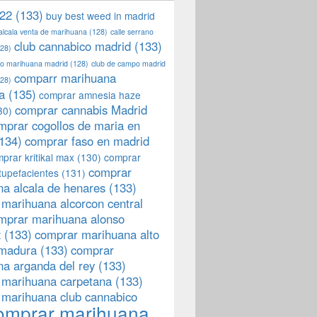
22
(133)
buy best weed in madrid
 alcala venta de marihuana
(128)
calle serrano
club cannabico madrid
(133)
28)
llo marihuana madrid
(128)
club de campo madrid
comparr marihuana
28)
a
(135)
comprar amnesia haze
comprar cannabis Madrid
30)
mprar cogollos de maria en
134)
comprar faso en madrid
prar kritikal max
(130)
comprar
comprar
tupefacientes
(131)
a alcala de henares
(133)
marihuana alcorcon central
mprar marihuana alonso
z
(133)
comprar marihuana alto
emadura
(133)
comprar
a arganda del rey
(133)
 marihuana carpetana
(133)
 marihuana club cannabico
omprar marihuana