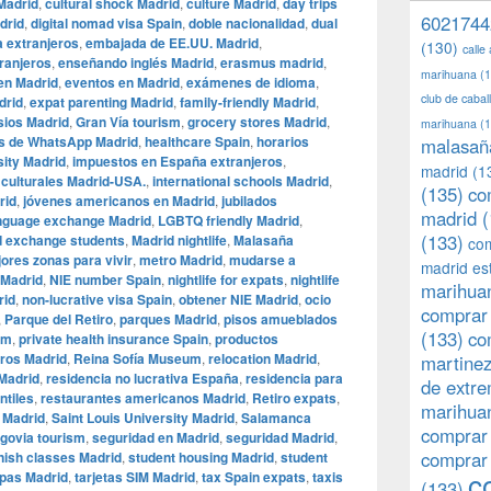
Madrid
,
cultural shock Madrid
,
culture Madrid
,
day trips
6021744
drid
,
digital nomad visa Spain
,
doble nacionalidad
,
dual
 extranjeros
,
embajada de EE.UU. Madrid
,
(130)
calle
ranjeros
,
enseñando inglés Madrid
,
erasmus madrid
,
marihuana
(1
en Madrid
,
eventos en Madrid
,
exámenes de idioma
,
club de caba
drid
,
expat parenting Madrid
,
family-friendly Madrid
,
ios Madrid
,
Gran Vía tourism
,
grocery stores Madrid
,
marihuana
(1
s de WhatsApp Madrid
,
healthcare Spain
,
horarios
malasañ
sity Madrid
,
impuestos en España extranjeros
,
madrid
(1
 culturales Madrid-USA.
,
international schools Madrid
,
(135)
co
rid
,
jóvenes americanos en Madrid
,
jubilados
madrid
(
nguage exchange Madrid
,
LGBTQ friendly Madrid
,
(133)
d exchange students
,
Madrid nightlife
,
Malasaña
com
ores zonas para vivir
,
metro Madrid
,
mudarse a
madrid es
 Madrid
,
NIE number Spain
,
nightlife for expats
,
nightlife
marihuan
rid
,
non-lucrative visa Spain
,
obtener NIE Madrid
,
ocio
comprar 
,
Parque del Retiro
,
parques Madrid
,
pisos amueblados
(133)
co
um
,
private health insurance Spain
,
productos
eros Madrid
,
Reina Sofía Museum
,
relocation Madrid
,
martine
 Madrid
,
residencia no lucrativa España
,
residencia para
de extr
ntiles
,
restaurantes americanos Madrid
,
Retiro expats
,
marihuan
s Madrid
,
Saint Louis University Madrid
,
Salamanca
comprar
govia tourism
,
seguridad en Madrid
,
seguridad Madrid
,
comprar
ish classes Madrid
,
student housing Madrid
,
student
c
apas Madrid
,
tarjetas SIM Madrid
,
tax Spain expats
,
taxis
(133)