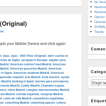
No Vent
Nuestro
Nuestros
Opinion 
 (Original)
Quiene
SIGNAL 
min
Tienda
o your Mobile Device and click again
Coment
do
2pac
,
2pac - Still I Rise (Original)
,
abrir cuenta en
mias de inglés
,
aeropuerto Barajas
,
alquiler para
 Madrid
,
American comfort food Madrid
,
American
Madrid
,
American groceries Madrid
,
American
Catego
 in Spain
,
American students Madrid
,
American
aprender español
,
arte Madrid
,
Ávila tourism
,
ayuda
s Madrid
,
banking in Spain
,
barrios para extranjeros
,
Categorías
 schools Madrid
,
Cabify Madrid
,
Chamberí expats
,
gners
,
clima Madrid
,
colegios internacionales Madrid
,
ata Madrid
,
comida española
,
compras Madrid
,
id
,
costo de vida Madrid
,
costumbres españolas
,
Etique
nos
,
coworking Madrid
,
coworking spaces
,
cultura