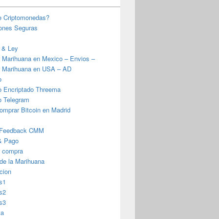
e Criptomonedas?
iones Seguras
 & Ley
 Marihuana en Mexico – Envios –
 Marihuana en USA – AD
o
o Encriptado Threema
o Telegram
omprar Bitcoin en Madrid
 Feedback CMM
& Pago
r compra
 de la Marihuana
cion
s1
s2
s3
ta