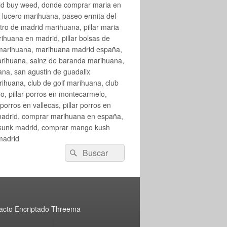
rid buy weed, donde comprar maria en
 lucero marihuana, paseo ermita del
o de madrid marihuana, pillar maria
huana en madrid, pillar bolsas de
 marihuana, marihuana madrid españa,
arihuana, sainz de baranda marihuana,
na, san agustin de guadalix
huana, club de golf marihuana, club
ro, pillar porros en montecarmelo,
orros en vallecas, pillar porros en
en madrid, comprar marihuana en españa,
skunk madrid, comprar mango kush
madrid
Buscar
Buscar
por:
acto Encriptado Threema