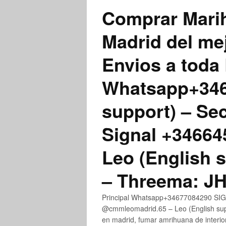
Comprar Marih
Madrid del me
Envios a toda 
Whatsapp+3467
support) – Se
Signal +3466
Leo (English 
– Threema: 
Principal Whatsapp+34677084290 SIGN
@cmmleomadrid.65 – Leo (English su
en madrid, fumar amrihuana de interior