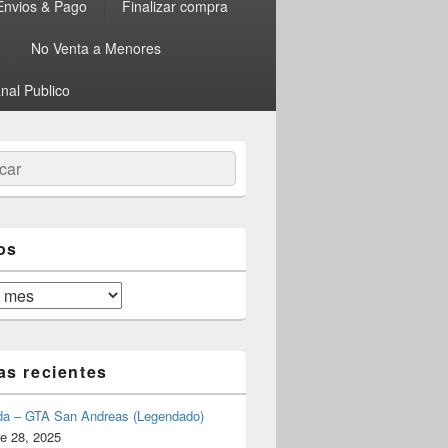
Envios & Pago
Finalizar compra
No Venta a Menores
nal Publico
ar
os
as recientes
da – GTA San Andreas (Legendado)
e 28, 2025