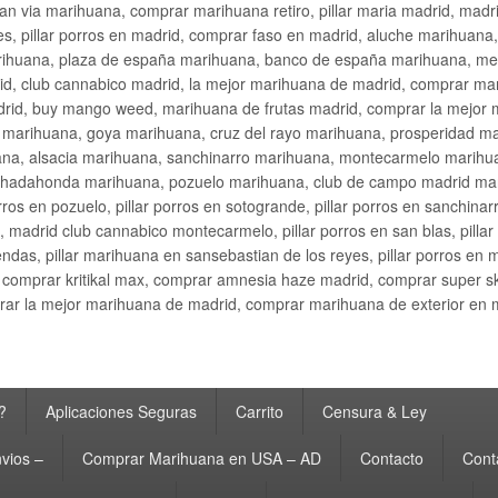
an via marihuana, comprar marihuana retiro, pillar maria madrid, mad
s, pillar porros en madrid, comprar faso en madrid, aluche marihuana,
rihuana, plaza de españa marihuana, banco de españa marihuana, metr
d, club cannabico madrid, la mejor marihuana de madrid, comprar mari
drid, buy mango weed, marihuana de frutas madrid, comprar la mejor
d marihuana, goya marihuana, cruz del rayo marihuana, prosperidad m
na, alsacia marihuana, sanchinarro marihuana, montecarmelo marihua
hadahonda marihuana, pozuelo marihuana, club de campo madrid mari
ros en pozuelo, pillar porros en sotogrande, pillar porros en sanchinar
madrid club cannabico montecarmelo, pillar porros en san blas, pillar p
cobendas, pillar marihuana en sansebastian de los reyes, pillar porros 
comprar kritikal max, comprar amnesia haze madrid, comprar super 
ar la mejor marihuana de madrid, comprar marihuana de exterior en 
?
Aplicaciones Seguras
Carrito
Censura & Ley
vios –
Comprar Marihuana en USA – AD
Contacto
Cont