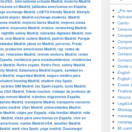
rid-USA.
,
international schools Madrid
,
invierno Madrid
,
ricanos en Madrid
,
jubilados americanos en España
,
¿Por qu
age exchange Madrid
,
LGBTQ friendly Madrid
,
lifestyle
Aplicac
drid airport
,
Madrid exchange students
,
Madrid
anos madrid
,
mejores bares Madrid
,
mejores zonas
Carrito
adrid
,
museums Madrid
,
música
,
networking Madrid
,
Censura
,
nightlife safety Madrid
,
nómadas digitales Madrid
,
non-
Comprar
id
,
ocio Madrid
,
outlets Madrid
,
padrón Madrid
,
Parque
Comprar
eblados Madrid
,
pisos en Madrid
,
porreros
,
Prado
Contact
ain
,
productos americanos Madrid
,
rap
,
redes de
Contact
eum
,
relocation Madrid
,
remote workers Madrid
,
renter
 España
,
residencia para estadounidenses
,
residencias
Contact
os Madrid
,
Retiro expats
,
Retiro Park
,
safety Madrid
,
Donde c
sity Madrid
,
Salamanca Madrid expats
,
sanidad en
English
n Madrid
,
seguridad Madrid
,
seguro médico para
English
student housing Madrid
,
student visa Spain
,
Envios 
,
tarjetas SIM Madrid
,
tax Spain expats
,
taxis Madrid
,
Finaliza
as USA Madrid
,
Toledo tourism
,
trabajar de profesor de
ajo remoto Madrid
,
trámites migratorios España
,
Historia
 barato Madrid
,
transporte Madrid
,
transporte nocturno
Legaliza
ismo madrid
,
Uber Madrid
,
universidades Madrid
,
Metatag
de Madrid
,
viajes por España
,
vida familiar Madrid
,
vida
metatag
e Madrid
,
visas para americanos en España
,
vivir en
metatag
o americano
,
vuelos Madrid-USA
,
weather Madrid
,
Mi cuen
Madrid
,
work visa Spain
,
yoga madrid
,
Zunzunegui