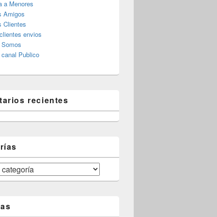
a a Menores
s Amigos
 Clientes
clientes envios
s Somos
canal Publico
arios recientes
rías
tas