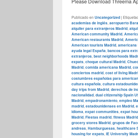
Please Download Threema Appt
Publicado en
Uncategorized
|
Etiqueta
academias de inglés
,
aeropuerto Bara
alquiler para extranjeros Madrid
,
alqu
American community Madrid
,
America
American restaurants Madrid
,
America
American tourists Madrid
,
americans 
ayuda legal España
,
bancos para extr
extranjeros
,
best neighborhoods Madr
expats
,
choque cultural Madrid
,
Chuec
Madrid
,
comida americana Madrid
,
co
conciertos madrid
,
cost of living Madr
costumbres españolas para america
cultura española
,
cultura estadounide
day trips from Madrid
,
derechos de inq
nacionalidad
,
dual citizenship Spain 
Madrid
,
empadronamiento
,
empleo Ma
madrid
,
estadounidenses en Madrid
,
e
idioma
,
expat communities
,
expat hou
Madrid
,
Fiestas madrid
,
fitness Madri
grocery stores Madrid
,
grupos de Fac
andreas
,
Hamburguesas
,
healthcare 
housing for expats
,
IE University Madr