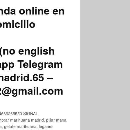
nda online en
micilio
(no english
app Telegram
adrid.65 –
72@gmail.com
+34666265550 SIGNAL
ar marihuana madrid, pillar maria
na, getafe marihuana, leganes