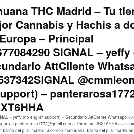
uana THC Madrid – Tu tie
jor Cannabis y Hachis a do
Europa – Principal
7084290 SIGNAL – yeffy 
cundario AttCliente Whats
4537342SIGNAL @cmmleom
support) – panterarosa17
JHXT6HHA
AL – yeffy (no english support) – Secundario AttCliente Whatsapp 
pport) – panterarosa1772@gmail.com – Threema: JHXT6HHA—–:: compr
, barrio del pilar madrid, alcorcon marihuana, barrio del pilar marihua