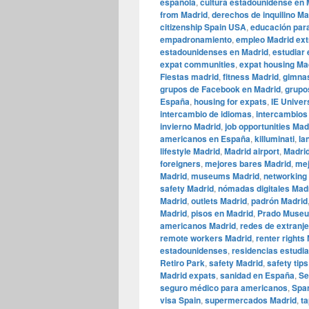
española
,
cultura estadounidense en 
from Madrid
,
derechos de inquilino Ma
citizenship Spain USA
,
educación para
empadronamiento
,
empleo Madrid ext
estadounidenses en Madrid
,
estudiar 
expat communities
,
expat housing Ma
Fiestas madrid
,
fitness Madrid
,
gimnas
grupos de Facebook en Madrid
,
grupo
España
,
housing for expats
,
IE Univer
intercambio de idiomas
,
intercambios
invierno Madrid
,
job opportunities Mad
americanos en España
,
killuminati
,
la
lifestyle Madrid
,
Madrid airport
,
Madri
foreigners
,
mejores bares Madrid
,
mej
Madrid
,
museums Madrid
,
networking
safety Madrid
,
nómadas digitales Mad
Madrid
,
outlets Madrid
,
padrón Madrid
Madrid
,
pisos en Madrid
,
Prado Muse
americanos Madrid
,
redes de extranj
remote workers Madrid
,
renter rights
estadounidenses
,
residencias estudia
Retiro Park
,
safety Madrid
,
safety tip
Madrid expats
,
sanidad en España
,
Se
seguro médico para americanos
,
Span
visa Spain
,
supermercados Madrid
,
t