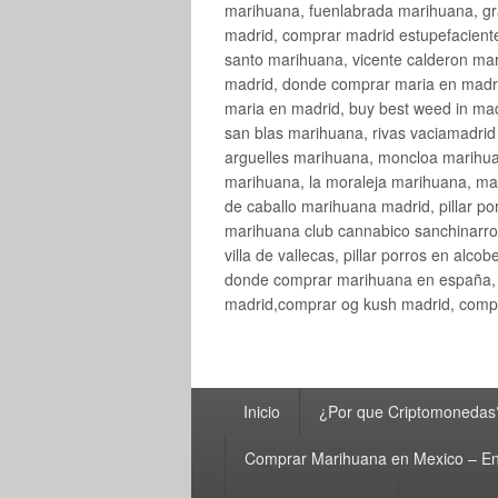
marihuana, fuenlabrada marihuana, gr
madrid, comprar madrid estupefaciente
santo marihuana, vicente calderon ma
madrid, donde comprar maria en madri
maria en madrid, buy best weed in ma
san blas marihuana, rivas vaciamadri
arguelles marihuana, moncloa marihua
marihuana, la moraleja marihuana, ma
de caballo marihuana madrid, pillar por
marihuana club cannabico sanchinarro, 
villa de vallecas, pillar porros en al
donde comprar marihuana en españa, 
madrid,comprar og kush madrid, compr
Menú
Inicio
¿Por que Criptomonedas
principal
Comprar Marihuana en Mexico – En