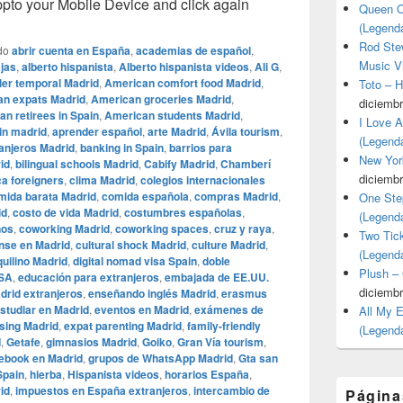
o your Mobile Device and click again
Queen O
(Legend
Rod Stew
do
abrir cuenta en España
,
academias de español
,
Music V
jas
,
alberto hispanista
,
Alberto hispanista videos
,
Ali G
,
iler temporal Madrid
,
American comfort food Madrid
,
Toto – 
n expats Madrid
,
American groceries Madrid
,
diciembr
n retirees in Spain
,
American students Madrid
,
I Love 
in madrid
,
aprender español
,
arte Madrid
,
Ávila tourism
,
(Legend
anjeros Madrid
,
banking in Spain
,
barrios para
New Yor
id
,
bilingual schools Madrid
,
Cabify Madrid
,
Chamberí
diciembr
a foreigners
,
clima Madrid
,
colegios internacionales
mida barata Madrid
,
comida española
,
compras Madrid
,
One Ste
id
,
costo de vida Madrid
,
costumbres españolas
,
(Legend
nos
,
coworking Madrid
,
coworking spaces
,
cruz y raya
,
Two Tic
nse en Madrid
,
cultural shock Madrid
,
culture Madrid
,
(Legend
uilino Madrid
,
digital nomad visa Spain
,
doble
Plush –
USA
,
educación para extranjeros
,
embajada de EE.UU.
diciembr
drid extranjeros
,
enseñando inglés Madrid
,
erasmus
studiar en Madrid
,
eventos en Madrid
,
exámenes de
All My 
sing Madrid
,
expat parenting Madrid
,
family-friendly
(Legend
d
,
Getafe
,
gimnasios Madrid
,
Goiko
,
Gran Vía tourism
,
ebook en Madrid
,
grupos de WhatsApp Madrid
,
Gta san
Spain
,
hierba
,
Hispanista videos
,
horarios España
,
id
,
impuestos en España extranjeros
,
intercambio de
Página