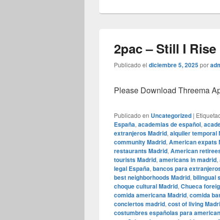
2pac – Still I Rise
Publicado el
diciembre 5, 2025
por
ad
Please Download Threema Appt
Publicado en
Uncategorized
|
Etiqueta
España
,
academias de español
,
acade
extranjeros Madrid
,
alquiler temporal
community Madrid
,
American expats 
restaurants Madrid
,
American retirees
tourists Madrid
,
americans in madrid
,
legal España
,
bancos para extranjero
best neighborhoods Madrid
,
bilingual
choque cultural Madrid
,
Chueca forei
comida americana Madrid
,
comida bar
conciertos madrid
,
cost of living Madr
costumbres españolas para america