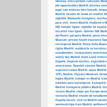
idiomas
,
intercambios culturales Mad
job opportunities Madrid
,
jóvenes ame
jugar san andreas bien fumado
,
langu
Madrid
,
locales de moda en madrid
,
Ma
nightlife
,
Malasaña foreigners
,
marihu
para vivir
,
metro Madrid
,
mudarse a M
NIE number Spain
,
nightlife for expats
lucrative visa Spain
,
obtener NIE Madr
del Retiro
,
parques Madrid
,
pisos amu
Museum
,
private health insurance Sp
extranjeros Madrid
,
Reina Sofía Mus
rights Madrid
,
residencia no lucrativa
estudiantiles
,
restaurantes american
safety tips Madrid
,
Saint Louis Univer
España
,
Segovia tourism
,
seguridad e
americanos
,
Spanish classes Madrid
,
supermercados Madrid
,
tapas Madrid
TEFL Madrid
,
Thyssen Museum
,
tiend
inglés Madrid
,
trabajar en Madrid
,
trab
trámites para extranjeros
,
transporte
Madrid
,
transporte público Madrid
,
tur
verano Madrid
,
viajar por Europa des
nocturna Madrid
,
visado de estudiant
España barato
,
vivir en Madrid siend
weekend trips from Madrid
,
wellness 