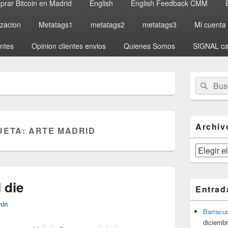
rar Bitcoin en Madrid
English
English Feedback CMM
izacion
Metatags1
metatags2
metatags3
Mi cuenta
entes
Opinion clientes envios
Quienes Somos
SIGNAL ca
El
Buscar
Busc
área
por:
de
widget
barra
lateral
Archiv
UETA:
ARTE MADRID
primaria
Archivos
I die
Entrad
min
Barracu
diciembr