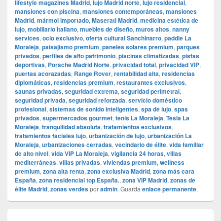
lifestyle magazines Madrid
,
lujo Madrid norte
,
lujo residencial
,
mansiones con piscina
,
mansiones contemporáneas
,
mansiones
Madrid
,
mármol importado
,
Maserati Madrid
,
medicina estética de
lujo
,
mobiliario italiano
,
muebles de diseño
,
muros altos
,
nanny
services
,
ocio exclusivo
,
oferta cultural Sanchinarro
,
paddle La
Moraleja
,
paisajismo premium
,
paneles solares premium
,
parques
privados
,
perfiles de alto patrimonio
,
piscinas climatizadas
,
pistas
deportivas
,
Porsche Madrid Norte
,
privacidad total
,
privacidad VIP
,
puertas acorazadas
,
Range Rover
,
rentabilidad alta
,
residencias
diplomáticas
,
residencias premium
,
restaurantes exclusivos
,
saunas privadas
,
seguridad extrema
,
seguridad perimetral
,
seguridad privada
,
seguridad reforzada
,
servicio doméstico
profesional
,
sistemas de sonido inteligentes
,
spa de lujo
,
spas
privados
,
supermercados gourmet
,
tenis La Moraleja
,
Tesla La
Moraleja
,
tranquilidad absoluta
,
tratamientos exclusivos
,
tratamientos faciales lujo
,
urbanización de lujo
,
urbanización La
Moraleja
,
urbanizaciones cerradas
,
vecindario de élite
,
vida familiar
de alto nivel
,
vida VIP La Moraleja
,
vigilancia 24 horas
,
villas
mediterráneas
,
villas privadas
,
viviendas premium
,
wellness
premium
,
zona alta renta
,
zona exclusiva Madrid
,
zona más cara
España
,
zona residencial top España.
,
zona VIP Madrid
,
zonas de
élite Madrid
,
zonas verdes
por
admin
. Guarda
enlace permanente
.
Navegación