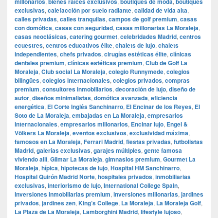
millonarios
,
bienes raíces exclusivos
,
boutiques de moda
,
boutiques
exclusivas
,
calefacción por suelo radiante
,
calidad de vida alta
,
calles privadas
,
calles tranquilas
,
campos de golf premium
,
casas
con domótica
,
casas con seguridad
,
casas millonarias La Moraleja
,
casas neoclásicas
,
catering gourmet
,
celebridades Madrid
,
centros
ecuestres
,
centros educativos élite
,
chalets de lujo
,
chalets
independientes
,
chefs privados
,
cirugías estéticas élite
,
clínicas
dentales premium
,
clínicas estéticas premium
,
Club de Golf La
Moraleja
,
Club social La Moraleja
,
colegio Runnymede
,
colegios
bilingües
,
colegios internacionales
,
colegios privados
,
compras
premium
,
consultores inmobiliarios
,
decoración de lujo
,
diseño de
autor
,
diseños minimalistas
,
domótica avanzada
,
eficiencia
energética
,
El Corte Inglés Sanchinarro
,
El Encinar de los Reyes
,
El
Soto de La Moraleja
,
embajadas en La Moraleja
,
empresarios
internacionales
,
empresarios millonarios
,
Encinar lujo
,
Engel &
Völkers La Moraleja
,
eventos exclusivos
,
exclusividad máxima
,
famosos en La Moraleja
,
Ferrari Madrid
,
fiestas privadas
,
futbolistas
Madrid
,
galerías exclusivas
,
garajes múltiples
,
gente famosa
viviendo allí
,
Gilmar La Moraleja
,
gimnasios premium
,
Gourmet La
Moraleja
,
hípica
,
hipotecas de lujo
,
Hospital HM Sanchinarro
,
Hospital Quirón Madrid Norte
,
hospitales privados
,
inmobiliarias
exclusivas
,
interiorismo de lujo
,
International College Spain
,
inversiones inmobiliarias premium
,
inversiones millonarias
,
jardines
privados
,
jardines zen
,
King’s College
,
La Moraleja
,
La Moraleja Golf
,
La Plaza de La Moraleja
,
Lamborghini Madrid
,
lifestyle lujoso
,