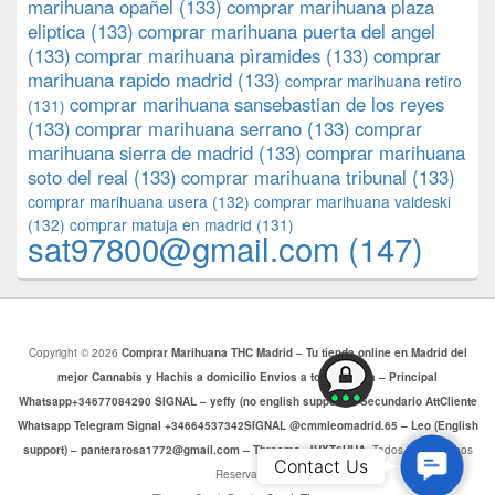
marihuana opañel
(133)
comprar marihuana plaza
eliptica
(133)
comprar marihuana puerta del angel
(133)
comprar marihuana pìramides
(133)
comprar
marihuana rapido madrid
(133)
comprar marihuana retiro
comprar marihuana sansebastian de los reyes
(131)
(133)
comprar marihuana serrano
(133)
comprar
marihuana sierra de madrid
(133)
comprar marihuana
soto del real
(133)
comprar marihuana tribunal
(133)
comprar marihuana usera
(132)
comprar marihuana valdeski
(132)
comprar matuja en madrid
(131)
sat97800@gmail.com
(147)
Copyright © 2026
Comprar Marihuana THC Madrid – Tu tienda online en Madrid del
mejor Cannabis y Hachis a domicilio Envios a toda Europa – Principal
Whatsapp+34677084290 SIGNAL – yeffy (no english support) – Secundario AttCliente
Whatsapp Telegram Signal +34664537342SIGNAL @cmmleomadrid.65 – Leo (English
support) – panterarosa1772@gmail.com – Threema: JHXT6HHA
. Todos los Derechos
Contac
Contact Us
Reservados.
Us