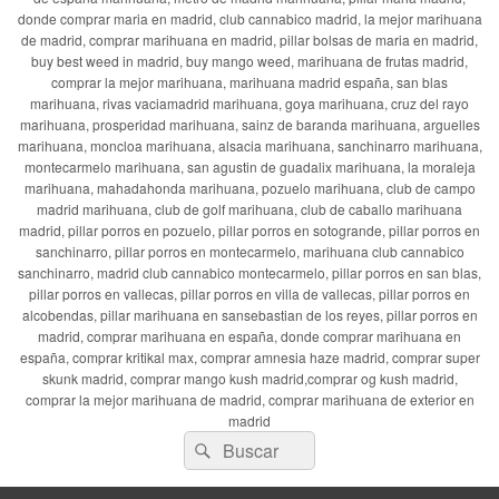
donde comprar maria en madrid, club cannabico madrid, la mejor marihuana
de madrid, comprar marihuana en madrid, pillar bolsas de maria en madrid,
buy best weed in madrid, buy mango weed, marihuana de frutas madrid,
comprar la mejor marihuana, marihuana madrid españa, san blas
marihuana, rivas vaciamadrid marihuana, goya marihuana, cruz del rayo
marihuana, prosperidad marihuana, sainz de baranda marihuana, arguelles
marihuana, moncloa marihuana, alsacia marihuana, sanchinarro marihuana,
montecarmelo marihuana, san agustin de guadalix marihuana, la moraleja
marihuana, mahadahonda marihuana, pozuelo marihuana, club de campo
madrid marihuana, club de golf marihuana, club de caballo marihuana
madrid, pillar porros en pozuelo, pillar porros en sotogrande, pillar porros en
sanchinarro, pillar porros en montecarmelo, marihuana club cannabico
sanchinarro, madrid club cannabico montecarmelo, pillar porros en san blas,
pillar porros en vallecas, pillar porros en villa de vallecas, pillar porros en
alcobendas, pillar marihuana en sansebastian de los reyes, pillar porros en
madrid, comprar marihuana en españa, donde comprar marihuana en
españa, comprar kritikal max, comprar amnesia haze madrid, comprar super
skunk madrid, comprar mango kush madrid,comprar og kush madrid,
comprar la mejor marihuana de madrid, comprar marihuana de exterior en
madrid
Buscar
Buscar
por: