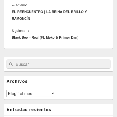
de
Entrada
←
Anterior
entradas
EL REENCUENTRO | LA REINA DEL BRILLO Y
anterior:
RAMONCÍN
Entrada
Siguiente
→
Black Bee – Real (Ft. Meko & Primer Dan)
siguiente:
El
Buscar
Buscar
área
por:
de
widget
barra
Archivos
lateral
primaria
Archivos
Entradas recientes