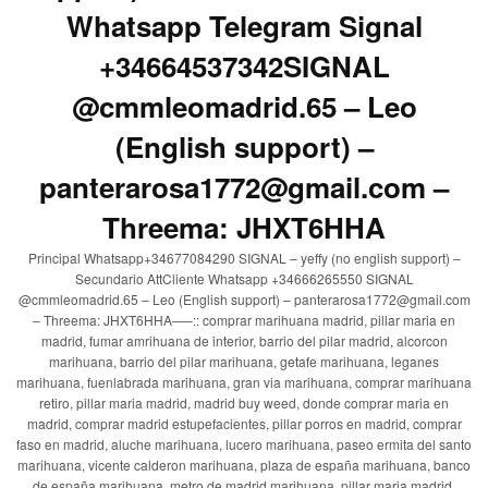
Whatsapp Telegram Signal
+34664537342SIGNAL
@cmmleomadrid.65 – Leo
(English support) –
panterarosa1772@gmail.com –
Threema: JHXT6HHA
Principal Whatsapp+34677084290 SIGNAL – yeffy (no english support) –
Secundario AttCliente Whatsapp +34666265550 SIGNAL
@cmmleomadrid.65 – Leo (English support) – panterarosa1772@gmail.com
– Threema: JHXT6HHA—–:: comprar marihuana madrid, pillar maria en
madrid, fumar amrihuana de interior, barrio del pilar madrid, alcorcon
marihuana, barrio del pilar marihuana, getafe marihuana, leganes
marihuana, fuenlabrada marihuana, gran via marihuana, comprar marihuana
retiro, pillar maria madrid, madrid buy weed, donde comprar maria en
madrid, comprar madrid estupefacientes, pillar porros en madrid, comprar
faso en madrid, aluche marihuana, lucero marihuana, paseo ermita del santo
marihuana, vicente calderon marihuana, plaza de españa marihuana, banco
de españa marihuana, metro de madrid marihuana, pillar maria madrid,