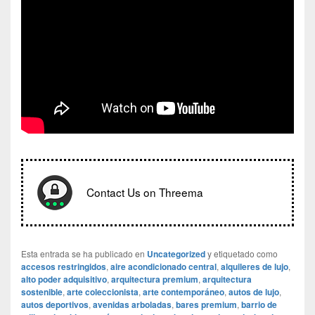
Contact Us on Threema
Esta entrada se ha publicado en
Uncategorized
y etiquetado como
accesos restringidos
,
aire acondicionado central
,
alquileres de lujo
,
alto poder adquisitivo
,
arquitectura premium
,
arquitectura
sostenible
,
arte coleccionista
,
arte contemporáneo
,
autos de lujo
,
autos deportivos
,
avenidas arboladas
,
bares premium
,
barrio de