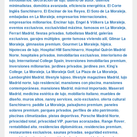
inmobiliarios
decoración de lujo
diseño de autor
diseños
minimalistas
,
domótica avanzada
,
eficiencia energética
,
El Corte
Inglés Sanchinarro
,
El Encinar de los Reyes
,
El Soto de La Moraleja
,
embajadas en La Moraleja
,
empresarios internacionales
,
empresarios millonarios
,
Encinar lujo
,
Engel & Völkers La Moraleja
,
eventos exclusivos
,
exclusividad máxima
,
famosos en La Moraleja
,
Ferrari Madrid
,
fiestas privadas
,
futbolistas Madrid
,
galerías
exclusivas
,
garajes múltiples
,
gente famosa viviendo allí
,
Gilmar La
Moraleja
,
gimnasios premium
,
Gourmet La Moraleja
,
hípica
,
hipotecas de lujo
,
Hospital HM Sanchinarro
,
Hospital Quirón Madrid
Norte
,
hospitales privados
,
inmobiliarias exclusivas
,
interiorismo de
lujo
,
International College Spain
,
inversiones inmobiliarias premium
,
inversiones millonarias
,
jardines privados
,
jardines zen
,
King’s
College
,
La Moraleja
,
La Moraleja Golf
,
La Plaza de La Moraleja
,
Lamborghini Madrid
,
lifestyle lujoso
,
lifestyle magazines Madrid
,
lujo
Madrid norte
,
lujo residencial
,
mansiones con piscina
,
mansiones
contemporáneas
,
mansiones Madrid
,
mármol importado
,
Maserati
Madrid
,
medicina estética de lujo
,
mobiliario italiano
,
muebles de
diseño
,
muros altos
,
nanny services
,
ocio exclusivo
,
oferta cultural
Sanchinarro
,
paddle La Moraleja
,
paisajismo premium
,
paneles
solares premium
,
parques privados
,
perfiles de alto patrimonio
,
piscinas climatizadas
,
pistas deportivas
,
Porsche Madrid Norte
,
privacidad total
,
privacidad VIP
,
puertas acorazadas
,
Range Rover
,
rentabilidad alta
,
residencias diplomáticas
,
residencias premium
,
restaurantes exclusivos
,
saunas privadas
,
seguridad extrema
,