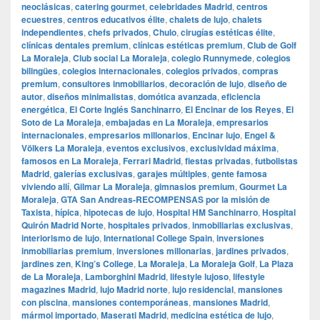
neoclásicas
,
catering gourmet
,
celebridades Madrid
,
centros
ecuestres
,
centros educativos élite
,
chalets de lujo
,
chalets
independientes
,
chefs privados
,
Chulo
,
cirugías estéticas élite
,
clínicas dentales premium
,
clínicas estéticas premium
,
Club de Golf
La Moraleja
,
Club social La Moraleja
,
colegio Runnymede
,
colegios
bilingües
,
colegios internacionales
,
colegios privados
,
compras
premium
,
consultores inmobiliarios
,
decoración de lujo
,
diseño de
autor
,
diseños minimalistas
,
domótica avanzada
,
eficiencia
energética
,
El Corte Inglés Sanchinarro
,
El Encinar de los Reyes
,
El
Soto de La Moraleja
,
embajadas en La Moraleja
,
empresarios
internacionales
,
empresarios millonarios
,
Encinar lujo
,
Engel &
Völkers La Moraleja
,
eventos exclusivos
,
exclusividad máxima
,
famosos en La Moraleja
,
Ferrari Madrid
,
fiestas privadas
,
futbolistas
Madrid
,
galerías exclusivas
,
garajes múltiples
,
gente famosa
viviendo allí
,
Gilmar La Moraleja
,
gimnasios premium
,
Gourmet La
Moraleja
,
GTA San Andreas-RECOMPENSAS por la misión de
Taxista
,
hípica
,
hipotecas de lujo
,
Hospital HM Sanchinarro
,
Hospital
Quirón Madrid Norte
,
hospitales privados
,
inmobiliarias exclusivas
,
interiorismo de lujo
,
International College Spain
,
inversiones
inmobiliarias premium
,
inversiones millonarias
,
jardines privados
,
jardines zen
,
King’s College
,
La Moraleja
,
La Moraleja Golf
,
La Plaza
de La Moraleja
,
Lamborghini Madrid
,
lifestyle lujoso
,
lifestyle
magazines Madrid
,
lujo Madrid norte
,
lujo residencial
,
mansiones
con piscina
,
mansiones contemporáneas
,
mansiones Madrid
,
mármol importado
,
Maserati Madrid
,
medicina estética de lujo
,