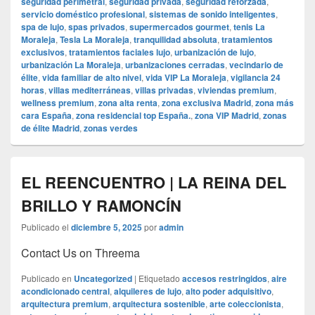
seguridad perimetral
,
seguridad privada
,
seguridad reforzada
,
servicio doméstico profesional
,
sistemas de sonido inteligentes
,
spa de lujo
,
spas privados
,
supermercados gourmet
,
tenis La
Moraleja
,
Tesla La Moraleja
,
tranquilidad absoluta
,
tratamientos
exclusivos
,
tratamientos faciales lujo
,
urbanización de lujo
,
urbanización La Moraleja
,
urbanizaciones cerradas
,
vecindario de
élite
,
vida familiar de alto nivel
,
vida VIP La Moraleja
,
vigilancia 24
horas
,
villas mediterráneas
,
villas privadas
,
viviendas premium
,
wellness premium
,
zona alta renta
,
zona exclusiva Madrid
,
zona más
cara España
,
zona residencial top España.
,
zona VIP Madrid
,
zonas
de élite Madrid
,
zonas verdes
EL REENCUENTRO | LA REINA DEL
BRILLO Y RAMONCÍN
Publicado el
diciembre 5, 2025
por
admin
Contact Us on Threema
Publicado en
Uncategorized
|
Etiquetado
accesos restringidos
,
aire
acondicionado central
,
alquileres de lujo
,
alto poder adquisitivo
,
arquitectura premium
,
arquitectura sostenible
,
arte coleccionista
,