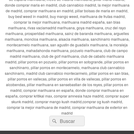
donde comprar maria en madrid, club cannabico madrid, la mejor marihuana
de madrid, comprar marihuana en madrid, pillar bolsas de maria en madrid,
buy best weed in madrid, buy mango weed, marihuana de frutas madrid,
comprar la mejor marihuana, marihuana madrid españa, san blas
marihuana, rivas vaciamadrid marihuana, goya marihuana, cruz del rayo
marihuana, prosperidad marihuana, sainz de baranda marihuana, arguelles
marihuana, moncloa marihuana, alsacia marihuana, sanchinarro marihuana,
montecarmelo marihuana, san agustin de guadalix marihuana, la moraleja
marihuana, mahadahonda marihuana, pozuelo marihuana, club de campo
madrid marihuana, club de golf marihuana, club de caballo marihuana
madrid, pillar porros en pozuelo, pillar porros en sotogrande, pillar porros en
sanchinarro, pillar porros en montecarmelo, marihuana club cannabico
sanchinarro, madrid club cannabico montecarmelo, pillar porros en san blas,
pillar porros en vallecas, pillar porros en villa de vallecas, pillar porros en
alcobendas, pillar marihuana en sansebastian de los reyes, pillar porros en
madrid, comprar marihuana en españa, donde comprar marihuana en
españa, comprar kritikal max, comprar amnesia haze madrid, comprar super
skunk madrid, comprar mango kush madrid,comprar og kush madrid,
comprar la mejor marihuana de madrid, comprar marihuana de exterior en
madrid
Buscar
Buscar
por: