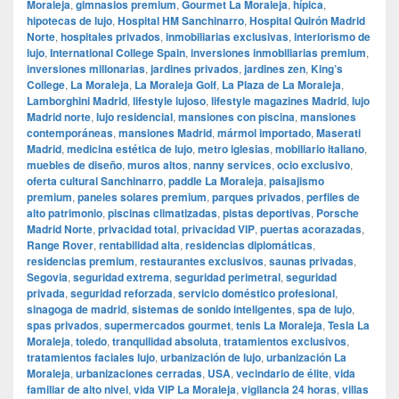
Moraleja
,
gimnasios premium
,
Gourmet La Moraleja
,
hípica
,
hipotecas de lujo
,
Hospital HM Sanchinarro
,
Hospital Quirón Madrid
Norte
,
hospitales privados
,
inmobiliarias exclusivas
,
interiorismo de
lujo
,
International College Spain
,
inversiones inmobiliarias premium
,
inversiones millonarias
,
jardines privados
,
jardines zen
,
King’s
College
,
La Moraleja
,
La Moraleja Golf
,
La Plaza de La Moraleja
,
Lamborghini Madrid
,
lifestyle lujoso
,
lifestyle magazines Madrid
,
lujo
Madrid norte
,
lujo residencial
,
mansiones con piscina
,
mansiones
contemporáneas
,
mansiones Madrid
,
mármol importado
,
Maserati
Madrid
,
medicina estética de lujo
,
metro iglesias
,
mobiliario italiano
,
muebles de diseño
,
muros altos
,
nanny services
,
ocio exclusivo
,
oferta cultural Sanchinarro
,
paddle La Moraleja
,
paisajismo
premium
,
paneles solares premium
,
parques privados
,
perfiles de
alto patrimonio
,
piscinas climatizadas
,
pistas deportivas
,
Porsche
Madrid Norte
,
privacidad total
,
privacidad VIP
,
puertas acorazadas
,
Range Rover
,
rentabilidad alta
,
residencias diplomáticas
,
residencias premium
,
restaurantes exclusivos
,
saunas privadas
,
Segovia
,
seguridad extrema
,
seguridad perimetral
,
seguridad
privada
,
seguridad reforzada
,
servicio doméstico profesional
,
sinagoga de madrid
,
sistemas de sonido inteligentes
,
spa de lujo
,
spas privados
,
supermercados gourmet
,
tenis La Moraleja
,
Tesla La
Moraleja
,
toledo
,
tranquilidad absoluta
,
tratamientos exclusivos
,
tratamientos faciales lujo
,
urbanización de lujo
,
urbanización La
Moraleja
,
urbanizaciones cerradas
,
USA
,
vecindario de élite
,
vida
familiar de alto nivel
,
vida VIP La Moraleja
,
vigilancia 24 horas
,
villas