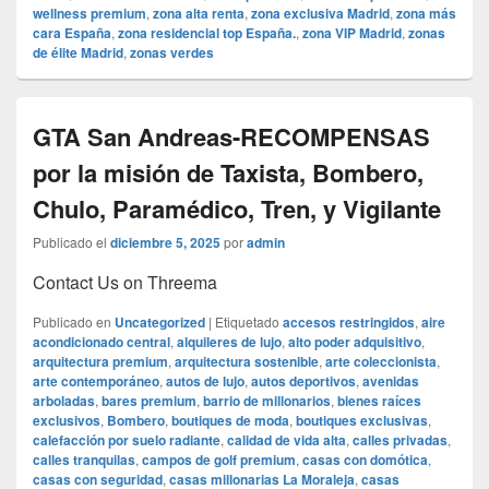
wellness premium
,
zona alta renta
,
zona exclusiva Madrid
,
zona más
cara España
,
zona residencial top España.
,
zona VIP Madrid
,
zonas
de élite Madrid
,
zonas verdes
GTA San Andreas-RECOMPENSAS
por la misión de Taxista, Bombero,
Chulo, Paramédico, Tren, y Vigilante
Publicado el
diciembre 5, 2025
por
admin
Contact Us on Threema
Publicado en
Uncategorized
|
Etiquetado
accesos restringidos
,
aire
acondicionado central
,
alquileres de lujo
,
alto poder adquisitivo
,
arquitectura premium
,
arquitectura sostenible
,
arte coleccionista
,
arte contemporáneo
,
autos de lujo
,
autos deportivos
,
avenidas
arboladas
,
bares premium
,
barrio de millonarios
,
bienes raíces
exclusivos
,
Bombero
,
boutiques de moda
,
boutiques exclusivas
,
calefacción por suelo radiante
,
calidad de vida alta
,
calles privadas
,
calles tranquilas
,
campos de golf premium
,
casas con domótica
,
casas con seguridad
,
casas millonarias La Moraleja
,
casas