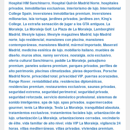
Hospital HM Sanchinarro
,
Hospital Quirón Madrid Norte
,
hospitales
privados
,
inmobiliarias exclusivas
,
interiorismo de lujo
,
International
College Spain
,
inversiones inmobiliarias premium
,
inversiones
millonarias
,
isla tortuga
,
jardines privados
,
jardines zen
,
King’s
College
,
La extraña sensación de jugar a los GTA antiguos
,
La
Moraleja
,
La Moraleja Golf
,
La Plaza de La Moraleja
,
Lamborghini
Madrid
,
lifestyle lujoso
,
lifestyle magazines Madrid
,
lujo Madrid
norte
,
lujo residencial
,
mansiones con piscina
,
mansiones
contemporáneas
,
mansiones Madrid
,
mármol importado
,
Maserati
Madrid
,
medicina estética de lujo
,
mobiliario italiano
,
muebles de
diseño
,
muros altos
,
nanny services
,
nostalgia
,
ocio exclusivo
,
oferta cultural Sanchinarro
,
paddle La Moraleja
,
paisajismo
premium
,
paneles solares premium
,
parques privados
,
perfiles de
alto patrimonio
,
piscinas climatizadas
,
pistas deportivas
,
Porsche
Madrid Norte
,
privacidad total
,
privacidad VIP
,
puertas acorazadas
,
Range Rover
,
rentabilidad alta
,
residencias diplomáticas
,
residencias premium
,
restaurantes exclusivos
,
saunas privadas
,
seguridad extrema
,
seguridad perimetral
,
seguridad privada
,
seguridad reforzada
,
servicio doméstico profesional
,
sistemas de
sonido inteligentes
,
spa de lujo
,
spas privados
,
supermercados
gourmet
,
tenis La Moraleja
,
Tesla La Moraleja
,
tranquilidad absoluta
,
tratamientos exclusivos
,
tratamientos faciales lujo
,
urbanización de
lujo
,
urbanización La Moraleja
,
urbanizaciones cerradas
,
vecindario
de élite
,
vida familiar de alto nivel
,
vida VIP La Moraleja
,
vigilancia 24
horas
,
villas mediterráneas
,
villas privadas
,
viviendas premium
,