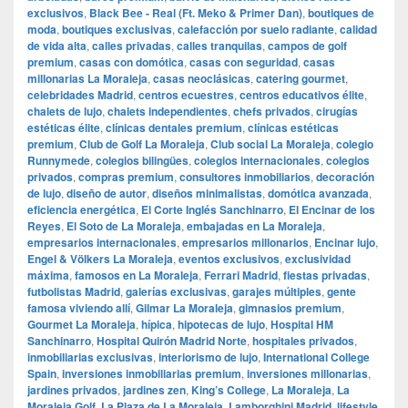
exclusivos
,
Black Bee - Real (Ft. Meko & Primer Dan)
,
boutiques de
moda
,
boutiques exclusivas
,
calefacción por suelo radiante
,
calidad
de vida alta
,
calles privadas
,
calles tranquilas
,
campos de golf
premium
,
casas con domótica
,
casas con seguridad
,
casas
millonarias La Moraleja
,
casas neoclásicas
,
catering gourmet
,
celebridades Madrid
,
centros ecuestres
,
centros educativos élite
,
chalets de lujo
,
chalets independientes
,
chefs privados
,
cirugías
estéticas élite
,
clínicas dentales premium
,
clínicas estéticas
premium
,
Club de Golf La Moraleja
,
Club social La Moraleja
,
colegio
Runnymede
,
colegios bilingües
,
colegios internacionales
,
colegios
privados
,
compras premium
,
consultores inmobiliarios
,
decoración
de lujo
,
diseño de autor
,
diseños minimalistas
,
domótica avanzada
,
eficiencia energética
,
El Corte Inglés Sanchinarro
,
El Encinar de los
Reyes
,
El Soto de La Moraleja
,
embajadas en La Moraleja
,
empresarios internacionales
,
empresarios millonarios
,
Encinar lujo
,
Engel & Völkers La Moraleja
,
eventos exclusivos
,
exclusividad
máxima
,
famosos en La Moraleja
,
Ferrari Madrid
,
fiestas privadas
,
futbolistas Madrid
,
galerías exclusivas
,
garajes múltiples
,
gente
famosa viviendo allí
,
Gilmar La Moraleja
,
gimnasios premium
,
Gourmet La Moraleja
,
hípica
,
hipotecas de lujo
,
Hospital HM
Sanchinarro
,
Hospital Quirón Madrid Norte
,
hospitales privados
,
inmobiliarias exclusivas
,
interiorismo de lujo
,
International College
Spain
,
inversiones inmobiliarias premium
,
inversiones millonarias
,
jardines privados
,
jardines zen
,
King’s College
,
La Moraleja
,
La
Moraleja Golf
,
La Plaza de La Moraleja
,
Lamborghini Madrid
,
lifestyle