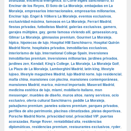
avanzada
,
eficiencia energética
,
El Corte Inglés Sanchinarro
,
El
Encinar de los Reyes
,
El Soto de La Moraleja
,
embajadas en La
Moraleja
,
empresarios internacionales
,
empresarios millonarios
,
Encinar lujo
,
Engel & Völkers La Moraleja
,
eventos exclusivos
,
exclusividad máxima
,
famosos en La Moraleja
,
Ferrari Madrid
,
fiestas privadas
,
futbolistas Madrid
,
galerías exclusivas
,
gamers
,
garajes múltiples
,
gay
,
gente famosa viviendo allí
,
getsession.org
,
Gilmar La Moraleja
,
gimnasios premium
,
Gourmet La Moraleja
,
hípica
,
hipotecas de lujo
,
Hospital HM Sanchinarro
,
Hospital Quirón
Madrid Norte
,
hospitales privados
,
inmobiliarias exclusivas
,
interiorismo de lujo
,
International College Spain
,
inversiones
inmobiliarias premium
,
inversiones millonarias
,
jardines privados
,
jardines zen
,
Kendall
,
King’s College
,
La Moraleja
,
La Moraleja Golf
,
La Plaza de La Moraleja
,
Lamborghini Madrid
,
latin king
,
lifestyle
lujoso
,
lifestyle magazines Madrid
,
lujo Madrid norte
,
lujo residencial
,
mafia china
,
mansiones con piscina
,
mansiones contemporáneas
,
mansiones Madrid
,
marica
,
mármol importado
,
Maserati Madrid
,
medicina estética de lujo
,
miami
,
mobiliario italiano
,
msn
messenger
,
muebles de diseño
,
muros altos
,
nanny services
,
ocio
exclusivo
,
oferta cultural Sanchinarro
,
paddle La Moraleja
,
paisajismo premium
,
paneles solares premium
,
parques privados
,
perfiles de alto patrimonio
,
piscinas climatizadas
,
pistas deportivas
,
Porsche Madrid Norte
,
privacidad total
,
privacidad VIP
,
puertas
acorazadas
,
Range Rover
,
rentabilidad alta
,
residencias
diplomáticas
,
residencias premium
,
restaurantes exclusivos
,
ryder
,