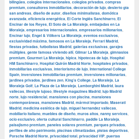
bilingües
,
colegios internacionales
,
colegios privados
,
compras
premium
,
consultores inmobiliarios
,
decoración de lujo
,
desierto gta
san andreas
,
diseño de autor
,
diseños minimalistas
,
domótica
avanzada
,
eficiencia energética
,
El Corte Inglés Sanchinarro
,
El
Encinar de los Reyes
,
El Soto de La Moraleja
,
embajadas en La
Moraleja
,
empresarios internacionales
,
empresarios millonarios
,
Encinar lujo
,
Engel & Völkers La Moraleja
,
eventos exclusivos
,
exclusividad máxima
,
famosos en La Moraleja
,
Ferrari Madrid
,
fiestas privadas
,
futbolistas Madrid
,
galerías exclusivas
,
garajes
múltiples
,
gente famosa viviendo allí
,
Gilmar La Moraleja
,
gimnasios
premium
,
Gourmet La Moraleja
,
hípica
,
hipotecas de lujo
,
Hospital
HM Sanchinarro
,
Hospital Quirón Madrid Norte
,
hospitales privados
,
inmobiliarias exclusivas
,
interiorismo de lujo
,
International College
Spain
,
inversiones inmobiliarias premium
,
inversiones millonarias
,
jardines privados
,
jardines zen
,
King’s College
,
La Moraleja
,
La
Moraleja Golf
,
La Plaza de La Moraleja
,
Lamborghini Madrid
,
laura
vallecas
,
lifestyle lujoso
,
lifestyle magazines Madrid
,
lujo Madrid
norte
,
lujo residencial
,
mansiones con piscina
,
mansiones
contemporáneas
,
mansiones Madrid
,
mármol importado
,
Maserati
Madrid
,
medicina estética de lujo
,
miguel hernandez vallecas
,
mobiliario italiano
,
muebles de diseño
,
muros altos
,
nanny services
,
ocio exclusivo
,
oferta cultural Sanchinarro
,
paddle La Moraleja
,
paisajismo premium
,
paneles solares premium
,
parques privados
,
perfiles de alto patrimonio
,
piscinas climatizadas
,
pistas deportivas
,
Porsche Madrid Norte
,
privacidad total
,
privacidad VIP
,
puertas