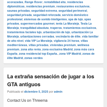
acorazadas
,
Range Rover
,
rentabilidad alta
,
residencias
diplomáticas
,
residencias premium
,
restaurantes exclusivos
,
saunas privadas
,
seguridad extrema
,
seguridad perimetral
,
seguridad privada
,
seguridad reforzada
,
servicio doméstico
profesional
,
sistemas de sonido inteligentes
,
spa de lujo
,
spas
privados
,
supermercados gourmet
,
tenis La Moraleja
,
Tesla La
Moraleja
,
tranquilidad absoluta
,
traperos
,
tratamientos exclusivos
,
tratamientos faciales lujo
,
urbanización de lujo
,
urbanización La
Moraleja
,
urbanizaciones cerradas
,
vecindario de élite
,
vida familiar
de alto nivel
,
vida VIP La Moraleja
,
vigilancia 24 horas
,
villas
mediterráneas
,
villas privadas
,
viviendas premium
,
wellness
premium
,
zona alta renta
,
zona exclusiva Madrid
,
zona más cara
España
,
zona residencial top España.
,
zona VIP Madrid
,
zonas de
élite Madrid
,
zonas verdes
La extraña sensación de jugar a los
GTA antiguos
Publicado el
diciembre 5, 2025
por
admin
Contact Us on Threema