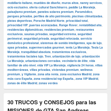
mobiliario italiano
,
muebles de diseño
,
muros altos
,
nanny services
,
ocio exclusivo
,
oferta cultural Sanchinarro
,
paddle La Moraleja
,
paisajismo premium
,
paneles solares premium
,
Paramédico
,
parques privados
,
perfiles de alto patrimonio
,
piscinas climatizadas
,
pistas deportivas
,
Porsche Madrid Norte
,
privacidad total
,
privacidad VIP
,
puertas acorazadas
,
Range Rover
,
rentabilidad alta
,
residencias diplomáticas
,
residencias premium
,
restaurantes
exclusivos
,
saunas privadas
,
seguridad extrema
,
seguridad
perimetral
,
seguridad privada
,
seguridad reforzada
,
servicio
doméstico profesional
,
sistemas de sonido inteligentes
,
spa de lujo
,
spas privados
,
supermercados gourmet
,
tenis La Moraleja
,
Tesla La
Moraleja
,
tranquilidad absoluta
,
tratamientos exclusivos
,
tratamientos faciales lujo
,
Tren
,
urbanización de lujo
,
urbanización
La Moraleja
,
urbanizaciones cerradas
,
vecindario de élite
,
vida
familiar de alto nivel
,
vida VIP La Moraleja
,
vigilancia 24 horas
,
villas
mediterráneas
,
villas privadas
,
viviendas premium
,
wellness
premium
,
y Vigilante
,
zona alta renta
,
zona exclusiva Madrid
,
zona
más cara España
,
zona residencial top España.
,
zona VIP Madrid
,
zonas de élite Madrid
,
zonas verdes
30 TRUCOS y CONSEJOS para las
MISIONES de GTA San Andreas