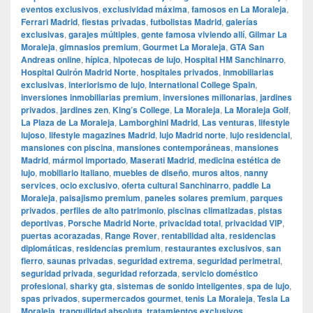
eventos exclusivos
,
exclusividad máxima
,
famosos en La Moraleja
,
Ferrari Madrid
,
fiestas privadas
,
futbolistas Madrid
,
galerías
exclusivas
,
garajes múltiples
,
gente famosa viviendo allí
,
Gilmar La
Moraleja
,
gimnasios premium
,
Gourmet La Moraleja
,
GTA San
Andreas online
,
hípica
,
hipotecas de lujo
,
Hospital HM Sanchinarro
,
Hospital Quirón Madrid Norte
,
hospitales privados
,
inmobiliarias
exclusivas
,
interiorismo de lujo
,
International College Spain
,
inversiones inmobiliarias premium
,
inversiones millonarias
,
jardines
privados
,
jardines zen
,
King’s College
,
La Moraleja
,
La Moraleja Golf
,
La Plaza de La Moraleja
,
Lamborghini Madrid
,
Las venturas
,
lifestyle
lujoso
,
lifestyle magazines Madrid
,
lujo Madrid norte
,
lujo residencial
,
mansiones con piscina
,
mansiones contemporáneas
,
mansiones
Madrid
,
mármol importado
,
Maserati Madrid
,
medicina estética de
lujo
,
mobiliario italiano
,
muebles de diseño
,
muros altos
,
nanny
services
,
ocio exclusivo
,
oferta cultural Sanchinarro
,
paddle La
Moraleja
,
paisajismo premium
,
paneles solares premium
,
parques
privados
,
perfiles de alto patrimonio
,
piscinas climatizadas
,
pistas
deportivas
,
Porsche Madrid Norte
,
privacidad total
,
privacidad VIP
,
puertas acorazadas
,
Range Rover
,
rentabilidad alta
,
residencias
diplomáticas
,
residencias premium
,
restaurantes exclusivos
,
san
fierro
,
saunas privadas
,
seguridad extrema
,
seguridad perimetral
,
seguridad privada
,
seguridad reforzada
,
servicio doméstico
profesional
,
sharky gta
,
sistemas de sonido inteligentes
,
spa de lujo
,
spas privados
,
supermercados gourmet
,
tenis La Moraleja
,
Tesla La
Moraleja
,
tranquilidad absoluta
,
tratamientos exclusivos
,