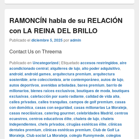
RAMONCÍN habla de su RELACIÓN
con LA REINA DEL BRILLO
Publicado el
diciembre 5, 2025
por
admin
Contact Us on Threema
Publicado en
Uncategorized
|
Etiquetado
accesos restringidos
,
aire
acondicionado central
,
alquileres de lujo
,
alto poder adquisitivo
,
android
,
android games
,
arquitectura premium
,
arquitectura
sostenible
,
arte coleccionista
,
arte contemporáneo
,
autos de lujo
,
autos deportivos
,
avenidas arboladas
,
bares premium
,
barrio de
millonarios
,
bienes raíces exclusivos
,
boutiques de moda
,
boutiques
exclusivas
,
calefacción por suelo radiante
,
calidad de vida alta
,
calles privadas
,
calles tranquilas
,
campos de golf premium
,
casas
con domótica
,
casas con seguridad
,
casas millonarias La Moraleja
,
casas neoclásicas
,
catering gourmet
,
celebridades Madrid
,
centros
ecuestres
,
centros educativos élite
,
chalets de lujo
,
chalets
independientes
,
chefs privados
,
cirugías estéticas élite
,
clínicas
dentales premium
,
clínicas estéticas premium
,
Club de Golf La
Moraleja
,
Club social La Moraleja
,
colegio Runnymede
,
colegios