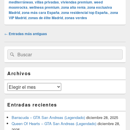
mediterráneas
,
villas privadas
,
viviendas premium
,
weed
moonrocks
,
wellness premium
,
zona alta renta
,
zona exclusiva
Madrid
,
zona más cara España
,
zona residencial top España.
,
zona
VIP Madrid
,
zonas de élite Madrid
,
zonas verdes
Navegación
←
Entradas más antiguas
de
entradas
El
Buscar
Buscar
área
por:
de
widget
barra
Archivos
lateral
primaria
Archivos
Entradas recientes
Barracuda – GTA San Andreas (Legendado)
diciembre 28, 2025
Queen Of Hearts – GTA San Andreas (Legendado)
diciembre 28,
2025