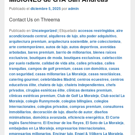
Publicado el
diciembre 5, 2025
por
admin
Contact Us on Threema
Publicado en
Uncategorized
|
Etiquetado
accesos restringidos
,
aire
acondicionado central
,
alquileres de lujo
,
alto poder adquisitivo
,
arquitectura premium
,
arquitectura sostenible
,
arte coleccionista
,
arte contemporáneo
,
autos de lujo
,
autos deportivos
,
avenidas
arboladas
,
bares premium
,
barrio de millonarios
,
bienes raíces
exclusivos
,
boutiques de moda
,
boutiques exclusivas
,
calefacción
por suelo radiante
,
calidad de vida alta
,
calles privadas
,
calles
tranquilas
,
campos de golf premium
,
casas con domótica
,
casas
con seguridad
,
casas millonarias La Moraleja
,
casas neoclásicas
,
catering gourmet
,
celebridades Madrid
,
centros ecuestres
,
centros
educativos élite
,
chalets de lujo
,
chalets independientes
,
chefs
privados
,
cirugías estéticas élite
,
clínicas dentales premium
,
clínicas estéticas premium
,
Club de Golf La Moraleja
,
Club social La
Moraleja
,
colegio Runnymede
,
colegios bilingües
,
colegios
internacionales
,
colegios privados
,
compras premium
,
consultores
inmobiliarios
,
decoración de lujo
,
diseño de autor
,
diseños
minimalistas
,
domótica avanzada
,
eficiencia energética
,
El Corte
Inglés Sanchinarro
,
El Encinar de los Reyes
,
El Soto de La Moraleja
,
embajadas en La Moraleja
,
empresarios internacionales
,
empresarios millonarios
,
Encinar lujo
,
Engel & Völkers La Moraleja
,