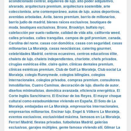
acondicionado central
,
alquileres de lujo
,
alto poder adquisitivo
,
alvarado
,
arquitectura premium
,
arquitectura sostenible
,
arte
coleccionista
,
arte contemporáneo
,
autos de lujo
,
autos deportivos
,
avenidas arboladas
,
Avila
,
bares premium
,
barrio de millonarios
,
barrio judio de madrid
,
bienes raíces exclusivos
,
boutiques de
moda
,
boutiques exclusivas
,
Bronx
,
Brooklyn
,
buffalo nyc
,
calefacción por suelo radiante
,
calidad de vida alta
,
california weed
,
calles privadas
,
calles tranquilas
,
campos de golf premium
,
canada
,
Carolina del norte
,
casas con domótica
,
casas con seguridad
,
casas
millonarias La Moraleja
,
casas neoclásicas
,
catering gourmet
,
celebridades Madrid
,
centros ecuestres
,
centros educativos élite
,
chalets de lujo
,
chalets independientes
,
charlotte
,
chefs privados
,
cirugías estéticas élite
,
claire quinn
,
clínicas dentales premium
,
clínicas estéticas premium
,
Club de Golf La Moraleja
,
Club social La
Moraleja
,
colegio Runnymede
,
colegios bilingües
,
colegios
internacionales
,
colegios privados
,
compras premium
,
consultores
inmobiliarios
,
Cuatro Caminos
,
decoración de lujo
,
diseño de autor
,
diseños minimalistas
,
domótica avanzada
,
eficiencia energética
,
El
Corte Inglés Sanchinarro
,
El Encinar de los Reyes
,
El mayor choque
cultural como estadounidense viviendo en España
,
El Soto de La
Moraleja
,
embajadas en La Moraleja
,
empresarios internacionales
,
empresarios millonarios
,
Encinar lujo
,
Engel & Völkers La Moraleja
,
eventos exclusivos
,
exclusividad máxima
,
famosos en La Moraleja
,
Ferrari Madrid
,
fiestas privadas
,
futbolistas Madrid
,
galerías
exclusivas
,
garajes múltiples
,
gente famosa viviendo allí
,
Gilmar La