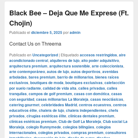
Black Bee – Deja Que Me Exprese (Ft.
Chojin)
Publicado el
diciembre 5, 2025
por
admin
Contact Us on Threema
Publicado en
Uncategorized
|
Etiquetado
accesos restringidos
,
aire
acondicionado central
,
alquileres de lujo
,
alto poder adquisitivo
,
arquitectura premium
,
arquitectura sostenible
,
arte coleccionista
,
arte contemporáneo
,
autos de lujo
,
autos deportivos
,
avenidas
arboladas
,
bares premium
,
barrio de millonarios
,
bienes raíces
exclusivos
,
boutiques de moda
,
boutiques exclusivas
,
calefacción
por suelo radiante
,
calidad de vida alta
,
calles privadas
,
calles
tranquilas
,
campos de golf premium
,
casas con domótica
,
casas
con seguridad
,
casas millonarias La Moraleja
,
casas neoclásicas
,
catering gourmet
,
celebridades Madrid
,
centros ecuestres
,
centros
educativos élite
,
chalets de lujo
,
chalets independientes
,
chefs
privados
,
cirugías estéticas élite
,
clínicas dentales premium
,
clínicas estéticas premium
,
Club de Golf La Moraleja
,
Club social La
Moraleja
,
colegio Runnymede
,
colegios bilingües
,
colegios
internacionales
,
colegios privados
,
compras premium
,
consultores
,
,
,