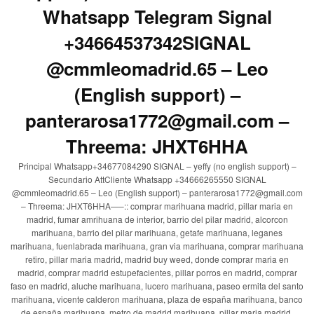
Whatsapp Telegram Signal
+34664537342SIGNAL
@cmmleomadrid.65 – Leo
(English support) –
panterarosa1772@gmail.com –
Threema: JHXT6HHA
Principal Whatsapp+34677084290 SIGNAL – yeffy (no english support) –
Secundario AttCliente Whatsapp +34666265550 SIGNAL
@cmmleomadrid.65 – Leo (English support) – panterarosa1772@gmail.com
– Threema: JHXT6HHA—–:: comprar marihuana madrid, pillar maria en
madrid, fumar amrihuana de interior, barrio del pilar madrid, alcorcon
marihuana, barrio del pilar marihuana, getafe marihuana, leganes
marihuana, fuenlabrada marihuana, gran via marihuana, comprar marihuana
retiro, pillar maria madrid, madrid buy weed, donde comprar maria en
madrid, comprar madrid estupefacientes, pillar porros en madrid, comprar
faso en madrid, aluche marihuana, lucero marihuana, paseo ermita del santo
marihuana, vicente calderon marihuana, plaza de españa marihuana, banco
de españa marihuana, metro de madrid marihuana, pillar maria madrid,