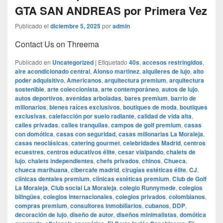
GTA SAN ANDREAS por Primera Vez
Publicado el
diciembre 5, 2025
por
admin
Contact Us on Threema
Publicado en
Uncategorized
|
Etiquetado
40s
,
accesos restringidos
,
aire acondicionado central
,
Alonso martinez
,
alquileres de lujo
,
alto
poder adquisitivo
,
Americanos
,
arquitectura premium
,
arquitectura
sostenible
,
arte coleccionista
,
arte contemporáneo
,
autos de lujo
,
autos deportivos
,
avenidas arboladas
,
bares premium
,
barrio de
millonarios
,
bienes raíces exclusivos
,
boutiques de moda
,
boutiques
exclusivas
,
calefacción por suelo radiante
,
calidad de vida alta
,
calles privadas
,
calles tranquilas
,
campos de golf premium
,
casas
con domótica
,
casas con seguridad
,
casas millonarias La Moraleja
,
casas neoclásicas
,
catering gourmet
,
celebridades Madrid
,
centros
ecuestres
,
centros educativos élite
,
cesar vialpando
,
chalets de
lujo
,
chalets independientes
,
chefs privados
,
chinos
,
Chueca
,
chueca marihuana
,
cibercafe madrid
,
cirugías estéticas élite
,
CJ
,
clínicas dentales premium
,
clínicas estéticas premium
,
Club de Golf
La Moraleja
,
Club social La Moraleja
,
colegio Runnymede
,
colegios
bilingües
,
colegios internacionales
,
colegios privados
,
colombianos
,
compras premium
,
consultores inmobiliarios
,
cubanos
,
DDP
,
decoración de lujo
,
diseño de autor
,
diseños minimalistas
,
domótica