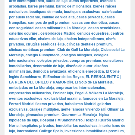
arte contemporáneo
,
autos de lujo
,
autos deportivos
,
avenidas
arboladas
,
bares premium
,
barrio de millonarios
,
bienes raíces
exclusivos
,
boutiques de moda
,
boutiques exclusivas
,
calefacción
por suelo radiante
,
calidad de vida alta
,
calles privadas
,
calles
tranquilas
,
campos de golf premium
,
casas con domótica
,
casas
con seguridad
,
casas millonarias La Moraleja
,
casas neoclásicas
,
catering gourmet
,
celebridades Madrid
,
centros ecuestres
,
centros
educativos élite
,
chalets de lujo
,
chalets independientes
,
chefs
privados
,
cirugías estéticas élite
,
clínicas dentales premium
,
clínicas estéticas premium
,
Club de Golf La Moraleja
,
Club social La
Moraleja
,
colegio Runnymede
,
colegios bilingües
,
colegios
internacionales
,
colegios privados
,
compras premium
,
consultores
inmobiliarios
,
decoración de lujo
,
diseño de autor
,
diseños
minimalistas
,
domótica avanzada
,
eficiencia energética
,
El Corte
Inglés Sanchinarro
,
El Encinar de los Reyes
,
EL REENCUENTRO |
LA REINA DEL BRILLO Y RAMONCÍN
,
El Soto de La Moraleja
,
embajadas en La Moraleja
,
empresarios internacionales
,
empresarios millonarios
,
Encinar lujo
,
Engel & Völkers La Moraleja
,
eventos exclusivos
,
exclusividad máxima
,
famosos en La Moraleja
,
Ferrari Madrid
,
fiestas privadas
,
futbolistas Madrid
,
galerías
exclusivas
,
garajes múltiples
,
gente famosa viviendo allí
,
Gilmar La
Moraleja
,
gimnasios premium
,
Gourmet La Moraleja
,
hípica
,
hipotecas de lujo
,
Hospital HM Sanchinarro
,
Hospital Quirón Madrid
Norte
,
hospitales privados
,
inmobiliarias exclusivas
,
interiorismo de
lujo
,
International College Spain
,
inversiones inmobiliarias premium
,