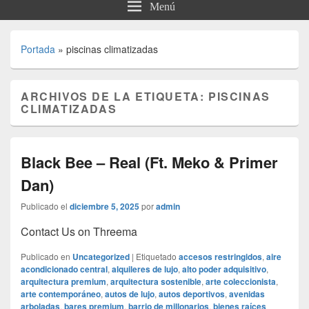
Menú
Portada
»
piscinas climatizadas
ARCHIVOS DE LA ETIQUETA:
PISCINAS
CLIMATIZADAS
Black Bee – Real (Ft. Meko & Primer
Dan)
Publicado el
diciembre 5, 2025
por
admin
Contact Us on Threema
Publicado en
Uncategorized
|
Etiquetado
accesos restringidos
,
aire
acondicionado central
,
alquileres de lujo
,
alto poder adquisitivo
,
arquitectura premium
,
arquitectura sostenible
,
arte coleccionista
,
arte contemporáneo
,
autos de lujo
,
autos deportivos
,
avenidas
arboladas
,
bares premium
,
barrio de millonarios
,
bienes raíces