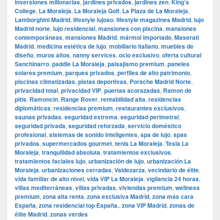
inversiones millonarias
,
jardines privados
,
jardines zen
,
King’s
College
,
La Moraleja
,
La Moraleja Golf
,
La Plaza de La Moraleja
,
Lamborghini Madrid
,
lifestyle lujoso
,
lifestyle magazines Madrid
,
lujo
Madrid norte
,
lujo residencial
,
mansiones con piscina
,
mansiones
contemporáneas
,
mansiones Madrid
,
mármol importado
,
Maserati
Madrid
,
medicina estética de lujo
,
mobiliario italiano
,
muebles de
diseño
,
muros altos
,
nanny services
,
ocio exclusivo
,
oferta cultural
Sanchinarro
,
paddle La Moraleja
,
paisajismo premium
,
paneles
solares premium
,
parques privados
,
perfiles de alto patrimonio
,
piscinas climatizadas
,
pistas deportivas
,
Porsche Madrid Norte
,
privacidad total
,
privacidad VIP
,
puertas acorazadas
,
Ramon de
pitis
,
Ramoncin
,
Range Rover
,
rentabilidad alta
,
residencias
diplomáticas
,
residencias premium
,
restaurantes exclusivos
,
saunas privadas
,
seguridad extrema
,
seguridad perimetral
,
seguridad privada
,
seguridad reforzada
,
servicio doméstico
profesional
,
sistemas de sonido inteligentes
,
spa de lujo
,
spas
privados
,
supermercados gourmet
,
tenis La Moraleja
,
Tesla La
Moraleja
,
tranquilidad absoluta
,
tratamientos exclusivos
,
tratamientos faciales lujo
,
urbanización de lujo
,
urbanización La
Moraleja
,
urbanizaciones cerradas
,
Valdezarza
,
vecindario de élite
,
vida familiar de alto nivel
,
vida VIP La Moraleja
,
vigilancia 24 horas
,
villas mediterráneas
,
villas privadas
,
viviendas premium
,
wellness
premium
,
zona alta renta
,
zona exclusiva Madrid
,
zona más cara
España
,
zona residencial top España.
,
zona VIP Madrid
,
zonas de
élite Madrid
,
zonas verdes