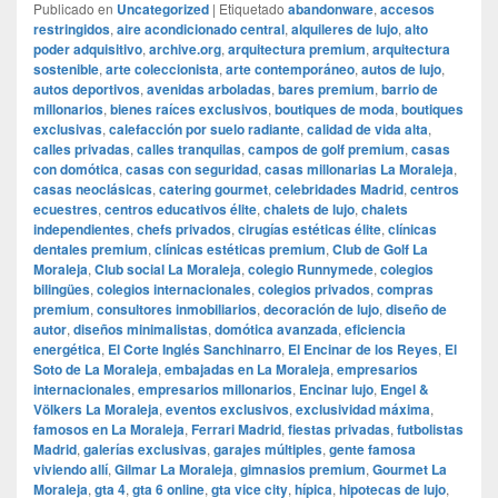
Publicado en
Uncategorized
|
Etiquetado
abandonware
,
accesos
restringidos
,
aire acondicionado central
,
alquileres de lujo
,
alto
poder adquisitivo
,
archive.org
,
arquitectura premium
,
arquitectura
sostenible
,
arte coleccionista
,
arte contemporáneo
,
autos de lujo
,
autos deportivos
,
avenidas arboladas
,
bares premium
,
barrio de
millonarios
,
bienes raíces exclusivos
,
boutiques de moda
,
boutiques
exclusivas
,
calefacción por suelo radiante
,
calidad de vida alta
,
calles privadas
,
calles tranquilas
,
campos de golf premium
,
casas
con domótica
,
casas con seguridad
,
casas millonarias La Moraleja
,
casas neoclásicas
,
catering gourmet
,
celebridades Madrid
,
centros
ecuestres
,
centros educativos élite
,
chalets de lujo
,
chalets
independientes
,
chefs privados
,
cirugías estéticas élite
,
clínicas
dentales premium
,
clínicas estéticas premium
,
Club de Golf La
Moraleja
,
Club social La Moraleja
,
colegio Runnymede
,
colegios
bilingües
,
colegios internacionales
,
colegios privados
,
compras
premium
,
consultores inmobiliarios
,
decoración de lujo
,
diseño de
autor
,
diseños minimalistas
,
domótica avanzada
,
eficiencia
energética
,
El Corte Inglés Sanchinarro
,
El Encinar de los Reyes
,
El
Soto de La Moraleja
,
embajadas en La Moraleja
,
empresarios
internacionales
,
empresarios millonarios
,
Encinar lujo
,
Engel &
Völkers La Moraleja
,
eventos exclusivos
,
exclusividad máxima
,
famosos en La Moraleja
,
Ferrari Madrid
,
fiestas privadas
,
futbolistas
Madrid
,
galerías exclusivas
,
garajes múltiples
,
gente famosa
viviendo allí
,
Gilmar La Moraleja
,
gimnasios premium
,
Gourmet La
Moraleja
,
gta 4
,
gta 6 online
,
gta vice city
,
hípica
,
hipotecas de lujo
,