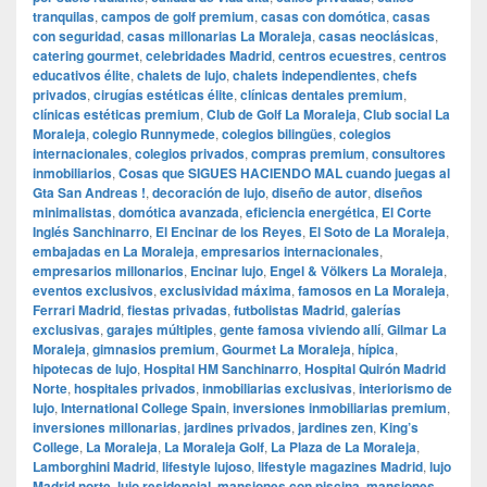
tranquilas
,
campos de golf premium
,
casas con domótica
,
casas
con seguridad
,
casas millonarias La Moraleja
,
casas neoclásicas
,
catering gourmet
,
celebridades Madrid
,
centros ecuestres
,
centros
educativos élite
,
chalets de lujo
,
chalets independientes
,
chefs
privados
,
cirugías estéticas élite
,
clínicas dentales premium
,
clínicas estéticas premium
,
Club de Golf La Moraleja
,
Club social La
Moraleja
,
colegio Runnymede
,
colegios bilingües
,
colegios
internacionales
,
colegios privados
,
compras premium
,
consultores
inmobiliarios
,
Cosas que SIGUES HACIENDO MAL cuando juegas al
Gta San Andreas !
,
decoración de lujo
,
diseño de autor
,
diseños
minimalistas
,
domótica avanzada
,
eficiencia energética
,
El Corte
Inglés Sanchinarro
,
El Encinar de los Reyes
,
El Soto de La Moraleja
,
embajadas en La Moraleja
,
empresarios internacionales
,
empresarios millonarios
,
Encinar lujo
,
Engel & Völkers La Moraleja
,
eventos exclusivos
,
exclusividad máxima
,
famosos en La Moraleja
,
Ferrari Madrid
,
fiestas privadas
,
futbolistas Madrid
,
galerías
exclusivas
,
garajes múltiples
,
gente famosa viviendo allí
,
Gilmar La
Moraleja
,
gimnasios premium
,
Gourmet La Moraleja
,
hípica
,
hipotecas de lujo
,
Hospital HM Sanchinarro
,
Hospital Quirón Madrid
Norte
,
hospitales privados
,
inmobiliarias exclusivas
,
interiorismo de
lujo
,
International College Spain
,
inversiones inmobiliarias premium
,
inversiones millonarias
,
jardines privados
,
jardines zen
,
King’s
College
,
La Moraleja
,
La Moraleja Golf
,
La Plaza de La Moraleja
,
Lamborghini Madrid
,
lifestyle lujoso
,
lifestyle magazines Madrid
,
lujo
Madrid norte
,
lujo residencial
,
mansiones con piscina
,
mansiones