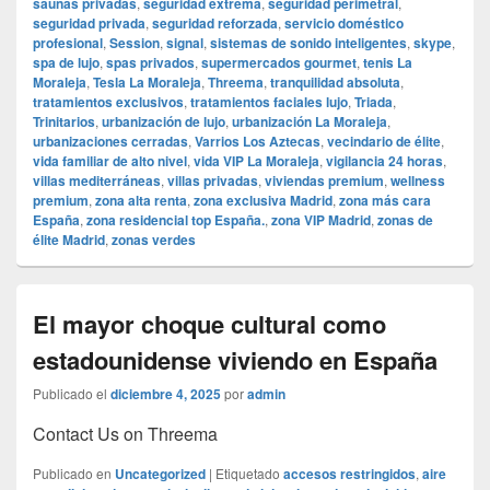
saunas privadas
,
seguridad extrema
,
seguridad perimetral
,
seguridad privada
,
seguridad reforzada
,
servicio doméstico
profesional
,
Session
,
signal
,
sistemas de sonido inteligentes
,
skype
,
spa de lujo
,
spas privados
,
supermercados gourmet
,
tenis La
Moraleja
,
Tesla La Moraleja
,
Threema
,
tranquilidad absoluta
,
tratamientos exclusivos
,
tratamientos faciales lujo
,
Triada
,
Trinitarios
,
urbanización de lujo
,
urbanización La Moraleja
,
urbanizaciones cerradas
,
Varrios Los Aztecas
,
vecindario de élite
,
vida familiar de alto nivel
,
vida VIP La Moraleja
,
vigilancia 24 horas
,
villas mediterráneas
,
villas privadas
,
viviendas premium
,
wellness
premium
,
zona alta renta
,
zona exclusiva Madrid
,
zona más cara
España
,
zona residencial top España.
,
zona VIP Madrid
,
zonas de
élite Madrid
,
zonas verdes
El mayor choque cultural como
estadounidense viviendo en España
Publicado el
diciembre 4, 2025
por
admin
Contact Us on Threema
Publicado en
Uncategorized
|
Etiquetado
accesos restringidos
,
aire