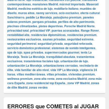
contemporáneas
,
mansiones Madrid
,
mármol importado
,
Maserati
Madrid
,
medicina estética de lujo
,
mobiliario italiano
,
muebles de
diseño
,
muros altos
,
nanny services
,
ocio exclusivo
,
oferta cultural
Sanchinarro
,
paddle La Moraleja
,
paisajismo premium
,
paneles
solares premium
,
parques privados
,
perfiles de alto patrimonio
,
piscinas climatizadas
,
pistas deportivas
,
Porsche Madrid Norte
,
privacidad total
,
privacidad VIP
,
puertas acorazadas
,
Range Rover
,
rentabilidad alta
,
residencias diplomáticas
,
residencias premium
,
restaurantes exclusivos
,
saunas privadas
,
seguridad extrema
,
seguridad perimetral
,
seguridad privada
,
seguridad reforzada
,
servicio doméstico profesional
,
sistemas de sonido inteligentes
,
spa de lujo
,
spas privados
,
supermercados gourmet
,
tenis La
Moraleja
,
Tesla La Moraleja
,
tranquilidad absoluta
,
tratamientos
exclusivos
,
tratamientos faciales lujo
,
urbanización de lujo
,
urbanización La Moraleja
,
urbanizaciones cerradas
,
vecindario de
élite
,
vida familiar de alto nivel
,
vida VIP La Moraleja
,
vigilancia 24
horas
,
villas mediterráneas
,
villas privadas
,
viviendas premium
,
wellness premium
,
zona alta renta
,
zona exclusiva Madrid
,
zona más
cara España
,
zona residencial top España.
,
zona VIP Madrid
,
zonas
de élite Madrid
,
zonas verdes
ERRORES que COMETES al JUGAR