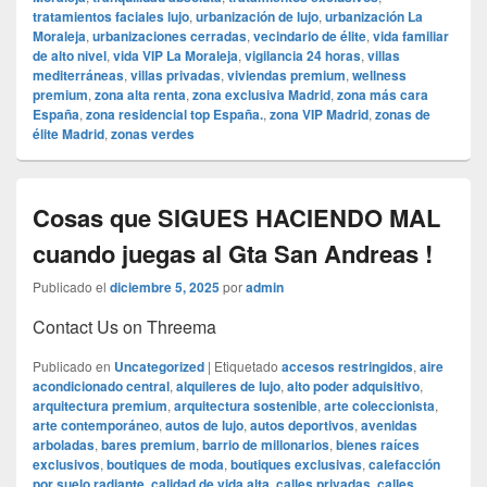
tratamientos faciales lujo
,
urbanización de lujo
,
urbanización La
Moraleja
,
urbanizaciones cerradas
,
vecindario de élite
,
vida familiar
de alto nivel
,
vida VIP La Moraleja
,
vigilancia 24 horas
,
villas
mediterráneas
,
villas privadas
,
viviendas premium
,
wellness
premium
,
zona alta renta
,
zona exclusiva Madrid
,
zona más cara
España
,
zona residencial top España.
,
zona VIP Madrid
,
zonas de
élite Madrid
,
zonas verdes
Cosas que SIGUES HACIENDO MAL
cuando juegas al Gta San Andreas !
Publicado el
diciembre 5, 2025
por
admin
Contact Us on Threema
Publicado en
Uncategorized
|
Etiquetado
accesos restringidos
,
aire
acondicionado central
,
alquileres de lujo
,
alto poder adquisitivo
,
arquitectura premium
,
arquitectura sostenible
,
arte coleccionista
,
arte contemporáneo
,
autos de lujo
,
autos deportivos
,
avenidas
arboladas
,
bares premium
,
barrio de millonarios
,
bienes raíces
exclusivos
,
boutiques de moda
,
boutiques exclusivas
,
calefacción
por suelo radiante
,
calidad de vida alta
,
calles privadas
,
calles