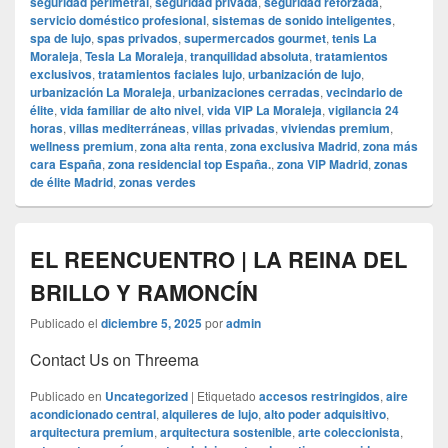
seguridad perimetral
,
seguridad privada
,
seguridad reforzada
,
servicio doméstico profesional
,
sistemas de sonido inteligentes
,
spa de lujo
,
spas privados
,
supermercados gourmet
,
tenis La
Moraleja
,
Tesla La Moraleja
,
tranquilidad absoluta
,
tratamientos
exclusivos
,
tratamientos faciales lujo
,
urbanización de lujo
,
urbanización La Moraleja
,
urbanizaciones cerradas
,
vecindario de
élite
,
vida familiar de alto nivel
,
vida VIP La Moraleja
,
vigilancia 24
horas
,
villas mediterráneas
,
villas privadas
,
viviendas premium
,
wellness premium
,
zona alta renta
,
zona exclusiva Madrid
,
zona más
cara España
,
zona residencial top España.
,
zona VIP Madrid
,
zonas
de élite Madrid
,
zonas verdes
EL REENCUENTRO | LA REINA DEL
BRILLO Y RAMONCÍN
Publicado el
diciembre 5, 2025
por
admin
Contact Us on Threema
Publicado en
Uncategorized
|
Etiquetado
accesos restringidos
,
aire
acondicionado central
,
alquileres de lujo
,
alto poder adquisitivo
,
arquitectura premium
,
arquitectura sostenible
,
arte coleccionista
,