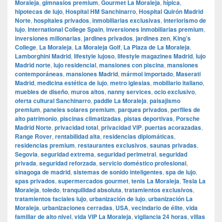
Moraleja
,
gimnasios premium
,
Gourmet La Moraleja
,
hípica
,
hipotecas de lujo
,
Hospital HM Sanchinarro
,
Hospital Quirón Madrid
Norte
,
hospitales privados
,
inmobiliarias exclusivas
,
interiorismo de
lujo
,
International College Spain
,
inversiones inmobiliarias premium
,
inversiones millonarias
,
jardines privados
,
jardines zen
,
King’s
College
,
La Moraleja
,
La Moraleja Golf
,
La Plaza de La Moraleja
,
Lamborghini Madrid
,
lifestyle lujoso
,
lifestyle magazines Madrid
,
lujo
Madrid norte
,
lujo residencial
,
mansiones con piscina
,
mansiones
contemporáneas
,
mansiones Madrid
,
mármol importado
,
Maserati
Madrid
,
medicina estética de lujo
,
metro iglesias
,
mobiliario italiano
,
muebles de diseño
,
muros altos
,
nanny services
,
ocio exclusivo
,
oferta cultural Sanchinarro
,
paddle La Moraleja
,
paisajismo
premium
,
paneles solares premium
,
parques privados
,
perfiles de
alto patrimonio
,
piscinas climatizadas
,
pistas deportivas
,
Porsche
Madrid Norte
,
privacidad total
,
privacidad VIP
,
puertas acorazadas
,
Range Rover
,
rentabilidad alta
,
residencias diplomáticas
,
residencias premium
,
restaurantes exclusivos
,
saunas privadas
,
Segovia
,
seguridad extrema
,
seguridad perimetral
,
seguridad
privada
,
seguridad reforzada
,
servicio doméstico profesional
,
sinagoga de madrid
,
sistemas de sonido inteligentes
,
spa de lujo
,
spas privados
,
supermercados gourmet
,
tenis La Moraleja
,
Tesla La
Moraleja
,
toledo
,
tranquilidad absoluta
,
tratamientos exclusivos
,
tratamientos faciales lujo
,
urbanización de lujo
,
urbanización La
Moraleja
,
urbanizaciones cerradas
,
USA
,
vecindario de élite
,
vida
familiar de alto nivel
,
vida VIP La Moraleja
,
vigilancia 24 horas
,
villas