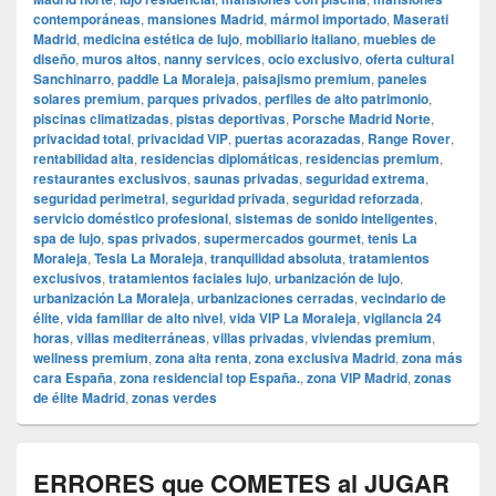
contemporáneas
,
mansiones Madrid
,
mármol importado
,
Maserati
Madrid
,
medicina estética de lujo
,
mobiliario italiano
,
muebles de
diseño
,
muros altos
,
nanny services
,
ocio exclusivo
,
oferta cultural
Sanchinarro
,
paddle La Moraleja
,
paisajismo premium
,
paneles
solares premium
,
parques privados
,
perfiles de alto patrimonio
,
piscinas climatizadas
,
pistas deportivas
,
Porsche Madrid Norte
,
privacidad total
,
privacidad VIP
,
puertas acorazadas
,
Range Rover
,
rentabilidad alta
,
residencias diplomáticas
,
residencias premium
,
restaurantes exclusivos
,
saunas privadas
,
seguridad extrema
,
seguridad perimetral
,
seguridad privada
,
seguridad reforzada
,
servicio doméstico profesional
,
sistemas de sonido inteligentes
,
spa de lujo
,
spas privados
,
supermercados gourmet
,
tenis La
Moraleja
,
Tesla La Moraleja
,
tranquilidad absoluta
,
tratamientos
exclusivos
,
tratamientos faciales lujo
,
urbanización de lujo
,
urbanización La Moraleja
,
urbanizaciones cerradas
,
vecindario de
élite
,
vida familiar de alto nivel
,
vida VIP La Moraleja
,
vigilancia 24
horas
,
villas mediterráneas
,
villas privadas
,
viviendas premium
,
wellness premium
,
zona alta renta
,
zona exclusiva Madrid
,
zona más
cara España
,
zona residencial top España.
,
zona VIP Madrid
,
zonas
de élite Madrid
,
zonas verdes
ERRORES que COMETES al JUGAR