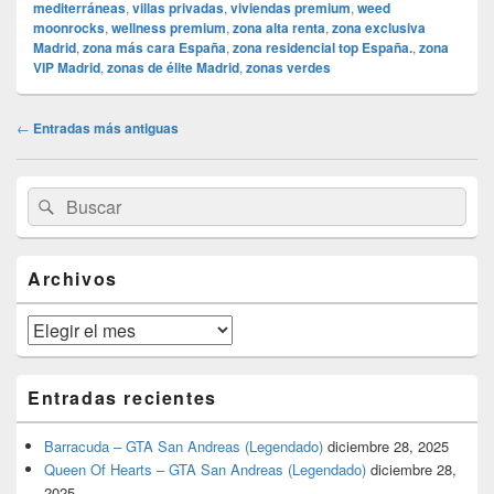
mediterráneas
,
villas privadas
,
viviendas premium
,
weed
moonrocks
,
wellness premium
,
zona alta renta
,
zona exclusiva
Madrid
,
zona más cara España
,
zona residencial top España.
,
zona
VIP Madrid
,
zonas de élite Madrid
,
zonas verdes
Navegación
←
Entradas más antiguas
de
entradas
El
Buscar
Buscar
área
por:
de
widget
barra
Archivos
lateral
primaria
Archivos
Entradas recientes
Barracuda – GTA San Andreas (Legendado)
diciembre 28, 2025
Queen Of Hearts – GTA San Andreas (Legendado)
diciembre 28,
2025