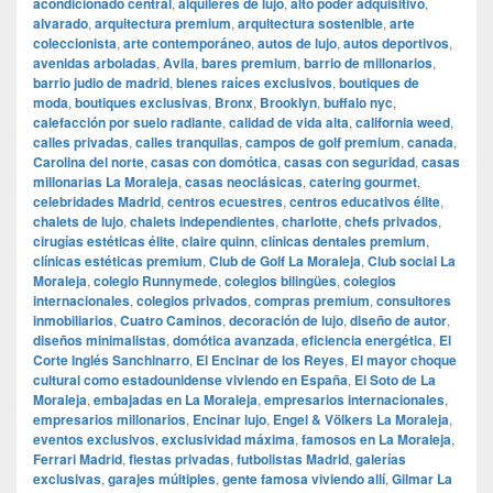
acondicionado central
,
alquileres de lujo
,
alto poder adquisitivo
,
alvarado
,
arquitectura premium
,
arquitectura sostenible
,
arte
coleccionista
,
arte contemporáneo
,
autos de lujo
,
autos deportivos
,
avenidas arboladas
,
Avila
,
bares premium
,
barrio de millonarios
,
barrio judio de madrid
,
bienes raíces exclusivos
,
boutiques de
moda
,
boutiques exclusivas
,
Bronx
,
Brooklyn
,
buffalo nyc
,
calefacción por suelo radiante
,
calidad de vida alta
,
california weed
,
calles privadas
,
calles tranquilas
,
campos de golf premium
,
canada
,
Carolina del norte
,
casas con domótica
,
casas con seguridad
,
casas
millonarias La Moraleja
,
casas neoclásicas
,
catering gourmet
,
celebridades Madrid
,
centros ecuestres
,
centros educativos élite
,
chalets de lujo
,
chalets independientes
,
charlotte
,
chefs privados
,
cirugías estéticas élite
,
claire quinn
,
clínicas dentales premium
,
clínicas estéticas premium
,
Club de Golf La Moraleja
,
Club social La
Moraleja
,
colegio Runnymede
,
colegios bilingües
,
colegios
internacionales
,
colegios privados
,
compras premium
,
consultores
inmobiliarios
,
Cuatro Caminos
,
decoración de lujo
,
diseño de autor
,
diseños minimalistas
,
domótica avanzada
,
eficiencia energética
,
El
Corte Inglés Sanchinarro
,
El Encinar de los Reyes
,
El mayor choque
cultural como estadounidense viviendo en España
,
El Soto de La
Moraleja
,
embajadas en La Moraleja
,
empresarios internacionales
,
empresarios millonarios
,
Encinar lujo
,
Engel & Völkers La Moraleja
,
eventos exclusivos
,
exclusividad máxima
,
famosos en La Moraleja
,
Ferrari Madrid
,
fiestas privadas
,
futbolistas Madrid
,
galerías
exclusivas
,
garajes múltiples
,
gente famosa viviendo allí
,
Gilmar La