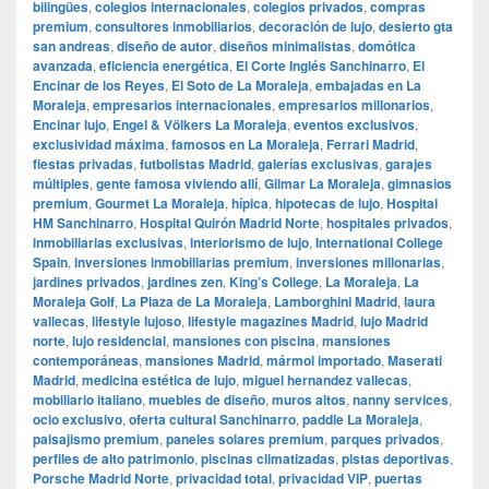
bilingües
,
colegios internacionales
,
colegios privados
,
compras
premium
,
consultores inmobiliarios
,
decoración de lujo
,
desierto gta
san andreas
,
diseño de autor
,
diseños minimalistas
,
domótica
avanzada
,
eficiencia energética
,
El Corte Inglés Sanchinarro
,
El
Encinar de los Reyes
,
El Soto de La Moraleja
,
embajadas en La
Moraleja
,
empresarios internacionales
,
empresarios millonarios
,
Encinar lujo
,
Engel & Völkers La Moraleja
,
eventos exclusivos
,
exclusividad máxima
,
famosos en La Moraleja
,
Ferrari Madrid
,
fiestas privadas
,
futbolistas Madrid
,
galerías exclusivas
,
garajes
múltiples
,
gente famosa viviendo allí
,
Gilmar La Moraleja
,
gimnasios
premium
,
Gourmet La Moraleja
,
hípica
,
hipotecas de lujo
,
Hospital
HM Sanchinarro
,
Hospital Quirón Madrid Norte
,
hospitales privados
,
inmobiliarias exclusivas
,
interiorismo de lujo
,
International College
Spain
,
inversiones inmobiliarias premium
,
inversiones millonarias
,
jardines privados
,
jardines zen
,
King’s College
,
La Moraleja
,
La
Moraleja Golf
,
La Plaza de La Moraleja
,
Lamborghini Madrid
,
laura
vallecas
,
lifestyle lujoso
,
lifestyle magazines Madrid
,
lujo Madrid
norte
,
lujo residencial
,
mansiones con piscina
,
mansiones
contemporáneas
,
mansiones Madrid
,
mármol importado
,
Maserati
Madrid
,
medicina estética de lujo
,
miguel hernandez vallecas
,
mobiliario italiano
,
muebles de diseño
,
muros altos
,
nanny services
,
ocio exclusivo
,
oferta cultural Sanchinarro
,
paddle La Moraleja
,
paisajismo premium
,
paneles solares premium
,
parques privados
,
perfiles de alto patrimonio
,
piscinas climatizadas
,
pistas deportivas
,
Porsche Madrid Norte
,
privacidad total
,
privacidad VIP
,
puertas