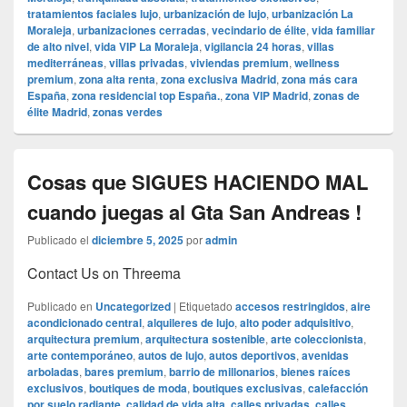
tratamientos faciales lujo
,
urbanización de lujo
,
urbanización La
Moraleja
,
urbanizaciones cerradas
,
vecindario de élite
,
vida familiar
de alto nivel
,
vida VIP La Moraleja
,
vigilancia 24 horas
,
villas
mediterráneas
,
villas privadas
,
viviendas premium
,
wellness
premium
,
zona alta renta
,
zona exclusiva Madrid
,
zona más cara
España
,
zona residencial top España.
,
zona VIP Madrid
,
zonas de
élite Madrid
,
zonas verdes
Cosas que SIGUES HACIENDO MAL
cuando juegas al Gta San Andreas !
Publicado el
diciembre 5, 2025
por
admin
Contact Us on Threema
Publicado en
Uncategorized
|
Etiquetado
accesos restringidos
,
aire
acondicionado central
,
alquileres de lujo
,
alto poder adquisitivo
,
arquitectura premium
,
arquitectura sostenible
,
arte coleccionista
,
arte contemporáneo
,
autos de lujo
,
autos deportivos
,
avenidas
arboladas
,
bares premium
,
barrio de millonarios
,
bienes raíces
exclusivos
,
boutiques de moda
,
boutiques exclusivas
,
calefacción
por suelo radiante
,
calidad de vida alta
,
calles privadas
,
calles