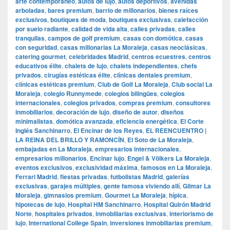
arte contemporáneo
,
autos de lujo
,
autos deportivos
,
avenidas
arboladas
,
bares premium
,
barrio de millonarios
,
bienes raíces
exclusivos
,
boutiques de moda
,
boutiques exclusivas
,
calefacción
por suelo radiante
,
calidad de vida alta
,
calles privadas
,
calles
tranquilas
,
campos de golf premium
,
casas con domótica
,
casas
con seguridad
,
casas millonarias La Moraleja
,
casas neoclásicas
,
catering gourmet
,
celebridades Madrid
,
centros ecuestres
,
centros
educativos élite
,
chalets de lujo
,
chalets independientes
,
chefs
privados
,
cirugías estéticas élite
,
clínicas dentales premium
,
clínicas estéticas premium
,
Club de Golf La Moraleja
,
Club social La
Moraleja
,
colegio Runnymede
,
colegios bilingües
,
colegios
internacionales
,
colegios privados
,
compras premium
,
consultores
inmobiliarios
,
decoración de lujo
,
diseño de autor
,
diseños
minimalistas
,
domótica avanzada
,
eficiencia energética
,
El Corte
Inglés Sanchinarro
,
El Encinar de los Reyes
,
EL REENCUENTRO |
LA REINA DEL BRILLO Y RAMONCÍN
,
El Soto de La Moraleja
,
embajadas en La Moraleja
,
empresarios internacionales
,
empresarios millonarios
,
Encinar lujo
,
Engel & Völkers La Moraleja
,
eventos exclusivos
,
exclusividad máxima
,
famosos en La Moraleja
,
Ferrari Madrid
,
fiestas privadas
,
futbolistas Madrid
,
galerías
exclusivas
,
garajes múltiples
,
gente famosa viviendo allí
,
Gilmar La
Moraleja
,
gimnasios premium
,
Gourmet La Moraleja
,
hípica
,
hipotecas de lujo
,
Hospital HM Sanchinarro
,
Hospital Quirón Madrid
Norte
,
hospitales privados
,
inmobiliarias exclusivas
,
interiorismo de
lujo
,
International College Spain
,
inversiones inmobiliarias premium
,