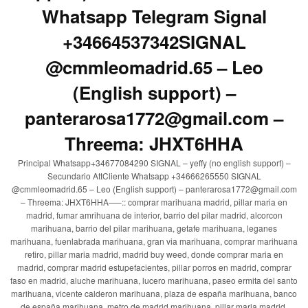
Whatsapp Telegram Signal
+34664537342SIGNAL
@cmmleomadrid.65 – Leo
(English support) –
panterarosa1772@gmail.com –
Threema: JHXT6HHA
Principal Whatsapp+34677084290 SIGNAL – yeffy (no english support) –
Secundario AttCliente Whatsapp +34666265550 SIGNAL
@cmmleomadrid.65 – Leo (English support) – panterarosa1772@gmail.com
– Threema: JHXT6HHA—–:: comprar marihuana madrid, pillar maria en
madrid, fumar amrihuana de interior, barrio del pilar madrid, alcorcon
marihuana, barrio del pilar marihuana, getafe marihuana, leganes
marihuana, fuenlabrada marihuana, gran via marihuana, comprar marihuana
retiro, pillar maria madrid, madrid buy weed, donde comprar maria en
madrid, comprar madrid estupefacientes, pillar porros en madrid, comprar
faso en madrid, aluche marihuana, lucero marihuana, paseo ermita del santo
marihuana, vicente calderon marihuana, plaza de españa marihuana, banco
de españa marihuana, metro de madrid marihuana, pillar maria madrid,