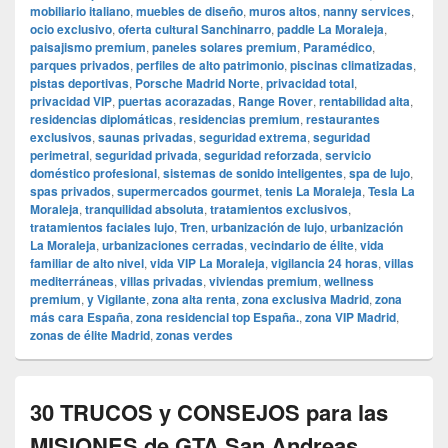
mobiliario italiano
,
muebles de diseño
,
muros altos
,
nanny services
,
ocio exclusivo
,
oferta cultural Sanchinarro
,
paddle La Moraleja
,
paisajismo premium
,
paneles solares premium
,
Paramédico
,
parques privados
,
perfiles de alto patrimonio
,
piscinas climatizadas
,
pistas deportivas
,
Porsche Madrid Norte
,
privacidad total
,
privacidad VIP
,
puertas acorazadas
,
Range Rover
,
rentabilidad alta
,
residencias diplomáticas
,
residencias premium
,
restaurantes
exclusivos
,
saunas privadas
,
seguridad extrema
,
seguridad
perimetral
,
seguridad privada
,
seguridad reforzada
,
servicio
doméstico profesional
,
sistemas de sonido inteligentes
,
spa de lujo
,
spas privados
,
supermercados gourmet
,
tenis La Moraleja
,
Tesla La
Moraleja
,
tranquilidad absoluta
,
tratamientos exclusivos
,
tratamientos faciales lujo
,
Tren
,
urbanización de lujo
,
urbanización
La Moraleja
,
urbanizaciones cerradas
,
vecindario de élite
,
vida
familiar de alto nivel
,
vida VIP La Moraleja
,
vigilancia 24 horas
,
villas
mediterráneas
,
villas privadas
,
viviendas premium
,
wellness
premium
,
y Vigilante
,
zona alta renta
,
zona exclusiva Madrid
,
zona
más cara España
,
zona residencial top España.
,
zona VIP Madrid
,
zonas de élite Madrid
,
zonas verdes
30 TRUCOS y CONSEJOS para las
MISIONES de GTA San Andreas