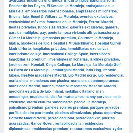
avanzada
,
eficiencia energética
,
El Corte Inglés Sanchinarro
,
El
Encinar de los Reyes
,
El Soto de La Moraleja
,
embajadas en La
Moraleja
,
empresarios internacionales
,
empresarios millonarios
,
Encinar lujo
,
Engel & Völkers La Moraleja
,
eventos exclusivos
,
exclusividad máxima
,
famosos en La Moraleja
,
Ferrari Madrid
,
fiestas privadas
,
futbolistas Madrid
,
galerías exclusivas
,
gamers
,
garajes múltiples
,
gay
,
gente famosa viviendo allí
,
getsession.org
,
Gilmar La Moraleja
,
gimnasios premium
,
Gourmet La Moraleja
,
hípica
,
hipotecas de lujo
,
Hospital HM Sanchinarro
,
Hospital Quirón
Madrid Norte
,
hospitales privados
,
inmobiliarias exclusivas
,
interiorismo de lujo
,
International College Spain
,
inversiones
inmobiliarias premium
,
inversiones millonarias
,
jardines privados
,
jardines zen
,
Kendall
,
King’s College
,
La Moraleja
,
La Moraleja Golf
,
La Plaza de La Moraleja
,
Lamborghini Madrid
,
latin king
,
lifestyle
lujoso
,
lifestyle magazines Madrid
,
lujo Madrid norte
,
lujo residencial
,
mafia china
,
mansiones con piscina
,
mansiones contemporáneas
,
mansiones Madrid
,
marica
,
mármol importado
,
Maserati Madrid
,
medicina estética de lujo
,
miami
,
mobiliario italiano
,
msn
messenger
,
muebles de diseño
,
muros altos
,
nanny services
,
ocio
exclusivo
,
oferta cultural Sanchinarro
,
paddle La Moraleja
,
paisajismo premium
,
paneles solares premium
,
parques privados
,
perfiles de alto patrimonio
,
piscinas climatizadas
,
pistas deportivas
,
Porsche Madrid Norte
,
privacidad total
,
privacidad VIP
,
puertas
acorazadas
,
Range Rover
,
rentabilidad alta
,
residencias
diplomáticas
,
residencias premium
,
restaurantes exclusivos
,
ryder
,