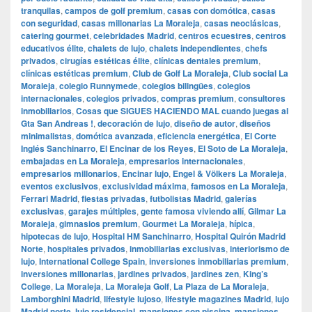
tranquilas
,
campos de golf premium
,
casas con domótica
,
casas
con seguridad
,
casas millonarias La Moraleja
,
casas neoclásicas
,
catering gourmet
,
celebridades Madrid
,
centros ecuestres
,
centros
educativos élite
,
chalets de lujo
,
chalets independientes
,
chefs
privados
,
cirugías estéticas élite
,
clínicas dentales premium
,
clínicas estéticas premium
,
Club de Golf La Moraleja
,
Club social La
Moraleja
,
colegio Runnymede
,
colegios bilingües
,
colegios
internacionales
,
colegios privados
,
compras premium
,
consultores
inmobiliarios
,
Cosas que SIGUES HACIENDO MAL cuando juegas al
Gta San Andreas !
,
decoración de lujo
,
diseño de autor
,
diseños
minimalistas
,
domótica avanzada
,
eficiencia energética
,
El Corte
Inglés Sanchinarro
,
El Encinar de los Reyes
,
El Soto de La Moraleja
,
embajadas en La Moraleja
,
empresarios internacionales
,
empresarios millonarios
,
Encinar lujo
,
Engel & Völkers La Moraleja
,
eventos exclusivos
,
exclusividad máxima
,
famosos en La Moraleja
,
Ferrari Madrid
,
fiestas privadas
,
futbolistas Madrid
,
galerías
exclusivas
,
garajes múltiples
,
gente famosa viviendo allí
,
Gilmar La
Moraleja
,
gimnasios premium
,
Gourmet La Moraleja
,
hípica
,
hipotecas de lujo
,
Hospital HM Sanchinarro
,
Hospital Quirón Madrid
Norte
,
hospitales privados
,
inmobiliarias exclusivas
,
interiorismo de
lujo
,
International College Spain
,
inversiones inmobiliarias premium
,
inversiones millonarias
,
jardines privados
,
jardines zen
,
King’s
College
,
La Moraleja
,
La Moraleja Golf
,
La Plaza de La Moraleja
,
Lamborghini Madrid
,
lifestyle lujoso
,
lifestyle magazines Madrid
,
lujo
Madrid norte
,
lujo residencial
,
mansiones con piscina
,
mansiones