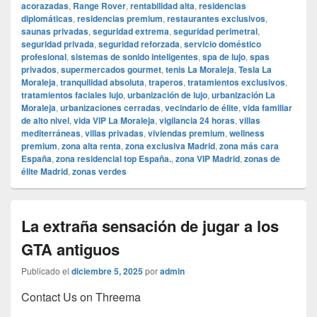
acorazadas
,
Range Rover
,
rentabilidad alta
,
residencias
diplomáticas
,
residencias premium
,
restaurantes exclusivos
,
saunas privadas
,
seguridad extrema
,
seguridad perimetral
,
seguridad privada
,
seguridad reforzada
,
servicio doméstico
profesional
,
sistemas de sonido inteligentes
,
spa de lujo
,
spas
privados
,
supermercados gourmet
,
tenis La Moraleja
,
Tesla La
Moraleja
,
tranquilidad absoluta
,
traperos
,
tratamientos exclusivos
,
tratamientos faciales lujo
,
urbanización de lujo
,
urbanización La
Moraleja
,
urbanizaciones cerradas
,
vecindario de élite
,
vida familiar
de alto nivel
,
vida VIP La Moraleja
,
vigilancia 24 horas
,
villas
mediterráneas
,
villas privadas
,
viviendas premium
,
wellness
premium
,
zona alta renta
,
zona exclusiva Madrid
,
zona más cara
España
,
zona residencial top España.
,
zona VIP Madrid
,
zonas de
élite Madrid
,
zonas verdes
La extraña sensación de jugar a los
GTA antiguos
Publicado el
diciembre 5, 2025
por
admin
Contact Us on Threema