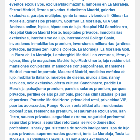
eventos exclusivos
,
exclusividad máxima
,
famosos en La Moraleja
,
Ferrari Madrid
,
fiestas privadas
,
futbolistas Madrid
,
galerías
exclusivas
,
garajes múltiples
,
gente famosa viviendo allí
,
Gilmar La
Moraleja
,
gimnasios premium
,
Gourmet La Moraleja
,
GTA San
Andreas online
,
hípica
,
hipotecas de lujo
,
Hospital HM Sanchinarro
,
Hospital Quirón Madrid Norte
,
hospitales privados
,
inmobiliarias
exclusivas
,
interiorismo de lujo
,
International College Spain
,
inversiones inmobiliarias premium
,
inversiones millonarias
,
jardines
privados
,
jardines zen
,
King’s College
,
La Moraleja
,
La Moraleja Golf
,
La Plaza de La Moraleja
,
Lamborghini Madrid
,
Las venturas
,
lifestyle
lujoso
,
lifestyle magazines Madrid
,
lujo Madrid norte
,
lujo residencial
,
mansiones con piscina
,
mansiones contemporáneas
,
mansiones
Madrid
,
mármol importado
,
Maserati Madrid
,
medicina estética de
lujo
,
mobiliario italiano
,
muebles de diseño
,
muros altos
,
nanny
services
,
ocio exclusivo
,
oferta cultural Sanchinarro
,
paddle La
Moraleja
,
paisajismo premium
,
paneles solares premium
,
parques
privados
,
perfiles de alto patrimonio
,
piscinas climatizadas
,
pistas
deportivas
,
Porsche Madrid Norte
,
privacidad total
,
privacidad VIP
,
puertas acorazadas
,
Range Rover
,
rentabilidad alta
,
residencias
diplomáticas
,
residencias premium
,
restaurantes exclusivos
,
san
fierro
,
saunas privadas
,
seguridad extrema
,
seguridad perimetral
,
seguridad privada
,
seguridad reforzada
,
servicio doméstico
profesional
,
sharky gta
,
sistemas de sonido inteligentes
,
spa de lujo
,
spas privados
,
supermercados gourmet
,
tenis La Moraleja
,
Tesla La
Moraleja
,
tranquilidad absoluta
,
tratamientos exclusivos
,