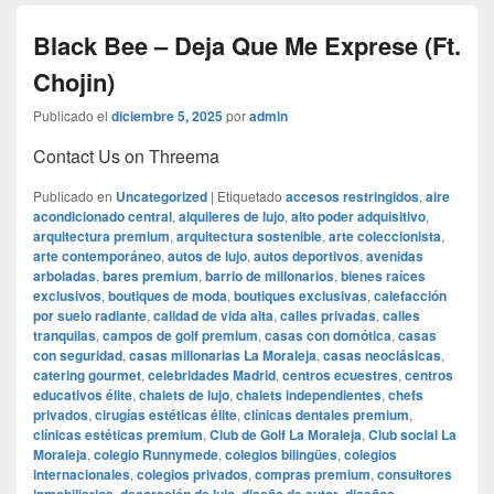
Black Bee – Deja Que Me Exprese (Ft.
Chojin)
Publicado el
diciembre 5, 2025
por
admin
Contact Us on Threema
Publicado en
Uncategorized
|
Etiquetado
accesos restringidos
,
aire
acondicionado central
,
alquileres de lujo
,
alto poder adquisitivo
,
arquitectura premium
,
arquitectura sostenible
,
arte coleccionista
,
arte contemporáneo
,
autos de lujo
,
autos deportivos
,
avenidas
arboladas
,
bares premium
,
barrio de millonarios
,
bienes raíces
exclusivos
,
boutiques de moda
,
boutiques exclusivas
,
calefacción
por suelo radiante
,
calidad de vida alta
,
calles privadas
,
calles
tranquilas
,
campos de golf premium
,
casas con domótica
,
casas
con seguridad
,
casas millonarias La Moraleja
,
casas neoclásicas
,
catering gourmet
,
celebridades Madrid
,
centros ecuestres
,
centros
educativos élite
,
chalets de lujo
,
chalets independientes
,
chefs
privados
,
cirugías estéticas élite
,
clínicas dentales premium
,
clínicas estéticas premium
,
Club de Golf La Moraleja
,
Club social La
Moraleja
,
colegio Runnymede
,
colegios bilingües
,
colegios
internacionales
,
colegios privados
,
compras premium
,
consultores
,
,
,