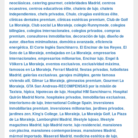
neoclásicas
,
catering gourmet
,
celebridades Madrid
,
centros
ecuestres
,
centros educativos élite
,
chalets de lujo
,
chalets
independientes
,
chefs privados
,
Chulo
,
cirugías estéticas élite
,
clínicas dentales premium
,
clínicas estéticas premium
,
Club de Golf
La Moraleja
,
Club social La Moraleja
,
colegio Runnymede
,
colegios
bilingües
,
colegios internacionales
,
colegios privados
,
compras
premium
,
consultores inmobiliarios
,
decoración de lujo
,
diseño de
autor
,
diseños minimalistas
,
domótica avanzada
,
eficiencia
energética
,
El Corte Inglés Sanchinarro
,
El Encinar de los Reyes
,
El
Soto de La Moraleja
,
embajadas en La Moraleja
,
empresarios
internacionales
,
empresarios millonarios
,
Encinar lujo
,
Engel &
Völkers La Moraleja
,
eventos exclusivos
,
exclusividad máxima
,
famosos en La Moraleja
,
Ferrari Madrid
,
fiestas privadas
,
futbolistas
Madrid
,
galerías exclusivas
,
garajes múltiples
,
gente famosa
viviendo allí
,
Gilmar La Moraleja
,
gimnasios premium
,
Gourmet La
Moraleja
,
GTA San Andreas-RECOMPENSAS por la misión de
Taxista
,
hípica
,
hipotecas de lujo
,
Hospital HM Sanchinarro
,
Hospital
Quirón Madrid Norte
,
hospitales privados
,
inmobiliarias exclusivas
,
interiorismo de lujo
,
International College Spain
,
inversiones
inmobiliarias premium
,
inversiones millonarias
,
jardines privados
,
jardines zen
,
King’s College
,
La Moraleja
,
La Moraleja Golf
,
La Plaza
de La Moraleja
,
Lamborghini Madrid
,
lifestyle lujoso
,
lifestyle
magazines Madrid
,
lujo Madrid norte
,
lujo residencial
,
mansiones
con piscina
,
mansiones contemporáneas
,
mansiones Madrid
,
mármol importado
,
Maserati Madrid
,
medicina estética de lujo
,