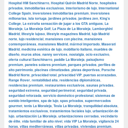
Hospital HM Sanchinarro
,
Hospital Quirón Madrid Norte
,
hospitales
privados
,
inmobiliarias exclusivas
,
interiorismo de lujo
,
International
College Spain
,
inversiones inmobiliarias premium
,
inversiones
millonarias
,
isla tortuga
,
jardines privados
,
jardines zen
,
King’s
College
,
La extraña sensación de jugar a los GTA antiguos
,
La
Moraleja
,
La Moraleja Golf
,
La Plaza de La Moraleja
,
Lamborghini
Madrid
,
lifestyle lujoso
,
lifestyle magazines Madrid
,
lujo Madrid
norte
,
lujo residencial
,
mansiones con piscina
,
mansiones
contemporáneas
,
mansiones Madrid
,
mármol importado
,
Maserati
Madrid
,
medicina estética de lujo
,
mobiliario italiano
,
muebles de
diseño
,
muros altos
,
nanny services
,
nostalgia
,
ocio exclusivo
,
oferta cultural Sanchinarro
,
paddle La Moraleja
,
paisajismo
premium
,
paneles solares premium
,
parques privados
,
perfiles de
alto patrimonio
,
piscinas climatizadas
,
pistas deportivas
,
Porsche
Madrid Norte
,
privacidad total
,
privacidad VIP
,
puertas acorazadas
,
Range Rover
,
rentabilidad alta
,
residencias diplomáticas
,
residencias premium
,
restaurantes exclusivos
,
saunas privadas
,
seguridad extrema
,
seguridad perimetral
,
seguridad privada
,
seguridad reforzada
,
servicio doméstico profesional
,
sistemas de
sonido inteligentes
,
spa de lujo
,
spas privados
,
supermercados
gourmet
,
tenis La Moraleja
,
Tesla La Moraleja
,
tranquilidad absoluta
,
tratamientos exclusivos
,
tratamientos faciales lujo
,
urbanización de
lujo
,
urbanización La Moraleja
,
urbanizaciones cerradas
,
vecindario
de élite
,
vida familiar de alto nivel
,
vida VIP La Moraleja
,
vigilancia 24
horas
,
villas mediterráneas
,
villas privadas
,
viviendas premium
,