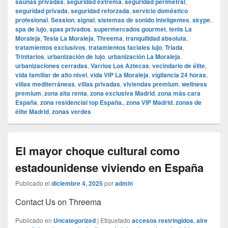
saunas privadas
,
seguridad extrema
,
seguridad perimetral
,
seguridad privada
,
seguridad reforzada
,
servicio doméstico
profesional
,
Session
,
signal
,
sistemas de sonido inteligentes
,
skype
,
spa de lujo
,
spas privados
,
supermercados gourmet
,
tenis La
Moraleja
,
Tesla La Moraleja
,
Threema
,
tranquilidad absoluta
,
tratamientos exclusivos
,
tratamientos faciales lujo
,
Triada
,
Trinitarios
,
urbanización de lujo
,
urbanización La Moraleja
,
urbanizaciones cerradas
,
Varrios Los Aztecas
,
vecindario de élite
,
vida familiar de alto nivel
,
vida VIP La Moraleja
,
vigilancia 24 horas
,
villas mediterráneas
,
villas privadas
,
viviendas premium
,
wellness
premium
,
zona alta renta
,
zona exclusiva Madrid
,
zona más cara
España
,
zona residencial top España.
,
zona VIP Madrid
,
zonas de
élite Madrid
,
zonas verdes
El mayor choque cultural como
estadounidense viviendo en España
Publicado el
diciembre 4, 2025
por
admin
Contact Us on Threema
Publicado en
Uncategorized
|
Etiquetado
accesos restringidos
,
aire