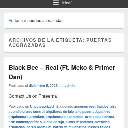
Menú
Portada
»
puertas acorazadas
ARCHIVOS DE LA ETIQUETA:
PUERTAS
ACORAZADAS
Black Bee – Real (Ft. Meko & Primer
Dan)
Publicado el
diciembre 5, 2025
por
admin
Contact Us on Threema
Publicado en
Uncategorized
|
Etiquetado
accesos restringidos
,
aire
acondicionado central
,
alquileres de lujo
,
alto poder adquisitivo
,
arquitectura premium
,
arquitectura sostenible
,
arte coleccionista
,
arte contemporáneo
,
autos de lujo
,
autos deportivos
,
avenidas
arboladas
,
bares premium
,
barrio de millonarios
,
bienes raíces