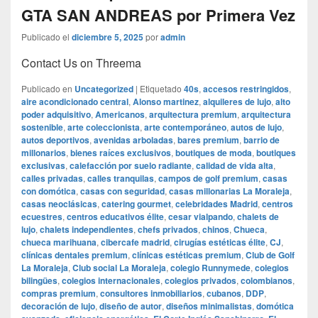
GTA SAN ANDREAS por Primera Vez
Publicado el
diciembre 5, 2025
por
admin
Contact Us on Threema
Publicado en
Uncategorized
|
Etiquetado
40s
,
accesos restringidos
,
aire acondicionado central
,
Alonso martinez
,
alquileres de lujo
,
alto
poder adquisitivo
,
Americanos
,
arquitectura premium
,
arquitectura
sostenible
,
arte coleccionista
,
arte contemporáneo
,
autos de lujo
,
autos deportivos
,
avenidas arboladas
,
bares premium
,
barrio de
millonarios
,
bienes raíces exclusivos
,
boutiques de moda
,
boutiques
exclusivas
,
calefacción por suelo radiante
,
calidad de vida alta
,
calles privadas
,
calles tranquilas
,
campos de golf premium
,
casas
con domótica
,
casas con seguridad
,
casas millonarias La Moraleja
,
casas neoclásicas
,
catering gourmet
,
celebridades Madrid
,
centros
ecuestres
,
centros educativos élite
,
cesar vialpando
,
chalets de
lujo
,
chalets independientes
,
chefs privados
,
chinos
,
Chueca
,
chueca marihuana
,
cibercafe madrid
,
cirugías estéticas élite
,
CJ
,
clínicas dentales premium
,
clínicas estéticas premium
,
Club de Golf
La Moraleja
,
Club social La Moraleja
,
colegio Runnymede
,
colegios
bilingües
,
colegios internacionales
,
colegios privados
,
colombianos
,
compras premium
,
consultores inmobiliarios
,
cubanos
,
DDP
,
decoración de lujo
,
diseño de autor
,
diseños minimalistas
,
domótica