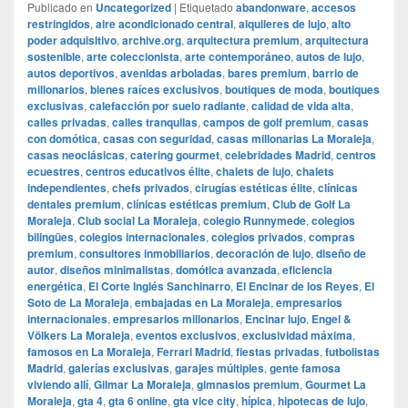
Publicado en
Uncategorized
|
Etiquetado
abandonware
,
accesos
restringidos
,
aire acondicionado central
,
alquileres de lujo
,
alto
poder adquisitivo
,
archive.org
,
arquitectura premium
,
arquitectura
sostenible
,
arte coleccionista
,
arte contemporáneo
,
autos de lujo
,
autos deportivos
,
avenidas arboladas
,
bares premium
,
barrio de
millonarios
,
bienes raíces exclusivos
,
boutiques de moda
,
boutiques
exclusivas
,
calefacción por suelo radiante
,
calidad de vida alta
,
calles privadas
,
calles tranquilas
,
campos de golf premium
,
casas
con domótica
,
casas con seguridad
,
casas millonarias La Moraleja
,
casas neoclásicas
,
catering gourmet
,
celebridades Madrid
,
centros
ecuestres
,
centros educativos élite
,
chalets de lujo
,
chalets
independientes
,
chefs privados
,
cirugías estéticas élite
,
clínicas
dentales premium
,
clínicas estéticas premium
,
Club de Golf La
Moraleja
,
Club social La Moraleja
,
colegio Runnymede
,
colegios
bilingües
,
colegios internacionales
,
colegios privados
,
compras
premium
,
consultores inmobiliarios
,
decoración de lujo
,
diseño de
autor
,
diseños minimalistas
,
domótica avanzada
,
eficiencia
energética
,
El Corte Inglés Sanchinarro
,
El Encinar de los Reyes
,
El
Soto de La Moraleja
,
embajadas en La Moraleja
,
empresarios
internacionales
,
empresarios millonarios
,
Encinar lujo
,
Engel &
Völkers La Moraleja
,
eventos exclusivos
,
exclusividad máxima
,
famosos en La Moraleja
,
Ferrari Madrid
,
fiestas privadas
,
futbolistas
Madrid
,
galerías exclusivas
,
garajes múltiples
,
gente famosa
viviendo allí
,
Gilmar La Moraleja
,
gimnasios premium
,
Gourmet La
Moraleja
,
gta 4
,
gta 6 online
,
gta vice city
,
hípica
,
hipotecas de lujo
,