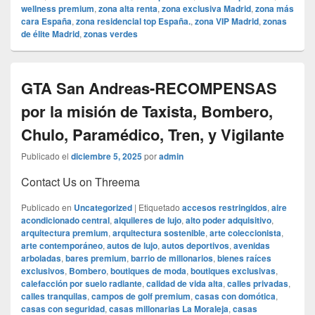
wellness premium
,
zona alta renta
,
zona exclusiva Madrid
,
zona más
cara España
,
zona residencial top España.
,
zona VIP Madrid
,
zonas
de élite Madrid
,
zonas verdes
GTA San Andreas-RECOMPENSAS
por la misión de Taxista, Bombero,
Chulo, Paramédico, Tren, y Vigilante
Publicado el
diciembre 5, 2025
por
admin
Contact Us on Threema
Publicado en
Uncategorized
|
Etiquetado
accesos restringidos
,
aire
acondicionado central
,
alquileres de lujo
,
alto poder adquisitivo
,
arquitectura premium
,
arquitectura sostenible
,
arte coleccionista
,
arte contemporáneo
,
autos de lujo
,
autos deportivos
,
avenidas
arboladas
,
bares premium
,
barrio de millonarios
,
bienes raíces
exclusivos
,
Bombero
,
boutiques de moda
,
boutiques exclusivas
,
calefacción por suelo radiante
,
calidad de vida alta
,
calles privadas
,
calles tranquilas
,
campos de golf premium
,
casas con domótica
,
casas con seguridad
,
casas millonarias La Moraleja
,
casas