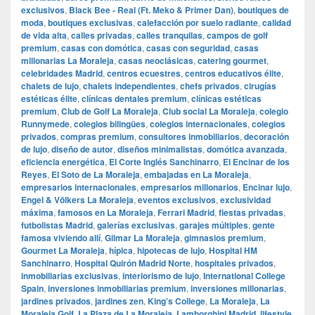
exclusivos
,
Black Bee - Real (Ft. Meko & Primer Dan)
,
boutiques de
moda
,
boutiques exclusivas
,
calefacción por suelo radiante
,
calidad
de vida alta
,
calles privadas
,
calles tranquilas
,
campos de golf
premium
,
casas con domótica
,
casas con seguridad
,
casas
millonarias La Moraleja
,
casas neoclásicas
,
catering gourmet
,
celebridades Madrid
,
centros ecuestres
,
centros educativos élite
,
chalets de lujo
,
chalets independientes
,
chefs privados
,
cirugías
estéticas élite
,
clínicas dentales premium
,
clínicas estéticas
premium
,
Club de Golf La Moraleja
,
Club social La Moraleja
,
colegio
Runnymede
,
colegios bilingües
,
colegios internacionales
,
colegios
privados
,
compras premium
,
consultores inmobiliarios
,
decoración
de lujo
,
diseño de autor
,
diseños minimalistas
,
domótica avanzada
,
eficiencia energética
,
El Corte Inglés Sanchinarro
,
El Encinar de los
Reyes
,
El Soto de La Moraleja
,
embajadas en La Moraleja
,
empresarios internacionales
,
empresarios millonarios
,
Encinar lujo
,
Engel & Völkers La Moraleja
,
eventos exclusivos
,
exclusividad
máxima
,
famosos en La Moraleja
,
Ferrari Madrid
,
fiestas privadas
,
futbolistas Madrid
,
galerías exclusivas
,
garajes múltiples
,
gente
famosa viviendo allí
,
Gilmar La Moraleja
,
gimnasios premium
,
Gourmet La Moraleja
,
hípica
,
hipotecas de lujo
,
Hospital HM
Sanchinarro
,
Hospital Quirón Madrid Norte
,
hospitales privados
,
inmobiliarias exclusivas
,
interiorismo de lujo
,
International College
Spain
,
inversiones inmobiliarias premium
,
inversiones millonarias
,
jardines privados
,
jardines zen
,
King’s College
,
La Moraleja
,
La
Moraleja Golf
,
La Plaza de La Moraleja
,
Lamborghini Madrid
,
lifestyle