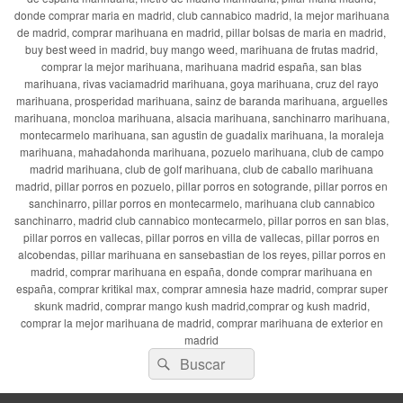
donde comprar maria en madrid, club cannabico madrid, la mejor marihuana
de madrid, comprar marihuana en madrid, pillar bolsas de maria en madrid,
buy best weed in madrid, buy mango weed, marihuana de frutas madrid,
comprar la mejor marihuana, marihuana madrid españa, san blas
marihuana, rivas vaciamadrid marihuana, goya marihuana, cruz del rayo
marihuana, prosperidad marihuana, sainz de baranda marihuana, arguelles
marihuana, moncloa marihuana, alsacia marihuana, sanchinarro marihuana,
montecarmelo marihuana, san agustin de guadalix marihuana, la moraleja
marihuana, mahadahonda marihuana, pozuelo marihuana, club de campo
madrid marihuana, club de golf marihuana, club de caballo marihuana
madrid, pillar porros en pozuelo, pillar porros en sotogrande, pillar porros en
sanchinarro, pillar porros en montecarmelo, marihuana club cannabico
sanchinarro, madrid club cannabico montecarmelo, pillar porros en san blas,
pillar porros en vallecas, pillar porros en villa de vallecas, pillar porros en
alcobendas, pillar marihuana en sansebastian de los reyes, pillar porros en
madrid, comprar marihuana en españa, donde comprar marihuana en
españa, comprar kritikal max, comprar amnesia haze madrid, comprar super
skunk madrid, comprar mango kush madrid,comprar og kush madrid,
comprar la mejor marihuana de madrid, comprar marihuana de exterior en
madrid
Buscar
Buscar
por: