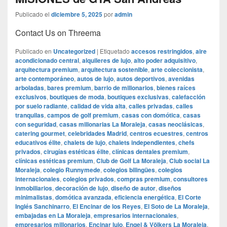
Publicado el
diciembre 5, 2025
por
admin
Contact Us on Threema
Publicado en
Uncategorized
|
Etiquetado
accesos restringidos
,
aire
acondicionado central
,
alquileres de lujo
,
alto poder adquisitivo
,
arquitectura premium
,
arquitectura sostenible
,
arte coleccionista
,
arte contemporáneo
,
autos de lujo
,
autos deportivos
,
avenidas
arboladas
,
bares premium
,
barrio de millonarios
,
bienes raíces
exclusivos
,
boutiques de moda
,
boutiques exclusivas
,
calefacción
por suelo radiante
,
calidad de vida alta
,
calles privadas
,
calles
tranquilas
,
campos de golf premium
,
casas con domótica
,
casas
con seguridad
,
casas millonarias La Moraleja
,
casas neoclásicas
,
catering gourmet
,
celebridades Madrid
,
centros ecuestres
,
centros
educativos élite
,
chalets de lujo
,
chalets independientes
,
chefs
privados
,
cirugías estéticas élite
,
clínicas dentales premium
,
clínicas estéticas premium
,
Club de Golf La Moraleja
,
Club social La
Moraleja
,
colegio Runnymede
,
colegios bilingües
,
colegios
internacionales
,
colegios privados
,
compras premium
,
consultores
inmobiliarios
,
decoración de lujo
,
diseño de autor
,
diseños
minimalistas
,
domótica avanzada
,
eficiencia energética
,
El Corte
Inglés Sanchinarro
,
El Encinar de los Reyes
,
El Soto de La Moraleja
,
embajadas en La Moraleja
,
empresarios internacionales
,
empresarios millonarios
,
Encinar lujo
,
Engel & Völkers La Moraleja
,