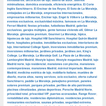
inmobiliarios
decoración de lujo
diseño de autor
diseños
minimalistas
,
domótica avanzada
,
eficiencia energética
,
El Corte
Inglés Sanchinarro
,
El Encinar de los Reyes
,
El Soto de La Moraleja
,
embajadas en La Moraleja
,
empresarios internacionales
,
empresarios millonarios
,
Encinar lujo
,
Engel & Völkers La Moraleja
,
eventos exclusivos
,
exclusividad máxima
,
famosos en La Moraleja
,
Ferrari Madrid
,
fiestas privadas
,
futbolistas Madrid
,
galerías
exclusivas
,
garajes múltiples
,
gente famosa viviendo allí
,
Gilmar La
Moraleja
,
gimnasios premium
,
Gourmet La Moraleja
,
hípica
,
hipotecas de lujo
,
Hospital HM Sanchinarro
,
Hospital Quirón Madrid
Norte
,
hospitales privados
,
inmobiliarias exclusivas
,
interiorismo de
lujo
,
International College Spain
,
inversiones inmobiliarias premium
,
inversiones millonarias
,
jardines privados
,
jardines zen
,
King’s
College
,
La Moraleja
,
La Moraleja Golf
,
La Plaza de La Moraleja
,
Lamborghini Madrid
,
lifestyle lujoso
,
lifestyle magazines Madrid
,
lujo
Madrid norte
,
lujo residencial
,
mansiones con piscina
,
mansiones
contemporáneas
,
mansiones Madrid
,
mármol importado
,
Maserati
Madrid
,
medicina estética de lujo
,
mobiliario italiano
,
muebles de
diseño
,
muros altos
,
nanny services
,
ocio exclusivo
,
oferta cultural
Sanchinarro
,
paddle La Moraleja
,
paisajismo premium
,
paneles
solares premium
,
parques privados
,
perfiles de alto patrimonio
,
piscinas climatizadas
,
pistas deportivas
,
Porsche Madrid Norte
,
privacidad total
,
privacidad VIP
,
puertas acorazadas
,
Range Rover
,
rentabilidad alta
,
residencias diplomáticas
,
residencias premium
,
restaurantes exclusivos
,
saunas privadas
,
seguridad extrema
,