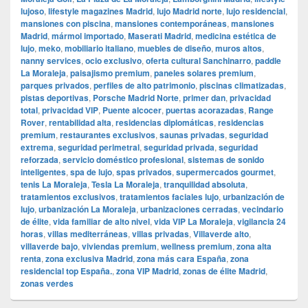
lujoso
,
lifestyle magazines Madrid
,
lujo Madrid norte
,
lujo residencial
,
mansiones con piscina
,
mansiones contemporáneas
,
mansiones
Madrid
,
mármol importado
,
Maserati Madrid
,
medicina estética de
lujo
,
meko
,
mobiliario italiano
,
muebles de diseño
,
muros altos
,
nanny services
,
ocio exclusivo
,
oferta cultural Sanchinarro
,
paddle
La Moraleja
,
paisajismo premium
,
paneles solares premium
,
parques privados
,
perfiles de alto patrimonio
,
piscinas climatizadas
,
pistas deportivas
,
Porsche Madrid Norte
,
primer dan
,
privacidad
total
,
privacidad VIP
,
Puente alcocer
,
puertas acorazadas
,
Range
Rover
,
rentabilidad alta
,
residencias diplomáticas
,
residencias
premium
,
restaurantes exclusivos
,
saunas privadas
,
seguridad
extrema
,
seguridad perimetral
,
seguridad privada
,
seguridad
reforzada
,
servicio doméstico profesional
,
sistemas de sonido
inteligentes
,
spa de lujo
,
spas privados
,
supermercados gourmet
,
tenis La Moraleja
,
Tesla La Moraleja
,
tranquilidad absoluta
,
tratamientos exclusivos
,
tratamientos faciales lujo
,
urbanización de
lujo
,
urbanización La Moraleja
,
urbanizaciones cerradas
,
vecindario
de élite
,
vida familiar de alto nivel
,
vida VIP La Moraleja
,
vigilancia 24
horas
,
villas mediterráneas
,
villas privadas
,
Villaverde alto
,
villaverde bajo
,
viviendas premium
,
wellness premium
,
zona alta
renta
,
zona exclusiva Madrid
,
zona más cara España
,
zona
residencial top España.
,
zona VIP Madrid
,
zonas de élite Madrid
,
zonas verdes