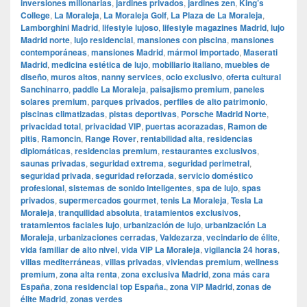
inversiones millonarias
,
jardines privados
,
jardines zen
,
King’s
College
,
La Moraleja
,
La Moraleja Golf
,
La Plaza de La Moraleja
,
Lamborghini Madrid
,
lifestyle lujoso
,
lifestyle magazines Madrid
,
lujo
Madrid norte
,
lujo residencial
,
mansiones con piscina
,
mansiones
contemporáneas
,
mansiones Madrid
,
mármol importado
,
Maserati
Madrid
,
medicina estética de lujo
,
mobiliario italiano
,
muebles de
diseño
,
muros altos
,
nanny services
,
ocio exclusivo
,
oferta cultural
Sanchinarro
,
paddle La Moraleja
,
paisajismo premium
,
paneles
solares premium
,
parques privados
,
perfiles de alto patrimonio
,
piscinas climatizadas
,
pistas deportivas
,
Porsche Madrid Norte
,
privacidad total
,
privacidad VIP
,
puertas acorazadas
,
Ramon de
pitis
,
Ramoncin
,
Range Rover
,
rentabilidad alta
,
residencias
diplomáticas
,
residencias premium
,
restaurantes exclusivos
,
saunas privadas
,
seguridad extrema
,
seguridad perimetral
,
seguridad privada
,
seguridad reforzada
,
servicio doméstico
profesional
,
sistemas de sonido inteligentes
,
spa de lujo
,
spas
privados
,
supermercados gourmet
,
tenis La Moraleja
,
Tesla La
Moraleja
,
tranquilidad absoluta
,
tratamientos exclusivos
,
tratamientos faciales lujo
,
urbanización de lujo
,
urbanización La
Moraleja
,
urbanizaciones cerradas
,
Valdezarza
,
vecindario de élite
,
vida familiar de alto nivel
,
vida VIP La Moraleja
,
vigilancia 24 horas
,
villas mediterráneas
,
villas privadas
,
viviendas premium
,
wellness
premium
,
zona alta renta
,
zona exclusiva Madrid
,
zona más cara
España
,
zona residencial top España.
,
zona VIP Madrid
,
zonas de
élite Madrid
,
zonas verdes