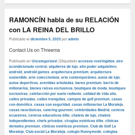
RAMONCÍN habla de su RELACIÓN
con LA REINA DEL BRILLO
Publicado el
diciembre 5, 2025
por
admin
Contact Us on Threema
Publicado en
Uncategorized
|
Etiquetado
accesos restringidos
,
aire
acondicionado central
,
alquileres de lujo
,
alto poder adquisitivo
,
android
,
android games
,
arquitectura premium
,
arquitectura
sostenible
,
arte coleccionista
,
arte contemporáneo
,
autos de lujo
,
autos deportivos
,
avenidas arboladas
,
bares premium
,
barrio de
millonarios
,
bienes raíces exclusivos
,
boutiques de moda
,
boutiques
exclusivas
,
calefacción por suelo radiante
,
calidad de vida alta
,
calles privadas
,
calles tranquilas
,
campos de golf premium
,
casas
con domótica
,
casas con seguridad
,
casas millonarias La Moraleja
,
casas neoclásicas
,
catering gourmet
,
celebridades Madrid
,
centros
ecuestres
,
centros educativos élite
,
chalets de lujo
,
chalets
independientes
,
chefs privados
,
cirugías estéticas élite
,
clínicas
dentales premium
,
clínicas estéticas premium
,
Club de Golf La
Moraleja
,
Club social La Moraleja
,
colegio Runnymede
,
colegios