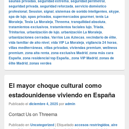
saunas privadas
,
seguridad extrema
,
seguridad perimetral
,
seguridad privada
,
seguridad reforzada
,
servicio doméstico
profesional
,
Session
,
signal
,
sistemas de sonido inteligentes
,
skype
,
spa de lujo
,
spas privados
,
supermercados gourmet
,
tenis La
Moraleja
,
Tesla La Moraleja
,
Threema
,
tranquilidad absoluta
,
tratamientos exclusivos
,
tratamientos faciales lujo
,
Triada
,
Trinitarios
,
urbanización de lujo
,
urbanización La Moraleja
,
urbanizaciones cerradas
,
Varrios Los Aztecas
,
vecindario de élite
,
vida familiar de alto nivel
,
vida VIP La Moraleja
,
vigilancia 24 horas
,
villas mediterráneas
,
villas privadas
,
viviendas premium
,
wellness
premium
,
zona alta renta
,
zona exclusiva Madrid
,
zona más cara
España
,
zona residencial top España.
,
zona VIP Madrid
,
zonas de
élite Madrid
,
zonas verdes
El mayor choque cultural como
estadounidense viviendo en España
Publicado el
diciembre 4, 2025
por
admin
Contact Us on Threema
Publicado en
Uncategorized
|
Etiquetado
accesos restringidos
,
aire