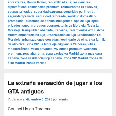
acorazadas
,
Range Rover
,
rentabilidad alta
,
residencias
diplomáticas
,
residencias premium
,
restaurantes exclusivos
,
saunas privadas
,
seguridad extrema
,
seguridad perimetral
,
seguridad privada
,
seguridad reforzada
,
servicio doméstico
profesional
,
sistemas de sonido inteligentes
,
spa de lujo
,
spas
privados
,
supermercados gourmet
,
tenis La Moraleja
,
Tesla La
Moraleja
,
tranquilidad absoluta
,
traperos
,
tratamientos exclusivos
,
tratamientos faciales lujo
,
urbanización de lujo
,
urbanización La
Moraleja
,
urbanizaciones cerradas
,
vecindario de élite
,
vida familiar
de alto nivel
,
vida VIP La Moraleja
,
vigilancia 24 horas
,
villas
mediterráneas
,
villas privadas
,
viviendas premium
,
wellness
premium
,
zona alta renta
,
zona exclusiva Madrid
,
zona más cara
España
,
zona residencial top España.
,
zona VIP Madrid
,
zonas de
élite Madrid
,
zonas verdes
La extraña sensación de jugar a los
GTA antiguos
Publicado el
diciembre 5, 2025
por
admin
Contact Us on Threema