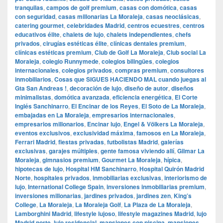
tranquilas
,
campos de golf premium
,
casas con domótica
,
casas
con seguridad
,
casas millonarias La Moraleja
,
casas neoclásicas
,
catering gourmet
,
celebridades Madrid
,
centros ecuestres
,
centros
educativos élite
,
chalets de lujo
,
chalets independientes
,
chefs
privados
,
cirugías estéticas élite
,
clínicas dentales premium
,
clínicas estéticas premium
,
Club de Golf La Moraleja
,
Club social La
Moraleja
,
colegio Runnymede
,
colegios bilingües
,
colegios
internacionales
,
colegios privados
,
compras premium
,
consultores
inmobiliarios
,
Cosas que SIGUES HACIENDO MAL cuando juegas al
Gta San Andreas !
,
decoración de lujo
,
diseño de autor
,
diseños
minimalistas
,
domótica avanzada
,
eficiencia energética
,
El Corte
Inglés Sanchinarro
,
El Encinar de los Reyes
,
El Soto de La Moraleja
,
embajadas en La Moraleja
,
empresarios internacionales
,
empresarios millonarios
,
Encinar lujo
,
Engel & Völkers La Moraleja
,
eventos exclusivos
,
exclusividad máxima
,
famosos en La Moraleja
,
Ferrari Madrid
,
fiestas privadas
,
futbolistas Madrid
,
galerías
exclusivas
,
garajes múltiples
,
gente famosa viviendo allí
,
Gilmar La
Moraleja
,
gimnasios premium
,
Gourmet La Moraleja
,
hípica
,
hipotecas de lujo
,
Hospital HM Sanchinarro
,
Hospital Quirón Madrid
Norte
,
hospitales privados
,
inmobiliarias exclusivas
,
interiorismo de
lujo
,
International College Spain
,
inversiones inmobiliarias premium
,
inversiones millonarias
,
jardines privados
,
jardines zen
,
King’s
College
,
La Moraleja
,
La Moraleja Golf
,
La Plaza de La Moraleja
,
Lamborghini Madrid
,
lifestyle lujoso
,
lifestyle magazines Madrid
,
lujo
Madrid norte
,
lujo residencial
,
mansiones con piscina
,
mansiones