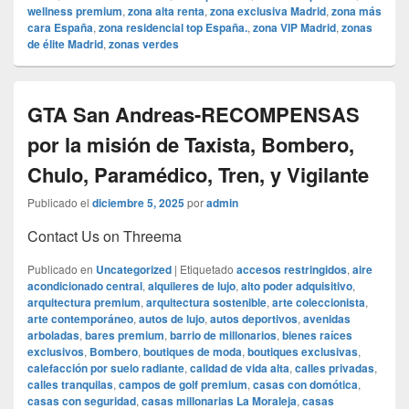
wellness premium
,
zona alta renta
,
zona exclusiva Madrid
,
zona más
cara España
,
zona residencial top España.
,
zona VIP Madrid
,
zonas
de élite Madrid
,
zonas verdes
GTA San Andreas-RECOMPENSAS
por la misión de Taxista, Bombero,
Chulo, Paramédico, Tren, y Vigilante
Publicado el
diciembre 5, 2025
por
admin
Contact Us on Threema
Publicado en
Uncategorized
|
Etiquetado
accesos restringidos
,
aire
acondicionado central
,
alquileres de lujo
,
alto poder adquisitivo
,
arquitectura premium
,
arquitectura sostenible
,
arte coleccionista
,
arte contemporáneo
,
autos de lujo
,
autos deportivos
,
avenidas
arboladas
,
bares premium
,
barrio de millonarios
,
bienes raíces
exclusivos
,
Bombero
,
boutiques de moda
,
boutiques exclusivas
,
calefacción por suelo radiante
,
calidad de vida alta
,
calles privadas
,
calles tranquilas
,
campos de golf premium
,
casas con domótica
,
casas con seguridad
,
casas millonarias La Moraleja
,
casas