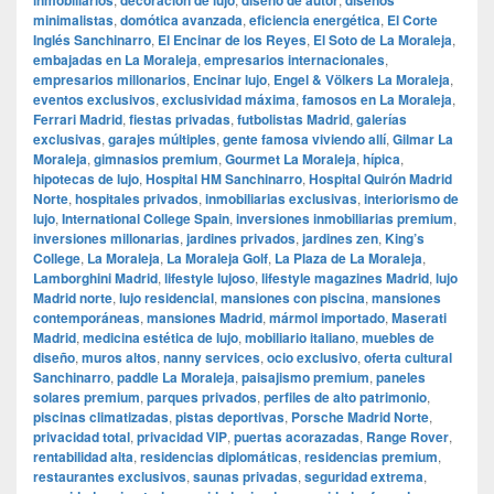
inmobiliarios
decoración de lujo
diseño de autor
diseños
minimalistas
,
domótica avanzada
,
eficiencia energética
,
El Corte
Inglés Sanchinarro
,
El Encinar de los Reyes
,
El Soto de La Moraleja
,
embajadas en La Moraleja
,
empresarios internacionales
,
empresarios millonarios
,
Encinar lujo
,
Engel & Völkers La Moraleja
,
eventos exclusivos
,
exclusividad máxima
,
famosos en La Moraleja
,
Ferrari Madrid
,
fiestas privadas
,
futbolistas Madrid
,
galerías
exclusivas
,
garajes múltiples
,
gente famosa viviendo allí
,
Gilmar La
Moraleja
,
gimnasios premium
,
Gourmet La Moraleja
,
hípica
,
hipotecas de lujo
,
Hospital HM Sanchinarro
,
Hospital Quirón Madrid
Norte
,
hospitales privados
,
inmobiliarias exclusivas
,
interiorismo de
lujo
,
International College Spain
,
inversiones inmobiliarias premium
,
inversiones millonarias
,
jardines privados
,
jardines zen
,
King’s
College
,
La Moraleja
,
La Moraleja Golf
,
La Plaza de La Moraleja
,
Lamborghini Madrid
,
lifestyle lujoso
,
lifestyle magazines Madrid
,
lujo
Madrid norte
,
lujo residencial
,
mansiones con piscina
,
mansiones
contemporáneas
,
mansiones Madrid
,
mármol importado
,
Maserati
Madrid
,
medicina estética de lujo
,
mobiliario italiano
,
muebles de
diseño
,
muros altos
,
nanny services
,
ocio exclusivo
,
oferta cultural
Sanchinarro
,
paddle La Moraleja
,
paisajismo premium
,
paneles
solares premium
,
parques privados
,
perfiles de alto patrimonio
,
piscinas climatizadas
,
pistas deportivas
,
Porsche Madrid Norte
,
privacidad total
,
privacidad VIP
,
puertas acorazadas
,
Range Rover
,
rentabilidad alta
,
residencias diplomáticas
,
residencias premium
,
restaurantes exclusivos
,
saunas privadas
,
seguridad extrema
,