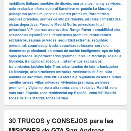
mobiliario italiano
,
muebles de diseño
,
muros altos
,
nanny services
,
ocio exclusivo
,
oferta cultural Sanchinarro
,
paddle La Moraleja
,
paisajismo premium
,
paneles solares premium
,
Paramédico
,
parques privados
,
perfiles de alto patrimonio
,
piscinas climatizadas
,
pistas deportivas
,
Porsche Madrid Norte
,
privacidad total
,
privacidad VIP
,
puertas acorazadas
,
Range Rover
,
rentabilidad alta
,
residencias diplomáticas
,
residencias premium
,
restaurantes
exclusivos
,
saunas privadas
,
seguridad extrema
,
seguridad
perimetral
,
seguridad privada
,
seguridad reforzada
,
servicio
doméstico profesional
,
sistemas de sonido inteligentes
,
spa de lujo
,
spas privados
,
supermercados gourmet
,
tenis La Moraleja
,
Tesla La
Moraleja
,
tranquilidad absoluta
,
tratamientos exclusivos
,
tratamientos faciales lujo
,
Tren
,
urbanización de lujo
,
urbanización
La Moraleja
,
urbanizaciones cerradas
,
vecindario de élite
,
vida
familiar de alto nivel
,
vida VIP La Moraleja
,
vigilancia 24 horas
,
villas
mediterráneas
,
villas privadas
,
viviendas premium
,
wellness
premium
,
y Vigilante
,
zona alta renta
,
zona exclusiva Madrid
,
zona
más cara España
,
zona residencial top España.
,
zona VIP Madrid
,
zonas de élite Madrid
,
zonas verdes
30 TRUCOS y CONSEJOS para las
MISIONES de GTA San Andreas