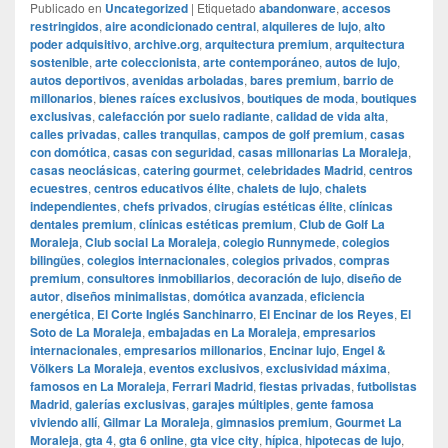
Publicado en
Uncategorized
|
Etiquetado
abandonware
,
accesos
restringidos
,
aire acondicionado central
,
alquileres de lujo
,
alto
poder adquisitivo
,
archive.org
,
arquitectura premium
,
arquitectura
sostenible
,
arte coleccionista
,
arte contemporáneo
,
autos de lujo
,
autos deportivos
,
avenidas arboladas
,
bares premium
,
barrio de
millonarios
,
bienes raíces exclusivos
,
boutiques de moda
,
boutiques
exclusivas
,
calefacción por suelo radiante
,
calidad de vida alta
,
calles privadas
,
calles tranquilas
,
campos de golf premium
,
casas
con domótica
,
casas con seguridad
,
casas millonarias La Moraleja
,
casas neoclásicas
,
catering gourmet
,
celebridades Madrid
,
centros
ecuestres
,
centros educativos élite
,
chalets de lujo
,
chalets
independientes
,
chefs privados
,
cirugías estéticas élite
,
clínicas
dentales premium
,
clínicas estéticas premium
,
Club de Golf La
Moraleja
,
Club social La Moraleja
,
colegio Runnymede
,
colegios
bilingües
,
colegios internacionales
,
colegios privados
,
compras
premium
,
consultores inmobiliarios
,
decoración de lujo
,
diseño de
autor
,
diseños minimalistas
,
domótica avanzada
,
eficiencia
energética
,
El Corte Inglés Sanchinarro
,
El Encinar de los Reyes
,
El
Soto de La Moraleja
,
embajadas en La Moraleja
,
empresarios
internacionales
,
empresarios millonarios
,
Encinar lujo
,
Engel &
Völkers La Moraleja
,
eventos exclusivos
,
exclusividad máxima
,
famosos en La Moraleja
,
Ferrari Madrid
,
fiestas privadas
,
futbolistas
Madrid
,
galerías exclusivas
,
garajes múltiples
,
gente famosa
viviendo allí
,
Gilmar La Moraleja
,
gimnasios premium
,
Gourmet La
Moraleja
,
gta 4
,
gta 6 online
,
gta vice city
,
hípica
,
hipotecas de lujo
,