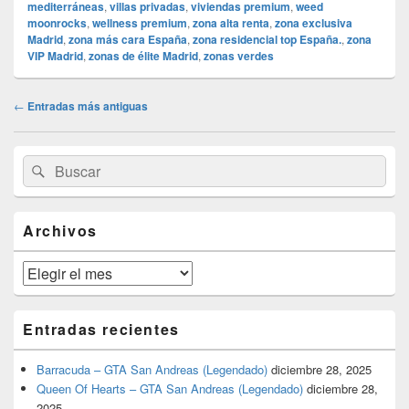
mediterráneas
,
villas privadas
,
viviendas premium
,
weed
moonrocks
,
wellness premium
,
zona alta renta
,
zona exclusiva
Madrid
,
zona más cara España
,
zona residencial top España.
,
zona
VIP Madrid
,
zonas de élite Madrid
,
zonas verdes
Navegación
←
Entradas más antiguas
de
entradas
El
Buscar
Buscar
área
por:
de
widget
barra
Archivos
lateral
primaria
Archivos
Entradas recientes
Barracuda – GTA San Andreas (Legendado)
diciembre 28, 2025
Queen Of Hearts – GTA San Andreas (Legendado)
diciembre 28,
2025