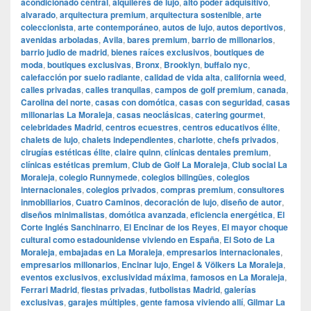
acondicionado central
,
alquileres de lujo
,
alto poder adquisitivo
,
alvarado
,
arquitectura premium
,
arquitectura sostenible
,
arte
coleccionista
,
arte contemporáneo
,
autos de lujo
,
autos deportivos
,
avenidas arboladas
,
Avila
,
bares premium
,
barrio de millonarios
,
barrio judio de madrid
,
bienes raíces exclusivos
,
boutiques de
moda
,
boutiques exclusivas
,
Bronx
,
Brooklyn
,
buffalo nyc
,
calefacción por suelo radiante
,
calidad de vida alta
,
california weed
,
calles privadas
,
calles tranquilas
,
campos de golf premium
,
canada
,
Carolina del norte
,
casas con domótica
,
casas con seguridad
,
casas
millonarias La Moraleja
,
casas neoclásicas
,
catering gourmet
,
celebridades Madrid
,
centros ecuestres
,
centros educativos élite
,
chalets de lujo
,
chalets independientes
,
charlotte
,
chefs privados
,
cirugías estéticas élite
,
claire quinn
,
clínicas dentales premium
,
clínicas estéticas premium
,
Club de Golf La Moraleja
,
Club social La
Moraleja
,
colegio Runnymede
,
colegios bilingües
,
colegios
internacionales
,
colegios privados
,
compras premium
,
consultores
inmobiliarios
,
Cuatro Caminos
,
decoración de lujo
,
diseño de autor
,
diseños minimalistas
,
domótica avanzada
,
eficiencia energética
,
El
Corte Inglés Sanchinarro
,
El Encinar de los Reyes
,
El mayor choque
cultural como estadounidense viviendo en España
,
El Soto de La
Moraleja
,
embajadas en La Moraleja
,
empresarios internacionales
,
empresarios millonarios
,
Encinar lujo
,
Engel & Völkers La Moraleja
,
eventos exclusivos
,
exclusividad máxima
,
famosos en La Moraleja
,
Ferrari Madrid
,
fiestas privadas
,
futbolistas Madrid
,
galerías
exclusivas
,
garajes múltiples
,
gente famosa viviendo allí
,
Gilmar La