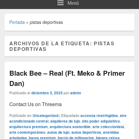
Menú
Portada
»
pistas deportivas
ARCHIVOS DE LA ETIQUETA:
PISTAS
DEPORTIVAS
Black Bee – Real (Ft. Meko & Primer
Dan)
Publicado el
diciembre 5, 2025
por
admin
Contact Us on Threema
Publicado en
Uncategorized
|
Etiquetado
accesos restringidos
,
aire
acondicionado central
,
alquileres de lujo
,
alto poder adquisitivo
,
arquitectura premium
,
arquitectura sostenible
,
arte coleccionista
,
arte contemporáneo
,
autos de lujo
,
autos deportivos
,
avenidas
arboladas
,
bares premium
,
barrio de millonarios
,
bienes raíces