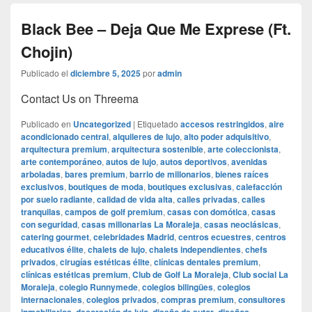
Black Bee – Deja Que Me Exprese (Ft.
Chojin)
Publicado el
diciembre 5, 2025
por
admin
Contact Us on Threema
Publicado en
Uncategorized
|
Etiquetado
accesos restringidos
,
aire
acondicionado central
,
alquileres de lujo
,
alto poder adquisitivo
,
arquitectura premium
,
arquitectura sostenible
,
arte coleccionista
,
arte contemporáneo
,
autos de lujo
,
autos deportivos
,
avenidas
arboladas
,
bares premium
,
barrio de millonarios
,
bienes raíces
exclusivos
,
boutiques de moda
,
boutiques exclusivas
,
calefacción
por suelo radiante
,
calidad de vida alta
,
calles privadas
,
calles
tranquilas
,
campos de golf premium
,
casas con domótica
,
casas
con seguridad
,
casas millonarias La Moraleja
,
casas neoclásicas
,
catering gourmet
,
celebridades Madrid
,
centros ecuestres
,
centros
educativos élite
,
chalets de lujo
,
chalets independientes
,
chefs
privados
,
cirugías estéticas élite
,
clínicas dentales premium
,
clínicas estéticas premium
,
Club de Golf La Moraleja
,
Club social La
Moraleja
,
colegio Runnymede
,
colegios bilingües
,
colegios
internacionales
,
colegios privados
,
compras premium
,
consultores
,
,
,