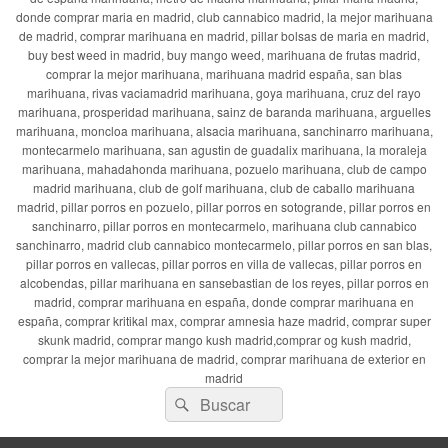
donde comprar maria en madrid, club cannabico madrid, la mejor marihuana
de madrid, comprar marihuana en madrid, pillar bolsas de maria en madrid,
buy best weed in madrid, buy mango weed, marihuana de frutas madrid,
comprar la mejor marihuana, marihuana madrid españa, san blas
marihuana, rivas vaciamadrid marihuana, goya marihuana, cruz del rayo
marihuana, prosperidad marihuana, sainz de baranda marihuana, arguelles
marihuana, moncloa marihuana, alsacia marihuana, sanchinarro marihuana,
montecarmelo marihuana, san agustin de guadalix marihuana, la moraleja
marihuana, mahadahonda marihuana, pozuelo marihuana, club de campo
madrid marihuana, club de golf marihuana, club de caballo marihuana
madrid, pillar porros en pozuelo, pillar porros en sotogrande, pillar porros en
sanchinarro, pillar porros en montecarmelo, marihuana club cannabico
sanchinarro, madrid club cannabico montecarmelo, pillar porros en san blas,
pillar porros en vallecas, pillar porros en villa de vallecas, pillar porros en
alcobendas, pillar marihuana en sansebastian de los reyes, pillar porros en
madrid, comprar marihuana en españa, donde comprar marihuana en
españa, comprar kritikal max, comprar amnesia haze madrid, comprar super
skunk madrid, comprar mango kush madrid,comprar og kush madrid,
comprar la mejor marihuana de madrid, comprar marihuana de exterior en
madrid
Buscar
Buscar
por: