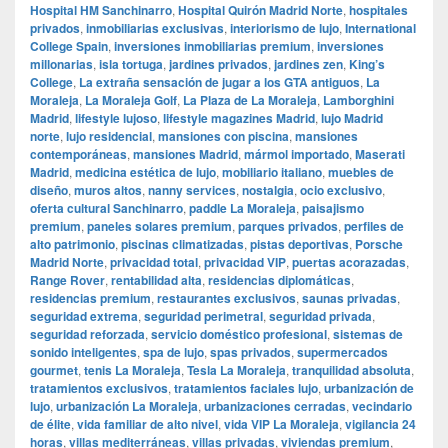
Hospital HM Sanchinarro
,
Hospital Quirón Madrid Norte
,
hospitales
privados
,
inmobiliarias exclusivas
,
interiorismo de lujo
,
International
College Spain
,
inversiones inmobiliarias premium
,
inversiones
millonarias
,
isla tortuga
,
jardines privados
,
jardines zen
,
King’s
College
,
La extraña sensación de jugar a los GTA antiguos
,
La
Moraleja
,
La Moraleja Golf
,
La Plaza de La Moraleja
,
Lamborghini
Madrid
,
lifestyle lujoso
,
lifestyle magazines Madrid
,
lujo Madrid
norte
,
lujo residencial
,
mansiones con piscina
,
mansiones
contemporáneas
,
mansiones Madrid
,
mármol importado
,
Maserati
Madrid
,
medicina estética de lujo
,
mobiliario italiano
,
muebles de
diseño
,
muros altos
,
nanny services
,
nostalgia
,
ocio exclusivo
,
oferta cultural Sanchinarro
,
paddle La Moraleja
,
paisajismo
premium
,
paneles solares premium
,
parques privados
,
perfiles de
alto patrimonio
,
piscinas climatizadas
,
pistas deportivas
,
Porsche
Madrid Norte
,
privacidad total
,
privacidad VIP
,
puertas acorazadas
,
Range Rover
,
rentabilidad alta
,
residencias diplomáticas
,
residencias premium
,
restaurantes exclusivos
,
saunas privadas
,
seguridad extrema
,
seguridad perimetral
,
seguridad privada
,
seguridad reforzada
,
servicio doméstico profesional
,
sistemas de
sonido inteligentes
,
spa de lujo
,
spas privados
,
supermercados
gourmet
,
tenis La Moraleja
,
Tesla La Moraleja
,
tranquilidad absoluta
,
tratamientos exclusivos
,
tratamientos faciales lujo
,
urbanización de
lujo
,
urbanización La Moraleja
,
urbanizaciones cerradas
,
vecindario
de élite
,
vida familiar de alto nivel
,
vida VIP La Moraleja
,
vigilancia 24
horas
,
villas mediterráneas
,
villas privadas
,
viviendas premium
,