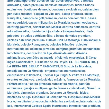
arte contemporáneo
,
autos de lujo
,
autos deportivos
,
avenidas
arboladas
,
bares premium
,
barrio de millonarios
,
bienes raíces
exclusivos
,
boutiques de moda
,
boutiques exclusivas
,
calefacción
por suelo radiante
,
calidad de vida alta
,
calles privadas
,
calles
tranquilas
,
campos de golf premium
,
casas con domótica
,
casas
con seguridad
,
casas millonarias La Moraleja
,
casas neoclásicas
,
catering gourmet
,
celebridades Madrid
,
centros ecuestres
,
centros
educativos élite
,
chalets de lujo
,
chalets independientes
,
chefs
privados
,
cirugías estéticas élite
,
clínicas dentales premium
,
clínicas estéticas premium
,
Club de Golf La Moraleja
,
Club social La
Moraleja
,
colegio Runnymede
,
colegios bilingües
,
colegios
internacionales
,
colegios privados
,
compras premium
,
consultores
inmobiliarios
,
decoración de lujo
,
diseño de autor
,
diseños
minimalistas
,
domótica avanzada
,
eficiencia energética
,
El Corte
Inglés Sanchinarro
,
El Encinar de los Reyes
,
EL REENCUENTRO |
LA REINA DEL BRILLO Y RAMONCÍN
,
El Soto de La Moraleja
,
embajadas en La Moraleja
,
empresarios internacionales
,
empresarios millonarios
,
Encinar lujo
,
Engel & Völkers La Moraleja
,
eventos exclusivos
,
exclusividad máxima
,
famosos en La Moraleja
,
Ferrari Madrid
,
fiestas privadas
,
futbolistas Madrid
,
galerías
exclusivas
,
garajes múltiples
,
gente famosa viviendo allí
,
Gilmar La
Moraleja
,
gimnasios premium
,
Gourmet La Moraleja
,
hípica
,
hipotecas de lujo
,
Hospital HM Sanchinarro
,
Hospital Quirón Madrid
Norte
,
hospitales privados
,
inmobiliarias exclusivas
,
interiorismo de
lujo
,
International College Spain
,
inversiones inmobiliarias premium
,