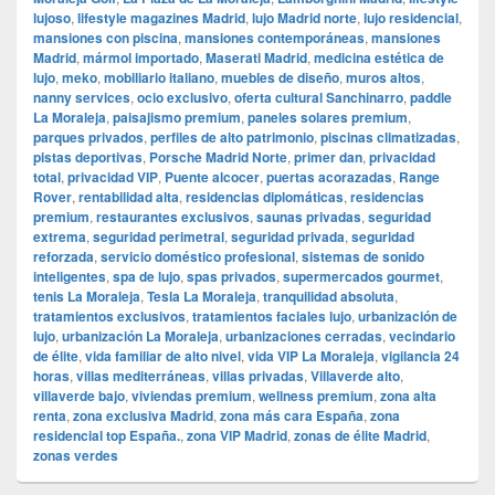
lujoso
,
lifestyle magazines Madrid
,
lujo Madrid norte
,
lujo residencial
,
mansiones con piscina
,
mansiones contemporáneas
,
mansiones
Madrid
,
mármol importado
,
Maserati Madrid
,
medicina estética de
lujo
,
meko
,
mobiliario italiano
,
muebles de diseño
,
muros altos
,
nanny services
,
ocio exclusivo
,
oferta cultural Sanchinarro
,
paddle
La Moraleja
,
paisajismo premium
,
paneles solares premium
,
parques privados
,
perfiles de alto patrimonio
,
piscinas climatizadas
,
pistas deportivas
,
Porsche Madrid Norte
,
primer dan
,
privacidad
total
,
privacidad VIP
,
Puente alcocer
,
puertas acorazadas
,
Range
Rover
,
rentabilidad alta
,
residencias diplomáticas
,
residencias
premium
,
restaurantes exclusivos
,
saunas privadas
,
seguridad
extrema
,
seguridad perimetral
,
seguridad privada
,
seguridad
reforzada
,
servicio doméstico profesional
,
sistemas de sonido
inteligentes
,
spa de lujo
,
spas privados
,
supermercados gourmet
,
tenis La Moraleja
,
Tesla La Moraleja
,
tranquilidad absoluta
,
tratamientos exclusivos
,
tratamientos faciales lujo
,
urbanización de
lujo
,
urbanización La Moraleja
,
urbanizaciones cerradas
,
vecindario
de élite
,
vida familiar de alto nivel
,
vida VIP La Moraleja
,
vigilancia 24
horas
,
villas mediterráneas
,
villas privadas
,
Villaverde alto
,
villaverde bajo
,
viviendas premium
,
wellness premium
,
zona alta
renta
,
zona exclusiva Madrid
,
zona más cara España
,
zona
residencial top España.
,
zona VIP Madrid
,
zonas de élite Madrid
,
zonas verdes