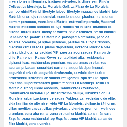
inversiones millonarias
,
jardines privados
,
jardines zen
,
King’s
College
,
La Moraleja
,
La Moraleja Golf
,
La Plaza de La Moraleja
,
Lamborghini Madrid
,
lifestyle lujoso
,
lifestyle magazines Madrid
,
lujo
Madrid norte
,
lujo residencial
,
mansiones con piscina
,
mansiones
contemporáneas
,
mansiones Madrid
,
mármol importado
,
Maserati
Madrid
,
medicina estética de lujo
,
mobiliario italiano
,
muebles de
diseño
,
muros altos
,
nanny services
,
ocio exclusivo
,
oferta cultural
Sanchinarro
,
paddle La Moraleja
,
paisajismo premium
,
paneles
solares premium
,
parques privados
,
perfiles de alto patrimonio
,
piscinas climatizadas
,
pistas deportivas
,
Porsche Madrid Norte
,
privacidad total
,
privacidad VIP
,
puertas acorazadas
,
Ramon de
pitis
,
Ramoncin
,
Range Rover
,
rentabilidad alta
,
residencias
diplomáticas
,
residencias premium
,
restaurantes exclusivos
,
saunas privadas
,
seguridad extrema
,
seguridad perimetral
,
seguridad privada
,
seguridad reforzada
,
servicio doméstico
profesional
,
sistemas de sonido inteligentes
,
spa de lujo
,
spas
privados
,
supermercados gourmet
,
tenis La Moraleja
,
Tesla La
Moraleja
,
tranquilidad absoluta
,
tratamientos exclusivos
,
tratamientos faciales lujo
,
urbanización de lujo
,
urbanización La
Moraleja
,
urbanizaciones cerradas
,
Valdezarza
,
vecindario de élite
,
vida familiar de alto nivel
,
vida VIP La Moraleja
,
vigilancia 24 horas
,
villas mediterráneas
,
villas privadas
,
viviendas premium
,
wellness
premium
,
zona alta renta
,
zona exclusiva Madrid
,
zona más cara
España
,
zona residencial top España.
,
zona VIP Madrid
,
zonas de
élite Madrid
,
zonas verdes