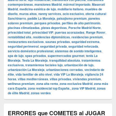
contemporáneas
,
mansiones Madrid
,
mármol importado
,
Maserati
Madrid
,
medicina estética de lujo
,
mobiliario italiano
,
muebles de
diseño
,
muros altos
,
nanny services
,
ocio exclusivo
,
oferta cultural
Sanchinarro
,
paddle La Moraleja
,
paisajismo premium
,
paneles
solares premium
,
parques privados
,
perfiles de alto patrimonio
,
piscinas climatizadas
,
pistas deportivas
,
Porsche Madrid Norte
,
privacidad total
,
privacidad VIP
,
puertas acorazadas
,
Range Rover
,
rentabilidad alta
,
residencias diplomáticas
,
residencias premium
,
restaurantes exclusivos
,
saunas privadas
,
seguridad extrema
,
seguridad perimetral
,
seguridad privada
,
seguridad reforzada
,
servicio doméstico profesional
,
sistemas de sonido inteligentes
,
spa de lujo
,
spas privados
,
supermercados gourmet
,
tenis La
Moraleja
,
Tesla La Moraleja
,
tranquilidad absoluta
,
tratamientos
exclusivos
,
tratamientos faciales lujo
,
urbanización de lujo
,
urbanización La Moraleja
,
urbanizaciones cerradas
,
vecindario de
élite
,
vida familiar de alto nivel
,
vida VIP La Moraleja
,
vigilancia 24
horas
,
villas mediterráneas
,
villas privadas
,
viviendas premium
,
wellness premium
,
zona alta renta
,
zona exclusiva Madrid
,
zona más
cara España
,
zona residencial top España.
,
zona VIP Madrid
,
zonas
de élite Madrid
,
zonas verdes
ERRORES que COMETES al JUGAR