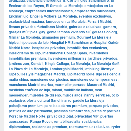
avanzada
,
eficiencia energética
,
El Corte Inglés Sanchinarro
,
El
Encinar de los Reyes
,
El Soto de La Moraleja
,
embajadas en La
Moraleja
,
empresarios internacionales
,
empresarios millonarios
,
Encinar lujo
,
Engel & Völkers La Moraleja
,
eventos exclusivos
,
exclusividad máxima
,
famosos en La Moraleja
,
Ferrari Madrid
,
fiestas privadas
,
futbolistas Madrid
,
galerías exclusivas
,
gamers
,
garajes múltiples
,
gay
,
gente famosa viviendo allí
,
getsession.org
,
Gilmar La Moraleja
,
gimnasios premium
,
Gourmet La Moraleja
,
hípica
,
hipotecas de lujo
,
Hospital HM Sanchinarro
,
Hospital Quirón
Madrid Norte
,
hospitales privados
,
inmobiliarias exclusivas
,
interiorismo de lujo
,
International College Spain
,
inversiones
inmobiliarias premium
,
inversiones millonarias
,
jardines privados
,
jardines zen
,
Kendall
,
King’s College
,
La Moraleja
,
La Moraleja Golf
,
La Plaza de La Moraleja
,
Lamborghini Madrid
,
latin king
,
lifestyle
lujoso
,
lifestyle magazines Madrid
,
lujo Madrid norte
,
lujo residencial
,
mafia china
,
mansiones con piscina
,
mansiones contemporáneas
,
mansiones Madrid
,
marica
,
mármol importado
,
Maserati Madrid
,
medicina estética de lujo
,
miami
,
mobiliario italiano
,
msn
messenger
,
muebles de diseño
,
muros altos
,
nanny services
,
ocio
exclusivo
,
oferta cultural Sanchinarro
,
paddle La Moraleja
,
paisajismo premium
,
paneles solares premium
,
parques privados
,
perfiles de alto patrimonio
,
piscinas climatizadas
,
pistas deportivas
,
Porsche Madrid Norte
,
privacidad total
,
privacidad VIP
,
puertas
acorazadas
,
Range Rover
,
rentabilidad alta
,
residencias
diplomáticas
,
residencias premium
,
restaurantes exclusivos
,
ryder
,