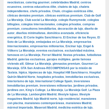
neoclásicas
,
catering gourmet
,
celebridades Madrid
,
centros
ecuestres
,
centros educativos élite
,
chalets de lujo
,
chalets
independientes
,
chefs privados
,
Chulo
,
cirugías estéticas élite
,
clínicas dentales premium
,
clínicas estéticas premium
,
Club de Golf
La Moraleja
,
Club social La Moraleja
,
colegio Runnymede
,
colegios
bilingües
,
colegios internacionales
,
colegios privados
,
compras
premium
,
consultores inmobiliarios
,
decoración de lujo
,
diseño de
autor
,
diseños minimalistas
,
domótica avanzada
,
eficiencia
energética
,
El Corte Inglés Sanchinarro
,
El Encinar de los Reyes
,
El
Soto de La Moraleja
,
embajadas en La Moraleja
,
empresarios
internacionales
,
empresarios millonarios
,
Encinar lujo
,
Engel &
Völkers La Moraleja
,
eventos exclusivos
,
exclusividad máxima
,
famosos en La Moraleja
,
Ferrari Madrid
,
fiestas privadas
,
futbolistas
Madrid
,
galerías exclusivas
,
garajes múltiples
,
gente famosa
viviendo allí
,
Gilmar La Moraleja
,
gimnasios premium
,
Gourmet La
Moraleja
,
GTA San Andreas-RECOMPENSAS por la misión de
Taxista
,
hípica
,
hipotecas de lujo
,
Hospital HM Sanchinarro
,
Hospital
Quirón Madrid Norte
,
hospitales privados
,
inmobiliarias exclusivas
,
interiorismo de lujo
,
International College Spain
,
inversiones
inmobiliarias premium
,
inversiones millonarias
,
jardines privados
,
jardines zen
,
King’s College
,
La Moraleja
,
La Moraleja Golf
,
La Plaza
de La Moraleja
,
Lamborghini Madrid
,
lifestyle lujoso
,
lifestyle
magazines Madrid
,
lujo Madrid norte
,
lujo residencial
,
mansiones
con piscina
,
mansiones contemporáneas
,
mansiones Madrid
,
mármol importado
,
Maserati Madrid
,
medicina estética de lujo
,