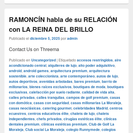
RAMONCÍN habla de su RELACIÓN
con LA REINA DEL BRILLO
Publicado el
diciembre 5, 2025
por
admin
Contact Us on Threema
Publicado en
Uncategorized
|
Etiquetado
accesos restringidos
,
aire
acondicionado central
,
alquileres de lujo
,
alto poder adquisitivo
,
android
,
android games
,
arquitectura premium
,
arquitectura
sostenible
,
arte coleccionista
,
arte contemporáneo
,
autos de lujo
,
autos deportivos
,
avenidas arboladas
,
bares premium
,
barrio de
millonarios
,
bienes raíces exclusivos
,
boutiques de moda
,
boutiques
exclusivas
,
calefacción por suelo radiante
,
calidad de vida alta
,
calles privadas
,
calles tranquilas
,
campos de golf premium
,
casas
con domótica
,
casas con seguridad
,
casas millonarias La Moraleja
,
casas neoclásicas
,
catering gourmet
,
celebridades Madrid
,
centros
ecuestres
,
centros educativos élite
,
chalets de lujo
,
chalets
independientes
,
chefs privados
,
cirugías estéticas élite
,
clínicas
dentales premium
,
clínicas estéticas premium
,
Club de Golf La
Moraleja
,
Club social La Moraleja
,
colegio Runnymede
,
colegios