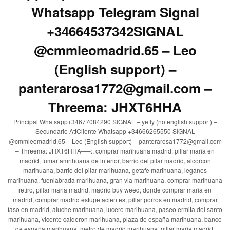
Whatsapp Telegram Signal
+34664537342SIGNAL
@cmmleomadrid.65 – Leo
(English support) –
panterarosa1772@gmail.com –
Threema: JHXT6HHA
Principal Whatsapp+34677084290 SIGNAL – yeffy (no english support) –
Secundario AttCliente Whatsapp +34666265550 SIGNAL
@cmmleomadrid.65 – Leo (English support) – panterarosa1772@gmail.com
– Threema: JHXT6HHA—–:: comprar marihuana madrid, pillar maria en
madrid, fumar amrihuana de interior, barrio del pilar madrid, alcorcon
marihuana, barrio del pilar marihuana, getafe marihuana, leganes
marihuana, fuenlabrada marihuana, gran via marihuana, comprar marihuana
retiro, pillar maria madrid, madrid buy weed, donde comprar maria en
madrid, comprar madrid estupefacientes, pillar porros en madrid, comprar
faso en madrid, aluche marihuana, lucero marihuana, paseo ermita del santo
marihuana, vicente calderon marihuana, plaza de españa marihuana, banco
de españa marihuana, metro de madrid marihuana, pillar maria madrid,