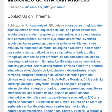
Publicado el
diciembre 5, 2025
por
admin
Contact Us on Threema
Publicado en
Uncategorized
|
Etiquetado
accesos restringidos
,
aire
acondicionado central
,
alquileres de lujo
,
alto poder adquisitivo
,
arquitectura premium
,
arquitectura sostenible
,
arte coleccionista
,
arte contemporáneo
,
autos de lujo
,
autos deportivos
,
avenidas
arboladas
,
bares premium
,
barrio de millonarios
,
bienes raíces
exclusivos
,
boutiques de moda
,
boutiques exclusivas
,
calefacción
por suelo radiante
,
calidad de vida alta
,
calles privadas
,
calles
tranquilas
,
campos de golf premium
,
casas con domótica
,
casas
con seguridad
,
casas millonarias La Moraleja
,
casas neoclásicas
,
catering gourmet
,
celebridades Madrid
,
centros ecuestres
,
centros
educativos élite
,
chalets de lujo
,
chalets independientes
,
chefs
privados
,
cirugías estéticas élite
,
clínicas dentales premium
,
clínicas estéticas premium
,
Club de Golf La Moraleja
,
Club social La
Moraleja
,
colegio Runnymede
,
colegios bilingües
,
colegios
internacionales
,
colegios privados
,
compras premium
,
consultores
inmobiliarios
,
decoración de lujo
,
diseño de autor
,
diseños
minimalistas
,
domótica avanzada
,
eficiencia energética
,
El Corte
Inglés Sanchinarro
,
El Encinar de los Reyes
,
El Soto de La Moraleja
,
embajadas en La Moraleja
,
empresarios internacionales
,
empresarios millonarios
,
Encinar lujo
,
Engel & Völkers La Moraleja
,