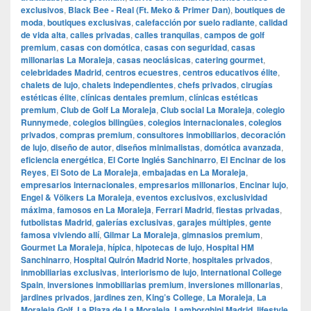
exclusivos
,
Black Bee - Real (Ft. Meko & Primer Dan)
,
boutiques de
moda
,
boutiques exclusivas
,
calefacción por suelo radiante
,
calidad
de vida alta
,
calles privadas
,
calles tranquilas
,
campos de golf
premium
,
casas con domótica
,
casas con seguridad
,
casas
millonarias La Moraleja
,
casas neoclásicas
,
catering gourmet
,
celebridades Madrid
,
centros ecuestres
,
centros educativos élite
,
chalets de lujo
,
chalets independientes
,
chefs privados
,
cirugías
estéticas élite
,
clínicas dentales premium
,
clínicas estéticas
premium
,
Club de Golf La Moraleja
,
Club social La Moraleja
,
colegio
Runnymede
,
colegios bilingües
,
colegios internacionales
,
colegios
privados
,
compras premium
,
consultores inmobiliarios
,
decoración
de lujo
,
diseño de autor
,
diseños minimalistas
,
domótica avanzada
,
eficiencia energética
,
El Corte Inglés Sanchinarro
,
El Encinar de los
Reyes
,
El Soto de La Moraleja
,
embajadas en La Moraleja
,
empresarios internacionales
,
empresarios millonarios
,
Encinar lujo
,
Engel & Völkers La Moraleja
,
eventos exclusivos
,
exclusividad
máxima
,
famosos en La Moraleja
,
Ferrari Madrid
,
fiestas privadas
,
futbolistas Madrid
,
galerías exclusivas
,
garajes múltiples
,
gente
famosa viviendo allí
,
Gilmar La Moraleja
,
gimnasios premium
,
Gourmet La Moraleja
,
hípica
,
hipotecas de lujo
,
Hospital HM
Sanchinarro
,
Hospital Quirón Madrid Norte
,
hospitales privados
,
inmobiliarias exclusivas
,
interiorismo de lujo
,
International College
Spain
,
inversiones inmobiliarias premium
,
inversiones millonarias
,
jardines privados
,
jardines zen
,
King’s College
,
La Moraleja
,
La
Moraleja Golf
,
La Plaza de La Moraleja
,
Lamborghini Madrid
,
lifestyle