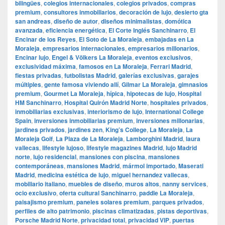
bilingües
,
colegios internacionales
,
colegios privados
,
compras
premium
,
consultores inmobiliarios
,
decoración de lujo
,
desierto gta
san andreas
,
diseño de autor
,
diseños minimalistas
,
domótica
avanzada
,
eficiencia energética
,
El Corte Inglés Sanchinarro
,
El
Encinar de los Reyes
,
El Soto de La Moraleja
,
embajadas en La
Moraleja
,
empresarios internacionales
,
empresarios millonarios
,
Encinar lujo
,
Engel & Völkers La Moraleja
,
eventos exclusivos
,
exclusividad máxima
,
famosos en La Moraleja
,
Ferrari Madrid
,
fiestas privadas
,
futbolistas Madrid
,
galerías exclusivas
,
garajes
múltiples
,
gente famosa viviendo allí
,
Gilmar La Moraleja
,
gimnasios
premium
,
Gourmet La Moraleja
,
hípica
,
hipotecas de lujo
,
Hospital
HM Sanchinarro
,
Hospital Quirón Madrid Norte
,
hospitales privados
,
inmobiliarias exclusivas
,
interiorismo de lujo
,
International College
Spain
,
inversiones inmobiliarias premium
,
inversiones millonarias
,
jardines privados
,
jardines zen
,
King’s College
,
La Moraleja
,
La
Moraleja Golf
,
La Plaza de La Moraleja
,
Lamborghini Madrid
,
laura
vallecas
,
lifestyle lujoso
,
lifestyle magazines Madrid
,
lujo Madrid
norte
,
lujo residencial
,
mansiones con piscina
,
mansiones
contemporáneas
,
mansiones Madrid
,
mármol importado
,
Maserati
Madrid
,
medicina estética de lujo
,
miguel hernandez vallecas
,
mobiliario italiano
,
muebles de diseño
,
muros altos
,
nanny services
,
ocio exclusivo
,
oferta cultural Sanchinarro
,
paddle La Moraleja
,
paisajismo premium
,
paneles solares premium
,
parques privados
,
perfiles de alto patrimonio
,
piscinas climatizadas
,
pistas deportivas
,
Porsche Madrid Norte
,
privacidad total
,
privacidad VIP
,
puertas