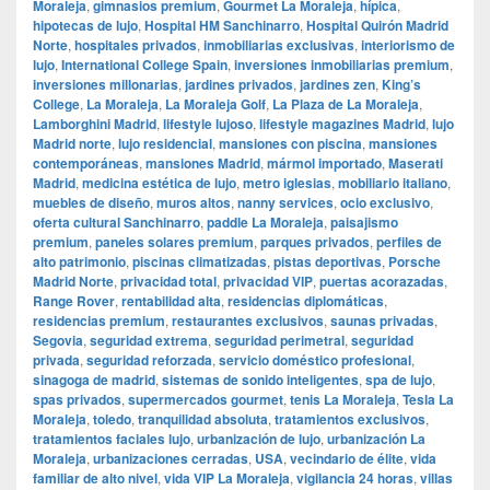
Moraleja
,
gimnasios premium
,
Gourmet La Moraleja
,
hípica
,
hipotecas de lujo
,
Hospital HM Sanchinarro
,
Hospital Quirón Madrid
Norte
,
hospitales privados
,
inmobiliarias exclusivas
,
interiorismo de
lujo
,
International College Spain
,
inversiones inmobiliarias premium
,
inversiones millonarias
,
jardines privados
,
jardines zen
,
King’s
College
,
La Moraleja
,
La Moraleja Golf
,
La Plaza de La Moraleja
,
Lamborghini Madrid
,
lifestyle lujoso
,
lifestyle magazines Madrid
,
lujo
Madrid norte
,
lujo residencial
,
mansiones con piscina
,
mansiones
contemporáneas
,
mansiones Madrid
,
mármol importado
,
Maserati
Madrid
,
medicina estética de lujo
,
metro iglesias
,
mobiliario italiano
,
muebles de diseño
,
muros altos
,
nanny services
,
ocio exclusivo
,
oferta cultural Sanchinarro
,
paddle La Moraleja
,
paisajismo
premium
,
paneles solares premium
,
parques privados
,
perfiles de
alto patrimonio
,
piscinas climatizadas
,
pistas deportivas
,
Porsche
Madrid Norte
,
privacidad total
,
privacidad VIP
,
puertas acorazadas
,
Range Rover
,
rentabilidad alta
,
residencias diplomáticas
,
residencias premium
,
restaurantes exclusivos
,
saunas privadas
,
Segovia
,
seguridad extrema
,
seguridad perimetral
,
seguridad
privada
,
seguridad reforzada
,
servicio doméstico profesional
,
sinagoga de madrid
,
sistemas de sonido inteligentes
,
spa de lujo
,
spas privados
,
supermercados gourmet
,
tenis La Moraleja
,
Tesla La
Moraleja
,
toledo
,
tranquilidad absoluta
,
tratamientos exclusivos
,
tratamientos faciales lujo
,
urbanización de lujo
,
urbanización La
Moraleja
,
urbanizaciones cerradas
,
USA
,
vecindario de élite
,
vida
familiar de alto nivel
,
vida VIP La Moraleja
,
vigilancia 24 horas
,
villas