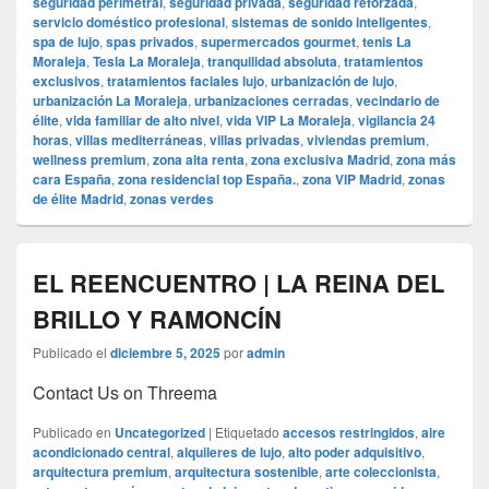
seguridad perimetral
,
seguridad privada
,
seguridad reforzada
,
servicio doméstico profesional
,
sistemas de sonido inteligentes
,
spa de lujo
,
spas privados
,
supermercados gourmet
,
tenis La
Moraleja
,
Tesla La Moraleja
,
tranquilidad absoluta
,
tratamientos
exclusivos
,
tratamientos faciales lujo
,
urbanización de lujo
,
urbanización La Moraleja
,
urbanizaciones cerradas
,
vecindario de
élite
,
vida familiar de alto nivel
,
vida VIP La Moraleja
,
vigilancia 24
horas
,
villas mediterráneas
,
villas privadas
,
viviendas premium
,
wellness premium
,
zona alta renta
,
zona exclusiva Madrid
,
zona más
cara España
,
zona residencial top España.
,
zona VIP Madrid
,
zonas
de élite Madrid
,
zonas verdes
EL REENCUENTRO | LA REINA DEL
BRILLO Y RAMONCÍN
Publicado el
diciembre 5, 2025
por
admin
Contact Us on Threema
Publicado en
Uncategorized
|
Etiquetado
accesos restringidos
,
aire
acondicionado central
,
alquileres de lujo
,
alto poder adquisitivo
,
arquitectura premium
,
arquitectura sostenible
,
arte coleccionista
,