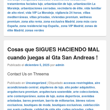
tratamientos faciales lujo
,
urbanización de lujo
,
urbanización La
Moraleja
,
urbanizaciones cerradas
,
vecindario de élite
,
vida familiar
de alto nivel
,
vida VIP La Moraleja
,
vigilancia 24 horas
,
villas
mediterráneas
,
villas privadas
,
viviendas premium
,
wellness
premium
,
zona alta renta
,
zona exclusiva Madrid
,
zona más cara
España
,
zona residencial top España.
,
zona VIP Madrid
,
zonas de
élite Madrid
,
zonas verdes
Cosas que SIGUES HACIENDO MAL
cuando juegas al Gta San Andreas !
Publicado el
diciembre 5, 2025
por
admin
Contact Us on Threema
Publicado en
Uncategorized
|
Etiquetado
accesos restringidos
,
aire
acondicionado central
,
alquileres de lujo
,
alto poder adquisitivo
,
arquitectura premium
,
arquitectura sostenible
,
arte coleccionista
,
arte contemporáneo
,
autos de lujo
,
autos deportivos
,
avenidas
arboladas
,
bares premium
,
barrio de millonarios
,
bienes raíces
exclusivos
,
boutiques de moda
,
boutiques exclusivas
,
calefacción
por suelo radiante
,
calidad de vida alta
,
calles privadas
,
calles