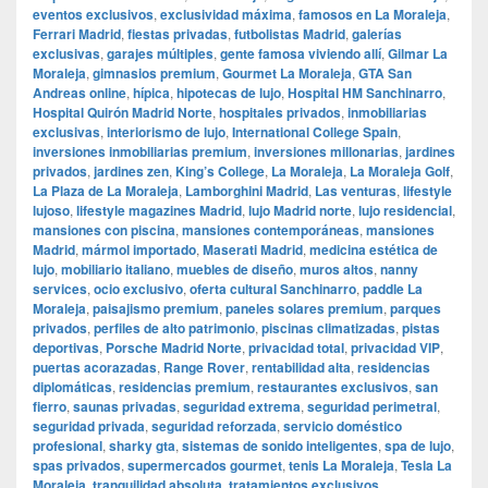
eventos exclusivos
,
exclusividad máxima
,
famosos en La Moraleja
,
Ferrari Madrid
,
fiestas privadas
,
futbolistas Madrid
,
galerías
exclusivas
,
garajes múltiples
,
gente famosa viviendo allí
,
Gilmar La
Moraleja
,
gimnasios premium
,
Gourmet La Moraleja
,
GTA San
Andreas online
,
hípica
,
hipotecas de lujo
,
Hospital HM Sanchinarro
,
Hospital Quirón Madrid Norte
,
hospitales privados
,
inmobiliarias
exclusivas
,
interiorismo de lujo
,
International College Spain
,
inversiones inmobiliarias premium
,
inversiones millonarias
,
jardines
privados
,
jardines zen
,
King’s College
,
La Moraleja
,
La Moraleja Golf
,
La Plaza de La Moraleja
,
Lamborghini Madrid
,
Las venturas
,
lifestyle
lujoso
,
lifestyle magazines Madrid
,
lujo Madrid norte
,
lujo residencial
,
mansiones con piscina
,
mansiones contemporáneas
,
mansiones
Madrid
,
mármol importado
,
Maserati Madrid
,
medicina estética de
lujo
,
mobiliario italiano
,
muebles de diseño
,
muros altos
,
nanny
services
,
ocio exclusivo
,
oferta cultural Sanchinarro
,
paddle La
Moraleja
,
paisajismo premium
,
paneles solares premium
,
parques
privados
,
perfiles de alto patrimonio
,
piscinas climatizadas
,
pistas
deportivas
,
Porsche Madrid Norte
,
privacidad total
,
privacidad VIP
,
puertas acorazadas
,
Range Rover
,
rentabilidad alta
,
residencias
diplomáticas
,
residencias premium
,
restaurantes exclusivos
,
san
fierro
,
saunas privadas
,
seguridad extrema
,
seguridad perimetral
,
seguridad privada
,
seguridad reforzada
,
servicio doméstico
profesional
,
sharky gta
,
sistemas de sonido inteligentes
,
spa de lujo
,
spas privados
,
supermercados gourmet
,
tenis La Moraleja
,
Tesla La
Moraleja
,
tranquilidad absoluta
,
tratamientos exclusivos
,