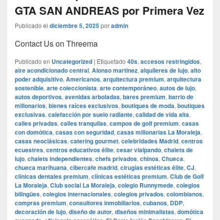
GTA SAN ANDREAS por Primera Vez
Publicado el
diciembre 5, 2025
por
admin
Contact Us on Threema
Publicado en
Uncategorized
|
Etiquetado
40s
,
accesos restringidos
,
aire acondicionado central
,
Alonso martinez
,
alquileres de lujo
,
alto
poder adquisitivo
,
Americanos
,
arquitectura premium
,
arquitectura
sostenible
,
arte coleccionista
,
arte contemporáneo
,
autos de lujo
,
autos deportivos
,
avenidas arboladas
,
bares premium
,
barrio de
millonarios
,
bienes raíces exclusivos
,
boutiques de moda
,
boutiques
exclusivas
,
calefacción por suelo radiante
,
calidad de vida alta
,
calles privadas
,
calles tranquilas
,
campos de golf premium
,
casas
con domótica
,
casas con seguridad
,
casas millonarias La Moraleja
,
casas neoclásicas
,
catering gourmet
,
celebridades Madrid
,
centros
ecuestres
,
centros educativos élite
,
cesar vialpando
,
chalets de
lujo
,
chalets independientes
,
chefs privados
,
chinos
,
Chueca
,
chueca marihuana
,
cibercafe madrid
,
cirugías estéticas élite
,
CJ
,
clínicas dentales premium
,
clínicas estéticas premium
,
Club de Golf
La Moraleja
,
Club social La Moraleja
,
colegio Runnymede
,
colegios
bilingües
,
colegios internacionales
,
colegios privados
,
colombianos
,
compras premium
,
consultores inmobiliarios
,
cubanos
,
DDP
,
decoración de lujo
,
diseño de autor
,
diseños minimalistas
,
domótica