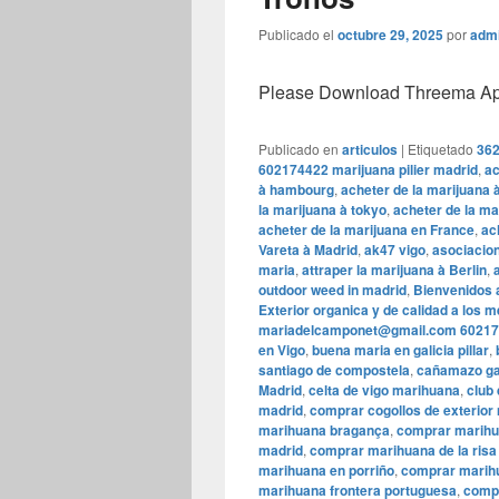
Publicado el
octubre 29, 2025
por
adm
Please Download Threema Appt
Publicado en
articulos
|
Etiquetado
362
602174422 marijuana pilier madrid
,
ac
à hambourg
,
acheter de la marijuana 
la marijuana à tokyo
,
acheter de la ma
acheter de la marijuana en France
,
ac
Vareta à Madrid
,
ak47 vigo
,
asociacion
maria
,
attraper la marijuana à Berlin
,
outdoor weed in madrid
,
Bienvenidos 
Exterior organica y de calidad a los 
mariadelcamponet@gmail.com 60217
en Vigo
,
buena maria en galicia pillar
,
santiago de compostela
,
cañamazo ga
Madrid
,
celta de vigo marihuana
,
club
madrid
,
comprar cogollos de exterior
marihuana bragança
,
comprar marih
madrid
,
comprar marihuana de la risa
marihuana en porriño
,
comprar marihu
marihuana frontera portuguesa
,
compr