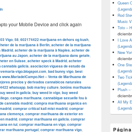
Queen O
(Legend
in
Rod Stew
Music V
o your Mobile Device and click again
Toto – 
diciembr
03 Vigo
,
58
,
602174422 marijuana en dehors og kush
,
I Love 
heter de la marijuana à Berlin
,
acheter de la marijuana
(Legend
à Madrid
,
acheter de la marijuana à Naples
,
acheter de
New Yor
rijuana au Japon
,
acheter de la marijuana dans getafe
,
diciembr
heter en Suisse
,
acheter speck à Madrid
,
acheter
One Ste
 cannabis galicia
,
asociacion viguesa de estudo da
(Legend
avemaria-vigo.blogspot.com
,
bad bunny vigo
,
best
a www.MariadelCampo.Net – Venta de Marihuana de
Two Tic
mejores precios y derivados cannabicos naturales
(Legend
4422 whatsapp
,
bob marley culture
,
botóns marihuana
Plush –
buy weed in galicia
,
buy weed in vigo
,
buy weed
diciembr
llego
,
cangas marihuana
,
cannabique sexuelle fou à
All My 
 de cannabis madrid
,
compra marihuana organica en
(Legend
 madrid
,
comprar critical kali mist madrid
,
comprar
uana clemença
,
comprar marihuana de exterior en
 en madrid
,
comprar marihuana en galicia
,
comprar
ana en tui
,
comprar marihuana en vigo
,
comprar
Página
ar marihuana portugal
,
comprar marihuana vigo
,