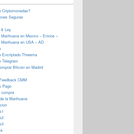
e Criptomonedas?
iones Seguras
 & Ley
 Marihuana en Mexico – Envios –
 Marihuana en USA – AD
o
o Encriptado Threema
o Telegram
omprar Bitcoin en Madrid
 Feedback CMM
& Pago
r compra
 de la Marihuana
cion
s1
s2
s3
ta