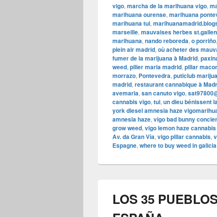
vigo
,
marcha de la marihuana vigo
,
ma
marihuana ourense
,
marihuana ponte
marihuana tui
,
marihuanamadrid.blog
marseille
,
mauvaises herbes st.gallen 
marihuana
,
nando reboreda
,
o porriño
plein air madrid
,
où acheter des mauva
fumer de la marijuana à Madrid
,
paxin
weed
,
pilier maria madrid
,
pillar maco
morrazo
,
Pontevedra
,
puticlub mariju
madrid
,
restaurant cannabique à Madr
avemaria
,
san canuto vigo
,
sat97800
cannabis vigo
,
tui
,
un dieu bénissent l
york diesel amnesia haze vigomarih
amnesia haze
,
vigo bad bunny concie
grow weed
,
vigo lemon haze cannabis 
Av. da Gran Vía
,
vigo pillar cannabis
,
v
Espagne
,
where to buy weed in galicia
LOS 35 PUEBLO