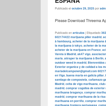
ESPAÑA
Publicado el
octubre 29, 2025
por
adm
Please Download Threema Appt
Publicado en
articulos
|
Etiquetado
362
602174422 marijuana pilier madrid
,
ac
à hambourg
,
acheter de la marijuana 
la marijuana à tokyo
,
acheter de la ma
acheter de la marijuana en France
,
ac
Vareta à Madrid
,
ak47 vigo
,
asociacion
maria
,
attraper la marijuana à Berlin
,
outdoor weed in madrid
,
Bienvenidos 
Exterior organica y de calidad a los 
mariadelcamponet@gmail.com 60217
en Vigo
,
buena maria en galicia pillar
,
santiago de compostela
,
cañamazo ga
Madrid
,
celta de vigo marihuana
,
club
madrid
,
comprar cogollos de exterior
marihuana bragança
,
comprar marih
madrid
,
comprar marihuana de la risa
marihuana en porriño
,
comprar marihu
marihuana frontera portuguesa
,
compr