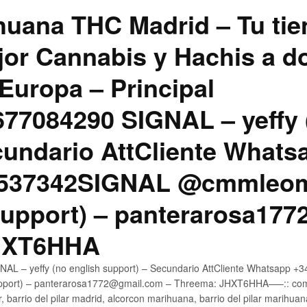
uana THC Madrid – Tu tie
jor Cannabis y Hachis a do
Europa – Principal
7084290 SIGNAL – yeffy 
cundario AttCliente Whats
4537342SIGNAL @cmmleom
support) – panterarosa17
JHXT6HHA
AL – yeffy (no english support) – Secundario AttCliente Whatsapp 
pport) – panterarosa1772@gmail.com – Threema: JHXT6HHA—–:: compr
, barrio del pilar madrid, alcorcon marihuana, barrio del pilar marihua