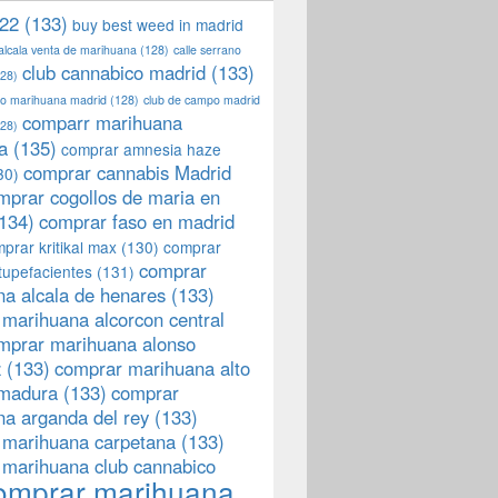
22
(133)
buy best weed in madrid
 alcala venta de marihuana
(128)
calle serrano
club cannabico madrid
(133)
28)
llo marihuana madrid
(128)
club de campo madrid
comparr marihuana
28)
a
(135)
comprar amnesia haze
comprar cannabis Madrid
30)
mprar cogollos de maria en
134)
comprar faso en madrid
prar kritikal max
(130)
comprar
comprar
tupefacientes
(131)
a alcala de henares
(133)
marihuana alcorcon central
mprar marihuana alonso
z
(133)
comprar marihuana alto
emadura
(133)
comprar
a arganda del rey
(133)
 marihuana carpetana
(133)
 marihuana club cannabico
omprar marihuana