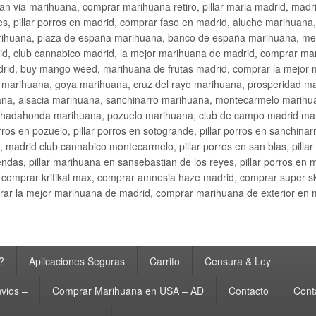
an via marihuana, comprar marihuana retiro, pillar maria madrid, mad
s, pillar porros en madrid, comprar faso en madrid, aluche marihuana,
rihuana, plaza de españa marihuana, banco de españa marihuana, metr
d, club cannabico madrid, la mejor marihuana de madrid, comprar mari
drid, buy mango weed, marihuana de frutas madrid, comprar la mejor
d marihuana, goya marihuana, cruz del rayo marihuana, prosperidad m
na, alsacia marihuana, sanchinarro marihuana, montecarmelo marihua
hadahonda marihuana, pozuelo marihuana, club de campo madrid mari
ros en pozuelo, pillar porros en sotogrande, pillar porros en sanchinar
madrid club cannabico montecarmelo, pillar porros en san blas, pillar p
cobendas, pillar marihuana en sansebastian de los reyes, pillar porros 
comprar kritikal max, comprar amnesia haze madrid, comprar super 
ar la mejor marihuana de madrid, comprar marihuana de exterior en 
?
Aplicaciones Seguras
Carrito
Censura & Ley
vios –
Comprar Marihuana en USA – AD
Contacto
Cont