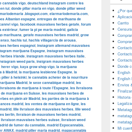
de cannabis vigo
,
deutschland instagram contre les
en tui
,
donde pillar maria en vigo
,
donde pillar weed
¿Por qu
rmariodemaria .blogspot.com
,
elarmariodemaria.com
,
Aplicac
rbes Albanian espagne
,
entregas de marihuana de
Carrito
cannvi vigo
,
facebook mauvaises herbes getafe
,
forum
Censura
s extérieur
,
fumer la pi pe maria madrid
,
galicia
igo marihuana
,
getafe mauvaises herbes madrid
,
grow
Comprar
xenxo
,
hachis tui
,
hachis villagarcia de arousa
,
Comprar
ses herbes espagnol
,
instagram allemand mauvaises
Contact
stagram marijuana Espagne
,
instagram mauvaises
Contact
herbes irlande
,
instagram mauvaises herbes italie
,
Contact
instagram weed paris
,
instgram mauvaises herbes
Donde c
 herer vigo
,
kaya grow shop vigo
,
la marijuana
a à Madrid
,
la marijuana lesbienne Espagne
,
la
English
 pilier à helsinki
,
le cannabis acheter de la nourriture
English
 marijuana Madrid
,
le sexe cannabique madrid
,
les
Envios 
 livraisons de marijuana à toute l’Espagne
,
les livraisons
Finaliza
s de marijuana en Suisse
,
les mauvaises herbes de
Historia
rbes en plein air Madrid
,
les parties de la marijuana à
Legaliza
acances madrid
,
les ventes de marijuana en ligne
,
les
 madrid
,
lille livraison des mauvaises herbes
,
lille weed
Metatag
es berlin
,
livraison de mauvaises herbes madrid
,
metatag
,
livraison mauvaises herbes suisse
,
livraison weed
metatag
drid de fumer du cannabis
,
madrid Expocannabis
,
Mi cuen
er AWAX
,
madrid pilier maria madrid
,
mapacannabis