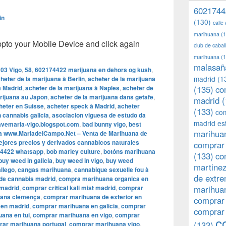
6021744
in
(130)
calle
marihuana
(1
o your Mobile Device and click again
club de caba
marihuana
(1
malasañ
03 Vigo
,
58
,
602174422 marijuana en dehors og kush
,
madrid
(1
heter de la marijuana à Berlin
,
acheter de la marijuana
à Madrid
,
acheter de la marijuana à Naples
,
acheter de
(135)
co
rijuana au Japon
,
acheter de la marijuana dans getafe
,
madrid
(
heter en Suisse
,
acheter speck à Madrid
,
acheter
(133)
com
 cannabis galicia
,
asociacion viguesa de estudo da
madrid es
avemaria-vigo.blogspot.com
,
bad bunny vigo
,
best
marihuan
a www.MariadelCampo.Net – Venta de Marihuana de
mejores precios y derivados cannabicos naturales
comprar 
4422 whatsapp
,
bob marley culture
,
botóns marihuana
(133)
co
buy weed in galicia
,
buy weed in vigo
,
buy weed
martine
llego
,
cangas marihuana
,
cannabique sexuelle fou à
de extr
 de cannabis madrid
,
compra marihuana organica en
 madrid
,
comprar critical kali mist madrid
,
comprar
marihuan
uana clemença
,
comprar marihuana de exterior en
comprar
 en madrid
,
comprar marihuana en galicia
,
comprar
comprar
ana en tui
,
comprar marihuana en vigo
,
comprar
c
(133)
ar marihuana portugal
,
comprar marihuana vigo
,