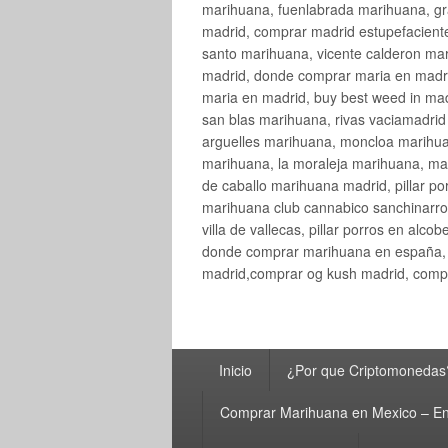
marihuana, fuenlabrada marihuana, gr
madrid, comprar madrid estupefaciente
santo marihuana, vicente calderon ma
madrid, donde comprar maria en madri
maria en madrid, buy best weed in ma
san blas marihuana, rivas vaciamadri
arguelles marihuana, moncloa marihua
marihuana, la moraleja marihuana, ma
de caballo marihuana madrid, pillar por
marihuana club cannabico sanchinarro, 
villa de vallecas, pillar porros en al
donde comprar marihuana en españa, 
madrid,comprar og kush madrid, compr
Menú
Inicio
¿Por que Criptomonedas
principal
Comprar Marihuana en Mexico – En