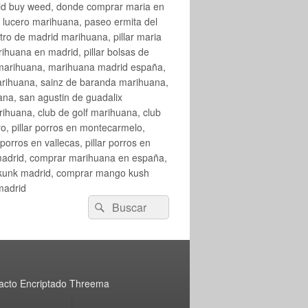
rid buy weed, donde comprar maria en
 lucero marihuana, paseo ermita del
o de madrid marihuana, pillar maria
huana en madrid, pillar bolsas de
 marihuana, marihuana madrid españa,
arihuana, sainz de baranda marihuana,
na, san agustin de guadalix
huana, club de golf marihuana, club
ro, pillar porros en montecarmelo,
orros en vallecas, pillar porros en
en madrid, comprar marihuana en españa,
skunk madrid, comprar mango kush
madrid
Buscar
Buscar
por:
acto Encriptado Threema