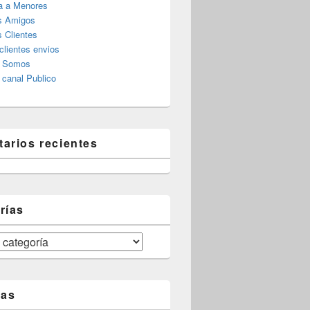
a a Menores
s Amigos
 Clientes
clientes envios
s Somos
canal Publico
arios recientes
rías
tas