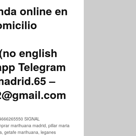
nda online en
micilio
(no english
app Telegram
adrid.65 –
72@gmail.com
+34666265550 SIGNAL
ar marihuana madrid, pillar maria
na, getafe marihuana, leganes