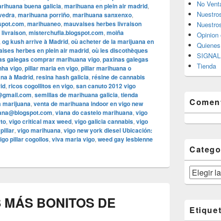
No Vent
rihuana buena galicia
,
marihuana en plein air madrid
,
Nuestro
vedra
,
marihuana porriño
,
marihuana sanxenxo
,
spot.com
,
marihuaneo
,
mauvaises herbes livraison
Nuestros
livraison
,
misterchufla.blogspot.com
,
moiña
Opinion 
,
og kush arrive à Madrid
,
où acheter de la marijuana en
Quiene
ises herbes en plein air madrid
,
où les discothèques
SIGNAL 
as galegas comprar marihuana vigo
,
paxinas galegas
Tienda
nha vigo
,
pillar maria en vigo
,
pillar marihuana o
ana à Madrid
,
resina hash galicia
,
résine de cannabis
id
,
ricos cogollitos en vigo
,
san canuto 2012 vigo
@gmail.com
,
semillas de marihuana galicia
,
tienda
Coment
a marijuana
,
venta de marihuana indoor en vigo new
uana@blogspot.com
,
viana do castelo marihuana
,
vigo
rto
,
vigo critical max weed
,
vigo galicia cannabis
,
vigo
pillar
,
vigo marihuana
,
vigo new york diesel Ubicación:
igo pillar cogollos
,
viva maria vigo
,
weed gay lesbienne
Catego
Categorías
S MÁS BONITOS DE
Etique