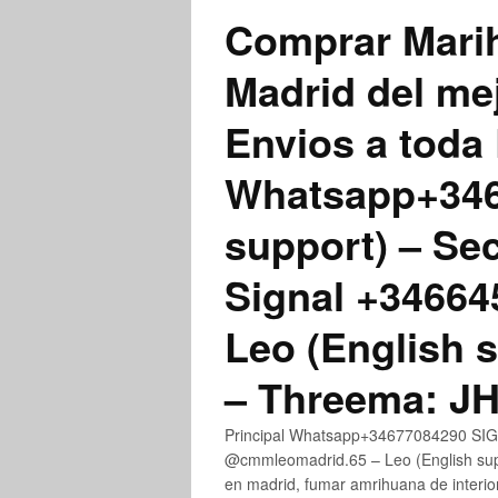
Comprar Marih
Madrid del me
Envios a toda 
Whatsapp+3467
support) – Se
Signal +3466
Leo (English 
– Threema: 
Principal Whatsapp+34677084290 SIGN
@cmmleomadrid.65 – Leo (English su
en madrid, fumar amrihuana de interior