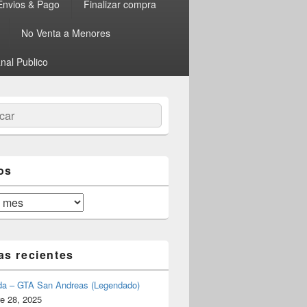
Envios & Pago
Finalizar compra
No Venta a Menores
nal Publico
ar
os
as recientes
da – GTA San Andreas (Legendado)
e 28, 2025