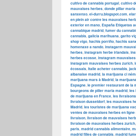
cultivo de cannabis portugal
,
cultivo 
mauvaises herbes
,
donde pillar maria 
sanxenxo
,
el-durru.blogspot.com
,
ela
en plein air contre les mauvaises he
exterior en mano
,
España Etiquetas a
cannabique madrid
,
fumer du cannabi
cannabis
,
galicia marihuana
,
garito v
shop vigo
,
hachis porriño
,
hachis san
homenaxe a nando
,
instagarm mauvai
herbes
,
instagram herbe irlandais
,
in
herbes ecosse
,
instagram mauvaises 
instagram mauvaises herbes zurich
,
écossais
,
Italie acheter cannabis
,
jack
albanaise madrid
,
la marijuana ci ném
marijuana mars à Madrid
,
la marijuana
Espagne
,
le premier restaurant de la
bourgeons de pilier maria madrid
,
les
de marijuana en France
,
les livraison
livraison dusseldorf
,
les mauvaises he
Madrid
,
les touristes de marijuana v
ventes de mauvaises herbes en ligne
livraison
,
livraison de mauvaises herb
livraison de mauvaises herbes zurich
paris
,
madrid cannabis alimentaire
,
ma
madrid filles de cannabis
,
madrid fum