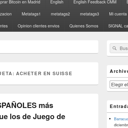
rar Bitcoin en Madrid
English
English Feedback CMM
izacion
Metatags1
metatags2
metatags3
Mi cuenta
entes
Opinion clientes envios
Quienes Somos
SIGNAL ca
El
Buscar
Busc
área
por:
de
widget
barra
lateral
Archiv
UETA:
ACHETER EN SUISSE
primaria
Archivos
ESPAÑOLES más
Entrad
ue los de Juego de
Barracu
diciembr