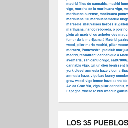
madrid filles de cannabis
,
madrid fum
vigo
,
marcha de la marihuana vigo
,
ma
marihuana ourense
,
marihuana ponte
marihuana tui
,
marihuanamadrid.blog
marseille
,
mauvaises herbes st.gallen 
marihuana
,
nando reboreda
,
o porriño
plein air madrid
,
où acheter des mauva
fumer de la marijuana à Madrid
,
paxin
weed
,
pilier maria madrid
,
pillar maco
morrazo
,
Pontevedra
,
puticlub mariju
madrid
,
restaurant cannabique à Madr
avemaria
,
san canuto vigo
,
sat97800
cannabis vigo
,
tui
,
un dieu bénissent l
york diesel amnesia haze vigomarih
amnesia haze
,
vigo bad bunny concie
grow weed
,
vigo lemon haze cannabis 
Av. da Gran Vía
,
vigo pillar cannabis
,
v
Espagne
,
where to buy weed in galicia
LOS 35 PUEBLO