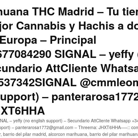
uana THC Madrid – Tu tie
jor Cannabis y Hachis a do
Europa – Principal
7084290 SIGNAL – yeffy 
cundario AttCliente Whats
4537342SIGNAL @cmmleom
support) – panterarosa17
JHXT6HHA
AL – yeffy (no english support) – Secundario AttCliente Whatsapp 
pport) – panterarosa1772@gmail.com – Threema: JHXT6HHA—–:: compr
, barrio del pilar madrid, alcorcon marihuana, barrio del pilar marihua