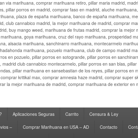
an via marihuana, comprar marihuana retiro, pillar maria madrid, mad
s, pillar porros en madrid, comprar faso en madrid, aluche marihuana,
rihuana, plaza de españa marihuana, banco de españa marihuana, metr
d, club cannabico madrid, la mejor marihuana de madrid, comprar mari
drid, buy mango weed, marihuana de frutas madrid, comprar la mejor
d marihuana, goya marihuana, cruz del rayo marihuana, prosperidad m
na, alsacia marihuana, sanchinarro marihuana, montecarmelo marihua
hadahonda marihuana, pozuelo marihuana, club de campo madrid mari
ros en pozuelo, pillar porros en sotogrande, pillar porros en sanchinar
madrid club cannabico montecarmelo, pillar porros en san blas, pillar p
cobendas, pillar marihuana en sansebastian de los reyes, pillar porros 
comprar kritikal max, comprar amnesia haze madrid, comprar super 
ar la mejor marihuana de madrid, comprar marihuana de exterior en 
?
Aplicaciones Seguras
Carrito
Censura & Ley
vios –
Comprar Marihuana en USA – AD
Contacto
Cont