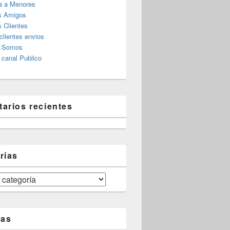
a a Menores
s Amigos
 Clientes
clientes envios
s Somos
canal Publico
arios recientes
rías
tas