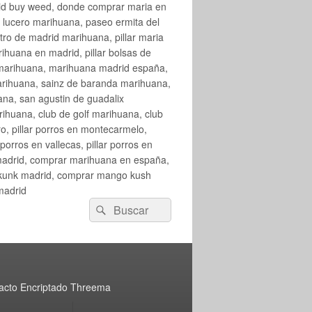
rid buy weed, donde comprar maria en
 lucero marihuana, paseo ermita del
o de madrid marihuana, pillar maria
huana en madrid, pillar bolsas de
 marihuana, marihuana madrid españa,
arihuana, sainz de baranda marihuana,
na, san agustin de guadalix
huana, club de golf marihuana, club
ro, pillar porros en montecarmelo,
orros en vallecas, pillar porros en
en madrid, comprar marihuana en españa,
skunk madrid, comprar mango kush
madrid
Buscar
Buscar
por:
acto Encriptado Threema