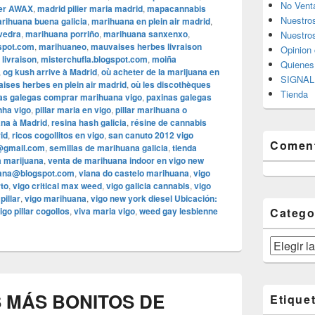
No Vent
er AWAX
,
madrid pilier maria madrid
,
mapacannabis
Nuestro
rihuana buena galicia
,
marihuana en plein air madrid
,
vedra
,
marihuana porriño
,
marihuana sanxenxo
,
Nuestros
spot.com
,
marihuaneo
,
mauvaises herbes livraison
Opinion 
livraison
,
misterchufla.blogspot.com
,
moiña
Quiene
,
og kush arrive à Madrid
,
où acheter de la marijuana en
SIGNAL 
ises herbes en plein air madrid
,
où les discothèques
Tienda
as galegas comprar marihuana vigo
,
paxinas galegas
nha vigo
,
pillar maria en vigo
,
pillar marihuana o
ana à Madrid
,
resina hash galicia
,
résine de cannabis
id
,
ricos cogollitos en vigo
,
san canuto 2012 vigo
Coment
@gmail.com
,
semillas de marihuana galicia
,
tienda
a marijuana
,
venta de marihuana indoor en vigo new
uana@blogspot.com
,
viana do castelo marihuana
,
vigo
rto
,
vigo critical max weed
,
vigo galicia cannabis
,
vigo
pillar
,
vigo marihuana
,
vigo new york diesel Ubicación:
igo pillar cogollos
,
viva maria vigo
,
weed gay lesbienne
Catego
Categorías
S MÁS BONITOS DE
Etique