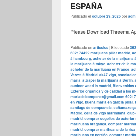
ESPAÑA
Publicado el
octubre 29, 2025
por
adm
Please Download Threema Appt
Publicado en
articulos
|
Etiquetado
362
602174422 marijuana pilier madrid
,
ac
à hambourg
,
acheter de la marijuana 
la marijuana à tokyo
,
acheter de la ma
acheter de la marijuana en France
,
ac
Vareta à Madrid
,
ak47 vigo
,
asociacion
maria
,
attraper la marijuana à Berlin
,
outdoor weed in madrid
,
Bienvenidos 
Exterior organica y de calidad a los 
mariadelcamponet@gmail.com 60217
en Vigo
,
buena maria en galicia pillar
,
santiago de compostela
,
cañamazo ga
Madrid
,
celta de vigo marihuana
,
club
madrid
,
comprar cogollos de exterior
marihuana bragança
,
comprar marih
madrid
,
comprar marihuana de la risa
marihuana en porriño
,
comprar marihu