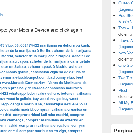
Queen O
(Legend
in
Rod Stew
Music V
Toto – 
o your Mobile Device and click again
diciembr
I Love 
03 Vigo
,
58
,
602174422 marijuana en dehors og kush
,
(Legend
heter de la marijuana à Berlin
,
acheter de la marijuana
New Yor
à Madrid
,
acheter de la marijuana à Naples
,
acheter de
diciembr
rijuana au Japon
,
acheter de la marijuana dans getafe
,
One Ste
heter en Suisse
,
acheter speck à Madrid
,
acheter
(Legend
 cannabis galicia
,
asociacion viguesa de estudo da
avemaria-vigo.blogspot.com
,
bad bunny vigo
,
best
Two Tic
a www.MariadelCampo.Net – Venta de Marihuana de
(Legend
mejores precios y derivados cannabicos naturales
Plush –
4422 whatsapp
,
bob marley culture
,
botóns marihuana
diciembr
buy weed in galicia
,
buy weed in vigo
,
buy weed
All My 
llego
,
cangas marihuana
,
cannabique sexuelle fou à
(Legend
 de cannabis madrid
,
compra marihuana organica en
 madrid
,
comprar critical kali mist madrid
,
comprar
uana clemença
,
comprar marihuana de exterior en
 en madrid
,
comprar marihuana en galicia
,
comprar
Página
ana en tui
,
comprar marihuana en vigo
,
comprar