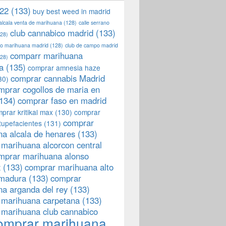
22
(133)
buy best weed in madrid
 alcala venta de marihuana
(128)
calle serrano
club cannabico madrid
(133)
28)
llo marihuana madrid
(128)
club de campo madrid
comparr marihuana
28)
a
(135)
comprar amnesia haze
comprar cannabis Madrid
30)
mprar cogollos de maria en
134)
comprar faso en madrid
prar kritikal max
(130)
comprar
comprar
tupefacientes
(131)
a alcala de henares
(133)
marihuana alcorcon central
mprar marihuana alonso
z
(133)
comprar marihuana alto
emadura
(133)
comprar
a arganda del rey
(133)
 marihuana carpetana
(133)
 marihuana club cannabico
omprar marihuana