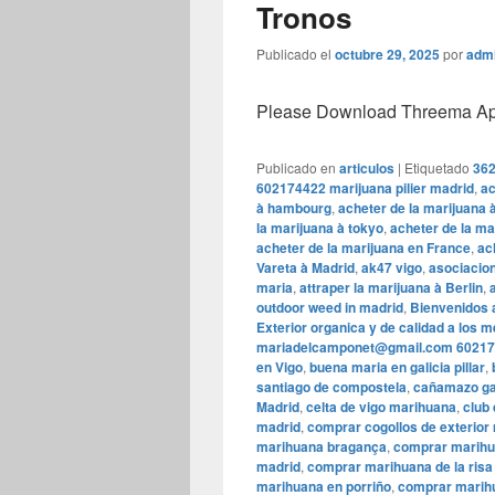
Tronos
Publicado el
octubre 29, 2025
por
adm
Please Download Threema Appt
Publicado en
articulos
|
Etiquetado
362
602174422 marijuana pilier madrid
,
ac
à hambourg
,
acheter de la marijuana 
la marijuana à tokyo
,
acheter de la ma
acheter de la marijuana en France
,
ac
Vareta à Madrid
,
ak47 vigo
,
asociacion
maria
,
attraper la marijuana à Berlin
,
outdoor weed in madrid
,
Bienvenidos 
Exterior organica y de calidad a los 
mariadelcamponet@gmail.com 60217
en Vigo
,
buena maria en galicia pillar
,
santiago de compostela
,
cañamazo ga
Madrid
,
celta de vigo marihuana
,
club
madrid
,
comprar cogollos de exterior
marihuana bragança
,
comprar marih
madrid
,
comprar marihuana de la risa
marihuana en porriño
,
comprar marihu