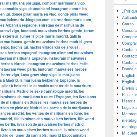
ar marihuana portugal
,
comprar marihuana vigo
,
de cannabis vigo
,
deutschland instagram contre les
¿Por qu
en tui
,
donde pillar maria en vigo
,
donde pillar weed
Aplicac
rmariodemaria .blogspot.com
,
elarmariodemaria.com
,
Carrito
rbes Albanian espagne
,
entregas de marihuana de
Censura
cannvi vigo
,
facebook mauvaises herbes getafe
,
forum
s extérieur
,
fumer la pi pe maria madrid
,
galicia
Comprar
igo marihuana
,
getafe mauvaises herbes madrid
,
grow
Comprar
xenxo
,
hachis tui
,
hachis villagarcia de arousa
,
Contact
ses herbes espagnol
,
instagram allemand mauvaises
Contact
stagram marijuana Espagne
,
instagram mauvaises
Contact
herbes irlande
,
instagram mauvaises herbes italie
,
Donde c
instagram weed paris
,
instgram mauvaises herbes
 herer vigo
,
kaya grow shop vigo
,
la marijuana
English
a à Madrid
,
la marijuana lesbienne Espagne
,
la
English
 pilier à helsinki
,
le cannabis acheter de la nourriture
Envios 
 marijuana Madrid
,
le sexe cannabique madrid
,
les
Finaliza
 livraisons de marijuana à toute l’Espagne
,
les livraisons
Historia
s de marijuana en Suisse
,
les mauvaises herbes de
Legaliza
rbes en plein air Madrid
,
les parties de la marijuana à
acances madrid
,
les ventes de marijuana en ligne
,
les
Metatag
 madrid
,
lille livraison des mauvaises herbes
,
lille weed
metatag
es berlin
,
livraison de mauvaises herbes madrid
,
metatag
,
livraison mauvaises herbes suisse
,
livraison weed
Mi cuen
drid de fumer du cannabis
,
madrid Expocannabis
,