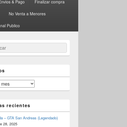
Envios & Pago
Finalizar compra
No Venta a Menores
nal Publico
ar
os
as recientes
da – GTA San Andreas (Legendado)
e 28, 2025