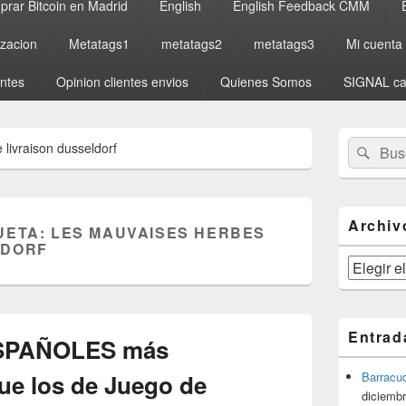
rar Bitcoin en Madrid
English
English Feedback CMM
izacion
Metatags1
metatags2
metatags3
Mi cuenta
entes
Opinion clientes envios
Quienes Somos
SIGNAL ca
El
Buscar
Busc
livraison dusseldorf
área
por:
de
widget
barra
lateral
Archiv
UETA:
LES MAUVAISES HERBES
primaria
LDORF
Archivos
Entrad
ESPAÑOLES más
ue los de Juego de
Barracu
diciembr