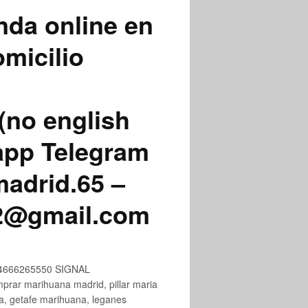
nda online en
micilio
(no english
app Telegram
adrid.65 –
72@gmail.com
+34666265550 SIGNAL
ar marihuana madrid, pillar maria
na, getafe marihuana, leganes