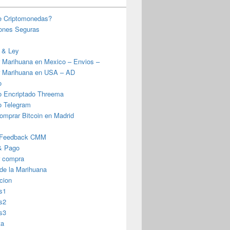
e Criptomonedas?
iones Seguras
 & Ley
 Marihuana en Mexico – Envios –
 Marihuana en USA – AD
o
o Encriptado Threema
o Telegram
omprar Bitcoin en Madrid
 Feedback CMM
& Pago
r compra
 de la Marihuana
cion
s1
s2
s3
ta