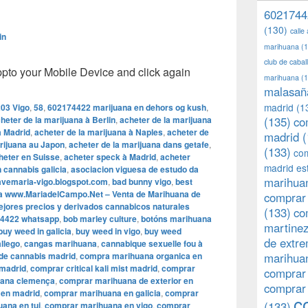
6021744
(130)
calle
in
marihuana
(1
club de caba
o your Mobile Device and click again
marihuana
(1
malasañ
madrid
(1
03 Vigo
,
58
,
602174422 marijuana en dehors og kush
,
heter de la marijuana à Berlin
,
acheter de la marijuana
(135)
co
à Madrid
,
acheter de la marijuana à Naples
,
acheter de
madrid
(
rijuana au Japon
,
acheter de la marijuana dans getafe
,
(133)
com
heter en Suisse
,
acheter speck à Madrid
,
acheter
madrid es
 cannabis galicia
,
asociacion viguesa de estudo da
marihuan
avemaria-vigo.blogspot.com
,
bad bunny vigo
,
best
a www.MariadelCampo.Net – Venta de Marihuana de
comprar 
mejores precios y derivados cannabicos naturales
(133)
co
4422 whatsapp
,
bob marley culture
,
botóns marihuana
martine
buy weed in galicia
,
buy weed in vigo
,
buy weed
de extr
llego
,
cangas marihuana
,
cannabique sexuelle fou à
 de cannabis madrid
,
compra marihuana organica en
marihuan
 madrid
,
comprar critical kali mist madrid
,
comprar
comprar
uana clemença
,
comprar marihuana de exterior en
comprar
 en madrid
,
comprar marihuana en galicia
,
comprar
c
(133)
ana en tui
,
comprar marihuana en vigo
,
comprar