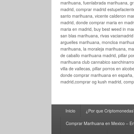
marihuana, fuenlabrada marihuana, gr
madrid, comprar madrid estupefaciente
santo marihuana, vicente calderon ma
madrid, donde comprar maria en madri
maria en madrid, buy best weed in ma
san blas marihuana, rivas vaciamadri
arguelles marihuana, moncloa marihua
marihuana, la moraleja marihuana, ma
de caballo marihuana madrid, pillar por
marihuana club cannabico sanchinarro, 
villa de vallecas, pillar porros en al
donde comprar marihuana en españa, 
madrid,comprar og kush madrid, compr
Menú
Inicio
¿Por que Criptomonedas
principal
Comprar Marihuana en Mexico – En