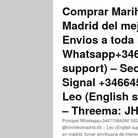
Comprar Marih
Madrid del me
Envios a toda 
Whatsapp+3467
support) – Se
Signal +3466
Leo (English 
– Threema: 
Principal Whatsapp+34677084290 SIGN
@cmmleomadrid.65 – Leo (English su
en madrid, fumar amrihuana de interior