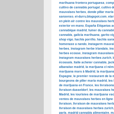
marihuana frontera portuguesa
,
compr
cultivo de cannabis portugal
,
cultivo 
mauvaises herbes
,
donde pillar maria 
sanxenxo
,
el-durru.blogspot.com
,
ela
en plein air contre les mauvaises he
exterior en mano
,
España Etiquetas a
cannabique madrid
,
fumer du cannabi
cannabis
,
galicia marihuana
,
garito v
shop vigo
,
hachis porriño
,
hachis san
homenaxe a nando
,
instagarm mauvai
herbes
,
instagram herbe irlandais
,
in
herbes ecosse
,
instagram mauvaises 
instagram mauvaises herbes zurich
,
écossais
,
Italie acheter cannabis
,
jack
albanaise madrid
,
la marijuana ci ném
marijuana mars à Madrid
,
la marijuana
Espagne
,
le premier restaurant de la
bourgeons de pilier maria madrid
,
les
de marijuana en France
,
les livraison
livraison dusseldorf
,
les mauvaises he
Madrid
,
les touristes de marijuana v
ventes de mauvaises herbes en ligne
livraison
,
livraison de mauvaises herb
livraison de mauvaises herbes zurich
paris
,
madrid cannabis alimentaire
,
ma