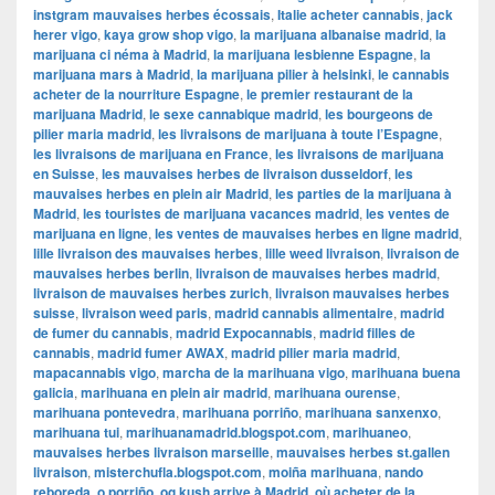
instgram mauvaises herbes écossais
,
Italie acheter cannabis
,
jack
herer vigo
,
kaya grow shop vigo
,
la marijuana albanaise madrid
,
la
marijuana ci néma à Madrid
,
la marijuana lesbienne Espagne
,
la
marijuana mars à Madrid
,
la marijuana pilier à helsinki
,
le cannabis
acheter de la nourriture Espagne
,
le premier restaurant de la
marijuana Madrid
,
le sexe cannabique madrid
,
les bourgeons de
pilier maria madrid
,
les livraisons de marijuana à toute l’Espagne
,
les livraisons de marijuana en France
,
les livraisons de marijuana
en Suisse
,
les mauvaises herbes de livraison dusseldorf
,
les
mauvaises herbes en plein air Madrid
,
les parties de la marijuana à
Madrid
,
les touristes de marijuana vacances madrid
,
les ventes de
marijuana en ligne
,
les ventes de mauvaises herbes en ligne madrid
,
lille livraison des mauvaises herbes
,
lille weed livraison
,
livraison de
mauvaises herbes berlin
,
livraison de mauvaises herbes madrid
,
livraison de mauvaises herbes zurich
,
livraison mauvaises herbes
suisse
,
livraison weed paris
,
madrid cannabis alimentaire
,
madrid
de fumer du cannabis
,
madrid Expocannabis
,
madrid filles de
cannabis
,
madrid fumer AWAX
,
madrid pilier maria madrid
,
mapacannabis vigo
,
marcha de la marihuana vigo
,
marihuana buena
galicia
,
marihuana en plein air madrid
,
marihuana ourense
,
marihuana pontevedra
,
marihuana porriño
,
marihuana sanxenxo
,
marihuana tui
,
marihuanamadrid.blogspot.com
,
marihuaneo
,
mauvaises herbes livraison marseille
,
mauvaises herbes st.gallen
livraison
,
misterchufla.blogspot.com
,
moiña marihuana
,
nando
reboreda
,
o porriño
,
og kush arrive à Madrid
,
où acheter de la