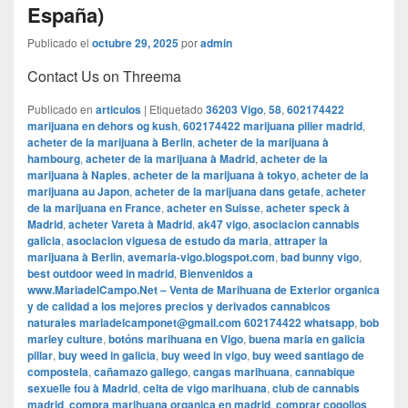
España)
Publicado el
octubre 29, 2025
por
admin
Contact Us on Threema
Publicado en
articulos
|
Etiquetado
36203 Vigo
,
58
,
602174422
marijuana en dehors og kush
,
602174422 marijuana pilier madrid
,
acheter de la marijuana à Berlin
,
acheter de la marijuana à
hambourg
,
acheter de la marijuana à Madrid
,
acheter de la
marijuana à Naples
,
acheter de la marijuana à tokyo
,
acheter de la
marijuana au Japon
,
acheter de la marijuana dans getafe
,
acheter
de la marijuana en France
,
acheter en Suisse
,
acheter speck à
Madrid
,
acheter Vareta à Madrid
,
ak47 vigo
,
asociacion cannabis
galicia
,
asociacion viguesa de estudo da maria
,
attraper la
marijuana à Berlin
,
avemaria-vigo.blogspot.com
,
bad bunny vigo
,
best outdoor weed in madrid
,
Bienvenidos a
www.MariadelCampo.Net – Venta de Marihuana de Exterior organica
y de calidad a los mejores precios y derivados cannabicos
naturales mariadelcamponet@gmail.com 602174422 whatsapp
,
bob
marley culture
,
botóns marihuana en Vigo
,
buena maria en galicia
pillar
,
buy weed in galicia
,
buy weed in vigo
,
buy weed santiago de
compostela
,
cañamazo gallego
,
cangas marihuana
,
cannabique
sexuelle fou à Madrid
,
celta de vigo marihuana
,
club de cannabis
madrid
,
compra marihuana organica en madrid
,
comprar cogollos