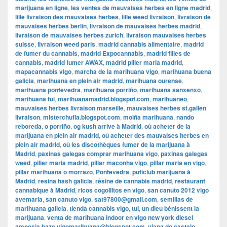
marijuana en ligne
,
les ventes de mauvaises herbes en ligne madrid
,
lille livraison des mauvaises herbes
,
lille weed livraison
,
livraison de
mauvaises herbes berlin
,
livraison de mauvaises herbes madrid
,
livraison de mauvaises herbes zurich
,
livraison mauvaises herbes
suisse
,
livraison weed paris
,
madrid cannabis alimentaire
,
madrid
de fumer du cannabis
,
madrid Expocannabis
,
madrid filles de
cannabis
,
madrid fumer AWAX
,
madrid pilier maria madrid
,
mapacannabis vigo
,
marcha de la marihuana vigo
,
marihuana buena
galicia
,
marihuana en plein air madrid
,
marihuana ourense
,
marihuana pontevedra
,
marihuana porriño
,
marihuana sanxenxo
,
marihuana tui
,
marihuanamadrid.blogspot.com
,
marihuaneo
,
mauvaises herbes livraison marseille
,
mauvaises herbes st.gallen
livraison
,
misterchufla.blogspot.com
,
moiña marihuana
,
nando
reboreda
,
o porriño
,
og kush arrive à Madrid
,
où acheter de la
marijuana en plein air madrid
,
où acheter des mauvaises herbes en
plein air madrid
,
où les discothèques fumer de la marijuana à
Madrid
,
paxinas galegas comprar marihuana vigo
,
paxinas galegas
weed
,
pilier maria madrid
,
pillar maconha vigo
,
pillar maria en vigo
,
pillar marihuana o morrazo
,
Pontevedra
,
puticlub marijuana à
Madrid
,
resina hash galicia
,
résine de cannabis madrid
,
restaurant
cannabique à Madrid
,
ricos cogollitos en vigo
,
san canuto 2012 vigo
avemaria
,
san canuto vigo
,
sat97800@gmail.com
,
semillas de
marihuana galicia
,
tienda cannabis vigo
,
tui
,
un dieu bénissent la
marijuana
,
venta de marihuana indoor en vigo new york diesel
amnesia haze vigomarihuana@blogspot.com
,
viana do castelo