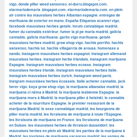
vigo
,
donde pillar weed sanxenxo
,
el-durru.blogspot.com
,
elarmariodemaria .blogspot.com
,
elarmariodemaria.com
,
en plein
air contre les mauvaises herbes Albanian espagne
,
entregas de
marihuana de exterior en mano
,
España Etiquetas acannvi vigo
,
facebook mauvaises herbes getafe
,
forum cannabique madrid
,
fumer du cannabis extérieur
,
fumer la pi pe maria madrid
,
galicia
cannabis
,
galicia marihuana
,
garito vigo marihuana
,
getafe
mauvaises herbes madrid
,
grow shop vigo
,
hachis porriño
,
hachis
sanxenxo
,
hachis tui
,
hachis villagarcia de arousa
,
homenaxe a
nando
,
instagarm mauvaises herbes espagnol
,
instagram allemand
mauvaises herbes
,
instagram herbe irlandais
,
instagram marijuana
Espagne
,
instagram mauvaises herbes ecosse
,
instagram
mauvaises herbes irlande
,
instagram mauvaises herbes italie
,
instagram mauvaises herbes zurich
,
instagram weed paris
,
instgram mauvaises herbes écossais
,
Italie acheter cannabis
,
jack
herer vigo
,
kaya grow shop vigo
,
la marijuana albanaise madrid
,
la
marijuana ci néma à Madrid
,
la marijuana lesbienne Espagne
,
la
marijuana mars à Madrid
,
la marijuana pilier à helsinki
,
le cannabis
acheter de la nourriture Espagne
,
le premier restaurant de la
marijuana Madrid
,
le sexe cannabique madrid
,
les bourgeons de
pilier maria madrid
,
les livraisons de marijuana à toute l’Espagne
,
les livraisons de marijuana en France
,
les livraisons de marijuana
en Suisse
,
les mauvaises herbes de livraison dusseldorf
,
les
mauvaises herbes en plein air Madrid
,
les parties de la marijuana à
Madrid
,
les touristes de marijuana vacances madrid
,
les ventes de