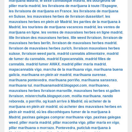
marijuana Madrid
,
le sexe cannabique madrid
,
les bourgeons de
pilier maria madrid
,
les livraisons de marijuana à toute l’Espagne
,
les livraisons de marijuana en France
,
les livraisons de marijuana
en Suisse
,
les mauvaises herbes de livraison dusseldorf
,
les
mauvaises herbes en plein air Madrid
,
les parties de la marijuana à
Madrid
,
les touristes de marijuana vacances madrid
,
les ventes de
marijuana en ligne
,
les ventes de mauvaises herbes en ligne madrid
,
lille livraison des mauvaises herbes
,
lille weed livraison
,
livraison de
mauvaises herbes berlin
,
livraison de mauvaises herbes madrid
,
livraison de mauvaises herbes zurich
,
livraison mauvaises herbes
suisse
,
livraison weed paris
,
madrid cannabis alimentaire
,
madrid
de fumer du cannabis
,
madrid Expocannabis
,
madrid filles de
cannabis
,
madrid fumer AWAX
,
madrid pilier maria madrid
,
mapacannabis vigo
,
marcha de la marihuana vigo
,
marihuana buena
galicia
,
marihuana en plein air madrid
,
marihuana ourense
,
marihuana pontevedra
,
marihuana porriño
,
marihuana sanxenxo
,
marihuana tui
,
marihuanamadrid.blogspot.com
,
marihuaneo
,
mauvaises herbes livraison marseille
,
mauvaises herbes st.gallen
livraison
,
misterchufla.blogspot.com
,
moiña marihuana
,
nando
reboreda
,
o porriño
,
og kush arrive à Madrid
,
où acheter de la
marijuana en plein air madrid
,
où acheter des mauvaises herbes en
plein air madrid
,
où les discothèques fumer de la marijuana à
Madrid
,
paxinas galegas comprar marihuana vigo
,
paxinas galegas
weed
,
pilier maria madrid
,
pillar maconha vigo
,
pillar maria en vigo
,
pillar marihuana o morrazo
,
Pontevedra
,
puticlub marijuana à