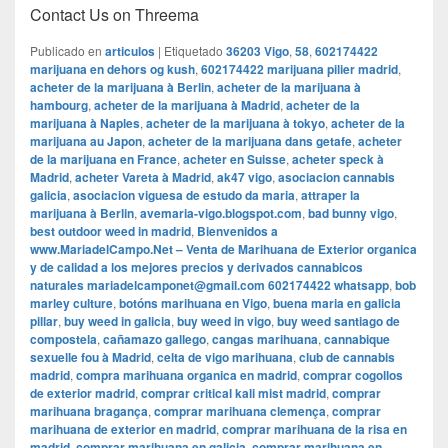
Contact Us on Threema
Publicado en
articulos
|
Etiquetado
36203 Vigo
,
58
,
602174422
marijuana en dehors og kush
,
602174422 marijuana pilier madrid
,
acheter de la marijuana à Berlin
,
acheter de la marijuana à
hambourg
,
acheter de la marijuana à Madrid
,
acheter de la
marijuana à Naples
,
acheter de la marijuana à tokyo
,
acheter de la
marijuana au Japon
,
acheter de la marijuana dans getafe
,
acheter
de la marijuana en France
,
acheter en Suisse
,
acheter speck à
Madrid
,
acheter Vareta à Madrid
,
ak47 vigo
,
asociacion cannabis
galicia
,
asociacion viguesa de estudo da maria
,
attraper la
marijuana à Berlin
,
avemaria-vigo.blogspot.com
,
bad bunny vigo
,
best outdoor weed in madrid
,
Bienvenidos a
www.MariadelCampo.Net – Venta de Marihuana de Exterior organica
y de calidad a los mejores precios y derivados cannabicos
naturales mariadelcamponet@gmail.com 602174422 whatsapp
,
bob
marley culture
,
botóns marihuana en Vigo
,
buena maria en galicia
pillar
,
buy weed in galicia
,
buy weed in vigo
,
buy weed santiago de
compostela
,
cañamazo gallego
,
cangas marihuana
,
cannabique
sexuelle fou à Madrid
,
celta de vigo marihuana
,
club de cannabis
madrid
,
compra marihuana organica en madrid
,
comprar cogollos
de exterior madrid
,
comprar critical kali mist madrid
,
comprar
marihuana bragança
,
comprar marihuana clemença
,
comprar
marihuana de exterior en madrid
,
comprar marihuana de la risa en
madrid
,
comprar marihuana en galicia
,
comprar marihuana en