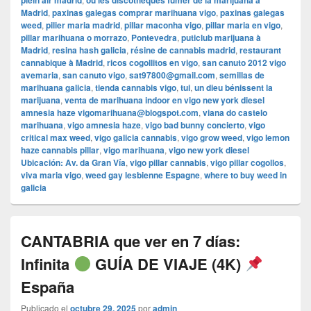
plein air madrid
où les discothèques fumer de la marijuana à
Madrid
,
paxinas galegas comprar marihuana vigo
,
paxinas galegas
weed
,
pilier maria madrid
,
pillar maconha vigo
,
pillar maria en vigo
,
pillar marihuana o morrazo
,
Pontevedra
,
puticlub marijuana à
Madrid
,
resina hash galicia
,
résine de cannabis madrid
,
restaurant
cannabique à Madrid
,
ricos cogollitos en vigo
,
san canuto 2012 vigo
avemaria
,
san canuto vigo
,
sat97800@gmail.com
,
semillas de
marihuana galicia
,
tienda cannabis vigo
,
tui
,
un dieu bénissent la
marijuana
,
venta de marihuana indoor en vigo new york diesel
amnesia haze vigomarihuana@blogspot.com
,
viana do castelo
marihuana
,
vigo amnesia haze
,
vigo bad bunny concierto
,
vigo
critical max weed
,
vigo galicia cannabis
,
vigo grow weed
,
vigo lemon
haze cannabis pillar
,
vigo marihuana
,
vigo new york diesel
Ubicación: Av. da Gran Vía
,
vigo pillar cannabis
,
vigo pillar cogollos
,
viva maria vigo
,
weed gay lesbienne Espagne
,
where to buy weed in
galicia
CANTABRIA que ver en 7 días:
Infinita
GUÍA DE VIAJE (4K)
España
Publicado el
octubre 29, 2025
por
admin