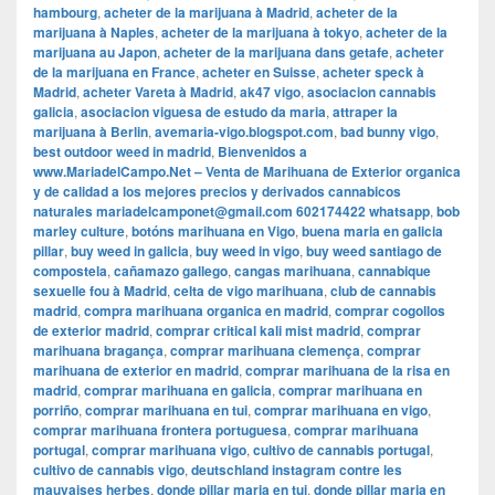
hambourg
,
acheter de la marijuana à Madrid
,
acheter de la
marijuana à Naples
,
acheter de la marijuana à tokyo
,
acheter de la
marijuana au Japon
,
acheter de la marijuana dans getafe
,
acheter
de la marijuana en France
,
acheter en Suisse
,
acheter speck à
Madrid
,
acheter Vareta à Madrid
,
ak47 vigo
,
asociacion cannabis
galicia
,
asociacion viguesa de estudo da maria
,
attraper la
marijuana à Berlin
,
avemaria-vigo.blogspot.com
,
bad bunny vigo
,
best outdoor weed in madrid
,
Bienvenidos a
www.MariadelCampo.Net – Venta de Marihuana de Exterior organica
y de calidad a los mejores precios y derivados cannabicos
naturales mariadelcamponet@gmail.com 602174422 whatsapp
,
bob
marley culture
,
botóns marihuana en Vigo
,
buena maria en galicia
pillar
,
buy weed in galicia
,
buy weed in vigo
,
buy weed santiago de
compostela
,
cañamazo gallego
,
cangas marihuana
,
cannabique
sexuelle fou à Madrid
,
celta de vigo marihuana
,
club de cannabis
madrid
,
compra marihuana organica en madrid
,
comprar cogollos
de exterior madrid
,
comprar critical kali mist madrid
,
comprar
marihuana bragança
,
comprar marihuana clemença
,
comprar
marihuana de exterior en madrid
,
comprar marihuana de la risa en
madrid
,
comprar marihuana en galicia
,
comprar marihuana en
porriño
,
comprar marihuana en tui
,
comprar marihuana en vigo
,
comprar marihuana frontera portuguesa
,
comprar marihuana
portugal
,
comprar marihuana vigo
,
cultivo de cannabis portugal
,
cultivo de cannabis vigo
,
deutschland instagram contre les
mauvaises herbes
,
donde pillar maria en tui
,
donde pillar maria en