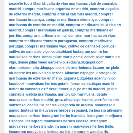
sexuelle fou à Madrid
,
celta de vigo marihuana
,
club de cannabis
madrid
,
compra marihuana organica en madrid
,
comprar cogollos
de exterior madrid
,
comprar critical kali mist madrid
,
comprar
marihuana bragança
,
comprar marihuana clemença
,
comprar
marihuana de exterior en madrid
,
comprar marihuana de la risa en
madrid
,
comprar marihuana en galicia
,
comprar marihuana en
porriño
,
comprar marihuana en tui
,
comprar marihuana en vigo
,
comprar marihuana frontera portuguesa
,
comprar marihuana
portugal
,
comprar marihuana vigo
,
cultivo de cannabis portugal
,
cultivo de cannabis vigo
,
deutschland instagram contre les
mauvaises herbes
,
donde pillar maria en tui
,
donde pillar maria en
vigo
,
donde pillar weed sanxenxo
,
el-durru.blogspot.com
,
elarmariodemaria .blogspot.com
,
elarmariodemaria.com
,
en plein
air contre les mauvaises herbes Albanian espagne
,
entregas de
marihuana de exterior en mano
,
España Etiquetas acannvi vigo
,
facebook mauvaises herbes getafe
,
forum cannabique madrid
,
fumer du cannabis extérieur
,
fumer la pi pe maria madrid
,
galicia
cannabis
,
galicia marihuana
,
garito vigo marihuana
,
getafe
mauvaises herbes madrid
,
grow shop vigo
,
hachis porriño
,
hachis
sanxenxo
,
hachis tui
,
hachis villagarcia de arousa
,
homenaxe a
nando
,
instagarm mauvaises herbes espagnol
,
instagram allemand
mauvaises herbes
,
instagram herbe irlandais
,
instagram marijuana
Espagne
,
instagram mauvaises herbes ecosse
,
instagram
mauvaises herbes irlande
,
instagram mauvaises herbes italie
,
instagram mauvaises herbes zurich
,
instagram weed paris
,