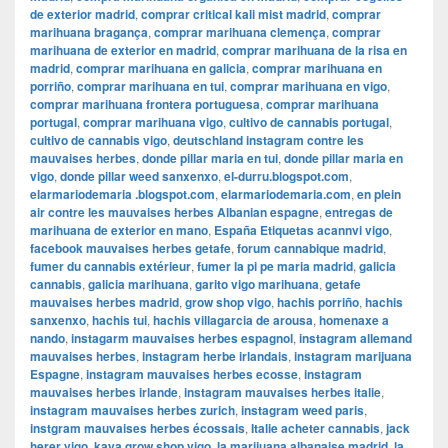
de exterior madrid
,
comprar critical kali mist madrid
,
comprar
marihuana bragança
,
comprar marihuana clemença
,
comprar
marihuana de exterior en madrid
,
comprar marihuana de la risa en
madrid
,
comprar marihuana en galicia
,
comprar marihuana en
porriño
,
comprar marihuana en tui
,
comprar marihuana en vigo
,
comprar marihuana frontera portuguesa
,
comprar marihuana
portugal
,
comprar marihuana vigo
,
cultivo de cannabis portugal
,
cultivo de cannabis vigo
,
deutschland instagram contre les
mauvaises herbes
,
donde pillar maria en tui
,
donde pillar maria en
vigo
,
donde pillar weed sanxenxo
,
el-durru.blogspot.com
,
elarmariodemaria .blogspot.com
,
elarmariodemaria.com
,
en plein
air contre les mauvaises herbes Albanian espagne
,
entregas de
marihuana de exterior en mano
,
España Etiquetas acannvi vigo
,
facebook mauvaises herbes getafe
,
forum cannabique madrid
,
fumer du cannabis extérieur
,
fumer la pi pe maria madrid
,
galicia
cannabis
,
galicia marihuana
,
garito vigo marihuana
,
getafe
mauvaises herbes madrid
,
grow shop vigo
,
hachis porriño
,
hachis
sanxenxo
,
hachis tui
,
hachis villagarcia de arousa
,
homenaxe a
nando
,
instagarm mauvaises herbes espagnol
,
instagram allemand
mauvaises herbes
,
instagram herbe irlandais
,
instagram marijuana
Espagne
,
instagram mauvaises herbes ecosse
,
instagram
mauvaises herbes irlande
,
instagram mauvaises herbes italie
,
instagram mauvaises herbes zurich
,
instagram weed paris
,
instgram mauvaises herbes écossais
,
Italie acheter cannabis
,
jack
herer vigo
,
kaya grow shop vigo
,
la marijuana albanaise madrid
,
la