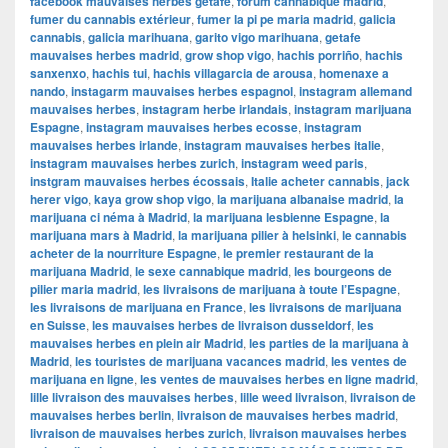
facebook mauvaises herbes getafe
,
forum cannabique madrid
,
fumer du cannabis extérieur
,
fumer la pi pe maria madrid
,
galicia
cannabis
,
galicia marihuana
,
garito vigo marihuana
,
getafe
mauvaises herbes madrid
,
grow shop vigo
,
hachis porriño
,
hachis
sanxenxo
,
hachis tui
,
hachis villagarcia de arousa
,
homenaxe a
nando
,
instagarm mauvaises herbes espagnol
,
instagram allemand
mauvaises herbes
,
instagram herbe irlandais
,
instagram marijuana
Espagne
,
instagram mauvaises herbes ecosse
,
instagram
mauvaises herbes irlande
,
instagram mauvaises herbes italie
,
instagram mauvaises herbes zurich
,
instagram weed paris
,
instgram mauvaises herbes écossais
,
Italie acheter cannabis
,
jack
herer vigo
,
kaya grow shop vigo
,
la marijuana albanaise madrid
,
la
marijuana ci néma à Madrid
,
la marijuana lesbienne Espagne
,
la
marijuana mars à Madrid
,
la marijuana pilier à helsinki
,
le cannabis
acheter de la nourriture Espagne
,
le premier restaurant de la
marijuana Madrid
,
le sexe cannabique madrid
,
les bourgeons de
pilier maria madrid
,
les livraisons de marijuana à toute l’Espagne
,
les livraisons de marijuana en France
,
les livraisons de marijuana
en Suisse
,
les mauvaises herbes de livraison dusseldorf
,
les
mauvaises herbes en plein air Madrid
,
les parties de la marijuana à
Madrid
,
les touristes de marijuana vacances madrid
,
les ventes de
marijuana en ligne
,
les ventes de mauvaises herbes en ligne madrid
,
lille livraison des mauvaises herbes
,
lille weed livraison
,
livraison de
mauvaises herbes berlin
,
livraison de mauvaises herbes madrid
,
livraison de mauvaises herbes zurich
,
livraison mauvaises herbes