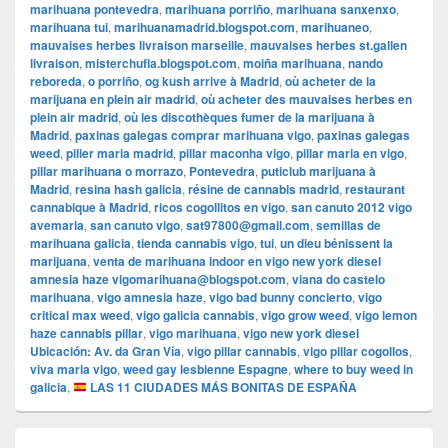
marihuana pontevedra
,
marihuana porriño
,
marihuana sanxenxo
,
marihuana tui
,
marihuanamadrid.blogspot.com
,
marihuaneo
,
mauvaises herbes livraison marseille
,
mauvaises herbes st.gallen
livraison
,
misterchufla.blogspot.com
,
moiña marihuana
,
nando
reboreda
,
o porriño
,
og kush arrive à Madrid
,
où acheter de la
marijuana en plein air madrid
,
où acheter des mauvaises herbes en
plein air madrid
,
où les discothèques fumer de la marijuana à
Madrid
,
paxinas galegas comprar marihuana vigo
,
paxinas galegas
weed
,
pilier maria madrid
,
pillar maconha vigo
,
pillar maria en vigo
,
pillar marihuana o morrazo
,
Pontevedra
,
puticlub marijuana à
Madrid
,
resina hash galicia
,
résine de cannabis madrid
,
restaurant
cannabique à Madrid
,
ricos cogollitos en vigo
,
san canuto 2012 vigo
avemaria
,
san canuto vigo
,
sat97800@gmail.com
,
semillas de
marihuana galicia
,
tienda cannabis vigo
,
tui
,
un dieu bénissent la
marijuana
,
venta de marihuana indoor en vigo new york diesel
amnesia haze vigomarihuana@blogspot.com
,
viana do castelo
marihuana
,
vigo amnesia haze
,
vigo bad bunny concierto
,
vigo
critical max weed
,
vigo galicia cannabis
,
vigo grow weed
,
vigo lemon
haze cannabis pillar
,
vigo marihuana
,
vigo new york diesel
Ubicación: Av. da Gran Vía
,
vigo pillar cannabis
,
vigo pillar cogollos
,
viva maria vigo
,
weed gay lesbienne Espagne
,
where to buy weed in
galicia
,
LAS 11 CIUDADES MÁS BONITAS DE ESPAÑA