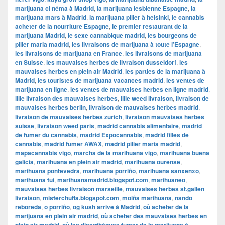
marijuana ci néma à Madrid
,
la marijuana lesbienne Espagne
,
la
marijuana mars à Madrid
,
la marijuana pilier à helsinki
,
le cannabis
acheter de la nourriture Espagne
,
le premier restaurant de la
marijuana Madrid
,
le sexe cannabique madrid
,
les bourgeons de
pilier maria madrid
,
les livraisons de marijuana à toute l’Espagne
,
les livraisons de marijuana en France
,
les livraisons de marijuana
en Suisse
,
les mauvaises herbes de livraison dusseldorf
,
les
mauvaises herbes en plein air Madrid
,
les parties de la marijuana à
Madrid
,
les touristes de marijuana vacances madrid
,
les ventes de
marijuana en ligne
,
les ventes de mauvaises herbes en ligne madrid
,
lille livraison des mauvaises herbes
,
lille weed livraison
,
livraison de
mauvaises herbes berlin
,
livraison de mauvaises herbes madrid
,
livraison de mauvaises herbes zurich
,
livraison mauvaises herbes
suisse
,
livraison weed paris
,
madrid cannabis alimentaire
,
madrid
de fumer du cannabis
,
madrid Expocannabis
,
madrid filles de
cannabis
,
madrid fumer AWAX
,
madrid pilier maria madrid
,
mapacannabis vigo
,
marcha de la marihuana vigo
,
marihuana buena
galicia
,
marihuana en plein air madrid
,
marihuana ourense
,
marihuana pontevedra
,
marihuana porriño
,
marihuana sanxenxo
,
marihuana tui
,
marihuanamadrid.blogspot.com
,
marihuaneo
,
mauvaises herbes livraison marseille
,
mauvaises herbes st.gallen
livraison
,
misterchufla.blogspot.com
,
moiña marihuana
,
nando
reboreda
,
o porriño
,
og kush arrive à Madrid
,
où acheter de la
marijuana en plein air madrid
,
où acheter des mauvaises herbes en
,