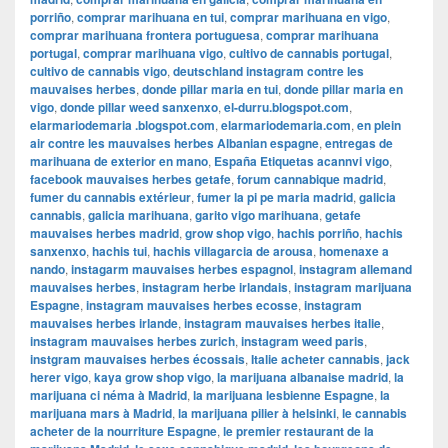
porriño
,
comprar marihuana en tui
,
comprar marihuana en vigo
,
comprar marihuana frontera portuguesa
,
comprar marihuana
portugal
,
comprar marihuana vigo
,
cultivo de cannabis portugal
,
cultivo de cannabis vigo
,
deutschland instagram contre les
mauvaises herbes
,
donde pillar maria en tui
,
donde pillar maria en
vigo
,
donde pillar weed sanxenxo
,
el-durru.blogspot.com
,
elarmariodemaria .blogspot.com
,
elarmariodemaria.com
,
en plein
air contre les mauvaises herbes Albanian espagne
,
entregas de
marihuana de exterior en mano
,
España Etiquetas acannvi vigo
,
facebook mauvaises herbes getafe
,
forum cannabique madrid
,
fumer du cannabis extérieur
,
fumer la pi pe maria madrid
,
galicia
cannabis
,
galicia marihuana
,
garito vigo marihuana
,
getafe
mauvaises herbes madrid
,
grow shop vigo
,
hachis porriño
,
hachis
sanxenxo
,
hachis tui
,
hachis villagarcia de arousa
,
homenaxe a
nando
,
instagarm mauvaises herbes espagnol
,
instagram allemand
mauvaises herbes
,
instagram herbe irlandais
,
instagram marijuana
Espagne
,
instagram mauvaises herbes ecosse
,
instagram
mauvaises herbes irlande
,
instagram mauvaises herbes italie
,
instagram mauvaises herbes zurich
,
instagram weed paris
,
instgram mauvaises herbes écossais
,
Italie acheter cannabis
,
jack
herer vigo
,
kaya grow shop vigo
,
la marijuana albanaise madrid
,
la
marijuana ci néma à Madrid
,
la marijuana lesbienne Espagne
,
la
marijuana mars à Madrid
,
la marijuana pilier à helsinki
,
le cannabis
acheter de la nourriture Espagne
,
le premier restaurant de la