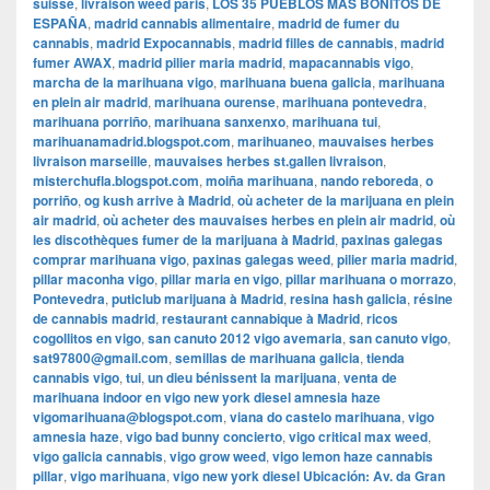
suisse
,
livraison weed paris
,
LOS 35 PUEBLOS MÁS BONITOS DE
ESPAÑA
,
madrid cannabis alimentaire
,
madrid de fumer du
cannabis
,
madrid Expocannabis
,
madrid filles de cannabis
,
madrid
fumer AWAX
,
madrid pilier maria madrid
,
mapacannabis vigo
,
marcha de la marihuana vigo
,
marihuana buena galicia
,
marihuana
en plein air madrid
,
marihuana ourense
,
marihuana pontevedra
,
marihuana porriño
,
marihuana sanxenxo
,
marihuana tui
,
marihuanamadrid.blogspot.com
,
marihuaneo
,
mauvaises herbes
livraison marseille
,
mauvaises herbes st.gallen livraison
,
misterchufla.blogspot.com
,
moiña marihuana
,
nando reboreda
,
o
porriño
,
og kush arrive à Madrid
,
où acheter de la marijuana en plein
air madrid
,
où acheter des mauvaises herbes en plein air madrid
,
où
les discothèques fumer de la marijuana à Madrid
,
paxinas galegas
comprar marihuana vigo
,
paxinas galegas weed
,
pilier maria madrid
,
pillar maconha vigo
,
pillar maria en vigo
,
pillar marihuana o morrazo
,
Pontevedra
,
puticlub marijuana à Madrid
,
resina hash galicia
,
résine
de cannabis madrid
,
restaurant cannabique à Madrid
,
ricos
cogollitos en vigo
,
san canuto 2012 vigo avemaria
,
san canuto vigo
,
sat97800@gmail.com
,
semillas de marihuana galicia
,
tienda
cannabis vigo
,
tui
,
un dieu bénissent la marijuana
,
venta de
marihuana indoor en vigo new york diesel amnesia haze
vigomarihuana@blogspot.com
,
viana do castelo marihuana
,
vigo
amnesia haze
,
vigo bad bunny concierto
,
vigo critical max weed
,
vigo galicia cannabis
,
vigo grow weed
,
vigo lemon haze cannabis
pillar
,
vigo marihuana
,
vigo new york diesel Ubicación: Av. da Gran