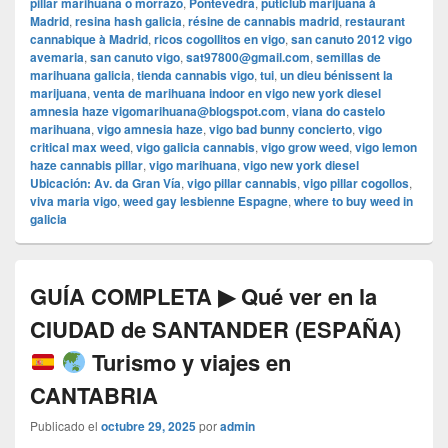
pillar marihuana o morrazo
,
Pontevedra
,
puticlub marijuana à
Madrid
,
resina hash galicia
,
résine de cannabis madrid
,
restaurant
cannabique à Madrid
,
ricos cogollitos en vigo
,
san canuto 2012 vigo
avemaria
,
san canuto vigo
,
sat97800@gmail.com
,
semillas de
marihuana galicia
,
tienda cannabis vigo
,
tui
,
un dieu bénissent la
marijuana
,
venta de marihuana indoor en vigo new york diesel
amnesia haze vigomarihuana@blogspot.com
,
viana do castelo
marihuana
,
vigo amnesia haze
,
vigo bad bunny concierto
,
vigo
critical max weed
,
vigo galicia cannabis
,
vigo grow weed
,
vigo lemon
haze cannabis pillar
,
vigo marihuana
,
vigo new york diesel
Ubicación: Av. da Gran Vía
,
vigo pillar cannabis
,
vigo pillar cogollos
,
viva maria vigo
,
weed gay lesbienne Espagne
,
where to buy weed in
galicia
GUÍA COMPLETA ▶ Qué ver en la
CIUDAD de SANTANDER (ESPAÑA)
Turismo y viajes en
CANTABRIA
Publicado el
octubre 29, 2025
por
admin