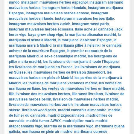
nando
,
instagarm mauvaises herbes espagnol
,
instagram allemand
mauvaises herbes
,
instagram herbe irlandais
,
instagram marijuana
Espagne
,
instagram mauvaises herbes ecosse
,
instagram
mauvaises herbes irlande
,
instagram mauvaises herbes italie
,
instagram mauvaises herbes zurich
,
instagram weed paris
,
instgram mauvaises herbes écossais
,
Italie acheter cannabis
,
jack
herer vigo
,
kaya grow shop vigo
,
la marijuana albanaise madrid
,
la
marijuana ci néma à Madrid
,
la marijuana lesbienne Espagne
,
la
marijuana mars à Madrid
,
la marijuana pilier à helsinki
,
le cannabis
acheter de la nourriture Espagne
,
le premier restaurant de la
marijuana Madrid
,
le sexe cannabique madrid
,
les bourgeons de
pilier maria madrid
,
les livraisons de marijuana à toute l’Espagne
,
les livraisons de marijuana en France
,
les livraisons de marijuana
en Suisse
,
les mauvaises herbes de livraison dusseldorf
,
les
mauvaises herbes en plein air Madrid
,
les parties de la marijuana à
Madrid
,
les touristes de marijuana vacances madrid
,
les ventes de
marijuana en ligne
,
les ventes de mauvaises herbes en ligne madrid
,
lille livraison des mauvaises herbes
,
lille weed livraison
,
livraison de
mauvaises herbes berlin
,
livraison de mauvaises herbes madrid
,
livraison de mauvaises herbes zurich
,
livraison mauvaises herbes
suisse
,
livraison weed paris
,
madrid cannabis alimentaire
,
madrid
de fumer du cannabis
,
madrid Expocannabis
,
madrid filles de
cannabis
,
madrid fumer AWAX
,
madrid pilier maria madrid
,
mapacannabis vigo
,
marcha de la marihuana vigo
,
marihuana buena
galicia
,
marihuana en plein air madrid
,
marihuana ourense
,