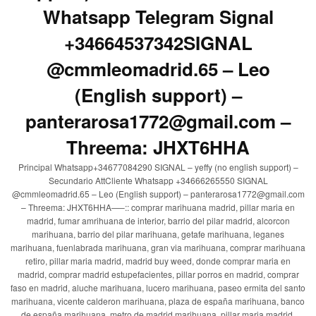
Whatsapp Telegram Signal
+34664537342SIGNAL
@cmmleomadrid.65 – Leo
(English support) –
panterarosa1772@gmail.com –
Threema: JHXT6HHA
Principal Whatsapp+34677084290 SIGNAL – yeffy (no english support) –
Secundario AttCliente Whatsapp +34666265550 SIGNAL
@cmmleomadrid.65 – Leo (English support) – panterarosa1772@gmail.com
– Threema: JHXT6HHA—–:: comprar marihuana madrid, pillar maria en
madrid, fumar amrihuana de interior, barrio del pilar madrid, alcorcon
marihuana, barrio del pilar marihuana, getafe marihuana, leganes
marihuana, fuenlabrada marihuana, gran via marihuana, comprar marihuana
retiro, pillar maria madrid, madrid buy weed, donde comprar maria en
madrid, comprar madrid estupefacientes, pillar porros en madrid, comprar
faso en madrid, aluche marihuana, lucero marihuana, paseo ermita del santo
marihuana, vicente calderon marihuana, plaza de españa marihuana, banco
de españa marihuana, metro de madrid marihuana, pillar maria madrid,