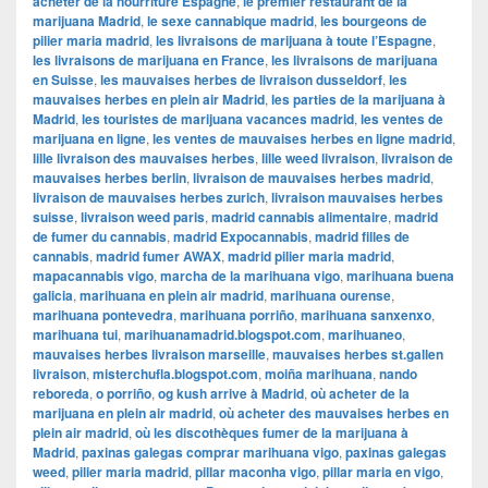
acheter de la nourriture Espagne
,
le premier restaurant de la
marijuana Madrid
,
le sexe cannabique madrid
,
les bourgeons de
pilier maria madrid
,
les livraisons de marijuana à toute l’Espagne
,
les livraisons de marijuana en France
,
les livraisons de marijuana
en Suisse
,
les mauvaises herbes de livraison dusseldorf
,
les
mauvaises herbes en plein air Madrid
,
les parties de la marijuana à
Madrid
,
les touristes de marijuana vacances madrid
,
les ventes de
marijuana en ligne
,
les ventes de mauvaises herbes en ligne madrid
,
lille livraison des mauvaises herbes
,
lille weed livraison
,
livraison de
mauvaises herbes berlin
,
livraison de mauvaises herbes madrid
,
livraison de mauvaises herbes zurich
,
livraison mauvaises herbes
suisse
,
livraison weed paris
,
madrid cannabis alimentaire
,
madrid
de fumer du cannabis
,
madrid Expocannabis
,
madrid filles de
cannabis
,
madrid fumer AWAX
,
madrid pilier maria madrid
,
mapacannabis vigo
,
marcha de la marihuana vigo
,
marihuana buena
galicia
,
marihuana en plein air madrid
,
marihuana ourense
,
marihuana pontevedra
,
marihuana porriño
,
marihuana sanxenxo
,
marihuana tui
,
marihuanamadrid.blogspot.com
,
marihuaneo
,
mauvaises herbes livraison marseille
,
mauvaises herbes st.gallen
livraison
,
misterchufla.blogspot.com
,
moiña marihuana
,
nando
reboreda
,
o porriño
,
og kush arrive à Madrid
,
où acheter de la
marijuana en plein air madrid
,
où acheter des mauvaises herbes en
plein air madrid
,
où les discothèques fumer de la marijuana à
Madrid
,
paxinas galegas comprar marihuana vigo
,
paxinas galegas
weed
,
pilier maria madrid
,
pillar maconha vigo
,
pillar maria en vigo
,