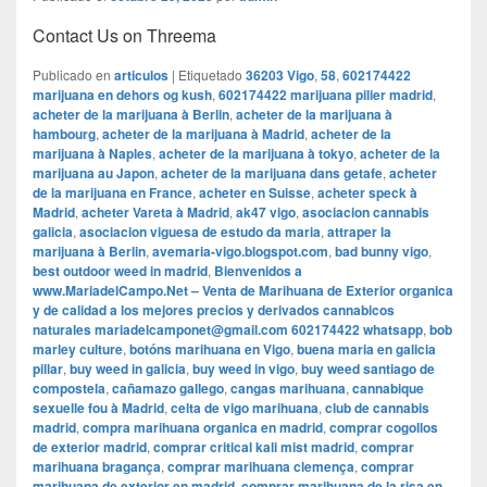
Contact Us on Threema
Publicado en
articulos
|
Etiquetado
36203 Vigo
,
58
,
602174422
marijuana en dehors og kush
,
602174422 marijuana pilier madrid
,
acheter de la marijuana à Berlin
,
acheter de la marijuana à
hambourg
,
acheter de la marijuana à Madrid
,
acheter de la
marijuana à Naples
,
acheter de la marijuana à tokyo
,
acheter de la
marijuana au Japon
,
acheter de la marijuana dans getafe
,
acheter
de la marijuana en France
,
acheter en Suisse
,
acheter speck à
Madrid
,
acheter Vareta à Madrid
,
ak47 vigo
,
asociacion cannabis
galicia
,
asociacion viguesa de estudo da maria
,
attraper la
marijuana à Berlin
,
avemaria-vigo.blogspot.com
,
bad bunny vigo
,
best outdoor weed in madrid
,
Bienvenidos a
www.MariadelCampo.Net – Venta de Marihuana de Exterior organica
y de calidad a los mejores precios y derivados cannabicos
naturales mariadelcamponet@gmail.com 602174422 whatsapp
,
bob
marley culture
,
botóns marihuana en Vigo
,
buena maria en galicia
pillar
,
buy weed in galicia
,
buy weed in vigo
,
buy weed santiago de
compostela
,
cañamazo gallego
,
cangas marihuana
,
cannabique
sexuelle fou à Madrid
,
celta de vigo marihuana
,
club de cannabis
madrid
,
compra marihuana organica en madrid
,
comprar cogollos
de exterior madrid
,
comprar critical kali mist madrid
,
comprar
marihuana bragança
,
comprar marihuana clemença
,
comprar
marihuana de exterior en madrid
,
comprar marihuana de la risa en