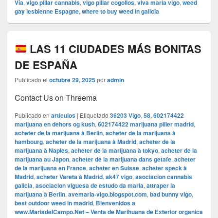
Vía
,
vigo pillar cannabis
,
vigo pillar cogollos
,
viva maria vigo
,
weed
gay lesbienne Espagne
,
where to buy weed in galicia
LAS 11 CIUDADES MÁS BONITAS
DE ESPAÑA
Publicado el
octubre 29, 2025
por
admin
Contact Us on Threema
Publicado en
articulos
|
Etiquetado
36203 Vigo
,
58
,
602174422
marijuana en dehors og kush
,
602174422 marijuana pilier madrid
,
acheter de la marijuana à Berlin
,
acheter de la marijuana à
hambourg
,
acheter de la marijuana à Madrid
,
acheter de la
marijuana à Naples
,
acheter de la marijuana à tokyo
,
acheter de la
marijuana au Japon
,
acheter de la marijuana dans getafe
,
acheter
de la marijuana en France
,
acheter en Suisse
,
acheter speck à
Madrid
,
acheter Vareta à Madrid
,
ak47 vigo
,
asociacion cannabis
galicia
,
asociacion viguesa de estudo da maria
,
attraper la
marijuana à Berlin
,
avemaria-vigo.blogspot.com
,
bad bunny vigo
,
best outdoor weed in madrid
,
Bienvenidos a
www.MariadelCampo.Net – Venta de Marihuana de Exterior organica