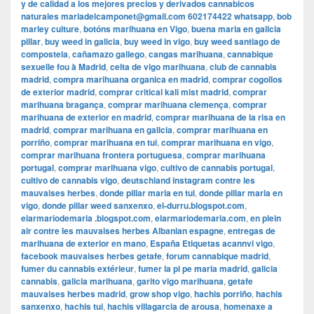
y de calidad a los mejores precios y derivados cannabicos
naturales mariadelcamponet@gmail.com 602174422 whatsapp
,
bob
marley culture
,
botóns marihuana en Vigo
,
buena maria en galicia
pillar
,
buy weed in galicia
,
buy weed in vigo
,
buy weed santiago de
compostela
,
cañamazo gallego
,
cangas marihuana
,
cannabique
sexuelle fou à Madrid
,
celta de vigo marihuana
,
club de cannabis
madrid
,
compra marihuana organica en madrid
,
comprar cogollos
de exterior madrid
,
comprar critical kali mist madrid
,
comprar
marihuana bragança
,
comprar marihuana clemença
,
comprar
marihuana de exterior en madrid
,
comprar marihuana de la risa en
madrid
,
comprar marihuana en galicia
,
comprar marihuana en
porriño
,
comprar marihuana en tui
,
comprar marihuana en vigo
,
comprar marihuana frontera portuguesa
,
comprar marihuana
portugal
,
comprar marihuana vigo
,
cultivo de cannabis portugal
,
cultivo de cannabis vigo
,
deutschland instagram contre les
mauvaises herbes
,
donde pillar maria en tui
,
donde pillar maria en
vigo
,
donde pillar weed sanxenxo
,
el-durru.blogspot.com
,
elarmariodemaria .blogspot.com
,
elarmariodemaria.com
,
en plein
air contre les mauvaises herbes Albanian espagne
,
entregas de
marihuana de exterior en mano
,
España Etiquetas acannvi vigo
,
facebook mauvaises herbes getafe
,
forum cannabique madrid
,
fumer du cannabis extérieur
,
fumer la pi pe maria madrid
,
galicia
cannabis
,
galicia marihuana
,
garito vigo marihuana
,
getafe
mauvaises herbes madrid
,
grow shop vigo
,
hachis porriño
,
hachis
sanxenxo
,
hachis tui
,
hachis villagarcia de arousa
,
homenaxe a