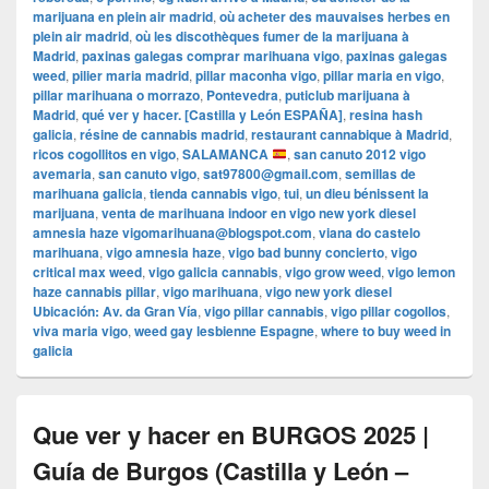
marijuana en plein air madrid
,
où acheter des mauvaises herbes en
plein air madrid
,
où les discothèques fumer de la marijuana à
Madrid
,
paxinas galegas comprar marihuana vigo
,
paxinas galegas
weed
,
pilier maria madrid
,
pillar maconha vigo
,
pillar maria en vigo
,
pillar marihuana o morrazo
,
Pontevedra
,
puticlub marijuana à
Madrid
,
qué ver y hacer. [Castilla y León ESPAÑA]
,
resina hash
galicia
,
résine de cannabis madrid
,
restaurant cannabique à Madrid
,
ricos cogollitos en vigo
,
SALAMANCA
,
san canuto 2012 vigo
avemaria
,
san canuto vigo
,
sat97800@gmail.com
,
semillas de
marihuana galicia
,
tienda cannabis vigo
,
tui
,
un dieu bénissent la
marijuana
,
venta de marihuana indoor en vigo new york diesel
amnesia haze vigomarihuana@blogspot.com
,
viana do castelo
marihuana
,
vigo amnesia haze
,
vigo bad bunny concierto
,
vigo
critical max weed
,
vigo galicia cannabis
,
vigo grow weed
,
vigo lemon
haze cannabis pillar
,
vigo marihuana
,
vigo new york diesel
Ubicación: Av. da Gran Vía
,
vigo pillar cannabis
,
vigo pillar cogollos
,
viva maria vigo
,
weed gay lesbienne Espagne
,
where to buy weed in
galicia
Que ver y hacer en BURGOS 2025 |
Guía de Burgos (Castilla y León –