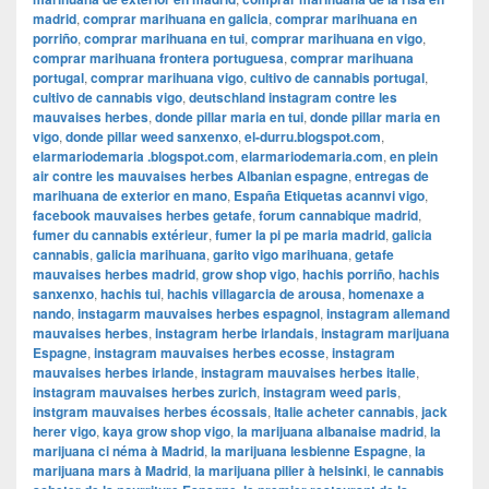
madrid
,
comprar marihuana en galicia
,
comprar marihuana en
porriño
,
comprar marihuana en tui
,
comprar marihuana en vigo
,
comprar marihuana frontera portuguesa
,
comprar marihuana
portugal
,
comprar marihuana vigo
,
cultivo de cannabis portugal
,
cultivo de cannabis vigo
,
deutschland instagram contre les
mauvaises herbes
,
donde pillar maria en tui
,
donde pillar maria en
vigo
,
donde pillar weed sanxenxo
,
el-durru.blogspot.com
,
elarmariodemaria .blogspot.com
,
elarmariodemaria.com
,
en plein
air contre les mauvaises herbes Albanian espagne
,
entregas de
marihuana de exterior en mano
,
España Etiquetas acannvi vigo
,
facebook mauvaises herbes getafe
,
forum cannabique madrid
,
fumer du cannabis extérieur
,
fumer la pi pe maria madrid
,
galicia
cannabis
,
galicia marihuana
,
garito vigo marihuana
,
getafe
mauvaises herbes madrid
,
grow shop vigo
,
hachis porriño
,
hachis
sanxenxo
,
hachis tui
,
hachis villagarcia de arousa
,
homenaxe a
nando
,
instagarm mauvaises herbes espagnol
,
instagram allemand
mauvaises herbes
,
instagram herbe irlandais
,
instagram marijuana
Espagne
,
instagram mauvaises herbes ecosse
,
instagram
mauvaises herbes irlande
,
instagram mauvaises herbes italie
,
instagram mauvaises herbes zurich
,
instagram weed paris
,
instgram mauvaises herbes écossais
,
Italie acheter cannabis
,
jack
herer vigo
,
kaya grow shop vigo
,
la marijuana albanaise madrid
,
la
marijuana ci néma à Madrid
,
la marijuana lesbienne Espagne
,
la
marijuana mars à Madrid
,
la marijuana pilier à helsinki
,
le cannabis