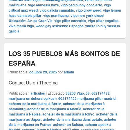
marihuana
,
vigo amnesia haze
,
vigo bad bunny concierto
,
vigo
critical max weed
,
vigo galicia cannabis
,
vigo grow weed
,
vigo lemon
haze cannabis pillar
,
vigo marihuana
,
vigo new york diesel
Ubicación: Av. da Gran Vía
,
vigo pillar cannabis
,
vigo pillar cogollos
,
viva maria vigo
,
weed gay lesbienne Espagne
,
where to buy weed in
galicia
LOS 35 PUEBLOS MÁS BONITOS DE
ESPAÑA
Publicado el
octubre 29, 2025
por
admin
Contact Us on Threema
Publicado en
articulos
|
Etiquetado
36203 Vigo
,
58
,
602174422
marijuana en dehors og kush
,
602174422 marijuana pilier madrid
,
acheter de la marijuana à Berlin
,
acheter de la marijuana à
hambourg
,
acheter de la marijuana à Madrid
,
acheter de la
marijuana à Naples
,
acheter de la marijuana à tokyo
,
acheter de la
marijuana au Japon
,
acheter de la marijuana dans getafe
,
acheter
de la marijuana en France
,
acheter en Suisse
,
acheter speck à
Madrid
,
acheter Vareta à Madrid
,
ak47 vigo
,
asociacion cannabis