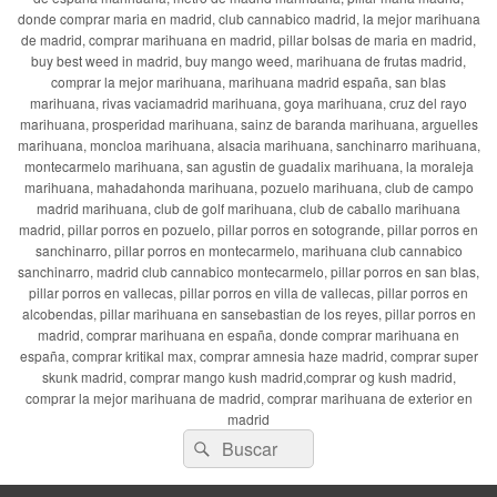
donde comprar maria en madrid, club cannabico madrid, la mejor marihuana
de madrid, comprar marihuana en madrid, pillar bolsas de maria en madrid,
buy best weed in madrid, buy mango weed, marihuana de frutas madrid,
comprar la mejor marihuana, marihuana madrid españa, san blas
marihuana, rivas vaciamadrid marihuana, goya marihuana, cruz del rayo
marihuana, prosperidad marihuana, sainz de baranda marihuana, arguelles
marihuana, moncloa marihuana, alsacia marihuana, sanchinarro marihuana,
montecarmelo marihuana, san agustin de guadalix marihuana, la moraleja
marihuana, mahadahonda marihuana, pozuelo marihuana, club de campo
madrid marihuana, club de golf marihuana, club de caballo marihuana
madrid, pillar porros en pozuelo, pillar porros en sotogrande, pillar porros en
sanchinarro, pillar porros en montecarmelo, marihuana club cannabico
sanchinarro, madrid club cannabico montecarmelo, pillar porros en san blas,
pillar porros en vallecas, pillar porros en villa de vallecas, pillar porros en
alcobendas, pillar marihuana en sansebastian de los reyes, pillar porros en
madrid, comprar marihuana en españa, donde comprar marihuana en
españa, comprar kritikal max, comprar amnesia haze madrid, comprar super
skunk madrid, comprar mango kush madrid,comprar og kush madrid,
comprar la mejor marihuana de madrid, comprar marihuana de exterior en
madrid
Buscar
Buscar
por: