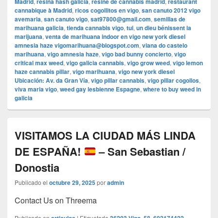
Madrid
,
resina hash galicia
,
résine de cannabis madrid
,
restaurant
cannabique à Madrid
,
ricos cogollitos en vigo
,
san canuto 2012 vigo
avemaria
,
san canuto vigo
,
sat97800@gmail.com
,
semillas de
marihuana galicia
,
tienda cannabis vigo
,
tui
,
un dieu bénissent la
marijuana
,
venta de marihuana indoor en vigo new york diesel
amnesia haze vigomarihuana@blogspot.com
,
viana do castelo
marihuana
,
vigo amnesia haze
,
vigo bad bunny concierto
,
vigo
critical max weed
,
vigo galicia cannabis
,
vigo grow weed
,
vigo lemon
haze cannabis pillar
,
vigo marihuana
,
vigo new york diesel
Ubicación: Av. da Gran Vía
,
vigo pillar cannabis
,
vigo pillar cogollos
,
viva maria vigo
,
weed gay lesbienne Espagne
,
where to buy weed in
galicia
VISITAMOS LA CIUDAD MÁS LINDA
DE ESPAÑA!
– San Sebastian /
Donostia
Publicado el
octubre 29, 2025
por
admin
Contact Us on Threema
Publicado en
|
Etiquetado
,
,