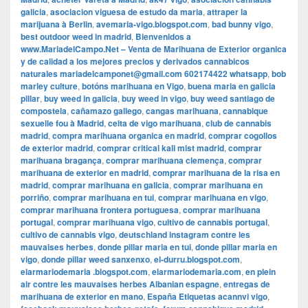
galicia
,
asociacion viguesa de estudo da maria
,
attraper la
marijuana à Berlin
,
avemaria-vigo.blogspot.com
,
bad bunny vigo
,
best outdoor weed in madrid
,
Bienvenidos a
www.MariadelCampo.Net – Venta de Marihuana de Exterior organica
y de calidad a los mejores precios y derivados cannabicos
naturales mariadelcamponet@gmail.com 602174422 whatsapp
,
bob
marley culture
,
botóns marihuana en Vigo
,
buena maria en galicia
pillar
,
buy weed in galicia
,
buy weed in vigo
,
buy weed santiago de
compostela
,
cañamazo gallego
,
cangas marihuana
,
cannabique
sexuelle fou à Madrid
,
celta de vigo marihuana
,
club de cannabis
madrid
,
compra marihuana organica en madrid
,
comprar cogollos
de exterior madrid
,
comprar critical kali mist madrid
,
comprar
marihuana bragança
,
comprar marihuana clemença
,
comprar
marihuana de exterior en madrid
,
comprar marihuana de la risa en
madrid
,
comprar marihuana en galicia
,
comprar marihuana en
porriño
,
comprar marihuana en tui
,
comprar marihuana en vigo
,
comprar marihuana frontera portuguesa
,
comprar marihuana
portugal
,
comprar marihuana vigo
,
cultivo de cannabis portugal
,
cultivo de cannabis vigo
,
deutschland instagram contre les
mauvaises herbes
,
donde pillar maria en tui
,
donde pillar maria en
vigo
,
donde pillar weed sanxenxo
,
el-durru.blogspot.com
,
elarmariodemaria .blogspot.com
,
elarmariodemaria.com
,
en plein
air contre les mauvaises herbes Albanian espagne
,
entregas de
marihuana de exterior en mano
,
España Etiquetas acannvi vigo
,