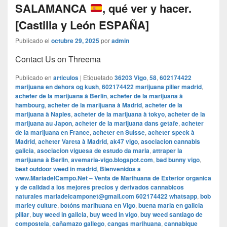
SALAMANCA
, qué ver y hacer.
[Castilla y León ESPAÑA]
Publicado el
octubre 29, 2025
por
admin
Contact Us on Threema
Publicado en
articulos
|
Etiquetado
36203 Vigo
,
58
,
602174422
marijuana en dehors og kush
,
602174422 marijuana pilier madrid
,
acheter de la marijuana à Berlin
,
acheter de la marijuana à
hambourg
,
acheter de la marijuana à Madrid
,
acheter de la
marijuana à Naples
,
acheter de la marijuana à tokyo
,
acheter de la
marijuana au Japon
,
acheter de la marijuana dans getafe
,
acheter
de la marijuana en France
,
acheter en Suisse
,
acheter speck à
Madrid
,
acheter Vareta à Madrid
,
ak47 vigo
,
asociacion cannabis
galicia
,
asociacion viguesa de estudo da maria
,
attraper la
marijuana à Berlin
,
avemaria-vigo.blogspot.com
,
bad bunny vigo
,
best outdoor weed in madrid
,
Bienvenidos a
www.MariadelCampo.Net – Venta de Marihuana de Exterior organica
y de calidad a los mejores precios y derivados cannabicos
naturales mariadelcamponet@gmail.com 602174422 whatsapp
,
bob
marley culture
,
botóns marihuana en Vigo
,
buena maria en galicia
pillar
,
buy weed in galicia
,
buy weed in vigo
,
buy weed santiago de
compostela
,
cañamazo gallego
,
cangas marihuana
,
cannabique