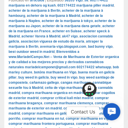
articulos
36203 Vigo
58
602174422
marijuana en dehors og kush
,
602174422 marijuana pilier madrid
,
acheter de la marijuana à Berlin
,
acheter de la marijuana à
hambourg
,
acheter de la marijuana à Madrid
,
acheter de la
marijuana à Naples
,
acheter de la marijuana à tokyo
,
acheter de la
marijuana au Japon
,
acheter de la marijuana dans getafe
,
acheter
de la marijuana en France
,
acheter en Suisse
,
acheter speck à
Madrid
,
acheter Vareta à Madrid
,
ak47 vigo
,
asociacion cannabis
galicia
,
asociacion viguesa de estudo da maria
,
attraper la
marijuana à Berlin
,
avemaria-vigo.blogspot.com
,
bad bunny vigo
,
best outdoor weed in madrid
,
Bienvenidos a
www.MariadelCampo.Net – Venta de Marihuana de Exterior organica
y de calidad a los mejores precios y derivados cannabicos
naturales mariadelcamponet@gmail.com 602174422 whatsapp
,
bob
marley culture
,
botóns marihuana en Vigo
,
buena maria en galicia
pillar
,
buy weed in galicia
,
buy weed in vigo
,
buy weed santiago de
compostela
,
cañamazo gallego
,
cangas marihuana
,
cannabique
sexuelle fou à Madrid
,
celta de vigo marihuana
,
club de cannabis
madrid
,
compra marihuana organica en madrid
,
comprar cogollos
de exterior madrid
,
comprar critical kali mist madrid
,
comprar
marihuana bragança
,
comprar marihuana clemença
,
comprar
marihuana de exterior en madrid
,
comprar marihuana de la risa en
Contac
Contact Us
madrid
,
comprar marihuana en galicia
,
comprar marihuana en
Us
porriño
,
comprar marihuana en tui
,
comprar marihuana en vigo
,
comprar marihuana frontera portuguesa
,
comprar marihuana