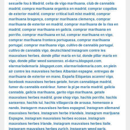
sexuelle fou à Madrid
,
celta de vigo marihuana
,
club de cannabis
madrid
,
compra marihuana organica en madrid
,
comprar cogollos
de exterior madrid
,
comprar critical kali mist madrid
,
comprar
marihuana bragança
,
comprar marihuana clemença
,
comprar
marihuana de exterior en madrid
,
comprar marihuana de la risa en
madrid
,
comprar marihuana en galicia
,
comprar marihuana en
porriño
,
comprar marihuana en tui
,
comprar marihuana en vigo
,
comprar marihuana frontera portuguesa
,
comprar marihuana
portugal
,
comprar marihuana vigo
,
cultivo de cannabis portugal
,
cultivo de cannabis vigo
,
deutschland instagram contre les
mauvaises herbes
,
donde pillar maria en tui
,
donde pillar maria en
vigo
,
donde pillar weed sanxenxo
,
el-durru.blogspot.com
,
elarmariodemaria .blogspot.com
,
elarmariodemaria.com
,
en plein
air contre les mauvaises herbes Albanian espagne
,
entregas de
marihuana de exterior en mano
,
España Etiquetas acannvi vigo
,
facebook mauvaises herbes getafe
,
forum cannabique madrid
,
fumer du cannabis extérieur
,
fumer la pi pe maria madrid
,
galicia
cannabis
,
galicia marihuana
,
garito vigo marihuana
,
getafe
mauvaises herbes madrid
,
grow shop vigo
,
hachis porriño
,
hachis
sanxenxo
,
hachis tui
,
hachis villagarcia de arousa
,
homenaxe a
nando
,
instagarm mauvaises herbes espagnol
,
instagram allemand
mauvaises herbes
,
instagram herbe irlandais
,
instagram marijuana
Espagne
,
instagram mauvaises herbes ecosse
,
instagram
mauvaises herbes irlande
,
instagram mauvaises herbes italie
,
instagram mauvaises herbes zurich
,
instagram weed paris
,