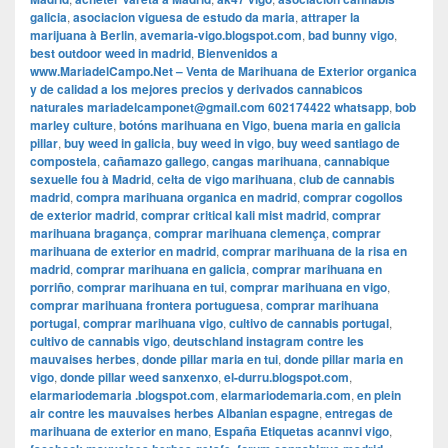
galicia
,
asociacion viguesa de estudo da maria
,
attraper la
marijuana à Berlin
,
avemaria-vigo.blogspot.com
,
bad bunny vigo
,
best outdoor weed in madrid
,
Bienvenidos a
www.MariadelCampo.Net – Venta de Marihuana de Exterior organica
y de calidad a los mejores precios y derivados cannabicos
naturales mariadelcamponet@gmail.com 602174422 whatsapp
,
bob
marley culture
,
botóns marihuana en Vigo
,
buena maria en galicia
pillar
,
buy weed in galicia
,
buy weed in vigo
,
buy weed santiago de
compostela
,
cañamazo gallego
,
cangas marihuana
,
cannabique
sexuelle fou à Madrid
,
celta de vigo marihuana
,
club de cannabis
madrid
,
compra marihuana organica en madrid
,
comprar cogollos
de exterior madrid
,
comprar critical kali mist madrid
,
comprar
marihuana bragança
,
comprar marihuana clemença
,
comprar
marihuana de exterior en madrid
,
comprar marihuana de la risa en
madrid
,
comprar marihuana en galicia
,
comprar marihuana en
porriño
,
comprar marihuana en tui
,
comprar marihuana en vigo
,
comprar marihuana frontera portuguesa
,
comprar marihuana
portugal
,
comprar marihuana vigo
,
cultivo de cannabis portugal
,
cultivo de cannabis vigo
,
deutschland instagram contre les
mauvaises herbes
,
donde pillar maria en tui
,
donde pillar maria en
vigo
,
donde pillar weed sanxenxo
,
el-durru.blogspot.com
,
elarmariodemaria .blogspot.com
,
elarmariodemaria.com
,
en plein
air contre les mauvaises herbes Albanian espagne
,
entregas de
marihuana de exterior en mano
,
España Etiquetas acannvi vigo
,