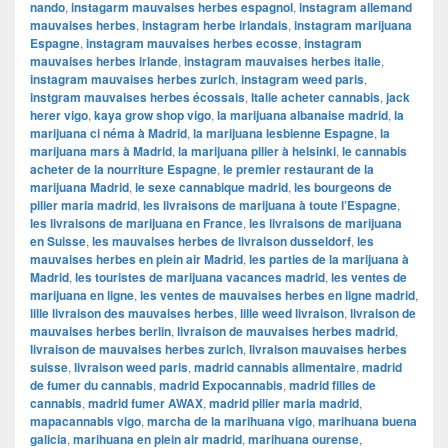
nando
,
instagarm mauvaises herbes espagnol
,
instagram allemand
mauvaises herbes
,
instagram herbe irlandais
,
instagram marijuana
Espagne
,
instagram mauvaises herbes ecosse
,
instagram
mauvaises herbes irlande
,
instagram mauvaises herbes italie
,
instagram mauvaises herbes zurich
,
instagram weed paris
,
instgram mauvaises herbes écossais
,
Italie acheter cannabis
,
jack
herer vigo
,
kaya grow shop vigo
,
la marijuana albanaise madrid
,
la
marijuana ci néma à Madrid
,
la marijuana lesbienne Espagne
,
la
marijuana mars à Madrid
,
la marijuana pilier à helsinki
,
le cannabis
acheter de la nourriture Espagne
,
le premier restaurant de la
marijuana Madrid
,
le sexe cannabique madrid
,
les bourgeons de
pilier maria madrid
,
les livraisons de marijuana à toute l’Espagne
,
les livraisons de marijuana en France
,
les livraisons de marijuana
en Suisse
,
les mauvaises herbes de livraison dusseldorf
,
les
mauvaises herbes en plein air Madrid
,
les parties de la marijuana à
Madrid
,
les touristes de marijuana vacances madrid
,
les ventes de
marijuana en ligne
,
les ventes de mauvaises herbes en ligne madrid
,
lille livraison des mauvaises herbes
,
lille weed livraison
,
livraison de
mauvaises herbes berlin
,
livraison de mauvaises herbes madrid
,
livraison de mauvaises herbes zurich
,
livraison mauvaises herbes
suisse
,
livraison weed paris
,
madrid cannabis alimentaire
,
madrid
de fumer du cannabis
,
madrid Expocannabis
,
madrid filles de
cannabis
,
madrid fumer AWAX
,
madrid pilier maria madrid
,
mapacannabis vigo
,
marcha de la marihuana vigo
,
marihuana buena
galicia
,
marihuana en plein air madrid
,
marihuana ourense
,