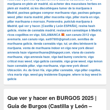
marijuana en plein air madrid
,
où acheter des mauvaises herbes en
plein air madrid
,
où les discothèques fumer de la marijuana à
Madrid
,
paxinas galegas comprar marihuana vigo
,
paxinas galegas
weed
,
pilier maria madrid
,
pillar maconha vigo
,
pillar maria en vigo
,
pillar marihuana o morrazo
,
Pontevedra
,
puticlub marijuana à
Madrid
,
qué ver y hacer. [Castilla y León ESPAÑA]
,
resina hash
galicia
,
résine de cannabis madrid
,
restaurant cannabique à Madrid
,
ricos cogollitos en vigo
,
SALAMANCA
,
san canuto 2012 vigo
avemaria
,
san canuto vigo
,
sat97800@gmail.com
,
semillas de
marihuana galicia
,
tienda cannabis vigo
,
tui
,
un dieu bénissent la
marijuana
,
venta de marihuana indoor en vigo new york diesel
amnesia haze vigomarihuana@blogspot.com
,
viana do castelo
marihuana
,
vigo amnesia haze
,
vigo bad bunny concierto
,
vigo
critical max weed
,
vigo galicia cannabis
,
vigo grow weed
,
vigo lemon
haze cannabis pillar
,
vigo marihuana
,
vigo new york diesel
Ubicación: Av. da Gran Vía
,
vigo pillar cannabis
,
vigo pillar cogollos
,
viva maria vigo
,
weed gay lesbienne Espagne
,
where to buy weed in
galicia
Que ver y hacer en BURGOS 2025 |
Guía de Burgos (Castilla y León –