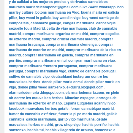
y de calidad a los mejores precios y derivados cannabicos
naturales mariadelcamponet@gmail.com 602174422 whatsapp
,
bob
marley culture
,
botóns marihuana en Vigo
,
buena maria en galicia
pillar
,
buy weed in galicia
,
buy weed in vigo
,
buy weed santiago de
compostela
,
cañamazo gallego
,
cangas marihuana
,
cannabique
sexuelle fou à Madrid
,
celta de vigo marihuana
,
club de cannabis
madrid
,
compra marihuana organica en madrid
,
comprar cogollos
de exterior madrid
,
comprar critical kali mist madrid
,
comprar
marihuana bragança
,
comprar marihuana clemença
,
comprar
marihuana de exterior en madrid
,
comprar marihuana de la risa en
madrid
,
comprar marihuana en galicia
,
comprar marihuana en
porriño
,
comprar marihuana en tui
,
comprar marihuana en vigo
,
comprar marihuana frontera portuguesa
,
comprar marihuana
portugal
,
comprar marihuana vigo
,
cultivo de cannabis portugal
,
cultivo de cannabis vigo
,
deutschland instagram contre les
mauvaises herbes
,
donde pillar maria en tui
,
donde pillar maria en
vigo
,
donde pillar weed sanxenxo
,
el-durru.blogspot.com
,
elarmariodemaria .blogspot.com
,
elarmariodemaria.com
,
en plein
air contre les mauvaises herbes Albanian espagne
,
entregas de
marihuana de exterior en mano
,
España Etiquetas acannvi vigo
,
facebook mauvaises herbes getafe
,
forum cannabique madrid
,
fumer du cannabis extérieur
,
fumer la pi pe maria madrid
,
galicia
cannabis
,
galicia marihuana
,
garito vigo marihuana
,
getafe
mauvaises herbes madrid
,
grow shop vigo
,
hachis porriño
,
hachis
sanxenxo
,
hachis tui
,
hachis villagarcia de arousa
,
homenaxe a