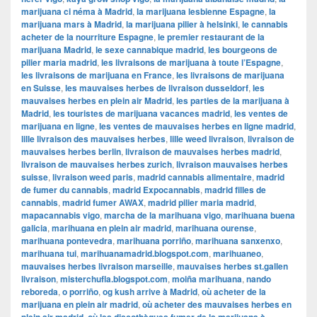
marijuana ci néma à Madrid
,
la marijuana lesbienne Espagne
,
la
marijuana mars à Madrid
,
la marijuana pilier à helsinki
,
le cannabis
acheter de la nourriture Espagne
,
le premier restaurant de la
marijuana Madrid
,
le sexe cannabique madrid
,
les bourgeons de
pilier maria madrid
,
les livraisons de marijuana à toute l’Espagne
,
les livraisons de marijuana en France
,
les livraisons de marijuana
en Suisse
,
les mauvaises herbes de livraison dusseldorf
,
les
mauvaises herbes en plein air Madrid
,
les parties de la marijuana à
Madrid
,
les touristes de marijuana vacances madrid
,
les ventes de
marijuana en ligne
,
les ventes de mauvaises herbes en ligne madrid
,
lille livraison des mauvaises herbes
,
lille weed livraison
,
livraison de
mauvaises herbes berlin
,
livraison de mauvaises herbes madrid
,
livraison de mauvaises herbes zurich
,
livraison mauvaises herbes
suisse
,
livraison weed paris
,
madrid cannabis alimentaire
,
madrid
de fumer du cannabis
,
madrid Expocannabis
,
madrid filles de
cannabis
,
madrid fumer AWAX
,
madrid pilier maria madrid
,
mapacannabis vigo
,
marcha de la marihuana vigo
,
marihuana buena
galicia
,
marihuana en plein air madrid
,
marihuana ourense
,
marihuana pontevedra
,
marihuana porriño
,
marihuana sanxenxo
,
marihuana tui
,
marihuanamadrid.blogspot.com
,
marihuaneo
,
mauvaises herbes livraison marseille
,
mauvaises herbes st.gallen
livraison
,
misterchufla.blogspot.com
,
moiña marihuana
,
nando
reboreda
,
o porriño
,
og kush arrive à Madrid
,
où acheter de la
marijuana en plein air madrid
,
où acheter des mauvaises herbes en
,