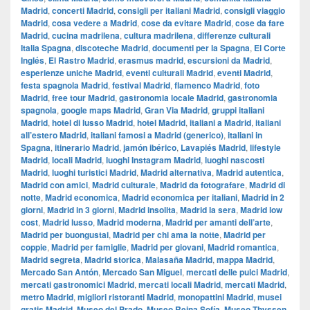
Madrid
,
concerti Madrid
,
consigli per italiani Madrid
,
consigli viaggio
Madrid
,
cosa vedere a Madrid
,
cose da evitare Madrid
,
cose da fare
Madrid
,
cucina madrilena
,
cultura madrilena
,
differenze culturali
Italia Spagna
,
discoteche Madrid
,
documenti per la Spagna
,
El Corte
Inglés
,
El Rastro Madrid
,
erasmus madrid
,
escursioni da Madrid
,
esperienze uniche Madrid
,
eventi culturali Madrid
,
eventi Madrid
,
festa spagnola Madrid
,
festival Madrid
,
flamenco Madrid
,
foto
Madrid
,
free tour Madrid
,
gastronomia locale Madrid
,
gastronomia
spagnola
,
google maps Madrid
,
​​Gran Via Madrid
,
gruppi italiani
Madrid
,
hotel di lusso Madrid
,
hotel Madrid
,
italiani a Madrid
,
italiani
all’estero Madrid
,
italiani famosi a Madrid (generico)
,
italiani in
Spagna
,
itinerario Madrid
,
jamón ibérico
,
Lavapiés Madrid
,
lifestyle
Madrid
,
locali Madrid
,
luoghi Instagram Madrid
,
luoghi nascosti
Madrid
,
luoghi turistici Madrid
,
Madrid alternativa
,
Madrid autentica
,
Madrid con amici
,
Madrid culturale
,
Madrid da fotografare
,
Madrid di
notte
,
Madrid economica
,
Madrid economica per italiani
,
Madrid in 2
giorni
,
Madrid in 3 giorni
,
Madrid insolita
,
Madrid la sera
,
Madrid low
cost
,
Madrid lusso
,
Madrid moderna
,
Madrid per amanti dell’arte
,
Madrid per buongustai
,
Madrid per chi ama la notte
,
Madrid per
coppie
,
Madrid per famiglie
,
Madrid per giovani
,
Madrid romantica
,
Madrid segreta
,
Madrid storica
,
Malasaña Madrid
,
mappa Madrid
,
Mercado San Antón
,
Mercado San Miguel
,
mercati delle pulci Madrid
,
mercati gastronomici Madrid
,
mercati locali Madrid
,
mercati Madrid
,
metro Madrid
,
migliori ristoranti Madrid
,
monopattini Madrid
,
musei
gratis Madrid
,
Museo del Prado
,
Museo Reina Sofía
,
Museo Thyssen
,