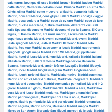
calamares
,
boutique di lusso Madrid
,
brunch Madrid
,
budget Madrid
,
caffè Madrid
,
Cattedrale dell’Almudena
,
Chueca Madrid
,
churros San
Ginés
,
clima Madrid
,
come muoversi a Madrid
,
comunità italiana
Madrid
,
concerti Madrid
,
consigli per italiani Madrid
,
consigli viaggio
Madrid
,
cosa vedere a Madrid
,
cose da evitare Madrid
,
cose da fare
Madrid
,
cucina madrilena
,
cultura madrilena
,
differenze culturali
Italia Spagna
,
discoteche Madrid
,
documenti per la Spagna
,
El Corte
Inglés
,
El Rastro Madrid
,
erasmus madrid
,
escursioni da Madrid
,
esperienze uniche Madrid
,
eventi culturali Madrid
,
eventi Madrid
,
festa spagnola Madrid
,
festival Madrid
,
flamenco Madrid
,
foto
Madrid
,
free tour Madrid
,
gastronomia locale Madrid
,
gastronomia
spagnola
,
google maps Madrid
,
​​Gran Via Madrid
,
gruppi italiani
Madrid
,
hotel di lusso Madrid
,
hotel Madrid
,
italiani a Madrid
,
italiani
all’estero Madrid
,
italiani famosi a Madrid (generico)
,
italiani in
Spagna
,
itinerario Madrid
,
jamón ibérico
,
Lavapiés Madrid
,
lifestyle
Madrid
,
locali Madrid
,
luoghi Instagram Madrid
,
luoghi nascosti
Madrid
,
luoghi turistici Madrid
,
Madrid alternativa
,
Madrid autentica
,
Madrid con amici
,
Madrid culturale
,
Madrid da fotografare
,
Madrid di
notte
,
Madrid economica
,
Madrid economica per italiani
,
Madrid in 2
giorni
,
Madrid in 3 giorni
,
Madrid insolita
,
Madrid la sera
,
Madrid low
cost
,
Madrid lusso
,
Madrid moderna
,
Madrid per amanti dell’arte
,
Madrid per buongustai
,
Madrid per chi ama la notte
,
Madrid per
coppie
,
Madrid per famiglie
,
Madrid per giovani
,
Madrid romantica
,
Madrid segreta
,
Madrid storica
,
Malasaña Madrid
,
mappa Madrid
,
Mercado San Antón
,
Mercado San Miguel
,
mercati delle pulci Madrid
,