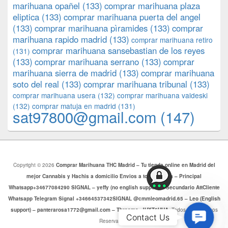
marihuana opañel
(133)
comprar marihuana plaza
eliptica
(133)
comprar marihuana puerta del angel
(133)
comprar marihuana pìramides
(133)
comprar
marihuana rapido madrid
(133)
comprar marihuana retiro
comprar marihuana sansebastian de los reyes
(131)
(133)
comprar marihuana serrano
(133)
comprar
marihuana sierra de madrid
(133)
comprar marihuana
soto del real
(133)
comprar marihuana tribunal
(133)
comprar marihuana usera
(132)
comprar marihuana valdeski
(132)
comprar matuja en madrid
(131)
sat97800@gmail.com
(147)
Copyright © 2026
Comprar Marihuana THC Madrid – Tu tienda online en Madrid del
mejor Cannabis y Hachis a domicilio Envios a toda Europa – Principal
Whatsapp+34677084290 SIGNAL – yeffy (no english support) – Secundario AttCliente
Whatsapp Telegram Signal +34664537342SIGNAL @cmmleomadrid.65 – Leo (English
support) – panterarosa1772@gmail.com – Threema: JHXT6HHA
. Todos los Derechos
Contac
Contact Us
Reservados.
Us