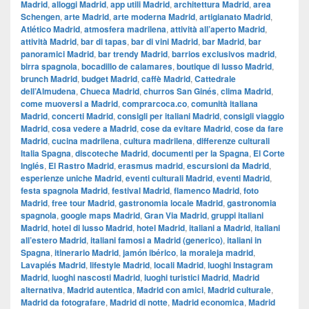
Madrid
,
alloggi Madrid
,
app utili Madrid
,
architettura Madrid
,
area
Schengen
,
arte Madrid
,
arte moderna Madrid
,
artigianato Madrid
,
Atlético Madrid
,
atmosfera madrilena
,
attività all’aperto Madrid
,
attività Madrid
,
bar di tapas
,
bar di vini Madrid
,
bar Madrid
,
bar
panoramici Madrid
,
bar trendy Madrid
,
barrios exclusivos madrid
,
birra spagnola
,
bocadillo de calamares
,
boutique di lusso Madrid
,
brunch Madrid
,
budget Madrid
,
caffè Madrid
,
Cattedrale
dell’Almudena
,
Chueca Madrid
,
churros San Ginés
,
clima Madrid
,
come muoversi a Madrid
,
comprarcoca.co
,
comunità italiana
Madrid
,
concerti Madrid
,
consigli per italiani Madrid
,
consigli viaggio
Madrid
,
cosa vedere a Madrid
,
cose da evitare Madrid
,
cose da fare
Madrid
,
cucina madrilena
,
cultura madrilena
,
differenze culturali
Italia Spagna
,
discoteche Madrid
,
documenti per la Spagna
,
El Corte
Inglés
,
El Rastro Madrid
,
erasmus madrid
,
escursioni da Madrid
,
esperienze uniche Madrid
,
eventi culturali Madrid
,
eventi Madrid
,
festa spagnola Madrid
,
festival Madrid
,
flamenco Madrid
,
foto
Madrid
,
free tour Madrid
,
gastronomia locale Madrid
,
gastronomia
spagnola
,
google maps Madrid
,
​​Gran Via Madrid
,
gruppi italiani
Madrid
,
hotel di lusso Madrid
,
hotel Madrid
,
italiani a Madrid
,
italiani
all’estero Madrid
,
italiani famosi a Madrid (generico)
,
italiani in
Spagna
,
itinerario Madrid
,
jamón ibérico
,
la moraleja madrid
,
Lavapiés Madrid
,
lifestyle Madrid
,
locali Madrid
,
luoghi Instagram
Madrid
,
luoghi nascosti Madrid
,
luoghi turistici Madrid
,
Madrid
alternativa
,
Madrid autentica
,
Madrid con amici
,
Madrid culturale
,
Madrid da fotografare
,
Madrid di notte
,
Madrid economica
,
Madrid