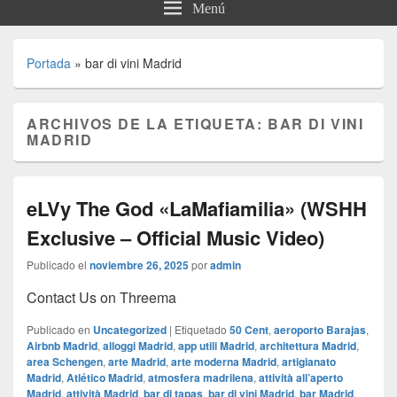
Menú
Portada
»
bar di vini Madrid
ARCHIVOS DE LA ETIQUETA:
BAR DI VINI
MADRID
eLVy The God «LaMafiamilia» (WSHH
Exclusive – Official Music Video)
Publicado el
noviembre 26, 2025
por
admin
Contact Us on Threema
Publicado en
Uncategorized
|
Etiquetado
50 Cent
,
aeroporto Barajas
,
Airbnb Madrid
,
alloggi Madrid
,
app utili Madrid
,
architettura Madrid
,
area Schengen
,
arte Madrid
,
arte moderna Madrid
,
artigianato
Madrid
,
Atlético Madrid
,
atmosfera madrilena
,
attività all’aperto
Madrid
,
attività Madrid
,
bar di tapas
,
bar di vini Madrid
,
bar Madrid
,