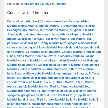
Publicado el
noviembre 26, 2025
por
admin
Contact Us on Threema
Publicado en
articulos
|
Etiquetado
aeroporto Barajas
,
Airbnb
Madrid
,
alloggi Madrid
,
app utili Madrid
,
architettura Madrid
,
area
Schengen
,
arte Madrid
,
arte moderna Madrid
,
artigianato Madrid
,
Atlético Madrid
,
atmosfera madrilena
,
attività all’aperto Madrid
,
attività Madrid
,
bar di tapas
,
bar di vini Madrid
,
bar Madrid
,
bar
panoramici Madrid
,
bar trendy Madrid
,
birra spagnola
,
bocadillo de
calamares
,
boutique di lusso Madrid
,
brunch Madrid
,
budget Madrid
,
caffè Madrid
,
Cattedrale dell’Almudena
,
Chueca Madrid
,
churros San
Ginés
,
clima Madrid
,
come muoversi a Madrid
,
comunità italiana
Madrid
,
concerti Madrid
,
consigli per italiani Madrid
,
consigli viaggio
Madrid
,
cosa vedere a Madrid
,
cose da evitare Madrid
,
cose da fare
Madrid
,
cucina madrilena
,
cultura madrilena
,
differenze culturali
Italia Spagna
,
discoteche Madrid
,
documenti per la Spagna
,
El Corte
Inglés
,
El Rastro Madrid
,
erasmus madrid
,
escursioni da Madrid
,
esperienze uniche Madrid
,
eventi culturali Madrid
,
eventi Madrid
,
festa spagnola Madrid
,
festival Madrid
,
flamenco Madrid
,
foto
Madrid
,
free tour Madrid
,
gastronomia locale Madrid
,
gastronomia
spagnola
,
google maps Madrid
,
​​Gran Via Madrid
,
gruppi italiani
Madrid
,
hotel di lusso Madrid
,
hotel Madrid
,
italiani a Madrid
,
italiani
all’estero Madrid
,
italiani famosi a Madrid (generico)
,
italiani in
,
,
,
,