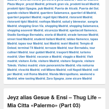
Plaza Mayor
,
prezzi Madrid
,
primark gran vía
,
prodotti locali Madrid
,
prodotti tipici Spagna
,
pub Madrid
,
Puerta de Alcalá
,
Puerta del Sol
,
quando visitare Madrid
,
quartiere Salamanca
,
quartieri di Madrid
,
quartieri popolari Madrid
,
regali tipici Madrid
,
ristoranti Madrid
,
ristoranti tipici Madrid
,
rooftops Madrid
,
salud y bienestar
,
sangria
Madrid
,
shopping Gran Vía
,
shopping Madrid
,
shopping Salamanca
,
shopping souvenir Madrid
,
sicurezza Madrid
,
spettacoli flamenco
,
Stadio Santiago Bernabéu
,
storia di Madrid
,
strade famose Madrid
,
street food Madrid
,
studenti italiani Madrid
,
tablao flamenco
,
tapas
Madrid
,
tapas tour Madrid
,
taxi Madrid
,
teatri Madrid
,
Tempio di
Debod
,
terminal T4 Madrid
,
terrazze Madrid
,
tour Bernabéu
,
tour
culinari Madrid
,
tour guidati Madrid
,
trasporti Madrid
,
turismo
madrid
,
Uber Madrid
,
vacanze a Madrid
,
viaggio a Madrid
,
Visit
madrid
,
visitare Ávila
,
visitare Madrid
,
visitare Segovia
,
visitare
Toledo
,
Visitez madrid
,
viste panoramiche Madrid
,
vita notturna
Madrid
,
vivacità Madrid
,
voli Milano Madrid
,
voli Napoli Madrid
,
voli
per Madrid
,
voli Roma Madrid
,
Wanda Metropolitano
,
weekend a
Madrid
,
wine tasting Madrid
,
Zara Spagna
,
zone sicure Madrid
Jeyz alias Gesue & Ensi – Thug Life –
Mia Citta «Palermo» (Part 03)