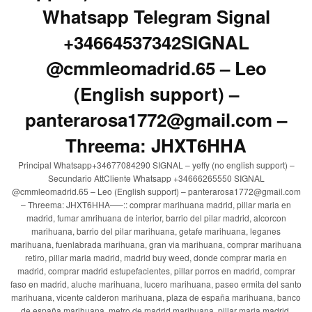
Whatsapp Telegram Signal
+34664537342SIGNAL
@cmmleomadrid.65 – Leo
(English support) –
panterarosa1772@gmail.com –
Threema: JHXT6HHA
Principal Whatsapp+34677084290 SIGNAL – yeffy (no english support) –
Secundario AttCliente Whatsapp +34666265550 SIGNAL
@cmmleomadrid.65 – Leo (English support) – panterarosa1772@gmail.com
– Threema: JHXT6HHA—–:: comprar marihuana madrid, pillar maria en
madrid, fumar amrihuana de interior, barrio del pilar madrid, alcorcon
marihuana, barrio del pilar marihuana, getafe marihuana, leganes
marihuana, fuenlabrada marihuana, gran via marihuana, comprar marihuana
retiro, pillar maria madrid, madrid buy weed, donde comprar maria en
madrid, comprar madrid estupefacientes, pillar porros en madrid, comprar
faso en madrid, aluche marihuana, lucero marihuana, paseo ermita del santo
marihuana, vicente calderon marihuana, plaza de españa marihuana, banco
de españa marihuana, metro de madrid marihuana, pillar maria madrid,