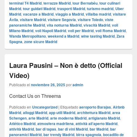
terminal T4 Madrid
,
terrazze Madrid
,
tour Bernabéu
,
tour culinari
Madrid
,
tour guidati Madrid
,
trasporti Madrid
,
turismo madrid
,
Uber
Madrid
,
vacanze a Madrid
,
viaggio a Madrid
,
villalba madrid
,
visitare
Ávila
,
visitare Madrid
,
visitare Segovia
,
visitare Toledo
,
viste
panoramiche Madrid
,
vita notturna Madrid
,
vivacità Madrid
,
voli
Milano Madrid
,
voli Napoli Madrid
,
voli per Madrid
,
voli Roma Madrid
,
Wanda Metropolitano
,
weekend a Madrid
,
wine tasting Madrid
,
Zara
Spagna
,
zone sicure Madrid
Laura Pausini – Non è detto (Official
Video)
Publicado el
noviembre 26, 2025
por
admin
Contact Us on Threema
Publicado en
Uncategorized
|
Etiquetado
aeroporto Barajas
,
Airbnb
Madrid
,
alloggi Madrid
,
app utili Madrid
,
architettura Madrid
,
area
Schengen
,
arte Madrid
,
arte moderna Madrid
,
artigianato Madrid
,
Atlético Madrid
,
atmosfera madrilena
,
attività all’aperto Madrid
,
attività Madrid
,
bar di tapas
,
bar di vini Madrid
,
bar Madrid
,
bar
panoramici Madrid
,
bar trendy Madrid
,
birra spagnola
,
bocadillo de