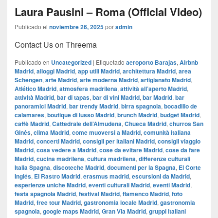
Laura Pausini – Roma (Official Video)
Publicado el
noviembre 26, 2025
por
admin
Contact Us on Threema
Publicado en
Uncategorized
|
Etiquetado
aeroporto Barajas
,
Airbnb
Madrid
,
alloggi Madrid
,
app utili Madrid
,
architettura Madrid
,
area
Schengen
,
arte Madrid
,
arte moderna Madrid
,
artigianato Madrid
,
Atlético Madrid
,
atmosfera madrilena
,
attività all’aperto Madrid
,
attività Madrid
,
bar di tapas
,
bar di vini Madrid
,
bar Madrid
,
bar
panoramici Madrid
,
bar trendy Madrid
,
birra spagnola
,
bocadillo de
calamares
,
boutique di lusso Madrid
,
brunch Madrid
,
budget Madrid
,
caffè Madrid
,
Cattedrale dell’Almudena
,
Chueca Madrid
,
churros San
Ginés
,
clima Madrid
,
come muoversi a Madrid
,
comunità italiana
Madrid
,
concerti Madrid
,
consigli per italiani Madrid
,
consigli viaggio
Madrid
,
cosa vedere a Madrid
,
cose da evitare Madrid
,
cose da fare
Madrid
,
cucina madrilena
,
cultura madrilena
,
differenze culturali
Italia Spagna
,
discoteche Madrid
,
documenti per la Spagna
,
El Corte
Inglés
,
El Rastro Madrid
,
erasmus madrid
,
escursioni da Madrid
,
esperienze uniche Madrid
,
eventi culturali Madrid
,
eventi Madrid
,
festa spagnola Madrid
,
festival Madrid
,
flamenco Madrid
,
foto
Madrid
,
free tour Madrid
,
gastronomia locale Madrid
,
gastronomia
spagnola
,
google maps Madrid
,
​​Gran Via Madrid
,
gruppi italiani