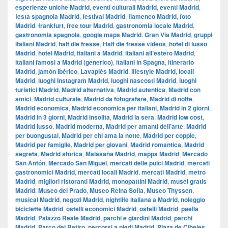
esperienze uniche Madrid
,
eventi culturali Madrid
,
eventi Madrid
,
festa spagnola Madrid
,
festival Madrid
,
flamenco Madrid
,
foto
Madrid
,
frankfurt
,
free tour Madrid
,
gastronomia locale Madrid
,
gastronomia spagnola
,
google maps Madrid
,
​​Gran Via Madrid
,
gruppi
italiani Madrid
,
halt die fresse
,
Halt die fresse videos
,
hotel di lusso
Madrid
,
hotel Madrid
,
italiani a Madrid
,
italiani all’estero Madrid
,
italiani famosi a Madrid (generico)
,
italiani in Spagna
,
itinerario
Madrid
,
jamón ibérico
,
Lavapiés Madrid
,
lifestyle Madrid
,
locali
Madrid
,
luoghi Instagram Madrid
,
luoghi nascosti Madrid
,
luoghi
turistici Madrid
,
Madrid alternativa
,
Madrid autentica
,
Madrid con
amici
,
Madrid culturale
,
Madrid da fotografare
,
Madrid di notte
,
Madrid economica
,
Madrid economica per italiani
,
Madrid in 2 giorni
,
Madrid in 3 giorni
,
Madrid insolita
,
Madrid la sera
,
Madrid low cost
,
Madrid lusso
,
Madrid moderna
,
Madrid per amanti dell’arte
,
Madrid
per buongustai
,
Madrid per chi ama la notte
,
Madrid per coppie
,
Madrid per famiglie
,
Madrid per giovani
,
Madrid romantica
,
Madrid
segreta
,
Madrid storica
,
Malasaña Madrid
,
mappa Madrid
,
Mercado
San Antón
,
Mercado San Miguel
,
mercati delle pulci Madrid
,
mercati
gastronomici Madrid
,
mercati locali Madrid
,
mercati Madrid
,
metro
Madrid
,
migliori ristoranti Madrid
,
monopattini Madrid
,
musei gratis
Madrid
,
Museo del Prado
,
Museo Reina Sofía
,
Museo Thyssen
,
musical Madrid
,
negozi Madrid
,
nightlife italiana a Madrid
,
noleggio
biciclette Madrid
,
ostelli economici Madrid
,
ostelli Madrid
,
paella
Madrid
,
Palazzo Reale Madrid
,
parchi e giardini Madrid
,
parchi
Madrid
,
Parco del Retiro
,
percorsi a piedi Madrid
,
Plaza de Cibeles
,