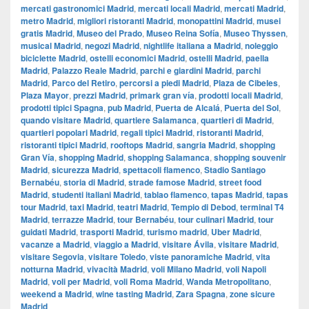
mercati gastronomici Madrid
,
mercati locali Madrid
,
mercati Madrid
,
metro Madrid
,
migliori ristoranti Madrid
,
monopattini Madrid
,
musei
gratis Madrid
,
Museo del Prado
,
Museo Reina Sofía
,
Museo Thyssen
,
musical Madrid
,
negozi Madrid
,
nightlife italiana a Madrid
,
noleggio
biciclette Madrid
,
ostelli economici Madrid
,
ostelli Madrid
,
paella
Madrid
,
Palazzo Reale Madrid
,
parchi e giardini Madrid
,
parchi
Madrid
,
Parco del Retiro
,
percorsi a piedi Madrid
,
Plaza de Cibeles
,
Plaza Mayor
,
prezzi Madrid
,
primark gran vía
,
prodotti locali Madrid
,
prodotti tipici Spagna
,
pub Madrid
,
Puerta de Alcalá
,
Puerta del Sol
,
quando visitare Madrid
,
quartiere Salamanca
,
quartieri di Madrid
,
quartieri popolari Madrid
,
regali tipici Madrid
,
ristoranti Madrid
,
ristoranti tipici Madrid
,
rooftops Madrid
,
sangria Madrid
,
shopping
Gran Vía
,
shopping Madrid
,
shopping Salamanca
,
shopping souvenir
Madrid
,
sicurezza Madrid
,
spettacoli flamenco
,
Stadio Santiago
Bernabéu
,
storia di Madrid
,
strade famose Madrid
,
street food
Madrid
,
studenti italiani Madrid
,
tablao flamenco
,
tapas Madrid
,
tapas
tour Madrid
,
taxi Madrid
,
teatri Madrid
,
Tempio di Debod
,
terminal T4
Madrid
,
terrazze Madrid
,
tour Bernabéu
,
tour culinari Madrid
,
tour
guidati Madrid
,
trasporti Madrid
,
turismo madrid
,
Uber Madrid
,
vacanze a Madrid
,
viaggio a Madrid
,
visitare Ávila
,
visitare Madrid
,
visitare Segovia
,
visitare Toledo
,
viste panoramiche Madrid
,
vita
notturna Madrid
,
vivacità Madrid
,
voli Milano Madrid
,
voli Napoli
Madrid
,
voli per Madrid
,
voli Roma Madrid
,
Wanda Metropolitano
,
weekend a Madrid
,
wine tasting Madrid
,
Zara Spagna
,
zone sicure
Madrid