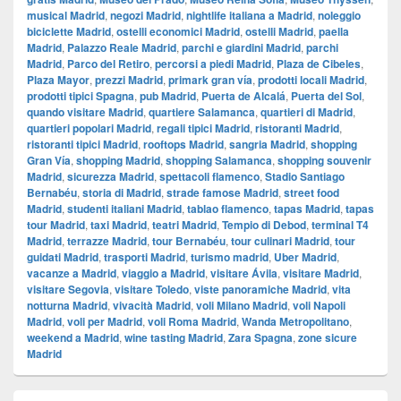
musical Madrid
,
negozi Madrid
,
nightlife italiana a Madrid
,
noleggio
biciclette Madrid
,
ostelli economici Madrid
,
ostelli Madrid
,
paella
Madrid
,
Palazzo Reale Madrid
,
parchi e giardini Madrid
,
parchi
Madrid
,
Parco del Retiro
,
percorsi a piedi Madrid
,
Plaza de Cibeles
,
Plaza Mayor
,
prezzi Madrid
,
primark gran vía
,
prodotti locali Madrid
,
prodotti tipici Spagna
,
pub Madrid
,
Puerta de Alcalá
,
Puerta del Sol
,
quando visitare Madrid
,
quartiere Salamanca
,
quartieri di Madrid
,
quartieri popolari Madrid
,
regali tipici Madrid
,
ristoranti Madrid
,
ristoranti tipici Madrid
,
rooftops Madrid
,
sangria Madrid
,
shopping
Gran Vía
,
shopping Madrid
,
shopping Salamanca
,
shopping souvenir
Madrid
,
sicurezza Madrid
,
spettacoli flamenco
,
Stadio Santiago
Bernabéu
,
storia di Madrid
,
strade famose Madrid
,
street food
Madrid
,
studenti italiani Madrid
,
tablao flamenco
,
tapas Madrid
,
tapas
tour Madrid
,
taxi Madrid
,
teatri Madrid
,
Tempio di Debod
,
terminal T4
Madrid
,
terrazze Madrid
,
tour Bernabéu
,
tour culinari Madrid
,
tour
guidati Madrid
,
trasporti Madrid
,
turismo madrid
,
Uber Madrid
,
vacanze a Madrid
,
viaggio a Madrid
,
visitare Ávila
,
visitare Madrid
,
visitare Segovia
,
visitare Toledo
,
viste panoramiche Madrid
,
vita
notturna Madrid
,
vivacità Madrid
,
voli Milano Madrid
,
voli Napoli
Madrid
,
voli per Madrid
,
voli Roma Madrid
,
Wanda Metropolitano
,
weekend a Madrid
,
wine tasting Madrid
,
Zara Spagna
,
zone sicure
Madrid