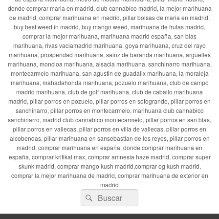
donde comprar maria en madrid, club cannabico madrid, la mejor marihuana
de madrid, comprar marihuana en madrid, pillar bolsas de maria en madrid,
buy best weed in madrid, buy mango weed, marihuana de frutas madrid,
comprar la mejor marihuana, marihuana madrid españa, san blas
marihuana, rivas vaciamadrid marihuana, goya marihuana, cruz del rayo
marihuana, prosperidad marihuana, sainz de baranda marihuana, arguelles
marihuana, moncloa marihuana, alsacia marihuana, sanchinarro marihuana,
montecarmelo marihuana, san agustin de guadalix marihuana, la moraleja
marihuana, mahadahonda marihuana, pozuelo marihuana, club de campo
madrid marihuana, club de golf marihuana, club de caballo marihuana
madrid, pillar porros en pozuelo, pillar porros en sotogrande, pillar porros en
sanchinarro, pillar porros en montecarmelo, marihuana club cannabico
sanchinarro, madrid club cannabico montecarmelo, pillar porros en san blas,
pillar porros en vallecas, pillar porros en villa de vallecas, pillar porros en
alcobendas, pillar marihuana en sansebastian de los reyes, pillar porros en
madrid, comprar marihuana en españa, donde comprar marihuana en
españa, comprar kritikal max, comprar amnesia haze madrid, comprar super
skunk madrid, comprar mango kush madrid,comprar og kush madrid,
comprar la mejor marihuana de madrid, comprar marihuana de exterior en
madrid
Buscar
Buscar
por: