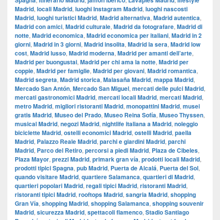
Spagna
itinerario Madrid
jamón ibérico
Lavapiés Madrid
lifestyle
Madrid
,
locali Madrid
,
luoghi Instagram Madrid
,
luoghi nascosti
Madrid
,
luoghi turistici Madrid
,
Madrid alternativa
,
Madrid autentica
,
Madrid con amici
,
Madrid culturale
,
Madrid da fotografare
,
Madrid di
notte
,
Madrid economica
,
Madrid economica per italiani
,
Madrid in 2
giorni
,
Madrid in 3 giorni
,
Madrid insolita
,
Madrid la sera
,
Madrid low
cost
,
Madrid lusso
,
Madrid moderna
,
Madrid per amanti dell’arte
,
Madrid per buongustai
,
Madrid per chi ama la notte
,
Madrid per
coppie
,
Madrid per famiglie
,
Madrid per giovani
,
Madrid romantica
,
Madrid segreta
,
Madrid storica
,
Malasaña Madrid
,
mappa Madrid
,
Mercado San Antón
,
Mercado San Miguel
,
mercati delle pulci Madrid
,
mercati gastronomici Madrid
,
mercati locali Madrid
,
mercati Madrid
,
metro Madrid
,
migliori ristoranti Madrid
,
monopattini Madrid
,
musei
gratis Madrid
,
Museo del Prado
,
Museo Reina Sofía
,
Museo Thyssen
,
musical Madrid
,
negozi Madrid
,
nightlife italiana a Madrid
,
noleggio
biciclette Madrid
,
ostelli economici Madrid
,
ostelli Madrid
,
paella
Madrid
,
Palazzo Reale Madrid
,
parchi e giardini Madrid
,
parchi
Madrid
,
Parco del Retiro
,
percorsi a piedi Madrid
,
Plaza de Cibeles
,
Plaza Mayor
,
prezzi Madrid
,
primark gran vía
,
prodotti locali Madrid
,
prodotti tipici Spagna
,
pub Madrid
,
Puerta de Alcalá
,
Puerta del Sol
,
quando visitare Madrid
,
quartiere Salamanca
,
quartieri di Madrid
,
quartieri popolari Madrid
,
regali tipici Madrid
,
ristoranti Madrid
,
ristoranti tipici Madrid
,
rooftops Madrid
,
sangria Madrid
,
shopping
Gran Vía
,
shopping Madrid
,
shopping Salamanca
,
shopping souvenir
Madrid
,
sicurezza Madrid
,
spettacoli flamenco
,
Stadio Santiago