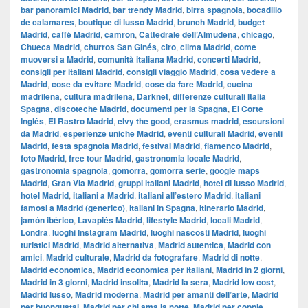
bar panoramici Madrid
,
bar trendy Madrid
,
birra spagnola
,
bocadillo
de calamares
,
boutique di lusso Madrid
,
brunch Madrid
,
budget
Madrid
,
caffè Madrid
,
camron
,
Cattedrale dell’Almudena
,
chicago
,
Chueca Madrid
,
churros San Ginés
,
ciro
,
clima Madrid
,
come
muoversi a Madrid
,
comunità italiana Madrid
,
concerti Madrid
,
consigli per italiani Madrid
,
consigli viaggio Madrid
,
cosa vedere a
Madrid
,
cose da evitare Madrid
,
cose da fare Madrid
,
cucina
madrilena
,
cultura madrilena
,
Darknet
,
differenze culturali Italia
Spagna
,
discoteche Madrid
,
documenti per la Spagna
,
El Corte
Inglés
,
El Rastro Madrid
,
elvy the good
,
erasmus madrid
,
escursioni
da Madrid
,
esperienze uniche Madrid
,
eventi culturali Madrid
,
eventi
Madrid
,
festa spagnola Madrid
,
festival Madrid
,
flamenco Madrid
,
foto Madrid
,
free tour Madrid
,
gastronomia locale Madrid
,
gastronomia spagnola
,
gomorra
,
gomorra serie
,
google maps
Madrid
,
​​Gran Via Madrid
,
gruppi italiani Madrid
,
hotel di lusso Madrid
,
hotel Madrid
,
italiani a Madrid
,
italiani all’estero Madrid
,
italiani
famosi a Madrid (generico)
,
italiani in Spagna
,
itinerario Madrid
,
jamón ibérico
,
Lavapiés Madrid
,
lifestyle Madrid
,
locali Madrid
,
Londra
,
luoghi Instagram Madrid
,
luoghi nascosti Madrid
,
luoghi
turistici Madrid
,
Madrid alternativa
,
Madrid autentica
,
Madrid con
amici
,
Madrid culturale
,
Madrid da fotografare
,
Madrid di notte
,
Madrid economica
,
Madrid economica per italiani
,
Madrid in 2 giorni
,
Madrid in 3 giorni
,
Madrid insolita
,
Madrid la sera
,
Madrid low cost
,
Madrid lusso
,
Madrid moderna
,
Madrid per amanti dell’arte
,
Madrid
per buongustai
,
Madrid per chi ama la notte
,
Madrid per coppie
,