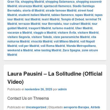
Gran Vía
,
shopping Madrid
,
shopping Salamanca
,
shopping souvenir
Madrid
,
sicurezza Madrid
,
spettacoli flamenco
,
Stadio Santiago
Bernabéu
,
storia di Madrid
,
strade famose Madrid
,
street food
Madrid
,
studenti italiani Madrid
,
tablao flamenco
,
tapas Madrid
,
tapas
tour Madrid
,
taxi Madrid
,
teatri Madrid
,
Tempio di Debod
,
terminal T4
Madrid
,
terrazze Madrid
,
tour Bernabéu
,
tour culinari Madrid
,
tour
guidati Madrid
,
trasporti Madrid
,
turismo madrid
,
Uber Madrid
,
vacanze a Madrid
,
viaggio a Madrid
,
visitare Ávila
,
visitare Madrid
,
visitare Segovia
,
visitare Toledo
,
viste panoramiche Madrid
,
vita
notturna Madrid
,
vivacità Madrid
,
voli Milano Madrid
,
voli Napoli
Madrid
,
voli per Madrid
,
voli Roma Madrid
,
Wanda Metropolitano
,
weekend a Madrid
,
wine tasting Madrid
,
Zara Spagna
,
zone sicure
Madrid
Laura Pausini – La Solitudine (Official
Video)
Publicado el
noviembre 26, 2025
por
admin
Contact Us on Threema
Publicado en
Uncategorized
|
Etiquetado
aeroporto Barajas
,
Airbnb