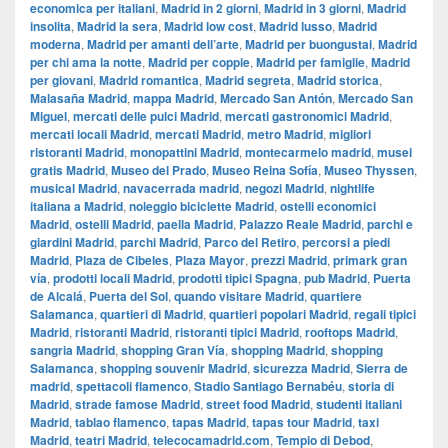
economica per italiani
,
Madrid in 2 giorni
,
Madrid in 3 giorni
,
Madrid
insolita
,
Madrid la sera
,
Madrid low cost
,
Madrid lusso
,
Madrid
moderna
,
Madrid per amanti dell’arte
,
Madrid per buongustai
,
Madrid
per chi ama la notte
,
Madrid per coppie
,
Madrid per famiglie
,
Madrid
per giovani
,
Madrid romantica
,
Madrid segreta
,
Madrid storica
,
Malasaña Madrid
,
mappa Madrid
,
Mercado San Antón
,
Mercado San
Miguel
,
mercati delle pulci Madrid
,
mercati gastronomici Madrid
,
mercati locali Madrid
,
mercati Madrid
,
metro Madrid
,
migliori
ristoranti Madrid
,
monopattini Madrid
,
montecarmelo madrid
,
musei
gratis Madrid
,
Museo del Prado
,
Museo Reina Sofía
,
Museo Thyssen
,
musical Madrid
,
navacerrada madrid
,
negozi Madrid
,
nightlife
italiana a Madrid
,
noleggio biciclette Madrid
,
ostelli economici
Madrid
,
ostelli Madrid
,
paella Madrid
,
Palazzo Reale Madrid
,
parchi e
giardini Madrid
,
parchi Madrid
,
Parco del Retiro
,
percorsi a piedi
Madrid
,
Plaza de Cibeles
,
Plaza Mayor
,
prezzi Madrid
,
primark gran
vía
,
prodotti locali Madrid
,
prodotti tipici Spagna
,
pub Madrid
,
Puerta
de Alcalá
,
Puerta del Sol
,
quando visitare Madrid
,
quartiere
Salamanca
,
quartieri di Madrid
,
quartieri popolari Madrid
,
regali tipici
Madrid
,
ristoranti Madrid
,
ristoranti tipici Madrid
,
rooftops Madrid
,
sangria Madrid
,
shopping Gran Vía
,
shopping Madrid
,
shopping
Salamanca
,
shopping souvenir Madrid
,
sicurezza Madrid
,
Sierra de
madrid
,
spettacoli flamenco
,
Stadio Santiago Bernabéu
,
storia di
Madrid
,
strade famose Madrid
,
street food Madrid
,
studenti italiani
Madrid
,
tablao flamenco
,
tapas Madrid
,
tapas tour Madrid
,
taxi
Madrid
,
teatri Madrid
,
telecocamadrid.com
,
Tempio di Debod
,