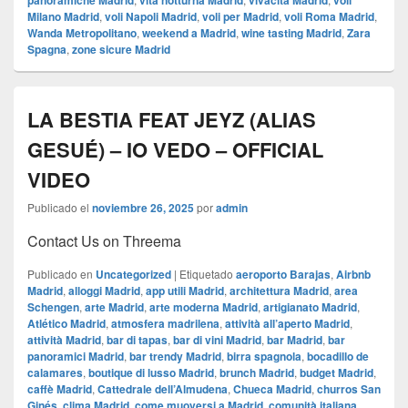
panoramiche Madrid
vita notturna Madrid
vivacità Madrid
voli
Milano Madrid
,
voli Napoli Madrid
,
voli per Madrid
,
voli Roma Madrid
,
Wanda Metropolitano
,
weekend a Madrid
,
wine tasting Madrid
,
Zara
Spagna
,
zone sicure Madrid
LA BESTIA FEAT JEYZ (ALIAS
GESUÉ) – IO VEDO – OFFICIAL
VIDEO
Publicado el
noviembre 26, 2025
por
admin
Contact Us on Threema
Publicado en
Uncategorized
|
Etiquetado
aeroporto Barajas
,
Airbnb
Madrid
,
alloggi Madrid
,
app utili Madrid
,
architettura Madrid
,
area
Schengen
,
arte Madrid
,
arte moderna Madrid
,
artigianato Madrid
,
Atlético Madrid
,
atmosfera madrilena
,
attività all’aperto Madrid
,
attività Madrid
,
bar di tapas
,
bar di vini Madrid
,
bar Madrid
,
bar
panoramici Madrid
,
bar trendy Madrid
,
birra spagnola
,
bocadillo de
calamares
,
boutique di lusso Madrid
,
brunch Madrid
,
budget Madrid
,
caffè Madrid
,
Cattedrale dell’Almudena
,
Chueca Madrid
,
churros San
Ginés
,
clima Madrid
,
come muoversi a Madrid
,
comunità italiana