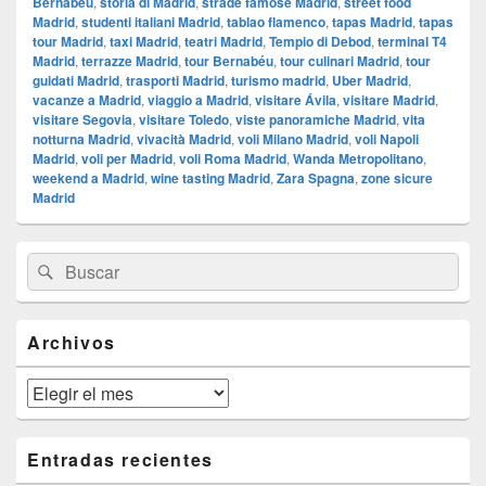
Bernabéu
,
storia di Madrid
,
strade famose Madrid
,
street food
Madrid
,
studenti italiani Madrid
,
tablao flamenco
,
tapas Madrid
,
tapas
tour Madrid
,
taxi Madrid
,
teatri Madrid
,
Tempio di Debod
,
terminal T4
Madrid
,
terrazze Madrid
,
tour Bernabéu
,
tour culinari Madrid
,
tour
guidati Madrid
,
trasporti Madrid
,
turismo madrid
,
Uber Madrid
,
vacanze a Madrid
,
viaggio a Madrid
,
visitare Ávila
,
visitare Madrid
,
visitare Segovia
,
visitare Toledo
,
viste panoramiche Madrid
,
vita
notturna Madrid
,
vivacità Madrid
,
voli Milano Madrid
,
voli Napoli
Madrid
,
voli per Madrid
,
voli Roma Madrid
,
Wanda Metropolitano
,
weekend a Madrid
,
wine tasting Madrid
,
Zara Spagna
,
zone sicure
Madrid
El
Buscar
Buscar
área
por:
de
widget
barra
Archivos
lateral
primaria
Archivos
Entradas recientes