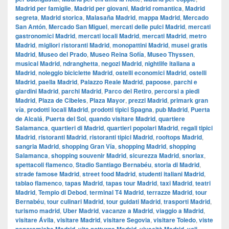
Madrid per famiglie
,
Madrid per giovani
,
Madrid romantica
,
Madrid
segreta
,
Madrid storica
,
Malasaña Madrid
,
mappa Madrid
,
Mercado
San Antón
,
Mercado San Miguel
,
mercati delle pulci Madrid
,
mercati
gastronomici Madrid
,
mercati locali Madrid
,
mercati Madrid
,
metro
Madrid
,
migliori ristoranti Madrid
,
monopattini Madrid
,
musei gratis
Madrid
,
Museo del Prado
,
Museo Reina Sofía
,
Museo Thyssen
,
musical Madrid
,
ndranghetta
,
negozi Madrid
,
nightlife italiana a
Madrid
,
noleggio biciclette Madrid
,
ostelli economici Madrid
,
ostelli
Madrid
,
paella Madrid
,
Palazzo Reale Madrid
,
papoose
,
parchi e
giardini Madrid
,
parchi Madrid
,
Parco del Retiro
,
percorsi a piedi
Madrid
,
Plaza de Cibeles
,
Plaza Mayor
,
prezzi Madrid
,
primark gran
vía
,
prodotti locali Madrid
,
prodotti tipici Spagna
,
pub Madrid
,
Puerta
de Alcalá
,
Puerta del Sol
,
quando visitare Madrid
,
quartiere
Salamanca
,
quartieri di Madrid
,
quartieri popolari Madrid
,
regali tipici
Madrid
,
ristoranti Madrid
,
ristoranti tipici Madrid
,
rooftops Madrid
,
sangria Madrid
,
shopping Gran Vía
,
shopping Madrid
,
shopping
Salamanca
,
shopping souvenir Madrid
,
sicurezza Madrid
,
snorlax
,
spettacoli flamenco
,
Stadio Santiago Bernabéu
,
storia di Madrid
,
strade famose Madrid
,
street food Madrid
,
studenti italiani Madrid
,
tablao flamenco
,
tapas Madrid
,
tapas tour Madrid
,
taxi Madrid
,
teatri
Madrid
,
Tempio di Debod
,
terminal T4 Madrid
,
terrazze Madrid
,
tour
Bernabéu
,
tour culinari Madrid
,
tour guidati Madrid
,
trasporti Madrid
,
turismo madrid
,
Uber Madrid
,
vacanze a Madrid
,
viaggio a Madrid
,
visitare Ávila
,
visitare Madrid
,
visitare Segovia
,
visitare Toledo
,
viste
,
,
,