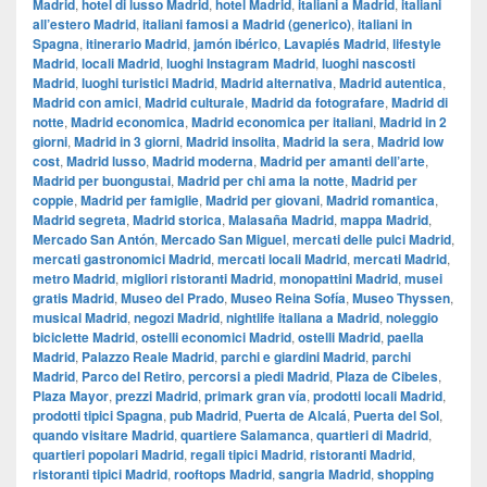
Madrid
,
hotel di lusso Madrid
,
hotel Madrid
,
italiani a Madrid
,
italiani
all’estero Madrid
,
italiani famosi a Madrid (generico)
,
italiani in
Spagna
,
itinerario Madrid
,
jamón ibérico
,
Lavapiés Madrid
,
lifestyle
Madrid
,
locali Madrid
,
luoghi Instagram Madrid
,
luoghi nascosti
Madrid
,
luoghi turistici Madrid
,
Madrid alternativa
,
Madrid autentica
,
Madrid con amici
,
Madrid culturale
,
Madrid da fotografare
,
Madrid di
notte
,
Madrid economica
,
Madrid economica per italiani
,
Madrid in 2
giorni
,
Madrid in 3 giorni
,
Madrid insolita
,
Madrid la sera
,
Madrid low
cost
,
Madrid lusso
,
Madrid moderna
,
Madrid per amanti dell’arte
,
Madrid per buongustai
,
Madrid per chi ama la notte
,
Madrid per
coppie
,
Madrid per famiglie
,
Madrid per giovani
,
Madrid romantica
,
Madrid segreta
,
Madrid storica
,
Malasaña Madrid
,
mappa Madrid
,
Mercado San Antón
,
Mercado San Miguel
,
mercati delle pulci Madrid
,
mercati gastronomici Madrid
,
mercati locali Madrid
,
mercati Madrid
,
metro Madrid
,
migliori ristoranti Madrid
,
monopattini Madrid
,
musei
gratis Madrid
,
Museo del Prado
,
Museo Reina Sofía
,
Museo Thyssen
,
musical Madrid
,
negozi Madrid
,
nightlife italiana a Madrid
,
noleggio
biciclette Madrid
,
ostelli economici Madrid
,
ostelli Madrid
,
paella
Madrid
,
Palazzo Reale Madrid
,
parchi e giardini Madrid
,
parchi
Madrid
,
Parco del Retiro
,
percorsi a piedi Madrid
,
Plaza de Cibeles
,
Plaza Mayor
,
prezzi Madrid
,
primark gran vía
,
prodotti locali Madrid
,
prodotti tipici Spagna
,
pub Madrid
,
Puerta de Alcalá
,
Puerta del Sol
,
quando visitare Madrid
,
quartiere Salamanca
,
quartieri di Madrid
,
quartieri popolari Madrid
,
regali tipici Madrid
,
ristoranti Madrid
,
ristoranti tipici Madrid
,
rooftops Madrid
,
sangria Madrid
,
shopping