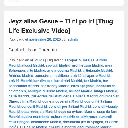
Jeyz alias Gesue – Ti ni po iri [Thug
Life Exclusive Video]
Publicado el
noviembre 26, 2025
por
admin
Contact Us on Threema
Publicado en
articulos
|
Etiquetado
aeroporto Barajas
,
Airbnb
Madrid
,
alloggi Madrid
,
app utili Madrid
,
architettura Madrid
,
area
Schengen
,
arte Madrid
,
arte moderna Madrid
,
artigianato Madrid
,
Atlético Madrid
,
atmosfera madrilena
,
attività all’aperto Madrid
,
attività Madrid
,
bar di tapas
,
bar di vini Madrid
,
bar Madrid
,
bar
panoramici Madrid
,
bar trendy Madrid
,
birra spagnola
,
bocadillo de
calamares
,
boutique di lusso Madrid
,
brunch Madrid
,
budget Madrid
,
caffè Madrid
,
Cattedrale dell’Almudena
,
Chueca Madrid
,
churros San
Ginés
,
clima Madrid
,
come muoversi a Madrid
,
comunità italiana
Madrid
,
concerti Madrid
,
consigli per italiani Madrid
,
consigli viaggio
Madrid
,
cosa vedere a Madrid
,
cose da evitare Madrid
,
cose da fare
Madrid
,
cucina madrilena
,
cultura madrilena
,
differenze culturali
Italia Spagna
,
discoteche Madrid
,
documenti per la Spagna
,
El Corte
Inglés
,
El Rastro Madrid
,
erasmus madrid
,
escursioni da Madrid
,