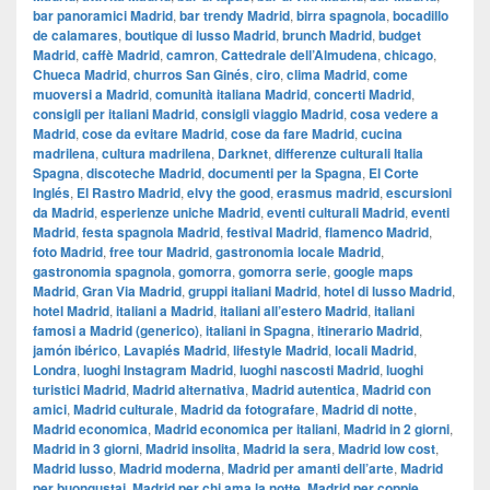
bar panoramici Madrid
,
bar trendy Madrid
,
birra spagnola
,
bocadillo
de calamares
,
boutique di lusso Madrid
,
brunch Madrid
,
budget
Madrid
,
caffè Madrid
,
camron
,
Cattedrale dell’Almudena
,
chicago
,
Chueca Madrid
,
churros San Ginés
,
ciro
,
clima Madrid
,
come
muoversi a Madrid
,
comunità italiana Madrid
,
concerti Madrid
,
consigli per italiani Madrid
,
consigli viaggio Madrid
,
cosa vedere a
Madrid
,
cose da evitare Madrid
,
cose da fare Madrid
,
cucina
madrilena
,
cultura madrilena
,
Darknet
,
differenze culturali Italia
Spagna
,
discoteche Madrid
,
documenti per la Spagna
,
El Corte
Inglés
,
El Rastro Madrid
,
elvy the good
,
erasmus madrid
,
escursioni
da Madrid
,
esperienze uniche Madrid
,
eventi culturali Madrid
,
eventi
Madrid
,
festa spagnola Madrid
,
festival Madrid
,
flamenco Madrid
,
foto Madrid
,
free tour Madrid
,
gastronomia locale Madrid
,
gastronomia spagnola
,
gomorra
,
gomorra serie
,
google maps
Madrid
,
​​Gran Via Madrid
,
gruppi italiani Madrid
,
hotel di lusso Madrid
,
hotel Madrid
,
italiani a Madrid
,
italiani all’estero Madrid
,
italiani
famosi a Madrid (generico)
,
italiani in Spagna
,
itinerario Madrid
,
jamón ibérico
,
Lavapiés Madrid
,
lifestyle Madrid
,
locali Madrid
,
Londra
,
luoghi Instagram Madrid
,
luoghi nascosti Madrid
,
luoghi
turistici Madrid
,
Madrid alternativa
,
Madrid autentica
,
Madrid con
amici
,
Madrid culturale
,
Madrid da fotografare
,
Madrid di notte
,
Madrid economica
,
Madrid economica per italiani
,
Madrid in 2 giorni
,
Madrid in 3 giorni
,
Madrid insolita
,
Madrid la sera
,
Madrid low cost
,
Madrid lusso
,
Madrid moderna
,
Madrid per amanti dell’arte
,
Madrid
per buongustai
,
Madrid per chi ama la notte
,
Madrid per coppie
,