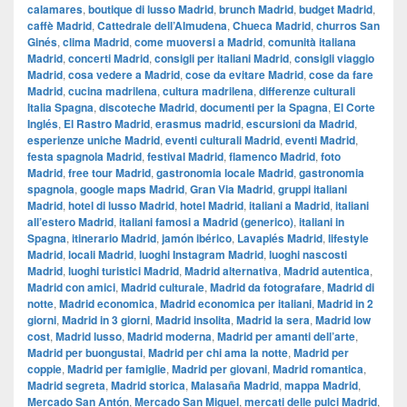
calamares
,
boutique di lusso Madrid
,
brunch Madrid
,
budget Madrid
,
caffè Madrid
,
Cattedrale dell’Almudena
,
Chueca Madrid
,
churros San
Ginés
,
clima Madrid
,
come muoversi a Madrid
,
comunità italiana
Madrid
,
concerti Madrid
,
consigli per italiani Madrid
,
consigli viaggio
Madrid
,
cosa vedere a Madrid
,
cose da evitare Madrid
,
cose da fare
Madrid
,
cucina madrilena
,
cultura madrilena
,
differenze culturali
Italia Spagna
,
discoteche Madrid
,
documenti per la Spagna
,
El Corte
Inglés
,
El Rastro Madrid
,
erasmus madrid
,
escursioni da Madrid
,
esperienze uniche Madrid
,
eventi culturali Madrid
,
eventi Madrid
,
festa spagnola Madrid
,
festival Madrid
,
flamenco Madrid
,
foto
Madrid
,
free tour Madrid
,
gastronomia locale Madrid
,
gastronomia
spagnola
,
google maps Madrid
,
​​Gran Via Madrid
,
gruppi italiani
Madrid
,
hotel di lusso Madrid
,
hotel Madrid
,
italiani a Madrid
,
italiani
all’estero Madrid
,
italiani famosi a Madrid (generico)
,
italiani in
Spagna
,
itinerario Madrid
,
jamón ibérico
,
Lavapiés Madrid
,
lifestyle
Madrid
,
locali Madrid
,
luoghi Instagram Madrid
,
luoghi nascosti
Madrid
,
luoghi turistici Madrid
,
Madrid alternativa
,
Madrid autentica
,
Madrid con amici
,
Madrid culturale
,
Madrid da fotografare
,
Madrid di
notte
,
Madrid economica
,
Madrid economica per italiani
,
Madrid in 2
giorni
,
Madrid in 3 giorni
,
Madrid insolita
,
Madrid la sera
,
Madrid low
cost
,
Madrid lusso
,
Madrid moderna
,
Madrid per amanti dell’arte
,
Madrid per buongustai
,
Madrid per chi ama la notte
,
Madrid per
coppie
,
Madrid per famiglie
,
Madrid per giovani
,
Madrid romantica
,
Madrid segreta
,
Madrid storica
,
Malasaña Madrid
,
mappa Madrid
,
Mercado San Antón
,
Mercado San Miguel
,
mercati delle pulci Madrid
,