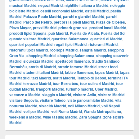
musical Madrid
,
negozi Madrid
,
nightlife italiana a Madrid
,
noleggio
biciclette Madrid
,
ostelli economici Madrid
,
ostelli Madrid
,
paella
Madrid
,
Palazzo Reale Madrid
,
parchi e giardini Madrid
,
parchi
Madrid
,
Parco del Retiro
,
percorsi a piedi Madrid
,
Plaza de Cibeles
,
Plaza Mayor
,
prezzi Madrid
,
primark gran vía
,
prodotti locali Madrid
,
prodotti tipici Spagna
,
pub Madrid
,
Puerta de Alcalá
,
Puerta del Sol
,
quando visitare Madrid
,
quartiere Salamanca
,
quartieri di Madrid
,
quartieri popolari Madrid
,
regali tipici Madrid
,
ristoranti Madrid
,
ristoranti tipici Madrid
,
rooftops Madrid
,
sangria Madrid
,
shopping
Gran Vía
,
shopping Madrid
,
shopping Salamanca
,
shopping souvenir
Madrid
,
sicurezza Madrid
,
spettacoli flamenco
,
Stadio Santiago
Bernabéu
,
storia di Madrid
,
strade famose Madrid
,
street food
Madrid
,
studenti italiani Madrid
,
tablao flamenco
,
tapas Madrid
,
tapas
tour Madrid
,
taxi Madrid
,
teatri Madrid
,
Tempio di Debod
,
terminal T4
Madrid
,
terrazze Madrid
,
tour Bernabéu
,
tour culinari Madrid
,
tour
guidati Madrid
,
trasporti Madrid
,
turismo madrid
,
Uber Madrid
,
vacanze a Madrid
,
viaggio a Madrid
,
visitare Ávila
,
visitare Madrid
,
visitare Segovia
,
visitare Toledo
,
viste panoramiche Madrid
,
vita
notturna Madrid
,
vivacità Madrid
,
voli Milano Madrid
,
voli Napoli
Madrid
,
voli per Madrid
,
voli Roma Madrid
,
Wanda Metropolitano
,
weekend a Madrid
,
wine tasting Madrid
,
Zara Spagna
,
zone sicure
Madrid