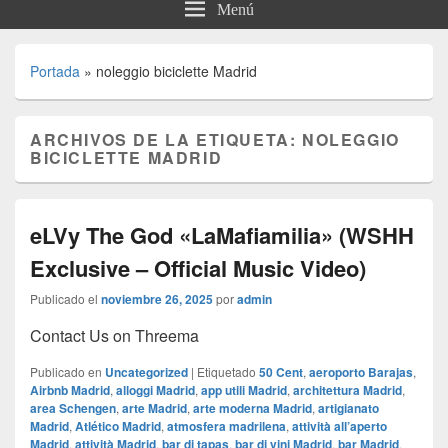
Menú
Portada
»
noleggio biciclette Madrid
ARCHIVOS DE LA ETIQUETA:
NOLEGGIO
BICICLETTE MADRID
eLVy The God «LaMafiamilia» (WSHH
Exclusive – Official Music Video)
Publicado el
noviembre 26, 2025
por
admin
Contact Us on Threema
Publicado en
Uncategorized
|
Etiquetado
50 Cent
,
aeroporto Barajas
,
Airbnb Madrid
,
alloggi Madrid
,
app utili Madrid
,
architettura Madrid
,
area Schengen
,
arte Madrid
,
arte moderna Madrid
,
artigianato
Madrid
,
Atlético Madrid
,
atmosfera madrilena
,
attività all’aperto
Madrid
,
attività Madrid
,
bar di tapas
,
bar di vini Madrid
,
bar Madrid
,