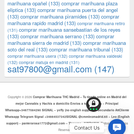
marihuana opañel
(133)
comprar marihuana plaza
eliptica
(133)
comprar marihuana puerta del angel
(133)
comprar marihuana pìramides
(133)
comprar
marihuana rapido madrid
(133)
comprar marihuana retiro
comprar marihuana sansebastian de los reyes
(131)
(133)
comprar marihuana serrano
(133)
comprar
marihuana sierra de madrid
(133)
comprar marihuana
soto del real
(133)
comprar marihuana tribunal
(133)
comprar marihuana usera
(132)
comprar marihuana valdeski
(132)
comprar matuja en madrid
(131)
sat97800@gmail.com
(147)
Copyright © 2026
Comprar Marihuana THC Madrid – Tu tienda online en Madrid del
mejor Cannabis y Hachis a domicilio Envios a toda Europa – Principal
Whatsapp+34677084290 SIGNAL – yeffy (no english support) – Secundario AttCliente
Whatsapp Telegram Signal +34664537342SIGNAL @cmmleomadrid.65 – Leo (English
support) – panterarosa1772@gmail.com – Threema: JHXT6HHA
. Todos los Derechos
Contac
Contact Us
Reservados.
Us