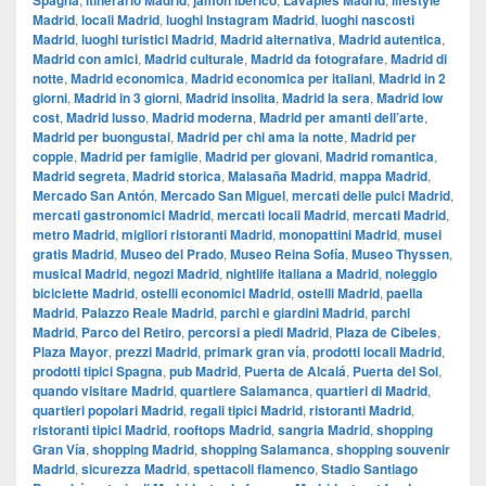
Spagna
itinerario Madrid
jamón ibérico
Lavapiés Madrid
lifestyle
Madrid
,
locali Madrid
,
luoghi Instagram Madrid
,
luoghi nascosti
Madrid
,
luoghi turistici Madrid
,
Madrid alternativa
,
Madrid autentica
,
Madrid con amici
,
Madrid culturale
,
Madrid da fotografare
,
Madrid di
notte
,
Madrid economica
,
Madrid economica per italiani
,
Madrid in 2
giorni
,
Madrid in 3 giorni
,
Madrid insolita
,
Madrid la sera
,
Madrid low
cost
,
Madrid lusso
,
Madrid moderna
,
Madrid per amanti dell’arte
,
Madrid per buongustai
,
Madrid per chi ama la notte
,
Madrid per
coppie
,
Madrid per famiglie
,
Madrid per giovani
,
Madrid romantica
,
Madrid segreta
,
Madrid storica
,
Malasaña Madrid
,
mappa Madrid
,
Mercado San Antón
,
Mercado San Miguel
,
mercati delle pulci Madrid
,
mercati gastronomici Madrid
,
mercati locali Madrid
,
mercati Madrid
,
metro Madrid
,
migliori ristoranti Madrid
,
monopattini Madrid
,
musei
gratis Madrid
,
Museo del Prado
,
Museo Reina Sofía
,
Museo Thyssen
,
musical Madrid
,
negozi Madrid
,
nightlife italiana a Madrid
,
noleggio
biciclette Madrid
,
ostelli economici Madrid
,
ostelli Madrid
,
paella
Madrid
,
Palazzo Reale Madrid
,
parchi e giardini Madrid
,
parchi
Madrid
,
Parco del Retiro
,
percorsi a piedi Madrid
,
Plaza de Cibeles
,
Plaza Mayor
,
prezzi Madrid
,
primark gran vía
,
prodotti locali Madrid
,
prodotti tipici Spagna
,
pub Madrid
,
Puerta de Alcalá
,
Puerta del Sol
,
quando visitare Madrid
,
quartiere Salamanca
,
quartieri di Madrid
,
quartieri popolari Madrid
,
regali tipici Madrid
,
ristoranti Madrid
,
ristoranti tipici Madrid
,
rooftops Madrid
,
sangria Madrid
,
shopping
Gran Vía
,
shopping Madrid
,
shopping Salamanca
,
shopping souvenir
Madrid
,
sicurezza Madrid
,
spettacoli flamenco
,
Stadio Santiago