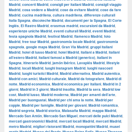
Madrid
,
concerti Madrid
,
consigli per italiani Madrid
,
consigli viaggio
Madrid
,
cosa vedere a Madrid
,
cose da evitare Madrid
,
cose da fare
Madrid
,
cucina madrilena
,
cultura madrilena
,
differenze culturali
Italia Spagna
,
discoteche Madrid
,
documenti per la Spagna
,
El Corte
Inglés
,
El Rastro Madrid
,
erasmus madrid
,
escursioni da Madrid
,
esperienze uniche Madrid
,
eventi culturali Madrid
,
eventi Madrid
,
festa spagnola Madrid
,
festival Madrid
,
flamenco Madrid
,
foto
Madrid
,
free tour Madrid
,
gastronomia locale Madrid
,
gastronomia
spagnola
,
google maps Madrid
,
​​Gran Via Madrid
,
gruppi italiani
Madrid
,
hotel di lusso Madrid
,
hotel Madrid
,
italiani a Madrid
,
italiani
all’estero Madrid
,
italiani famosi a Madrid (generico)
,
italiani in
Spagna
,
itinerario Madrid
,
jamón ibérico
,
Lavapiés Madrid
,
lifestyle
Madrid
,
locali Madrid
,
luoghi Instagram Madrid
,
luoghi nascosti
Madrid
,
luoghi turistici Madrid
,
Madrid alternativa
,
Madrid autentica
,
Madrid con amici
,
Madrid culturale
,
Madrid da fotografare
,
Madrid di
notte
,
Madrid economica
,
Madrid economica per italiani
,
Madrid in 2
giorni
,
Madrid in 3 giorni
,
Madrid insolita
,
Madrid la sera
,
Madrid low
cost
,
Madrid lusso
,
Madrid moderna
,
Madrid per amanti dell’arte
,
Madrid per buongustai
,
Madrid per chi ama la notte
,
Madrid per
coppie
,
Madrid per famiglie
,
Madrid per giovani
,
Madrid romantica
,
Madrid segreta
,
Madrid storica
,
Malasaña Madrid
,
mappa Madrid
,
Mercado San Antón
,
Mercado San Miguel
,
mercati delle pulci Madrid
,
mercati gastronomici Madrid
,
mercati locali Madrid
,
mercati Madrid
,
metro Madrid
,
migliori ristoranti Madrid
,
monopattini Madrid
,
musei
gratis Madrid
,
Museo del Prado
,
Museo Reina Sofía
,
Museo Thyssen
,