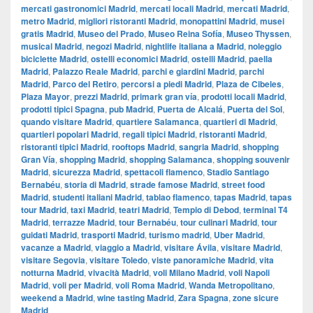
mercati gastronomici Madrid
,
mercati locali Madrid
,
mercati Madrid
,
metro Madrid
,
migliori ristoranti Madrid
,
monopattini Madrid
,
musei
gratis Madrid
,
Museo del Prado
,
Museo Reina Sofía
,
Museo Thyssen
,
musical Madrid
,
negozi Madrid
,
nightlife italiana a Madrid
,
noleggio
biciclette Madrid
,
ostelli economici Madrid
,
ostelli Madrid
,
paella
Madrid
,
Palazzo Reale Madrid
,
parchi e giardini Madrid
,
parchi
Madrid
,
Parco del Retiro
,
percorsi a piedi Madrid
,
Plaza de Cibeles
,
Plaza Mayor
,
prezzi Madrid
,
primark gran vía
,
prodotti locali Madrid
,
prodotti tipici Spagna
,
pub Madrid
,
Puerta de Alcalá
,
Puerta del Sol
,
quando visitare Madrid
,
quartiere Salamanca
,
quartieri di Madrid
,
quartieri popolari Madrid
,
regali tipici Madrid
,
ristoranti Madrid
,
ristoranti tipici Madrid
,
rooftops Madrid
,
sangria Madrid
,
shopping
Gran Vía
,
shopping Madrid
,
shopping Salamanca
,
shopping souvenir
Madrid
,
sicurezza Madrid
,
spettacoli flamenco
,
Stadio Santiago
Bernabéu
,
storia di Madrid
,
strade famose Madrid
,
street food
Madrid
,
studenti italiani Madrid
,
tablao flamenco
,
tapas Madrid
,
tapas
tour Madrid
,
taxi Madrid
,
teatri Madrid
,
Tempio di Debod
,
terminal T4
Madrid
,
terrazze Madrid
,
tour Bernabéu
,
tour culinari Madrid
,
tour
guidati Madrid
,
trasporti Madrid
,
turismo madrid
,
Uber Madrid
,
vacanze a Madrid
,
viaggio a Madrid
,
visitare Ávila
,
visitare Madrid
,
visitare Segovia
,
visitare Toledo
,
viste panoramiche Madrid
,
vita
notturna Madrid
,
vivacità Madrid
,
voli Milano Madrid
,
voli Napoli
Madrid
,
voli per Madrid
,
voli Roma Madrid
,
Wanda Metropolitano
,
weekend a Madrid
,
wine tasting Madrid
,
Zara Spagna
,
zone sicure
Madrid