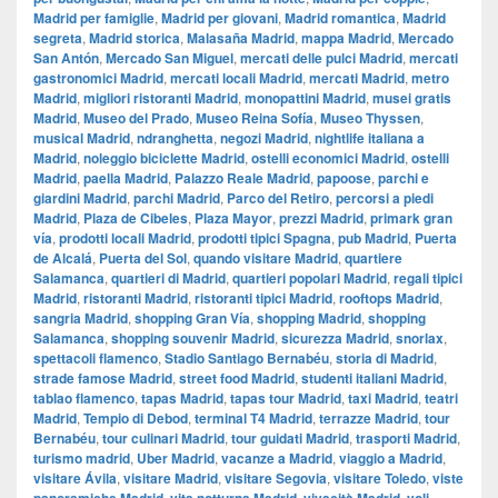
Madrid per famiglie
,
Madrid per giovani
,
Madrid romantica
,
Madrid
segreta
,
Madrid storica
,
Malasaña Madrid
,
mappa Madrid
,
Mercado
San Antón
,
Mercado San Miguel
,
mercati delle pulci Madrid
,
mercati
gastronomici Madrid
,
mercati locali Madrid
,
mercati Madrid
,
metro
Madrid
,
migliori ristoranti Madrid
,
monopattini Madrid
,
musei gratis
Madrid
,
Museo del Prado
,
Museo Reina Sofía
,
Museo Thyssen
,
musical Madrid
,
ndranghetta
,
negozi Madrid
,
nightlife italiana a
Madrid
,
noleggio biciclette Madrid
,
ostelli economici Madrid
,
ostelli
Madrid
,
paella Madrid
,
Palazzo Reale Madrid
,
papoose
,
parchi e
giardini Madrid
,
parchi Madrid
,
Parco del Retiro
,
percorsi a piedi
Madrid
,
Plaza de Cibeles
,
Plaza Mayor
,
prezzi Madrid
,
primark gran
vía
,
prodotti locali Madrid
,
prodotti tipici Spagna
,
pub Madrid
,
Puerta
de Alcalá
,
Puerta del Sol
,
quando visitare Madrid
,
quartiere
Salamanca
,
quartieri di Madrid
,
quartieri popolari Madrid
,
regali tipici
Madrid
,
ristoranti Madrid
,
ristoranti tipici Madrid
,
rooftops Madrid
,
sangria Madrid
,
shopping Gran Vía
,
shopping Madrid
,
shopping
Salamanca
,
shopping souvenir Madrid
,
sicurezza Madrid
,
snorlax
,
spettacoli flamenco
,
Stadio Santiago Bernabéu
,
storia di Madrid
,
strade famose Madrid
,
street food Madrid
,
studenti italiani Madrid
,
tablao flamenco
,
tapas Madrid
,
tapas tour Madrid
,
taxi Madrid
,
teatri
Madrid
,
Tempio di Debod
,
terminal T4 Madrid
,
terrazze Madrid
,
tour
Bernabéu
,
tour culinari Madrid
,
tour guidati Madrid
,
trasporti Madrid
,
turismo madrid
,
Uber Madrid
,
vacanze a Madrid
,
viaggio a Madrid
,
visitare Ávila
,
visitare Madrid
,
visitare Segovia
,
visitare Toledo
,
viste
,
,
,