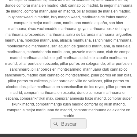
donde comprar maria en madrid, club cannabico madrid, la mejor marihuana
de madrid, comprar marihuana en madrid, pillar bolsas de maria en madrid,
buy best weed in madrid, buy mango weed, marihuana de frutas madrid,
comprar la mejor marihuana, marihuana madrid españa, san blas
marihuana, rivas vaciamadrid marihuana, goya marihuana, cruz del rayo
marihuana, prosperidad marihuana, sainz de baranda marihuana, arguelles
marihuana, moncloa marihuana, alsacia marihuana, sanchinarro marihuana,
montecarmelo marihuana, san agustin de guadalix marihuana, la moraleja
marihuana, mahadahonda marihuana, pozuelo marihuana, club de campo
madrid marihuana, club de golf marihuana, club de caballo marihuana
madrid, pillar porros en pozuelo, pillar porros en sotogrande, pillar porros en
sanchinarro, pillar porros en montecarmelo, marihuana club cannabico
sanchinarro, madrid club cannabico montecarmelo, pillar porros en san blas,
pillar porros en vallecas, pillar porros en villa de vallecas, pillar porros en
alcobendas, pillar marihuana en sansebastian de los reyes, pillar porros en
madrid, comprar marihuana en españa, donde comprar marihuana en
españa, comprar kritikal max, comprar amnesia haze madrid, comprar super
skunk madrid, comprar mango kush madrid,comprar og kush madrid,
comprar la mejor marihuana de madrid, comprar marihuana de exterior en
madrid
Buscar
Buscar
por: