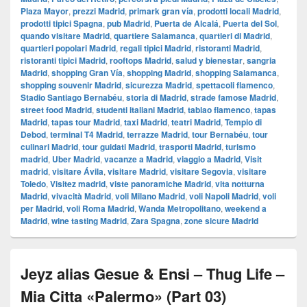
Plaza Mayor
,
prezzi Madrid
,
primark gran vía
,
prodotti locali Madrid
,
prodotti tipici Spagna
,
pub Madrid
,
Puerta de Alcalá
,
Puerta del Sol
,
quando visitare Madrid
,
quartiere Salamanca
,
quartieri di Madrid
,
quartieri popolari Madrid
,
regali tipici Madrid
,
ristoranti Madrid
,
ristoranti tipici Madrid
,
rooftops Madrid
,
salud y bienestar
,
sangria
Madrid
,
shopping Gran Vía
,
shopping Madrid
,
shopping Salamanca
,
shopping souvenir Madrid
,
sicurezza Madrid
,
spettacoli flamenco
,
Stadio Santiago Bernabéu
,
storia di Madrid
,
strade famose Madrid
,
street food Madrid
,
studenti italiani Madrid
,
tablao flamenco
,
tapas
Madrid
,
tapas tour Madrid
,
taxi Madrid
,
teatri Madrid
,
Tempio di
Debod
,
terminal T4 Madrid
,
terrazze Madrid
,
tour Bernabéu
,
tour
culinari Madrid
,
tour guidati Madrid
,
trasporti Madrid
,
turismo
madrid
,
Uber Madrid
,
vacanze a Madrid
,
viaggio a Madrid
,
Visit
madrid
,
visitare Ávila
,
visitare Madrid
,
visitare Segovia
,
visitare
Toledo
,
Visitez madrid
,
viste panoramiche Madrid
,
vita notturna
Madrid
,
vivacità Madrid
,
voli Milano Madrid
,
voli Napoli Madrid
,
voli
per Madrid
,
voli Roma Madrid
,
Wanda Metropolitano
,
weekend a
Madrid
,
wine tasting Madrid
,
Zara Spagna
,
zone sicure Madrid
Jeyz alias Gesue & Ensi – Thug Life –
Mia Citta «Palermo» (Part 03)