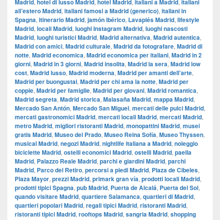
Madrid
,
hotel di lusso Madrid
,
hotel Madrid
,
italiani a Madrid
,
italiani
all’estero Madrid
,
italiani famosi a Madrid (generico)
,
italiani in
Spagna
,
itinerario Madrid
,
jamón ibérico
,
Lavapiés Madrid
,
lifestyle
Madrid
,
locali Madrid
,
luoghi Instagram Madrid
,
luoghi nascosti
Madrid
,
luoghi turistici Madrid
,
Madrid alternativa
,
Madrid autentica
,
Madrid con amici
,
Madrid culturale
,
Madrid da fotografare
,
Madrid di
notte
,
Madrid economica
,
Madrid economica per italiani
,
Madrid in 2
giorni
,
Madrid in 3 giorni
,
Madrid insolita
,
Madrid la sera
,
Madrid low
cost
,
Madrid lusso
,
Madrid moderna
,
Madrid per amanti dell’arte
,
Madrid per buongustai
,
Madrid per chi ama la notte
,
Madrid per
coppie
,
Madrid per famiglie
,
Madrid per giovani
,
Madrid romantica
,
Madrid segreta
,
Madrid storica
,
Malasaña Madrid
,
mappa Madrid
,
Mercado San Antón
,
Mercado San Miguel
,
mercati delle pulci Madrid
,
mercati gastronomici Madrid
,
mercati locali Madrid
,
mercati Madrid
,
metro Madrid
,
migliori ristoranti Madrid
,
monopattini Madrid
,
musei
gratis Madrid
,
Museo del Prado
,
Museo Reina Sofía
,
Museo Thyssen
,
musical Madrid
,
negozi Madrid
,
nightlife italiana a Madrid
,
noleggio
biciclette Madrid
,
ostelli economici Madrid
,
ostelli Madrid
,
paella
Madrid
,
Palazzo Reale Madrid
,
parchi e giardini Madrid
,
parchi
Madrid
,
Parco del Retiro
,
percorsi a piedi Madrid
,
Plaza de Cibeles
,
Plaza Mayor
,
prezzi Madrid
,
primark gran vía
,
prodotti locali Madrid
,
prodotti tipici Spagna
,
pub Madrid
,
Puerta de Alcalá
,
Puerta del Sol
,
quando visitare Madrid
,
quartiere Salamanca
,
quartieri di Madrid
,
quartieri popolari Madrid
,
regali tipici Madrid
,
ristoranti Madrid
,
ristoranti tipici Madrid
,
rooftops Madrid
,
sangria Madrid
,
shopping