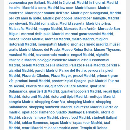
economica per italiani
,
Madrid in 2 giorni
,
Madrid in 3 giorni
,
Madrid
insolita
,
Madrid la sera
,
Madrid low cost
,
Madrid lusso
,
Madrid
moderna
,
Madrid per amanti dell’arte
,
Madrid per buongustai
,
Madrid
per chi ama la notte
,
Madrid per coppie
,
Madrid per famiglie
,
Madrid
per giovani
,
Madrid romantica
,
Madrid segreta
,
Madrid storica
,
Malasaña Madrid
,
mappa Madrid
,
Mercado San Antón
,
Mercado San
Miguel
,
mercati delle pulci Madrid
,
mercati gastronomici Madrid
,
mercati locali Madrid
,
mercati Madrid
,
metro Madrid
,
migliori
ristoranti Madrid
,
monopattini Madrid
,
montecarmelo madrid
,
musei
gratis Madrid
,
Museo del Prado
,
Museo Reina Sofía
,
Museo Thyssen
,
musical Madrid
,
navacerrada madrid
,
negozi Madrid
,
nightlife
italiana a Madrid
,
noleggio biciclette Madrid
,
ostelli economici
Madrid
,
ostelli Madrid
,
paella Madrid
,
Palazzo Reale Madrid
,
parchi e
giardini Madrid
,
parchi Madrid
,
Parco del Retiro
,
percorsi a piedi
Madrid
,
Plaza de Cibeles
,
Plaza Mayor
,
prezzi Madrid
,
primark gran
vía
,
prodotti locali Madrid
,
prodotti tipici Spagna
,
pub Madrid
,
Puerta
de Alcalá
,
Puerta del Sol
,
quando visitare Madrid
,
quartiere
Salamanca
,
quartieri di Madrid
,
quartieri popolari Madrid
,
regali tipici
Madrid
,
ristoranti Madrid
,
ristoranti tipici Madrid
,
rooftops Madrid
,
sangria Madrid
,
shopping Gran Vía
,
shopping Madrid
,
shopping
Salamanca
,
shopping souvenir Madrid
,
sicurezza Madrid
,
Sierra de
madrid
,
spettacoli flamenco
,
Stadio Santiago Bernabéu
,
storia di
Madrid
,
strade famose Madrid
,
street food Madrid
,
studenti italiani
Madrid
,
tablao flamenco
,
tapas Madrid
,
tapas tour Madrid
,
taxi
Madrid
,
teatri Madrid
,
telecocamadrid.com
,
Tempio di Debod
,