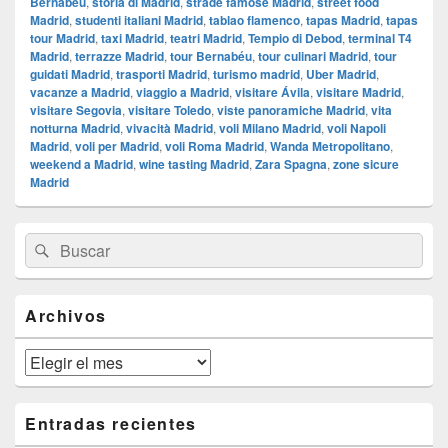
Bernabéu
,
storia di Madrid
,
strade famose Madrid
,
street food
Madrid
,
studenti italiani Madrid
,
tablao flamenco
,
tapas Madrid
,
tapas
tour Madrid
,
taxi Madrid
,
teatri Madrid
,
Tempio di Debod
,
terminal T4
Madrid
,
terrazze Madrid
,
tour Bernabéu
,
tour culinari Madrid
,
tour
guidati Madrid
,
trasporti Madrid
,
turismo madrid
,
Uber Madrid
,
vacanze a Madrid
,
viaggio a Madrid
,
visitare Ávila
,
visitare Madrid
,
visitare Segovia
,
visitare Toledo
,
viste panoramiche Madrid
,
vita
notturna Madrid
,
vivacità Madrid
,
voli Milano Madrid
,
voli Napoli
Madrid
,
voli per Madrid
,
voli Roma Madrid
,
Wanda Metropolitano
,
weekend a Madrid
,
wine tasting Madrid
,
Zara Spagna
,
zone sicure
Madrid
El
Buscar
Buscar
área
por:
de
widget
barra
Archivos
lateral
primaria
Archivos
Entradas recientes