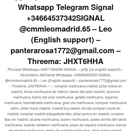
Whatsapp Telegram Signal
+34664537342SIGNAL
@cmmleomadrid.65 – Leo
(English support) –
panterarosa1772@gmail.com –
Threema: JHXT6HHA
Principal Whatsapp+34677084290 SIGNAL – yeffy (no english support) –
Secundario AttCliente Whatsapp +34666265550 SIGNAL
@cmmleomadrid.65 – Leo (English support) – panterarosa1772@gmail.com
– Threema: JHXT6HHA—–:: comprar marihuana madrid, pillar maria en
madrid, fumar amrihuana de interior, barrio del pilar madrid, alcorcon
marihuana, barrio del pilar marihuana, getafe marihuana, leganes
marihuana, fuenlabrada marihuana, gran via marihuana, comprar marihuana
retiro, pillar maria madrid, madrid buy weed, donde comprar maria en
madrid, comprar madrid estupefacientes, pillar porros en madrid, comprar
faso en madrid, aluche marihuana, lucero marihuana, paseo ermita del santo
marihuana, vicente calderon marihuana, plaza de españa marihuana, banco
de españa marihuana, metro de madrid marihuana, pillar maria madrid,