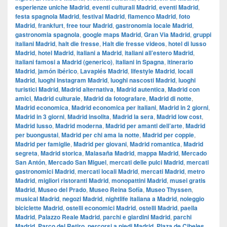
esperienze uniche Madrid
,
eventi culturali Madrid
,
eventi Madrid
,
festa spagnola Madrid
,
festival Madrid
,
flamenco Madrid
,
foto
Madrid
,
frankfurt
,
free tour Madrid
,
gastronomia locale Madrid
,
gastronomia spagnola
,
google maps Madrid
,
​​Gran Via Madrid
,
gruppi
italiani Madrid
,
halt die fresse
,
Halt die fresse videos
,
hotel di lusso
Madrid
,
hotel Madrid
,
italiani a Madrid
,
italiani all’estero Madrid
,
italiani famosi a Madrid (generico)
,
italiani in Spagna
,
itinerario
Madrid
,
jamón ibérico
,
Lavapiés Madrid
,
lifestyle Madrid
,
locali
Madrid
,
luoghi Instagram Madrid
,
luoghi nascosti Madrid
,
luoghi
turistici Madrid
,
Madrid alternativa
,
Madrid autentica
,
Madrid con
amici
,
Madrid culturale
,
Madrid da fotografare
,
Madrid di notte
,
Madrid economica
,
Madrid economica per italiani
,
Madrid in 2 giorni
,
Madrid in 3 giorni
,
Madrid insolita
,
Madrid la sera
,
Madrid low cost
,
Madrid lusso
,
Madrid moderna
,
Madrid per amanti dell’arte
,
Madrid
per buongustai
,
Madrid per chi ama la notte
,
Madrid per coppie
,
Madrid per famiglie
,
Madrid per giovani
,
Madrid romantica
,
Madrid
segreta
,
Madrid storica
,
Malasaña Madrid
,
mappa Madrid
,
Mercado
San Antón
,
Mercado San Miguel
,
mercati delle pulci Madrid
,
mercati
gastronomici Madrid
,
mercati locali Madrid
,
mercati Madrid
,
metro
Madrid
,
migliori ristoranti Madrid
,
monopattini Madrid
,
musei gratis
Madrid
,
Museo del Prado
,
Museo Reina Sofía
,
Museo Thyssen
,
musical Madrid
,
negozi Madrid
,
nightlife italiana a Madrid
,
noleggio
biciclette Madrid
,
ostelli economici Madrid
,
ostelli Madrid
,
paella
Madrid
,
Palazzo Reale Madrid
,
parchi e giardini Madrid
,
parchi
Madrid
,
Parco del Retiro
,
percorsi a piedi Madrid
,
Plaza de Cibeles
,