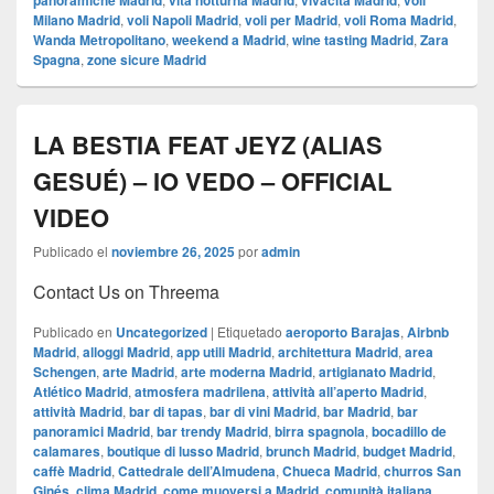
panoramiche Madrid
vita notturna Madrid
vivacità Madrid
voli
Milano Madrid
,
voli Napoli Madrid
,
voli per Madrid
,
voli Roma Madrid
,
Wanda Metropolitano
,
weekend a Madrid
,
wine tasting Madrid
,
Zara
Spagna
,
zone sicure Madrid
LA BESTIA FEAT JEYZ (ALIAS
GESUÉ) – IO VEDO – OFFICIAL
VIDEO
Publicado el
noviembre 26, 2025
por
admin
Contact Us on Threema
Publicado en
Uncategorized
|
Etiquetado
aeroporto Barajas
,
Airbnb
Madrid
,
alloggi Madrid
,
app utili Madrid
,
architettura Madrid
,
area
Schengen
,
arte Madrid
,
arte moderna Madrid
,
artigianato Madrid
,
Atlético Madrid
,
atmosfera madrilena
,
attività all’aperto Madrid
,
attività Madrid
,
bar di tapas
,
bar di vini Madrid
,
bar Madrid
,
bar
panoramici Madrid
,
bar trendy Madrid
,
birra spagnola
,
bocadillo de
calamares
,
boutique di lusso Madrid
,
brunch Madrid
,
budget Madrid
,
caffè Madrid
,
Cattedrale dell’Almudena
,
Chueca Madrid
,
churros San
Ginés
,
clima Madrid
,
come muoversi a Madrid
,
comunità italiana