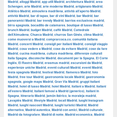
Madrid
,
alloggi Madrid
,
app utili Madrid
,
architettura Madrid
,
area
Schengen
,
arte Madrid
,
arte moderna Madrid
,
artigianato Madrid
,
Atlético Madrid
,
atmosfera madrilena
,
attività all’aperto Madrid
,
attività Madrid
,
bar di tapas
,
bar di vini Madrid
,
bar Madrid
,
bar
panoramici Madrid
,
bar trendy Madrid
,
barrios exclusivos madrid
,
birra spagnola
,
bocadillo de calamares
,
boutique di lusso Madrid
,
brunch Madrid
,
budget Madrid
,
caffè Madrid
,
Cattedrale
dell’Almudena
,
Chueca Madrid
,
churros San Ginés
,
clima Madrid
,
come muoversi a Madrid
,
comprarcoca.co
,
comunità italiana
Madrid
,
concerti Madrid
,
consigli per italiani Madrid
,
consigli viaggio
Madrid
,
cosa vedere a Madrid
,
cose da evitare Madrid
,
cose da fare
Madrid
,
cucina madrilena
,
cultura madrilena
,
differenze culturali
Italia Spagna
,
discoteche Madrid
,
documenti per la Spagna
,
El Corte
Inglés
,
El Rastro Madrid
,
erasmus madrid
,
escursioni da Madrid
,
esperienze uniche Madrid
,
eventi culturali Madrid
,
eventi Madrid
,
festa spagnola Madrid
,
festival Madrid
,
flamenco Madrid
,
foto
Madrid
,
free tour Madrid
,
gastronomia locale Madrid
,
gastronomia
spagnola
,
google maps Madrid
,
​​Gran Via Madrid
,
gruppi italiani
Madrid
,
hotel di lusso Madrid
,
hotel Madrid
,
italiani a Madrid
,
italiani
all’estero Madrid
,
italiani famosi a Madrid (generico)
,
italiani in
Spagna
,
itinerario Madrid
,
jamón ibérico
,
la moraleja madrid
,
Lavapiés Madrid
,
lifestyle Madrid
,
locali Madrid
,
luoghi Instagram
Madrid
,
luoghi nascosti Madrid
,
luoghi turistici Madrid
,
Madrid
alternativa
,
Madrid autentica
,
Madrid con amici
,
Madrid culturale
,
Madrid da fotografare
,
Madrid di notte
,
Madrid economica
,
Madrid