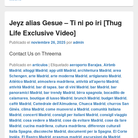
Jeyz alias Gesue – Ti ni po iri [Thug
Life Exclusive Video]
Publicado el
noviembre 26, 2025
por
admin
Contact Us on Threema
Publicado en
articulos
|
Etiquetado
aeroporto Barajas
,
Airbnb
Madrid
,
alloggi Madrid
,
app utili Madrid
,
architettura Madrid
,
area
Schengen
,
arte Madrid
,
arte moderna Madrid
,
artigianato Madrid
,
Atlético Madrid
,
atmosfera madrilena
,
attività all’aperto Madrid
,
attività Madrid
,
bar di tapas
,
bar di vini Madrid
,
bar Madrid
,
bar
panoramici Madrid
,
bar trendy Madrid
,
birra spagnola
,
bocadillo de
calamares
,
boutique di lusso Madrid
,
brunch Madrid
,
budget Madrid
,
caffè Madrid
,
Cattedrale dell’Almudena
,
Chueca Madrid
,
churros San
Ginés
,
clima Madrid
,
come muoversi a Madrid
,
comunità italiana
Madrid
,
concerti Madrid
,
consigli per italiani Madrid
,
consigli viaggio
Madrid
,
cosa vedere a Madrid
,
cose da evitare Madrid
,
cose da fare
Madrid
,
cucina madrilena
,
cultura madrilena
,
differenze culturali
Italia Spagna
,
discoteche Madrid
,
documenti per la Spagna
,
El Corte
Inglés
,
El Rastro Madrid
,
erasmus madrid
,
escursioni da Madrid
,