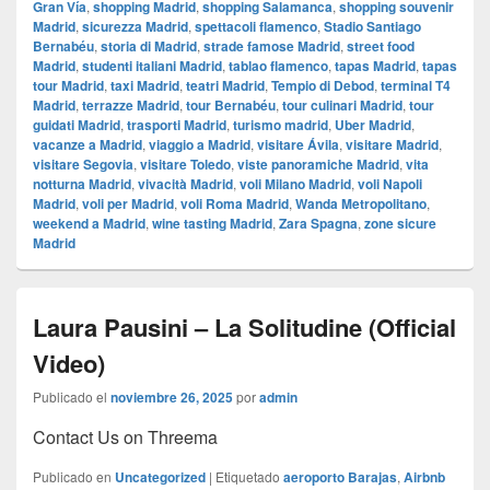
Gran Vía
,
shopping Madrid
,
shopping Salamanca
,
shopping souvenir
Madrid
,
sicurezza Madrid
,
spettacoli flamenco
,
Stadio Santiago
Bernabéu
,
storia di Madrid
,
strade famose Madrid
,
street food
Madrid
,
studenti italiani Madrid
,
tablao flamenco
,
tapas Madrid
,
tapas
tour Madrid
,
taxi Madrid
,
teatri Madrid
,
Tempio di Debod
,
terminal T4
Madrid
,
terrazze Madrid
,
tour Bernabéu
,
tour culinari Madrid
,
tour
guidati Madrid
,
trasporti Madrid
,
turismo madrid
,
Uber Madrid
,
vacanze a Madrid
,
viaggio a Madrid
,
visitare Ávila
,
visitare Madrid
,
visitare Segovia
,
visitare Toledo
,
viste panoramiche Madrid
,
vita
notturna Madrid
,
vivacità Madrid
,
voli Milano Madrid
,
voli Napoli
Madrid
,
voli per Madrid
,
voli Roma Madrid
,
Wanda Metropolitano
,
weekend a Madrid
,
wine tasting Madrid
,
Zara Spagna
,
zone sicure
Madrid
Laura Pausini – La Solitudine (Official
Video)
Publicado el
noviembre 26, 2025
por
admin
Contact Us on Threema
Publicado en
Uncategorized
|
Etiquetado
aeroporto Barajas
,
Airbnb