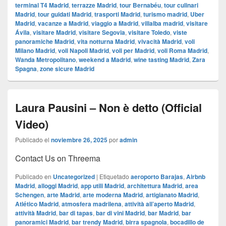
terminal T4 Madrid
,
terrazze Madrid
,
tour Bernabéu
,
tour culinari
Madrid
,
tour guidati Madrid
,
trasporti Madrid
,
turismo madrid
,
Uber
Madrid
,
vacanze a Madrid
,
viaggio a Madrid
,
villalba madrid
,
visitare
Ávila
,
visitare Madrid
,
visitare Segovia
,
visitare Toledo
,
viste
panoramiche Madrid
,
vita notturna Madrid
,
vivacità Madrid
,
voli
Milano Madrid
,
voli Napoli Madrid
,
voli per Madrid
,
voli Roma Madrid
,
Wanda Metropolitano
,
weekend a Madrid
,
wine tasting Madrid
,
Zara
Spagna
,
zone sicure Madrid
Laura Pausini – Non è detto (Official
Video)
Publicado el
noviembre 26, 2025
por
admin
Contact Us on Threema
Publicado en
Uncategorized
|
Etiquetado
aeroporto Barajas
,
Airbnb
Madrid
,
alloggi Madrid
,
app utili Madrid
,
architettura Madrid
,
area
Schengen
,
arte Madrid
,
arte moderna Madrid
,
artigianato Madrid
,
Atlético Madrid
,
atmosfera madrilena
,
attività all’aperto Madrid
,
attività Madrid
,
bar di tapas
,
bar di vini Madrid
,
bar Madrid
,
bar
panoramici Madrid
,
bar trendy Madrid
,
birra spagnola
,
bocadillo de