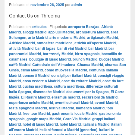
Publicado el
noviembre 26, 2025
por
admin
Contact Us on Threema
Publicado en
articulos
|
Etiquetado
aeroporto Barajas
,
Airbnb
Madrid
,
alloggi Madrid
,
app utili Madrid
,
architettura Madrid
,
area
Schengen
,
arte Madrid
,
arte moderna Madrid
,
artigianato Madrid
,
Atlético Madrid
,
atmosfera madrilena
,
attività all’aperto Madrid
,
attività Madrid
,
bar di tapas
,
bar di vini Madrid
,
bar Madrid
,
bar
panoramici Madrid
,
bar trendy Madrid
,
birra spagnola
,
bocadillo de
calamares
,
boutique di lusso Madrid
,
brunch Madrid
,
budget Madrid
,
caffè Madrid
,
Cattedrale dell’Almudena
,
Chueca Madrid
,
churros San
Ginés
,
clima Madrid
,
come muoversi a Madrid
,
comunità italiana
Madrid
,
concerti Madrid
,
consigli per italiani Madrid
,
consigli viaggio
Madrid
,
cosa vedere a Madrid
,
cose da evitare Madrid
,
cose da fare
Madrid
,
cucina madrilena
,
cultura madrilena
,
differenze culturali
Italia Spagna
,
discoteche Madrid
,
documenti per la Spagna
,
El Corte
Inglés
,
El Rastro Madrid
,
erasmus madrid
,
escursioni da Madrid
,
esperienze uniche Madrid
,
eventi culturali Madrid
,
eventi Madrid
,
festa spagnola Madrid
,
festival Madrid
,
flamenco Madrid
,
foto
Madrid
,
free tour Madrid
,
gastronomia locale Madrid
,
gastronomia
spagnola
,
google maps Madrid
,
​​Gran Via Madrid
,
gruppi italiani
Madrid
,
hotel di lusso Madrid
,
hotel Madrid
,
italiani a Madrid
,
italiani
all’estero Madrid
,
italiani famosi a Madrid (generico)
,
italiani in
,
,
,
,