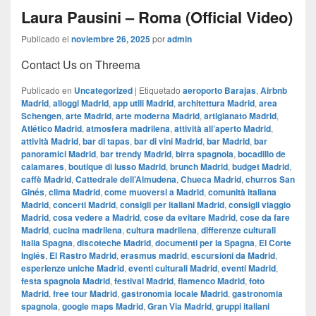
Laura Pausini – Roma (Official Video)
Publicado el
noviembre 26, 2025
por
admin
Contact Us on Threema
Publicado en
Uncategorized
|
Etiquetado
aeroporto Barajas
,
Airbnb
Madrid
,
alloggi Madrid
,
app utili Madrid
,
architettura Madrid
,
area
Schengen
,
arte Madrid
,
arte moderna Madrid
,
artigianato Madrid
,
Atlético Madrid
,
atmosfera madrilena
,
attività all’aperto Madrid
,
attività Madrid
,
bar di tapas
,
bar di vini Madrid
,
bar Madrid
,
bar
panoramici Madrid
,
bar trendy Madrid
,
birra spagnola
,
bocadillo de
calamares
,
boutique di lusso Madrid
,
brunch Madrid
,
budget Madrid
,
caffè Madrid
,
Cattedrale dell’Almudena
,
Chueca Madrid
,
churros San
Ginés
,
clima Madrid
,
come muoversi a Madrid
,
comunità italiana
Madrid
,
concerti Madrid
,
consigli per italiani Madrid
,
consigli viaggio
Madrid
,
cosa vedere a Madrid
,
cose da evitare Madrid
,
cose da fare
Madrid
,
cucina madrilena
,
cultura madrilena
,
differenze culturali
Italia Spagna
,
discoteche Madrid
,
documenti per la Spagna
,
El Corte
Inglés
,
El Rastro Madrid
,
erasmus madrid
,
escursioni da Madrid
,
esperienze uniche Madrid
,
eventi culturali Madrid
,
eventi Madrid
,
festa spagnola Madrid
,
festival Madrid
,
flamenco Madrid
,
foto
Madrid
,
free tour Madrid
,
gastronomia locale Madrid
,
gastronomia
spagnola
,
google maps Madrid
,
​​Gran Via Madrid
,
gruppi italiani