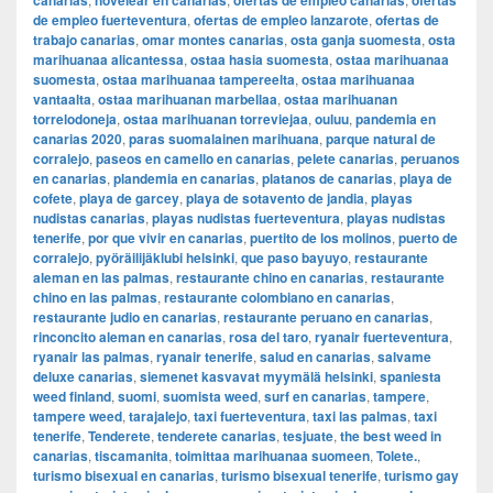
canarias
novelear en canarias
ofertas de empleo canarias
ofertas
de empleo fuerteventura
,
ofertas de empleo lanzarote
,
ofertas de
trabajo canarias
,
omar montes canarias
,
osta ganja suomesta
,
osta
marihuanaa alicantessa
,
ostaa hasia suomesta
,
ostaa marihuanaa
suomesta
,
ostaa marihuanaa tampereelta
,
ostaa marihuanaa
vantaalta
,
ostaa marihuanan marbellaa
,
ostaa marihuanan
torrelodoneja
,
ostaa marihuanan torreviejaa
,
ouluu
,
pandemia en
canarias 2020
,
paras suomalainen marihuana
,
parque natural de
corralejo
,
paseos en camello en canarias
,
pelete canarias
,
peruanos
en canarias
,
plandemia en canarias
,
platanos de canarias
,
playa de
cofete
,
playa de garcey
,
playa de sotavento de jandia
,
playas
nudistas canarias
,
playas nudistas fuerteventura
,
playas nudistas
tenerife
,
por que vivir en canarias
,
puertito de los molinos
,
puerto de
corralejo
,
pyöräilijäklubi helsinki
,
que paso bayuyo
,
restaurante
aleman en las palmas
,
restaurante chino en canarias
,
restaurante
chino en las palmas
,
restaurante colombiano en canarias
,
restaurante judio en canarias
,
restaurante peruano en canarias
,
rinconcito aleman en canarias
,
rosa del taro
,
ryanair fuerteventura
,
ryanair las palmas
,
ryanair tenerife
,
salud en canarias
,
salvame
deluxe canarias
,
siemenet kasvavat myymälä helsinki
,
spaniesta
weed finland
,
suomi
,
suomista weed
,
surf en canarias
,
tampere
,
tampere weed
,
tarajalejo
,
taxi fuerteventura
,
taxi las palmas
,
taxi
tenerife
,
Tenderete
,
tenderete canarias
,
tesjuate
,
the best weed in
canarias
,
tiscamanita
,
toimittaa marihuanaa suomeen
,
Tolete.
,
turismo bisexual en canarias
,
turismo bisexual tenerife
,
turismo gay