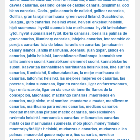
gaveta canarias
,
geafond
,
gente de calidad canaria
,
ginginimar
,
god
bless canarias
,
Godo.
,
gofio canario de calidad
,
golifear canarias
,
Golifiar
,
gran tarajal marihuana
,
green weed finland
,
Guachinche
,
Guagua.
,
gufo canarias
,
helsinki weed
,
helvetti enkeleet helsinki
,
hipit suomessa
,
hyvää suomalaista marihuanaa
,
hyvät latinalaiset
tytöt
,
hyvät suomalaiset tytöt
,
iberia canarias
,
iberia las palmas de
gran canarias
,
illuminaty canarias
,
infojobs canarias
,
intercambio de
parejas canarias
,
isla de lobos
,
israelis en canarias
,
jamaican in
canary islands
,
jandia marihuana
,
Joensuu
,
juan gopar
,
judios en
canarias
,
juhlia helsinki
,
kannabiksen elämäntapa
,
kannabiksen
laillistaminen suomi
,
kannabiksen siemenet suomi
,
kannabiskerho
suomi
,
kasvattaa kannabiksen marihuanaa helsinikissa
,
kite surf en
canarias
,
Kontiolahti
,
Kotiseutukeskus
,
la mejor marihuana de
canarias
,
laiton mc helsinki
,
las mejores mujeres de canarias
,
las
pocetas
,
latina suomessa
,
ligar en canarias
,
ligar en fuerteventura
,
ligar en lanzarote
,
ligar en sta cruz de tenerife
,
llanos de la
concepcion
,
Machango
,
machango canarias
,
madrileños en
canarias
,
majanicho
,
mal nombre
,
mandarse a mudar
,
manifiestate
canarias
,
marihuana para estres canarias
,
medicos canarios
recetan marihuana platano macho canarias
,
meksikolainen
ravintola helsinki
,
mercancias canarias
,
milanuncios canarias
,
mistä ostaa marihuanaa suomesta
,
mojo picon
,
money finland
,
moottoripyöräilijät Helsinki
,
mudanzas a canarias
,
mudanzas a las
palmas
,
museo del queso majorero
,
ños canarias
,
novelear
,
,
,