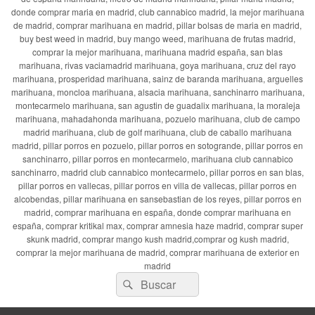
donde comprar maria en madrid, club cannabico madrid, la mejor marihuana
de madrid, comprar marihuana en madrid, pillar bolsas de maria en madrid,
buy best weed in madrid, buy mango weed, marihuana de frutas madrid,
comprar la mejor marihuana, marihuana madrid españa, san blas
marihuana, rivas vaciamadrid marihuana, goya marihuana, cruz del rayo
marihuana, prosperidad marihuana, sainz de baranda marihuana, arguelles
marihuana, moncloa marihuana, alsacia marihuana, sanchinarro marihuana,
montecarmelo marihuana, san agustin de guadalix marihuana, la moraleja
marihuana, mahadahonda marihuana, pozuelo marihuana, club de campo
madrid marihuana, club de golf marihuana, club de caballo marihuana
madrid, pillar porros en pozuelo, pillar porros en sotogrande, pillar porros en
sanchinarro, pillar porros en montecarmelo, marihuana club cannabico
sanchinarro, madrid club cannabico montecarmelo, pillar porros en san blas,
pillar porros en vallecas, pillar porros en villa de vallecas, pillar porros en
alcobendas, pillar marihuana en sansebastian de los reyes, pillar porros en
madrid, comprar marihuana en españa, donde comprar marihuana en
españa, comprar kritikal max, comprar amnesia haze madrid, comprar super
skunk madrid, comprar mango kush madrid,comprar og kush madrid,
comprar la mejor marihuana de madrid, comprar marihuana de exterior en
madrid
Buscar
Buscar
por: