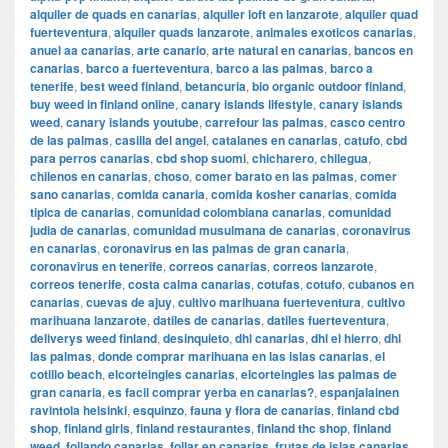
alquiler de quads en canarias
,
alquiler loft en lanzarote
,
alquiler quad
fuerteventura
,
alquiler quads lanzarote
,
animales exoticos canarias
,
anuel aa canarias
,
arte canario
,
arte natural en canarias
,
bancos en
canarias
,
barco a fuerteventura
,
barco a las palmas
,
barco a
tenerife
,
best weed finland
,
betancuria
,
bio organic outdoor finland
,
buy weed in finland online
,
canary islands lifestyle
,
canary islands
weed
,
canary islands youtube
,
carrefour las palmas
,
casco centro
de las palmas
,
casilla del angel
,
catalanes en canarias
,
catufo
,
cbd
para perros canarias
,
cbd shop suomi
,
chicharero
,
chilegua
,
chilenos en canarias
,
choso
,
comer barato en las palmas
,
comer
sano canarias
,
comida canaria
,
comida kosher canarias
,
comida
tipica de canarias
,
comunidad colombiana canarias
,
comunidad
judia de canarias
,
comunidad musulmana de canarias
,
coronavirus
en canarias
,
coronavirus en las palmas de gran canaria
,
coronavirus en tenerife
,
correos canarias
,
correos lanzarote
,
correos tenerife
,
costa calma canarias
,
cotufas
,
cotufo
,
cubanos en
canarias
,
cuevas de ajuy
,
cultivo marihuana fuerteventura
,
cultivo
marihuana lanzarote
,
datiles de canarias
,
datiles fuerteventura
,
deliverys weed finland
,
desinquieto
,
dhl canarias
,
dhl el hierro
,
dhl
las palmas
,
donde comprar marihuana en las islas canarias
,
el
cotillo beach
,
elcorteingles canarias
,
elcorteingles las palmas de
gran canaria
,
es facil comprar yerba en canarias?
,
espanjalainen
ravintola helsinki
,
esquinzo
,
fauna y flora de canarias
,
finland cbd
shop
,
finland girls
,
finland restaurantes
,
finland thc shop
,
finland
weed
,
follando canarias
,
follar en canarias
,
frutas de islas canarias
,