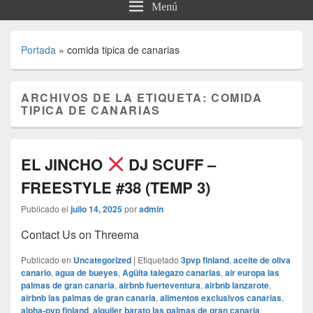
Menú
Portada
»
comida tipica de canarias
ARCHIVOS DE LA ETIQUETA:
COMIDA
TIPICA DE CANARIAS
EL JINCHO
DJ SCUFF –
FREESTYLE #38 (TEMP 3)
Publicado el
julio 14, 2025
por
admin
Contact Us on Threema
Publicado en
Uncategorized
|
Etiquetado
3pvp finland
,
aceite de oliva
canario
,
agua de bueyes
,
Agüita talegazo canarias
,
air europa las
palmas de gran canaria
,
airbnb fuerteventura
,
airbnb lanzarote
,
airbnb las palmas de gran canaria
,
alimentos exclusivos canarias
,
alpha-pvp finland
,
alquiler barato las palmas de gran canaria
,