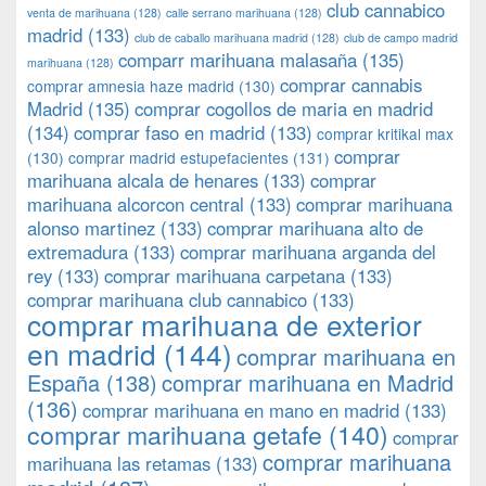
club cannabico
venta de marihuana
(128)
calle serrano marihuana
(128)
madrid
(133)
club de caballo marihuana madrid
(128)
club de campo madrid
comparr marihuana malasaña
(135)
marihuana
(128)
comprar cannabis
comprar amnesia haze madrid
(130)
Madrid
(135)
comprar cogollos de maria en madrid
(134)
comprar faso en madrid
(133)
comprar kritikal max
comprar
(130)
comprar madrid estupefacientes
(131)
marihuana alcala de henares
(133)
comprar
marihuana alcorcon central
(133)
comprar marihuana
alonso martinez
(133)
comprar marihuana alto de
extremadura
(133)
comprar marihuana arganda del
rey
(133)
comprar marihuana carpetana
(133)
comprar marihuana club cannabico
(133)
comprar marihuana de exterior
en madrid
(144)
comprar marihuana en
España
(138)
comprar marihuana en Madrid
(136)
comprar marihuana en mano en madrid
(133)
comprar marihuana getafe
(140)
comprar
comprar marihuana
marihuana las retamas
(133)