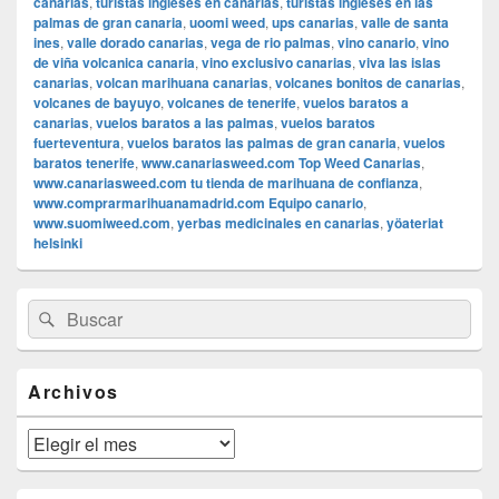
canarias
,
turistas ingleses en canarias
,
turistas ingleses en las
palmas de gran canaria
,
uoomi weed
,
ups canarias
,
valle de santa
ines
,
valle dorado canarias
,
vega de rio palmas
,
vino canario
,
vino
de viña volcanica canaria
,
vino exclusivo canarias
,
viva las islas
canarias
,
volcan marihuana canarias
,
volcanes bonitos de canarias
,
volcanes de bayuyo
,
volcanes de tenerife
,
vuelos baratos a
canarias
,
vuelos baratos a las palmas
,
vuelos baratos
fuerteventura
,
vuelos baratos las palmas de gran canaria
,
vuelos
baratos tenerife
,
www.canariasweed.com Top Weed Canarias
,
www.canariasweed.com tu tienda de marihuana de confianza
,
www.comprarmarihuanamadrid.com Equipo canario
,
www.suomiweed.com
,
yerbas medicinales en canarias
,
yöateriat
helsinki
El
Buscar
Buscar
área
por:
de
widget
barra
Archivos
lateral
primaria
Archivos