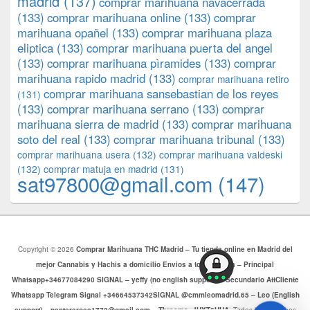
madrid
(137)
comprar marihuana navacerrada
(133)
comprar marihuana online
(133)
comprar
marihuana opañel
(133)
comprar marihuana plaza
eliptica
(133)
comprar marihuana puerta del angel
(133)
comprar marihuana pìramides
(133)
comprar
marihuana rapido madrid
(133)
comprar marihuana retiro
comprar marihuana sansebastian de los reyes
(131)
(133)
comprar marihuana serrano
(133)
comprar
marihuana sierra de madrid
(133)
comprar marihuana
soto del real
(133)
comprar marihuana tribunal
(133)
comprar marihuana usera
(132)
comprar marihuana valdeski
(132)
comprar matuja en madrid
(131)
sat97800@gmail.com
(147)
Copyright © 2026
Comprar Marihuana THC Madrid – Tu tienda online en Madrid del
mejor Cannabis y Hachis a domicilio Envios a toda Europa – Principal
Whatsapp+34677084290 SIGNAL – yeffy (no english support) – Secundario AttCliente
Whatsapp Telegram Signal +34664537342SIGNAL @cmmleomadrid.65 – Leo (English