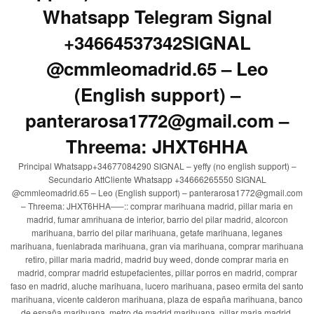
Whatsapp Telegram Signal
+34664537342SIGNAL
@cmmleomadrid.65 – Leo
(English support) –
panterarosa1772@gmail.com –
Threema: JHXT6HHA
Principal Whatsapp+34677084290 SIGNAL – yeffy (no english support) –
Secundario AttCliente Whatsapp +34666265550 SIGNAL
@cmmleomadrid.65 – Leo (English support) – panterarosa1772@gmail.com
– Threema: JHXT6HHA—–:: comprar marihuana madrid, pillar maria en
madrid, fumar amrihuana de interior, barrio del pilar madrid, alcorcon
marihuana, barrio del pilar marihuana, getafe marihuana, leganes
marihuana, fuenlabrada marihuana, gran via marihuana, comprar marihuana
retiro, pillar maria madrid, madrid buy weed, donde comprar maria en
madrid, comprar madrid estupefacientes, pillar porros en madrid, comprar
faso en madrid, aluche marihuana, lucero marihuana, paseo ermita del santo
marihuana, vicente calderon marihuana, plaza de españa marihuana, banco
de españa marihuana, metro de madrid marihuana, pillar maria madrid,