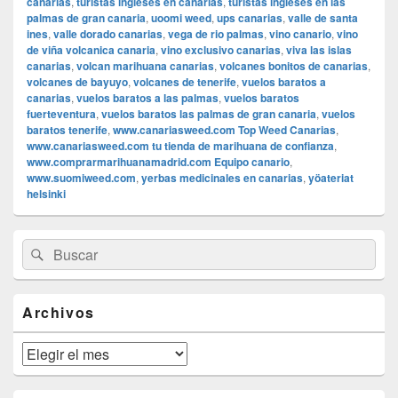
canarias
,
turistas ingleses en canarias
,
turistas ingleses en las
palmas de gran canaria
,
uoomi weed
,
ups canarias
,
valle de santa
ines
,
valle dorado canarias
,
vega de rio palmas
,
vino canario
,
vino
de viña volcanica canaria
,
vino exclusivo canarias
,
viva las islas
canarias
,
volcan marihuana canarias
,
volcanes bonitos de canarias
,
volcanes de bayuyo
,
volcanes de tenerife
,
vuelos baratos a
canarias
,
vuelos baratos a las palmas
,
vuelos baratos
fuerteventura
,
vuelos baratos las palmas de gran canaria
,
vuelos
baratos tenerife
,
www.canariasweed.com Top Weed Canarias
,
www.canariasweed.com tu tienda de marihuana de confianza
,
www.comprarmarihuanamadrid.com Equipo canario
,
www.suomiweed.com
,
yerbas medicinales en canarias
,
yöateriat
helsinki
El
Buscar
Buscar
área
por:
de
widget
barra
Archivos
lateral
primaria
Archivos