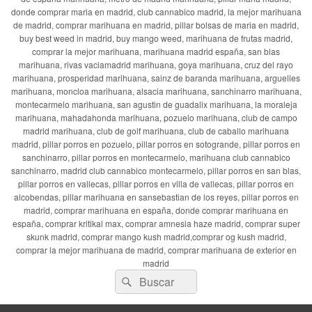
donde comprar maria en madrid, club cannabico madrid, la mejor marihuana
de madrid, comprar marihuana en madrid, pillar bolsas de maria en madrid,
buy best weed in madrid, buy mango weed, marihuana de frutas madrid,
comprar la mejor marihuana, marihuana madrid españa, san blas
marihuana, rivas vaciamadrid marihuana, goya marihuana, cruz del rayo
marihuana, prosperidad marihuana, sainz de baranda marihuana, arguelles
marihuana, moncloa marihuana, alsacia marihuana, sanchinarro marihuana,
montecarmelo marihuana, san agustin de guadalix marihuana, la moraleja
marihuana, mahadahonda marihuana, pozuelo marihuana, club de campo
madrid marihuana, club de golf marihuana, club de caballo marihuana
madrid, pillar porros en pozuelo, pillar porros en sotogrande, pillar porros en
sanchinarro, pillar porros en montecarmelo, marihuana club cannabico
sanchinarro, madrid club cannabico montecarmelo, pillar porros en san blas,
pillar porros en vallecas, pillar porros en villa de vallecas, pillar porros en
alcobendas, pillar marihuana en sansebastian de los reyes, pillar porros en
madrid, comprar marihuana en españa, donde comprar marihuana en
españa, comprar kritikal max, comprar amnesia haze madrid, comprar super
skunk madrid, comprar mango kush madrid,comprar og kush madrid,
comprar la mejor marihuana de madrid, comprar marihuana de exterior en
madrid
Buscar
Buscar
por: