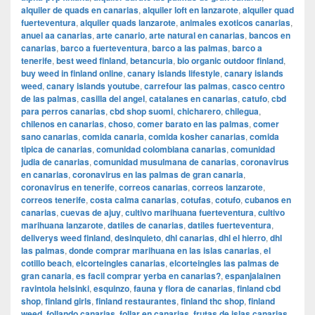
alquiler de quads en canarias
,
alquiler loft en lanzarote
,
alquiler quad
fuerteventura
,
alquiler quads lanzarote
,
animales exoticos canarias
,
anuel aa canarias
,
arte canario
,
arte natural en canarias
,
bancos en
canarias
,
barco a fuerteventura
,
barco a las palmas
,
barco a
tenerife
,
best weed finland
,
betancuria
,
bio organic outdoor finland
,
buy weed in finland online
,
canary islands lifestyle
,
canary islands
weed
,
canary islands youtube
,
carrefour las palmas
,
casco centro
de las palmas
,
casilla del angel
,
catalanes en canarias
,
catufo
,
cbd
para perros canarias
,
cbd shop suomi
,
chicharero
,
chilegua
,
chilenos en canarias
,
choso
,
comer barato en las palmas
,
comer
sano canarias
,
comida canaria
,
comida kosher canarias
,
comida
tipica de canarias
,
comunidad colombiana canarias
,
comunidad
judia de canarias
,
comunidad musulmana de canarias
,
coronavirus
en canarias
,
coronavirus en las palmas de gran canaria
,
coronavirus en tenerife
,
correos canarias
,
correos lanzarote
,
correos tenerife
,
costa calma canarias
,
cotufas
,
cotufo
,
cubanos en
canarias
,
cuevas de ajuy
,
cultivo marihuana fuerteventura
,
cultivo
marihuana lanzarote
,
datiles de canarias
,
datiles fuerteventura
,
deliverys weed finland
,
desinquieto
,
dhl canarias
,
dhl el hierro
,
dhl
las palmas
,
donde comprar marihuana en las islas canarias
,
el
cotillo beach
,
elcorteingles canarias
,
elcorteingles las palmas de
gran canaria
,
es facil comprar yerba en canarias?
,
espanjalainen
ravintola helsinki
,
esquinzo
,
fauna y flora de canarias
,
finland cbd
shop
,
finland girls
,
finland restaurantes
,
finland thc shop
,
finland
weed
,
follando canarias
,
follar en canarias
,
frutas de islas canarias
,