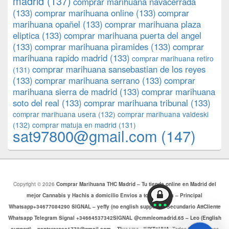
madrid
(137)
comprar marihuana navacerrada
(133)
comprar marihuana online
(133)
comprar
marihuana opañel
(133)
comprar marihuana plaza
eliptica
(133)
comprar marihuana puerta del angel
(133)
comprar marihuana pìramides
(133)
comprar
marihuana rapido madrid
(133)
comprar marihuana retiro
comprar marihuana sansebastian de los reyes
(131)
(133)
comprar marihuana serrano
(133)
comprar
marihuana sierra de madrid
(133)
comprar marihuana
soto del real
(133)
comprar marihuana tribunal
(133)
comprar marihuana usera
(132)
comprar marihuana valdeski
(132)
comprar matuja en madrid
(131)
sat97800@gmail.com
(147)
Copyright © 2026
Comprar Marihuana THC Madrid – Tu tienda online en Madrid del
mejor Cannabis y Hachis a domicilio Envios a toda Europa – Principal
Whatsapp+34677084290 SIGNAL – yeffy (no english support) – Secundario AttCliente
Whatsapp Telegram Signal +34664537342SIGNAL @cmmleomadrid.65 – Leo (English