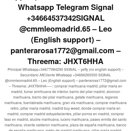
Whatsapp Telegram Signal
+34664537342SIGNAL
@cmmleomadrid.65 – Leo
(English support) –
panterarosa1772@gmail.com –
Threema: JHXT6HHA
Principal Whatsapp+34677084290 SIGNAL – yeffy (no english support) –
Secundario AttCliente Whatsapp +34666265550 SIGNAL
@cmmleomadrid.65 – Leo (English support) – panterarosa1772@gmail.com
– Threema: JHXT6HHA—–:: comprar marihuana madrid, pillar maria en
madrid, fumar amrihuana de interior, barrio del pilar madrid, alcorcon
marihuana, barrio del pilar marihuana, getafe marihuana, leganes
marihuana, fuenlabrada marihuana, gran via marihuana, comprar marihuana
retiro, pillar maria madrid, madrid buy weed, donde comprar maria en
madrid, comprar madrid estupefacientes, pillar porros en madrid, comprar
faso en madrid, aluche marihuana, lucero marihuana, paseo ermita del santo
marihuana, vicente calderon marihuana, plaza de españa marihuana, banco
de españa marihuana, metro de madrid marihuana, pillar maria madrid,