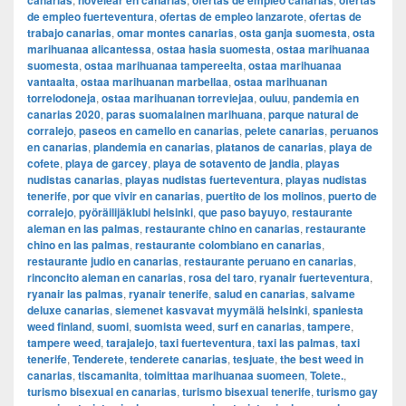
canarias
novelear en canarias
ofertas de empleo canarias
ofertas
de empleo fuerteventura
,
ofertas de empleo lanzarote
,
ofertas de
trabajo canarias
,
omar montes canarias
,
osta ganja suomesta
,
osta
marihuanaa alicantessa
,
ostaa hasia suomesta
,
ostaa marihuanaa
suomesta
,
ostaa marihuanaa tampereelta
,
ostaa marihuanaa
vantaalta
,
ostaa marihuanan marbellaa
,
ostaa marihuanan
torrelodoneja
,
ostaa marihuanan torreviejaa
,
ouluu
,
pandemia en
canarias 2020
,
paras suomalainen marihuana
,
parque natural de
corralejo
,
paseos en camello en canarias
,
pelete canarias
,
peruanos
en canarias
,
plandemia en canarias
,
platanos de canarias
,
playa de
cofete
,
playa de garcey
,
playa de sotavento de jandia
,
playas
nudistas canarias
,
playas nudistas fuerteventura
,
playas nudistas
tenerife
,
por que vivir en canarias
,
puertito de los molinos
,
puerto de
corralejo
,
pyöräilijäklubi helsinki
,
que paso bayuyo
,
restaurante
aleman en las palmas
,
restaurante chino en canarias
,
restaurante
chino en las palmas
,
restaurante colombiano en canarias
,
restaurante judio en canarias
,
restaurante peruano en canarias
,
rinconcito aleman en canarias
,
rosa del taro
,
ryanair fuerteventura
,
ryanair las palmas
,
ryanair tenerife
,
salud en canarias
,
salvame
deluxe canarias
,
siemenet kasvavat myymälä helsinki
,
spaniesta
weed finland
,
suomi
,
suomista weed
,
surf en canarias
,
tampere
,
tampere weed
,
tarajalejo
,
taxi fuerteventura
,
taxi las palmas
,
taxi
tenerife
,
Tenderete
,
tenderete canarias
,
tesjuate
,
the best weed in
canarias
,
tiscamanita
,
toimittaa marihuanaa suomeen
,
Tolete.
,
turismo bisexual en canarias
,
turismo bisexual tenerife
,
turismo gay