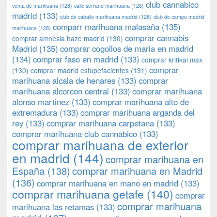
club cannabico
venta de marihuana
(128)
calle serrano marihuana
(128)
madrid
(133)
club de caballo marihuana madrid
(128)
club de campo madrid
comparr marihuana malasaña
(135)
marihuana
(128)
comprar cannabis
comprar amnesia haze madrid
(130)
Madrid
(135)
comprar cogollos de maria en madrid
(134)
comprar faso en madrid
(133)
comprar kritikal max
comprar
(130)
comprar madrid estupefacientes
(131)
marihuana alcala de henares
(133)
comprar
marihuana alcorcon central
(133)
comprar marihuana
alonso martinez
(133)
comprar marihuana alto de
extremadura
(133)
comprar marihuana arganda del
rey
(133)
comprar marihuana carpetana
(133)
comprar marihuana club cannabico
(133)
comprar marihuana de exterior
en madrid
(144)
comprar marihuana en
España
(138)
comprar marihuana en Madrid
(136)
comprar marihuana en mano en madrid
(133)
comprar marihuana getafe
(140)
comprar
comprar marihuana
marihuana las retamas
(133)