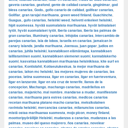
gaveta canarias
,
geafond
,
gente de calidad canaria
,
ginginimar
,
god
bless canarias
,
Godo.
,
gofio canario de calidad
,
golifear canarias
,
Golifiar
,
gran tarajal marihuana
,
green weed finland
,
Guachinche
,
Guagua.
,
gufo canarias
,
helsinki weed
,
helvetti enkeleet helsinki
,
hipit suomessa
,
hyvää suomalaista marihuanaa
,
hyvät latinalaiset
tytöt
,
hyvät suomalaiset tytöt
,
iberia canarias
,
iberia las palmas de
gran canarias
,
illuminaty canarias
,
infojobs canarias
,
intercambio de
parejas canarias
,
isla de lobos
,
israelis en canarias
,
jamaican in
canary islands
,
jandia marihuana
,
Joensuu
,
juan gopar
,
judios en
canarias
,
juhlia helsinki
,
kannabiksen elämäntapa
,
kannabiksen
laillistaminen suomi
,
kannabiksen siemenet suomi
,
kannabiskerho
suomi
,
kasvattaa kannabiksen marihuanaa helsinikissa
,
kite surf en
canarias
,
Kontiolahti
,
Kotiseutukeskus
,
la mejor marihuana de
canarias
,
laiton mc helsinki
,
las mejores mujeres de canarias
,
las
pocetas
,
latina suomessa
,
ligar en canarias
,
ligar en fuerteventura
,
ligar en lanzarote
,
ligar en sta cruz de tenerife
,
llanos de la
concepcion
,
Machango
,
machango canarias
,
madrileños en
canarias
,
majanicho
,
mal nombre
,
mandarse a mudar
,
manifiestate
canarias
,
marihuana para estres canarias
,
medicos canarios
recetan marihuana platano macho canarias
,
meksikolainen
ravintola helsinki
,
mercancias canarias
,
milanuncios canarias
,
mistä ostaa marihuanaa suomesta
,
mojo picon
,
money finland
,
moottoripyöräilijät Helsinki
,
mudanzas a canarias
,
mudanzas a las
palmas
,
museo del queso majorero
,
ños canarias
,
novelear
,
,
,