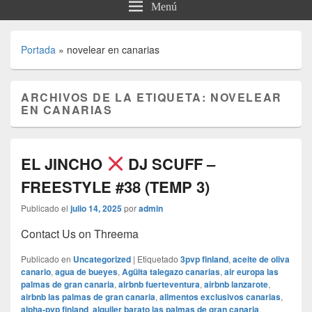
Menú
Portada
»
novelear en canarias
ARCHIVOS DE LA ETIQUETA:
NOVELEAR
EN CANARIAS
EL JINCHO
DJ SCUFF –
FREESTYLE #38 (TEMP 3)
Publicado el
julio 14, 2025
por
admin
Contact Us on Threema
Publicado en
Uncategorized
|
Etiquetado
3pvp finland
,
aceite de oliva
canario
,
agua de bueyes
,
Agüita talegazo canarias
,
air europa las
palmas de gran canaria
,
airbnb fuerteventura
,
airbnb lanzarote
,
airbnb las palmas de gran canaria
,
alimentos exclusivos canarias
,
alpha-pvp finland
,
alquiler barato las palmas de gran canaria
,