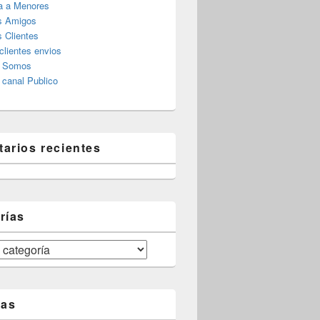
a a Menores
s Amigos
 Clientes
clientes envios
s Somos
canal Publico
arios recientes
rías
tas