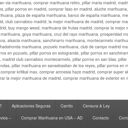
an via marihuana, comprar marihuana retiro, pillar maria madrid, mad
s, pillar porros en madrid, comprar faso en madrid, aluche marihuana,
rihuana, plaza de españa marihuana, banco de españa marihuana, metr
d, club cannabico madrid, la mejor marihuana de madrid, comprar mari
drid, buy mango weed, marihuana de frutas madrid, comprar la mejor
d marihuana, goya marihuana, cruz del rayo marihuana, prosperidad m
na, alsacia marihuana, sanchinarro marihuana, montecarmelo marihua
hadahonda marihuana, pozuelo marihuana, club de campo madrid mari
ros en pozuelo, pillar porros en sotogrande, pillar porros en sanchinar
madrid club cannabico montecarmelo, pillar porros en san blas, pillar p
cobendas, pillar marihuana en sansebastian de los reyes, pillar porros 
comprar kritikal max, comprar amnesia haze madrid, comprar super 
ar la mejor marihuana de madrid, comprar marihuana de exterior en 
?
Aplicaciones Seguras
Carrito
Censura & Ley
vios –
Comprar Marihuana en USA – AD
Contacto
Cont