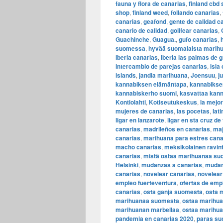
fauna y flora de canarias
,
finland cbd
shop
,
finland weed
,
follando canarias
,
canarias
,
geafond
,
gente de calidad c
canario de calidad
,
golifear canarias
,
Guachinche
,
Guagua.
,
gufo canarias
,
suomessa
,
hyvää suomalaista marih
iberia canarias
,
iberia las palmas de 
intercambio de parejas canarias
,
isla
islands
,
jandia marihuana
,
Joensuu
,
j
kannabiksen elämäntapa
,
kannabiksen
kannabiskerho suomi
,
kasvattaa kann
Kontiolahti
,
Kotiseutukeskus
,
la mejo
mujeres de canarias
,
las pocetas
,
lat
ligar en lanzarote
,
ligar en sta cruz de
canarias
,
madrileños en canarias
,
maj
canarias
,
marihuana para estres cana
macho canarias
,
meksikolainen ravint
canarias
,
mistä ostaa marihuanaa su
Helsinki
,
mudanzas a canarias
,
mudan
canarias
,
novelear canarias
,
novelear
empleo fuerteventura
,
ofertas de emp
canarias
,
osta ganja suomesta
,
osta 
marihuanaa suomesta
,
ostaa marihua
marihuanan marbellaa
,
ostaa marihua
pandemia en canarias 2020
,
paras su