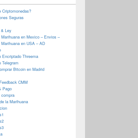
e Criptomonedas?
iones Seguras
 & Ley
 Marihuana en Mexico – Envios –
 Marihuana en USA – AD
o
o Encriptado Threema
o Telegram
omprar Bitcoin en Madrid
 Feedback CMM
& Pago
r compra
 de la Marihuana
cion
s1
s2
s3
ta