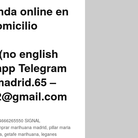
nda online en
micilio
(no english
app Telegram
adrid.65 –
72@gmail.com
+34666265550 SIGNAL
ar marihuana madrid, pillar maria
na, getafe marihuana, leganes