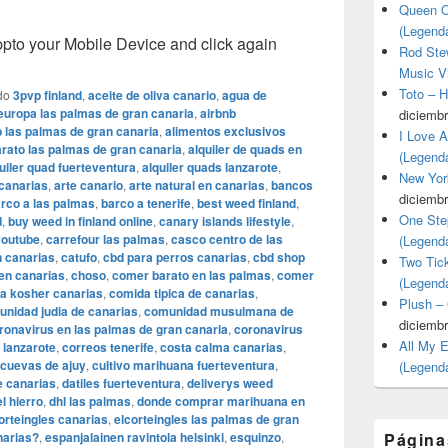
Queen O
(Legend
o your Mobile Device and click again
Rod Stew
Music V
Toto – 
do
3pvp finland
,
aceite de oliva canario
,
agua de
 europa las palmas de gran canaria
,
airbnb
diciembr
b las palmas de gran canaria
,
alimentos exclusivos
I Love 
arato las palmas de gran canaria
,
alquiler de quads en
(Legend
uiler quad fuerteventura
,
alquiler quads lanzarote
,
New Yor
 canarias
,
arte canario
,
arte natural en canarias
,
bancos
diciembr
rco a las palmas
,
barco a tenerife
,
best weed finland
,
One Ste
d
,
buy weed in finland online
,
canary islands lifestyle
,
youtube
,
carrefour las palmas
,
casco centro de las
(Legend
n canarias
,
catufo
,
cbd para perros canarias
,
cbd shop
Two Tic
 en canarias
,
choso
,
comer barato en las palmas
,
comer
(Legend
a kosher canarias
,
comida tipica de canarias
,
Plush –
nidad judia de canarias
,
comunidad musulmana de
diciembr
ronavirus en las palmas de gran canaria
,
coronavirus
All My 
 lanzarote
,
correos tenerife
,
costa calma canarias
,
cuevas de ajuy
,
cultivo marihuana fuerteventura
,
(Legend
e canarias
,
datiles fuerteventura
,
deliverys weed
el hierro
,
dhl las palmas
,
donde comprar marihuana en
orteingles canarias
,
elcorteingles las palmas de gran
narias?
,
espanjalainen ravintola helsinki
,
esquinzo
,
Página