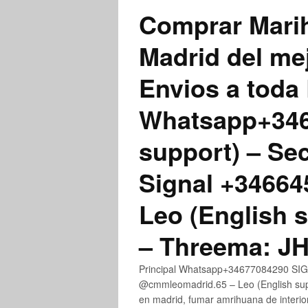
Comprar Marih
Madrid del me
Envios a toda 
Whatsapp+3467
support) – Se
Signal +3466
Leo (English 
– Threema: 
Principal Whatsapp+34677084290 SIGN
@cmmleomadrid.65 – Leo (English su
en madrid, fumar amrihuana de interior