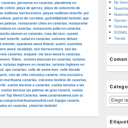
No Vent
e canarias
,
peruanos en canarias
,
plandemia en
de cofete
,
playa de garcey
,
playa de sotavento de
Nuestro
as nudistas fuerteventura
,
playas nudistas tenerife
,
por
Nuestros
molinos
,
puerto de corralejo
,
pyöräilijäklubi helsinki
,
que
Opinion 
las palmas
,
restaurante chino en canarias
,
restaurante
Quiene
mbiano en canarias
,
restaurante judio en canarias
,
SIGNAL 
concito aleman en canarias
,
rosa del taro
,
ryanair
Tienda
nair tenerife
,
salud en canarias
,
salvame deluxe
 helsinki
,
spaniesta weed finland
,
suomi
,
suomista
ere weed
,
tarajalejo
,
taxi fuerteventura
,
taxi las
rete canarias
,
tesjuate
,
the best weed in canarias
,
Coment
uomeen
,
Tolete.
,
turismo bisexual en canarias
,
turismo
s
,
turistas ingleses en canarias
,
turistas ingleses en
ed
,
ups canarias
,
valle de santa ines
,
valle dorado
nario
,
vino de viña volcanica canaria
,
vino exclusivo
an marihuana canarias
,
volcanes bonitos de canarias
,
rife
,
vuelos baratos a canarias
,
vuelos baratos a las
Catego
,
vuelos baratos las palmas de gran canaria
,
vuelos
om Top Weed Canarias
,
www.canariasweed.com tu
Categorías
w.comprarmarihuanamadrid.com Equipo canario
,
ales en canarias
,
yöateriat helsinki
Etique