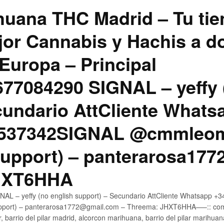
uana THC Madrid – Tu tie
jor Cannabis y Hachis a do
Europa – Principal
7084290 SIGNAL – yeffy 
cundario AttCliente Whats
4537342SIGNAL @cmmleom
support) – panterarosa17
JHXT6HHA
AL – yeffy (no english support) – Secundario AttCliente Whatsapp 
pport) – panterarosa1772@gmail.com – Threema: JHXT6HHA—–:: compr
, barrio del pilar madrid, alcorcon marihuana, barrio del pilar marihua