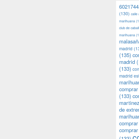
6021744
(130)
calle
marihuana
(1
club de caba
marihuana
(1
malasañ
madrid
(1
(135)
co
madrid
(
(133)
com
madrid es
marihuan
comprar 
(133)
co
martine
de extr
marihuan
comprar
comprar
c
(133)