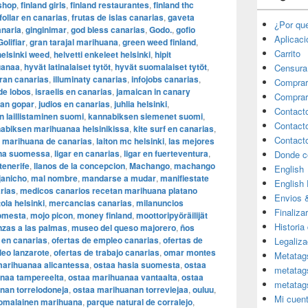
 shop
,
finland girls
,
finland restaurantes
,
finland thc
follar en canarias
,
frutas de islas canarias
,
gaveta
¿Por qu
anaria
,
ginginimar
,
god bless canarias
,
Godo.
,
gofio
Aplicac
Golifiar
,
gran tarajal marihuana
,
green weed finland
,
Carrito
helsinki weed
,
helvetti enkeleet helsinki
,
hipit
uanaa
,
hyvät latinalaiset tytöt
,
hyvät suomalaiset tytöt
,
Censura
gran canarias
,
illuminaty canarias
,
infojobs canarias
,
Comprar
 de lobos
,
israelis en canarias
,
jamaican in canary
Comprar
uan gopar
,
judios en canarias
,
juhlia helsinki
,
Contact
 laillistaminen suomi
,
kannabiksen siemenet suomi
,
Contact
abiksen marihuanaa helsinikissa
,
kite surf en canarias
,
Contact
r marihuana de canarias
,
laiton mc helsinki
,
las mejores
ina suomessa
,
ligar en canarias
,
ligar en fuerteventura
,
Donde c
 tenerife
,
llanos de la concepcion
,
Machango
,
machango
English
anicho
,
mal nombre
,
mandarse a mudar
,
manifiestate
English
rias
,
medicos canarios recetan marihuana platano
Envios 
ola helsinki
,
mercancias canarias
,
milanuncios
Finaliza
omesta
,
mojo picon
,
money finland
,
moottoripyöräilijät
Historia
zas a las palmas
,
museo del queso majorero
,
ños
 en canarias
,
ofertas de empleo canarias
,
ofertas de
Legaliza
leo lanzarote
,
ofertas de trabajo canarias
,
omar montes
Metatag
marihuanaa alicantessa
,
ostaa hasia suomesta
,
ostaa
metatag
naa tampereelta
,
ostaa marihuanaa vantaalta
,
ostaa
metatag
nan torrelodoneja
,
ostaa marihuanan torreviejaa
,
ouluu
,
Mi cuen
omalainen marihuana
,
parque natural de corralejo
,