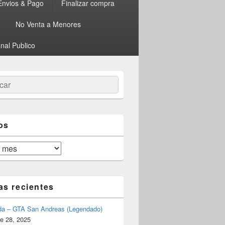
Envios & Pago
Finalizar compra
No Venta a Menores
nal Publico
ar
os
as recientes
da – GTA San Andreas (Legendado)
e 28, 2025