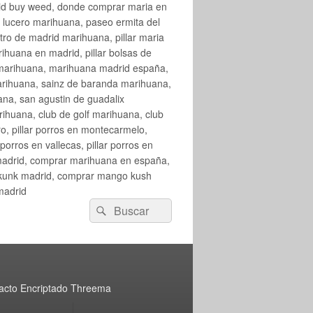
rid buy weed, donde comprar maria en
 lucero marihuana, paseo ermita del
o de madrid marihuana, pillar maria
huana en madrid, pillar bolsas de
 marihuana, marihuana madrid españa,
arihuana, sainz de baranda marihuana,
na, san agustin de guadalix
huana, club de golf marihuana, club
ro, pillar porros en montecarmelo,
orros en vallecas, pillar porros en
en madrid, comprar marihuana en españa,
skunk madrid, comprar mango kush
madrid
Buscar
Buscar
por:
acto Encriptado Threema