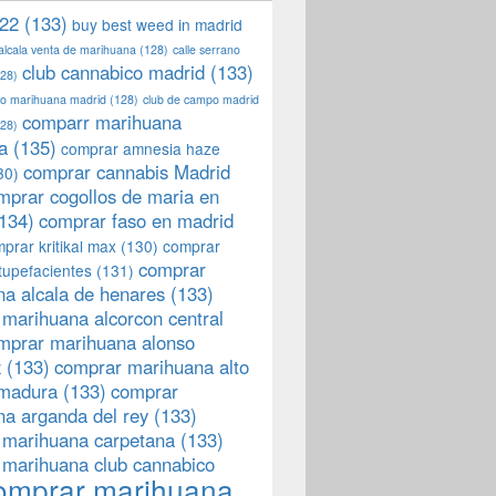
22
(133)
buy best weed in madrid
 alcala venta de marihuana
(128)
calle serrano
club cannabico madrid
(133)
28)
llo marihuana madrid
(128)
club de campo madrid
comparr marihuana
28)
a
(135)
comprar amnesia haze
comprar cannabis Madrid
30)
mprar cogollos de maria en
134)
comprar faso en madrid
prar kritikal max
(130)
comprar
comprar
tupefacientes
(131)
a alcala de henares
(133)
marihuana alcorcon central
mprar marihuana alonso
z
(133)
comprar marihuana alto
emadura
(133)
comprar
a arganda del rey
(133)
 marihuana carpetana
(133)
 marihuana club cannabico
omprar marihuana