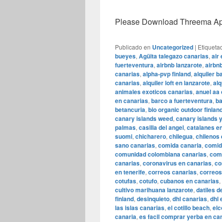
Please Download Threema Appt
Publicado en
Uncategorized
|
Etiqueta
bueyes
,
Agüita talegazo canarias
,
air
fuerteventura
,
airbnb lanzarote
,
airbn
canarias
,
alpha-pvp finland
,
alquiler b
canarias
,
alquiler loft en lanzarote
,
alq
animales exoticos canarias
,
anuel aa
en canarias
,
barco a fuerteventura
,
ba
betancuria
,
bio organic outdoor finlan
canary islands weed
,
canary islands 
palmas
,
casilla del angel
,
catalanes e
suomi
,
chicharero
,
chilegua
,
chilenos
sano canarias
,
comida canaria
,
comid
comunidad colombiana canarias
,
comu
canarias
,
coronavirus en canarias
,
co
en tenerife
,
correos canarias
,
correos
cotufas
,
cotufo
,
cubanos en canarias
,
cultivo marihuana lanzarote
,
datiles d
finland
,
desinquieto
,
dhl canarias
,
dhl 
las islas canarias
,
el cotillo beach
,
elc
canaria
,
es facil comprar yerba en ca