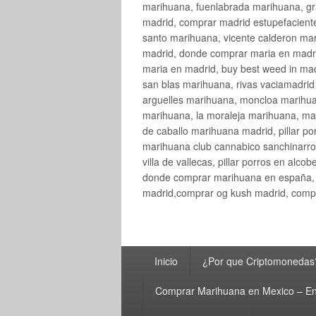
marihuana, fuenlabrada marihuana, gr
madrid, comprar madrid estupefaciente
santo marihuana, vicente calderon ma
madrid, donde comprar maria en madri
maria en madrid, buy best weed in ma
san blas marihuana, rivas vaciamadri
arguelles marihuana, moncloa marihua
marihuana, la moraleja marihuana, ma
de caballo marihuana madrid, pillar por
marihuana club cannabico sanchinarro, 
villa de vallecas, pillar porros en al
donde comprar marihuana en españa, 
madrid,comprar og kush madrid, compr
Menú
Inicio
¿Por que Criptomonedas
principal
Comprar Marihuana en Mexico – En