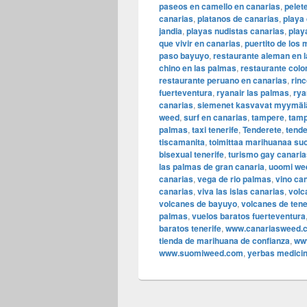
paseos en camello en canarias
,
pelet
canarias
,
platanos de canarias
,
playa 
jandia
,
playas nudistas canarias
,
play
que vivir en canarias
,
puertito de los 
paso bayuyo
,
restaurante aleman en 
chino en las palmas
,
restaurante colo
restaurante peruano en canarias
,
rin
fuerteventura
,
ryanair las palmas
,
rya
canarias
,
siemenet kasvavat myymälä
weed
,
surf en canarias
,
tampere
,
tamp
palmas
,
taxi tenerife
,
Tenderete
,
tende
tiscamanita
,
toimittaa marihuanaa s
bisexual tenerife
,
turismo gay canaria
las palmas de gran canaria
,
uoomi we
canarias
,
vega de rio palmas
,
vino ca
canarias
,
viva las islas canarias
,
volc
volcanes de bayuyo
,
volcanes de tene
palmas
,
vuelos baratos fuerteventura
baratos tenerife
,
www.canariasweed.c
tienda de marihuana de confianza
,
ww
www.suomiweed.com
,
yerbas medicin