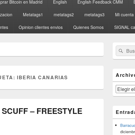
rar Bitcoin en Madrid
English
English Feedback CMM
izacion
Metatags1
metatags2
metatags3
Mi cuenta
entes
Opinion clientes envios
Quienes Somos
SIGNAL ca
El
Buscar
Busc
área
por:
de
widget
barra
lateral
Archiv
UETA:
IBERIA CANARIAS
primaria
Archivos
 SCUFF – FREESTYLE
Entrad
Barracu
diciembr