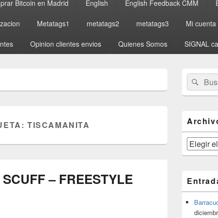
rar Bitcoin en Madrid
English
English Feedback CMM
izacion
Metatags1
metatags2
metatags3
Mi cuenta
entes
Opinion clientes envios
Quienes Somos
SIGNAL ca
El
Buscar
Busc
área
por:
de
widget
barra
lateral
Archiv
UETA:
TISCAMANITA
primaria
Archivos
 SCUFF – FREESTYLE
Entrad
Barracu
diciembr