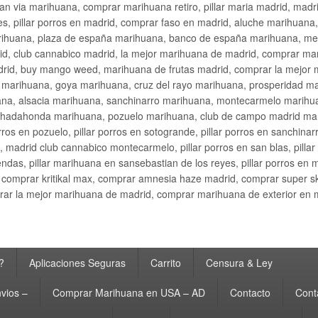
an via marihuana, comprar marihuana retiro, pillar maria madrid, mad
s, pillar porros en madrid, comprar faso en madrid, aluche marihuana,
rihuana, plaza de españa marihuana, banco de españa marihuana, metr
d, club cannabico madrid, la mejor marihuana de madrid, comprar mari
drid, buy mango weed, marihuana de frutas madrid, comprar la mejor
d marihuana, goya marihuana, cruz del rayo marihuana, prosperidad m
na, alsacia marihuana, sanchinarro marihuana, montecarmelo marihua
hadahonda marihuana, pozuelo marihuana, club de campo madrid mari
ros en pozuelo, pillar porros en sotogrande, pillar porros en sanchinar
madrid club cannabico montecarmelo, pillar porros en san blas, pillar p
cobendas, pillar marihuana en sansebastian de los reyes, pillar porros 
comprar kritikal max, comprar amnesia haze madrid, comprar super 
ar la mejor marihuana de madrid, comprar marihuana de exterior en 
?
Aplicaciones Seguras
Carrito
Censura & Ley
vios –
Comprar Marihuana en USA – AD
Contacto
Cont