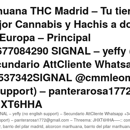
uana THC Madrid – Tu tie
jor Cannabis y Hachis a do
Europa – Principal
7084290 SIGNAL – yeffy 
cundario AttCliente Whats
4537342SIGNAL @cmmleom
support) – panterarosa17
JHXT6HHA
AL – yeffy (no english support) – Secundario AttCliente Whatsapp 
pport) – panterarosa1772@gmail.com – Threema: JHXT6HHA—–:: compr
, barrio del pilar madrid, alcorcon marihuana, barrio del pilar marihua