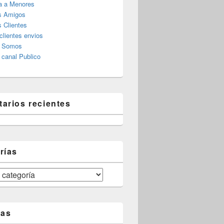
a a Menores
s Amigos
 Clientes
clientes envios
s Somos
canal Publico
arios recientes
rías
tas