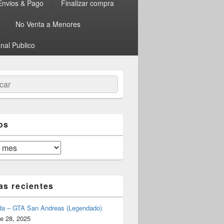
Envios & Pago
Finalizar compra
No Venta a Menores
nal Publico
ar
os
as recientes
da – GTA San Andreas (Legendado)
e 28, 2025