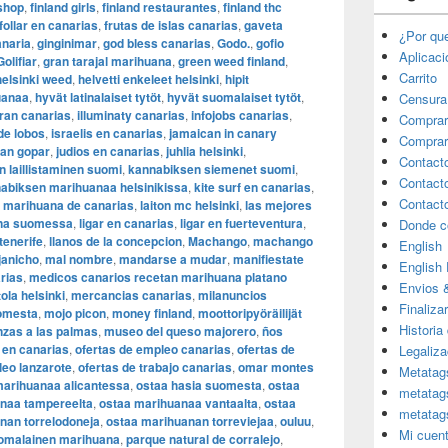
 shop
,
finland girls
,
finland restaurantes
,
finland thc
follar en canarias
,
frutas de islas canarias
,
gaveta
¿Por qu
anaria
,
ginginimar
,
god bless canarias
,
Godo.
,
gofio
Aplicac
Golifiar
,
gran tarajal marihuana
,
green weed finland
,
Carrito
helsinki weed
,
helvetti enkeleet helsinki
,
hipit
uanaa
,
hyvät latinalaiset tytöt
,
hyvät suomalaiset tytöt
,
Censura
gran canarias
,
illuminaty canarias
,
infojobs canarias
,
Comprar
 de lobos
,
israelis en canarias
,
jamaican in canary
Comprar
uan gopar
,
judios en canarias
,
juhlia helsinki
,
Contact
 laillistaminen suomi
,
kannabiksen siemenet suomi
,
Contact
abiksen marihuanaa helsinikissa
,
kite surf en canarias
,
Contact
r marihuana de canarias
,
laiton mc helsinki
,
las mejores
ina suomessa
,
ligar en canarias
,
ligar en fuerteventura
,
Donde c
 tenerife
,
llanos de la concepcion
,
Machango
,
machango
English
anicho
,
mal nombre
,
mandarse a mudar
,
manifiestate
English
rias
,
medicos canarios recetan marihuana platano
Envios 
ola helsinki
,
mercancias canarias
,
milanuncios
Finaliza
omesta
,
mojo picon
,
money finland
,
moottoripyöräilijät
Historia
zas a las palmas
,
museo del queso majorero
,
ños
 en canarias
,
ofertas de empleo canarias
,
ofertas de
Legaliza
leo lanzarote
,
ofertas de trabajo canarias
,
omar montes
Metatag
marihuanaa alicantessa
,
ostaa hasia suomesta
,
ostaa
metatag
naa tampereelta
,
ostaa marihuanaa vantaalta
,
ostaa
metatag
nan torrelodoneja
,
ostaa marihuanan torreviejaa
,
ouluu
,
Mi cuen
omalainen marihuana
,
parque natural de corralejo
,