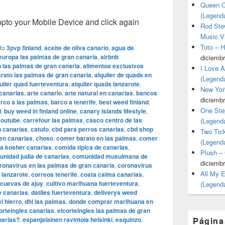
Queen O
(Legend
o your Mobile Device and click again
Rod Stew
Music V
Toto – 
do
3pvp finland
,
aceite de oliva canario
,
agua de
 europa las palmas de gran canaria
,
airbnb
diciembr
b las palmas de gran canaria
,
alimentos exclusivos
I Love 
arato las palmas de gran canaria
,
alquiler de quads en
(Legend
uiler quad fuerteventura
,
alquiler quads lanzarote
,
New Yor
 canarias
,
arte canario
,
arte natural en canarias
,
bancos
diciembr
rco a las palmas
,
barco a tenerife
,
best weed finland
,
One Ste
d
,
buy weed in finland online
,
canary islands lifestyle
,
youtube
,
carrefour las palmas
,
casco centro de las
(Legend
n canarias
,
catufo
,
cbd para perros canarias
,
cbd shop
Two Tic
 en canarias
,
choso
,
comer barato en las palmas
,
comer
(Legend
a kosher canarias
,
comida tipica de canarias
,
Plush –
nidad judia de canarias
,
comunidad musulmana de
diciembr
ronavirus en las palmas de gran canaria
,
coronavirus
All My 
 lanzarote
,
correos tenerife
,
costa calma canarias
,
cuevas de ajuy
,
cultivo marihuana fuerteventura
,
(Legend
e canarias
,
datiles fuerteventura
,
deliverys weed
el hierro
,
dhl las palmas
,
donde comprar marihuana en
orteingles canarias
,
elcorteingles las palmas de gran
narias?
,
espanjalainen ravintola helsinki
,
esquinzo
,
Página