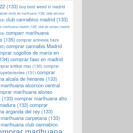
22
(133)
buy best weed in madrid
 alcala venta de marihuana
(128)
calle serrano
club cannabico madrid
(133)
28)
llo marihuana madrid
(128)
club de campo madrid
comparr marihuana
28)
a
(135)
comprar amnesia haze
comprar cannabis Madrid
30)
mprar cogollos de maria en
134)
comprar faso en madrid
prar kritikal max
(130)
comprar
comprar
tupefacientes
(131)
a alcala de henares
(133)
marihuana alcorcon central
mprar marihuana alonso
z
(133)
comprar marihuana alto
emadura
(133)
comprar
a arganda del rey
(133)
 marihuana carpetana
(133)
 marihuana club cannabico
omprar marihuana