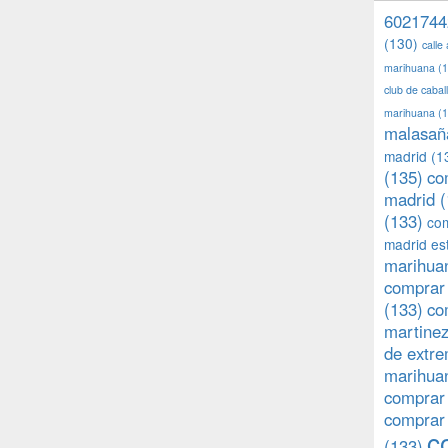
6021744
(130)
calle
marihuana
(1
club de caba
marihuana
(1
malasañ
madrid
(1
(135)
co
madrid
(
(133)
com
madrid es
marihuan
comprar 
(133)
co
martine
de extr
marihuan
comprar
comprar
c
(133)