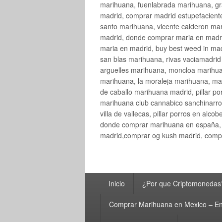
marihuana, fuenlabrada marihuana, gr
madrid, comprar madrid estupefaciente
santo marihuana, vicente calderon ma
madrid, donde comprar maria en madri
maria en madrid, buy best weed in ma
san blas marihuana, rivas vaciamadri
arguelles marihuana, moncloa marihua
marihuana, la moraleja marihuana, ma
de caballo marihuana madrid, pillar por
marihuana club cannabico sanchinarro, 
villa de vallecas, pillar porros en al
donde comprar marihuana en españa, 
madrid,comprar og kush madrid, compr
Menú
Inicio
¿Por que Criptomonedas
principal
Comprar Marihuana en Mexico – En