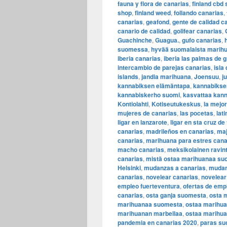
fauna y flora de canarias
,
finland cbd
shop
,
finland weed
,
follando canarias
,
canarias
,
geafond
,
gente de calidad c
canario de calidad
,
golifear canarias
,
Guachinche
,
Guagua.
,
gufo canarias
,
suomessa
,
hyvää suomalaista marih
iberia canarias
,
iberia las palmas de 
intercambio de parejas canarias
,
isla
islands
,
jandia marihuana
,
Joensuu
,
j
kannabiksen elämäntapa
,
kannabiksen
kannabiskerho suomi
,
kasvattaa kann
Kontiolahti
,
Kotiseutukeskus
,
la mejo
mujeres de canarias
,
las pocetas
,
lat
ligar en lanzarote
,
ligar en sta cruz de
canarias
,
madrileños en canarias
,
maj
canarias
,
marihuana para estres cana
macho canarias
,
meksikolainen ravint
canarias
,
mistä ostaa marihuanaa su
Helsinki
,
mudanzas a canarias
,
mudan
canarias
,
novelear canarias
,
novelear
empleo fuerteventura
,
ofertas de emp
canarias
,
osta ganja suomesta
,
osta 
marihuanaa suomesta
,
ostaa marihua
marihuanan marbellaa
,
ostaa marihua
pandemia en canarias 2020
,
paras su