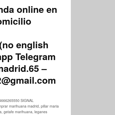
nda online en
micilio
(no english
app Telegram
adrid.65 –
72@gmail.com
+34666265550 SIGNAL
ar marihuana madrid, pillar maria
na, getafe marihuana, leganes