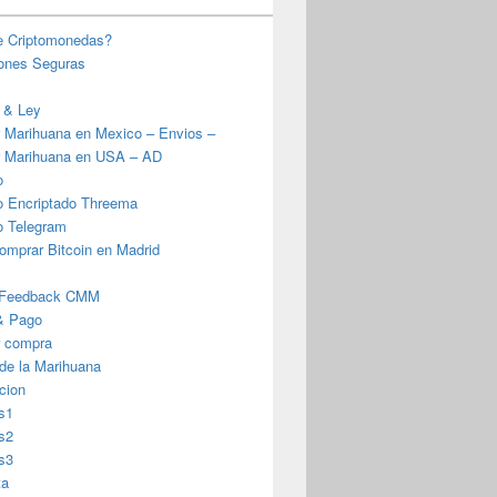
e Criptomonedas?
iones Seguras
 & Ley
 Marihuana en Mexico – Envios –
 Marihuana en USA – AD
o
o Encriptado Threema
o Telegram
omprar Bitcoin en Madrid
 Feedback CMM
& Pago
r compra
 de la Marihuana
cion
s1
s2
s3
ta