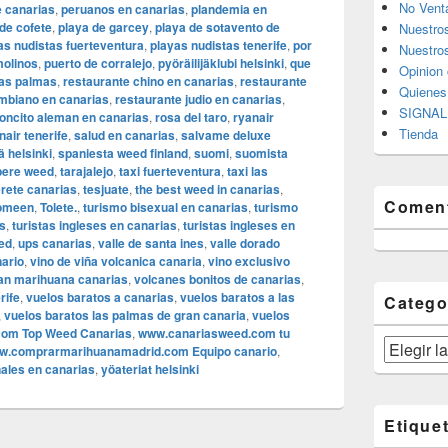
No Vent
e canarias
,
peruanos en canarias
,
plandemia en
de cofete
,
playa de garcey
,
playa de sotavento de
Nuestro
as nudistas fuerteventura
,
playas nudistas tenerife
,
por
Nuestros
molinos
,
puerto de corralejo
,
pyöräilijäklubi helsinki
,
que
Opinion 
las palmas
,
restaurante chino en canarias
,
restaurante
Quiene
mbiano en canarias
,
restaurante judio en canarias
,
SIGNAL 
concito aleman en canarias
,
rosa del taro
,
ryanair
Tienda
nair tenerife
,
salud en canarias
,
salvame deluxe
 helsinki
,
spaniesta weed finland
,
suomi
,
suomista
ere weed
,
tarajalejo
,
taxi fuerteventura
,
taxi las
rete canarias
,
tesjuate
,
the best weed in canarias
,
Coment
uomeen
,
Tolete.
,
turismo bisexual en canarias
,
turismo
s
,
turistas ingleses en canarias
,
turistas ingleses en
ed
,
ups canarias
,
valle de santa ines
,
valle dorado
nario
,
vino de viña volcanica canaria
,
vino exclusivo
an marihuana canarias
,
volcanes bonitos de canarias
,
rife
,
vuelos baratos a canarias
,
vuelos baratos a las
Catego
,
vuelos baratos las palmas de gran canaria
,
vuelos
om Top Weed Canarias
,
www.canariasweed.com tu
Categorías
w.comprarmarihuanamadrid.com Equipo canario
,
ales en canarias
,
yöateriat helsinki
Etique