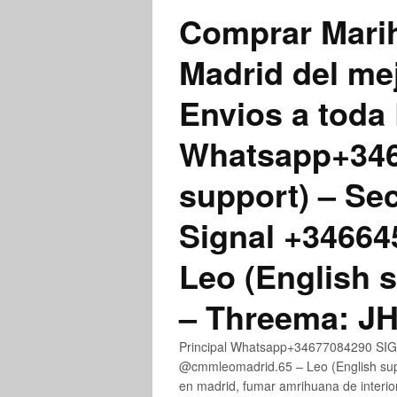
Comprar Marih
Madrid del me
Envios a toda 
Whatsapp+3467
support) – Se
Signal +3466
Leo (English 
– Threema: 
Principal Whatsapp+34677084290 SIGN
@cmmleomadrid.65 – Leo (English su
en madrid, fumar amrihuana de interior