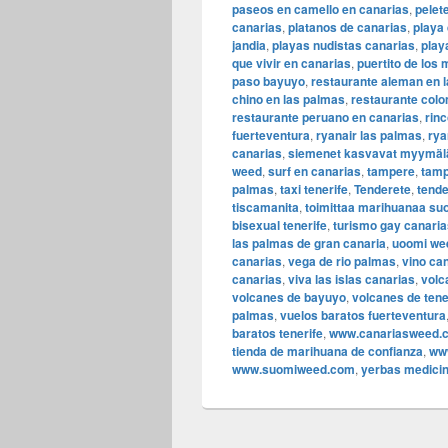
paseos en camello en canarias
,
pelet
canarias
,
platanos de canarias
,
playa 
jandia
,
playas nudistas canarias
,
play
que vivir en canarias
,
puertito de los 
paso bayuyo
,
restaurante aleman en 
chino en las palmas
,
restaurante colo
restaurante peruano en canarias
,
rin
fuerteventura
,
ryanair las palmas
,
rya
canarias
,
siemenet kasvavat myymälä
weed
,
surf en canarias
,
tampere
,
tamp
palmas
,
taxi tenerife
,
Tenderete
,
tende
tiscamanita
,
toimittaa marihuanaa s
bisexual tenerife
,
turismo gay canaria
las palmas de gran canaria
,
uoomi we
canarias
,
vega de rio palmas
,
vino ca
canarias
,
viva las islas canarias
,
volc
volcanes de bayuyo
,
volcanes de tene
palmas
,
vuelos baratos fuerteventura
baratos tenerife
,
www.canariasweed.c
tienda de marihuana de confianza
,
ww
www.suomiweed.com
,
yerbas medicin