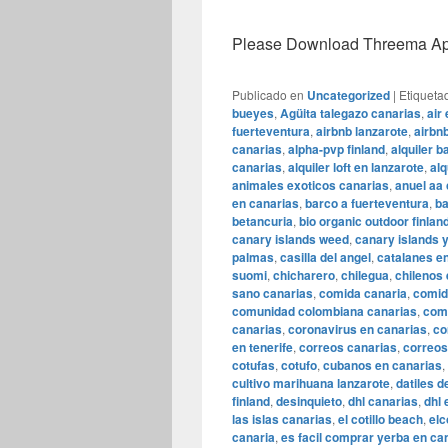
Please Download Threema Appt
Publicado en
Uncategorized
|
Etiqueta
bueyes
,
Agüita talegazo canarias
,
air
fuerteventura
,
airbnb lanzarote
,
airbn
canarias
,
alpha-pvp finland
,
alquiler b
canarias
,
alquiler loft en lanzarote
,
alq
animales exoticos canarias
,
anuel aa
en canarias
,
barco a fuerteventura
,
ba
betancuria
,
bio organic outdoor finlan
canary islands weed
,
canary islands 
palmas
,
casilla del angel
,
catalanes e
suomi
,
chicharero
,
chilegua
,
chilenos
sano canarias
,
comida canaria
,
comid
comunidad colombiana canarias
,
comu
canarias
,
coronavirus en canarias
,
co
en tenerife
,
correos canarias
,
correos
cotufas
,
cotufo
,
cubanos en canarias
,
cultivo marihuana lanzarote
,
datiles d
finland
,
desinquieto
,
dhl canarias
,
dhl 
las islas canarias
,
el cotillo beach
,
elc
canaria
,
es facil comprar yerba en ca