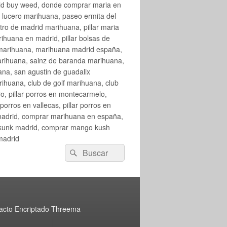
rid buy weed, donde comprar maria en
 lucero marihuana, paseo ermita del
o de madrid marihuana, pillar maria
huana en madrid, pillar bolsas de
 marihuana, marihuana madrid españa,
arihuana, sainz de baranda marihuana,
na, san agustin de guadalix
huana, club de golf marihuana, club
ro, pillar porros en montecarmelo,
orros en vallecas, pillar porros en
en madrid, comprar marihuana en españa,
skunk madrid, comprar mango kush
madrid
Buscar
Buscar
por:
acto Encriptado Threema