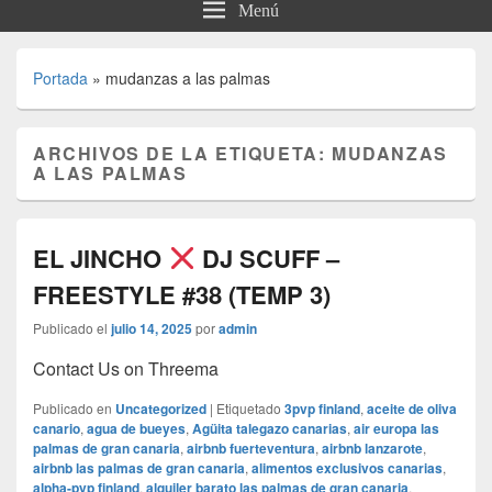
Menú
Portada
»
mudanzas a las palmas
ARCHIVOS DE LA ETIQUETA:
MUDANZAS
A LAS PALMAS
EL JINCHO
DJ SCUFF –
FREESTYLE #38 (TEMP 3)
Publicado el
julio 14, 2025
por
admin
Contact Us on Threema
Publicado en
Uncategorized
|
Etiquetado
3pvp finland
,
aceite de oliva
canario
,
agua de bueyes
,
Agüita talegazo canarias
,
air europa las
palmas de gran canaria
,
airbnb fuerteventura
,
airbnb lanzarote
,
airbnb las palmas de gran canaria
,
alimentos exclusivos canarias
,
alpha-pvp finland
,
alquiler barato las palmas de gran canaria
,