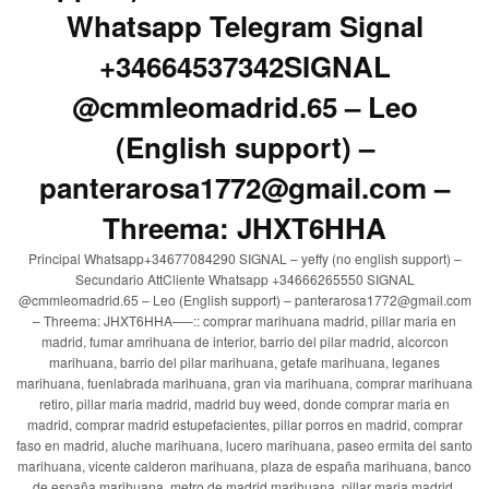
Whatsapp Telegram Signal
+34664537342SIGNAL
@cmmleomadrid.65 – Leo
(English support) –
panterarosa1772@gmail.com –
Threema: JHXT6HHA
Principal Whatsapp+34677084290 SIGNAL – yeffy (no english support) –
Secundario AttCliente Whatsapp +34666265550 SIGNAL
@cmmleomadrid.65 – Leo (English support) – panterarosa1772@gmail.com
– Threema: JHXT6HHA—–:: comprar marihuana madrid, pillar maria en
madrid, fumar amrihuana de interior, barrio del pilar madrid, alcorcon
marihuana, barrio del pilar marihuana, getafe marihuana, leganes
marihuana, fuenlabrada marihuana, gran via marihuana, comprar marihuana
retiro, pillar maria madrid, madrid buy weed, donde comprar maria en
madrid, comprar madrid estupefacientes, pillar porros en madrid, comprar
faso en madrid, aluche marihuana, lucero marihuana, paseo ermita del santo
marihuana, vicente calderon marihuana, plaza de españa marihuana, banco
de españa marihuana, metro de madrid marihuana, pillar maria madrid,