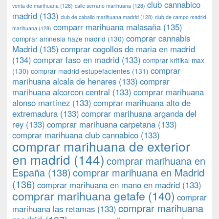
club cannabico
venta de marihuana
(128)
calle serrano marihuana
(128)
madrid
(133)
club de caballo marihuana madrid
(128)
club de campo madrid
comparr marihuana malasaña
(135)
marihuana
(128)
comprar cannabis
comprar amnesia haze madrid
(130)
Madrid
(135)
comprar cogollos de maria en madrid
(134)
comprar faso en madrid
(133)
comprar kritikal max
comprar
(130)
comprar madrid estupefacientes
(131)
marihuana alcala de henares
(133)
comprar
marihuana alcorcon central
(133)
comprar marihuana
alonso martinez
(133)
comprar marihuana alto de
extremadura
(133)
comprar marihuana arganda del
rey
(133)
comprar marihuana carpetana
(133)
comprar marihuana club cannabico
(133)
comprar marihuana de exterior
en madrid
(144)
comprar marihuana en
España
(138)
comprar marihuana en Madrid
(136)
comprar marihuana en mano en madrid
(133)
comprar marihuana getafe
(140)
comprar
comprar marihuana
marihuana las retamas
(133)