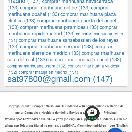
madrid
(137)
comprar marihuana navacerrada
(133)
comprar marihuana online
(133)
comprar
marihuana opañel
(133)
comprar marihuana plaza
eliptica
(133)
comprar marihuana puerta del angel
(133)
comprar marihuana pìramides
(133)
comprar
marihuana rapido madrid
(133)
comprar marihuana retiro
comprar marihuana sansebastian de los reyes
(131)
(133)
comprar marihuana serrano
(133)
comprar
marihuana sierra de madrid
(133)
comprar marihuana
soto del real
(133)
comprar marihuana tribunal
(133)
comprar marihuana usera
(132)
comprar marihuana valdeski
(132)
comprar matuja en madrid
(131)
sat97800@gmail.com
(147)
Copyright © 2026
Comprar Marihuana THC Madrid – Tu tienda online en Madrid del
mejor Cannabis y Hachis a domicilio Envios a toda Europa – Principal
Whatsapp+34677084290 SIGNAL – yeffy (no english support) – Secundario AttCliente
Whatsapp Telegram Signal +34664537342SIGNAL @cmmleomadrid.65 – Leo (English