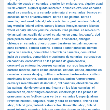
alquiler de quads en canarias
,
alquiler loft en lanzarote
,
alquiler quad
fuerteventura
,
alquiler quads lanzarote
,
animales exoticos canarias
,
anuel aa canarias
,
arte canario
,
arte natural en canarias
,
bancos en
canarias
,
barco a fuerteventura
,
barco a las palmas
,
barco a
tenerife
,
best weed finland
,
betancuria
,
bio organic outdoor finland
,
buy weed in finland online
,
canary islands lifestyle
,
canary islands
weed
,
canary islands youtube
,
carrefour las palmas
,
casco centro
de las palmas
,
casilla del angel
,
catalanes en canarias
,
catufo
,
cbd
para perros canarias
,
cbd shop suomi
,
chicharero
,
chilegua
,
chilenos en canarias
,
choso
,
comer barato en las palmas
,
comer
sano canarias
,
comida canaria
,
comida kosher canarias
,
comida
tipica de canarias
,
comunidad colombiana canarias
,
comunidad
judia de canarias
,
comunidad musulmana de canarias
,
coronavirus
en canarias
,
coronavirus en las palmas de gran canaria
,
coronavirus en tenerife
,
correos canarias
,
correos lanzarote
,
correos tenerife
,
costa calma canarias
,
cotufas
,
cotufo
,
cubanos en
canarias
,
cuevas de ajuy
,
cultivo marihuana fuerteventura
,
cultivo
marihuana lanzarote
,
datiles de canarias
,
datiles fuerteventura
,
deliverys weed finland
,
desinquieto
,
dhl canarias
,
dhl el hierro
,
dhl
las palmas
,
donde comprar marihuana en las islas canarias
,
el
cotillo beach
,
elcorteingles canarias
,
elcorteingles las palmas de
gran canaria
,
es facil comprar yerba en canarias?
,
espanjalainen
ravintola helsinki
,
esquinzo
,
fauna y flora de canarias
,
finland cbd
shop
,
finland girls
,
finland restaurantes
,
finland thc shop
,
finland
weed
,
follando canarias
,
follar en canarias
,
frutas de islas canarias
,