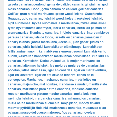
gaveta canarias
,
geafond
,
gente de calidad canaria
,
ginginimar
,
god
bless canarias
,
Godo.
,
gofio canario de calidad
,
golifear canarias
,
Golifiar
,
gran tarajal marihuana
,
green weed finland
,
Guachinche
,
Guagua.
,
gufo canarias
,
helsinki weed
,
helvetti enkeleet helsinki
,
hipit suomessa
,
hyvää suomalaista marihuanaa
,
hyvät latinalaiset
tytöt
,
hyvät suomalaiset tytöt
,
iberia canarias
,
iberia las palmas de
gran canarias
,
illuminaty canarias
,
infojobs canarias
,
intercambio de
parejas canarias
,
isla de lobos
,
israelis en canarias
,
jamaican in
canary islands
,
jandia marihuana
,
Joensuu
,
juan gopar
,
judios en
canarias
,
juhlia helsinki
,
kannabiksen elämäntapa
,
kannabiksen
laillistaminen suomi
,
kannabiksen siemenet suomi
,
kannabiskerho
suomi
,
kasvattaa kannabiksen marihuanaa helsinikissa
,
kite surf en
canarias
,
Kontiolahti
,
Kotiseutukeskus
,
la mejor marihuana de
canarias
,
laiton mc helsinki
,
las mejores mujeres de canarias
,
las
pocetas
,
latina suomessa
,
ligar en canarias
,
ligar en fuerteventura
,
ligar en lanzarote
,
ligar en sta cruz de tenerife
,
llanos de la
concepcion
,
Machango
,
machango canarias
,
madrileños en
canarias
,
majanicho
,
mal nombre
,
mandarse a mudar
,
manifiestate
canarias
,
marihuana para estres canarias
,
medicos canarios
recetan marihuana platano macho canarias
,
meksikolainen
ravintola helsinki
,
mercancias canarias
,
milanuncios canarias
,
mistä ostaa marihuanaa suomesta
,
mojo picon
,
money finland
,
moottoripyöräilijät Helsinki
,
mudanzas a canarias
,
mudanzas a las
palmas
,
museo del queso majorero
,
ños canarias
,
novelear
,
,
,