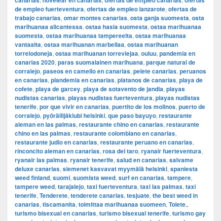
canarias
novelear en canarias
ofertas de empleo canarias
ofertas
de empleo fuerteventura
,
ofertas de empleo lanzarote
,
ofertas de
trabajo canarias
,
omar montes canarias
,
osta ganja suomesta
,
osta
marihuanaa alicantessa
,
ostaa hasia suomesta
,
ostaa marihuanaa
suomesta
,
ostaa marihuanaa tampereelta
,
ostaa marihuanaa
vantaalta
,
ostaa marihuanan marbellaa
,
ostaa marihuanan
torrelodoneja
,
ostaa marihuanan torreviejaa
,
ouluu
,
pandemia en
canarias 2020
,
paras suomalainen marihuana
,
parque natural de
corralejo
,
paseos en camello en canarias
,
pelete canarias
,
peruanos
en canarias
,
plandemia en canarias
,
platanos de canarias
,
playa de
cofete
,
playa de garcey
,
playa de sotavento de jandia
,
playas
nudistas canarias
,
playas nudistas fuerteventura
,
playas nudistas
tenerife
,
por que vivir en canarias
,
puertito de los molinos
,
puerto de
corralejo
,
pyöräilijäklubi helsinki
,
que paso bayuyo
,
restaurante
aleman en las palmas
,
restaurante chino en canarias
,
restaurante
chino en las palmas
,
restaurante colombiano en canarias
,
restaurante judio en canarias
,
restaurante peruano en canarias
,
rinconcito aleman en canarias
,
rosa del taro
,
ryanair fuerteventura
,
ryanair las palmas
,
ryanair tenerife
,
salud en canarias
,
salvame
deluxe canarias
,
siemenet kasvavat myymälä helsinki
,
spaniesta
weed finland
,
suomi
,
suomista weed
,
surf en canarias
,
tampere
,
tampere weed
,
tarajalejo
,
taxi fuerteventura
,
taxi las palmas
,
taxi
tenerife
,
Tenderete
,
tenderete canarias
,
tesjuate
,
the best weed in
canarias
,
tiscamanita
,
toimittaa marihuanaa suomeen
,
Tolete.
,
turismo bisexual en canarias
,
turismo bisexual tenerife
,
turismo gay