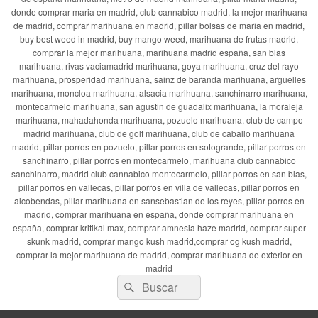
donde comprar maria en madrid, club cannabico madrid, la mejor marihuana
de madrid, comprar marihuana en madrid, pillar bolsas de maria en madrid,
buy best weed in madrid, buy mango weed, marihuana de frutas madrid,
comprar la mejor marihuana, marihuana madrid españa, san blas
marihuana, rivas vaciamadrid marihuana, goya marihuana, cruz del rayo
marihuana, prosperidad marihuana, sainz de baranda marihuana, arguelles
marihuana, moncloa marihuana, alsacia marihuana, sanchinarro marihuana,
montecarmelo marihuana, san agustin de guadalix marihuana, la moraleja
marihuana, mahadahonda marihuana, pozuelo marihuana, club de campo
madrid marihuana, club de golf marihuana, club de caballo marihuana
madrid, pillar porros en pozuelo, pillar porros en sotogrande, pillar porros en
sanchinarro, pillar porros en montecarmelo, marihuana club cannabico
sanchinarro, madrid club cannabico montecarmelo, pillar porros en san blas,
pillar porros en vallecas, pillar porros en villa de vallecas, pillar porros en
alcobendas, pillar marihuana en sansebastian de los reyes, pillar porros en
madrid, comprar marihuana en españa, donde comprar marihuana en
españa, comprar kritikal max, comprar amnesia haze madrid, comprar super
skunk madrid, comprar mango kush madrid,comprar og kush madrid,
comprar la mejor marihuana de madrid, comprar marihuana de exterior en
madrid
Buscar
Buscar
por: