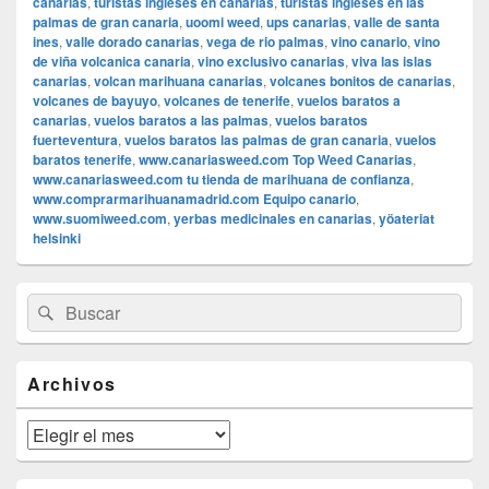
canarias
,
turistas ingleses en canarias
,
turistas ingleses en las
palmas de gran canaria
,
uoomi weed
,
ups canarias
,
valle de santa
ines
,
valle dorado canarias
,
vega de rio palmas
,
vino canario
,
vino
de viña volcanica canaria
,
vino exclusivo canarias
,
viva las islas
canarias
,
volcan marihuana canarias
,
volcanes bonitos de canarias
,
volcanes de bayuyo
,
volcanes de tenerife
,
vuelos baratos a
canarias
,
vuelos baratos a las palmas
,
vuelos baratos
fuerteventura
,
vuelos baratos las palmas de gran canaria
,
vuelos
baratos tenerife
,
www.canariasweed.com Top Weed Canarias
,
www.canariasweed.com tu tienda de marihuana de confianza
,
www.comprarmarihuanamadrid.com Equipo canario
,
www.suomiweed.com
,
yerbas medicinales en canarias
,
yöateriat
helsinki
El
Buscar
Buscar
área
por:
de
widget
barra
Archivos
lateral
primaria
Archivos