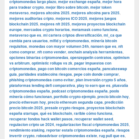
criptomonedas largo plazo
,
mejor exchange españa
,
mejor hora
para tradear crypto
,
mejor libro sobre bitcoin
,
mejor token
metaverso
,
mejores altcoins 2025
,
mejores altcoins para 2025
,
mejores auditorias cripto
,
mejores ICO 2025
,
mejores juegos
blockchain 2025
,
mejores nft 2025
,
mejores proyectos blockchain
europe
,
mercados crypto horarios
,
metamask como funciona
,
metaverso que es
,
mi cartera criptos diversificación
,
mi_ca que
cambia para usuarios
,
mifid y criptomonedas
,
minería bitcoin
requisitos
,
monedas con mayor volumen 24h
,
nansen que es
,
nft
como comprar
,
nft como vender
,
onchain analysis herramientas
,
opciones binarias criptomonedas
,
openzeppelin contratos
,
optimism
vs arbitrum
,
optimistic rollups vs zk
,
pagar impuestos con
criptomonedas
,
pago con bitcoin comercios españa
,
pancakeswap
guia
,
paridades stablecoins riesgos
,
pepe coin donde comprar
,
phishing criptomonedas como evitar
,
plan inversión crypto 5 años
,
plataformas lending defi comparativa
,
play to earn que es
,
plusvalía
criptomonedas españa
,
podcast criptomonedas españa
,
pools
minería cómo funcionan
,
portfolio crypto ejemplo
,
precio bitcoin hoy
,
precio ethereum hoy
,
precio ethereum segunda capa
,
predicción
precio bitcoin 2025
,
presale crypto riesgos
,
proyectos blockchain
españa startups
,
qué es blockchain
,
rarible cómo funciona
,
recuperar fondos hack wallet pasos
,
recuperar wallet seed
,
regulacion cripto ue 2024
,
regularizacion fiscal criptomonedas 2025
,
rendimiento staking
,
reportar estafa criptomonedas españa
,
riesgos
invertir crypto
,
roboadvisor criptomonedas existe
,
rug pull que es
,