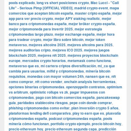
pools explicado
,
long vs short posiciones crypto
,
Mac Lucci - "Cali
Life" - Serious Pimp [OFFICIAL VIDEO]
,
madrid crypto event
,
mapa
comercios que aceptan bitcoin españa
,
master cripto españa
,
mejor
app para ver precio crypto
,
mejor APY staking realistic
,
mejor
banco para criptomonedas españa
,
mejor bróker crypto españa
,
mejor criptomoneda para invertir 2025
,
mejor estrategia
criptomonedas largo plazo
,
mejor exchange españa
,
mejor hora
para tradear crypto
,
mejor libro sobre bitcoin
,
mejor token
metaverso
,
mejores altcoins 2025
,
mejores altcoins para 2025
,
mejores auditorias cripto
,
mejores ICO 2025
,
mejores juegos
blockchain 2025
,
mejores nft 2025
,
mejores proyectos blockchain
europe
,
mercados crypto horarios
,
metamask como funciona
,
metaverso que es
,
mi cartera criptos diversificación
,
mi_ca que
cambia para usuarios
,
mifid y criptomonedas
,
minería bitcoin
requisitos
,
monedas con mayor volumen 24h
,
nansen que es
,
nft
como comprar
,
nft como vender
,
onchain analysis herramientas
,
opciones binarias criptomonedas
,
openzeppelin contratos
,
optimism
vs arbitrum
,
optimistic rollups vs zk
,
pagar impuestos con
criptomonedas
,
pago con bitcoin comercios españa
,
pancakeswap
guia
,
paridades stablecoins riesgos
,
pepe coin donde comprar
,
phishing criptomonedas como evitar
,
plan inversión crypto 5 años
,
plataformas lending defi comparativa
,
play to earn que es
,
plusvalía
criptomonedas españa
,
podcast criptomonedas españa
,
pools
minería cómo funcionan
,
portfolio crypto ejemplo
,
precio bitcoin hoy
,
precio ethereum hoy
,
precio ethereum segunda capa
,
predicción