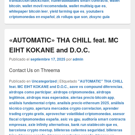
transaccion blockchain
,
vulnerabilidades smart contracts
,
wallet
bitcoin
,
wallet movil recomendada
,
wallet multisig que es
,
whitepaper bitcoin leer
,
yield farming que es
,
youtubers
criptomonedas en español
,
zk rollups que son
,
zksync guia
«AUTOMATIC» THA CHILL feat. MC
EIHT KOKANE and D.O.C.
Publicado el
septiembre 17, 2025
por
admin
Contact Us on Threema
Publicado en
Uncategorized
|
Etiquetado
"AUTOMATIC" THA CHILL
feat. MC EIHT KOKANE and D.O.C.
,
aave vs compound diferencias
,
airdrops como participar
,
airdrops criptomonedas
,
airdrops
legitimos
,
airdrops mas esperados
,
alertas precio bitcoin app
,
análisis fundamental cripto
,
analisis precio ethereum 2025
,
análisis
técnico crypto
,
apertura mercados crypto correlacion
,
aprender
trading crypto gratis
,
aprovechar volatilidad criptomonedas
,
asesor
fiscal criptomonedas españa
,
asic vs gpu
,
auditoría smart contracts
empresas
,
axie infinity alternativas
,
bank run stablecoin que es
,
barcelona crypto meetup
,
billeteras calientes seguridad
,
billeteras