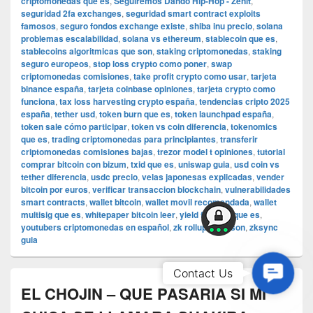
criptomonedas que es
,
Seguiremos Dando Hip-Hop - Zenit
,
seguridad 2fa exchanges
,
seguridad smart contract exploits
famosos
,
seguro fondos exchange existe
,
shiba inu precio
,
solana
problemas escalabilidad
,
solana vs ethereum
,
stablecoin que es
,
stablecoins algoritmicas que son
,
staking criptomonedas
,
staking
seguro europeos
,
stop loss crypto como poner
,
swap
criptomonedas comisiones
,
take profit crypto como usar
,
tarjeta
binance españa
,
tarjeta coinbase opiniones
,
tarjeta crypto como
funciona
,
tax loss harvesting crypto españa
,
tendencias cripto 2025
españa
,
tether usd
,
token burn que es
,
token launchpad españa
,
token sale cómo participar
,
token vs coin diferencia
,
tokenomics
que es
,
trading criptomonedas para principiantes
,
transferir
criptomonedas comisiones bajas
,
trezor model t opiniones
,
tutorial
comprar bitcoin con bizum
,
txid que es
,
uniswap guia
,
usd coin vs
tether diferencia
,
usdc precio
,
velas japonesas explicadas
,
vender
bitcoin por euros
,
verificar transaccion blockchain
,
vulnerabilidades
smart contracts
,
wallet bitcoin
,
wallet movil recomendada
,
wallet
multisig que es
,
whitepaper bitcoin leer
,
yield farming que es
,
youtubers criptomonedas en español
,
zk rollups que son
,
zksync
guia
Contac
Contact Us
Us
EL CHOJIN – QUE PASARIA SI MI