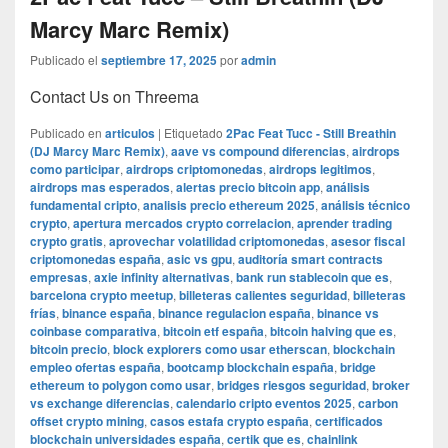
Marcy Marc Remix)
Publicado el
septiembre 17, 2025
por
admin
Contact Us on Threema
Publicado en
articulos
|
Etiquetado
2Pac Feat Tucc - Still Breathin
(DJ Marcy Marc Remix)
,
aave vs compound diferencias
,
airdrops
como participar
,
airdrops criptomonedas
,
airdrops legitimos
,
airdrops mas esperados
,
alertas precio bitcoin app
,
análisis
fundamental cripto
,
analisis precio ethereum 2025
,
análisis técnico
crypto
,
apertura mercados crypto correlacion
,
aprender trading
crypto gratis
,
aprovechar volatilidad criptomonedas
,
asesor fiscal
criptomonedas españa
,
asic vs gpu
,
auditoría smart contracts
empresas
,
axie infinity alternativas
,
bank run stablecoin que es
,
barcelona crypto meetup
,
billeteras calientes seguridad
,
billeteras
frías
,
binance españa
,
binance regulacion españa
,
binance vs
coinbase comparativa
,
bitcoin etf españa
,
bitcoin halving que es
,
bitcoin precio
,
block explorers como usar etherscan
,
blockchain
empleo ofertas españa
,
bootcamp blockchain españa
,
bridge
ethereum to polygon como usar
,
bridges riesgos seguridad
,
broker
vs exchange diferencias
,
calendario cripto eventos 2025
,
carbon
offset crypto mining
,
casos estafa crypto españa
,
certificados
blockchain universidades españa
,
certik que es
,
chainlink