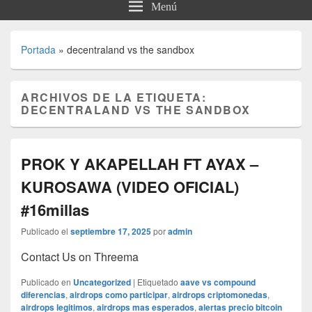
Menú
Portada
»
decentraland vs the sandbox
ARCHIVOS DE LA ETIQUETA:
DECENTRALAND VS THE SANDBOX
PROK Y AKAPELLAH FT AYAX –
KUROSAWA (VIDEO OFICIAL)
#16millas
Publicado el
septiembre 17, 2025
por
admin
Contact Us on Threema
Publicado en
Uncategorized
|
Etiquetado
aave vs compound
diferencias
,
airdrops como participar
,
airdrops criptomonedas
,
airdrops legitimos
,
airdrops mas esperados
,
alertas precio bitcoin