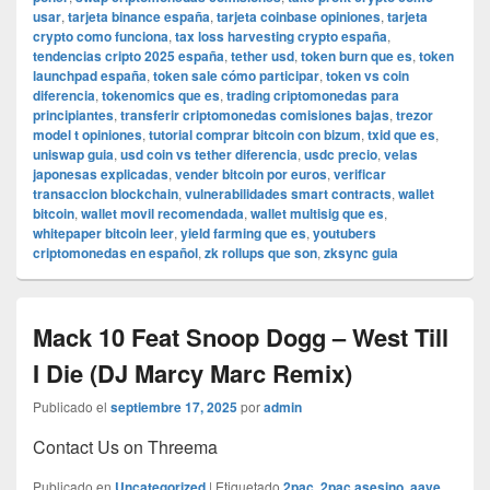
usar
,
tarjeta binance españa
,
tarjeta coinbase opiniones
,
tarjeta
crypto como funciona
,
tax loss harvesting crypto españa
,
tendencias cripto 2025 españa
,
tether usd
,
token burn que es
,
token
launchpad españa
,
token sale cómo participar
,
token vs coin
diferencia
,
tokenomics que es
,
trading criptomonedas para
principiantes
,
transferir criptomonedas comisiones bajas
,
trezor
model t opiniones
,
tutorial comprar bitcoin con bizum
,
txid que es
,
uniswap guia
,
usd coin vs tether diferencia
,
usdc precio
,
velas
japonesas explicadas
,
vender bitcoin por euros
,
verificar
transaccion blockchain
,
vulnerabilidades smart contracts
,
wallet
bitcoin
,
wallet movil recomendada
,
wallet multisig que es
,
whitepaper bitcoin leer
,
yield farming que es
,
youtubers
criptomonedas en español
,
zk rollups que son
,
zksync guia
Mack 10 Feat Snoop Dogg – West Till
I Die (DJ Marcy Marc Remix)
Publicado el
septiembre 17, 2025
por
admin
Contact Us on Threema
Publicado en
Uncategorized
|
Etiquetado
2pac
,
2pac asesino
,
aave