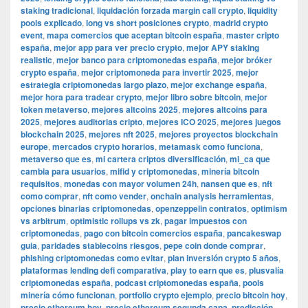
staking tradicional
,
liquidación forzada margin call crypto
,
liquidity
pools explicado
,
long vs short posiciones crypto
,
madrid crypto
event
,
mapa comercios que aceptan bitcoin españa
,
master cripto
españa
,
mejor app para ver precio crypto
,
mejor APY staking
realistic
,
mejor banco para criptomonedas españa
,
mejor bróker
crypto españa
,
mejor criptomoneda para invertir 2025
,
mejor
estrategia criptomonedas largo plazo
,
mejor exchange españa
,
mejor hora para tradear crypto
,
mejor libro sobre bitcoin
,
mejor
token metaverso
,
mejores altcoins 2025
,
mejores altcoins para
2025
,
mejores auditorias cripto
,
mejores ICO 2025
,
mejores juegos
blockchain 2025
,
mejores nft 2025
,
mejores proyectos blockchain
europe
,
mercados crypto horarios
,
metamask como funciona
,
metaverso que es
,
mi cartera criptos diversificación
,
mi_ca que
cambia para usuarios
,
mifid y criptomonedas
,
minería bitcoin
requisitos
,
monedas con mayor volumen 24h
,
nansen que es
,
nft
como comprar
,
nft como vender
,
onchain analysis herramientas
,
opciones binarias criptomonedas
,
openzeppelin contratos
,
optimism
vs arbitrum
,
optimistic rollups vs zk
,
pagar impuestos con
criptomonedas
,
pago con bitcoin comercios españa
,
pancakeswap
guia
,
paridades stablecoins riesgos
,
pepe coin donde comprar
,
phishing criptomonedas como evitar
,
plan inversión crypto 5 años
,
plataformas lending defi comparativa
,
play to earn que es
,
plusvalía
criptomonedas españa
,
podcast criptomonedas españa
,
pools
minería cómo funcionan
,
portfolio crypto ejemplo
,
precio bitcoin hoy
,
precio ethereum hoy
,
precio ethereum segunda capa
,
predicción