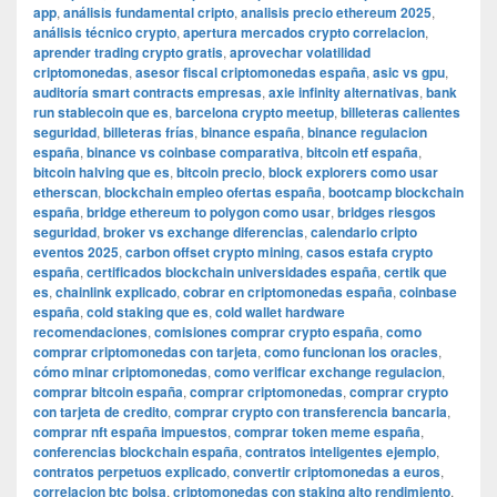
app
,
análisis fundamental cripto
,
analisis precio ethereum 2025
,
análisis técnico crypto
,
apertura mercados crypto correlacion
,
aprender trading crypto gratis
,
aprovechar volatilidad
criptomonedas
,
asesor fiscal criptomonedas españa
,
asic vs gpu
,
auditoría smart contracts empresas
,
axie infinity alternativas
,
bank
run stablecoin que es
,
barcelona crypto meetup
,
billeteras calientes
seguridad
,
billeteras frías
,
binance españa
,
binance regulacion
españa
,
binance vs coinbase comparativa
,
bitcoin etf españa
,
bitcoin halving que es
,
bitcoin precio
,
block explorers como usar
etherscan
,
blockchain empleo ofertas españa
,
bootcamp blockchain
españa
,
bridge ethereum to polygon como usar
,
bridges riesgos
seguridad
,
broker vs exchange diferencias
,
calendario cripto
eventos 2025
,
carbon offset crypto mining
,
casos estafa crypto
españa
,
certificados blockchain universidades españa
,
certik que
es
,
chainlink explicado
,
cobrar en criptomonedas españa
,
coinbase
españa
,
cold staking que es
,
cold wallet hardware
recomendaciones
,
comisiones comprar crypto españa
,
como
comprar criptomonedas con tarjeta
,
como funcionan los oracles
,
cómo minar criptomonedas
,
como verificar exchange regulacion
,
comprar bitcoin españa
,
comprar criptomonedas
,
comprar crypto
con tarjeta de credito
,
comprar crypto con transferencia bancaria
,
comprar nft españa impuestos
,
comprar token meme españa
,
conferencias blockchain españa
,
contratos inteligentes ejemplo
,
contratos perpetuos explicado
,
convertir criptomonedas a euros
,
correlacion btc bolsa
,
criptomonedas con staking alto rendimiento
,