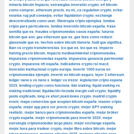
mineria bitcoin impacto
,
estrategias inversión crypto
,
etf bitcoin
como comprar
,
ethereum precio
,
eu mi_ca regulation crypto
,
evitar
estafas rug pull consejos
,
evitar liquidation crypto
,
exchange
descentralizado como usar
,
filantropía cripto ejemplos
,
fondos
cripto para particulares
,
fondos inversión bitcoin españa
,
frase
semilla que es
,
fraudes criptomonedas casos españa
,
futuros
bitcoin que son
,
gas ethereum que es
,
gas fees como reducir
,
glassnode que es
,
hechos sobre bitcoin historia
,
hodl que significa
,
iban vs crypto transferencias
,
ico que es
,
ieo que es
,
impacto
halving precio bitcoin
,
impacto medioambiental criptomonedas
,
impuestos criptomonedas españa
,
impuestos ganancia patrimonial
crypto
,
impuestos nft españa
,
indicadores crypto rsi macd
,
inversión institucional crypto europa
,
invertir 1000 euros en
criptomonedas ejemplo
,
invertir en bitcoin seguro
,
layer 2 ethereum
,
ledger nano s vs nano x
,
ledger vs trezor
,
legislacion cripto espana
2025
,
lending crypto como funciona
,
lido staking
,
liquid staking vs
staking tradicional
,
liquidación forzada margin call crypto
,
liquidity
pools explicado
,
long vs short posiciones crypto
,
madrid crypto
event
,
mapa comercios que aceptan bitcoin españa
,
master cripto
españa
,
mejor app para ver precio crypto
,
mejor APY staking
realistic
,
mejor banco para criptomonedas españa
,
mejor bróker
crypto españa
,
mejor criptomoneda para invertir 2025
,
mejor
estrategia criptomonedas largo plazo
,
mejor exchange españa
,
mejor hora para tradear crypto
,
mejor libro sobre bitcoin
,
mejor
token metaverso
,
mejores altcoins 2025
,
mejores altcoins para