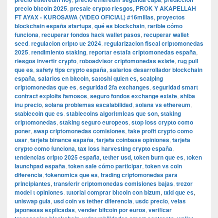
precio bitcoin 2025
,
presale crypto riesgos
,
PROK Y AKAPELLAH
FT AYAX - KUROSAWA (VIDEO OFICIAL) #16millas
,
proyectos
blockchain españa startups
,
qué es blockchain
,
rarible cómo
funciona
,
recuperar fondos hack wallet pasos
,
recuperar wallet
seed
,
regulacion cripto ue 2024
,
regularizacion fiscal criptomonedas
2025
,
rendimiento staking
,
reportar estafa criptomonedas españa
,
riesgos invertir crypto
,
roboadvisor criptomonedas existe
,
rug pull
que es
,
safety tips crypto españa
,
salarios desarrollador blockchain
españa
,
salarios en bitcoin
,
satoshi quien es
,
scalping
criptomonedas que es
,
seguridad 2fa exchanges
,
seguridad smart
contract exploits famosos
,
seguro fondos exchange existe
,
shiba
inu precio
,
solana problemas escalabilidad
,
solana vs ethereum
,
stablecoin que es
,
stablecoins algoritmicas que son
,
staking
criptomonedas
,
staking seguro europeos
,
stop loss crypto como
poner
,
swap criptomonedas comisiones
,
take profit crypto como
usar
,
tarjeta binance españa
,
tarjeta coinbase opiniones
,
tarjeta
crypto como funciona
,
tax loss harvesting crypto españa
,
tendencias cripto 2025 españa
,
tether usd
,
token burn que es
,
token
launchpad españa
,
token sale cómo participar
,
token vs coin
diferencia
,
tokenomics que es
,
trading criptomonedas para
principiantes
,
transferir criptomonedas comisiones bajas
,
trezor
model t opiniones
,
tutorial comprar bitcoin con bizum
,
txid que es
,
uniswap guia
,
usd coin vs tether diferencia
,
usdc precio
,
velas
japonesas explicadas
,
vender bitcoin por euros
,
verificar