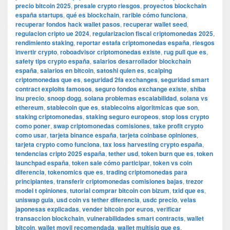
precio bitcoin 2025
,
presale crypto riesgos
,
proyectos blockchain
españa startups
,
qué es blockchain
,
rarible cómo funciona
,
recuperar fondos hack wallet pasos
,
recuperar wallet seed
,
regulacion cripto ue 2024
,
regularizacion fiscal criptomonedas 2025
,
rendimiento staking
,
reportar estafa criptomonedas españa
,
riesgos
invertir crypto
,
roboadvisor criptomonedas existe
,
rug pull que es
,
safety tips crypto españa
,
salarios desarrollador blockchain
españa
,
salarios en bitcoin
,
satoshi quien es
,
scalping
criptomonedas que es
,
seguridad 2fa exchanges
,
seguridad smart
contract exploits famosos
,
seguro fondos exchange existe
,
shiba
inu precio
,
snoop dogg
,
solana problemas escalabilidad
,
solana vs
ethereum
,
stablecoin que es
,
stablecoins algoritmicas que son
,
staking criptomonedas
,
staking seguro europeos
,
stop loss crypto
como poner
,
swap criptomonedas comisiones
,
take profit crypto
como usar
,
tarjeta binance españa
,
tarjeta coinbase opiniones
,
tarjeta crypto como funciona
,
tax loss harvesting crypto españa
,
tendencias cripto 2025 españa
,
tether usd
,
token burn que es
,
token
launchpad españa
,
token sale cómo participar
,
token vs coin
diferencia
,
tokenomics que es
,
trading criptomonedas para
principiantes
,
transferir criptomonedas comisiones bajas
,
trezor
model t opiniones
,
tutorial comprar bitcoin con bizum
,
txid que es
,
uniswap guia
,
usd coin vs tether diferencia
,
usdc precio
,
velas
japonesas explicadas
,
vender bitcoin por euros
,
verificar
transaccion blockchain
,
vulnerabilidades smart contracts
,
wallet
bitcoin
,
wallet movil recomendada
,
wallet multisig que es
,