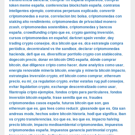
token meme españa
,
conferencias blockchain españa
,
contratos
inteligentes ejemplo
,
contratos perpetuos explicado
,
convertir
criptomonedas a euros
,
correlacion btc bolsa
,
criptomonedas con
staking alto rendimiento
,
criptomonedas de privacidad monero
zcash
,
criptomonedas sostenibles
,
criptomonedas y bancos
españa
,
crowdfunding cripto que es
,
crypto gaming inversión
,
cursos criptomonedas en español
,
darknet spain vendor
,
day
trading crypto consejos
,
dca bitcoin que es
,
dca estrategia compra
periódica
,
decentraland vs the sandbox
,
declarar criptomonedas
hacienda
,
defi que es
,
diversificar portfolio crypto con stablecoins
,
dogecoin precio
,
donar en bitcoin ONG españa
,
dónde comprar
bitcoin
,
due diligence cripto como hacer
,
dune analytics como usar
,
energia renovable mineria bitcoin
,
energia y mineria bitcoin impacto
,
estrategias inversión crypto
,
etf bitcoin como comprar
,
ethereum
precio
,
eu mi_ca regulation crypto
,
evitar estafas rug pull consejos
,
evitar liquidation crypto
,
exchange descentralizado como usar
,
filantropía cripto ejemplos
,
fondos cripto para particulares
,
fondos
inversión bitcoin españa
,
frase semilla que es
,
fraudes
criptomonedas casos españa
,
futuros bitcoin que son
,
gas
ethereum que es
,
gas fees como reducir
,
glassnode que es
,
Gta san
andreas mods
,
hechos sobre bitcoin historia
,
hodl que significa
,
iban
vs crypto transferencias
,
ico que es
,
ieo que es
,
impacto halving
precio bitcoin
,
impacto medioambiental criptomonedas
,
impuestos
criptomonedas españa
,
impuestos ganancia patrimonial crypto
,