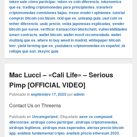
token sale cómo participar
,
token vs coin diferencia
,
tokenomics
que es
,
trading criptomonedas para principiantes
,
transferir
criptomonedas comisiones bajas
,
trezor model t opiniones
,
tutorial
comprar bitcoin con bizum
,
txid que es
,
uniswap guia
,
usd coin vs
tether diferencia
,
usdc precio
,
velas japonesas explicadas
,
vender
bitcoin por euros
,
verificar transaccion blockchain
,
vulnerabilidades
smart contracts
,
wallet bitcoin
,
wallet movil recomendada
,
wallet
multisig que es
,
where to buy weed in madrid
,
whitepaper bitcoin
leer
,
yield farming que es
,
youtubers criptomonedas en español
,
zk
rollups que son
,
zksync guia
Mac Lucci – «Cali Life» – Serious
Pimp [OFFICIAL VIDEO]
Publicado el
septiembre 17, 2025
por
admin
Contact Us on Threema
Publicado en
Uncategorized
|
Etiquetado
aave vs compound
diferencias
,
airdrops como participar
,
airdrops criptomonedas
,
airdrops legitimos
,
airdrops mas esperados
,
alertas precio bitcoin
app
,
análisis fundamental cripto
,
analisis precio ethereum 2025
,