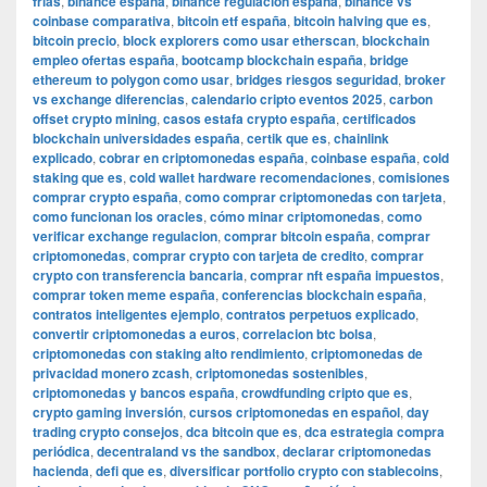
frías
,
binance españa
,
binance regulacion españa
,
binance vs
coinbase comparativa
,
bitcoin etf españa
,
bitcoin halving que es
,
bitcoin precio
,
block explorers como usar etherscan
,
blockchain
empleo ofertas españa
,
bootcamp blockchain españa
,
bridge
ethereum to polygon como usar
,
bridges riesgos seguridad
,
broker
vs exchange diferencias
,
calendario cripto eventos 2025
,
carbon
offset crypto mining
,
casos estafa crypto españa
,
certificados
blockchain universidades españa
,
certik que es
,
chainlink
explicado
,
cobrar en criptomonedas españa
,
coinbase españa
,
cold
staking que es
,
cold wallet hardware recomendaciones
,
comisiones
comprar crypto españa
,
como comprar criptomonedas con tarjeta
,
como funcionan los oracles
,
cómo minar criptomonedas
,
como
verificar exchange regulacion
,
comprar bitcoin españa
,
comprar
criptomonedas
,
comprar crypto con tarjeta de credito
,
comprar
crypto con transferencia bancaria
,
comprar nft españa impuestos
,
comprar token meme españa
,
conferencias blockchain españa
,
contratos inteligentes ejemplo
,
contratos perpetuos explicado
,
convertir criptomonedas a euros
,
correlacion btc bolsa
,
criptomonedas con staking alto rendimiento
,
criptomonedas de
privacidad monero zcash
,
criptomonedas sostenibles
,
criptomonedas y bancos españa
,
crowdfunding cripto que es
,
crypto gaming inversión
,
cursos criptomonedas en español
,
day
trading crypto consejos
,
dca bitcoin que es
,
dca estrategia compra
periódica
,
decentraland vs the sandbox
,
declarar criptomonedas
hacienda
,
defi que es
,
diversificar portfolio crypto con stablecoins
,