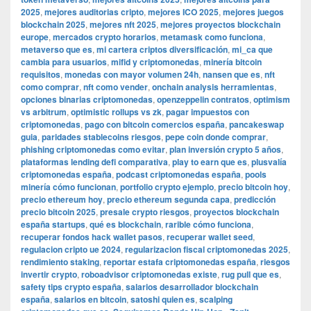
2025
,
mejores auditorias cripto
,
mejores ICO 2025
,
mejores juegos
blockchain 2025
,
mejores nft 2025
,
mejores proyectos blockchain
europe
,
mercados crypto horarios
,
metamask como funciona
,
metaverso que es
,
mi cartera criptos diversificación
,
mi_ca que
cambia para usuarios
,
mifid y criptomonedas
,
minería bitcoin
requisitos
,
monedas con mayor volumen 24h
,
nansen que es
,
nft
como comprar
,
nft como vender
,
onchain analysis herramientas
,
opciones binarias criptomonedas
,
openzeppelin contratos
,
optimism
vs arbitrum
,
optimistic rollups vs zk
,
pagar impuestos con
criptomonedas
,
pago con bitcoin comercios españa
,
pancakeswap
guia
,
paridades stablecoins riesgos
,
pepe coin donde comprar
,
phishing criptomonedas como evitar
,
plan inversión crypto 5 años
,
plataformas lending defi comparativa
,
play to earn que es
,
plusvalía
criptomonedas españa
,
podcast criptomonedas españa
,
pools
minería cómo funcionan
,
portfolio crypto ejemplo
,
precio bitcoin hoy
,
precio ethereum hoy
,
precio ethereum segunda capa
,
predicción
precio bitcoin 2025
,
presale crypto riesgos
,
proyectos blockchain
españa startups
,
qué es blockchain
,
rarible cómo funciona
,
recuperar fondos hack wallet pasos
,
recuperar wallet seed
,
regulacion cripto ue 2024
,
regularizacion fiscal criptomonedas 2025
,
rendimiento staking
,
reportar estafa criptomonedas españa
,
riesgos
invertir crypto
,
roboadvisor criptomonedas existe
,
rug pull que es
,
safety tips crypto españa
,
salarios desarrollador blockchain
españa
,
salarios en bitcoin
,
satoshi quien es
,
scalping