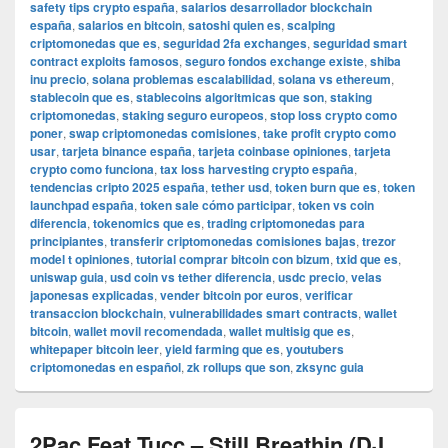
safety tips crypto españa
,
salarios desarrollador blockchain
españa
,
salarios en bitcoin
,
satoshi quien es
,
scalping
criptomonedas que es
,
seguridad 2fa exchanges
,
seguridad smart
contract exploits famosos
,
seguro fondos exchange existe
,
shiba
inu precio
,
solana problemas escalabilidad
,
solana vs ethereum
,
stablecoin que es
,
stablecoins algoritmicas que son
,
staking
criptomonedas
,
staking seguro europeos
,
stop loss crypto como
poner
,
swap criptomonedas comisiones
,
take profit crypto como
usar
,
tarjeta binance españa
,
tarjeta coinbase opiniones
,
tarjeta
crypto como funciona
,
tax loss harvesting crypto españa
,
tendencias cripto 2025 españa
,
tether usd
,
token burn que es
,
token
launchpad españa
,
token sale cómo participar
,
token vs coin
diferencia
,
tokenomics que es
,
trading criptomonedas para
principiantes
,
transferir criptomonedas comisiones bajas
,
trezor
model t opiniones
,
tutorial comprar bitcoin con bizum
,
txid que es
,
uniswap guia
,
usd coin vs tether diferencia
,
usdc precio
,
velas
japonesas explicadas
,
vender bitcoin por euros
,
verificar
transaccion blockchain
,
vulnerabilidades smart contracts
,
wallet
bitcoin
,
wallet movil recomendada
,
wallet multisig que es
,
whitepaper bitcoin leer
,
yield farming que es
,
youtubers
criptomonedas en español
,
zk rollups que son
,
zksync guia
2Pac Feat Tucc – Still Breathin (DJ