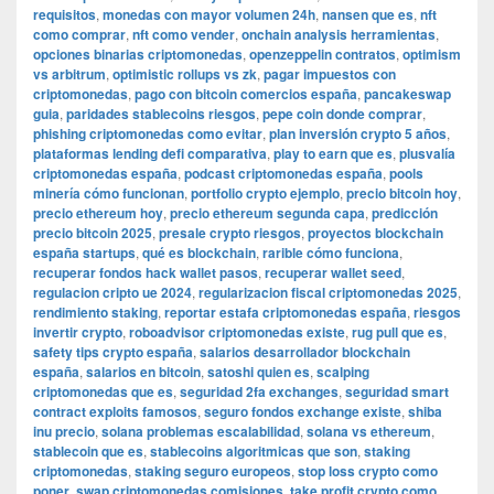
requisitos
,
monedas con mayor volumen 24h
,
nansen que es
,
nft
como comprar
,
nft como vender
,
onchain analysis herramientas
,
opciones binarias criptomonedas
,
openzeppelin contratos
,
optimism
vs arbitrum
,
optimistic rollups vs zk
,
pagar impuestos con
criptomonedas
,
pago con bitcoin comercios españa
,
pancakeswap
guia
,
paridades stablecoins riesgos
,
pepe coin donde comprar
,
phishing criptomonedas como evitar
,
plan inversión crypto 5 años
,
plataformas lending defi comparativa
,
play to earn que es
,
plusvalía
criptomonedas españa
,
podcast criptomonedas españa
,
pools
minería cómo funcionan
,
portfolio crypto ejemplo
,
precio bitcoin hoy
,
precio ethereum hoy
,
precio ethereum segunda capa
,
predicción
precio bitcoin 2025
,
presale crypto riesgos
,
proyectos blockchain
españa startups
,
qué es blockchain
,
rarible cómo funciona
,
recuperar fondos hack wallet pasos
,
recuperar wallet seed
,
regulacion cripto ue 2024
,
regularizacion fiscal criptomonedas 2025
,
rendimiento staking
,
reportar estafa criptomonedas españa
,
riesgos
invertir crypto
,
roboadvisor criptomonedas existe
,
rug pull que es
,
safety tips crypto españa
,
salarios desarrollador blockchain
españa
,
salarios en bitcoin
,
satoshi quien es
,
scalping
criptomonedas que es
,
seguridad 2fa exchanges
,
seguridad smart
contract exploits famosos
,
seguro fondos exchange existe
,
shiba
inu precio
,
solana problemas escalabilidad
,
solana vs ethereum
,
stablecoin que es
,
stablecoins algoritmicas que son
,
staking
criptomonedas
,
staking seguro europeos
,
stop loss crypto como
poner
,
swap criptomonedas comisiones
,
take profit crypto como