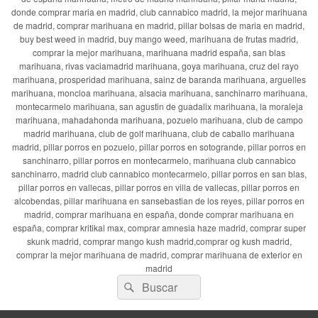
donde comprar maria en madrid, club cannabico madrid, la mejor marihuana
de madrid, comprar marihuana en madrid, pillar bolsas de maria en madrid,
buy best weed in madrid, buy mango weed, marihuana de frutas madrid,
comprar la mejor marihuana, marihuana madrid españa, san blas
marihuana, rivas vaciamadrid marihuana, goya marihuana, cruz del rayo
marihuana, prosperidad marihuana, sainz de baranda marihuana, arguelles
marihuana, moncloa marihuana, alsacia marihuana, sanchinarro marihuana,
montecarmelo marihuana, san agustin de guadalix marihuana, la moraleja
marihuana, mahadahonda marihuana, pozuelo marihuana, club de campo
madrid marihuana, club de golf marihuana, club de caballo marihuana
madrid, pillar porros en pozuelo, pillar porros en sotogrande, pillar porros en
sanchinarro, pillar porros en montecarmelo, marihuana club cannabico
sanchinarro, madrid club cannabico montecarmelo, pillar porros en san blas,
pillar porros en vallecas, pillar porros en villa de vallecas, pillar porros en
alcobendas, pillar marihuana en sansebastian de los reyes, pillar porros en
madrid, comprar marihuana en españa, donde comprar marihuana en
españa, comprar kritikal max, comprar amnesia haze madrid, comprar super
skunk madrid, comprar mango kush madrid,comprar og kush madrid,
comprar la mejor marihuana de madrid, comprar marihuana de exterior en
madrid
Buscar
Buscar
por: