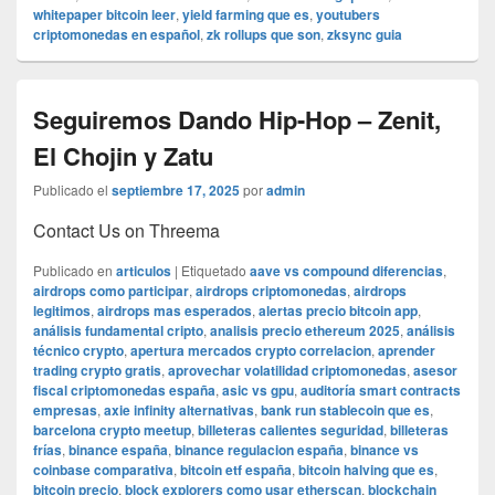
whitepaper bitcoin leer
,
yield farming que es
,
youtubers
criptomonedas en español
,
zk rollups que son
,
zksync guia
Seguiremos Dando Hip-Hop – Zenit,
El Chojin y Zatu
Publicado el
septiembre 17, 2025
por
admin
Contact Us on Threema
Publicado en
articulos
|
Etiquetado
aave vs compound diferencias
,
airdrops como participar
,
airdrops criptomonedas
,
airdrops
legitimos
,
airdrops mas esperados
,
alertas precio bitcoin app
,
análisis fundamental cripto
,
analisis precio ethereum 2025
,
análisis
técnico crypto
,
apertura mercados crypto correlacion
,
aprender
trading crypto gratis
,
aprovechar volatilidad criptomonedas
,
asesor
fiscal criptomonedas españa
,
asic vs gpu
,
auditoría smart contracts
empresas
,
axie infinity alternativas
,
bank run stablecoin que es
,
barcelona crypto meetup
,
billeteras calientes seguridad
,
billeteras
frías
,
binance españa
,
binance regulacion españa
,
binance vs
coinbase comparativa
,
bitcoin etf españa
,
bitcoin halving que es
,
bitcoin precio
,
block explorers como usar etherscan
,
blockchain