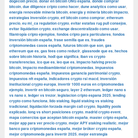
dogecoin precio
,
donar en bitcoin ONG españa
,
dónde comprar
bitcoin
,
due diligence cripto como hacer
,
dune analytics como usar
,
energia renovable mineria bitcoin
,
energia y mineria bitcoin impacto
,
estrategias inversión crypto
,
etf bitcoin como comprar
,
ethereum
precio
,
eu mi_ca regulation crypto
,
evitar estafas rug pull consejos
,
evitar liquidation crypto
,
exchange descentralizado como usar
,
filantropía cripto ejemplos
,
fondos cripto para particulares
,
fondos
inversión bitcoin españa
,
frase semilla que es
,
fraudes
criptomonedas casos españa
,
futuros bitcoin que son
,
gas
ethereum que es
,
gas fees como reducir
,
glassnode que es
,
hechos
sobre bitcoin historia
,
hodl que significa
,
iban vs crypto
transferencias
,
ico que es
,
ieo que es
,
impacto halving precio
bitcoin
,
impacto medioambiental criptomonedas
,
impuestos
criptomonedas españa
,
impuestos ganancia patrimonial crypto
,
impuestos nft españa
,
indicadores crypto rsi macd
,
inversión
institucional crypto europa
,
invertir 1000 euros en criptomonedas
ejemplo
,
invertir en bitcoin seguro
,
layer 2 ethereum
,
ledger nano s
vs nano x
,
ledger vs trezor
,
legislacion cripto espana 2025
,
lending
crypto como funciona
,
lido staking
,
liquid staking vs staking
tradicional
,
liquidación forzada margin call crypto
,
liquidity pools
explicado
,
long vs short posiciones crypto
,
madrid crypto event
,
mapa comercios que aceptan bitcoin españa
,
master cripto españa
,
mejor app para ver precio crypto
,
mejor APY staking realistic
,
mejor
banco para criptomonedas españa
,
mejor bróker crypto españa
,
mejor criptomoneda para invertir 2025
,
mejor estrategia