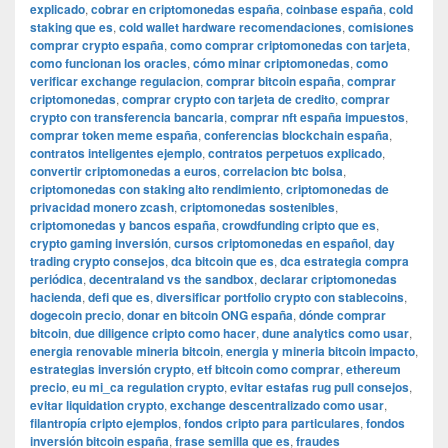
explicado
,
cobrar en criptomonedas españa
,
coinbase españa
,
cold
staking que es
,
cold wallet hardware recomendaciones
,
comisiones
comprar crypto españa
,
como comprar criptomonedas con tarjeta
,
como funcionan los oracles
,
cómo minar criptomonedas
,
como
verificar exchange regulacion
,
comprar bitcoin españa
,
comprar
criptomonedas
,
comprar crypto con tarjeta de credito
,
comprar
crypto con transferencia bancaria
,
comprar nft españa impuestos
,
comprar token meme españa
,
conferencias blockchain españa
,
contratos inteligentes ejemplo
,
contratos perpetuos explicado
,
convertir criptomonedas a euros
,
correlacion btc bolsa
,
criptomonedas con staking alto rendimiento
,
criptomonedas de
privacidad monero zcash
,
criptomonedas sostenibles
,
criptomonedas y bancos españa
,
crowdfunding cripto que es
,
crypto gaming inversión
,
cursos criptomonedas en español
,
day
trading crypto consejos
,
dca bitcoin que es
,
dca estrategia compra
periódica
,
decentraland vs the sandbox
,
declarar criptomonedas
hacienda
,
defi que es
,
diversificar portfolio crypto con stablecoins
,
dogecoin precio
,
donar en bitcoin ONG españa
,
dónde comprar
bitcoin
,
due diligence cripto como hacer
,
dune analytics como usar
,
energia renovable mineria bitcoin
,
energia y mineria bitcoin impacto
,
estrategias inversión crypto
,
etf bitcoin como comprar
,
ethereum
precio
,
eu mi_ca regulation crypto
,
evitar estafas rug pull consejos
,
evitar liquidation crypto
,
exchange descentralizado como usar
,
filantropía cripto ejemplos
,
fondos cripto para particulares
,
fondos
inversión bitcoin españa
,
frase semilla que es
,
fraudes