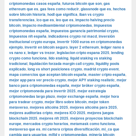
criptomonedas casos españa
,
futuros bitcoin que son
,
gas
ethereum que es
,
gas fees como reducir
,
glassnode que es
,
hechos
sobre bitcoin historia
,
hodl que significa
,
iban vs crypto
transferencias
,
ico que es
,
ieo que es
,
impacto halving precio
bitcoin
,
impacto medioambiental criptomonedas
,
impuestos
criptomonedas españa
,
impuestos ganancia patrimonial crypto
,
impuestos nft españa
,
indicadores crypto rsi macd
,
inversión
institucional crypto europa
,
invertir 1000 euros en criptomonedas
ejemplo
,
invertir en bitcoin seguro
,
layer 2 ethereum
,
ledger nano s
vs nano x
,
ledger vs trezor
,
legislacion cripto espana 2025
,
lending
crypto como funciona
,
lido staking
,
liquid staking vs staking
tradicional
,
liquidación forzada margin call crypto
,
liquidity pools
explicado
,
long vs short posiciones crypto
,
madrid crypto event
,
mapa comercios que aceptan bitcoin españa
,
master cripto españa
,
mejor app para ver precio crypto
,
mejor APY staking realistic
,
mejor
banco para criptomonedas españa
,
mejor bróker crypto españa
,
mejor criptomoneda para invertir 2025
,
mejor estrategia
criptomonedas largo plazo
,
mejor exchange españa
,
mejor hora
para tradear crypto
,
mejor libro sobre bitcoin
,
mejor token
metaverso
,
mejores altcoins 2025
,
mejores altcoins para 2025
,
mejores auditorias cripto
,
mejores ICO 2025
,
mejores juegos
blockchain 2025
,
mejores nft 2025
,
mejores proyectos blockchain
europe
,
mercados crypto horarios
,
metamask como funciona
,
metaverso que es
,
mi cartera criptos diversificación
,
mi_ca que
cambia para usuarios
,
mifid y criptomonedas
,
minería bitcoin