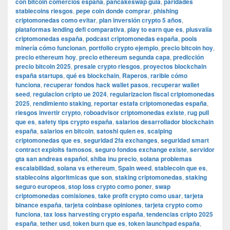
con bitcoin comercios españa
,
pancakeswap guia
,
paridades
stablecoins riesgos
,
pepe coin donde comprar
,
phishing
criptomonedas como evitar
,
plan inversión crypto 5 años
,
plataformas lending defi comparativa
,
play to earn que es
,
plusvalía
criptomonedas españa
,
podcast criptomonedas españa
,
pools
minería cómo funcionan
,
portfolio crypto ejemplo
,
precio bitcoin hoy
,
precio ethereum hoy
,
precio ethereum segunda capa
,
predicción
precio bitcoin 2025
,
presale crypto riesgos
,
proyectos blockchain
españa startups
,
qué es blockchain
,
Raperos
,
rarible cómo
funciona
,
recuperar fondos hack wallet pasos
,
recuperar wallet
seed
,
regulacion cripto ue 2024
,
regularizacion fiscal criptomonedas
2025
,
rendimiento staking
,
reportar estafa criptomonedas españa
,
riesgos invertir crypto
,
roboadvisor criptomonedas existe
,
rug pull
que es
,
safety tips crypto españa
,
salarios desarrollador blockchain
españa
,
salarios en bitcoin
,
satoshi quien es
,
scalping
criptomonedas que es
,
seguridad 2fa exchanges
,
seguridad smart
contract exploits famosos
,
seguro fondos exchange existe
,
servidor
gta san andreas español
,
shiba inu precio
,
solana problemas
escalabilidad
,
solana vs ethereum
,
Spain weed
,
stablecoin que es
,
stablecoins algoritmicas que son
,
staking criptomonedas
,
staking
seguro europeos
,
stop loss crypto como poner
,
swap
criptomonedas comisiones
,
take profit crypto como usar
,
tarjeta
binance españa
,
tarjeta coinbase opiniones
,
tarjeta crypto como
funciona
,
tax loss harvesting crypto españa
,
tendencias cripto 2025
españa
,
tether usd
,
token burn que es
,
token launchpad españa
,