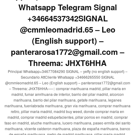
Whatsapp Telegram Signal
+34664537342SIGNAL
@cmmleomadrid.65 – Leo
(English support) –
panterarosa1772@gmail.com –
Threema: JHXT6HHA
Principal Whatsapp+34677084290 SIGNAL – yeffy (no english support) –
Secundario AttCliente Whatsapp +34666265550 SIGNAL
@cmmleomadrid.65 – Leo (English support) – panterarosa1772@gmail.com
– Threema: JHXT6HHA—–:: comprar marihuana madrid, pillar maria en
madrid, fumar amrihuana de interior, barrio del pilar madrid, alcorcon
marihuana, barrio del pilar marihuana, getafe marihuana, leganes
marihuana, fuenlabrada marihuana, gran via marihuana, comprar marihuana
retiro, pillar maria madrid, madrid buy weed, donde comprar maria en
madrid, comprar madrid estupefacientes, pillar porros en madrid, comprar
faso en madrid, aluche marihuana, lucero marihuana, paseo ermita del santo
marihuana, vicente calderon marihuana, plaza de españa marihuana, banco
de españa marihuana, metro de madrid marihuana, pillar maria madrid,