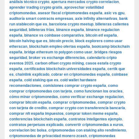
análisis técnico crypto
,
apertura mercados crypto correlacion
,
aprender trading crypto gratis
,
aprovechar volatilidad
criptomonedas
,
asesor fiscal criptomonedas españa
,
asic vs gpu
,
auditoría smart contracts empresas
,
axie infinity alternativas
,
bank
run stablecoin que es
,
barcelona crypto meetup
,
billeteras calientes
seguridad
,
billeteras frías
,
binance españa
,
binance regulacion
españa
,
binance vs coinbase comparativa
,
bitcoin etf españa
,
bitcoin halving que es
,
bitcoin precio
,
block explorers como usar
etherscan
,
blockchain empleo ofertas españa
,
bootcamp blockchain
españa
,
bridge ethereum to polygon como usar
,
bridges riesgos
seguridad
,
broker vs exchange diferencias
,
calendario cripto
eventos 2025
,
carbon offset crypto mining
,
casos estafa crypto
españa
,
certificados blockchain universidades españa
,
certik que
es
,
chainlink explicado
,
cobrar en criptomonedas españa
,
coinbase
españa
,
cold staking que es
,
cold wallet hardware
recomendaciones
,
comisiones comprar crypto españa
,
como
comprar criptomonedas con tarjeta
,
como funcionan los oracles
,
cómo minar criptomonedas
,
como verificar exchange regulacion
,
comprar bitcoin españa
,
comprar criptomonedas
,
comprar crypto
con tarjeta de credito
,
comprar crypto con transferencia bancaria
,
comprar nft españa impuestos
,
comprar token meme españa
,
conferencias blockchain españa
,
contratos inteligentes ejemplo
,
contratos perpetuos explicado
,
convertir criptomonedas a euros
,
correlacion btc bolsa
,
criptomonedas con staking alto rendimiento
,
criptomonedas de privacidad monero zcash
,
criptomonedas