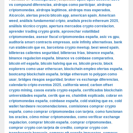
vs compound diferencias
,
airdrops como participar
,
airdrops
criptomonedas
,
airdrops legitimos
,
airdrops mas esperados
,
Alcorcón
,
alertas precio bitcoin app
,
american spain
,
American
weed
,
análisis fundamental cripto
,
analisis precio ethereum 2025
,
análisis técnico crypto
,
apertura mercados crypto correlacion
,
aprender trading crypto gratis
,
aprovechar volatilidad
criptomonedas
,
asesor fiscal criptomonedas españa
,
asic vs gpu
,
auditoría smart contracts empresas
,
axie infinity alternativas
,
bank
run stablecoin que es
,
barcelona crypto meetup
,
best weed spain
,
billeteras calientes seguridad
,
billeteras frías
,
binance españa
,
binance regulacion españa
,
binance vs coinbase comparativa
,
bitcoin etf españa
,
bitcoin halving que es
,
bitcoin precio
,
block
explorers como usar etherscan
,
blockchain empleo ofertas españa
,
bootcamp blockchain españa
,
bridge ethereum to polygon como
usar
,
bridges riesgos seguridad
,
broker vs exchange diferencias
,
calendario cripto eventos 2025
,
california weed
,
carbon offset
crypto mining
,
casos estafa crypto españa
,
certificados blockchain
universidades españa
,
certik que es
,
chainlink explicado
,
cobrar en
criptomonedas españa
,
coinbase españa
,
cold staking que es
,
cold
wallet hardware recomendaciones
,
comisiones comprar crypto
españa
,
como comprar criptomonedas con tarjeta
,
como funcionan
los oracles
,
cómo minar criptomonedas
,
como verificar exchange
regulacion
,
comprar bitcoin españa
,
comprar criptomonedas
,
comprar crypto con tarjeta de credito
,
comprar crypto con
transferencia bancaria
,
comprar nft españa impuestos
,
comprar