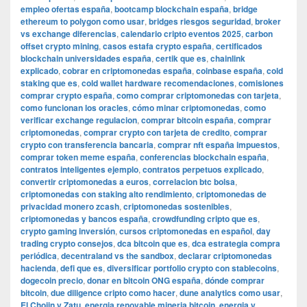
empleo ofertas españa
,
bootcamp blockchain españa
,
bridge
ethereum to polygon como usar
,
bridges riesgos seguridad
,
broker
vs exchange diferencias
,
calendario cripto eventos 2025
,
carbon
offset crypto mining
,
casos estafa crypto españa
,
certificados
blockchain universidades españa
,
certik que es
,
chainlink
explicado
,
cobrar en criptomonedas españa
,
coinbase españa
,
cold
staking que es
,
cold wallet hardware recomendaciones
,
comisiones
comprar crypto españa
,
como comprar criptomonedas con tarjeta
,
como funcionan los oracles
,
cómo minar criptomonedas
,
como
verificar exchange regulacion
,
comprar bitcoin españa
,
comprar
criptomonedas
,
comprar crypto con tarjeta de credito
,
comprar
crypto con transferencia bancaria
,
comprar nft españa impuestos
,
comprar token meme españa
,
conferencias blockchain españa
,
contratos inteligentes ejemplo
,
contratos perpetuos explicado
,
convertir criptomonedas a euros
,
correlacion btc bolsa
,
criptomonedas con staking alto rendimiento
,
criptomonedas de
privacidad monero zcash
,
criptomonedas sostenibles
,
criptomonedas y bancos españa
,
crowdfunding cripto que es
,
crypto gaming inversión
,
cursos criptomonedas en español
,
day
trading crypto consejos
,
dca bitcoin que es
,
dca estrategia compra
periódica
,
decentraland vs the sandbox
,
declarar criptomonedas
hacienda
,
defi que es
,
diversificar portfolio crypto con stablecoins
,
dogecoin precio
,
donar en bitcoin ONG españa
,
dónde comprar
bitcoin
,
due diligence cripto como hacer
,
dune analytics como usar
,
El Chojin y Zatu
,
energia renovable mineria bitcoin
,
energia y