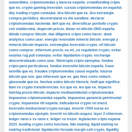
sostenibles
,
criptomonedas y bancos españa
,
crowdfunding cripto
que es
,
crypto gaming inversión
,
cursos criptomonedas en español
,
day trading crypto consejos
,
dca bitcoin que es
,
dca estrategia
compra periódica
,
decentraland vs the sandbox
,
declarar
criptomonedas hacienda
,
defi que es
,
diversificar portfolio crypto
con stablecoins
,
dogecoin precio
,
donar en bitcoin ONG españa
,
dónde comprar bitcoin
,
due diligence cripto como hacer
,
dune
analytics como usar
,
energia renovable mineria bitcoin
,
energia y
mineria bitcoin impacto
,
estrategias inversión crypto
,
etf bitcoin
como comprar
,
ethereum precio
,
eu mi_ca regulation crypto
,
evitar
estafas rug pull consejos
,
evitar liquidation crypto
,
exchange
descentralizado como usar
,
filantropía cripto ejemplos
,
fondos
cripto para particulares
,
fondos inversión bitcoin españa
,
frase
semilla que es
,
fraudes criptomonedas casos españa
,
futuros
bitcoin que son
,
gas ethereum que es
,
gas fees como reducir
,
glassnode que es
,
hechos sobre bitcoin historia
,
hodl que significa
,
iban vs crypto transferencias
,
ico que es
,
ieo que es
,
impacto
halving precio bitcoin
,
impacto medioambiental criptomonedas
,
impuestos criptomonedas españa
,
impuestos ganancia patrimonial
crypto
,
impuestos nft españa
,
indicadores crypto rsi macd
,
inversión institucional crypto europa
,
invertir 1000 euros en
criptomonedas ejemplo
,
invertir en bitcoin seguro
,
layer 2 ethereum
,
ledger nano s vs nano x
,
ledger vs trezor
,
legislacion cripto espana
2025
,
lending crypto como funciona
,
lido staking
,
liquid staking vs
staking tradicional
,
liquidación forzada margin call crypto
,
liquidity