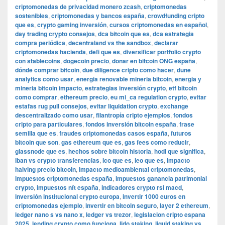
criptomonedas de privacidad monero zcash
,
criptomonedas
sostenibles
,
criptomonedas y bancos españa
,
crowdfunding cripto
que es
,
crypto gaming inversión
,
cursos criptomonedas en español
,
day trading crypto consejos
,
dca bitcoin que es
,
dca estrategia
compra periódica
,
decentraland vs the sandbox
,
declarar
criptomonedas hacienda
,
defi que es
,
diversificar portfolio crypto
con stablecoins
,
dogecoin precio
,
donar en bitcoin ONG españa
,
dónde comprar bitcoin
,
due diligence cripto como hacer
,
dune
analytics como usar
,
energia renovable mineria bitcoin
,
energia y
mineria bitcoin impacto
,
estrategias inversión crypto
,
etf bitcoin
como comprar
,
ethereum precio
,
eu mi_ca regulation crypto
,
evitar
estafas rug pull consejos
,
evitar liquidation crypto
,
exchange
descentralizado como usar
,
filantropía cripto ejemplos
,
fondos
cripto para particulares
,
fondos inversión bitcoin españa
,
frase
semilla que es
,
fraudes criptomonedas casos españa
,
futuros
bitcoin que son
,
gas ethereum que es
,
gas fees como reducir
,
glassnode que es
,
hechos sobre bitcoin historia
,
hodl que significa
,
iban vs crypto transferencias
,
ico que es
,
ieo que es
,
impacto
halving precio bitcoin
,
impacto medioambiental criptomonedas
,
impuestos criptomonedas españa
,
impuestos ganancia patrimonial
crypto
,
impuestos nft españa
,
indicadores crypto rsi macd
,
inversión institucional crypto europa
,
invertir 1000 euros en
criptomonedas ejemplo
,
invertir en bitcoin seguro
,
layer 2 ethereum
,
ledger nano s vs nano x
,
ledger vs trezor
,
legislacion cripto espana
2025
,
lending crypto como funciona
,
lido staking
,
liquid staking vs