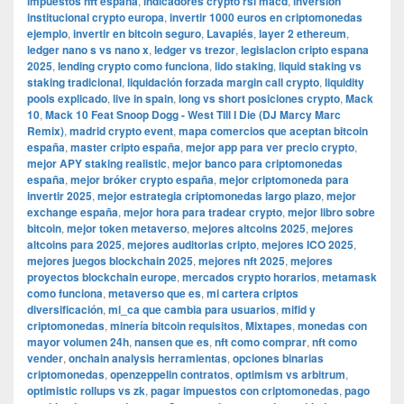
impuestos nft españa
,
indicadores crypto rsi macd
,
inversión
institucional crypto europa
,
invertir 1000 euros en criptomonedas
ejemplo
,
invertir en bitcoin seguro
,
Lavapiés
,
layer 2 ethereum
,
ledger nano s vs nano x
,
ledger vs trezor
,
legislacion cripto espana
2025
,
lending crypto como funciona
,
lido staking
,
liquid staking vs
staking tradicional
,
liquidación forzada margin call crypto
,
liquidity
pools explicado
,
live in spain
,
long vs short posiciones crypto
,
Mack
10
,
Mack 10 Feat Snoop Dogg - West Till I Die (DJ Marcy Marc
Remix)
,
madrid crypto event
,
mapa comercios que aceptan bitcoin
españa
,
master cripto españa
,
mejor app para ver precio crypto
,
mejor APY staking realistic
,
mejor banco para criptomonedas
españa
,
mejor bróker crypto españa
,
mejor criptomoneda para
invertir 2025
,
mejor estrategia criptomonedas largo plazo
,
mejor
exchange españa
,
mejor hora para tradear crypto
,
mejor libro sobre
bitcoin
,
mejor token metaverso
,
mejores altcoins 2025
,
mejores
altcoins para 2025
,
mejores auditorias cripto
,
mejores ICO 2025
,
mejores juegos blockchain 2025
,
mejores nft 2025
,
mejores
proyectos blockchain europe
,
mercados crypto horarios
,
metamask
como funciona
,
metaverso que es
,
mi cartera criptos
diversificación
,
mi_ca que cambia para usuarios
,
mifid y
criptomonedas
,
minería bitcoin requisitos
,
Mixtapes
,
monedas con
mayor volumen 24h
,
nansen que es
,
nft como comprar
,
nft como
vender
,
onchain analysis herramientas
,
opciones binarias
criptomonedas
,
openzeppelin contratos
,
optimism vs arbitrum
,
optimistic rollups vs zk
,
pagar impuestos con criptomonedas
,
pago