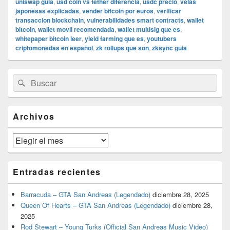
uniswap guia
,
usd coin vs tether diferencia
,
usdc precio
,
velas
japonesas explicadas
,
vender bitcoin por euros
,
verificar
transaccion blockchain
,
vulnerabilidades smart contracts
,
wallet
bitcoin
,
wallet movil recomendada
,
wallet multisig que es
,
whitepaper bitcoin leer
,
yield farming que es
,
youtubers
criptomonedas en español
,
zk rollups que son
,
zksync guia
El
Buscar
Buscar
área
por:
de
widget
barra
Archivos
lateral
primaria
Archivos
Entradas recientes
Barracuda – GTA San Andreas (Legendado)
diciembre 28, 2025
Queen Of Hearts – GTA San Andreas (Legendado)
diciembre 28,
2025
Rod Stewart – Young Turks (Official San Andreas Music Video)