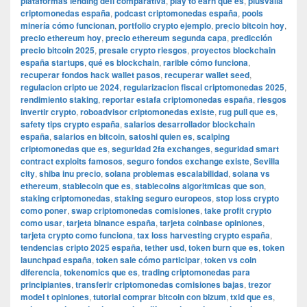
plataformas lending defi comparativa
,
play to earn que es
,
plusvalía
criptomonedas españa
,
podcast criptomonedas españa
,
pools
minería cómo funcionan
,
portfolio crypto ejemplo
,
precio bitcoin hoy
,
precio ethereum hoy
,
precio ethereum segunda capa
,
predicción
precio bitcoin 2025
,
presale crypto riesgos
,
proyectos blockchain
españa startups
,
qué es blockchain
,
rarible cómo funciona
,
recuperar fondos hack wallet pasos
,
recuperar wallet seed
,
regulacion cripto ue 2024
,
regularizacion fiscal criptomonedas 2025
,
rendimiento staking
,
reportar estafa criptomonedas españa
,
riesgos
invertir crypto
,
roboadvisor criptomonedas existe
,
rug pull que es
,
safety tips crypto españa
,
salarios desarrollador blockchain
españa
,
salarios en bitcoin
,
satoshi quien es
,
scalping
criptomonedas que es
,
seguridad 2fa exchanges
,
seguridad smart
contract exploits famosos
,
seguro fondos exchange existe
,
Sevilla
city
,
shiba inu precio
,
solana problemas escalabilidad
,
solana vs
ethereum
,
stablecoin que es
,
stablecoins algoritmicas que son
,
staking criptomonedas
,
staking seguro europeos
,
stop loss crypto
como poner
,
swap criptomonedas comisiones
,
take profit crypto
como usar
,
tarjeta binance españa
,
tarjeta coinbase opiniones
,
tarjeta crypto como funciona
,
tax loss harvesting crypto españa
,
tendencias cripto 2025 españa
,
tether usd
,
token burn que es
,
token
launchpad españa
,
token sale cómo participar
,
token vs coin
diferencia
,
tokenomics que es
,
trading criptomonedas para
principiantes
,
transferir criptomonedas comisiones bajas
,
trezor
model t opiniones
,
tutorial comprar bitcoin con bizum
,
txid que es
,