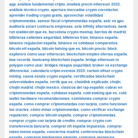
app
,
análisis fundamental cripto
,
analisis precio ethereum 2025
,
análisis técnico crypto
,
apertura mercados crypto correlacion
,
aprender trading crypto gratis
,
aprovechar volatilidad
criptomonedas
,
asesor fiscal criptomonedas españa
,
asic vs gpu
,
auditoría smart contracts empresas
,
axie infinity alternativas
,
bank
run stablecoin que es
,
barcelona crypto meetup
,
barrios de madrid
,
billeteras calientes seguridad
,
billeteras frías
,
binance españa
,
binance regulacion españa
,
binance vs coinbase comparativa
,
bitcoin etf españa
,
bitcoin halving que es
,
bitcoin precio
,
block
explorers como usar etherscan
,
blockchain empleo ofertas españa
,
boa records
,
bootcamp blockchain españa
,
bridge ethereum to
polygon como usar
,
bridges riesgos seguridad
,
broker vs exchange
diferencias
,
calendario cripto eventos 2025
,
carbon offset crypto
mining
,
casos estafa crypto españa
,
certificados blockchain
universidades españa
,
certik que es
,
chainlink explicado
,
chojin
,
chojin madrid
,
chojin mexico
,
clasicos del rap español
,
cobrar en
criptomonedas españa
,
coinbase españa
,
cold staking que es
,
cold
wallet hardware recomendaciones
,
comisiones comprar crypto
españa
,
como comprar criptomonedas con tarjeta
,
como funcionan
los oracles
,
cómo minar criptomonedas
,
como verificar exchange
regulacion
,
comprar bitcoin españa
,
comprar criptomonedas
,
comprar crypto con tarjeta de credito
,
comprar crypto con
transferencia bancaria
,
comprar nft españa impuestos
,
comprar
token meme españa
,
conciertos madrid
,
conferencias blockchain
españa
,
contratos inteligentes ejemplo
,
contratos perpetuos