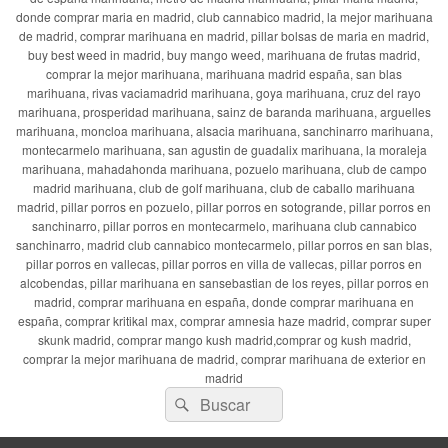
donde comprar maria en madrid, club cannabico madrid, la mejor marihuana
de madrid, comprar marihuana en madrid, pillar bolsas de maria en madrid,
buy best weed in madrid, buy mango weed, marihuana de frutas madrid,
comprar la mejor marihuana, marihuana madrid españa, san blas
marihuana, rivas vaciamadrid marihuana, goya marihuana, cruz del rayo
marihuana, prosperidad marihuana, sainz de baranda marihuana, arguelles
marihuana, moncloa marihuana, alsacia marihuana, sanchinarro marihuana,
montecarmelo marihuana, san agustin de guadalix marihuana, la moraleja
marihuana, mahadahonda marihuana, pozuelo marihuana, club de campo
madrid marihuana, club de golf marihuana, club de caballo marihuana
madrid, pillar porros en pozuelo, pillar porros en sotogrande, pillar porros en
sanchinarro, pillar porros en montecarmelo, marihuana club cannabico
sanchinarro, madrid club cannabico montecarmelo, pillar porros en san blas,
pillar porros en vallecas, pillar porros en villa de vallecas, pillar porros en
alcobendas, pillar marihuana en sansebastian de los reyes, pillar porros en
madrid, comprar marihuana en españa, donde comprar marihuana en
españa, comprar kritikal max, comprar amnesia haze madrid, comprar super
skunk madrid, comprar mango kush madrid,comprar og kush madrid,
comprar la mejor marihuana de madrid, comprar marihuana de exterior en
madrid
Buscar
Buscar
por: