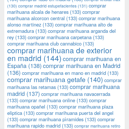
comprar
(130)
comprar madrid estupefacientes
(131)
marihuana alcala de henares
(133)
comprar
marihuana alcorcon central
(133)
comprar marihuana
alonso martinez
(133)
comprar marihuana alto de
extremadura
(133)
comprar marihuana arganda del
rey
(133)
comprar marihuana carpetana
(133)
comprar marihuana club cannabico
(133)
comprar marihuana de exterior
en madrid
(144)
comprar marihuana en
España
(138)
comprar marihuana en Madrid
(136)
comprar marihuana en mano en madrid
(133)
comprar marihuana getafe
(140)
comprar
comprar marihuana
marihuana las retamas
(133)
madrid
(137)
comprar marihuana navacerrada
(133)
comprar marihuana online
(133)
comprar
marihuana opañel
(133)
comprar marihuana plaza
eliptica
(133)
comprar marihuana puerta del angel
(133)
comprar marihuana pìramides
(133)
comprar
marihuana rapido madrid
(133)
comprar marihuana retiro