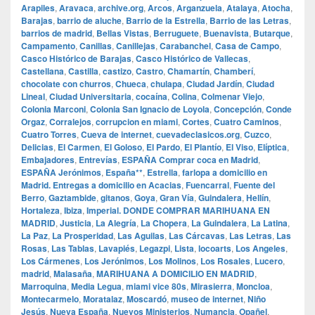
Arapiles
,
Aravaca
,
archive.org
,
Arcos
,
Arganzuela
,
Atalaya
,
Atocha
,
Barajas
,
barrio de aluche
,
Barrio de la Estrella
,
Barrio de las Letras
,
barrios de madrid
,
Bellas Vistas
,
Berruguete
,
Buenavista
,
Butarque
,
Campamento
,
Canillas
,
Canillejas
,
Carabanchel
,
Casa de Campo
,
Casco Histórico de Barajas
,
Casco Histórico de Vallecas
,
Castellana
,
Castilla
,
castizo
,
Castro
,
Chamartín
,
Chamberí
,
chocolate con churros
,
Chueca
,
chulapa
,
Ciudad Jardín
,
Ciudad
Lineal
,
Ciudad Universitaria
,
cocaína
,
Colina
,
Colmenar Viejo
,
Colonia Marconi
,
Colonia San Ignacio de Loyola
,
Concepción
,
Conde
Orgaz
,
Corralejos
,
corrupcion en miami
,
Cortes
,
Cuatro Caminos
,
Cuatro Torres
,
Cueva de internet
,
cuevadeclasicos.org
,
Cuzco
,
Delicias
,
El Carmen
,
El Goloso
,
El Pardo
,
El Plantío
,
El Viso
,
Elíptica
,
Embajadores
,
Entrevías
,
ESPAÑA Comprar coca en Madrid
,
ESPAÑA Jerónimos
,
España**
,
Estrella
,
farlopa a domicilio en
Madrid. Entregas a domicilio en Acacias
,
Fuencarral
,
Fuente del
Berro
,
Gaztambide
,
gitanos
,
Goya
,
Gran Vía
,
Guindalera
,
Hellín
,
Hortaleza
,
Ibiza
,
Imperial. DONDE COMPRAR MARIHUANA EN
MADRID
,
Justicia
,
La Alegría
,
La Chopera
,
La Guindalera
,
La Latina
,
La Paz
,
La Prosperidad
,
Las Aguilas
,
Las Cárcavas
,
Las Letras
,
Las
Rosas
,
Las Tablas
,
Lavapiés
,
Legazpi
,
Lista
,
locoarts
,
Los Angeles
,
Los Cármenes
,
Los Jerónimos
,
Los Molinos
,
Los Rosales
,
Lucero
,
madrid
,
Malasaña
,
MARIHUANA A DOMICILIO EN MADRID
,
Marroquina
,
Media Legua
,
miami vice 80s
,
Mirasierra
,
Moncloa
,
Montecarmelo
,
Moratalaz
,
Moscardó
,
museo de internet
,
Niño
Jesús
,
Nueva España
,
Nuevos Ministerios
,
Numancia
,
Opañel
,