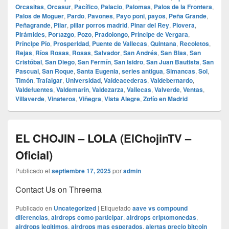
Orcasitas
,
Orcasur
,
Pacífico
,
Palacio
,
Palomas
,
Palos de la Frontera
,
Palos de Moguer
,
Pardo
,
Pavones
,
Payo poni
,
payos
,
Peña Grande
,
Peñagrande
,
Pilar
,
pillar porros madrid
,
Pinar del Rey
,
Piovera
,
Pirámides
,
Portazgo
,
Pozo
,
Pradolongo
,
Príncipe de Vergara
,
Príncipe Pío
,
Prosperidad
,
Puente de Vallecas
,
Quintana
,
Recoletos
,
Rejas
,
Ríos Rosas
,
Rosas
,
Salvador
,
San Andrés
,
San Blas
,
San
Cristóbal
,
San Diego
,
San Fermín
,
San Isidro
,
San Juan Bautista
,
San
Pascual
,
San Roque
,
Santa Eugenia
,
series antigua
,
Simancas
,
Sol
,
Timón
,
Trafalgar
,
Universidad
,
Valdeacederas
,
Valdebernardo
,
Valdefuentes
,
Valdemarín
,
Valdezarza
,
Vallecas
,
Valverde
,
Ventas
,
Villaverde
,
Vinateros
,
Viñegra
,
Vista Alegre
,
Zofío en Madrid
EL CHOJIN – LOLA (ElChojinTV –
Oficial)
Publicado el
septiembre 17, 2025
por
admin
Contact Us on Threema
Publicado en
Uncategorized
|
Etiquetado
aave vs compound
diferencias
,
airdrops como participar
,
airdrops criptomonedas
,
airdrops legitimos
,
airdrops mas esperados
,
alertas precio bitcoin