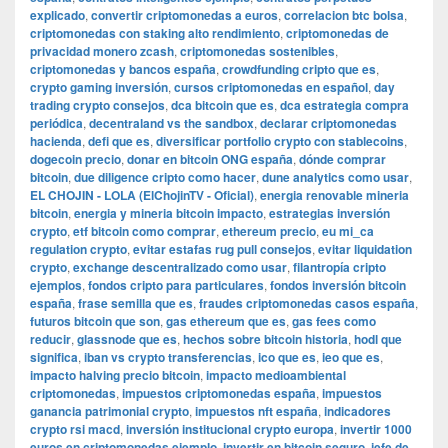
explicado
,
convertir criptomonedas a euros
,
correlacion btc bolsa
,
criptomonedas con staking alto rendimiento
,
criptomonedas de
privacidad monero zcash
,
criptomonedas sostenibles
,
criptomonedas y bancos españa
,
crowdfunding cripto que es
,
crypto gaming inversión
,
cursos criptomonedas en español
,
day
trading crypto consejos
,
dca bitcoin que es
,
dca estrategia compra
periódica
,
decentraland vs the sandbox
,
declarar criptomonedas
hacienda
,
defi que es
,
diversificar portfolio crypto con stablecoins
,
dogecoin precio
,
donar en bitcoin ONG españa
,
dónde comprar
bitcoin
,
due diligence cripto como hacer
,
dune analytics como usar
,
EL CHOJIN - LOLA (ElChojinTV - Oficial)
,
energia renovable mineria
bitcoin
,
energia y mineria bitcoin impacto
,
estrategias inversión
crypto
,
etf bitcoin como comprar
,
ethereum precio
,
eu mi_ca
regulation crypto
,
evitar estafas rug pull consejos
,
evitar liquidation
crypto
,
exchange descentralizado como usar
,
filantropía cripto
ejemplos
,
fondos cripto para particulares
,
fondos inversión bitcoin
españa
,
frase semilla que es
,
fraudes criptomonedas casos españa
,
futuros bitcoin que son
,
gas ethereum que es
,
gas fees como
reducir
,
glassnode que es
,
hechos sobre bitcoin historia
,
hodl que
significa
,
iban vs crypto transferencias
,
ico que es
,
ieo que es
,
impacto halving precio bitcoin
,
impacto medioambiental
criptomonedas
,
impuestos criptomonedas españa
,
impuestos
ganancia patrimonial crypto
,
impuestos nft españa
,
indicadores
crypto rsi macd
,
inversión institucional crypto europa
,
invertir 1000
euros en criptomonedas ejemplo
,
invertir en bitcoin seguro
,
jefe de