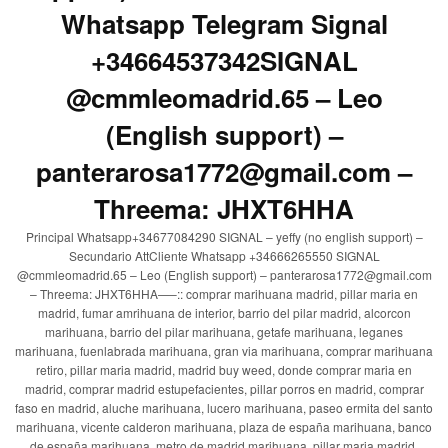
Whatsapp Telegram Signal
+34664537342SIGNAL
@cmmleomadrid.65 – Leo
(English support) –
panterarosa1772@gmail.com –
Threema: JHXT6HHA
Principal Whatsapp+34677084290 SIGNAL – yeffy (no english support) –
Secundario AttCliente Whatsapp +34666265550 SIGNAL
@cmmleomadrid.65 – Leo (English support) – panterarosa1772@gmail.com
– Threema: JHXT6HHA—–:: comprar marihuana madrid, pillar maria en
madrid, fumar amrihuana de interior, barrio del pilar madrid, alcorcon
marihuana, barrio del pilar marihuana, getafe marihuana, leganes
marihuana, fuenlabrada marihuana, gran via marihuana, comprar marihuana
retiro, pillar maria madrid, madrid buy weed, donde comprar maria en
madrid, comprar madrid estupefacientes, pillar porros en madrid, comprar
faso en madrid, aluche marihuana, lucero marihuana, paseo ermita del santo
marihuana, vicente calderon marihuana, plaza de españa marihuana, banco
de españa marihuana, metro de madrid marihuana, pillar maria madrid,