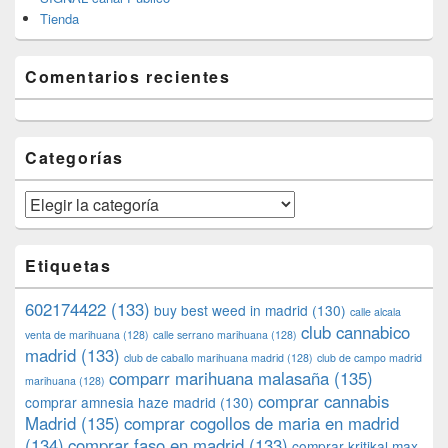
Tienda
Comentarios recientes
Categorías
Categorías
Etiquetas
602174422
(133)
buy best weed in madrid
(130)
calle alcala
club cannabico
venta de marihuana
(128)
calle serrano marihuana
(128)
madrid
(133)
club de caballo marihuana madrid
(128)
club de campo madrid
comparr marihuana malasaña
(135)
marihuana
(128)
comprar cannabis
comprar amnesia haze madrid
(130)
Madrid
(135)
comprar cogollos de maria en madrid
(134)
comprar faso en madrid
(133)
comprar kritikal max