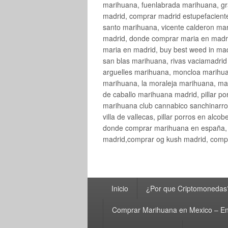
marihuana, fuenlabrada marihuana, gr
madrid, comprar madrid estupefaciente
santo marihuana, vicente calderon ma
madrid, donde comprar maria en madri
maria en madrid, buy best weed in ma
san blas marihuana, rivas vaciamadri
arguelles marihuana, moncloa marihua
marihuana, la moraleja marihuana, ma
de caballo marihuana madrid, pillar por
marihuana club cannabico sanchinarro, 
villa de vallecas, pillar porros en al
donde comprar marihuana en españa, 
madrid,comprar og kush madrid, compr
Menú
Inicio
¿Por que Criptomonedas
principal
Comprar Marihuana en Mexico – En