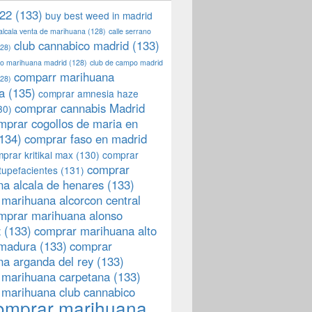
22
(133)
buy best weed in madrid
 alcala venta de marihuana
(128)
calle serrano
club cannabico madrid
(133)
28)
llo marihuana madrid
(128)
club de campo madrid
comparr marihuana
28)
a
(135)
comprar amnesia haze
comprar cannabis Madrid
30)
mprar cogollos de maria en
134)
comprar faso en madrid
prar kritikal max
(130)
comprar
comprar
tupefacientes
(131)
a alcala de henares
(133)
marihuana alcorcon central
mprar marihuana alonso
z
(133)
comprar marihuana alto
emadura
(133)
comprar
a arganda del rey
(133)
 marihuana carpetana
(133)
 marihuana club cannabico
omprar marihuana