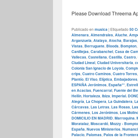
Please Download Threema Appt
Publicado en
musica
|
Etiquetado
50 C
Almenara
,
Almendrales
,
Aluche
,
Amp
Arganzuela
,
Atalaya
,
Atocha
,
Barajas
Vistas
,
Berruguete
,
Bloods
,
Bompton
Canillejas
,
Carabanchel
,
Casa de Ca
Vallecas
,
Castellana
,
Castilla
,
Castro
,
Ciudad Lineal
,
Ciudad Universitaria
,
c
Colonia San Ignacio de Loyola
,
Compt
crips
,
Cuatro Caminos
,
Cuatro Torres
Plantío
,
El Viso
,
Elíptica
,
Embajadores
ESPAÑA Jerónimos
,
España**
,
Estrel
en Acacias
,
Fuencarral
,
Fuente del Be
Hellín
,
Hortaleza
,
Ibiza
,
Imperial. D
Alegría
,
La Chopera
,
La Guindalera
,
La
Cárcavas
,
Las Letras
,
Las Rosas
,
Las
Cármenes
,
Los Jerónimos
,
Los Molin
DOMICILIO EN MADRID
,
Marroquina
,
Moratalaz
,
Moscardó
,
Mozzy - Bompton
España
,
Nuevos Ministerios
,
Numanci
Palacio
,
Palomas
,
Palos de la Fronter