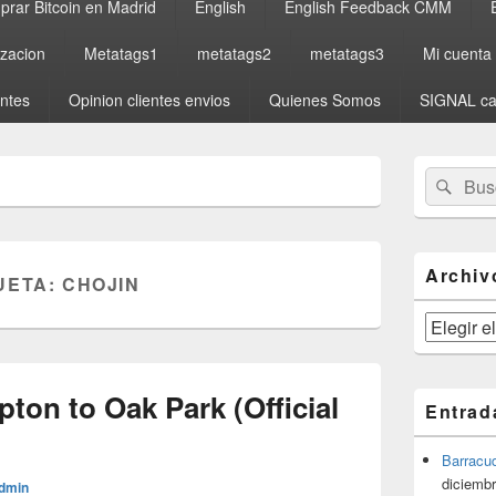
rar Bitcoin en Madrid
English
English Feedback CMM
izacion
Metatags1
metatags2
metatags3
Mi cuenta
entes
Opinion clientes envios
Quienes Somos
SIGNAL ca
El
Buscar
Busc
área
por:
de
widget
barra
lateral
Archiv
UETA:
CHOJIN
primaria
Archivos
ton to Oak Park (Official
Entrad
Barracu
diciembr
dmin