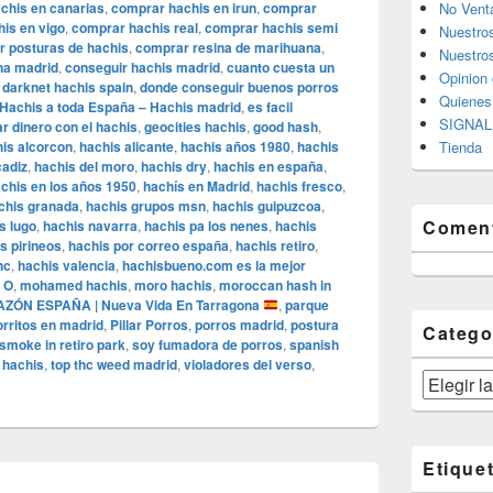
chis en canarias
,
comprar hachis en irun
,
comprar
No Vent
is en vigo
,
comprar hachis real
,
comprar hachis semi
Nuestro
 posturas de hachis
,
comprar resina de marihuana
,
Nuestros
a madrid
,
conseguir hachis madrid
,
cuanto cuesta un
Opinion 
,
darknet hachis spain
,
donde conseguir buenos porros
Quiene
 Hachis a toda España – Hachis madrid
,
es facil
SIGNAL 
r dinero con el hachis
,
geocities hachis
,
good hash
,
is alcorcon
,
hachis alicante
,
hachis años 1980
,
hachis
Tienda
cadiz
,
hachis del moro
,
hachis dry
,
hachis en españa
,
chis en los años 1950
,
hachís en Madrid
,
hachis fresco
,
chis granada
,
hachis grupos msn
,
hachis guipuzcoa
,
Coment
s lugo
,
hachis navarra
,
hachis pa los nenes
,
hachis
s pirineos
,
hachis por correo españa
,
hachis retiro
,
hc
,
hachis valencia
,
hachisbueno.com es la mejor
 O
,
mohamed hachis
,
moro hachis
,
moroccan hash in
ZÓN ESPAÑA | Nueva Vida En Tarragona
,
parque
porritos en madrid
,
Pillar Porros
,
porros madrid
,
postura
Catego
smoke in retiro park
,
soy fumadora de porros
,
spanish
 hachis
,
top thc weed madrid
,
violadores del verso
,
Categorías
Etique