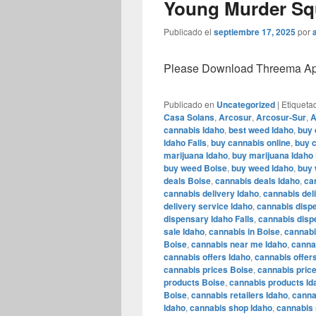
Young Murder Squ
Publicado el
septiembre 17, 2025
por
Please Download Threema Appt
Publicado en
Uncategorized
|
Etiqueta
Casa Solans
,
Arcosur
,
Arcosur-Sur
,
A
cannabis Idaho
,
best weed Idaho
,
buy 
Idaho Falls
,
buy cannabis online
,
buy c
marijuana Idaho
,
buy marijuana Idaho 
buy weed Boise
,
buy weed Idaho
,
buy 
deals Boise
,
cannabis deals Idaho
,
ca
cannabis delivery Idaho
,
cannabis deli
delivery service Idaho
,
cannabis disp
dispensary Idaho Falls
,
cannabis disp
sale Idaho
,
cannabis in Boise
,
cannabi
Boise
,
cannabis near me Idaho
,
canna
cannabis offers Idaho
,
cannabis offers
cannabis prices Boise
,
cannabis pric
products Boise
,
cannabis products Id
Boise
,
cannabis retailers Idaho
,
cannab
Idaho
,
cannabis shop Idaho
,
cannabis