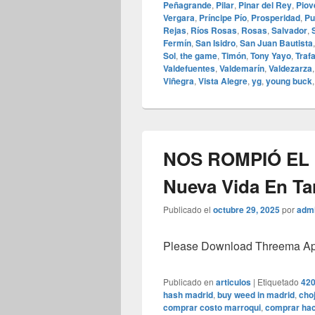
Peñagrande
,
Pilar
,
Pinar del Rey
,
Piov
Vergara
,
Príncipe Pío
,
Prosperidad
,
Pu
Rejas
,
Ríos Rosas
,
Rosas
,
Salvador
,
Fermín
,
San Isidro
,
San Juan Bautista
Sol
,
the game
,
Timón
,
Tony Yayo
,
Traf
Valdefuentes
,
Valdemarín
,
Valdezarza
Viñegra
,
Vista Alegre
,
yg
,
young buck
NOS ROMPIÓ EL
Nueva Vida En T
Publicado el
octubre 29, 2025
por
adm
Please Download Threema Appt
Publicado en
articulos
|
Etiquetado
420
hash madrid
,
buy weed in madrid
,
choj
comprar costo marroqui
,
comprar hac