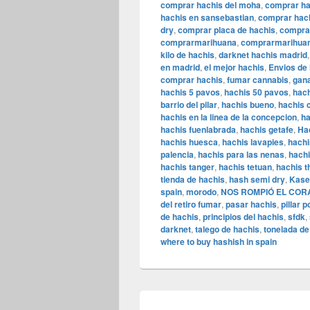
comprar hachis del moha
,
comprar ha
hachis en sansebastian
,
comprar hach
dry
,
comprar placa de hachis
,
comprar
comprarmarihuana
,
comprarmarihuan
kilo de hachis
,
darknet hachis madrid
en madrid
,
el mejor hachis
,
Envios de
comprar hachis
,
fumar cannabis
,
gana
hachis 5 pavos
,
hachis 50 pavos
,
hach
barrio del pilar
,
hachis bueno
,
hachis 
hachis en la linea de la concepcion
,
ha
hachis fuenlabrada
,
hachis getafe
,
Ha
hachis huesca
,
hachis lavapies
,
hachi
palencia
,
hachis para las nenas
,
hachi
hachis tanger
,
hachis tetuan
,
hachis t
tienda de hachis
,
hash semi dry
,
Kase
spain
,
morodo
,
NOS ROMPIÓ EL CORA
del retiro fumar
,
pasar hachis
,
pillar 
de hachis
,
principios del hachis
,
sfdk
,
darknet
,
talego de hachis
,
tonelada de
where to buy hashish in spain