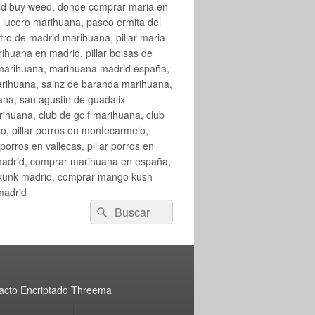
rid buy weed, donde comprar maria en
 lucero marihuana, paseo ermita del
o de madrid marihuana, pillar maria
huana en madrid, pillar bolsas de
 marihuana, marihuana madrid españa,
arihuana, sainz de baranda marihuana,
na, san agustin de guadalix
huana, club de golf marihuana, club
ro, pillar porros en montecarmelo,
orros en vallecas, pillar porros en
en madrid, comprar marihuana en españa,
skunk madrid, comprar mango kush
madrid
Buscar
Buscar
por:
acto Encriptado Threema