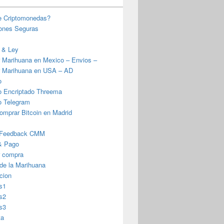
e Criptomonedas?
iones Seguras
 & Ley
 Marihuana en Mexico – Envios –
 Marihuana en USA – AD
o
o Encriptado Threema
o Telegram
omprar Bitcoin en Madrid
 Feedback CMM
& Pago
r compra
 de la Marihuana
cion
s1
s2
s3
ta