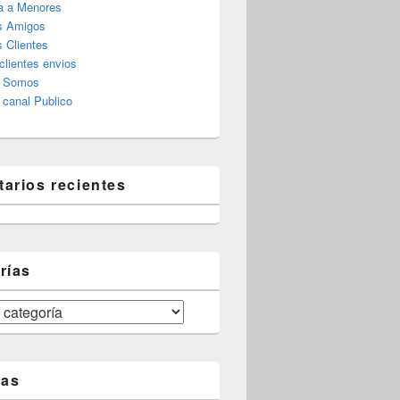
a a Menores
s Amigos
 Clientes
clientes envios
s Somos
canal Publico
arios recientes
rías
tas