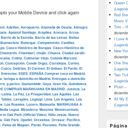
Queen O
(Legend
o your Mobile Device and click again
Rod Stew
Music V
Toto – 
ent
,
Adelfas
,
Aeropuerto
,
Alameda de Osuna
,
Almagro
,
osta
,
Apóstol Santiago
,
Arapiles
,
Aravaca
,
Arcos
,
diciembr
,
Barrio de la Estrella
,
Barrio de las Letras
,
Bellas
I Love 
,
Buenavista
,
Butarque
,
Campamento
,
Canillas
,
(Legend
mpo
,
Casco Histórico de Barajas
,
Casco Histórico de
New Yor
Chamartín
,
Chamberí
,
chojin
,
Chueca
,
Ciudad Jardín
,
diciembr
ocaína
,
Colina
,
Colmenar Viejo
,
Colonia Marconi
,
One Ste
on
,
Concepción
,
Conde Orgaz
,
Corralejos
,
Cortes
,
,
Cuzco
,
Delicias
,
El Carmen
,
El Goloso
,
El Pardo
,
El
(Legend
,
Entrevías
,
ESES
,
ESPAÑA Comprar coca en Madrid
,
Two Tic
la
,
farlopa a domicilio en Madrid. Entregas a domicilio
(Legend
rro
,
g perico
,
Gaztambide
,
Goya
,
Gran Vía
,
Guindalera
,
Plush –
ONDE COMPRAR MARIHUANA EN MADRID
,
Justicia
,
La
diciembr
 Latina
,
La Paz
,
La Prosperidad
,
Las Aguilas
,
Las
All My 
 Tablas
,
Lavapiés
,
Legazpi
,
Lista
,
Los Angeles
,
Los
os
,
Los Rosales
,
Lucero
,
Malasaña
,
MARIHUANA A
(Legend
Media Legua
,
Mirasierra
,
Moncloa
,
Montecarmelo
,
 to Oak Park (Official Video)
,
Niño Jesús
,
Nueva
a
,
Oak Park
,
Opañel
,
Orcasitas
,
Orcasur
,
Pacífico
,
a
,
Palos de Moguer
,
Pardo
,
Pavones
,
Peña Grande
,
Página