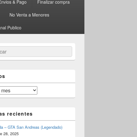
Envios & Pago
Finalizar compra
No Venta a Menores
nal Publico
ar
os
as recientes
da – GTA San Andreas (Legendado)
e 28, 2025