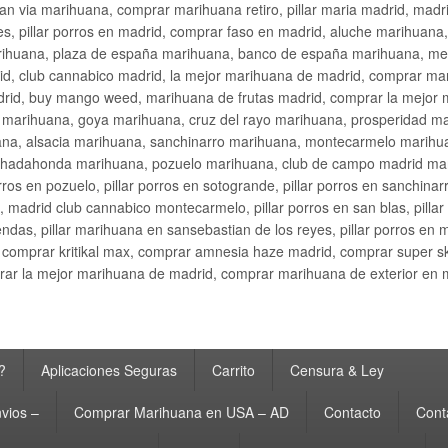
an via marihuana, comprar marihuana retiro, pillar maria madrid, mad
s, pillar porros en madrid, comprar faso en madrid, aluche marihuana,
rihuana, plaza de españa marihuana, banco de españa marihuana, metr
d, club cannabico madrid, la mejor marihuana de madrid, comprar mari
drid, buy mango weed, marihuana de frutas madrid, comprar la mejor
d marihuana, goya marihuana, cruz del rayo marihuana, prosperidad m
na, alsacia marihuana, sanchinarro marihuana, montecarmelo marihua
hadahonda marihuana, pozuelo marihuana, club de campo madrid mari
ros en pozuelo, pillar porros en sotogrande, pillar porros en sanchinar
madrid club cannabico montecarmelo, pillar porros en san blas, pillar p
cobendas, pillar marihuana en sansebastian de los reyes, pillar porros 
comprar kritikal max, comprar amnesia haze madrid, comprar super 
ar la mejor marihuana de madrid, comprar marihuana de exterior en 
?
Aplicaciones Seguras
Carrito
Censura & Ley
vios –
Comprar Marihuana en USA – AD
Contacto
Cont