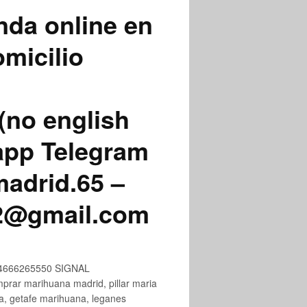
nda online en
micilio
(no english
app Telegram
adrid.65 –
72@gmail.com
+34666265550 SIGNAL
ar marihuana madrid, pillar maria
na, getafe marihuana, leganes