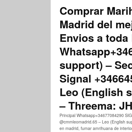
Comprar Marih
Madrid del me
Envios a toda 
Whatsapp+3467
support) – Se
Signal +3466
Leo (English 
– Threema: 
Principal Whatsapp+34677084290 SIGN
@cmmleomadrid.65 – Leo (English su
en madrid, fumar amrihuana de interior