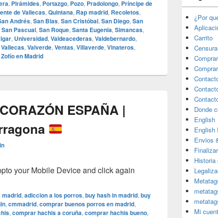
era
,
Pirámides
,
Portazgo
,
Pozo
,
Pradolongo
,
Príncipe de
ente de Vallecas
,
Quintana
,
Rap madrid
,
Recoletos
,
¿Por qu
San Andrés
,
San Blas
,
San Cristóbal
,
San Diego
,
San
Aplicac
,
San Pascual
,
San Roque
,
Santa Eugenia
,
Simancas
,
Carrito
algar
,
Universidad
,
Valdeacederas
,
Valdebernardo
,
,
Vallecas
,
Valverde
,
Ventas
,
Villaverde
,
Vinateros
,
Censura
,
Zofío en Madrid
Comprar
Comprar
Contact
Contact
Contact
 CORAZÓN ESPAÑA |
Donde c
English
arragona
English
Envios 
in
Finaliza
Historia
o your Mobile Device and click again
Legaliza
Metatag
metatag
 madrid
,
adiccion a los porros
,
buy hash in madrid
,
buy
metatag
in
,
cmmadrid
,
comprar buenos porros en madrid
,
Mi cuen
his
,
comprar hachis a coruña
,
comprar hachis bueno
,