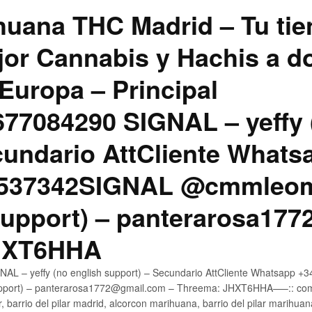
uana THC Madrid – Tu tie
jor Cannabis y Hachis a do
Europa – Principal
7084290 SIGNAL – yeffy 
cundario AttCliente Whats
4537342SIGNAL @cmmleom
support) – panterarosa17
JHXT6HHA
AL – yeffy (no english support) – Secundario AttCliente Whatsapp 
pport) – panterarosa1772@gmail.com – Threema: JHXT6HHA—–:: compr
, barrio del pilar madrid, alcorcon marihuana, barrio del pilar marihua