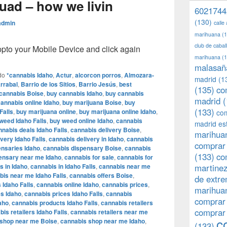
ad – how we livin
6021744
(130)
admin
calle
marihuana
(1
club de caba
o your Mobile Device and click again
marihuana
(1
malasañ
do
*cannabis Idaho
,
Actur
,
alcorcon porros
,
Almozara-
madrid
(1
rrabal
,
Barrio de los Sitios
,
Barrio Jesús
,
best
(135)
co
cannabis Boise
,
buy cannabis Idaho
,
buy cannabis
madrid
(
annabis online Idaho
,
buy marijuana Boise
,
buy
(133)
Falls
,
buy marijuana online
,
buy marijuana online Idaho
,
com
weed Idaho Falls
,
buy weed online Idaho
,
cannabis
madrid es
nnabis deals Idaho Falls
,
cannabis delivery Boise
,
marihuan
very Idaho Falls
,
cannabis delivery in Idaho
,
cannabis
comprar 
ensaries Idaho
,
cannabis dispensary Boise
,
cannabis
(133)
co
ensary near me Idaho
,
cannabis for sale
,
cannabis for
s in Idaho
,
cannabis in Idaho Falls
,
cannabis near me
martine
bis near me Idaho Falls
,
cannabis offers Boise
,
de extr
 Idaho Falls
,
cannabis online Idaho
,
cannabis prices
,
marihuan
es Idaho
,
cannabis prices Idaho Falls
,
cannabis
comprar
aho
,
cannabis products Idaho Falls
,
cannabis retailers
comprar
is retailers Idaho Falls
,
cannabis retailers near me
c
 shop near me Boise
,
cannabis shop near me Idaho
,
(133)