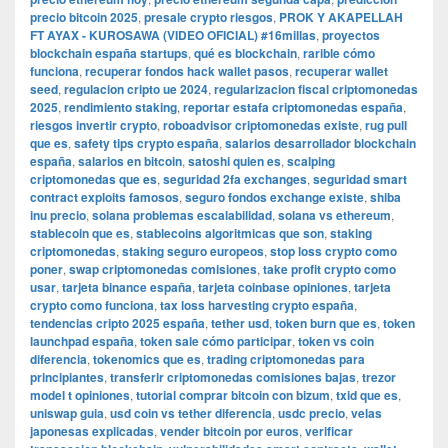
precio bitcoin 2025
,
presale crypto riesgos
,
PROK Y AKAPELLAH
FT AYAX - KUROSAWA (VIDEO OFICIAL) #16millas
,
proyectos
blockchain españa startups
,
qué es blockchain
,
rarible cómo
funciona
,
recuperar fondos hack wallet pasos
,
recuperar wallet
seed
,
regulacion cripto ue 2024
,
regularizacion fiscal criptomonedas
2025
,
rendimiento staking
,
reportar estafa criptomonedas españa
,
riesgos invertir crypto
,
roboadvisor criptomonedas existe
,
rug pull
que es
,
safety tips crypto españa
,
salarios desarrollador blockchain
españa
,
salarios en bitcoin
,
satoshi quien es
,
scalping
criptomonedas que es
,
seguridad 2fa exchanges
,
seguridad smart
contract exploits famosos
,
seguro fondos exchange existe
,
shiba
inu precio
,
solana problemas escalabilidad
,
solana vs ethereum
,
stablecoin que es
,
stablecoins algoritmicas que son
,
staking
criptomonedas
,
staking seguro europeos
,
stop loss crypto como
poner
,
swap criptomonedas comisiones
,
take profit crypto como
usar
,
tarjeta binance españa
,
tarjeta coinbase opiniones
,
tarjeta
crypto como funciona
,
tax loss harvesting crypto españa
,
tendencias cripto 2025 españa
,
tether usd
,
token burn que es
,
token
launchpad españa
,
token sale cómo participar
,
token vs coin
diferencia
,
tokenomics que es
,
trading criptomonedas para
principiantes
,
transferir criptomonedas comisiones bajas
,
trezor
model t opiniones
,
tutorial comprar bitcoin con bizum
,
txid que es
,
uniswap guia
,
usd coin vs tether diferencia
,
usdc precio
,
velas
japonesas explicadas
,
vender bitcoin por euros
,
verificar