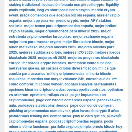
staking tradicional
,
liquidación forzada margin call crypto
,
liquidity
pools explicado
,
long vs short posiciones crypto
,
madrid crypto
event
,
mapa comercios que aceptan bitcoin españa
,
master cripto
españa
,
mejor app para ver precio crypto
,
mejor APY staking
realistic
,
mejor banco para criptomonedas españa
,
mejor bróker
crypto españa
,
mejor criptomoneda para invertir 2025
,
mejor
estrategia criptomonedas largo plazo
,
mejor exchange españa
,
mejor hora para tradear crypto
,
mejor libro sobre bitcoin
,
mejor
token metaverso
,
mejores altcoins 2025
,
mejores altcoins para
2025
,
mejores auditorias cripto
,
mejores ICO 2025
,
mejores juegos
blockchain 2025
,
mejores nft 2025
,
mejores proyectos blockchain
europe
,
mercados crypto horarios
,
metamask como funciona
,
metaverso que es
,
mi cartera criptos diversificación
,
mi_ca que
cambia para usuarios
,
mifid y criptomonedas
,
minería bitcoin
requisitos
,
monedas con mayor volumen 24h
,
nansen que es
,
nft
como comprar
,
nft como vender
,
onchain analysis herramientas
,
opciones binarias criptomonedas
,
openzeppelin contratos
,
optimism
vs arbitrum
,
optimistic rollups vs zk
,
pagar impuestos con
criptomonedas
,
pago con bitcoin comercios españa
,
pancakeswap
guia
,
paridades stablecoins riesgos
,
pepe coin donde comprar
,
phishing criptomonedas como evitar
,
plan inversión crypto 5 años
,
plataformas lending defi comparativa
,
play to earn que es
,
plusvalía
criptomonedas españa
,
podcast criptomonedas españa
,
pools
minería cómo funcionan
,
portfolio crypto ejemplo
,
precio bitcoin hoy
,
precio ethereum hoy
,
precio ethereum segunda capa
,
predicción