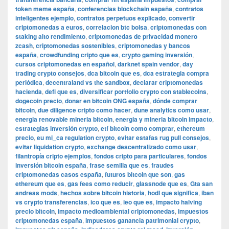
token meme españa
,
conferencias blockchain españa
,
contratos
inteligentes ejemplo
,
contratos perpetuos explicado
,
convertir
criptomonedas a euros
,
correlacion btc bolsa
,
criptomonedas con
staking alto rendimiento
,
criptomonedas de privacidad monero
zcash
,
criptomonedas sostenibles
,
criptomonedas y bancos
españa
,
crowdfunding cripto que es
,
crypto gaming inversión
,
cursos criptomonedas en español
,
darknet spain vendor
,
day
trading crypto consejos
,
dca bitcoin que es
,
dca estrategia compra
periódica
,
decentraland vs the sandbox
,
declarar criptomonedas
hacienda
,
defi que es
,
diversificar portfolio crypto con stablecoins
,
dogecoin precio
,
donar en bitcoin ONG españa
,
dónde comprar
bitcoin
,
due diligence cripto como hacer
,
dune analytics como usar
,
energia renovable mineria bitcoin
,
energia y mineria bitcoin impacto
,
estrategias inversión crypto
,
etf bitcoin como comprar
,
ethereum
precio
,
eu mi_ca regulation crypto
,
evitar estafas rug pull consejos
,
evitar liquidation crypto
,
exchange descentralizado como usar
,
filantropía cripto ejemplos
,
fondos cripto para particulares
,
fondos
inversión bitcoin españa
,
frase semilla que es
,
fraudes
criptomonedas casos españa
,
futuros bitcoin que son
,
gas
ethereum que es
,
gas fees como reducir
,
glassnode que es
,
Gta san
andreas mods
,
hechos sobre bitcoin historia
,
hodl que significa
,
iban
vs crypto transferencias
,
ico que es
,
ieo que es
,
impacto halving
precio bitcoin
,
impacto medioambiental criptomonedas
,
impuestos
criptomonedas españa
,
impuestos ganancia patrimonial crypto
,