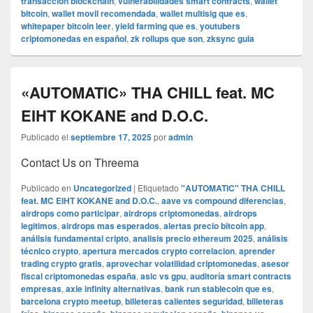
transaccion blockchain
,
vulnerabilidades smart contracts
,
wallet
bitcoin
,
wallet movil recomendada
,
wallet multisig que es
,
whitepaper bitcoin leer
,
yield farming que es
,
youtubers
criptomonedas en español
,
zk rollups que son
,
zksync guia
«AUTOMATIC» THA CHILL feat. MC
EIHT KOKANE and D.O.C.
Publicado el
septiembre 17, 2025
por
admin
Contact Us on Threema
Publicado en
Uncategorized
|
Etiquetado
"AUTOMATIC" THA CHILL
feat. MC EIHT KOKANE and D.O.C.
,
aave vs compound diferencias
,
airdrops como participar
,
airdrops criptomonedas
,
airdrops
legitimos
,
airdrops mas esperados
,
alertas precio bitcoin app
,
análisis fundamental cripto
,
analisis precio ethereum 2025
,
análisis
técnico crypto
,
apertura mercados crypto correlacion
,
aprender
trading crypto gratis
,
aprovechar volatilidad criptomonedas
,
asesor
fiscal criptomonedas españa
,
asic vs gpu
,
auditoría smart contracts
empresas
,
axie infinity alternativas
,
bank run stablecoin que es
,
barcelona crypto meetup
,
billeteras calientes seguridad
,
billeteras