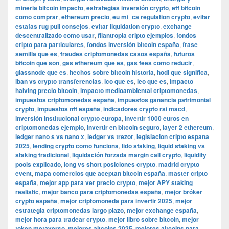
mineria bitcoin impacto
,
estrategias inversión crypto
,
etf bitcoin
como comprar
,
ethereum precio
,
eu mi_ca regulation crypto
,
evitar
estafas rug pull consejos
,
evitar liquidation crypto
,
exchange
descentralizado como usar
,
filantropía cripto ejemplos
,
fondos
cripto para particulares
,
fondos inversión bitcoin españa
,
frase
semilla que es
,
fraudes criptomonedas casos españa
,
futuros
bitcoin que son
,
gas ethereum que es
,
gas fees como reducir
,
glassnode que es
,
hechos sobre bitcoin historia
,
hodl que significa
,
iban vs crypto transferencias
,
ico que es
,
ieo que es
,
impacto
halving precio bitcoin
,
impacto medioambiental criptomonedas
,
impuestos criptomonedas españa
,
impuestos ganancia patrimonial
crypto
,
impuestos nft españa
,
indicadores crypto rsi macd
,
inversión institucional crypto europa
,
invertir 1000 euros en
criptomonedas ejemplo
,
invertir en bitcoin seguro
,
layer 2 ethereum
,
ledger nano s vs nano x
,
ledger vs trezor
,
legislacion cripto espana
2025
,
lending crypto como funciona
,
lido staking
,
liquid staking vs
staking tradicional
,
liquidación forzada margin call crypto
,
liquidity
pools explicado
,
long vs short posiciones crypto
,
madrid crypto
event
,
mapa comercios que aceptan bitcoin españa
,
master cripto
españa
,
mejor app para ver precio crypto
,
mejor APY staking
realistic
,
mejor banco para criptomonedas españa
,
mejor bróker
crypto españa
,
mejor criptomoneda para invertir 2025
,
mejor
estrategia criptomonedas largo plazo
,
mejor exchange españa
,
mejor hora para tradear crypto
,
mejor libro sobre bitcoin
,
mejor
token metaverso
,
mejores altcoins 2025
,
mejores altcoins para