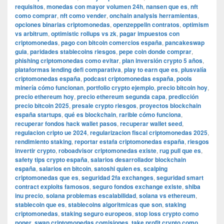
requisitos
,
monedas con mayor volumen 24h
,
nansen que es
,
nft
como comprar
,
nft como vender
,
onchain analysis herramientas
,
opciones binarias criptomonedas
,
openzeppelin contratos
,
optimism
vs arbitrum
,
optimistic rollups vs zk
,
pagar impuestos con
criptomonedas
,
pago con bitcoin comercios españa
,
pancakeswap
guia
,
paridades stablecoins riesgos
,
pepe coin donde comprar
,
phishing criptomonedas como evitar
,
plan inversión crypto 5 años
,
plataformas lending defi comparativa
,
play to earn que es
,
plusvalía
criptomonedas españa
,
podcast criptomonedas españa
,
pools
minería cómo funcionan
,
portfolio crypto ejemplo
,
precio bitcoin hoy
,
precio ethereum hoy
,
precio ethereum segunda capa
,
predicción
precio bitcoin 2025
,
presale crypto riesgos
,
proyectos blockchain
españa startups
,
qué es blockchain
,
rarible cómo funciona
,
recuperar fondos hack wallet pasos
,
recuperar wallet seed
,
regulacion cripto ue 2024
,
regularizacion fiscal criptomonedas 2025
,
rendimiento staking
,
reportar estafa criptomonedas españa
,
riesgos
invertir crypto
,
roboadvisor criptomonedas existe
,
rug pull que es
,
safety tips crypto españa
,
salarios desarrollador blockchain
españa
,
salarios en bitcoin
,
satoshi quien es
,
scalping
criptomonedas que es
,
seguridad 2fa exchanges
,
seguridad smart
contract exploits famosos
,
seguro fondos exchange existe
,
shiba
inu precio
,
solana problemas escalabilidad
,
solana vs ethereum
,
stablecoin que es
,
stablecoins algoritmicas que son
,
staking
criptomonedas
,
staking seguro europeos
,
stop loss crypto como
poner
,
swap criptomonedas comisiones
,
take profit crypto como