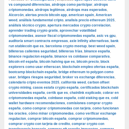
vs compound diferencias
,
airdrops como participar
,
airdrops
criptomonedas
,
airdrops legitimos
,
airdrops mas esperados
,
Alcorcón
,
alertas precio bitcoin app
,
american spain
,
American
weed
,
análisis fundamental cripto
,
analisis precio ethereum 2025
,
análisis técnico crypto
,
apertura mercados crypto correlacion
,
aprender trading crypto gratis
,
aprovechar volatilidad
criptomonedas
,
asesor fiscal criptomonedas españa
,
asic vs gpu
,
auditoría smart contracts empresas
,
axie infinity alternativas
,
bank
run stablecoin que es
,
barcelona crypto meetup
,
best weed spain
,
billeteras calientes seguridad
,
billeteras frías
,
binance españa
,
binance regulacion españa
,
binance vs coinbase comparativa
,
bitcoin etf españa
,
bitcoin halving que es
,
bitcoin precio
,
block
explorers como usar etherscan
,
blockchain empleo ofertas españa
,
bootcamp blockchain españa
,
bridge ethereum to polygon como
usar
,
bridges riesgos seguridad
,
broker vs exchange diferencias
,
calendario cripto eventos 2025
,
california weed
,
carbon offset
crypto mining
,
casos estafa crypto españa
,
certificados blockchain
universidades españa
,
certik que es
,
chainlink explicado
,
cobrar en
criptomonedas españa
,
coinbase españa
,
cold staking que es
,
cold
wallet hardware recomendaciones
,
comisiones comprar crypto
españa
,
como comprar criptomonedas con tarjeta
,
como funcionan
los oracles
,
cómo minar criptomonedas
,
como verificar exchange
regulacion
,
comprar bitcoin españa
,
comprar criptomonedas
,
comprar crypto con tarjeta de credito
,
comprar crypto con
transferencia bancaria
,
comprar nft españa impuestos
,
comprar