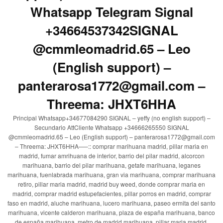
Whatsapp Telegram Signal
+34664537342SIGNAL
@cmmleomadrid.65 – Leo
(English support) –
panterarosa1772@gmail.com –
Threema: JHXT6HHA
Principal Whatsapp+34677084290 SIGNAL – yeffy (no english support) –
Secundario AttCliente Whatsapp +34666265550 SIGNAL
@cmmleomadrid.65 – Leo (English support) – panterarosa1772@gmail.com
– Threema: JHXT6HHA—–:: comprar marihuana madrid, pillar maria en
madrid, fumar amrihuana de interior, barrio del pilar madrid, alcorcon
marihuana, barrio del pilar marihuana, getafe marihuana, leganes
marihuana, fuenlabrada marihuana, gran via marihuana, comprar marihuana
retiro, pillar maria madrid, madrid buy weed, donde comprar maria en
madrid, comprar madrid estupefacientes, pillar porros en madrid, comprar
faso en madrid, aluche marihuana, lucero marihuana, paseo ermita del santo
marihuana, vicente calderon marihuana, plaza de españa marihuana, banco
de españa marihuana, metro de madrid marihuana, pillar maria madrid,