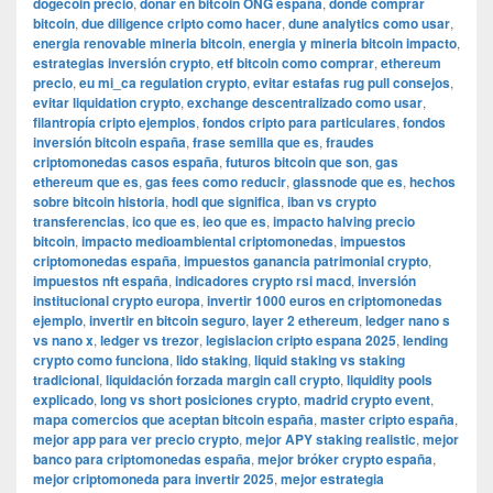
dogecoin precio
,
donar en bitcoin ONG españa
,
dónde comprar
bitcoin
,
due diligence cripto como hacer
,
dune analytics como usar
,
energia renovable mineria bitcoin
,
energia y mineria bitcoin impacto
,
estrategias inversión crypto
,
etf bitcoin como comprar
,
ethereum
precio
,
eu mi_ca regulation crypto
,
evitar estafas rug pull consejos
,
evitar liquidation crypto
,
exchange descentralizado como usar
,
filantropía cripto ejemplos
,
fondos cripto para particulares
,
fondos
inversión bitcoin españa
,
frase semilla que es
,
fraudes
criptomonedas casos españa
,
futuros bitcoin que son
,
gas
ethereum que es
,
gas fees como reducir
,
glassnode que es
,
hechos
sobre bitcoin historia
,
hodl que significa
,
iban vs crypto
transferencias
,
ico que es
,
ieo que es
,
impacto halving precio
bitcoin
,
impacto medioambiental criptomonedas
,
impuestos
criptomonedas españa
,
impuestos ganancia patrimonial crypto
,
impuestos nft españa
,
indicadores crypto rsi macd
,
inversión
institucional crypto europa
,
invertir 1000 euros en criptomonedas
ejemplo
,
invertir en bitcoin seguro
,
layer 2 ethereum
,
ledger nano s
vs nano x
,
ledger vs trezor
,
legislacion cripto espana 2025
,
lending
crypto como funciona
,
lido staking
,
liquid staking vs staking
tradicional
,
liquidación forzada margin call crypto
,
liquidity pools
explicado
,
long vs short posiciones crypto
,
madrid crypto event
,
mapa comercios que aceptan bitcoin españa
,
master cripto españa
,
mejor app para ver precio crypto
,
mejor APY staking realistic
,
mejor
banco para criptomonedas españa
,
mejor bróker crypto españa
,
mejor criptomoneda para invertir 2025
,
mejor estrategia