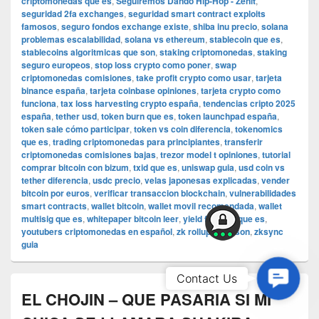
criptomonedas que es
,
Seguiremos Dando Hip-Hop - Zenit
,
seguridad 2fa exchanges
,
seguridad smart contract exploits
famosos
,
seguro fondos exchange existe
,
shiba inu precio
,
solana
problemas escalabilidad
,
solana vs ethereum
,
stablecoin que es
,
stablecoins algoritmicas que son
,
staking criptomonedas
,
staking
seguro europeos
,
stop loss crypto como poner
,
swap
criptomonedas comisiones
,
take profit crypto como usar
,
tarjeta
binance españa
,
tarjeta coinbase opiniones
,
tarjeta crypto como
funciona
,
tax loss harvesting crypto españa
,
tendencias cripto 2025
españa
,
tether usd
,
token burn que es
,
token launchpad españa
,
token sale cómo participar
,
token vs coin diferencia
,
tokenomics
que es
,
trading criptomonedas para principiantes
,
transferir
criptomonedas comisiones bajas
,
trezor model t opiniones
,
tutorial
comprar bitcoin con bizum
,
txid que es
,
uniswap guia
,
usd coin vs
tether diferencia
,
usdc precio
,
velas japonesas explicadas
,
vender
bitcoin por euros
,
verificar transaccion blockchain
,
vulnerabilidades
smart contracts
,
wallet bitcoin
,
wallet movil recomendada
,
wallet
multisig que es
,
whitepaper bitcoin leer
,
yield farming que es
,
youtubers criptomonedas en español
,
zk rollups que son
,
zksync
guia
Contac
Contact Us
Us
EL CHOJIN – QUE PASARIA SI MI