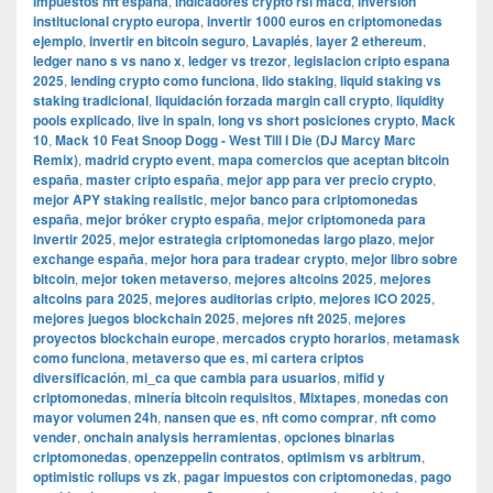
impuestos nft españa
,
indicadores crypto rsi macd
,
inversión
institucional crypto europa
,
invertir 1000 euros en criptomonedas
ejemplo
,
invertir en bitcoin seguro
,
Lavapiés
,
layer 2 ethereum
,
ledger nano s vs nano x
,
ledger vs trezor
,
legislacion cripto espana
2025
,
lending crypto como funciona
,
lido staking
,
liquid staking vs
staking tradicional
,
liquidación forzada margin call crypto
,
liquidity
pools explicado
,
live in spain
,
long vs short posiciones crypto
,
Mack
10
,
Mack 10 Feat Snoop Dogg - West Till I Die (DJ Marcy Marc
Remix)
,
madrid crypto event
,
mapa comercios que aceptan bitcoin
españa
,
master cripto españa
,
mejor app para ver precio crypto
,
mejor APY staking realistic
,
mejor banco para criptomonedas
españa
,
mejor bróker crypto españa
,
mejor criptomoneda para
invertir 2025
,
mejor estrategia criptomonedas largo plazo
,
mejor
exchange españa
,
mejor hora para tradear crypto
,
mejor libro sobre
bitcoin
,
mejor token metaverso
,
mejores altcoins 2025
,
mejores
altcoins para 2025
,
mejores auditorias cripto
,
mejores ICO 2025
,
mejores juegos blockchain 2025
,
mejores nft 2025
,
mejores
proyectos blockchain europe
,
mercados crypto horarios
,
metamask
como funciona
,
metaverso que es
,
mi cartera criptos
diversificación
,
mi_ca que cambia para usuarios
,
mifid y
criptomonedas
,
minería bitcoin requisitos
,
Mixtapes
,
monedas con
mayor volumen 24h
,
nansen que es
,
nft como comprar
,
nft como
vender
,
onchain analysis herramientas
,
opciones binarias
criptomonedas
,
openzeppelin contratos
,
optimism vs arbitrum
,
optimistic rollups vs zk
,
pagar impuestos con criptomonedas
,
pago