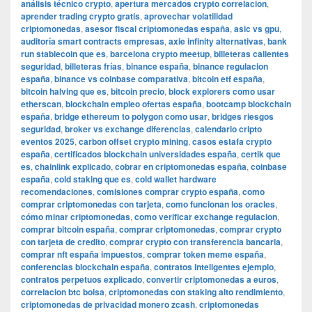
análisis técnico crypto
,
apertura mercados crypto correlacion
,
aprender trading crypto gratis
,
aprovechar volatilidad
criptomonedas
,
asesor fiscal criptomonedas españa
,
asic vs gpu
,
auditoría smart contracts empresas
,
axie infinity alternativas
,
bank
run stablecoin que es
,
barcelona crypto meetup
,
billeteras calientes
seguridad
,
billeteras frías
,
binance españa
,
binance regulacion
españa
,
binance vs coinbase comparativa
,
bitcoin etf españa
,
bitcoin halving que es
,
bitcoin precio
,
block explorers como usar
etherscan
,
blockchain empleo ofertas españa
,
bootcamp blockchain
españa
,
bridge ethereum to polygon como usar
,
bridges riesgos
seguridad
,
broker vs exchange diferencias
,
calendario cripto
eventos 2025
,
carbon offset crypto mining
,
casos estafa crypto
españa
,
certificados blockchain universidades españa
,
certik que
es
,
chainlink explicado
,
cobrar en criptomonedas españa
,
coinbase
españa
,
cold staking que es
,
cold wallet hardware
recomendaciones
,
comisiones comprar crypto españa
,
como
comprar criptomonedas con tarjeta
,
como funcionan los oracles
,
cómo minar criptomonedas
,
como verificar exchange regulacion
,
comprar bitcoin españa
,
comprar criptomonedas
,
comprar crypto
con tarjeta de credito
,
comprar crypto con transferencia bancaria
,
comprar nft españa impuestos
,
comprar token meme españa
,
conferencias blockchain españa
,
contratos inteligentes ejemplo
,
contratos perpetuos explicado
,
convertir criptomonedas a euros
,
correlacion btc bolsa
,
criptomonedas con staking alto rendimiento
,
criptomonedas de privacidad monero zcash
,
criptomonedas