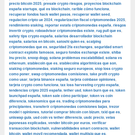
precio bitcoin 2025
,
presale crypto riesgos
,
proyectos blockchain
españa startups
,
qué es blockchain
,
rarible cómo funciona
,
recuperar fondos hack wallet pasos
,
recuperar wallet seed
,
regulacion cripto ue 2024
,
regularizacion fiscal criptomonedas 2025
,
rendimiento staking
,
reportar estafa criptomonedas españa
,
riesgos
invertir crypto
,
roboadvisor criptomonedas existe
,
rug pull que es
,
safety tips crypto españa
,
salarios desarrollador blockchain
españa
,
salarios en bitcoin
,
satoshi quien es
,
scalping
criptomonedas que es
,
seguridad 2fa exchanges
,
seguridad smart
contract exploits famosos
,
seguro fondos exchange existe
,
shiba
inu precio
,
snoop dogg
,
solana problemas escalabilidad
,
solana vs
ethereum
,
stablecoin que es
,
stablecoins algoritmicas que son
,
staking criptomonedas
,
staking seguro europeos
,
stop loss crypto
como poner
,
swap criptomonedas comisiones
,
take profit crypto
como usar
,
tarjeta binance españa
,
tarjeta coinbase opiniones
,
tarjeta crypto como funciona
,
tax loss harvesting crypto españa
,
tendencias cripto 2025 españa
,
tether usd
,
token burn que es
,
token
launchpad españa
,
token sale cómo participar
,
token vs coin
diferencia
,
tokenomics que es
,
trading criptomonedas para
principiantes
,
transferir criptomonedas comisiones bajas
,
trezor
model t opiniones
,
tutorial comprar bitcoin con bizum
,
txid que es
,
uniswap guia
,
usd coin vs tether diferencia
,
usdc precio
,
velas
japonesas explicadas
,
vender bitcoin por euros
,
verificar
transaccion blockchain
,
vulnerabilidades smart contracts
,
wallet
bitcoin
,
wallet movil recomendada
,
wallet multisig que es
,