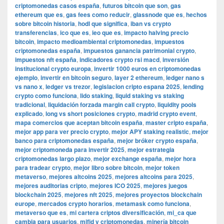
criptomonedas casos españa
,
futuros bitcoin que son
,
gas
ethereum que es
,
gas fees como reducir
,
glassnode que es
,
hechos
sobre bitcoin historia
,
hodl que significa
,
iban vs crypto
transferencias
,
ico que es
,
ieo que es
,
impacto halving precio
bitcoin
,
impacto medioambiental criptomonedas
,
impuestos
criptomonedas españa
,
impuestos ganancia patrimonial crypto
,
impuestos nft españa
,
indicadores crypto rsi macd
,
inversión
institucional crypto europa
,
invertir 1000 euros en criptomonedas
ejemplo
,
invertir en bitcoin seguro
,
layer 2 ethereum
,
ledger nano s
vs nano x
,
ledger vs trezor
,
legislacion cripto espana 2025
,
lending
crypto como funciona
,
lido staking
,
liquid staking vs staking
tradicional
,
liquidación forzada margin call crypto
,
liquidity pools
explicado
,
long vs short posiciones crypto
,
madrid crypto event
,
mapa comercios que aceptan bitcoin españa
,
master cripto españa
,
mejor app para ver precio crypto
,
mejor APY staking realistic
,
mejor
banco para criptomonedas españa
,
mejor bróker crypto españa
,
mejor criptomoneda para invertir 2025
,
mejor estrategia
criptomonedas largo plazo
,
mejor exchange españa
,
mejor hora
para tradear crypto
,
mejor libro sobre bitcoin
,
mejor token
metaverso
,
mejores altcoins 2025
,
mejores altcoins para 2025
,
mejores auditorias cripto
,
mejores ICO 2025
,
mejores juegos
blockchain 2025
,
mejores nft 2025
,
mejores proyectos blockchain
europe
,
mercados crypto horarios
,
metamask como funciona
,
metaverso que es
,
mi cartera criptos diversificación
,
mi_ca que
cambia para usuarios
,
mifid y criptomonedas
,
minería bitcoin