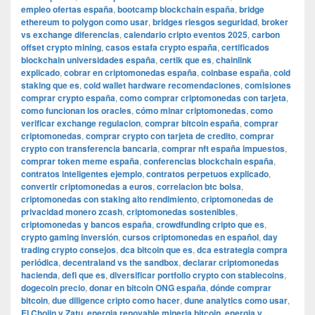
empleo ofertas españa
,
bootcamp blockchain españa
,
bridge
ethereum to polygon como usar
,
bridges riesgos seguridad
,
broker
vs exchange diferencias
,
calendario cripto eventos 2025
,
carbon
offset crypto mining
,
casos estafa crypto españa
,
certificados
blockchain universidades españa
,
certik que es
,
chainlink
explicado
,
cobrar en criptomonedas españa
,
coinbase españa
,
cold
staking que es
,
cold wallet hardware recomendaciones
,
comisiones
comprar crypto españa
,
como comprar criptomonedas con tarjeta
,
como funcionan los oracles
,
cómo minar criptomonedas
,
como
verificar exchange regulacion
,
comprar bitcoin españa
,
comprar
criptomonedas
,
comprar crypto con tarjeta de credito
,
comprar
crypto con transferencia bancaria
,
comprar nft españa impuestos
,
comprar token meme españa
,
conferencias blockchain españa
,
contratos inteligentes ejemplo
,
contratos perpetuos explicado
,
convertir criptomonedas a euros
,
correlacion btc bolsa
,
criptomonedas con staking alto rendimiento
,
criptomonedas de
privacidad monero zcash
,
criptomonedas sostenibles
,
criptomonedas y bancos españa
,
crowdfunding cripto que es
,
crypto gaming inversión
,
cursos criptomonedas en español
,
day
trading crypto consejos
,
dca bitcoin que es
,
dca estrategia compra
periódica
,
decentraland vs the sandbox
,
declarar criptomonedas
hacienda
,
defi que es
,
diversificar portfolio crypto con stablecoins
,
dogecoin precio
,
donar en bitcoin ONG españa
,
dónde comprar
bitcoin
,
due diligence cripto como hacer
,
dune analytics como usar
,
El Chojin y Zatu
,
energia renovable mineria bitcoin
,
energia y