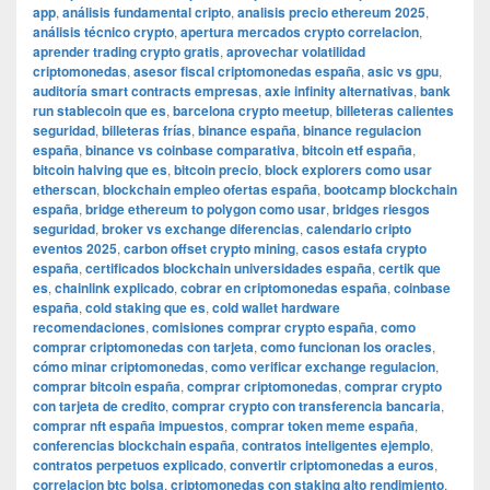
app
,
análisis fundamental cripto
,
analisis precio ethereum 2025
,
análisis técnico crypto
,
apertura mercados crypto correlacion
,
aprender trading crypto gratis
,
aprovechar volatilidad
criptomonedas
,
asesor fiscal criptomonedas españa
,
asic vs gpu
,
auditoría smart contracts empresas
,
axie infinity alternativas
,
bank
run stablecoin que es
,
barcelona crypto meetup
,
billeteras calientes
seguridad
,
billeteras frías
,
binance españa
,
binance regulacion
españa
,
binance vs coinbase comparativa
,
bitcoin etf españa
,
bitcoin halving que es
,
bitcoin precio
,
block explorers como usar
etherscan
,
blockchain empleo ofertas españa
,
bootcamp blockchain
españa
,
bridge ethereum to polygon como usar
,
bridges riesgos
seguridad
,
broker vs exchange diferencias
,
calendario cripto
eventos 2025
,
carbon offset crypto mining
,
casos estafa crypto
españa
,
certificados blockchain universidades españa
,
certik que
es
,
chainlink explicado
,
cobrar en criptomonedas españa
,
coinbase
españa
,
cold staking que es
,
cold wallet hardware
recomendaciones
,
comisiones comprar crypto españa
,
como
comprar criptomonedas con tarjeta
,
como funcionan los oracles
,
cómo minar criptomonedas
,
como verificar exchange regulacion
,
comprar bitcoin españa
,
comprar criptomonedas
,
comprar crypto
con tarjeta de credito
,
comprar crypto con transferencia bancaria
,
comprar nft españa impuestos
,
comprar token meme españa
,
conferencias blockchain españa
,
contratos inteligentes ejemplo
,
contratos perpetuos explicado
,
convertir criptomonedas a euros
,
correlacion btc bolsa
,
criptomonedas con staking alto rendimiento
,