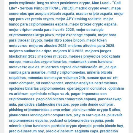
pools explicado
,
long vs short posiciones crypto
,
Mac Lucci - "Cali
Life" - Serious Pimp [OFFICIAL VIDEO]
,
madrid crypto event
,
mapa
comercios que aceptan bitcoin españa
,
master cripto españa
,
mejor
app para ver precio crypto
,
mejor APY staking realistic
,
mejor
banco para criptomonedas españa
,
mejor bróker crypto españa
,
mejor criptomoneda para invertir 2025
,
mejor estrategia
criptomonedas largo plazo
,
mejor exchange españa
,
mejor hora
para tradear crypto
,
mejor libro sobre bitcoin
,
mejor token
metaverso
,
mejores altcoins 2025
,
mejores altcoins para 2025
,
mejores auditorias cripto
,
mejores ICO 2025
,
mejores juegos
blockchain 2025
,
mejores nft 2025
,
mejores proyectos blockchain
europe
,
mercados crypto horarios
,
metamask como funciona
,
metaverso que es
,
mi cartera criptos diversificación
,
mi_ca que
cambia para usuarios
,
mifid y criptomonedas
,
minería bitcoin
requisitos
,
monedas con mayor volumen 24h
,
nansen que es
,
nft
como comprar
,
nft como vender
,
onchain analysis herramientas
,
opciones binarias criptomonedas
,
openzeppelin contratos
,
optimism
vs arbitrum
,
optimistic rollups vs zk
,
pagar impuestos con
criptomonedas
,
pago con bitcoin comercios españa
,
pancakeswap
guia
,
paridades stablecoins riesgos
,
pepe coin donde comprar
,
phishing criptomonedas como evitar
,
plan inversión crypto 5 años
,
plataformas lending defi comparativa
,
play to earn que es
,
plusvalía
criptomonedas españa
,
podcast criptomonedas españa
,
pools
minería cómo funcionan
,
portfolio crypto ejemplo
,
precio bitcoin hoy
,
precio ethereum hoy
,
precio ethereum segunda capa
,
predicción