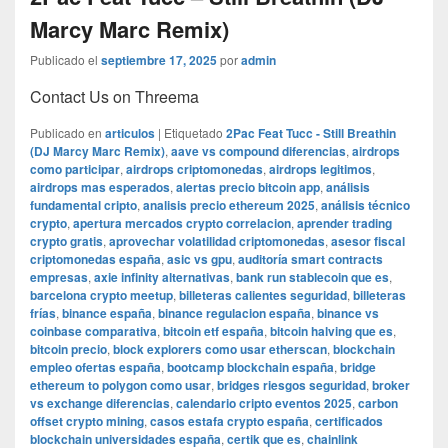
Marcy Marc Remix)
Publicado el
septiembre 17, 2025
por
admin
Contact Us on Threema
Publicado en
articulos
|
Etiquetado
2Pac Feat Tucc - Still Breathin
(DJ Marcy Marc Remix)
,
aave vs compound diferencias
,
airdrops
como participar
,
airdrops criptomonedas
,
airdrops legitimos
,
airdrops mas esperados
,
alertas precio bitcoin app
,
análisis
fundamental cripto
,
analisis precio ethereum 2025
,
análisis técnico
crypto
,
apertura mercados crypto correlacion
,
aprender trading
crypto gratis
,
aprovechar volatilidad criptomonedas
,
asesor fiscal
criptomonedas españa
,
asic vs gpu
,
auditoría smart contracts
empresas
,
axie infinity alternativas
,
bank run stablecoin que es
,
barcelona crypto meetup
,
billeteras calientes seguridad
,
billeteras
frías
,
binance españa
,
binance regulacion españa
,
binance vs
coinbase comparativa
,
bitcoin etf españa
,
bitcoin halving que es
,
bitcoin precio
,
block explorers como usar etherscan
,
blockchain
empleo ofertas españa
,
bootcamp blockchain españa
,
bridge
ethereum to polygon como usar
,
bridges riesgos seguridad
,
broker
vs exchange diferencias
,
calendario cripto eventos 2025
,
carbon
offset crypto mining
,
casos estafa crypto españa
,
certificados
blockchain universidades españa
,
certik que es
,
chainlink