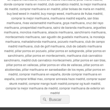
donde comprar maria en madrid, club cannabico madrid, la mejor marihuana
de madrid, comprar marihuana en madrid, pillar bolsas de maria en madrid,
buy best weed in madrid, buy mango weed, marihuana de frutas madrid,
comprar la mejor marihuana, marihuana madrid españa, san blas
marihuana, rivas vaciamadrid marihuana, goya marihuana, cruz del rayo
marihuana, prosperidad marihuana, sainz de baranda marihuana, arguelles
marihuana, moncloa marihuana, alsacia marihuana, sanchinarro marihuana,
montecarmelo marihuana, san agustin de guadalix marihuana, la moraleja
marihuana, mahadahonda marihuana, pozuelo marihuana, club de campo
madrid marihuana, club de golf marihuana, club de caballo marihuana
madrid, pillar porros en pozuelo, pillar porros en sotogrande, pillar porros en
sanchinarro, pillar porros en montecarmelo, marihuana club cannabico
sanchinarro, madrid club cannabico montecarmelo, pillar porros en san blas,
pillar porros en vallecas, pillar porros en villa de vallecas, pillar porros en
alcobendas, pillar marihuana en sansebastian de los reyes, pillar porros en
madrid, comprar marihuana en españa, donde comprar marihuana en
españa, comprar kritikal max, comprar amnesia haze madrid, comprar super
skunk madrid, comprar mango kush madrid,comprar og kush madrid,
comprar la mejor marihuana de madrid, comprar marihuana de exterior en
madrid
Buscar
Buscar
por: