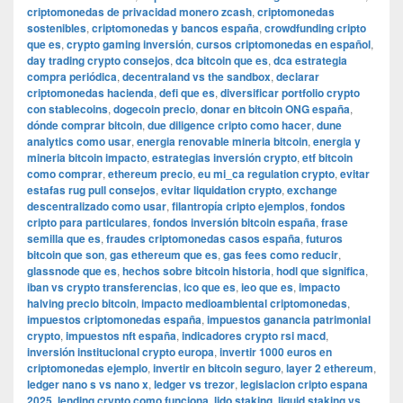
criptomonedas de privacidad monero zcash
,
criptomonedas
sostenibles
,
criptomonedas y bancos españa
,
crowdfunding cripto
que es
,
crypto gaming inversión
,
cursos criptomonedas en español
,
day trading crypto consejos
,
dca bitcoin que es
,
dca estrategia
compra periódica
,
decentraland vs the sandbox
,
declarar
criptomonedas hacienda
,
defi que es
,
diversificar portfolio crypto
con stablecoins
,
dogecoin precio
,
donar en bitcoin ONG españa
,
dónde comprar bitcoin
,
due diligence cripto como hacer
,
dune
analytics como usar
,
energia renovable mineria bitcoin
,
energia y
mineria bitcoin impacto
,
estrategias inversión crypto
,
etf bitcoin
como comprar
,
ethereum precio
,
eu mi_ca regulation crypto
,
evitar
estafas rug pull consejos
,
evitar liquidation crypto
,
exchange
descentralizado como usar
,
filantropía cripto ejemplos
,
fondos
cripto para particulares
,
fondos inversión bitcoin españa
,
frase
semilla que es
,
fraudes criptomonedas casos españa
,
futuros
bitcoin que son
,
gas ethereum que es
,
gas fees como reducir
,
glassnode que es
,
hechos sobre bitcoin historia
,
hodl que significa
,
iban vs crypto transferencias
,
ico que es
,
ieo que es
,
impacto
halving precio bitcoin
,
impacto medioambiental criptomonedas
,
impuestos criptomonedas españa
,
impuestos ganancia patrimonial
crypto
,
impuestos nft españa
,
indicadores crypto rsi macd
,
inversión institucional crypto europa
,
invertir 1000 euros en
criptomonedas ejemplo
,
invertir en bitcoin seguro
,
layer 2 ethereum
,
ledger nano s vs nano x
,
ledger vs trezor
,
legislacion cripto espana
2025
,
lending crypto como funciona
,
lido staking
,
liquid staking vs