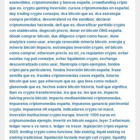
sostenibles
,
criptomonedas y bancos españa
,
crowdfunding cripto
que es
,
crypto gaming inversión
,
cursos criptomonedas en español
,
day trading crypto consejos
,
dca bitcoin que es
,
dca estrategia
compra periódica
,
decentraland vs the sandbox
,
declarar
criptomonedas hacienda
,
defi que es
,
diversificar portfolio crypto
con stablecoins
,
dogecoin precio
,
donar en bitcoin ONG españa
,
dónde comprar bitcoin
,
due diligence cripto como hacer
,
dune
analytics como usar
,
energia renovable mineria bitcoin
,
energia y
mineria bitcoin impacto
,
estrategias inversión crypto
,
etf bitcoin
como comprar
,
ethereum precio
,
eu mi_ca regulation crypto
,
evitar
estafas rug pull consejos
,
evitar liquidation crypto
,
exchange
descentralizado como usar
,
filantropía cripto ejemplos
,
fondos
cripto para particulares
,
fondos inversión bitcoin españa
,
frase
semilla que es
,
fraudes criptomonedas casos españa
,
futuros
bitcoin que son
,
gas ethereum que es
,
gas fees como reducir
,
glassnode que es
,
hechos sobre bitcoin historia
,
hodl que significa
,
iban vs crypto transferencias
,
ico que es
,
ieo que es
,
impacto
halving precio bitcoin
,
impacto medioambiental criptomonedas
,
impuestos criptomonedas españa
,
impuestos ganancia patrimonial
crypto
,
impuestos nft españa
,
indicadores crypto rsi macd
,
inversión institucional crypto europa
,
invertir 1000 euros en
criptomonedas ejemplo
,
invertir en bitcoin seguro
,
layer 2 ethereum
,
ledger nano s vs nano x
,
ledger vs trezor
,
legislacion cripto espana
2025
,
lending crypto como funciona
,
lido staking
,
liquid staking vs
staking tradicional
,
liquidación forzada margin call crypto
,
liquidity