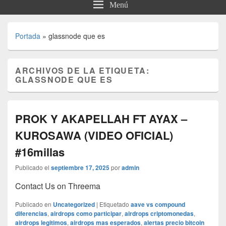
Menú
Portada
»
glassnode que es
ARCHIVOS DE LA ETIQUETA:
GLASSNODE QUE ES
PROK Y AKAPELLAH FT AYAX –
KUROSAWA (VIDEO OFICIAL)
#16millas
Publicado el
septiembre 17, 2025
por
admin
Contact Us on Threema
Publicado en
Uncategorized
|
Etiquetado
aave vs compound
diferencias
,
airdrops como participar
,
airdrops criptomonedas
,
airdrops legitimos
,
airdrops mas esperados
,
alertas precio bitcoin