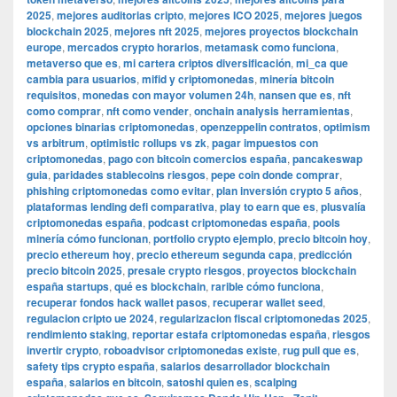
2025
,
mejores auditorias cripto
,
mejores ICO 2025
,
mejores juegos
blockchain 2025
,
mejores nft 2025
,
mejores proyectos blockchain
europe
,
mercados crypto horarios
,
metamask como funciona
,
metaverso que es
,
mi cartera criptos diversificación
,
mi_ca que
cambia para usuarios
,
mifid y criptomonedas
,
minería bitcoin
requisitos
,
monedas con mayor volumen 24h
,
nansen que es
,
nft
como comprar
,
nft como vender
,
onchain analysis herramientas
,
opciones binarias criptomonedas
,
openzeppelin contratos
,
optimism
vs arbitrum
,
optimistic rollups vs zk
,
pagar impuestos con
criptomonedas
,
pago con bitcoin comercios españa
,
pancakeswap
guia
,
paridades stablecoins riesgos
,
pepe coin donde comprar
,
phishing criptomonedas como evitar
,
plan inversión crypto 5 años
,
plataformas lending defi comparativa
,
play to earn que es
,
plusvalía
criptomonedas españa
,
podcast criptomonedas españa
,
pools
minería cómo funcionan
,
portfolio crypto ejemplo
,
precio bitcoin hoy
,
precio ethereum hoy
,
precio ethereum segunda capa
,
predicción
precio bitcoin 2025
,
presale crypto riesgos
,
proyectos blockchain
españa startups
,
qué es blockchain
,
rarible cómo funciona
,
recuperar fondos hack wallet pasos
,
recuperar wallet seed
,
regulacion cripto ue 2024
,
regularizacion fiscal criptomonedas 2025
,
rendimiento staking
,
reportar estafa criptomonedas españa
,
riesgos
invertir crypto
,
roboadvisor criptomonedas existe
,
rug pull que es
,
safety tips crypto españa
,
salarios desarrollador blockchain
españa
,
salarios en bitcoin
,
satoshi quien es
,
scalping