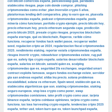
con bitcoin comercios españa
,
pancakeswap guia
,
paridades
stablecoins riesgos
,
pepe coin donde comprar
,
phishing
criptomonedas como evitar
,
plan inversión crypto 5 años
,
plataformas lending defi comparativa
,
play to earn que es
,
plusvalía
criptomonedas españa
,
podcast criptomonedas españa
,
pools
minería cómo funcionan
,
portfolio crypto ejemplo
,
precio bitcoin hoy
,
precio ethereum hoy
,
precio ethereum segunda capa
,
predicción
precio bitcoin 2025
,
presale crypto riesgos
,
proyectos blockchain
españa startups
,
qué es blockchain
,
Raperos
,
rarible cómo
funciona
,
recuperar fondos hack wallet pasos
,
recuperar wallet
seed
,
regulacion cripto ue 2024
,
regularizacion fiscal criptomonedas
2025
,
rendimiento staking
,
reportar estafa criptomonedas españa
,
riesgos invertir crypto
,
roboadvisor criptomonedas existe
,
rug pull
que es
,
safety tips crypto españa
,
salarios desarrollador blockchain
españa
,
salarios en bitcoin
,
satoshi quien es
,
scalping
criptomonedas que es
,
seguridad 2fa exchanges
,
seguridad smart
contract exploits famosos
,
seguro fondos exchange existe
,
servidor
gta san andreas español
,
shiba inu precio
,
solana problemas
escalabilidad
,
solana vs ethereum
,
Spain weed
,
stablecoin que es
,
stablecoins algoritmicas que son
,
staking criptomonedas
,
staking
seguro europeos
,
stop loss crypto como poner
,
swap
criptomonedas comisiones
,
take profit crypto como usar
,
tarjeta
binance españa
,
tarjeta coinbase opiniones
,
tarjeta crypto como
funciona
,
tax loss harvesting crypto españa
,
tendencias cripto 2025
españa
,
tether usd
,
token burn que es
,
token launchpad españa
,