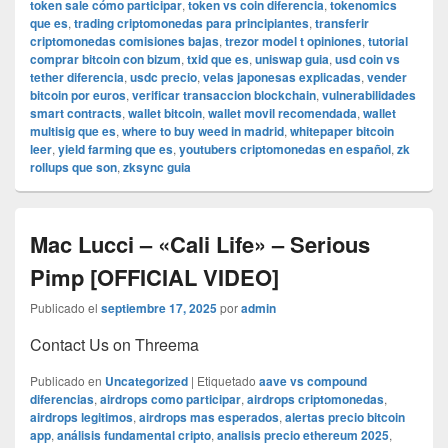
token sale cómo participar
,
token vs coin diferencia
,
tokenomics
que es
,
trading criptomonedas para principiantes
,
transferir
criptomonedas comisiones bajas
,
trezor model t opiniones
,
tutorial
comprar bitcoin con bizum
,
txid que es
,
uniswap guia
,
usd coin vs
tether diferencia
,
usdc precio
,
velas japonesas explicadas
,
vender
bitcoin por euros
,
verificar transaccion blockchain
,
vulnerabilidades
smart contracts
,
wallet bitcoin
,
wallet movil recomendada
,
wallet
multisig que es
,
where to buy weed in madrid
,
whitepaper bitcoin
leer
,
yield farming que es
,
youtubers criptomonedas en español
,
zk
rollups que son
,
zksync guia
Mac Lucci – «Cali Life» – Serious
Pimp [OFFICIAL VIDEO]
Publicado el
septiembre 17, 2025
por
admin
Contact Us on Threema
Publicado en
Uncategorized
|
Etiquetado
aave vs compound
diferencias
,
airdrops como participar
,
airdrops criptomonedas
,
airdrops legitimos
,
airdrops mas esperados
,
alertas precio bitcoin
app
,
análisis fundamental cripto
,
analisis precio ethereum 2025
,