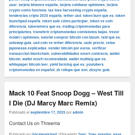
usar
,
tarjeta binance españa
,
tarjeta coinbase opiniones
,
tarjeta
crypto como funciona
,
tax loss harvesting crypto españa
,
tendencias cripto 2025 españa
,
tether usd
,
token burn que es
,
token
launchpad españa
,
token sale cómo participar
,
token vs coin
diferencia
,
tokenomics que es
,
trading criptomonedas para
principiantes
,
transferir criptomonedas comisiones bajas
,
trezor
model t opiniones
,
tutorial comprar bitcoin con bizum
,
txid que es
,
uniswap guia
,
usd coin vs tether diferencia
,
usdc precio
,
velas
japonesas explicadas
,
vender bitcoin por euros
,
verificar
transaccion blockchain
,
vulnerabilidades smart contracts
,
wallet
bitcoin
,
wallet movil recomendada
,
wallet multisig que es
,
whitepaper bitcoin leer
,
yield farming que es
,
youtubers
criptomonedas en español
,
zk rollups que son
,
zksync guia
Mack 10 Feat Snoop Dogg – West Till
I Die (DJ Marcy Marc Remix)
Publicado el
septiembre 17, 2025
por
admin
Contact Us on Threema
Publicado en
Uncategorized
|
Etiquetado
2pac
,
2pac asesino
,
aave