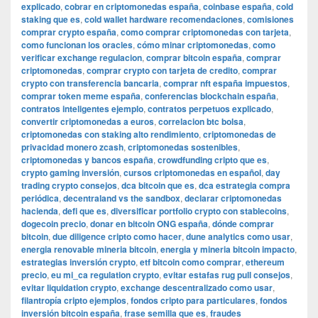
explicado
,
cobrar en criptomonedas españa
,
coinbase españa
,
cold
staking que es
,
cold wallet hardware recomendaciones
,
comisiones
comprar crypto españa
,
como comprar criptomonedas con tarjeta
,
como funcionan los oracles
,
cómo minar criptomonedas
,
como
verificar exchange regulacion
,
comprar bitcoin españa
,
comprar
criptomonedas
,
comprar crypto con tarjeta de credito
,
comprar
crypto con transferencia bancaria
,
comprar nft españa impuestos
,
comprar token meme españa
,
conferencias blockchain españa
,
contratos inteligentes ejemplo
,
contratos perpetuos explicado
,
convertir criptomonedas a euros
,
correlacion btc bolsa
,
criptomonedas con staking alto rendimiento
,
criptomonedas de
privacidad monero zcash
,
criptomonedas sostenibles
,
criptomonedas y bancos españa
,
crowdfunding cripto que es
,
crypto gaming inversión
,
cursos criptomonedas en español
,
day
trading crypto consejos
,
dca bitcoin que es
,
dca estrategia compra
periódica
,
decentraland vs the sandbox
,
declarar criptomonedas
hacienda
,
defi que es
,
diversificar portfolio crypto con stablecoins
,
dogecoin precio
,
donar en bitcoin ONG españa
,
dónde comprar
bitcoin
,
due diligence cripto como hacer
,
dune analytics como usar
,
energia renovable mineria bitcoin
,
energia y mineria bitcoin impacto
,
estrategias inversión crypto
,
etf bitcoin como comprar
,
ethereum
precio
,
eu mi_ca regulation crypto
,
evitar estafas rug pull consejos
,
evitar liquidation crypto
,
exchange descentralizado como usar
,
filantropía cripto ejemplos
,
fondos cripto para particulares
,
fondos
inversión bitcoin españa
,
frase semilla que es
,
fraudes