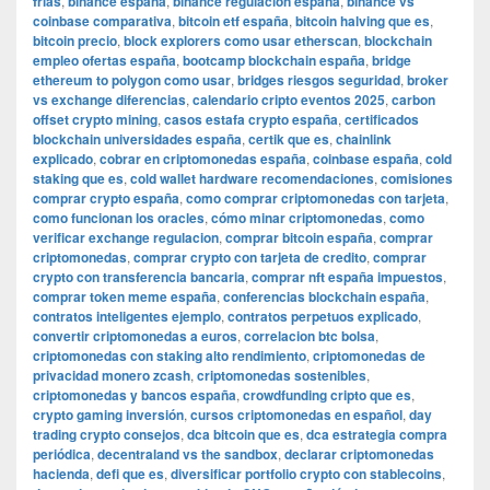
frías
,
binance españa
,
binance regulacion españa
,
binance vs
coinbase comparativa
,
bitcoin etf españa
,
bitcoin halving que es
,
bitcoin precio
,
block explorers como usar etherscan
,
blockchain
empleo ofertas españa
,
bootcamp blockchain españa
,
bridge
ethereum to polygon como usar
,
bridges riesgos seguridad
,
broker
vs exchange diferencias
,
calendario cripto eventos 2025
,
carbon
offset crypto mining
,
casos estafa crypto españa
,
certificados
blockchain universidades españa
,
certik que es
,
chainlink
explicado
,
cobrar en criptomonedas españa
,
coinbase españa
,
cold
staking que es
,
cold wallet hardware recomendaciones
,
comisiones
comprar crypto españa
,
como comprar criptomonedas con tarjeta
,
como funcionan los oracles
,
cómo minar criptomonedas
,
como
verificar exchange regulacion
,
comprar bitcoin españa
,
comprar
criptomonedas
,
comprar crypto con tarjeta de credito
,
comprar
crypto con transferencia bancaria
,
comprar nft españa impuestos
,
comprar token meme españa
,
conferencias blockchain españa
,
contratos inteligentes ejemplo
,
contratos perpetuos explicado
,
convertir criptomonedas a euros
,
correlacion btc bolsa
,
criptomonedas con staking alto rendimiento
,
criptomonedas de
privacidad monero zcash
,
criptomonedas sostenibles
,
criptomonedas y bancos españa
,
crowdfunding cripto que es
,
crypto gaming inversión
,
cursos criptomonedas en español
,
day
trading crypto consejos
,
dca bitcoin que es
,
dca estrategia compra
periódica
,
decentraland vs the sandbox
,
declarar criptomonedas
hacienda
,
defi que es
,
diversificar portfolio crypto con stablecoins
,