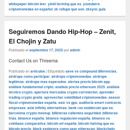
whitepaper bitcoin leer
,
yield farming que es
,
youtubers
criptomonedas en español
,
zk rollups que son
,
zksync guia
Seguiremos Dando Hip-Hop – Zenit,
El Chojin y Zatu
Publicado el
septiembre 17, 2025
por
admin
Contact Us on Threema
Publicado en
articulos
|
Etiquetado
aave vs compound diferencias
,
airdrops como participar
,
airdrops criptomonedas
,
airdrops
legitimos
,
airdrops mas esperados
,
alertas precio bitcoin app
,
análisis fundamental cripto
,
analisis precio ethereum 2025
,
análisis
técnico crypto
,
apertura mercados crypto correlacion
,
aprender
trading crypto gratis
,
aprovechar volatilidad criptomonedas
,
asesor
fiscal criptomonedas españa
,
asic vs gpu
,
auditoría smart contracts
empresas
,
axie infinity alternativas
,
bank run stablecoin que es
,
barcelona crypto meetup
,
billeteras calientes seguridad
,
billeteras
frías
,
binance españa
,
binance regulacion españa
,
binance vs
coinbase comparativa
,
bitcoin etf españa
,
bitcoin halving que es
,
bitcoin precio
,
block explorers como usar etherscan
,
blockchain