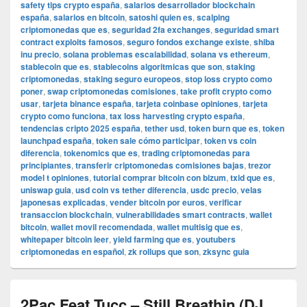
safety tips crypto españa
,
salarios desarrollador blockchain
españa
,
salarios en bitcoin
,
satoshi quien es
,
scalping
criptomonedas que es
,
seguridad 2fa exchanges
,
seguridad smart
contract exploits famosos
,
seguro fondos exchange existe
,
shiba
inu precio
,
solana problemas escalabilidad
,
solana vs ethereum
,
stablecoin que es
,
stablecoins algoritmicas que son
,
staking
criptomonedas
,
staking seguro europeos
,
stop loss crypto como
poner
,
swap criptomonedas comisiones
,
take profit crypto como
usar
,
tarjeta binance españa
,
tarjeta coinbase opiniones
,
tarjeta
crypto como funciona
,
tax loss harvesting crypto españa
,
tendencias cripto 2025 españa
,
tether usd
,
token burn que es
,
token
launchpad españa
,
token sale cómo participar
,
token vs coin
diferencia
,
tokenomics que es
,
trading criptomonedas para
principiantes
,
transferir criptomonedas comisiones bajas
,
trezor
model t opiniones
,
tutorial comprar bitcoin con bizum
,
txid que es
,
uniswap guia
,
usd coin vs tether diferencia
,
usdc precio
,
velas
japonesas explicadas
,
vender bitcoin por euros
,
verificar
transaccion blockchain
,
vulnerabilidades smart contracts
,
wallet
bitcoin
,
wallet movil recomendada
,
wallet multisig que es
,
whitepaper bitcoin leer
,
yield farming que es
,
youtubers
criptomonedas en español
,
zk rollups que son
,
zksync guia
2Pac Feat Tucc – Still Breathin (DJ