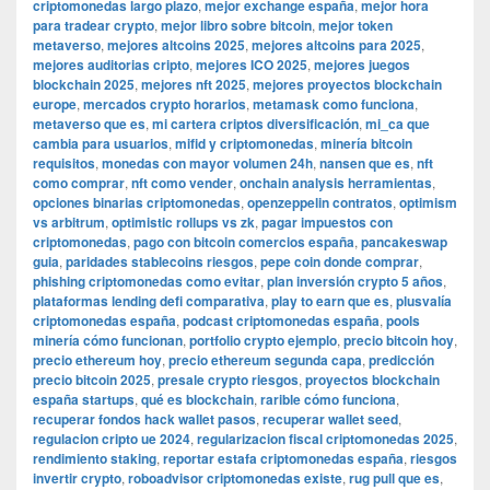
criptomonedas largo plazo
,
mejor exchange españa
,
mejor hora
para tradear crypto
,
mejor libro sobre bitcoin
,
mejor token
metaverso
,
mejores altcoins 2025
,
mejores altcoins para 2025
,
mejores auditorias cripto
,
mejores ICO 2025
,
mejores juegos
blockchain 2025
,
mejores nft 2025
,
mejores proyectos blockchain
europe
,
mercados crypto horarios
,
metamask como funciona
,
metaverso que es
,
mi cartera criptos diversificación
,
mi_ca que
cambia para usuarios
,
mifid y criptomonedas
,
minería bitcoin
requisitos
,
monedas con mayor volumen 24h
,
nansen que es
,
nft
como comprar
,
nft como vender
,
onchain analysis herramientas
,
opciones binarias criptomonedas
,
openzeppelin contratos
,
optimism
vs arbitrum
,
optimistic rollups vs zk
,
pagar impuestos con
criptomonedas
,
pago con bitcoin comercios españa
,
pancakeswap
guia
,
paridades stablecoins riesgos
,
pepe coin donde comprar
,
phishing criptomonedas como evitar
,
plan inversión crypto 5 años
,
plataformas lending defi comparativa
,
play to earn que es
,
plusvalía
criptomonedas españa
,
podcast criptomonedas españa
,
pools
minería cómo funcionan
,
portfolio crypto ejemplo
,
precio bitcoin hoy
,
precio ethereum hoy
,
precio ethereum segunda capa
,
predicción
precio bitcoin 2025
,
presale crypto riesgos
,
proyectos blockchain
españa startups
,
qué es blockchain
,
rarible cómo funciona
,
recuperar fondos hack wallet pasos
,
recuperar wallet seed
,
regulacion cripto ue 2024
,
regularizacion fiscal criptomonedas 2025
,
rendimiento staking
,
reportar estafa criptomonedas españa
,
riesgos
invertir crypto
,
roboadvisor criptomonedas existe
,
rug pull que es
,