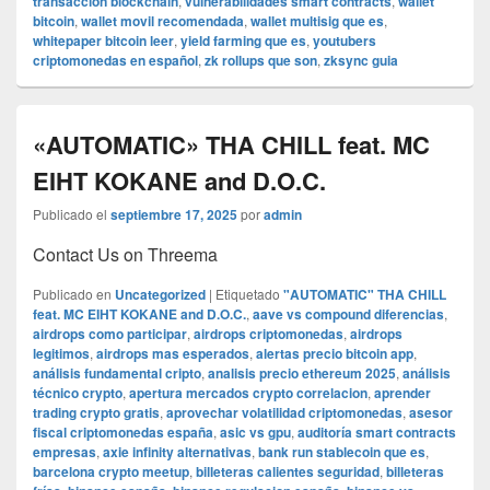
transaccion blockchain
,
vulnerabilidades smart contracts
,
wallet
bitcoin
,
wallet movil recomendada
,
wallet multisig que es
,
whitepaper bitcoin leer
,
yield farming que es
,
youtubers
criptomonedas en español
,
zk rollups que son
,
zksync guia
«AUTOMATIC» THA CHILL feat. MC
EIHT KOKANE and D.O.C.
Publicado el
septiembre 17, 2025
por
admin
Contact Us on Threema
Publicado en
Uncategorized
|
Etiquetado
"AUTOMATIC" THA CHILL
feat. MC EIHT KOKANE and D.O.C.
,
aave vs compound diferencias
,
airdrops como participar
,
airdrops criptomonedas
,
airdrops
legitimos
,
airdrops mas esperados
,
alertas precio bitcoin app
,
análisis fundamental cripto
,
analisis precio ethereum 2025
,
análisis
técnico crypto
,
apertura mercados crypto correlacion
,
aprender
trading crypto gratis
,
aprovechar volatilidad criptomonedas
,
asesor
fiscal criptomonedas españa
,
asic vs gpu
,
auditoría smart contracts
empresas
,
axie infinity alternativas
,
bank run stablecoin que es
,
barcelona crypto meetup
,
billeteras calientes seguridad
,
billeteras