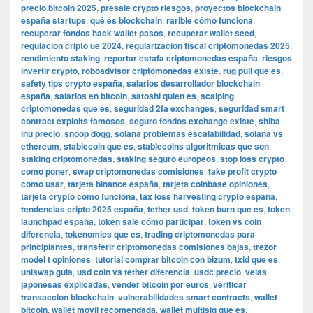
precio bitcoin 2025
,
presale crypto riesgos
,
proyectos blockchain
españa startups
,
qué es blockchain
,
rarible cómo funciona
,
recuperar fondos hack wallet pasos
,
recuperar wallet seed
,
regulacion cripto ue 2024
,
regularizacion fiscal criptomonedas 2025
,
rendimiento staking
,
reportar estafa criptomonedas españa
,
riesgos
invertir crypto
,
roboadvisor criptomonedas existe
,
rug pull que es
,
safety tips crypto españa
,
salarios desarrollador blockchain
españa
,
salarios en bitcoin
,
satoshi quien es
,
scalping
criptomonedas que es
,
seguridad 2fa exchanges
,
seguridad smart
contract exploits famosos
,
seguro fondos exchange existe
,
shiba
inu precio
,
snoop dogg
,
solana problemas escalabilidad
,
solana vs
ethereum
,
stablecoin que es
,
stablecoins algoritmicas que son
,
staking criptomonedas
,
staking seguro europeos
,
stop loss crypto
como poner
,
swap criptomonedas comisiones
,
take profit crypto
como usar
,
tarjeta binance españa
,
tarjeta coinbase opiniones
,
tarjeta crypto como funciona
,
tax loss harvesting crypto españa
,
tendencias cripto 2025 españa
,
tether usd
,
token burn que es
,
token
launchpad españa
,
token sale cómo participar
,
token vs coin
diferencia
,
tokenomics que es
,
trading criptomonedas para
principiantes
,
transferir criptomonedas comisiones bajas
,
trezor
model t opiniones
,
tutorial comprar bitcoin con bizum
,
txid que es
,
uniswap guia
,
usd coin vs tether diferencia
,
usdc precio
,
velas
japonesas explicadas
,
vender bitcoin por euros
,
verificar
transaccion blockchain
,
vulnerabilidades smart contracts
,
wallet
bitcoin
,
wallet movil recomendada
,
wallet multisig que es
,