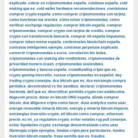
explicado
,
cobrar en criptomonedas españa
,
coinbase españa
,
cold
staking que es
,
cold wallet hardware recomendaciones
,
comisiones
comprar crypto españa
,
como comprar criptomonedas con tarjeta
,
como funcionan los oracles
,
cómo minar criptomonedas
,
como
verificar exchange regulacion
,
comprar bitcoin españa
,
comprar
criptomonedas
,
comprar crypto con tarjeta de credito
,
comprar
crypto con transferencia bancaria
,
comprar nft españa impuestos
,
comprar token meme españa
,
conferencias blockchain españa
,
contratos inteligentes ejemplo
,
contratos perpetuos explicado
,
convertir criptomonedas a euros
,
correlacion btc bolsa
,
criptomonedas con staking alto rendimiento
,
criptomonedas de
privacidad monero zcash
,
criptomonedas sostenibles
,
criptomonedas y bancos españa
,
crowdfunding cripto que es
,
crypto gaming inversión
,
cursos criptomonedas en español
,
day
trading crypto consejos
,
dca bitcoin que es
,
dca estrategia compra
periódica
,
decentraland vs the sandbox
,
declarar criptomonedas
hacienda
,
defi que es
,
diversificar portfolio crypto con stablecoins
,
dogecoin precio
,
donar en bitcoin ONG españa
,
dónde comprar
bitcoin
,
due diligence cripto como hacer
,
dune analytics como usar
,
energia renovable mineria bitcoin
,
energia y mineria bitcoin impacto
,
estrategias inversión crypto
,
etf bitcoin como comprar
,
ethereum
precio
,
eu mi_ca regulation crypto
,
evitar estafas rug pull consejos
,
evitar liquidation crypto
,
exchange descentralizado como usar
,
filantropía cripto ejemplos
,
fondos cripto para particulares
,
fondos
inversión bitcoin españa
,
frase semilla que es
,
fraudes