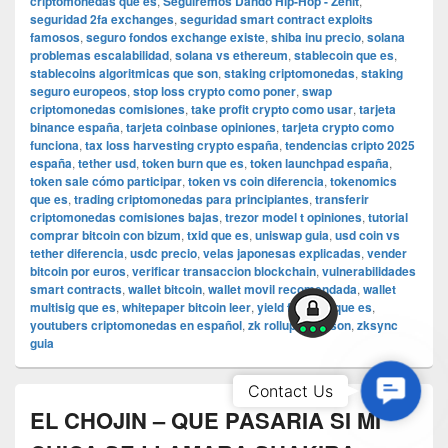
criptomonedas que es
,
Seguiremos Dando Hip-Hop - Zenit
,
seguridad 2fa exchanges
,
seguridad smart contract exploits
famosos
,
seguro fondos exchange existe
,
shiba inu precio
,
solana
problemas escalabilidad
,
solana vs ethereum
,
stablecoin que es
,
stablecoins algoritmicas que son
,
staking criptomonedas
,
staking
seguro europeos
,
stop loss crypto como poner
,
swap
criptomonedas comisiones
,
take profit crypto como usar
,
tarjeta
binance españa
,
tarjeta coinbase opiniones
,
tarjeta crypto como
funciona
,
tax loss harvesting crypto españa
,
tendencias cripto 2025
españa
,
tether usd
,
token burn que es
,
token launchpad españa
,
token sale cómo participar
,
token vs coin diferencia
,
tokenomics
que es
,
trading criptomonedas para principiantes
,
transferir
criptomonedas comisiones bajas
,
trezor model t opiniones
,
tutorial
comprar bitcoin con bizum
,
txid que es
,
uniswap guia
,
usd coin vs
tether diferencia
,
usdc precio
,
velas japonesas explicadas
,
vender
bitcoin por euros
,
verificar transaccion blockchain
,
vulnerabilidades
smart contracts
,
wallet bitcoin
,
wallet movil recomendada
,
wallet
multisig que es
,
whitepaper bitcoin leer
,
yield farming que es
,
youtubers criptomonedas en español
,
zk rollups que son
,
zksync
guia
Contac
Contact Us
Us
EL CHOJIN – QUE PASARIA SI MI