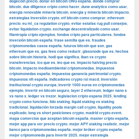
dogecoin precio
,
donar en bitcoin ONG españa
,
dónde comprar
bitcoin
,
due diligence cripto como hacer
,
dune analytics como usar
,
energia renovable mineria bitcoin
,
energia y mineria bitcoin impacto
,
estrategias inversión crypto
,
etf bitcoin como comprar
,
ethereum
precio
,
eu mi_ca regulation crypto
,
evitar estafas rug pull consejos
,
evitar liquidation crypto
,
exchange descentralizado como usar
,
filantropía cripto ejemplos
,
fondos cripto para particulares
,
fondos
inversión bitcoin españa
,
frase semilla que es
,
fraudes
criptomonedas casos españa
,
futuros bitcoin que son
,
gas
ethereum que es
,
gas fees como reducir
,
glassnode que es
,
hechos
sobre bitcoin historia
,
hodl que significa
,
iban vs crypto
transferencias
,
ico que es
,
ieo que es
,
impacto halving precio
bitcoin
,
impacto medioambiental criptomonedas
,
impuestos
criptomonedas españa
,
impuestos ganancia patrimonial crypto
,
impuestos nft españa
,
indicadores crypto rsi macd
,
inversión
institucional crypto europa
,
invertir 1000 euros en criptomonedas
ejemplo
,
invertir en bitcoin seguro
,
layer 2 ethereum
,
ledger nano s
vs nano x
,
ledger vs trezor
,
legislacion cripto espana 2025
,
lending
crypto como funciona
,
lido staking
,
liquid staking vs staking
tradicional
,
liquidación forzada margin call crypto
,
liquidity pools
explicado
,
long vs short posiciones crypto
,
madrid crypto event
,
mapa comercios que aceptan bitcoin españa
,
master cripto españa
,
mejor app para ver precio crypto
,
mejor APY staking realistic
,
mejor
banco para criptomonedas españa
,
mejor bróker crypto españa
,
mejor criptomoneda para invertir 2025
,
mejor estrategia