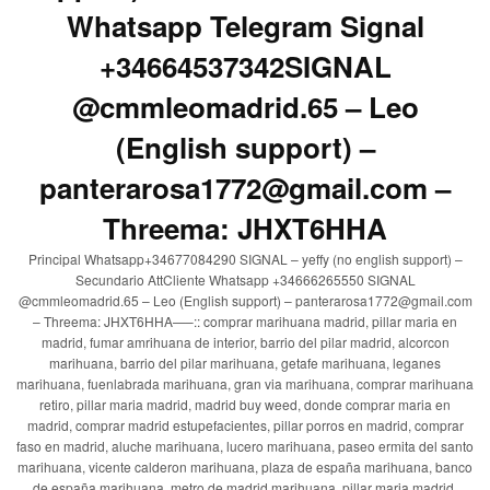
Whatsapp Telegram Signal
+34664537342SIGNAL
@cmmleomadrid.65 – Leo
(English support) –
panterarosa1772@gmail.com –
Threema: JHXT6HHA
Principal Whatsapp+34677084290 SIGNAL – yeffy (no english support) –
Secundario AttCliente Whatsapp +34666265550 SIGNAL
@cmmleomadrid.65 – Leo (English support) – panterarosa1772@gmail.com
– Threema: JHXT6HHA—–:: comprar marihuana madrid, pillar maria en
madrid, fumar amrihuana de interior, barrio del pilar madrid, alcorcon
marihuana, barrio del pilar marihuana, getafe marihuana, leganes
marihuana, fuenlabrada marihuana, gran via marihuana, comprar marihuana
retiro, pillar maria madrid, madrid buy weed, donde comprar maria en
madrid, comprar madrid estupefacientes, pillar porros en madrid, comprar
faso en madrid, aluche marihuana, lucero marihuana, paseo ermita del santo
marihuana, vicente calderon marihuana, plaza de españa marihuana, banco
de españa marihuana, metro de madrid marihuana, pillar maria madrid,