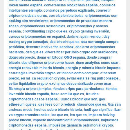
token meme españa
,
conferencias blockchain españa
,
contratos
inteligentes ejemplo
,
contratos perpetuos explicado
,
convertir
criptomonedas a euros
,
correlacion btc bolsa
,
criptomonedas con
staking alto rendimiento
,
criptomonedas de privacidad monero
zcash
,
criptomonedas sostenibles
,
criptomonedas y bancos
españa
,
crowdfunding cripto que es
,
crypto gaming inversión
,
cursos criptomonedas en español
,
darknet spain vendor
,
day
trading crypto consejos
,
dca bitcoin que es
,
dca estrategia compra
periódica
,
decentraland vs the sandbox
,
declarar criptomonedas
hacienda
,
defi que es
,
diversificar portfolio crypto con stablecoins
,
dogecoin precio
,
donar en bitcoin ONG españa
,
dónde comprar
bitcoin
,
due diligence cripto como hacer
,
dune analytics como usar
,
energia renovable mineria bitcoin
,
energia y mineria bitcoin impacto
,
estrategias inversión crypto
,
etf bitcoin como comprar
,
ethereum
precio
,
eu mi_ca regulation crypto
,
evitar estafas rug pull consejos
,
evitar liquidation crypto
,
exchange descentralizado como usar
,
filantropía cripto ejemplos
,
fondos cripto para particulares
,
fondos
inversión bitcoin españa
,
frase semilla que es
,
fraudes
criptomonedas casos españa
,
futuros bitcoin que son
,
gas
ethereum que es
,
gas fees como reducir
,
glassnode que es
,
Gta san
andreas mods
,
hechos sobre bitcoin historia
,
hodl que significa
,
iban
vs crypto transferencias
,
ico que es
,
ieo que es
,
impacto halving
precio bitcoin
,
impacto medioambiental criptomonedas
,
impuestos
criptomonedas españa
,
impuestos ganancia patrimonial crypto
,