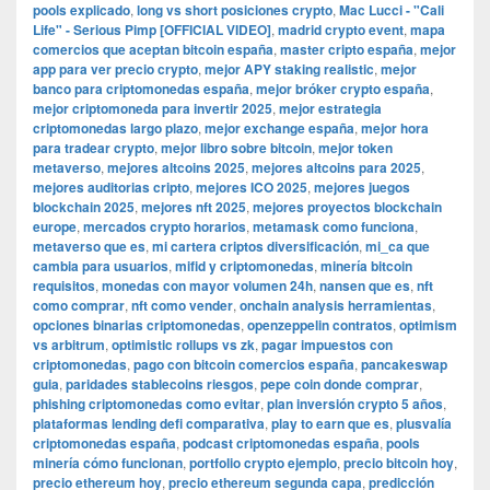
pools explicado
,
long vs short posiciones crypto
,
Mac Lucci - "Cali
Life" - Serious Pimp [OFFICIAL VIDEO]
,
madrid crypto event
,
mapa
comercios que aceptan bitcoin españa
,
master cripto españa
,
mejor
app para ver precio crypto
,
mejor APY staking realistic
,
mejor
banco para criptomonedas españa
,
mejor bróker crypto españa
,
mejor criptomoneda para invertir 2025
,
mejor estrategia
criptomonedas largo plazo
,
mejor exchange españa
,
mejor hora
para tradear crypto
,
mejor libro sobre bitcoin
,
mejor token
metaverso
,
mejores altcoins 2025
,
mejores altcoins para 2025
,
mejores auditorias cripto
,
mejores ICO 2025
,
mejores juegos
blockchain 2025
,
mejores nft 2025
,
mejores proyectos blockchain
europe
,
mercados crypto horarios
,
metamask como funciona
,
metaverso que es
,
mi cartera criptos diversificación
,
mi_ca que
cambia para usuarios
,
mifid y criptomonedas
,
minería bitcoin
requisitos
,
monedas con mayor volumen 24h
,
nansen que es
,
nft
como comprar
,
nft como vender
,
onchain analysis herramientas
,
opciones binarias criptomonedas
,
openzeppelin contratos
,
optimism
vs arbitrum
,
optimistic rollups vs zk
,
pagar impuestos con
criptomonedas
,
pago con bitcoin comercios españa
,
pancakeswap
guia
,
paridades stablecoins riesgos
,
pepe coin donde comprar
,
phishing criptomonedas como evitar
,
plan inversión crypto 5 años
,
plataformas lending defi comparativa
,
play to earn que es
,
plusvalía
criptomonedas españa
,
podcast criptomonedas españa
,
pools
minería cómo funcionan
,
portfolio crypto ejemplo
,
precio bitcoin hoy
,
precio ethereum hoy
,
precio ethereum segunda capa
,
predicción