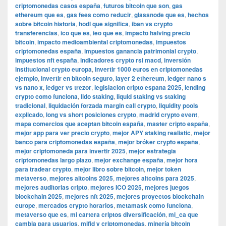
criptomonedas casos españa
,
futuros bitcoin que son
,
gas
ethereum que es
,
gas fees como reducir
,
glassnode que es
,
hechos
sobre bitcoin historia
,
hodl que significa
,
iban vs crypto
transferencias
,
ico que es
,
ieo que es
,
impacto halving precio
bitcoin
,
impacto medioambiental criptomonedas
,
impuestos
criptomonedas españa
,
impuestos ganancia patrimonial crypto
,
impuestos nft españa
,
indicadores crypto rsi macd
,
inversión
institucional crypto europa
,
invertir 1000 euros en criptomonedas
ejemplo
,
invertir en bitcoin seguro
,
layer 2 ethereum
,
ledger nano s
vs nano x
,
ledger vs trezor
,
legislacion cripto espana 2025
,
lending
crypto como funciona
,
lido staking
,
liquid staking vs staking
tradicional
,
liquidación forzada margin call crypto
,
liquidity pools
explicado
,
long vs short posiciones crypto
,
madrid crypto event
,
mapa comercios que aceptan bitcoin españa
,
master cripto españa
,
mejor app para ver precio crypto
,
mejor APY staking realistic
,
mejor
banco para criptomonedas españa
,
mejor bróker crypto españa
,
mejor criptomoneda para invertir 2025
,
mejor estrategia
criptomonedas largo plazo
,
mejor exchange españa
,
mejor hora
para tradear crypto
,
mejor libro sobre bitcoin
,
mejor token
metaverso
,
mejores altcoins 2025
,
mejores altcoins para 2025
,
mejores auditorias cripto
,
mejores ICO 2025
,
mejores juegos
blockchain 2025
,
mejores nft 2025
,
mejores proyectos blockchain
europe
,
mercados crypto horarios
,
metamask como funciona
,
metaverso que es
,
mi cartera criptos diversificación
,
mi_ca que
cambia para usuarios
,
mifid y criptomonedas
,
minería bitcoin