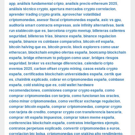
app
,
análisis fundamental cripto
,
analisis precio ethereum 2025
,
análisis técnico crypto
,
apertura mercados crypto correlacion
,
aprender trading crypto gratis
,
aprovechar volatilidad
criptomonedas
,
asesor fiscal criptomonedas españa
,
asic vs gpu
,
auditoría smart contracts empresas
,
axie infinity alternativas
,
bank
run stablecoin que es
,
barcelona crypto meetup
,
billeteras calientes
seguridad
,
billeteras frías
,
binance españa
,
binance regulacion
españa
,
binance vs coinbase comparativa
,
bitcoin etf españa
,
bitcoin halving que es
,
bitcoin precio
,
block explorers como usar
etherscan
,
blockchain empleo ofertas españa
,
bootcamp blockchain
españa
,
bridge ethereum to polygon como usar
,
bridges riesgos
seguridad
,
broker vs exchange diferencias
,
calendario cripto
eventos 2025
,
carbon offset crypto mining
,
casos estafa crypto
españa
,
certificados blockchain universidades españa
,
certik que
es
,
chainlink explicado
,
cobrar en criptomonedas españa
,
coinbase
españa
,
cold staking que es
,
cold wallet hardware
recomendaciones
,
comisiones comprar crypto españa
,
como
comprar criptomonedas con tarjeta
,
como funcionan los oracles
,
cómo minar criptomonedas
,
como verificar exchange regulacion
,
comprar bitcoin españa
,
comprar criptomonedas
,
comprar crypto
con tarjeta de credito
,
comprar crypto con transferencia bancaria
,
comprar nft españa impuestos
,
comprar token meme españa
,
conferencias blockchain españa
,
contratos inteligentes ejemplo
,
contratos perpetuos explicado
,
convertir criptomonedas a euros
,
correlacion btc bolsa
,
criptomonedas con staking alto rendimiento
,