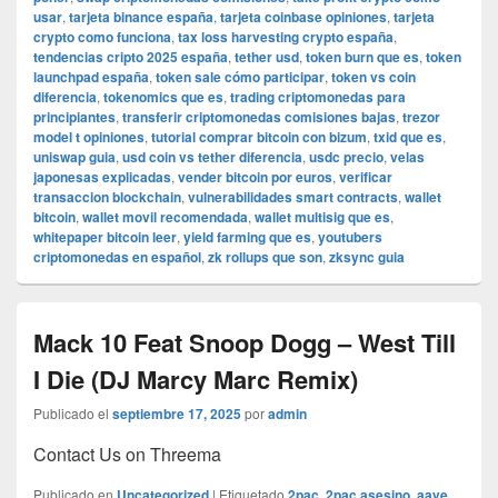
usar
,
tarjeta binance españa
,
tarjeta coinbase opiniones
,
tarjeta
crypto como funciona
,
tax loss harvesting crypto españa
,
tendencias cripto 2025 españa
,
tether usd
,
token burn que es
,
token
launchpad españa
,
token sale cómo participar
,
token vs coin
diferencia
,
tokenomics que es
,
trading criptomonedas para
principiantes
,
transferir criptomonedas comisiones bajas
,
trezor
model t opiniones
,
tutorial comprar bitcoin con bizum
,
txid que es
,
uniswap guia
,
usd coin vs tether diferencia
,
usdc precio
,
velas
japonesas explicadas
,
vender bitcoin por euros
,
verificar
transaccion blockchain
,
vulnerabilidades smart contracts
,
wallet
bitcoin
,
wallet movil recomendada
,
wallet multisig que es
,
whitepaper bitcoin leer
,
yield farming que es
,
youtubers
criptomonedas en español
,
zk rollups que son
,
zksync guia
Mack 10 Feat Snoop Dogg – West Till
I Die (DJ Marcy Marc Remix)
Publicado el
septiembre 17, 2025
por
admin
Contact Us on Threema
Publicado en
Uncategorized
|
Etiquetado
2pac
,
2pac asesino
,
aave