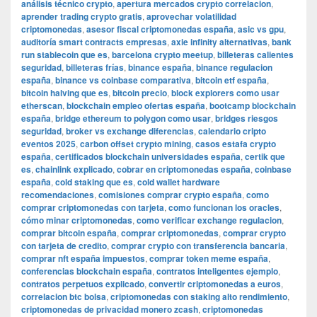
análisis técnico crypto
,
apertura mercados crypto correlacion
,
aprender trading crypto gratis
,
aprovechar volatilidad
criptomonedas
,
asesor fiscal criptomonedas españa
,
asic vs gpu
,
auditoría smart contracts empresas
,
axie infinity alternativas
,
bank
run stablecoin que es
,
barcelona crypto meetup
,
billeteras calientes
seguridad
,
billeteras frías
,
binance españa
,
binance regulacion
españa
,
binance vs coinbase comparativa
,
bitcoin etf españa
,
bitcoin halving que es
,
bitcoin precio
,
block explorers como usar
etherscan
,
blockchain empleo ofertas españa
,
bootcamp blockchain
españa
,
bridge ethereum to polygon como usar
,
bridges riesgos
seguridad
,
broker vs exchange diferencias
,
calendario cripto
eventos 2025
,
carbon offset crypto mining
,
casos estafa crypto
españa
,
certificados blockchain universidades españa
,
certik que
es
,
chainlink explicado
,
cobrar en criptomonedas españa
,
coinbase
españa
,
cold staking que es
,
cold wallet hardware
recomendaciones
,
comisiones comprar crypto españa
,
como
comprar criptomonedas con tarjeta
,
como funcionan los oracles
,
cómo minar criptomonedas
,
como verificar exchange regulacion
,
comprar bitcoin españa
,
comprar criptomonedas
,
comprar crypto
con tarjeta de credito
,
comprar crypto con transferencia bancaria
,
comprar nft españa impuestos
,
comprar token meme españa
,
conferencias blockchain españa
,
contratos inteligentes ejemplo
,
contratos perpetuos explicado
,
convertir criptomonedas a euros
,
correlacion btc bolsa
,
criptomonedas con staking alto rendimiento
,
criptomonedas de privacidad monero zcash
,
criptomonedas