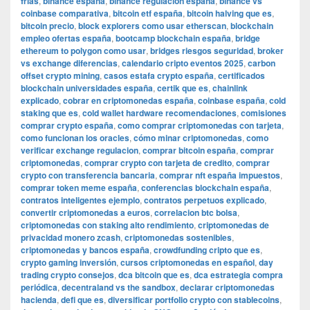
frías
,
binance españa
,
binance regulacion españa
,
binance vs
coinbase comparativa
,
bitcoin etf españa
,
bitcoin halving que es
,
bitcoin precio
,
block explorers como usar etherscan
,
blockchain
empleo ofertas españa
,
bootcamp blockchain españa
,
bridge
ethereum to polygon como usar
,
bridges riesgos seguridad
,
broker
vs exchange diferencias
,
calendario cripto eventos 2025
,
carbon
offset crypto mining
,
casos estafa crypto españa
,
certificados
blockchain universidades españa
,
certik que es
,
chainlink
explicado
,
cobrar en criptomonedas españa
,
coinbase españa
,
cold
staking que es
,
cold wallet hardware recomendaciones
,
comisiones
comprar crypto españa
,
como comprar criptomonedas con tarjeta
,
como funcionan los oracles
,
cómo minar criptomonedas
,
como
verificar exchange regulacion
,
comprar bitcoin españa
,
comprar
criptomonedas
,
comprar crypto con tarjeta de credito
,
comprar
crypto con transferencia bancaria
,
comprar nft españa impuestos
,
comprar token meme españa
,
conferencias blockchain españa
,
contratos inteligentes ejemplo
,
contratos perpetuos explicado
,
convertir criptomonedas a euros
,
correlacion btc bolsa
,
criptomonedas con staking alto rendimiento
,
criptomonedas de
privacidad monero zcash
,
criptomonedas sostenibles
,
criptomonedas y bancos españa
,
crowdfunding cripto que es
,
crypto gaming inversión
,
cursos criptomonedas en español
,
day
trading crypto consejos
,
dca bitcoin que es
,
dca estrategia compra
periódica
,
decentraland vs the sandbox
,
declarar criptomonedas
hacienda
,
defi que es
,
diversificar portfolio crypto con stablecoins
,