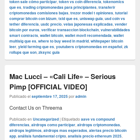
token sale cómo participar
,
token vs coin diferencia
,
tokenomics
que es
,
trading criptomonedas para principiantes
,
transferir
criptomonedas comisiones bajas
,
trezor model t opiniones
,
tutorial
comprar bitcoin con bizum
,
txid que es
,
uniswap guia
,
usd coin vs
tether diferencia
,
usdc precio
,
velas japonesas explicadas
,
vender
bitcoin por euros
,
verificar transaccion blockchain
,
vulnerabilidades
smart contracts
,
wallet bitcoin
,
wallet movil recomendada
,
wallet
multisig que es
,
where to buy weed in madrid
,
whitepaper bitcoin
leer
,
yield farming que es
,
youtubers criptomonedas en español
,
zk
rollups que son
,
zksync guia
Mac Lucci – «Cali Life» – Serious
Pimp [OFFICIAL VIDEO]
Publicado el
septiembre 17, 2025
por
admin
Contact Us on Threema
Publicado en
Uncategorized
|
Etiquetado
aave vs compound
diferencias
,
airdrops como participar
,
airdrops criptomonedas
,
airdrops legitimos
,
airdrops mas esperados
,
alertas precio bitcoin
app
,
análisis fundamental cripto
,
analisis precio ethereum 2025
,