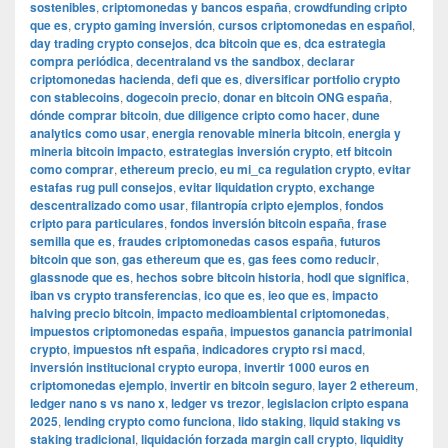
sostenibles
,
criptomonedas y bancos españa
,
crowdfunding cripto
que es
,
crypto gaming inversión
,
cursos criptomonedas en español
,
day trading crypto consejos
,
dca bitcoin que es
,
dca estrategia
compra periódica
,
decentraland vs the sandbox
,
declarar
criptomonedas hacienda
,
defi que es
,
diversificar portfolio crypto
con stablecoins
,
dogecoin precio
,
donar en bitcoin ONG españa
,
dónde comprar bitcoin
,
due diligence cripto como hacer
,
dune
analytics como usar
,
energia renovable mineria bitcoin
,
energia y
mineria bitcoin impacto
,
estrategias inversión crypto
,
etf bitcoin
como comprar
,
ethereum precio
,
eu mi_ca regulation crypto
,
evitar
estafas rug pull consejos
,
evitar liquidation crypto
,
exchange
descentralizado como usar
,
filantropía cripto ejemplos
,
fondos
cripto para particulares
,
fondos inversión bitcoin españa
,
frase
semilla que es
,
fraudes criptomonedas casos españa
,
futuros
bitcoin que son
,
gas ethereum que es
,
gas fees como reducir
,
glassnode que es
,
hechos sobre bitcoin historia
,
hodl que significa
,
iban vs crypto transferencias
,
ico que es
,
ieo que es
,
impacto
halving precio bitcoin
,
impacto medioambiental criptomonedas
,
impuestos criptomonedas españa
,
impuestos ganancia patrimonial
crypto
,
impuestos nft españa
,
indicadores crypto rsi macd
,
inversión institucional crypto europa
,
invertir 1000 euros en
criptomonedas ejemplo
,
invertir en bitcoin seguro
,
layer 2 ethereum
,
ledger nano s vs nano x
,
ledger vs trezor
,
legislacion cripto espana
2025
,
lending crypto como funciona
,
lido staking
,
liquid staking vs
staking tradicional
,
liquidación forzada margin call crypto
,
liquidity