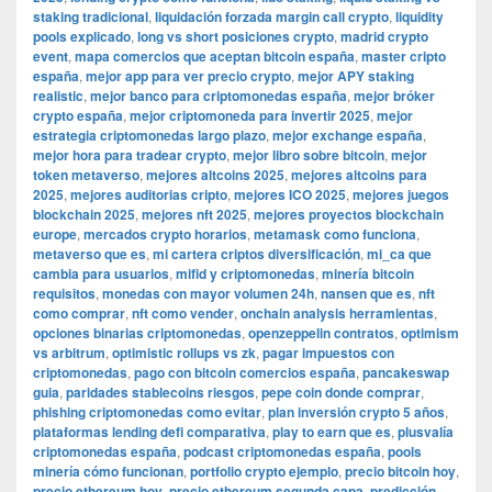
staking tradicional
,
liquidación forzada margin call crypto
,
liquidity
pools explicado
,
long vs short posiciones crypto
,
madrid crypto
event
,
mapa comercios que aceptan bitcoin españa
,
master cripto
españa
,
mejor app para ver precio crypto
,
mejor APY staking
realistic
,
mejor banco para criptomonedas españa
,
mejor bróker
crypto españa
,
mejor criptomoneda para invertir 2025
,
mejor
estrategia criptomonedas largo plazo
,
mejor exchange españa
,
mejor hora para tradear crypto
,
mejor libro sobre bitcoin
,
mejor
token metaverso
,
mejores altcoins 2025
,
mejores altcoins para
2025
,
mejores auditorias cripto
,
mejores ICO 2025
,
mejores juegos
blockchain 2025
,
mejores nft 2025
,
mejores proyectos blockchain
europe
,
mercados crypto horarios
,
metamask como funciona
,
metaverso que es
,
mi cartera criptos diversificación
,
mi_ca que
cambia para usuarios
,
mifid y criptomonedas
,
minería bitcoin
requisitos
,
monedas con mayor volumen 24h
,
nansen que es
,
nft
como comprar
,
nft como vender
,
onchain analysis herramientas
,
opciones binarias criptomonedas
,
openzeppelin contratos
,
optimism
vs arbitrum
,
optimistic rollups vs zk
,
pagar impuestos con
criptomonedas
,
pago con bitcoin comercios españa
,
pancakeswap
guia
,
paridades stablecoins riesgos
,
pepe coin donde comprar
,
phishing criptomonedas como evitar
,
plan inversión crypto 5 años
,
plataformas lending defi comparativa
,
play to earn que es
,
plusvalía
criptomonedas españa
,
podcast criptomonedas españa
,
pools
minería cómo funcionan
,
portfolio crypto ejemplo
,
precio bitcoin hoy
,
precio ethereum hoy
,
precio ethereum segunda capa
,
predicción