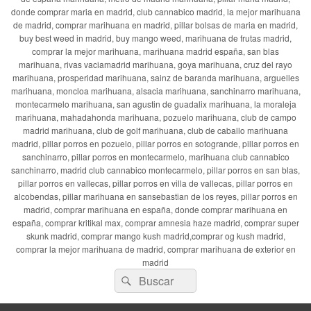
donde comprar maria en madrid, club cannabico madrid, la mejor marihuana
de madrid, comprar marihuana en madrid, pillar bolsas de maria en madrid,
buy best weed in madrid, buy mango weed, marihuana de frutas madrid,
comprar la mejor marihuana, marihuana madrid españa, san blas
marihuana, rivas vaciamadrid marihuana, goya marihuana, cruz del rayo
marihuana, prosperidad marihuana, sainz de baranda marihuana, arguelles
marihuana, moncloa marihuana, alsacia marihuana, sanchinarro marihuana,
montecarmelo marihuana, san agustin de guadalix marihuana, la moraleja
marihuana, mahadahonda marihuana, pozuelo marihuana, club de campo
madrid marihuana, club de golf marihuana, club de caballo marihuana
madrid, pillar porros en pozuelo, pillar porros en sotogrande, pillar porros en
sanchinarro, pillar porros en montecarmelo, marihuana club cannabico
sanchinarro, madrid club cannabico montecarmelo, pillar porros en san blas,
pillar porros en vallecas, pillar porros en villa de vallecas, pillar porros en
alcobendas, pillar marihuana en sansebastian de los reyes, pillar porros en
madrid, comprar marihuana en españa, donde comprar marihuana en
españa, comprar kritikal max, comprar amnesia haze madrid, comprar super
skunk madrid, comprar mango kush madrid,comprar og kush madrid,
comprar la mejor marihuana de madrid, comprar marihuana de exterior en
madrid
Buscar
Buscar
por: