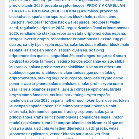
precio bitcoin 2025
,
presale crypto riesgos
,
PROK Y AKAPELLAH
FT AYAX - KUROSAWA (VIDEO OFICIAL) #16millas
,
proyectos
blockchain españa startups
,
qué es blockchain
,
rarible cómo
funciona
,
recuperar fondos hack wallet pasos
,
recuperar wallet
seed
,
regulacion cripto ue 2024
,
regularizacion fiscal criptomonedas
2025
,
rendimiento staking
,
reportar estafa criptomonedas españa
,
riesgos invertir crypto
,
roboadvisor criptomonedas existe
,
rug pull
que es
,
safety tips crypto españa
,
salarios desarrollador blockchain
españa
,
salarios en bitcoin
,
satoshi quien es
,
scalping
criptomonedas que es
,
seguridad 2fa exchanges
,
seguridad smart
contract exploits famosos
,
seguro fondos exchange existe
,
shiba
inu precio
,
solana problemas escalabilidad
,
solana vs ethereum
,
stablecoin que es
,
stablecoins algoritmicas que son
,
staking
criptomonedas
,
staking seguro europeos
,
stop loss crypto como
poner
,
swap criptomonedas comisiones
,
take profit crypto como
usar
,
tarjeta binance españa
,
tarjeta coinbase opiniones
,
tarjeta
crypto como funciona
,
tax loss harvesting crypto españa
,
tendencias cripto 2025 españa
,
tether usd
,
token burn que es
,
token
launchpad españa
,
token sale cómo participar
,
token vs coin
diferencia
,
tokenomics que es
,
trading criptomonedas para
principiantes
,
transferir criptomonedas comisiones bajas
,
trezor
model t opiniones
,
tutorial comprar bitcoin con bizum
,
txid que es
,
uniswap guia
,
usd coin vs tether diferencia
,
usdc precio
,
velas
japonesas explicadas
,
vender bitcoin por euros
,
verificar