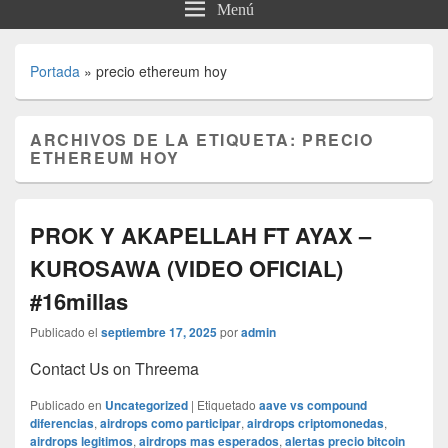
Menú
Portada
»
precio ethereum hoy
ARCHIVOS DE LA ETIQUETA:
PRECIO
ETHEREUM HOY
PROK Y AKAPELLAH FT AYAX –
KUROSAWA (VIDEO OFICIAL)
#16millas
Publicado el
septiembre 17, 2025
por
admin
Contact Us on Threema
Publicado en
Uncategorized
|
Etiquetado
aave vs compound
diferencias
,
airdrops como participar
,
airdrops criptomonedas
,
airdrops legitimos
,
airdrops mas esperados
,
alertas precio bitcoin