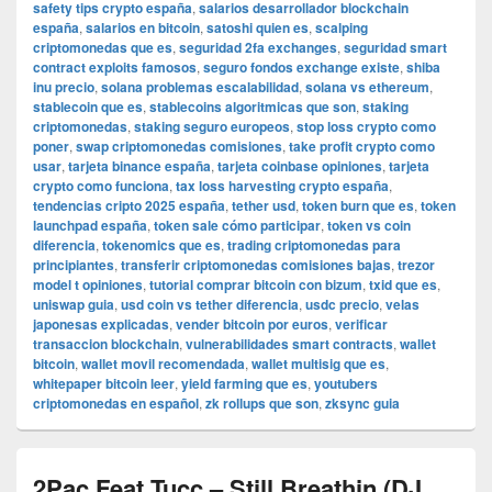
safety tips crypto españa
,
salarios desarrollador blockchain
españa
,
salarios en bitcoin
,
satoshi quien es
,
scalping
criptomonedas que es
,
seguridad 2fa exchanges
,
seguridad smart
contract exploits famosos
,
seguro fondos exchange existe
,
shiba
inu precio
,
solana problemas escalabilidad
,
solana vs ethereum
,
stablecoin que es
,
stablecoins algoritmicas que son
,
staking
criptomonedas
,
staking seguro europeos
,
stop loss crypto como
poner
,
swap criptomonedas comisiones
,
take profit crypto como
usar
,
tarjeta binance españa
,
tarjeta coinbase opiniones
,
tarjeta
crypto como funciona
,
tax loss harvesting crypto españa
,
tendencias cripto 2025 españa
,
tether usd
,
token burn que es
,
token
launchpad españa
,
token sale cómo participar
,
token vs coin
diferencia
,
tokenomics que es
,
trading criptomonedas para
principiantes
,
transferir criptomonedas comisiones bajas
,
trezor
model t opiniones
,
tutorial comprar bitcoin con bizum
,
txid que es
,
uniswap guia
,
usd coin vs tether diferencia
,
usdc precio
,
velas
japonesas explicadas
,
vender bitcoin por euros
,
verificar
transaccion blockchain
,
vulnerabilidades smart contracts
,
wallet
bitcoin
,
wallet movil recomendada
,
wallet multisig que es
,
whitepaper bitcoin leer
,
yield farming que es
,
youtubers
criptomonedas en español
,
zk rollups que son
,
zksync guia
2Pac Feat Tucc – Still Breathin (DJ