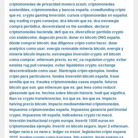
criptomonedas de privacidad monero zcash
,
criptomonedas
sostenibles
,
criptomonedas y bancos españa
,
crowdfunding cripto
que es
,
crypto gaming inversión
,
cursos criptomonedas en español
,
day trading crypto consejos
,
dca bitcoin que es
,
dca estrategia
compra periódica
,
decentraland vs the sandbox
,
declarar
criptomonedas hacienda
,
defi que es
,
diversificar portfolio crypto
con stablecoins
,
dogecoin precio
,
donar en bitcoin ONG españa
,
dónde comprar bitcoin
,
due diligence cripto como hacer
,
dune
analytics como usar
,
energia renovable mineria bitcoin
,
energia y
mineria bitcoin impacto
,
estrategias inversión crypto
,
etf bitcoin
como comprar
,
ethereum precio
,
eu mi_ca regulation crypto
,
evitar
estafas rug pull consejos
,
evitar liquidation crypto
,
exchange
descentralizado como usar
,
filantropía cripto ejemplos
,
fondos
cripto para particulares
,
fondos inversión bitcoin españa
,
frase
semilla que es
,
fraudes criptomonedas casos españa
,
futuros
bitcoin que son
,
gas ethereum que es
,
gas fees como reducir
,
glassnode que es
,
hechos sobre bitcoin historia
,
hodl que significa
,
iban vs crypto transferencias
,
ico que es
,
ieo que es
,
impacto
halving precio bitcoin
,
impacto medioambiental criptomonedas
,
impuestos criptomonedas españa
,
impuestos ganancia patrimonial
crypto
,
impuestos nft españa
,
indicadores crypto rsi macd
,
inversión institucional crypto europa
,
invertir 1000 euros en
criptomonedas ejemplo
,
invertir en bitcoin seguro
,
layer 2 ethereum
,
ledger nano s vs nano x
,
ledger vs trezor
,
legislacion cripto espana
2025
,
lending crypto como funciona
,
lido staking
,
liquid staking vs