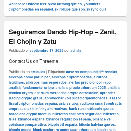
whitepaper bitcoin leer
,
yield farming que es
,
youtubers
criptomonedas en español
,
zk rollups que son
,
zksync guia
Seguiremos Dando Hip-Hop – Zenit,
El Chojin y Zatu
Publicado el
septiembre 17, 2025
por
admin
Contact Us on Threema
Publicado en
articulos
|
Etiquetado
aave vs compound diferencias
,
airdrops como participar
,
airdrops criptomonedas
,
airdrops
legitimos
,
airdrops mas esperados
,
alertas precio bitcoin app
,
análisis fundamental cripto
,
analisis precio ethereum 2025
,
análisis
técnico crypto
,
apertura mercados crypto correlacion
,
aprender
trading crypto gratis
,
aprovechar volatilidad criptomonedas
,
asesor
fiscal criptomonedas españa
,
asic vs gpu
,
auditoría smart contracts
empresas
,
axie infinity alternativas
,
bank run stablecoin que es
,
barcelona crypto meetup
,
billeteras calientes seguridad
,
billeteras
frías
,
binance españa
,
binance regulacion españa
,
binance vs
coinbase comparativa
,
bitcoin etf españa
,
bitcoin halving que es
,
bitcoin precio
,
block explorers como usar etherscan
,
blockchain