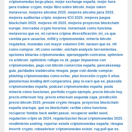
criptomonedas largo plazo
,
mejor exchange españa
,
mejor hora
para tradear crypto
,
mejor libro sobre bitcoin
,
mejor token
metaverso
,
mejores altcoins 2025
,
mejores altcoins para 2025
,
mejores auditorias cripto
,
mejores ICO 2025
,
mejores juegos
blockchain 2025
,
mejores nft 2025
,
mejores proyectos blockchain
europe
,
mercados crypto horarios
,
metamask como funciona
,
metaverso que es
,
mi cartera criptos diversificación
,
mi_ca que
cambia para usuarios
,
mifid y criptomonedas
,
minería bitcoin
requisitos
,
monedas con mayor volumen 24h
,
nansen que es
,
nft
como comprar
,
nft como vender
,
onchain analysis herramientas
,
opciones binarias criptomonedas
,
openzeppelin contratos
,
optimism
vs arbitrum
,
optimistic rollups vs zk
,
pagar impuestos con
criptomonedas
,
pago con bitcoin comercios españa
,
pancakeswap
guia
,
paridades stablecoins riesgos
,
pepe coin donde comprar
,
phishing criptomonedas como evitar
,
plan inversión crypto 5 años
,
plataformas lending defi comparativa
,
play to earn que es
,
plusvalía
criptomonedas españa
,
podcast criptomonedas españa
,
pools
minería cómo funcionan
,
portfolio crypto ejemplo
,
precio bitcoin hoy
,
precio ethereum hoy
,
precio ethereum segunda capa
,
predicción
precio bitcoin 2025
,
presale crypto riesgos
,
proyectos blockchain
españa startups
,
qué es blockchain
,
rarible cómo funciona
,
recuperar fondos hack wallet pasos
,
recuperar wallet seed
,
regulacion cripto ue 2024
,
regularizacion fiscal criptomonedas 2025
,
rendimiento staking
,
reportar estafa criptomonedas españa
,
riesgos
invertir crypto
,
roboadvisor criptomonedas existe
,
rug pull que es
,