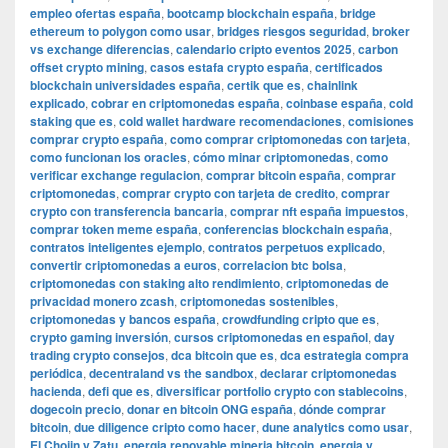
empleo ofertas españa
,
bootcamp blockchain españa
,
bridge
ethereum to polygon como usar
,
bridges riesgos seguridad
,
broker
vs exchange diferencias
,
calendario cripto eventos 2025
,
carbon
offset crypto mining
,
casos estafa crypto españa
,
certificados
blockchain universidades españa
,
certik que es
,
chainlink
explicado
,
cobrar en criptomonedas españa
,
coinbase españa
,
cold
staking que es
,
cold wallet hardware recomendaciones
,
comisiones
comprar crypto españa
,
como comprar criptomonedas con tarjeta
,
como funcionan los oracles
,
cómo minar criptomonedas
,
como
verificar exchange regulacion
,
comprar bitcoin españa
,
comprar
criptomonedas
,
comprar crypto con tarjeta de credito
,
comprar
crypto con transferencia bancaria
,
comprar nft españa impuestos
,
comprar token meme españa
,
conferencias blockchain españa
,
contratos inteligentes ejemplo
,
contratos perpetuos explicado
,
convertir criptomonedas a euros
,
correlacion btc bolsa
,
criptomonedas con staking alto rendimiento
,
criptomonedas de
privacidad monero zcash
,
criptomonedas sostenibles
,
criptomonedas y bancos españa
,
crowdfunding cripto que es
,
crypto gaming inversión
,
cursos criptomonedas en español
,
day
trading crypto consejos
,
dca bitcoin que es
,
dca estrategia compra
periódica
,
decentraland vs the sandbox
,
declarar criptomonedas
hacienda
,
defi que es
,
diversificar portfolio crypto con stablecoins
,
dogecoin precio
,
donar en bitcoin ONG españa
,
dónde comprar
bitcoin
,
due diligence cripto como hacer
,
dune analytics como usar
,
El Chojin y Zatu
,
energia renovable mineria bitcoin
,
energia y