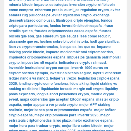
mineria bitcoin impacto
,
estrategias inversión crypto
,
etf bitcoin
como comprar
,
ethereum precio
,
eu mi_ca regulation crypto
,
evitar
estafas rug pull consejos
,
evitar liquidation crypto
,
exchange
descentralizado como usar
,
filantropía cripto ejemplos
,
fondos
cripto para particulares
,
fondos inversión bitcoin españa
,
frase
semilla que es
,
fraudes criptomonedas casos españa
,
futuros
bitcoin que son
,
gas ethereum que es
,
gas fees como reducir
,
glassnode que es
,
hechos sobre bitcoin historia
,
hodl que significa
,
iban vs crypto transferencias
,
ico que es
,
ieo que es
,
impacto
halving precio bitcoin
,
impacto medioambiental criptomonedas
,
impuestos criptomonedas españa
,
impuestos ganancia patrimonial
crypto
,
impuestos nft españa
,
indicadores crypto rsi macd
,
inversión institucional crypto europa
,
invertir 1000 euros en
criptomonedas ejemplo
,
invertir en bitcoin seguro
,
layer 2 ethereum
,
ledger nano s vs nano x
,
ledger vs trezor
,
legislacion cripto espana
2025
,
lending crypto como funciona
,
lido staking
,
liquid staking vs
staking tradicional
,
liquidación forzada margin call crypto
,
liquidity
pools explicado
,
long vs short posiciones crypto
,
madrid crypto
event
,
mapa comercios que aceptan bitcoin españa
,
master cripto
españa
,
mejor app para ver precio crypto
,
mejor APY staking
realistic
,
mejor banco para criptomonedas españa
,
mejor bróker
crypto españa
,
mejor criptomoneda para invertir 2025
,
mejor
estrategia criptomonedas largo plazo
,
mejor exchange españa
,
mejor hora para tradear crypto
,
mejor libro sobre bitcoin
,
mejor
token metaverso
,
mejores altcoins 2025
,
mejores altcoins para