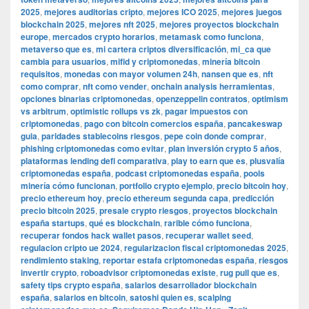
2025
,
mejores auditorias cripto
,
mejores ICO 2025
,
mejores juegos
blockchain 2025
,
mejores nft 2025
,
mejores proyectos blockchain
europe
,
mercados crypto horarios
,
metamask como funciona
,
metaverso que es
,
mi cartera criptos diversificación
,
mi_ca que
cambia para usuarios
,
mifid y criptomonedas
,
minería bitcoin
requisitos
,
monedas con mayor volumen 24h
,
nansen que es
,
nft
como comprar
,
nft como vender
,
onchain analysis herramientas
,
opciones binarias criptomonedas
,
openzeppelin contratos
,
optimism
vs arbitrum
,
optimistic rollups vs zk
,
pagar impuestos con
criptomonedas
,
pago con bitcoin comercios españa
,
pancakeswap
guia
,
paridades stablecoins riesgos
,
pepe coin donde comprar
,
phishing criptomonedas como evitar
,
plan inversión crypto 5 años
,
plataformas lending defi comparativa
,
play to earn que es
,
plusvalía
criptomonedas españa
,
podcast criptomonedas españa
,
pools
minería cómo funcionan
,
portfolio crypto ejemplo
,
precio bitcoin hoy
,
precio ethereum hoy
,
precio ethereum segunda capa
,
predicción
precio bitcoin 2025
,
presale crypto riesgos
,
proyectos blockchain
españa startups
,
qué es blockchain
,
rarible cómo funciona
,
recuperar fondos hack wallet pasos
,
recuperar wallet seed
,
regulacion cripto ue 2024
,
regularizacion fiscal criptomonedas 2025
,
rendimiento staking
,
reportar estafa criptomonedas españa
,
riesgos
invertir crypto
,
roboadvisor criptomonedas existe
,
rug pull que es
,
safety tips crypto españa
,
salarios desarrollador blockchain
españa
,
salarios en bitcoin
,
satoshi quien es
,
scalping