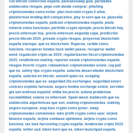
con bitcoin comercios españa
,
pancakeswap guia
,
paridades
stablecoins riesgos
,
pepe coin donde comprar
,
phishing
criptomonedas como evitar
,
plan inversión crypto 5 años
,
plataformas lending defi comparativa
,
play to earn que es
,
plusvalía
criptomonedas españa
,
podcast criptomonedas españa
,
pools
minería cómo funcionan
,
portfolio crypto ejemplo
,
precio bitcoin hoy
,
precio ethereum hoy
,
precio ethereum segunda capa
,
predicción
precio bitcoin 2025
,
presale crypto riesgos
,
proyectos blockchain
españa startups
,
qué es blockchain
,
Raperos
,
rarible cómo
funciona
,
recuperar fondos hack wallet pasos
,
recuperar wallet
seed
,
regulacion cripto ue 2024
,
regularizacion fiscal criptomonedas
2025
,
rendimiento staking
,
reportar estafa criptomonedas españa
,
riesgos invertir crypto
,
roboadvisor criptomonedas existe
,
rug pull
que es
,
safety tips crypto españa
,
salarios desarrollador blockchain
españa
,
salarios en bitcoin
,
satoshi quien es
,
scalping
criptomonedas que es
,
seguridad 2fa exchanges
,
seguridad smart
contract exploits famosos
,
seguro fondos exchange existe
,
servidor
gta san andreas español
,
shiba inu precio
,
solana problemas
escalabilidad
,
solana vs ethereum
,
Spain weed
,
stablecoin que es
,
stablecoins algoritmicas que son
,
staking criptomonedas
,
staking
seguro europeos
,
stop loss crypto como poner
,
swap
criptomonedas comisiones
,
take profit crypto como usar
,
tarjeta
binance españa
,
tarjeta coinbase opiniones
,
tarjeta crypto como
funciona
,
tax loss harvesting crypto españa
,
tendencias cripto 2025
españa
,
tether usd
,
token burn que es
,
token launchpad españa
,