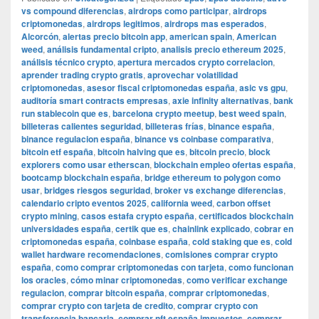
vs compound diferencias
,
airdrops como participar
,
airdrops
criptomonedas
,
airdrops legitimos
,
airdrops mas esperados
,
Alcorcón
,
alertas precio bitcoin app
,
american spain
,
American
weed
,
análisis fundamental cripto
,
analisis precio ethereum 2025
,
análisis técnico crypto
,
apertura mercados crypto correlacion
,
aprender trading crypto gratis
,
aprovechar volatilidad
criptomonedas
,
asesor fiscal criptomonedas españa
,
asic vs gpu
,
auditoría smart contracts empresas
,
axie infinity alternativas
,
bank
run stablecoin que es
,
barcelona crypto meetup
,
best weed spain
,
billeteras calientes seguridad
,
billeteras frías
,
binance españa
,
binance regulacion españa
,
binance vs coinbase comparativa
,
bitcoin etf españa
,
bitcoin halving que es
,
bitcoin precio
,
block
explorers como usar etherscan
,
blockchain empleo ofertas españa
,
bootcamp blockchain españa
,
bridge ethereum to polygon como
usar
,
bridges riesgos seguridad
,
broker vs exchange diferencias
,
calendario cripto eventos 2025
,
california weed
,
carbon offset
crypto mining
,
casos estafa crypto españa
,
certificados blockchain
universidades españa
,
certik que es
,
chainlink explicado
,
cobrar en
criptomonedas españa
,
coinbase españa
,
cold staking que es
,
cold
wallet hardware recomendaciones
,
comisiones comprar crypto
españa
,
como comprar criptomonedas con tarjeta
,
como funcionan
los oracles
,
cómo minar criptomonedas
,
como verificar exchange
regulacion
,
comprar bitcoin españa
,
comprar criptomonedas
,
comprar crypto con tarjeta de credito
,
comprar crypto con
transferencia bancaria
,
comprar nft españa impuestos
,
comprar