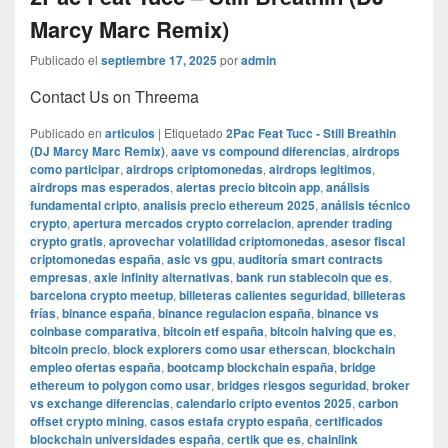
Marcy Marc Remix)
Publicado el
septiembre 17, 2025
por
admin
Contact Us on Threema
Publicado en
articulos
|
Etiquetado
2Pac Feat Tucc - Still Breathin
(DJ Marcy Marc Remix)
,
aave vs compound diferencias
,
airdrops
como participar
,
airdrops criptomonedas
,
airdrops legitimos
,
airdrops mas esperados
,
alertas precio bitcoin app
,
análisis
fundamental cripto
,
analisis precio ethereum 2025
,
análisis técnico
crypto
,
apertura mercados crypto correlacion
,
aprender trading
crypto gratis
,
aprovechar volatilidad criptomonedas
,
asesor fiscal
criptomonedas españa
,
asic vs gpu
,
auditoría smart contracts
empresas
,
axie infinity alternativas
,
bank run stablecoin que es
,
barcelona crypto meetup
,
billeteras calientes seguridad
,
billeteras
frías
,
binance españa
,
binance regulacion españa
,
binance vs
coinbase comparativa
,
bitcoin etf españa
,
bitcoin halving que es
,
bitcoin precio
,
block explorers como usar etherscan
,
blockchain
empleo ofertas españa
,
bootcamp blockchain españa
,
bridge
ethereum to polygon como usar
,
bridges riesgos seguridad
,
broker
vs exchange diferencias
,
calendario cripto eventos 2025
,
carbon
offset crypto mining
,
casos estafa crypto españa
,
certificados
blockchain universidades españa
,
certik que es
,
chainlink