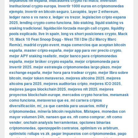
impuestos nft españa
,
indicadores crypto rsi macd
,
inversión
institucional crypto europa
,
invertir 1000 euros en criptomonedas
ejemplo
,
invertir en bitcoin seguro
,
Lavapiés
,
layer 2 ethereum
,
ledger nano s vs nano x
,
ledger vs trezor
,
legislacion cripto espana
2025
,
lending crypto como funciona
,
lido staking
,
liquid staking vs
staking tradicional
,
liquidación forzada margin call crypto
,
liquidity
pools explicado
,
live in spain
,
long vs short posiciones crypto
,
Mack
10
,
Mack 10 Feat Snoop Dogg - West Till I Die (DJ Marcy Marc
Remix)
,
madrid crypto event
,
mapa comercios que aceptan bitcoin
españa
,
master cripto españa
,
mejor app para ver precio crypto
,
mejor APY staking realistic
,
mejor banco para criptomonedas
españa
,
mejor bróker crypto españa
,
mejor criptomoneda para
invertir 2025
,
mejor estrategia criptomonedas largo plazo
,
mejor
exchange españa
,
mejor hora para tradear crypto
,
mejor libro sobre
bitcoin
,
mejor token metaverso
,
mejores altcoins 2025
,
mejores
altcoins para 2025
,
mejores auditorias cripto
,
mejores ICO 2025
,
mejores juegos blockchain 2025
,
mejores nft 2025
,
mejores
proyectos blockchain europe
,
mercados crypto horarios
,
metamask
como funciona
,
metaverso que es
,
mi cartera criptos
diversificación
,
mi_ca que cambia para usuarios
,
mifid y
criptomonedas
,
minería bitcoin requisitos
,
Mixtapes
,
monedas con
mayor volumen 24h
,
nansen que es
,
nft como comprar
,
nft como
vender
,
onchain analysis herramientas
,
opciones binarias
criptomonedas
,
openzeppelin contratos
,
optimism vs arbitrum
,
optimistic rollups vs zk
,
pagar impuestos con criptomonedas
,
pago