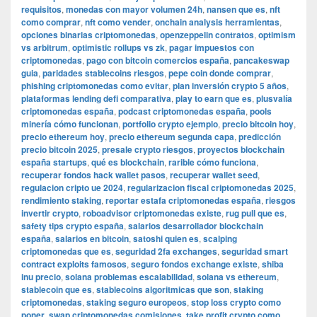
requisitos
,
monedas con mayor volumen 24h
,
nansen que es
,
nft
como comprar
,
nft como vender
,
onchain analysis herramientas
,
opciones binarias criptomonedas
,
openzeppelin contratos
,
optimism
vs arbitrum
,
optimistic rollups vs zk
,
pagar impuestos con
criptomonedas
,
pago con bitcoin comercios españa
,
pancakeswap
guia
,
paridades stablecoins riesgos
,
pepe coin donde comprar
,
phishing criptomonedas como evitar
,
plan inversión crypto 5 años
,
plataformas lending defi comparativa
,
play to earn que es
,
plusvalía
criptomonedas españa
,
podcast criptomonedas españa
,
pools
minería cómo funcionan
,
portfolio crypto ejemplo
,
precio bitcoin hoy
,
precio ethereum hoy
,
precio ethereum segunda capa
,
predicción
precio bitcoin 2025
,
presale crypto riesgos
,
proyectos blockchain
españa startups
,
qué es blockchain
,
rarible cómo funciona
,
recuperar fondos hack wallet pasos
,
recuperar wallet seed
,
regulacion cripto ue 2024
,
regularizacion fiscal criptomonedas 2025
,
rendimiento staking
,
reportar estafa criptomonedas españa
,
riesgos
invertir crypto
,
roboadvisor criptomonedas existe
,
rug pull que es
,
safety tips crypto españa
,
salarios desarrollador blockchain
españa
,
salarios en bitcoin
,
satoshi quien es
,
scalping
criptomonedas que es
,
seguridad 2fa exchanges
,
seguridad smart
contract exploits famosos
,
seguro fondos exchange existe
,
shiba
inu precio
,
solana problemas escalabilidad
,
solana vs ethereum
,
stablecoin que es
,
stablecoins algoritmicas que son
,
staking
criptomonedas
,
staking seguro europeos
,
stop loss crypto como
poner
,
swap criptomonedas comisiones
,
take profit crypto como