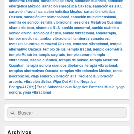
ancestral Oaxaca
,
sanación colectiva
,
sanación cuántica
,
sanación
energética México
,
sanación energética Oaxaca
,
sanación estelar
,
sanación fractal
,
sanación holística México
,
sanación holística
Oaxaca
,
sanación interdimensional
,
sanación multidimensional
,
semilla de sonido
,
semilla vibracional
,
sesiones Metatron Quantum
,
shamanic beat
,
sistemas NLS
,
sonido ancestral
,
sonido cuántico
,
sonido divino
,
sonido galáctico
,
sonido vibracional
,
sonoterapia
,
tambor medicina
,
tambor vibracional
,
tambores sanadores
,
temazcal curativo
,
temazcal Oaxaca
,
temazcal vibracional
,
templo
alternativo Oaxaca
,
templo de luz
,
templo fractal
,
templo geometría
,
templo Metatrón
,
templo sagrado
,
templo sonoro
,
templo
vibracional
,
terapia cuántica
,
terapia de sonido
,
terapia Metatron
Quantum
,
terapia sonora cuencos tibetanos
,
terapia vibracional
,
terapias alternativas Oaxaca
,
terapias vibracionales México
,
tonos
isocrónicos
,
viaje sonoro
,
vibración alta frecuencia
,
vibración
arcoíris
,
vibración divina
,
Wipe Out All the Negative
Energy(417Hz)┇Erase Subconscious Negative Patterns Music
,
yoga
sonora
,
yoga vibracional
El
Buscar
Buscar
área
por:
de
widget
barra
Archivos
lateral