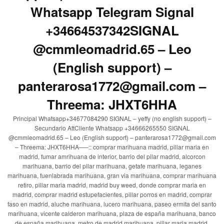
Whatsapp Telegram Signal
+34664537342SIGNAL
@cmmleomadrid.65 – Leo
(English support) –
panterarosa1772@gmail.com –
Threema: JHXT6HHA
Principal Whatsapp+34677084290 SIGNAL – yeffy (no english support) –
Secundario AttCliente Whatsapp +34666265550 SIGNAL
@cmmleomadrid.65 – Leo (English support) – panterarosa1772@gmail.com
– Threema: JHXT6HHA—–:: comprar marihuana madrid, pillar maria en
madrid, fumar amrihuana de interior, barrio del pilar madrid, alcorcon
marihuana, barrio del pilar marihuana, getafe marihuana, leganes
marihuana, fuenlabrada marihuana, gran via marihuana, comprar marihuana
retiro, pillar maria madrid, madrid buy weed, donde comprar maria en
madrid, comprar madrid estupefacientes, pillar porros en madrid, comprar
faso en madrid, aluche marihuana, lucero marihuana, paseo ermita del santo
marihuana, vicente calderon marihuana, plaza de españa marihuana, banco
de españa marihuana, metro de madrid marihuana, pillar maria madrid,