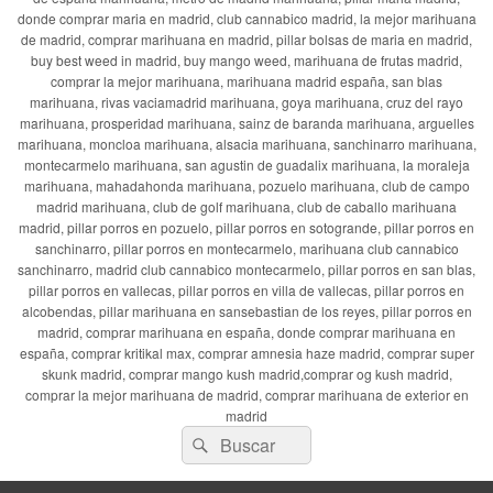
donde comprar maria en madrid, club cannabico madrid, la mejor marihuana
de madrid, comprar marihuana en madrid, pillar bolsas de maria en madrid,
buy best weed in madrid, buy mango weed, marihuana de frutas madrid,
comprar la mejor marihuana, marihuana madrid españa, san blas
marihuana, rivas vaciamadrid marihuana, goya marihuana, cruz del rayo
marihuana, prosperidad marihuana, sainz de baranda marihuana, arguelles
marihuana, moncloa marihuana, alsacia marihuana, sanchinarro marihuana,
montecarmelo marihuana, san agustin de guadalix marihuana, la moraleja
marihuana, mahadahonda marihuana, pozuelo marihuana, club de campo
madrid marihuana, club de golf marihuana, club de caballo marihuana
madrid, pillar porros en pozuelo, pillar porros en sotogrande, pillar porros en
sanchinarro, pillar porros en montecarmelo, marihuana club cannabico
sanchinarro, madrid club cannabico montecarmelo, pillar porros en san blas,
pillar porros en vallecas, pillar porros en villa de vallecas, pillar porros en
alcobendas, pillar marihuana en sansebastian de los reyes, pillar porros en
madrid, comprar marihuana en españa, donde comprar marihuana en
españa, comprar kritikal max, comprar amnesia haze madrid, comprar super
skunk madrid, comprar mango kush madrid,comprar og kush madrid,
comprar la mejor marihuana de madrid, comprar marihuana de exterior en
madrid
Buscar
Buscar
por: