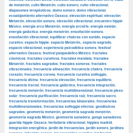
de metatrón
,
culto Metatrón
,
culto sonoro
,
culto vibracional
,
diapasones terapéuticos
,
domo sonoro
,
domo vibracional
,
ecoalojamiento alternativo Oaxaca
,
elevación espiritual
,
elevación
Metatrón
,
elevación sonora
,
elevación vibracional
,
encuentro hippie
México
,
energía arco Metatrón
,
energía arcoíris
,
energía estelar
,
energía galáctica
,
energía metatrón
,
ensoñación sonora
,
ensoñación vibracional
,
equilibrar chakras con sonido
,
espacio
curativo
,
espacio hippie
,
espacio Metatrón.
,
espacio sagrado
,
espacio vibracional
,
experiencia psicodélica sonora
,
festival
alternativo Oaxaca
,
festival psiquedelico México
,
fractales
cósmicos
,
fractales curativos
,
fractales mandala
,
fractales
Metatrón
,
fractales sagrados
,
fractales sonoros
,
fractales
vibracionales
,
frecuencia alineación
,
frecuencia chakra
,
frecuencia
corazón
,
frecuencia corona
,
frecuencia curativa solfeggio
,
frecuencia divina
,
frecuencia elevación
,
frecuencia equilibrio
,
frecuencia fractal
,
frecuencia galáctica
,
frecuencia integración
,
frecuencia metatrón
,
frecuencia multidimensional
,
frecuencia plexo
solar
,
frecuencia purificación
,
frecuencia raíz
,
frecuencia sacro
,
frecuencia transformación
,
frecuencias binaurales
,
frecuencias
multidimensionales
,
frecuencias solfeggio efectos
,
geodésicos
sagrados
,
geometría metatrón
,
geometría sagrada metatrón
,
geometría sagrada México
,
geometría sanadora
,
gongs sanadores
,
guarida hippie Oaxaca
,
herbolaria vibracional
,
hippies madrid
,
integración energética
,
jardín de frecuencias
,
jardín sonoro
,
jardines
,
,
,
,