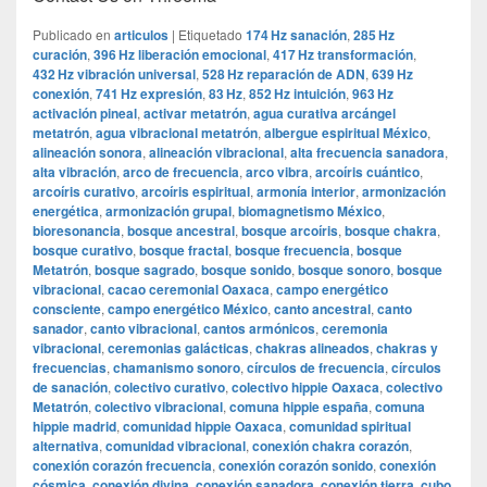
Publicado en
articulos
|
Etiquetado
174 Hz sanación
,
285 Hz
curación
,
396 Hz liberación emocional
,
417 Hz transformación
,
432 Hz vibración universal
,
528 Hz reparación de ADN
,
639 Hz
conexión
,
741 Hz expresión
,
83 Hz
,
852 Hz intuición
,
963 Hz
activación pineal
,
activar metatrón
,
agua curativa arcángel
metatrón
,
agua vibracional metatrón
,
albergue espiritual México
,
alineación sonora
,
alineación vibracional
,
alta frecuencia sanadora
,
alta vibración
,
arco de frecuencia
,
arco vibra
,
arcoíris cuántico
,
arcoíris curativo
,
arcoíris espiritual
,
armonía interior
,
armonización
energética
,
armonización grupal
,
biomagnetismo México
,
bioresonancia
,
bosque ancestral
,
bosque arcoíris
,
bosque chakra
,
bosque curativo
,
bosque fractal
,
bosque frecuencia
,
bosque
Metatrón
,
bosque sagrado
,
bosque sonido
,
bosque sonoro
,
bosque
vibracional
,
cacao ceremonial Oaxaca
,
campo energético
consciente
,
campo energético México
,
canto ancestral
,
canto
sanador
,
canto vibracional
,
cantos armónicos
,
ceremonia
vibracional
,
ceremonias galácticas
,
chakras alineados
,
chakras y
frecuencias
,
chamanismo sonoro
,
círculos de frecuencia
,
círculos
de sanación
,
colectivo curativo
,
colectivo hippie Oaxaca
,
colectivo
Metatrón
,
colectivo vibracional
,
comuna hippie españa
,
comuna
hippie madrid
,
comunidad hippie Oaxaca
,
comunidad spiritual
alternativa
,
comunidad vibracional
,
conexión chakra corazón
,
conexión corazón frecuencia
,
conexión corazón sonido
,
conexión
cósmica
,
conexión divina
,
conexión sanadora
,
conexión tierra
,
cubo