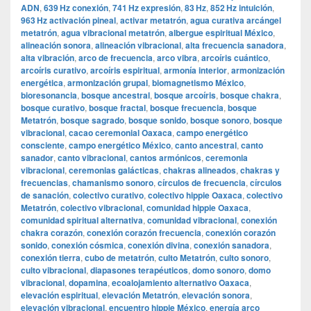
ADN
,
639 Hz conexión
,
741 Hz expresión
,
83 Hz
,
852 Hz intuición
,
963 Hz activación pineal
,
activar metatrón
,
agua curativa arcángel
metatrón
,
agua vibracional metatrón
,
albergue espiritual México
,
alineación sonora
,
alineación vibracional
,
alta frecuencia sanadora
,
alta vibración
,
arco de frecuencia
,
arco vibra
,
arcoíris cuántico
,
arcoíris curativo
,
arcoíris espiritual
,
armonía interior
,
armonización
energética
,
armonización grupal
,
biomagnetismo México
,
bioresonancia
,
bosque ancestral
,
bosque arcoíris
,
bosque chakra
,
bosque curativo
,
bosque fractal
,
bosque frecuencia
,
bosque
Metatrón
,
bosque sagrado
,
bosque sonido
,
bosque sonoro
,
bosque
vibracional
,
cacao ceremonial Oaxaca
,
campo energético
consciente
,
campo energético México
,
canto ancestral
,
canto
sanador
,
canto vibracional
,
cantos armónicos
,
ceremonia
vibracional
,
ceremonias galácticas
,
chakras alineados
,
chakras y
frecuencias
,
chamanismo sonoro
,
círculos de frecuencia
,
círculos
de sanación
,
colectivo curativo
,
colectivo hippie Oaxaca
,
colectivo
Metatrón
,
colectivo vibracional
,
comunidad hippie Oaxaca
,
comunidad spiritual alternativa
,
comunidad vibracional
,
conexión
chakra corazón
,
conexión corazón frecuencia
,
conexión corazón
sonido
,
conexión cósmica
,
conexión divina
,
conexión sanadora
,
conexión tierra
,
cubo de metatrón
,
culto Metatrón
,
culto sonoro
,
culto vibracional
,
diapasones terapéuticos
,
domo sonoro
,
domo
vibracional
,
dopamina
,
ecoalojamiento alternativo Oaxaca
,
elevación espiritual
,
elevación Metatrón
,
elevación sonora
,
elevación vibracional
,
encuentro hippie México
,
energía arco