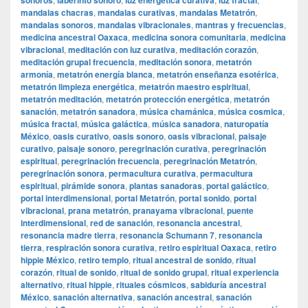
sonoros
laberinto sonoro
luz energética curativa
luz fractal
mandalas chacras
,
mandalas curativas
,
mandalas Metatrón
,
mandalas sonoros
,
mandalas vibracionales
,
mantras y frecuencias
,
medicina ancestral Oaxaca
,
medicina sonora comunitaria
,
medicina
vibracional
,
meditación con luz curativa
,
meditación corazón
,
meditación grupal frecuencia
,
meditación sonora
,
metatrón
armonía
,
metatrón energía blanca
,
metatrón enseñanza esotérica
,
metatrón limpieza energética
,
metatrón maestro espiritual
,
metatrón meditación
,
metatrón protección energética
,
metatrón
sanación
,
metatrón sanadora
,
música chamánica
,
música cosmica
,
música fractal
,
música galáctica
,
música sanadora
,
naturopatía
México
,
oasis curativo
,
oasis sonoro
,
oasis vibracional
,
paisaje
curativo
,
paisaje sonoro
,
peregrinación curativa
,
peregrinación
espiritual
,
peregrinación frecuencia
,
peregrinación Metatrón
,
peregrinación sonora
,
permacultura curativa
,
permacultura
espiritual
,
pirámide sonora
,
plantas sanadoras
,
portal galáctico
,
portal interdimensional
,
portal Metatrón
,
portal sonido
,
portal
vibracional
,
prana metatrón
,
pranayama vibracional
,
puente
interdimensional
,
red de sanación
,
resonancia ancestral
,
resonancia madre tierra
,
resonancia Schumann 7
,
resonancia
tierra
,
respiración sonora curativa
,
retiro espiritual Oaxaca
,
retiro
hippie México
,
retiro templo
,
ritual ancestral de sonido
,
ritual
corazón
,
ritual de sonido
,
ritual de sonido grupal
,
ritual experiencia
alternativo
,
ritual hippie
,
rituales cósmicos
,
sabiduría ancestral
México
,
sanación alternativa
,
sanación ancestral
,
sanación