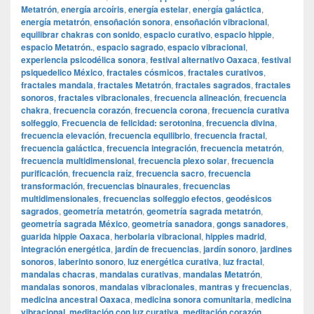
Metatrón
,
energía arcoíris
,
energía estelar
,
energía galáctica
,
energía metatrón
,
ensoñación sonora
,
ensoñación vibracional
,
equilibrar chakras con sonido
,
espacio curativo
,
espacio hippie
,
espacio Metatrón.
,
espacio sagrado
,
espacio vibracional
,
experiencia psicodélica sonora
,
festival alternativo Oaxaca
,
festival
psiquedelico México
,
fractales cósmicos
,
fractales curativos
,
fractales mandala
,
fractales Metatrón
,
fractales sagrados
,
fractales
sonoros
,
fractales vibracionales
,
frecuencia alineación
,
frecuencia
chakra
,
frecuencia corazón
,
frecuencia corona
,
frecuencia curativa
solfeggio
,
Frecuencia de felicidad: serotonina
,
frecuencia divina
,
frecuencia elevación
,
frecuencia equilibrio
,
frecuencia fractal
,
frecuencia galáctica
,
frecuencia integración
,
frecuencia metatrón
,
frecuencia multidimensional
,
frecuencia plexo solar
,
frecuencia
purificación
,
frecuencia raíz
,
frecuencia sacro
,
frecuencia
transformación
,
frecuencias binaurales
,
frecuencias
multidimensionales
,
frecuencias solfeggio efectos
,
geodésicos
sagrados
,
geometría metatrón
,
geometría sagrada metatrón
,
geometría sagrada México
,
geometría sanadora
,
gongs sanadores
,
guarida hippie Oaxaca
,
herbolaria vibracional
,
hippies madrid
,
integración energética
,
jardín de frecuencias
,
jardín sonoro
,
jardines
sonoros
,
laberinto sonoro
,
luz energética curativa
,
luz fractal
,
mandalas chacras
,
mandalas curativas
,
mandalas Metatrón
,
mandalas sonoros
,
mandalas vibracionales
,
mantras y frecuencias
,
medicina ancestral Oaxaca
,
medicina sonora comunitaria
,
medicina
vibracional
,
meditación con luz curativa
,
meditación corazón
,