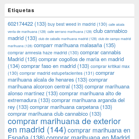
Etiquetas
602174422
(133)
buy best weed in madrid
(130)
calle alcala
club cannabico
venta de marihuana
(128)
calle serrano marihuana
(128)
madrid
(133)
club de caballo marihuana madrid
(128)
club de campo madrid
comparr marihuana malasaña
(135)
marihuana
(128)
comprar cannabis
comprar amnesia haze madrid
(130)
Madrid
(135)
comprar cogollos de maria en madrid
(134)
comprar faso en madrid
(133)
comprar kritikal max
comprar
(130)
comprar madrid estupefacientes
(131)
marihuana alcala de henares
(133)
comprar
marihuana alcorcon central
(133)
comprar marihuana
alonso martinez
(133)
comprar marihuana alto de
extremadura
(133)
comprar marihuana arganda del
rey
(133)
comprar marihuana carpetana
(133)
comprar marihuana club cannabico
(133)
comprar marihuana de exterior
en madrid
(144)
comprar marihuana en
España
(138)
comprar marihuana en Madrid