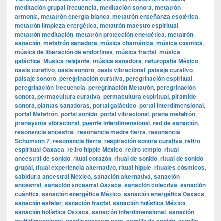
meditación grupal frecuencia
,
meditación sonora
,
metatrón
armonía
,
metatrón energía blanca
,
metatrón enseñanza esotérica
,
metatrón limpieza energética
,
metatrón maestro espiritual
,
metatrón meditación
,
metatrón protección energética
,
metatrón
sanación
,
metatrón sanadora
,
música chamánica
,
música cosmica
,
música de liberación de endorfinas
,
música fractal
,
música
galáctica
,
Musica relajante
,
música sanadora
,
naturopatía México
,
oasis curativo
,
oasis sonoro
,
oasis vibracional
,
paisaje curativo
,
paisaje sonoro
,
peregrinación curativa
,
peregrinación espiritual
,
peregrinación frecuencia
,
peregrinación Metatrón
,
peregrinación
sonora
,
permacultura curativa
,
permacultura espiritual
,
pirámide
sonora
,
plantas sanadoras
,
portal galáctico
,
portal interdimensional
,
portal Metatrón
,
portal sonido
,
portal vibracional
,
prana metatrón
,
pranayama vibracional
,
puente interdimensional
,
red de sanación
,
resonancia ancestral
,
resonancia madre tierra
,
resonancia
Schumann 7
,
resonancia tierra
,
respiración sonora curativa
,
retiro
espiritual Oaxaca
,
retiro hippie México
,
retiro templo
,
ritual
ancestral de sonido
,
ritual corazón
,
ritual de sonido
,
ritual de sonido
grupal
,
ritual experiencia alternativo
,
ritual hippie
,
rituales cósmicos
,
sabiduría ancestral México
,
sanación alternativa
,
sanación
ancestral
,
sanación ancestral Oaxaca
,
sanación colectiva
,
sanación
cuántica
,
sanación energética México
,
sanación energética Oaxaca
,
sanación estelar
,
sanación fractal
,
sanación holística México
,
sanación holística Oaxaca
,
sanación interdimensional
,
sanación
multidimensional
,
sandiegocream.com
,
semilla de sonido
,
semilla