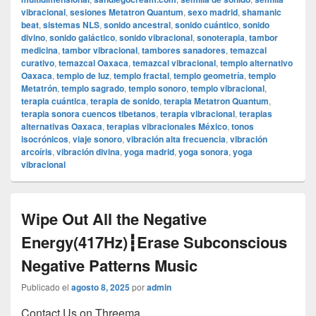
vibracional
,
sesiones Metatron Quantum
,
sexo madrid
,
shamanic
beat
,
sistemas NLS
,
sonido ancestral
,
sonido cuántico
,
sonido
divino
,
sonido galáctico
,
sonido vibracional
,
sonoterapia
,
tambor
medicina
,
tambor vibracional
,
tambores sanadores
,
temazcal
curativo
,
temazcal Oaxaca
,
temazcal vibracional
,
templo alternativo
Oaxaca
,
templo de luz
,
templo fractal
,
templo geometría
,
templo
Metatrón
,
templo sagrado
,
templo sonoro
,
templo vibracional
,
terapia cuántica
,
terapia de sonido
,
terapia Metatron Quantum
,
terapia sonora cuencos tibetanos
,
terapia vibracional
,
terapias
alternativas Oaxaca
,
terapias vibracionales México
,
tonos
isocrónicos
,
viaje sonoro
,
vibración alta frecuencia
,
vibración
arcoíris
,
vibración divina
,
yoga madrid
,
yoga sonora
,
yoga
vibracional
Wipe Out All the Negative
Energy(417Hz)┇Erase Subconscious
Negative Patterns Music
Publicado el
agosto 8, 2025
por
admin
Contact Us on Threema