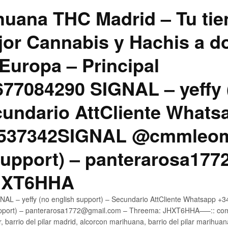
uana THC Madrid – Tu tie
jor Cannabis y Hachis a do
Europa – Principal
7084290 SIGNAL – yeffy 
cundario AttCliente Whats
4537342SIGNAL @cmmleom
support) – panterarosa17
JHXT6HHA
AL – yeffy (no english support) – Secundario AttCliente Whatsapp 
pport) – panterarosa1772@gmail.com – Threema: JHXT6HHA—–:: compr
, barrio del pilar madrid, alcorcon marihuana, barrio del pilar marihua