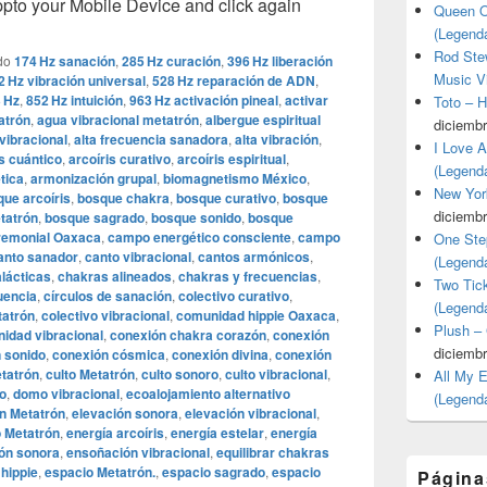
o your Mobile Device and click again
Queen O
(Legend
Rod Stew
do
174 Hz sanación
,
285 Hz curación
,
396 Hz liberación
Music V
2 Hz vibración universal
,
528 Hz reparación de ADN
,
 Hz
,
852 Hz intuición
,
963 Hz activación pineal
,
activar
Toto – 
atrón
,
agua vibracional metatrón
,
albergue espiritual
diciembr
vibracional
,
alta frecuencia sanadora
,
alta vibración
,
I Love 
is cuántico
,
arcoíris curativo
,
arcoíris espiritual
,
(Legend
tica
,
armonización grupal
,
biomagnetismo México
,
New Yor
ue arcoíris
,
bosque chakra
,
bosque curativo
,
bosque
diciembr
tatrón
,
bosque sagrado
,
bosque sonido
,
bosque
remonial Oaxaca
,
campo energético consciente
,
campo
One Ste
anto sanador
,
canto vibracional
,
cantos armónicos
,
(Legend
lácticas
,
chakras alineados
,
chakras y frecuencias
,
Two Tic
uencia
,
círculos de sanación
,
colectivo curativo
,
(Legend
tatrón
,
colectivo vibracional
,
comunidad hippie Oaxaca
,
Plush –
idad vibracional
,
conexión chakra corazón
,
conexión
diciembr
 sonido
,
conexión cósmica
,
conexión divina
,
conexión
tatrón
,
culto Metatrón
,
culto sonoro
,
culto vibracional
,
All My 
o
,
domo vibracional
,
ecoalojamiento alternativo
(Legend
n Metatrón
,
elevación sonora
,
elevación vibracional
,
o Metatrón
,
energía arcoíris
,
energía estelar
,
energía
ón sonora
,
ensoñación vibracional
,
equilibrar chakras
hippie
,
espacio Metatrón.
,
espacio sagrado
,
espacio
Página