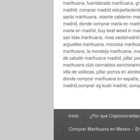
marihuana, fuenlabrada marihuana, gr
madrid, comprar madrid estupefaciente
santo marihuana, vicente calderon ma
madrid, donde comprar maria en madri
maria en madrid, buy best weed in ma
san blas marihuana, rivas vaciamadri
arguelles marihuana, moncloa marihua
marihuana, la moraleja marihuana, ma
de caballo marihuana madrid, pillar por
marihuana club cannabico sanchinarro, 
villa de vallecas, pillar porros en al
donde comprar marihuana en españa, 
madrid,comprar og kush madrid, compr
Menú
Inicio
¿Por que Criptomonedas
principal
Comprar Marihuana en Mexico – En