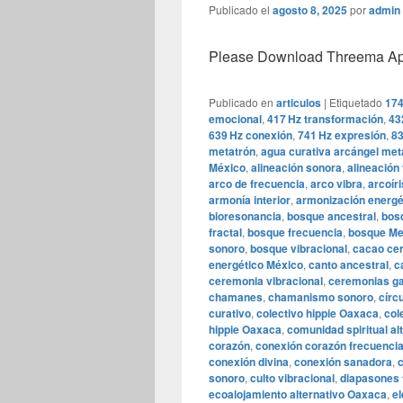
Publicado el
agosto 8, 2025
por
admin
Please Download Threema Appt
Publicado en
articulos
|
Etiquetado
174
emocional
,
417 Hz transformación
,
43
639 Hz conexión
,
741 Hz expresión
,
83
metatrón
,
agua curativa arcángel met
México
,
alineación sonora
,
alineación 
arco de frecuencia
,
arco vibra
,
arcoír
armonía interior
,
armonización energé
bioresonancia
,
bosque ancestral
,
bosq
fractal
,
bosque frecuencia
,
bosque Me
sonoro
,
bosque vibracional
,
cacao ce
energético México
,
canto ancestral
,
c
ceremonia vibracional
,
ceremonias ga
chamanes
,
chamanismo sonoro
,
círc
curativo
,
colectivo hippie Oaxaca
,
col
hippie Oaxaca
,
comunidad spiritual al
corazón
,
conexión corazón frecuenci
conexión divina
,
conexión sanadora
,
c
sonoro
,
culto vibracional
,
diapasones 
ecoalojamiento alternativo Oaxaca
,
el