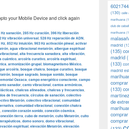
6021744
(130)
calle
o your Mobile Device and click again
marihuana
(1
club de caba
 Hz sanación
,
285 Hz curación
,
396 Hz liberación
marihuana
(1
malasañ
2 Hz vibración universal
,
528 Hz reparación de ADN
,
 Hz
,
852 Hz intuición
,
963 Hz activación pineal
,
activar
madrid
(1
atrón
,
agua vibracional metatrón
,
albergue espiritual
(135)
co
vibracional
,
alta frecuencia sanadora
,
alta vibración
,
madrid
(
is cuántico
,
arcoíris curativo
,
arcoíris espiritual
,
(133)
com
tica
,
armonización grupal
,
biomagnetismo México
,
ue arcoíris
,
bosque chakra
,
bosque curativo
,
bosque
madrid es
tatrón
,
bosque sagrado
,
bosque sonido
,
bosque
marihuan
remonial Oaxaca
,
campo energético consciente
,
campo
comprar 
anto sanador
,
canto vibracional
,
cantos armónicos
,
(133)
co
lácticas
,
chakras alineados
,
chakras y frecuencias
,
martine
ulos de frecuencia
,
círculos de sanación
,
colectivo
ectivo Metatrón
,
colectivo vibracional
,
comunidad
de extr
ternativa
,
comunidad vibracional
,
conexión chakra
marihuan
a
,
conexión corazón sonido
,
conexión cósmica
,
comprar
onexión tierra
,
cubo de metatrón
,
culto Metatrón
,
culto
comprar
terapéuticos
,
domo sonoro
,
domo vibracional
,
c
evación espiritual
,
elevación Metatrón
,
elevación
(133)