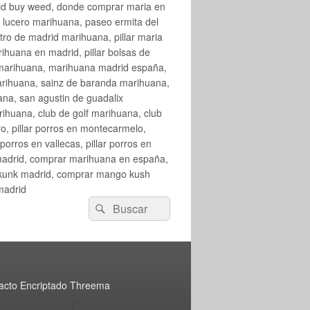
rid buy weed, donde comprar maria en
 lucero marihuana, paseo ermita del
o de madrid marihuana, pillar maria
huana en madrid, pillar bolsas de
 marihuana, marihuana madrid españa,
arihuana, sainz de baranda marihuana,
na, san agustin de guadalix
huana, club de golf marihuana, club
ro, pillar porros en montecarmelo,
orros en vallecas, pillar porros en
en madrid, comprar marihuana en españa,
skunk madrid, comprar mango kush
madrid
Buscar
Buscar
por:
acto Encriptado Threema