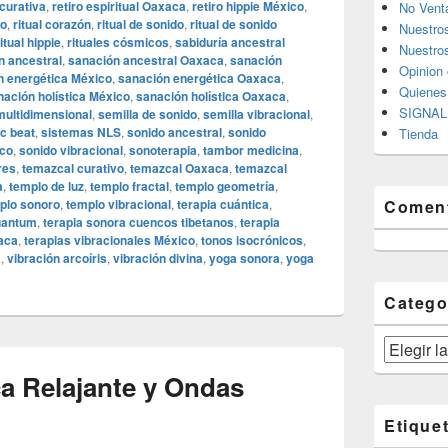
curativa
,
retiro espiritual Oaxaca
,
retiro hippie México
,
No Vent
do
,
ritual corazón
,
ritual de sonido
,
ritual de sonido
Nuestro
ritual hippie
,
rituales cósmicos
,
sabiduría ancestral
Nuestros
n ancestral
,
sanación ancestral Oaxaca
,
sanación
Opinion 
n energética México
,
sanación energética Oaxaca
,
Quiene
nación holística México
,
sanación holística Oaxaca
,
SIGNAL 
multidimensional
,
semilla de sonido
,
semilla vibracional
,
c beat
,
sistemas NLS
,
sonido ancestral
,
sonido
Tienda
ico
,
sonido vibracional
,
sonoterapia
,
tambor medicina
,
res
,
temazcal curativo
,
temazcal Oaxaca
,
temazcal
a
,
templo de luz
,
templo fractal
,
templo geometría
,
plo sonoro
,
templo vibracional
,
terapia cuántica
,
Coment
uantum
,
terapia sonora cuencos tibetanos
,
terapia
xaca
,
terapias vibracionales México
,
tonos isocrónicos
,
a
,
vibración arcoíris
,
vibración divina
,
yoga sonora
,
yoga
Catego
Categorías
a Relajante y Ondas
Etique