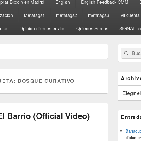
rar Bitcoin en Madrid
English
English Feedback CMM
izacion
Metatags1
metatags2
metatags3
Mi cuenta
entes
Opinion clientes envios
Quienes Somos
SIGNAL ca
El
Buscar
Busc
área
por:
de
widget
barra
lateral
Archiv
UETA:
BOSQUE CURATIVO
primaria
Archivos
 Barrio (Official Video)
Entrad
Barracu
diciembr