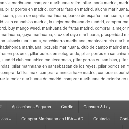
an via marihuana, comprar marihuana retiro, pillar maria madrid, mad
s, pillar porros en madrid, comprar faso en madrid, aluche marihuana,
rihuana, plaza de españa marihuana, banco de españa marihuana, metr
d, club cannabico madrid, la mejor marihuana de madrid, comprar mari
drid, buy mango weed, marihuana de frutas madrid, comprar la mejor
d marihuana, goya marihuana, cruz del rayo marihuana, prosperidad m
na, alsacia marihuana, sanchinarro marihuana, montecarmelo marihua
hadahonda marihuana, pozuelo marihuana, club de campo madrid mari
ros en pozuelo, pillar porros en sotogrande, pillar porros en sanchinar
madrid club cannabico montecarmelo, pillar porros en san blas, pillar p
cobendas, pillar marihuana en sansebastian de los reyes, pillar porros 
comprar kritikal max, comprar amnesia haze madrid, comprar super 
ar la mejor marihuana de madrid, comprar marihuana de exterior en 
?
Aplicaciones Seguras
Carrito
Censura & Ley
vios –
Comprar Marihuana en USA – AD
Contacto
Cont