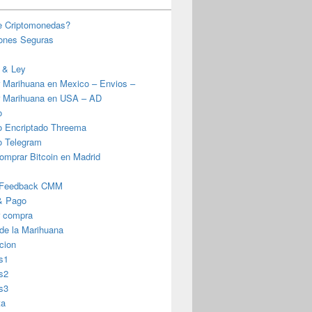
e Criptomonedas?
iones Seguras
 & Ley
 Marihuana en Mexico – Envios –
 Marihuana en USA – AD
o
o Encriptado Threema
o Telegram
omprar Bitcoin en Madrid
 Feedback CMM
& Pago
r compra
 de la Marihuana
cion
s1
s2
s3
ta