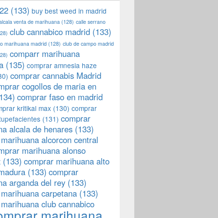
22
(133)
buy best weed in madrid
 alcala venta de marihuana
(128)
calle serrano
club cannabico madrid
(133)
28)
llo marihuana madrid
(128)
club de campo madrid
comparr marihuana
28)
a
(135)
comprar amnesia haze
comprar cannabis Madrid
30)
mprar cogollos de maria en
134)
comprar faso en madrid
prar kritikal max
(130)
comprar
comprar
tupefacientes
(131)
a alcala de henares
(133)
marihuana alcorcon central
mprar marihuana alonso
z
(133)
comprar marihuana alto
emadura
(133)
comprar
a arganda del rey
(133)
 marihuana carpetana
(133)
 marihuana club cannabico
omprar marihuana