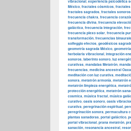
vibracional
,
experiencia psicodélica 
México
,
fractales cósmicos
,
fractales
fractales sagrados
,
fractales sonoros
frecuencia chakra
,
frecuencia corazó
frecuencia divina
,
frecuencia elevaci
galáctica
,
frecuencia integración
,
fre
frecuencia plexo solar
,
frecuencia pur
transformación
,
frecuencias binaural
solfeggio efectos
,
geodésicos sagrad
geometría sagrada México
,
geometría
herbolaria vibracional
,
integración en
sonoros
,
laberinto sonoro
,
luz energét
curativas
,
mandalas Metatrón
,
mandal
frecuencias
,
medicina ancestral Oax
meditación con luz curativa
,
meditaci
sonora
,
metatrón armonía
,
metatrón e
metatrón limpieza energética
,
metatró
protección energética
,
metatrón sana
cosmica
,
música fractal
,
música galác
curativo
,
oasis sonoro
,
oasis vibracio
curativa
,
peregrinación espiritual
,
per
peregrinación sonora
,
permacultura c
plantas sanadoras
,
portal galáctico
,
p
portal vibracional
,
prana metatrón
,
pr
sanación
,
resonancia ancestral
,
reson