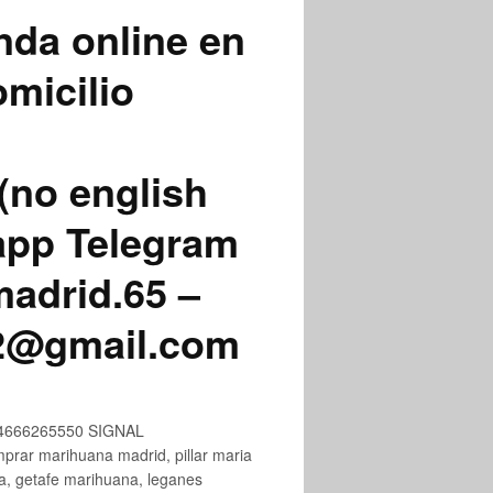
nda online en
micilio
(no english
app Telegram
adrid.65 –
72@gmail.com
+34666265550 SIGNAL
ar marihuana madrid, pillar maria
na, getafe marihuana, leganes