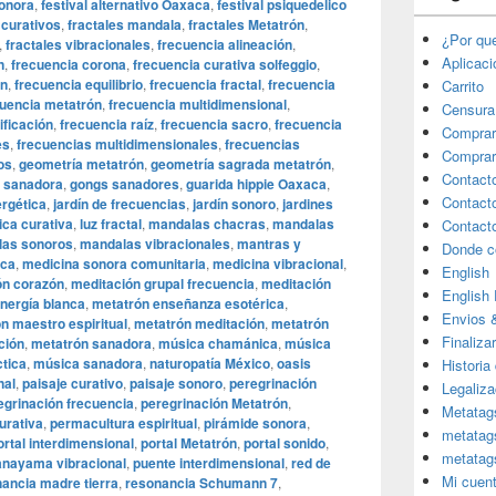
sonora
,
festival alternativo Oaxaca
,
festival psiquedelico
 curativos
,
fractales mandala
,
fractales Metatrón
,
¿Por qu
,
fractales vibracionales
,
frecuencia alineación
,
Aplicac
n
,
frecuencia corona
,
frecuencia curativa solfeggio
,
ón
,
frecuencia equilibrio
,
frecuencia fractal
,
frecuencia
Carrito
cuencia metatrón
,
frecuencia multidimensional
,
Censura
ificación
,
frecuencia raíz
,
frecuencia sacro
,
frecuencia
Comprar
es
,
frecuencias multidimensionales
,
frecuencias
Comprar
os
,
geometría metatrón
,
geometría sagrada metatrón
,
Contact
 sanadora
,
gongs sanadores
,
guarida hippie Oaxaca
,
Contact
ergética
,
jardín de frecuencias
,
jardín sonoro
,
jardines
ica curativa
,
luz fractal
,
mandalas chacras
,
mandalas
Contact
as sonoros
,
mandalas vibracionales
,
mantras y
Donde c
aca
,
medicina sonora comunitaria
,
medicina vibracional
,
English
ón corazón
,
meditación grupal frecuencia
,
meditación
English
nergía blanca
,
metatrón enseñanza esotérica
,
Envios 
n maestro espiritual
,
metatrón meditación
,
metatrón
Finaliza
ción
,
metatrón sanadora
,
música chamánica
,
música
tica
,
música sanadora
,
naturopatía México
,
oasis
Historia
nal
,
paisaje curativo
,
paisaje sonoro
,
peregrinación
Legaliza
egrinación frecuencia
,
peregrinación Metatrón
,
Metatag
urativa
,
permacultura espiritual
,
pirámide sonora
,
metatag
ortal interdimensional
,
portal Metatrón
,
portal sonido
,
metatag
anayama vibracional
,
puente interdimensional
,
red de
Mi cuen
ancia madre tierra
,
resonancia Schumann 7
,