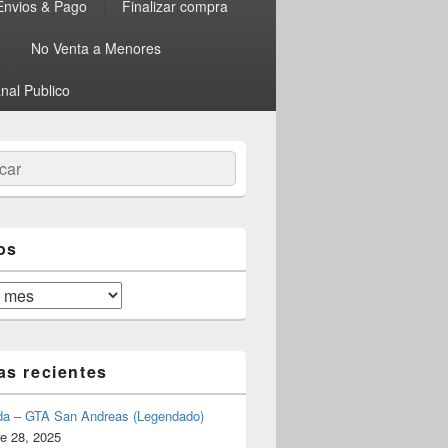
Envios & Pago
Finalizar compra
No Venta a Menores
nal Publico
ar
os
as recientes
da – GTA San Andreas (Legendado)
e 28, 2025