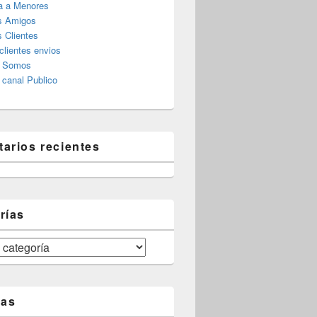
a a Menores
s Amigos
 Clientes
clientes envios
s Somos
canal Publico
arios recientes
rías
tas