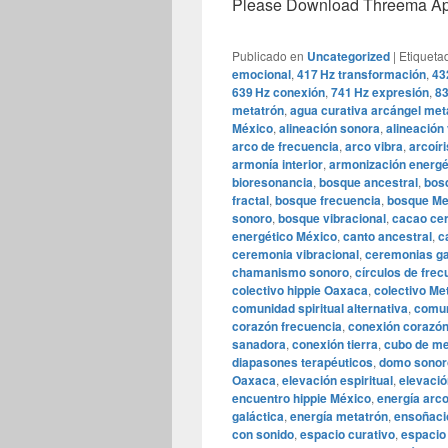
Please Download Threema Appt
Publicado en
Uncategorized
|
Etiqueta
emocional
,
417 Hz transformación
,
43
639 Hz conexión
,
741 Hz expresión
,
83
metatrón
,
agua curativa arcángel met
México
,
alineación sonora
,
alineación 
arco de frecuencia
,
arco vibra
,
arcoír
armonía interior
,
armonización energé
bioresonancia
,
bosque ancestral
,
bosq
fractal
,
bosque frecuencia
,
bosque Me
sonoro
,
bosque vibracional
,
cacao ce
energético México
,
canto ancestral
,
c
ceremonia vibracional
,
ceremonias ga
chamanismo sonoro
,
círculos de frec
colectivo hippie Oaxaca
,
colectivo Me
comunidad spiritual alternativa
,
comun
corazón frecuencia
,
conexión corazón
sanadora
,
conexión tierra
,
cubo de me
diapasones terapéuticos
,
domo sonor
Oaxaca
,
elevación espiritual
,
elevació
encuentro hippie México
,
energía arc
galáctica
,
energía metatrón
,
ensoñaci
con sonido
,
espacio curativo
,
espacio 