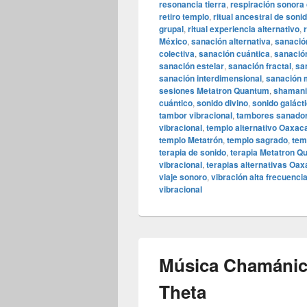
resonancia tierra
,
respiración sonora 
retiro templo
,
ritual ancestral de soni
grupal
,
ritual experiencia alternativo
,
México
,
sanación alternativa
,
sanació
colectiva
,
sanación cuántica
,
sanació
sanación estelar
,
sanación fractal
,
sa
sanación interdimensional
,
sanación 
sesiones Metatron Quantum
,
shamani
cuántico
,
sonido divino
,
sonido galáct
tambor vibracional
,
tambores sanado
vibracional
,
templo alternativo Oaxac
templo Metatrón
,
templo sagrado
,
tem
terapia de sonido
,
terapia Metatron Q
vibracional
,
terapias alternativas Oa
viaje sonoro
,
vibración alta frecuenci
vibracional
Música Chamánic
Theta