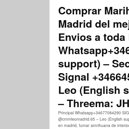
Comprar Marih
Madrid del me
Envios a toda 
Whatsapp+3467
support) – Se
Signal +3466
Leo (English 
– Threema: 
Principal Whatsapp+34677084290 SIGN
@cmmleomadrid.65 – Leo (English su
en madrid, fumar amrihuana de interior