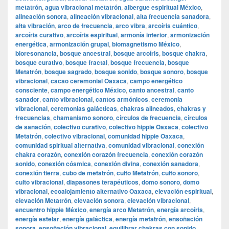
metatrón
,
agua vibracional metatrón
,
albergue espiritual México
,
alineación sonora
,
alineación vibracional
,
alta frecuencia sanadora
,
alta vibración
,
arco de frecuencia
,
arco vibra
,
arcoíris cuántico
,
arcoíris curativo
,
arcoíris espiritual
,
armonía interior
,
armonización
energética
,
armonización grupal
,
biomagnetismo México
,
bioresonancia
,
bosque ancestral
,
bosque arcoíris
,
bosque chakra
,
bosque curativo
,
bosque fractal
,
bosque frecuencia
,
bosque
Metatrón
,
bosque sagrado
,
bosque sonido
,
bosque sonoro
,
bosque
vibracional
,
cacao ceremonial Oaxaca
,
campo energético
consciente
,
campo energético México
,
canto ancestral
,
canto
sanador
,
canto vibracional
,
cantos armónicos
,
ceremonia
vibracional
,
ceremonias galácticas
,
chakras alineados
,
chakras y
frecuencias
,
chamanismo sonoro
,
círculos de frecuencia
,
círculos
de sanación
,
colectivo curativo
,
colectivo hippie Oaxaca
,
colectivo
Metatrón
,
colectivo vibracional
,
comunidad hippie Oaxaca
,
comunidad spiritual alternativa
,
comunidad vibracional
,
conexión
chakra corazón
,
conexión corazón frecuencia
,
conexión corazón
sonido
,
conexión cósmica
,
conexión divina
,
conexión sanadora
,
conexión tierra
,
cubo de metatrón
,
culto Metatrón
,
culto sonoro
,
culto vibracional
,
diapasones terapéuticos
,
domo sonoro
,
domo
vibracional
,
ecoalojamiento alternativo Oaxaca
,
elevación espiritual
,
elevación Metatrón
,
elevación sonora
,
elevación vibracional
,
encuentro hippie México
,
energía arco Metatrón
,
energía arcoíris
,
energía estelar
,
energía galáctica
,
energía metatrón
,
ensoñación
sonora
,
ensoñación vibracional
,
equilibrar chakras con sonido
,