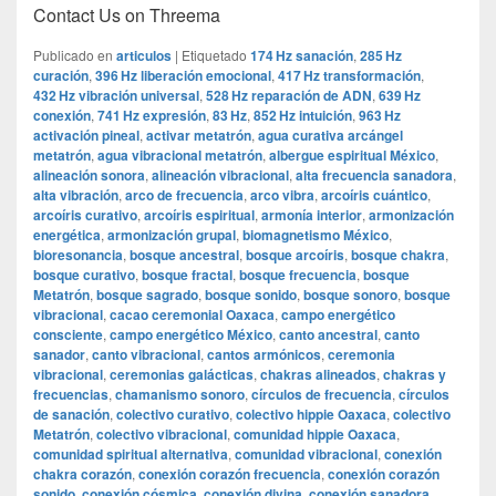
Contact Us on Threema
Publicado en
articulos
|
Etiquetado
174 Hz sanación
,
285 Hz
curación
,
396 Hz liberación emocional
,
417 Hz transformación
,
432 Hz vibración universal
,
528 Hz reparación de ADN
,
639 Hz
conexión
,
741 Hz expresión
,
83 Hz
,
852 Hz intuición
,
963 Hz
activación pineal
,
activar metatrón
,
agua curativa arcángel
metatrón
,
agua vibracional metatrón
,
albergue espiritual México
,
alineación sonora
,
alineación vibracional
,
alta frecuencia sanadora
,
alta vibración
,
arco de frecuencia
,
arco vibra
,
arcoíris cuántico
,
arcoíris curativo
,
arcoíris espiritual
,
armonía interior
,
armonización
energética
,
armonización grupal
,
biomagnetismo México
,
bioresonancia
,
bosque ancestral
,
bosque arcoíris
,
bosque chakra
,
bosque curativo
,
bosque fractal
,
bosque frecuencia
,
bosque
Metatrón
,
bosque sagrado
,
bosque sonido
,
bosque sonoro
,
bosque
vibracional
,
cacao ceremonial Oaxaca
,
campo energético
consciente
,
campo energético México
,
canto ancestral
,
canto
sanador
,
canto vibracional
,
cantos armónicos
,
ceremonia
vibracional
,
ceremonias galácticas
,
chakras alineados
,
chakras y
frecuencias
,
chamanismo sonoro
,
círculos de frecuencia
,
círculos
de sanación
,
colectivo curativo
,
colectivo hippie Oaxaca
,
colectivo
Metatrón
,
colectivo vibracional
,
comunidad hippie Oaxaca
,
comunidad spiritual alternativa
,
comunidad vibracional
,
conexión
chakra corazón
,
conexión corazón frecuencia
,
conexión corazón
sonido
,
conexión cósmica
,
conexión divina
,
conexión sanadora
,