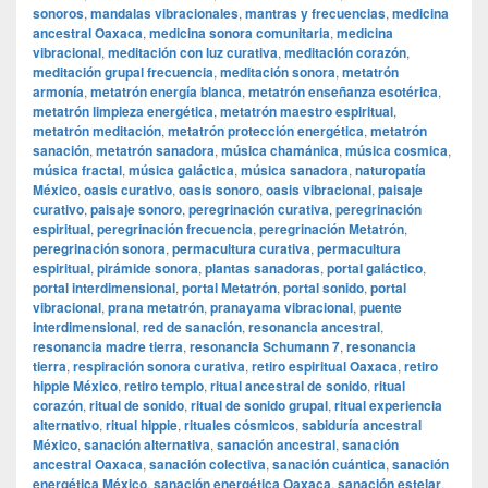
sonoros
,
mandalas vibracionales
,
mantras y frecuencias
,
medicina
ancestral Oaxaca
,
medicina sonora comunitaria
,
medicina
vibracional
,
meditación con luz curativa
,
meditación corazón
,
meditación grupal frecuencia
,
meditación sonora
,
metatrón
armonía
,
metatrón energía blanca
,
metatrón enseñanza esotérica
,
metatrón limpieza energética
,
metatrón maestro espiritual
,
metatrón meditación
,
metatrón protección energética
,
metatrón
sanación
,
metatrón sanadora
,
música chamánica
,
música cosmica
,
música fractal
,
música galáctica
,
música sanadora
,
naturopatía
México
,
oasis curativo
,
oasis sonoro
,
oasis vibracional
,
paisaje
curativo
,
paisaje sonoro
,
peregrinación curativa
,
peregrinación
espiritual
,
peregrinación frecuencia
,
peregrinación Metatrón
,
peregrinación sonora
,
permacultura curativa
,
permacultura
espiritual
,
pirámide sonora
,
plantas sanadoras
,
portal galáctico
,
portal interdimensional
,
portal Metatrón
,
portal sonido
,
portal
vibracional
,
prana metatrón
,
pranayama vibracional
,
puente
interdimensional
,
red de sanación
,
resonancia ancestral
,
resonancia madre tierra
,
resonancia Schumann 7
,
resonancia
tierra
,
respiración sonora curativa
,
retiro espiritual Oaxaca
,
retiro
hippie México
,
retiro templo
,
ritual ancestral de sonido
,
ritual
corazón
,
ritual de sonido
,
ritual de sonido grupal
,
ritual experiencia
alternativo
,
ritual hippie
,
rituales cósmicos
,
sabiduría ancestral
México
,
sanación alternativa
,
sanación ancestral
,
sanación
ancestral Oaxaca
,
sanación colectiva
,
sanación cuántica
,
sanación
energética México
,
sanación energética Oaxaca
,
sanación estelar
,