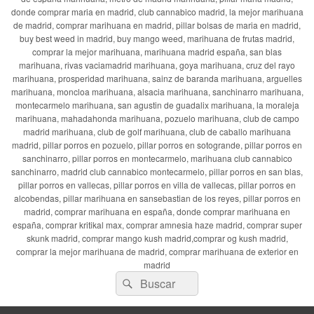
donde comprar maria en madrid, club cannabico madrid, la mejor marihuana
de madrid, comprar marihuana en madrid, pillar bolsas de maria en madrid,
buy best weed in madrid, buy mango weed, marihuana de frutas madrid,
comprar la mejor marihuana, marihuana madrid españa, san blas
marihuana, rivas vaciamadrid marihuana, goya marihuana, cruz del rayo
marihuana, prosperidad marihuana, sainz de baranda marihuana, arguelles
marihuana, moncloa marihuana, alsacia marihuana, sanchinarro marihuana,
montecarmelo marihuana, san agustin de guadalix marihuana, la moraleja
marihuana, mahadahonda marihuana, pozuelo marihuana, club de campo
madrid marihuana, club de golf marihuana, club de caballo marihuana
madrid, pillar porros en pozuelo, pillar porros en sotogrande, pillar porros en
sanchinarro, pillar porros en montecarmelo, marihuana club cannabico
sanchinarro, madrid club cannabico montecarmelo, pillar porros en san blas,
pillar porros en vallecas, pillar porros en villa de vallecas, pillar porros en
alcobendas, pillar marihuana en sansebastian de los reyes, pillar porros en
madrid, comprar marihuana en españa, donde comprar marihuana en
españa, comprar kritikal max, comprar amnesia haze madrid, comprar super
skunk madrid, comprar mango kush madrid,comprar og kush madrid,
comprar la mejor marihuana de madrid, comprar marihuana de exterior en
madrid
Buscar
Buscar
por: