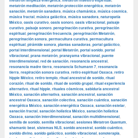
metatrón limpieza energética
metatrón maestro espiritual
metatrón meditación
,
metatrón protección energética
,
metatrón
sanación
,
metatrón sanadora
,
música chamánica
,
música cosmica
,
música fractal
,
música galáctica
,
música sanadora
,
naturopatía
México
,
oasis curativo
,
oasis sonoro
,
oasis vibracional
,
paisaje
curativo
,
paisaje sonoro
,
peregrinación curativa
,
peregrinación
espiritual
,
peregrinación frecuencia
,
peregrinación Metatrón
,
peregrinación sonora
,
permacultura curativa
,
permacultura
espiritual
,
pirámide sonora
,
plantas sanadoras
,
portal galáctico
,
portal interdimensional
,
portal Metatrón
,
portal sonido
,
portal
vibracional
,
prana metatrón
,
pranayama vibracional
,
puente
interdimensional
,
red de sanación
,
resonancia ancestral
,
resonancia madre tierra
,
resonancia Schumann 7
,
resonancia
tierra
,
respiración sonora curativa
,
retiro espiritual Oaxaca
,
retiro
hippie México
,
retiro templo
,
ritual ancestral de sonido
,
ritual
corazón
,
ritual de sonido
,
ritual de sonido grupal
,
ritual experiencia
alternativo
,
ritual hippie
,
rituales cósmicos
,
sabiduría ancestral
México
,
sanación alternativa
,
sanación ancestral
,
sanación
ancestral Oaxaca
,
sanación colectiva
,
sanación cuántica
,
sanación
energética México
,
sanación energética Oaxaca
,
sanación estelar
,
sanación fractal
,
sanación holística México
,
sanación holística
Oaxaca
,
sanación interdimensional
,
sanación multidimensional
,
semilla de sonido
,
semilla vibracional
,
sesiones Metatron Quantum
,
shamanic beat
,
sistemas NLS
,
sonido ancestral
,
sonido cuántico
,
sonido divino
,
sonido galáctico
,
sonido vibracional
,
sonoterapia
,