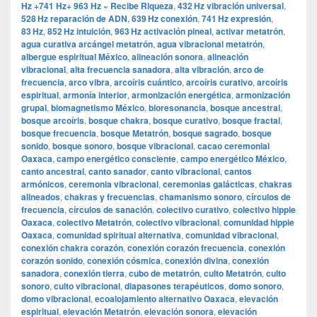
Hz +741 Hz+ 963 Hz ~ Recibe Riqueza
,
432 Hz vibración universal
,
528 Hz reparación de ADN
,
639 Hz conexión
,
741 Hz expresión
,
83 Hz
,
852 Hz intuición
,
963 Hz activación pineal
,
activar metatrón
,
agua curativa arcángel metatrón
,
agua vibracional metatrón
,
albergue espiritual México
,
alineación sonora
,
alineación
vibracional
,
alta frecuencia sanadora
,
alta vibración
,
arco de
frecuencia
,
arco vibra
,
arcoíris cuántico
,
arcoíris curativo
,
arcoíris
espiritual
,
armonía interior
,
armonización energética
,
armonización
grupal
,
biomagnetismo México
,
bioresonancia
,
bosque ancestral
,
bosque arcoíris
,
bosque chakra
,
bosque curativo
,
bosque fractal
,
bosque frecuencia
,
bosque Metatrón
,
bosque sagrado
,
bosque
sonido
,
bosque sonoro
,
bosque vibracional
,
cacao ceremonial
Oaxaca
,
campo energético consciente
,
campo energético México
,
canto ancestral
,
canto sanador
,
canto vibracional
,
cantos
armónicos
,
ceremonia vibracional
,
ceremonias galácticas
,
chakras
alineados
,
chakras y frecuencias
,
chamanismo sonoro
,
círculos de
frecuencia
,
círculos de sanación
,
colectivo curativo
,
colectivo hippie
Oaxaca
,
colectivo Metatrón
,
colectivo vibracional
,
comunidad hippie
Oaxaca
,
comunidad spiritual alternativa
,
comunidad vibracional
,
conexión chakra corazón
,
conexión corazón frecuencia
,
conexión
corazón sonido
,
conexión cósmica
,
conexión divina
,
conexión
sanadora
,
conexión tierra
,
cubo de metatrón
,
culto Metatrón
,
culto
sonoro
,
culto vibracional
,
diapasones terapéuticos
,
domo sonoro
,
domo vibracional
,
ecoalojamiento alternativo Oaxaca
,
elevación
espiritual
,
elevación Metatrón
,
elevación sonora
,
elevación