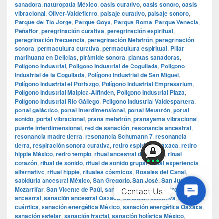
sanadora
,
naturopatía México
,
oasis curativo
,
oasis sonoro
,
oasis
vibracional
,
Oliver-Valdefierro
,
paisaje curativo
,
paisaje sonoro
,
Parque del Tío Jorge
,
Parque Goya
,
Parque Roma
,
Parque Venecia
,
Peñaflor
,
peregrinación curativa
,
peregrinación espiritual
,
peregrinación frecuencia
,
peregrinación Metatrón
,
peregrinación
sonora
,
permacultura curativa
,
permacultura espiritual
,
Pillar
marihuana en Delicias
,
pirámide sonora
,
plantas sanadoras
,
Polígono Industrial
,
Polígono Industrial de Cogullada
,
Polígono
Industrial de la Cogullada
,
Polígono Industrial de San Miguel
,
Polígono Industrial el Portazgo
,
Polígono Industrial Empresarium
,
Polígono Industrial Malpica-Alfindén
,
Polígono Industrial Plaza
,
Polígono Industrial Río Gállego
,
Polígono Industrial Valdespartera
,
portal galáctico
,
portal interdimensional
,
portal Metatrón
,
portal
sonido
,
portal vibracional
,
prana metatrón
,
pranayama vibracional
,
puente interdimensional
,
red de sanación
,
resonancia ancestral
,
resonancia madre tierra
,
resonancia Schumann 7
,
resonancia
tierra
,
respiración sonora curativa
,
retiro espiritual Oaxaca
,
retiro
hippie México
,
retiro templo
,
ritual ancestral de sonido
,
ritual
corazón
,
ritual de sonido
,
ritual de sonido grupal
,
ritual experiencia
alternativo
,
ritual hippie
,
rituales cósmicos
,
Rosales del Canal
,
sabiduría ancestral México
,
San Gregorio
,
San José
,
San Juan de
Contac
Mozarrifar
,
San Vicente de Paúl
,
sanación alternativa
,
sanación
Contact Us
ancestral
,
sanación ancestral Oaxaca
,
sanación colectiva
,
sanación
Us
cuántica
,
sanación energética México
,
sanación energética Oaxaca
,
sanación estelar
,
sanación fractal
,
sanación holística México
,