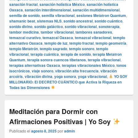
sanación fractal
,
sanación holística México
,
sanación holística
Oaxaca
,
sanación interdimensional
,
sanación multidimensional
,
semilla de sonido
,
semilla vibracional
,
sesiones Metatron Quantum
,
shamanic beat
,
sistemas NLS
,
sonido ancestral
,
sonido cuántico
,
sonido divino
,
sonido galáctico
,
sonido vibracional
,
sonoterapia
,
tambor medicina
,
tambor vibracional
,
tambores sanadores
,
temazcal curativo
,
temazcal Oaxaca
,
temazcal vibracional
,
templo
alternativo Oaxaca
,
templo de luz
,
templo fractal
,
templo geometría
,
templo Metatrón
,
templo sagrado
,
templo sonoro
,
templo
vibracional
,
terapia cuántica
,
terapia de sonido
,
terapia Metatron
Quantum
,
terapia sonora cuencos tibetanos
,
terapia vibracional
,
terapias alternativas Oaxaca
,
terapias vibracionales México
,
tonos
isocrónicos
,
viaje sonoro
,
vibración alta frecuencia
,
vibración
arcoíris
,
vibración divina
,
yoga sonora
,
yoga vibracional
,
YO SOY
MILLONARIO: El DECRETO CUÁNTICO que Activa la Riqueza en
Todas las Dimensiones
Meditación para Dormir con
Afirmaciones Positivas | Yo Soy
Publicado el
agosto 8, 2025
por
admin