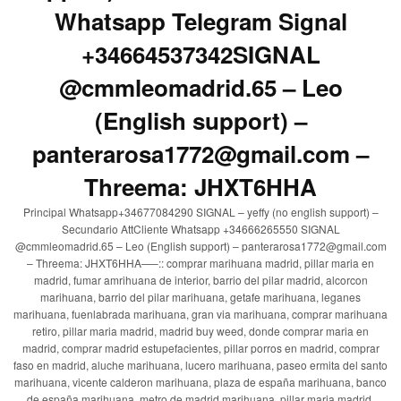
Whatsapp Telegram Signal
+34664537342SIGNAL
@cmmleomadrid.65 – Leo
(English support) –
panterarosa1772@gmail.com –
Threema: JHXT6HHA
Principal Whatsapp+34677084290 SIGNAL – yeffy (no english support) –
Secundario AttCliente Whatsapp +34666265550 SIGNAL
@cmmleomadrid.65 – Leo (English support) – panterarosa1772@gmail.com
– Threema: JHXT6HHA—–:: comprar marihuana madrid, pillar maria en
madrid, fumar amrihuana de interior, barrio del pilar madrid, alcorcon
marihuana, barrio del pilar marihuana, getafe marihuana, leganes
marihuana, fuenlabrada marihuana, gran via marihuana, comprar marihuana
retiro, pillar maria madrid, madrid buy weed, donde comprar maria en
madrid, comprar madrid estupefacientes, pillar porros en madrid, comprar
faso en madrid, aluche marihuana, lucero marihuana, paseo ermita del santo
marihuana, vicente calderon marihuana, plaza de españa marihuana, banco
de españa marihuana, metro de madrid marihuana, pillar maria madrid,