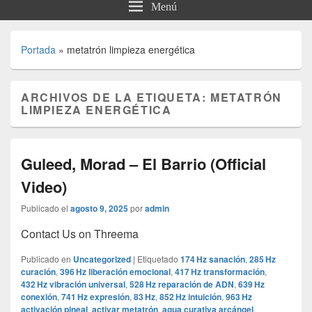
Menú
Portada
»
metatrón limpieza energética
ARCHIVOS DE LA ETIQUETA:
METATRÓN
LIMPIEZA ENERGÉTICA
Guleed, Morad – El Barrio (Official
Video)
Publicado el
agosto 9, 2025
por
admin
Contact Us on Threema
Publicado en
Uncategorized
|
Etiquetado
174 Hz sanación
,
285 Hz
curación
,
396 Hz liberación emocional
,
417 Hz transformación
,
432 Hz vibración universal
,
528 Hz reparación de ADN
,
639 Hz
conexión
,
741 Hz expresión
,
83 Hz
,
852 Hz intuición
,
963 Hz
activación pineal
,
activar metatrón
,
agua curativa arcángel