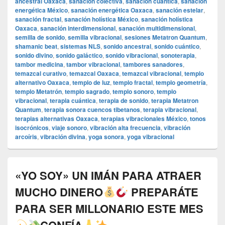
ancestral Oaxaca
,
sanación colectiva
,
sanación cuántica
,
sanación
energética México
,
sanación energética Oaxaca
,
sanación estelar
,
sanación fractal
,
sanación holística México
,
sanación holística
Oaxaca
,
sanación interdimensional
,
sanación multidimensional
,
semilla de sonido
,
semilla vibracional
,
sesiones Metatron Quantum
,
shamanic beat
,
sistemas NLS
,
sonido ancestral
,
sonido cuántico
,
sonido divino
,
sonido galáctico
,
sonido vibracional
,
sonoterapia
,
tambor medicina
,
tambor vibracional
,
tambores sanadores
,
temazcal curativo
,
temazcal Oaxaca
,
temazcal vibracional
,
templo
alternativo Oaxaca
,
templo de luz
,
templo fractal
,
templo geometría
,
templo Metatrón
,
templo sagrado
,
templo sonoro
,
templo
vibracional
,
terapia cuántica
,
terapia de sonido
,
terapia Metatron
Quantum
,
terapia sonora cuencos tibetanos
,
terapia vibracional
,
terapias alternativas Oaxaca
,
terapias vibracionales México
,
tonos
isocrónicos
,
viaje sonoro
,
vibración alta frecuencia
,
vibración
arcoíris
,
vibración divina
,
yoga sonora
,
yoga vibracional
«YO SOY» UN IMÁN PARA ATRAER
MUCHO DINERO
PREPARÁTE
PARA SER MILLONARIO ESTE MES