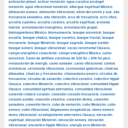
activación pineal
,
activar metatrón
,
agua curativa arcángel
metatrón
,
agua vibracional metatrón
,
albergue espiritual México
,
alineación sonora
,
alineación vibracional
,
alivio del estrés y sue
,
alta
frecuencia sanadora
,
alta vibración
,
arco de frecuencia
,
arco vibra
,
arcoíris cuántico
,
arcoíris curativo
,
arcoíris espiritual
,
armonía
interior
,
armonización energética
,
armonización grupal
,
biomagnetismo México
,
bioresonancia
,
bosque ancestral
,
bosque
arcoíris
,
bosque chakra
,
bosque curativo
,
bosque fractal
,
bosque
frecuencia
,
bosque Metatrón
,
bosque sagrado
,
bosque sonido
,
bosque sonoro
,
bosque vibracional
,
cacao ceremonial Oaxaca
,
campo energético consciente
,
campo energético México
,
canto
ancestral
,
Canto de delfines curativos de 528 Hz + 936 Hz para
restauración de energía
,
canto sanador
,
canto vibracional
,
cantos
armónicos
,
ceremonia vibracional
,
ceremonias galácticas
,
chakras
alineados
,
chakras y frecuencias
,
chamanismo sonoro
,
círculos de
frecuencia
,
círculos de sanación
,
colectivo curativo
,
colectivo hippie
Oaxaca
,
colectivo Metatrón
,
colectivo vibracional
,
comunidad hippie
Oaxaca
,
comunidad spiritual alternativa
,
comunidad vibracional
,
conexión chakra corazón
,
conexión corazón frecuencia
,
conexión
corazón sonido
,
conexión cósmica
,
conexión divina
,
conexión
sanadora
,
conexión tierra
,
cubo de metatrón
,
culto Metatrón
,
culto
sonoro
,
culto vibracional
,
diapasones terapéuticos
,
domo sonoro
,
domo vibracional
,
ecoalojamiento alternativo Oaxaca
,
elevación
espiritual
,
elevación Metatrón
,
elevación sonora
,
elevación
vibracional
,
encuentro hippie México
,
energía arco Metatrón
,