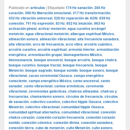
Publicado en
articulos
|
Etiquetado
174 Hz sanación
,
285 Hz
curación
,
396 Hz liberación emocional
,
417 Hz transformación
,
432 Hz vibración universal
,
528 Hz reparación de ADN
,
639 Hz
conexión
,
741 Hz expresión
,
83 Hz
,
852 Hz intuición
,
963 Hz
activación pineal
,
activar metatrón
,
agua curativa arcángel
metatrón
,
agua vibracional metatrón
,
albergue espiritual México
,
alineación sonora
,
alineación vibracional
,
alta frecuencia sanadora
,
alta vibración
,
arco de frecuencia
,
arco vibra
,
arcoíris cuántico
,
arcoíris curativo
,
arcoíris espiritual
,
armonía interior
,
armonización
energética
,
armonización grupal
,
biomagnetismo México
,
bioresonancia
,
bosque ancestral
,
bosque arcoíris
,
bosque chakra
,
bosque curativo
,
bosque fractal
,
bosque frecuencia
,
bosque
Metatrón
,
bosque sagrado
,
bosque sonido
,
bosque sonoro
,
bosque
vibracional
,
cacao ceremonial Oaxaca
,
campo energético
consciente
,
campo energético México
,
canto ancestral
,
canto
sanador
,
canto vibracional
,
cantos armónicos
,
ceremonia
vibracional
,
ceremonias galácticas
,
chakras alineados
,
chakras y
frecuencias
,
chamanismo sonoro
,
círculos de frecuencia
,
círculos
de sanación
,
colectivo curativo
,
colectivo hippie Oaxaca
,
colectivo
Metatrón
,
colectivo vibracional
,
comunidad hippie Oaxaca
,
comunidad spiritual alternativa
,
comunidad vibracional
,
conexión
chakra corazón
,
conexión corazón frecuencia
,
conexión corazón
sonido
,
conexión cósmica
,
conexión divina
,
conexión sanadora
,
conexión tierra
,
cubo de metatrón
,
culto Metatrón
,
culto sonoro
,