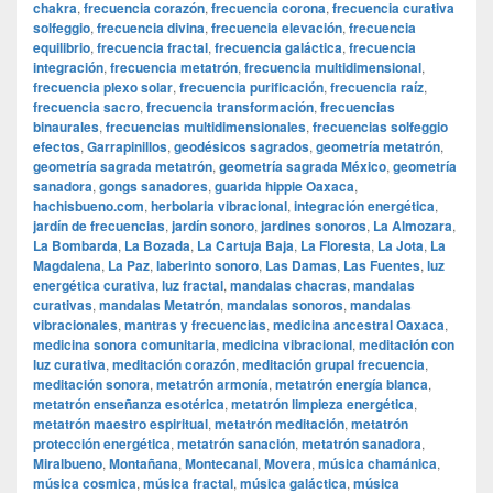
chakra
,
frecuencia corazón
,
frecuencia corona
,
frecuencia curativa
solfeggio
,
frecuencia divina
,
frecuencia elevación
,
frecuencia
equilibrio
,
frecuencia fractal
,
frecuencia galáctica
,
frecuencia
integración
,
frecuencia metatrón
,
frecuencia multidimensional
,
frecuencia plexo solar
,
frecuencia purificación
,
frecuencia raíz
,
frecuencia sacro
,
frecuencia transformación
,
frecuencias
binaurales
,
frecuencias multidimensionales
,
frecuencias solfeggio
efectos
,
Garrapinillos
,
geodésicos sagrados
,
geometría metatrón
,
geometría sagrada metatrón
,
geometría sagrada México
,
geometría
sanadora
,
gongs sanadores
,
guarida hippie Oaxaca
,
hachisbueno.com
,
herbolaria vibracional
,
integración energética
,
jardín de frecuencias
,
jardín sonoro
,
jardines sonoros
,
La Almozara
,
La Bombarda
,
La Bozada
,
La Cartuja Baja
,
La Floresta
,
La Jota
,
La
Magdalena
,
La Paz
,
laberinto sonoro
,
Las Damas
,
Las Fuentes
,
luz
energética curativa
,
luz fractal
,
mandalas chacras
,
mandalas
curativas
,
mandalas Metatrón
,
mandalas sonoros
,
mandalas
vibracionales
,
mantras y frecuencias
,
medicina ancestral Oaxaca
,
medicina sonora comunitaria
,
medicina vibracional
,
meditación con
luz curativa
,
meditación corazón
,
meditación grupal frecuencia
,
meditación sonora
,
metatrón armonía
,
metatrón energía blanca
,
metatrón enseñanza esotérica
,
metatrón limpieza energética
,
metatrón maestro espiritual
,
metatrón meditación
,
metatrón
protección energética
,
metatrón sanación
,
metatrón sanadora
,
Miralbueno
,
Montañana
,
Montecanal
,
Movera
,
música chamánica
,
música cosmica
,
música fractal
,
música galáctica
,
música