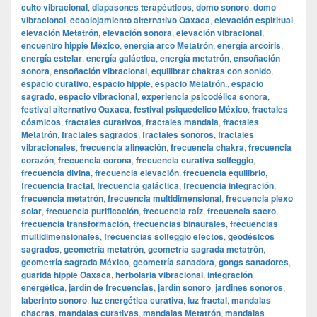
culto vibracional
,
diapasones terapéuticos
,
domo sonoro
,
domo
vibracional
,
ecoalojamiento alternativo Oaxaca
,
elevación espiritual
,
elevación Metatrón
,
elevación sonora
,
elevación vibracional
,
encuentro hippie México
,
energía arco Metatrón
,
energía arcoíris
,
energía estelar
,
energía galáctica
,
energía metatrón
,
ensoñación
sonora
,
ensoñación vibracional
,
equilibrar chakras con sonido
,
espacio curativo
,
espacio hippie
,
espacio Metatrón.
,
espacio
sagrado
,
espacio vibracional
,
experiencia psicodélica sonora
,
festival alternativo Oaxaca
,
festival psiquedelico México
,
fractales
cósmicos
,
fractales curativos
,
fractales mandala
,
fractales
Metatrón
,
fractales sagrados
,
fractales sonoros
,
fractales
vibracionales
,
frecuencia alineación
,
frecuencia chakra
,
frecuencia
corazón
,
frecuencia corona
,
frecuencia curativa solfeggio
,
frecuencia divina
,
frecuencia elevación
,
frecuencia equilibrio
,
frecuencia fractal
,
frecuencia galáctica
,
frecuencia integración
,
frecuencia metatrón
,
frecuencia multidimensional
,
frecuencia plexo
solar
,
frecuencia purificación
,
frecuencia raíz
,
frecuencia sacro
,
frecuencia transformación
,
frecuencias binaurales
,
frecuencias
multidimensionales
,
frecuencias solfeggio efectos
,
geodésicos
sagrados
,
geometría metatrón
,
geometría sagrada metatrón
,
geometría sagrada México
,
geometría sanadora
,
gongs sanadores
,
guarida hippie Oaxaca
,
herbolaria vibracional
,
integración
energética
,
jardín de frecuencias
,
jardín sonoro
,
jardines sonoros
,
laberinto sonoro
,
luz energética curativa
,
luz fractal
,
mandalas
chacras
,
mandalas curativas
,
mandalas Metatrón
,
mandalas