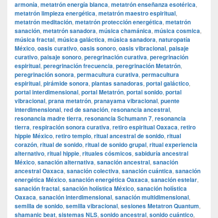
armonía
,
metatrón energía blanca
,
metatrón enseñanza esotérica
,
metatrón limpieza energética
,
metatrón maestro espiritual
,
metatrón meditación
,
metatrón protección energética
,
metatrón
sanación
,
metatrón sanadora
,
música chamánica
,
música cosmica
,
música fractal
,
música galáctica
,
música sanadora
,
naturopatía
México
,
oasis curativo
,
oasis sonoro
,
oasis vibracional
,
paisaje
curativo
,
paisaje sonoro
,
peregrinación curativa
,
peregrinación
espiritual
,
peregrinación frecuencia
,
peregrinación Metatrón
,
peregrinación sonora
,
permacultura curativa
,
permacultura
espiritual
,
pirámide sonora
,
plantas sanadoras
,
portal galáctico
,
portal interdimensional
,
portal Metatrón
,
portal sonido
,
portal
vibracional
,
prana metatrón
,
pranayama vibracional
,
puente
interdimensional
,
red de sanación
,
resonancia ancestral
,
resonancia madre tierra
,
resonancia Schumann 7
,
resonancia
tierra
,
respiración sonora curativa
,
retiro espiritual Oaxaca
,
retiro
hippie México
,
retiro templo
,
ritual ancestral de sonido
,
ritual
corazón
,
ritual de sonido
,
ritual de sonido grupal
,
ritual experiencia
alternativo
,
ritual hippie
,
rituales cósmicos
,
sabiduría ancestral
México
,
sanación alternativa
,
sanación ancestral
,
sanación
ancestral Oaxaca
,
sanación colectiva
,
sanación cuántica
,
sanación
energética México
,
sanación energética Oaxaca
,
sanación estelar
,
sanación fractal
,
sanación holística México
,
sanación holística
Oaxaca
,
sanación interdimensional
,
sanación multidimensional
,
semilla de sonido
,
semilla vibracional
,
sesiones Metatron Quantum
,
shamanic beat
,
sistemas NLS
,
sonido ancestral
,
sonido cuántico
,