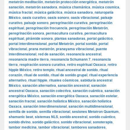
metatrón meditación
,
metatrón protección energética
,
metatrón
sanación
,
metatrón sanadora
,
música chamánica
,
música cosmica
,
música fractal
,
música galáctica
,
música sanadora
,
naturopatía
México
,
oasis curativo
,
oasis sonoro
,
oasis vibracional
,
paisaje
curativo
,
paisaje sonoro
,
peregrinación curativa
,
peregrinación
espiritual
,
peregrinación frecuencia
,
peregrinación Metatrón
,
peregrinación sonora
,
permacultura curativa
,
permacultura
espiritual
,
pirámide sonora
,
plantas sanadoras
,
portal galáctico
,
portal interdimensional
,
portal Metatrón
,
portal sonido
,
portal
vibracional
,
prana metatrón
,
pranayama vibracional
,
puente
interdimensional
,
red de sanación
,
resonancia ancestral
,
resonancia madre tierra
,
resonancia Schumann 7
,
resonancia
tierra
,
respiración sonora curativa
,
retiro espiritual Oaxaca
,
retiro
hippie México
,
retiro templo
,
ritual ancestral de sonido
,
ritual
corazón
,
ritual de sonido
,
ritual de sonido grupal
,
ritual experiencia
alternativo
,
ritual hippie
,
rituales cósmicos
,
sabiduría ancestral
México
,
sanación alternativa
,
sanación ancestral
,
sanación
ancestral Oaxaca
,
sanación colectiva
,
sanación cuántica
,
sanación
energética México
,
sanación energética Oaxaca
,
sanación estelar
,
sanación fractal
,
sanación holística México
,
sanación holística
Oaxaca
,
sanación interdimensional
,
sanación multidimensional
,
semilla de sonido
,
semilla vibracional
,
sesiones Metatron Quantum
,
shamanic beat
,
sistemas NLS
,
sonido ancestral
,
sonido cuántico
,
sonido divino
,
sonido galáctico
,
sonido vibracional
,
sonoterapia
,
tambor medicina
,
tambor vibracional
,
tambores sanadores
,