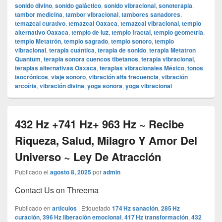
sonido divino
,
sonido galáctico
,
sonido vibracional
,
sonoterapia
,
tambor medicina
,
tambor vibracional
,
tambores sanadores
,
temazcal curativo
,
temazcal Oaxaca
,
temazcal vibracional
,
templo
alternativo Oaxaca
,
templo de luz
,
templo fractal
,
templo geometría
,
templo Metatrón
,
templo sagrado
,
templo sonoro
,
templo
vibracional
,
terapia cuántica
,
terapia de sonido
,
terapia Metatron
Quantum
,
terapia sonora cuencos tibetanos
,
terapia vibracional
,
terapias alternativas Oaxaca
,
terapias vibracionales México
,
tonos
isocrónicos
,
viaje sonoro
,
vibración alta frecuencia
,
vibración
arcoíris
,
vibración divina
,
yoga sonora
,
yoga vibracional
432 Hz +741 Hz+ 963 Hz ~ Recibe
Riqueza, Salud, Milagro Y Amor Del
Universo ~ Ley De Atracción
Publicado el
agosto 8, 2025
por
admin
Contact Us on Threema
Publicado en
articulos
|
Etiquetado
174 Hz sanación
,
285 Hz
curación
,
396 Hz liberación emocional
,
417 Hz transformación
,
432