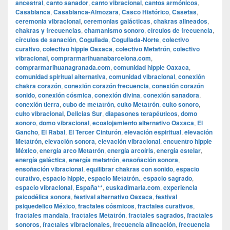
ancestral
,
canto sanador
,
canto vibracional
,
cantos armónicos
,
Casablanca
,
Casablanca-Almozara
,
Casco Histórico
,
Casetas
,
ceremonia vibracional
,
ceremonias galácticas
,
chakras alineados
,
chakras y frecuencias
,
chamanismo sonoro
,
círculos de frecuencia
,
círculos de sanación
,
Cogullada
,
Cogullada-Norte
,
colectivo
curativo
,
colectivo hippie Oaxaca
,
colectivo Metatrón
,
colectivo
vibracional
,
comprarmarihuanabarcelona.com
,
comprarmarihuanagranada.com
,
comunidad hippie Oaxaca
,
comunidad spiritual alternativa
,
comunidad vibracional
,
conexión
chakra corazón
,
conexión corazón frecuencia
,
conexión corazón
sonido
,
conexión cósmica
,
conexión divina
,
conexión sanadora
,
conexión tierra
,
cubo de metatrón
,
culto Metatrón
,
culto sonoro
,
culto vibracional
,
Delicias Sur
,
diapasones terapéuticos
,
domo
sonoro
,
domo vibracional
,
ecoalojamiento alternativo Oaxaca
,
El
Gancho
,
El Rabal
,
El Tercer Cinturón
,
elevación espiritual
,
elevación
Metatrón
,
elevación sonora
,
elevación vibracional
,
encuentro hippie
México
,
energía arco Metatrón
,
energía arcoíris
,
energía estelar
,
energía galáctica
,
energía metatrón
,
ensoñación sonora
,
ensoñación vibracional
,
equilibrar chakras con sonido
,
espacio
curativo
,
espacio hippie
,
espacio Metatrón.
,
espacio sagrado
,
espacio vibracional
,
España**
,
euskadimaria.com
,
experiencia
psicodélica sonora
,
festival alternativo Oaxaca
,
festival
psiquedelico México
,
fractales cósmicos
,
fractales curativos
,
fractales mandala
,
fractales Metatrón
,
fractales sagrados
,
fractales
sonoros
,
fractales vibracionales
,
frecuencia alineación
,
frecuencia