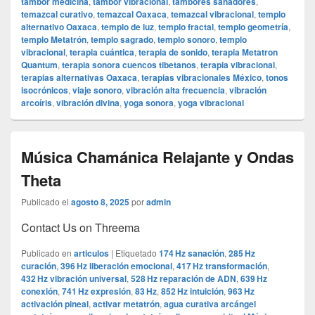
tambor medicina
,
tambor vibracional
,
tambores sanadores
,
temazcal curativo
,
temazcal Oaxaca
,
temazcal vibracional
,
templo
alternativo Oaxaca
,
templo de luz
,
templo fractal
,
templo geometría
,
templo Metatrón
,
templo sagrado
,
templo sonoro
,
templo
vibracional
,
terapia cuántica
,
terapia de sonido
,
terapia Metatron
Quantum
,
terapia sonora cuencos tibetanos
,
terapia vibracional
,
terapias alternativas Oaxaca
,
terapias vibracionales México
,
tonos
isocrónicos
,
viaje sonoro
,
vibración alta frecuencia
,
vibración
arcoíris
,
vibración divina
,
yoga sonora
,
yoga vibracional
Música Chamánica Relajante y Ondas
Theta
Publicado el
agosto 8, 2025
por
admin
Contact Us on Threema
Publicado en
articulos
|
Etiquetado
174 Hz sanación
,
285 Hz
curación
,
396 Hz liberación emocional
,
417 Hz transformación
,
432 Hz vibración universal
,
528 Hz reparación de ADN
,
639 Hz
conexión
,
741 Hz expresión
,
83 Hz
,
852 Hz intuición
,
963 Hz
activación pineal
,
activar metatrón
,
agua curativa arcángel