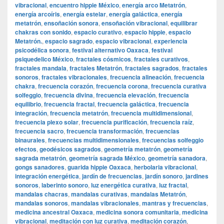
vibracional
,
encuentro hippie México
,
energía arco Metatrón
,
energía arcoíris
,
energía estelar
,
energía galáctica
,
energía
metatrón
,
ensoñación sonora
,
ensoñación vibracional
,
equilibrar
chakras con sonido
,
espacio curativo
,
espacio hippie
,
espacio
Metatrón.
,
espacio sagrado
,
espacio vibracional
,
experiencia
psicodélica sonora
,
festival alternativo Oaxaca
,
festival
psiquedelico México
,
fractales cósmicos
,
fractales curativos
,
fractales mandala
,
fractales Metatrón
,
fractales sagrados
,
fractales
sonoros
,
fractales vibracionales
,
frecuencia alineación
,
frecuencia
chakra
,
frecuencia corazón
,
frecuencia corona
,
frecuencia curativa
solfeggio
,
frecuencia divina
,
frecuencia elevación
,
frecuencia
equilibrio
,
frecuencia fractal
,
frecuencia galáctica
,
frecuencia
integración
,
frecuencia metatrón
,
frecuencia multidimensional
,
frecuencia plexo solar
,
frecuencia purificación
,
frecuencia raíz
,
frecuencia sacro
,
frecuencia transformación
,
frecuencias
binaurales
,
frecuencias multidimensionales
,
frecuencias solfeggio
efectos
,
geodésicos sagrados
,
geometría metatrón
,
geometría
sagrada metatrón
,
geometría sagrada México
,
geometría sanadora
,
gongs sanadores
,
guarida hippie Oaxaca
,
herbolaria vibracional
,
integración energética
,
jardín de frecuencias
,
jardín sonoro
,
jardines
sonoros
,
laberinto sonoro
,
luz energética curativa
,
luz fractal
,
mandalas chacras
,
mandalas curativas
,
mandalas Metatrón
,
mandalas sonoros
,
mandalas vibracionales
,
mantras y frecuencias
,
medicina ancestral Oaxaca
,
medicina sonora comunitaria
,
medicina
vibracional
,
meditación con luz curativa
,
meditación corazón
,