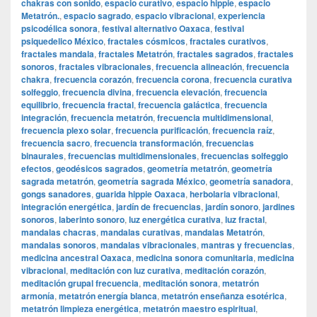
chakras con sonido
,
espacio curativo
,
espacio hippie
,
espacio
Metatrón.
,
espacio sagrado
,
espacio vibracional
,
experiencia
psicodélica sonora
,
festival alternativo Oaxaca
,
festival
psiquedelico México
,
fractales cósmicos
,
fractales curativos
,
fractales mandala
,
fractales Metatrón
,
fractales sagrados
,
fractales
sonoros
,
fractales vibracionales
,
frecuencia alineación
,
frecuencia
chakra
,
frecuencia corazón
,
frecuencia corona
,
frecuencia curativa
solfeggio
,
frecuencia divina
,
frecuencia elevación
,
frecuencia
equilibrio
,
frecuencia fractal
,
frecuencia galáctica
,
frecuencia
integración
,
frecuencia metatrón
,
frecuencia multidimensional
,
frecuencia plexo solar
,
frecuencia purificación
,
frecuencia raíz
,
frecuencia sacro
,
frecuencia transformación
,
frecuencias
binaurales
,
frecuencias multidimensionales
,
frecuencias solfeggio
efectos
,
geodésicos sagrados
,
geometría metatrón
,
geometría
sagrada metatrón
,
geometría sagrada México
,
geometría sanadora
,
gongs sanadores
,
guarida hippie Oaxaca
,
herbolaria vibracional
,
integración energética
,
jardín de frecuencias
,
jardín sonoro
,
jardines
sonoros
,
laberinto sonoro
,
luz energética curativa
,
luz fractal
,
mandalas chacras
,
mandalas curativas
,
mandalas Metatrón
,
mandalas sonoros
,
mandalas vibracionales
,
mantras y frecuencias
,
medicina ancestral Oaxaca
,
medicina sonora comunitaria
,
medicina
vibracional
,
meditación con luz curativa
,
meditación corazón
,
meditación grupal frecuencia
,
meditación sonora
,
metatrón
armonía
,
metatrón energía blanca
,
metatrón enseñanza esotérica
,
metatrón limpieza energética
,
metatrón maestro espiritual
,