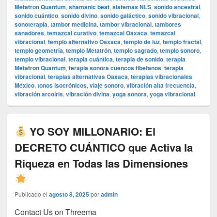
Metatron Quantum
,
shamanic beat
,
sistemas NLS
,
sonido ancestral
,
sonido cuántico
,
sonido divino
,
sonido galáctico
,
sonido vibracional
,
sonoterapia
,
tambor medicina
,
tambor vibracional
,
tambores
sanadores
,
temazcal curativo
,
temazcal Oaxaca
,
temazcal
vibracional
,
templo alternativo Oaxaca
,
templo de luz
,
templo fractal
,
templo geometría
,
templo Metatrón
,
templo sagrado
,
templo sonoro
,
templo vibracional
,
terapia cuántica
,
terapia de sonido
,
terapia
Metatron Quantum
,
terapia sonora cuencos tibetanos
,
terapia
vibracional
,
terapias alternativas Oaxaca
,
terapias vibracionales
México
,
tonos isocrónicos
,
viaje sonoro
,
vibración alta frecuencia
,
vibración arcoíris
,
vibración divina
,
yoga sonora
,
yoga vibracional
YO SOY MILLONARIO: El
DECRETO CUÁNTICO que Activa la
Riqueza en Todas las Dimensiones
Publicado el
agosto 8, 2025
por
admin
Contact Us on Threema