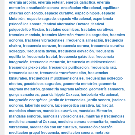
energía arcoíris
,
energía estelar
,
energía galáctica
,
energía
metatrón
,
ensoñación sonora
,
ensoñación vibracional
,
equilibrar
chakras con sonido
,
espacio curativo
,
espacio hippie
,
espacio
Metatrón.
,
espacio sagrado
,
espacio vibracional
,
experiencia
psicodélica sonora
,
festival alternativo Oaxaca
,
festival
psiquedelico México
,
fractales cósmicos
,
fractales curativos
,
fractales mandala
,
fractales Metatrón
,
fractales sagrados
,
fractales
sonoros
,
fractales vibracionales
,
frecuencia alineación
,
frecuencia
chakra
,
frecuencia corazón
,
frecuencia corona
,
frecuencia curativa
solfeggio
,
frecuencia divina
,
frecuencia elevación
,
frecuencia
equilibrio
,
frecuencia fractal
,
frecuencia galáctica
,
frecuencia
integración
,
frecuencia metatrón
,
frecuencia multidimensional
,
frecuencia plexo solar
,
frecuencia purificación
,
frecuencia raíz
,
frecuencia sacro
,
frecuencia transformación
,
frecuencias
binaurales
,
frecuencias multidimensionales
,
frecuencias solfeggio
efectos
,
geodésicos sagrados
,
geometría metatrón
,
geometría
sagrada metatrón
,
geometría sagrada México
,
geometría sanadora
,
gongs sanadores
,
guarida hippie Oaxaca
,
herbolaria vibracional
,
integración energética
,
jardín de frecuencias
,
jardín sonoro
,
jardines
sonoros
,
laberinto sonoro
,
luz energética curativa
,
luz fractal
,
mandalas chacras
,
mandalas curativas
,
mandalas Metatrón
,
mandalas sonoros
,
mandalas vibracionales
,
mantras y frecuencias
,
medicina ancestral Oaxaca
,
medicina sonora comunitaria
,
medicina
vibracional
,
meditación con luz curativa
,
meditación corazón
,
meditación grupal frecuencia
,
meditación sonora
,
metatrón