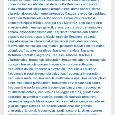
conexión tierra
,
cubo de metatrón
,
culto Metatrón
,
culto sonoro
,
culto vibracional
,
diapasones terapéuticos
,
domo sonoro
,
domo
vibracional
,
ecoalojamiento alternativo Oaxaca
,
elevación espiritual
,
elevación Metatrón
,
elevación sonora
,
elevación vibracional
,
encuentro hippie México
,
energía arco Metatrón
,
energía arcoíris
,
energía estelar
,
energía galáctica
,
energía metatrón
,
ensoñación
sonora
,
ensoñación vibracional
,
equilibrar chakras con sonido
,
espacio curativo
,
espacio hippie
,
espacio Metatrón.
,
espacio
sagrado
,
espacio vibracional
,
experiencia psicodélica sonora
,
festival alternativo Oaxaca
,
festival psiquedelico México
,
fractales
cósmicos
,
fractales curativos
,
fractales mandala
,
fractales
Metatrón
,
fractales sagrados
,
fractales sonoros
,
fractales
vibracionales
,
frecuencia alineación
,
frecuencia chakra
,
frecuencia
corazón
,
frecuencia corona
,
frecuencia curativa solfeggio
,
frecuencia divina
,
frecuencia elevación
,
frecuencia equilibrio
,
frecuencia fractal
,
frecuencia galáctica
,
frecuencia integración
,
frecuencia metatrón
,
frecuencia multidimensional
,
frecuencia plexo
solar
,
frecuencia purificación
,
frecuencia raíz
,
frecuencia sacro
,
frecuencia transformación
,
frecuencias binaurales
,
frecuencias
multidimensionales
,
frecuencias solfeggio efectos
,
geodésicos
sagrados
,
geometría metatrón
,
geometría sagrada metatrón
,
geometría sagrada México
,
geometría sanadora
,
gongs sanadores
,
guarida hippie Oaxaca
,
herbolaria vibracional
,
integración
energética
,
jardín de frecuencias
,
jardín sonoro
,
jardines sonoros
,
,
,
,