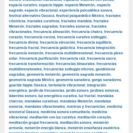
espacio curativo
,
espacio hippie
,
espacio Metatrón.
,
espacio
sagrado
,
espacio vibracional
,
experiencia psicodélica sonora
,
festival alternativo Oaxaca
,
festival psiquedelico México
,
fractales
cósmicos
,
fractales curativos
,
fractales mandala
,
fractales
Metatrón
,
fractales sagrados
,
fractales sonoros
,
fractales
vibracionales
,
frecuencia alineación
,
frecuencia chakra
,
frecuencia
corazón
,
frecuencia corona
,
frecuencia curativa solfeggio
,
frecuencia divina
,
frecuencia elevación
,
frecuencia equilibrio
,
frecuencia fractal
,
frecuencia galáctica
,
frecuencia integración
,
frecuencia metatrón
,
frecuencia multidimensional
,
frecuencia plexo
solar
,
frecuencia purificación
,
frecuencia raíz
,
frecuencia sacro
,
frecuencia transformación
,
frecuencias binaurales
,
frecuencias
multidimensionales
,
frecuencias solfeggio efectos
,
geodésicos
sagrados
,
geometría metatrón
,
geometría sagrada metatrón
,
geometría sagrada México
,
geometría sanadora
,
gongs sanadores
,
guarida hippie Oaxaca
,
herbolaria vibracional
,
integración
energética
,
jardín de frecuencias
,
jardín sonoro
,
jardines sonoros
,
laberinto sonoro
,
luz energética curativa
,
luz fractal
,
mandalas
chacras
,
mandalas curativas
,
mandalas Metatrón
,
mandalas
sonoros
,
mandalas vibracionales
,
mantras y frecuencias
,
medicina
ancestral Oaxaca
,
medicina sonora comunitaria
,
medicina
vibracional
,
meditación con luz curativa
,
meditación corazón
,
meditación grupal frecuencia
,
meditación sonora
,
metatrón
armonía
,
metatrón energía blanca
,
metatrón enseñanza esotérica
,
,
,