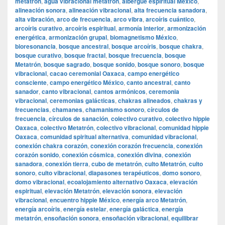
metatrón
,
agua vibracional metatrón
,
albergue espiritual México
,
alineación sonora
,
alineación vibracional
,
alta frecuencia sanadora
,
alta vibración
,
arco de frecuencia
,
arco vibra
,
arcoíris cuántico
,
arcoíris curativo
,
arcoíris espiritual
,
armonía interior
,
armonización
energética
,
armonización grupal
,
biomagnetismo México
,
bioresonancia
,
bosque ancestral
,
bosque arcoíris
,
bosque chakra
,
bosque curativo
,
bosque fractal
,
bosque frecuencia
,
bosque
Metatrón
,
bosque sagrado
,
bosque sonido
,
bosque sonoro
,
bosque
vibracional
,
cacao ceremonial Oaxaca
,
campo energético
consciente
,
campo energético México
,
canto ancestral
,
canto
sanador
,
canto vibracional
,
cantos armónicos
,
ceremonia
vibracional
,
ceremonias galácticas
,
chakras alineados
,
chakras y
frecuencias
,
chamanes
,
chamanismo sonoro
,
círculos de
frecuencia
,
círculos de sanación
,
colectivo curativo
,
colectivo hippie
Oaxaca
,
colectivo Metatrón
,
colectivo vibracional
,
comunidad hippie
Oaxaca
,
comunidad spiritual alternativa
,
comunidad vibracional
,
conexión chakra corazón
,
conexión corazón frecuencia
,
conexión
corazón sonido
,
conexión cósmica
,
conexión divina
,
conexión
sanadora
,
conexión tierra
,
cubo de metatrón
,
culto Metatrón
,
culto
sonoro
,
culto vibracional
,
diapasones terapéuticos
,
domo sonoro
,
domo vibracional
,
ecoalojamiento alternativo Oaxaca
,
elevación
espiritual
,
elevación Metatrón
,
elevación sonora
,
elevación
vibracional
,
encuentro hippie México
,
energía arco Metatrón
,
energía arcoíris
,
energía estelar
,
energía galáctica
,
energía
metatrón
,
ensoñación sonora
,
ensoñación vibracional
,
equilibrar