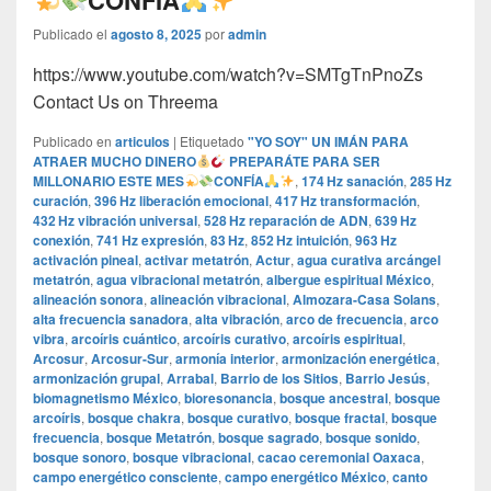
CONFÍA
Publicado el
agosto 8, 2025
por
admin
https://www.youtube.com/watch?v=SMTgTnPnoZs
Contact Us on Threema
Publicado en
articulos
|
Etiquetado
"YO SOY" UN IMÁN PARA
ATRAER MUCHO DINERO
PREPARÁTE PARA SER
MILLONARIO ESTE MES
CONFÍA
,
174 Hz sanación
,
285 Hz
curación
,
396 Hz liberación emocional
,
417 Hz transformación
,
432 Hz vibración universal
,
528 Hz reparación de ADN
,
639 Hz
conexión
,
741 Hz expresión
,
83 Hz
,
852 Hz intuición
,
963 Hz
activación pineal
,
activar metatrón
,
Actur
,
agua curativa arcángel
metatrón
,
agua vibracional metatrón
,
albergue espiritual México
,
alineación sonora
,
alineación vibracional
,
Almozara-Casa Solans
,
alta frecuencia sanadora
,
alta vibración
,
arco de frecuencia
,
arco
vibra
,
arcoíris cuántico
,
arcoíris curativo
,
arcoíris espiritual
,
Arcosur
,
Arcosur-Sur
,
armonía interior
,
armonización energética
,
armonización grupal
,
Arrabal
,
Barrio de los Sitios
,
Barrio Jesús
,
biomagnetismo México
,
bioresonancia
,
bosque ancestral
,
bosque
arcoíris
,
bosque chakra
,
bosque curativo
,
bosque fractal
,
bosque
frecuencia
,
bosque Metatrón
,
bosque sagrado
,
bosque sonido
,
bosque sonoro
,
bosque vibracional
,
cacao ceremonial Oaxaca
,
campo energético consciente
,
campo energético México
,
canto