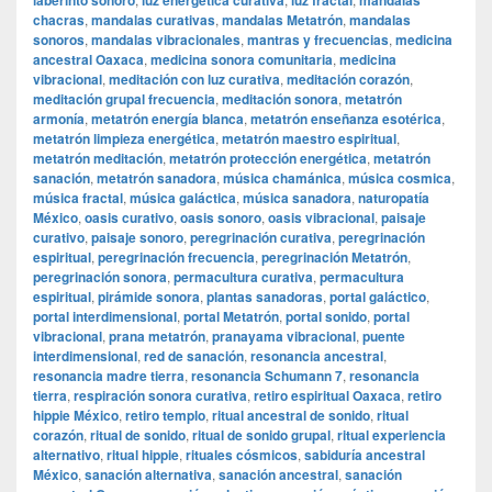
laberinto sonoro
luz energética curativa
luz fractal
mandalas
chacras
,
mandalas curativas
,
mandalas Metatrón
,
mandalas
sonoros
,
mandalas vibracionales
,
mantras y frecuencias
,
medicina
ancestral Oaxaca
,
medicina sonora comunitaria
,
medicina
vibracional
,
meditación con luz curativa
,
meditación corazón
,
meditación grupal frecuencia
,
meditación sonora
,
metatrón
armonía
,
metatrón energía blanca
,
metatrón enseñanza esotérica
,
metatrón limpieza energética
,
metatrón maestro espiritual
,
metatrón meditación
,
metatrón protección energética
,
metatrón
sanación
,
metatrón sanadora
,
música chamánica
,
música cosmica
,
música fractal
,
música galáctica
,
música sanadora
,
naturopatía
México
,
oasis curativo
,
oasis sonoro
,
oasis vibracional
,
paisaje
curativo
,
paisaje sonoro
,
peregrinación curativa
,
peregrinación
espiritual
,
peregrinación frecuencia
,
peregrinación Metatrón
,
peregrinación sonora
,
permacultura curativa
,
permacultura
espiritual
,
pirámide sonora
,
plantas sanadoras
,
portal galáctico
,
portal interdimensional
,
portal Metatrón
,
portal sonido
,
portal
vibracional
,
prana metatrón
,
pranayama vibracional
,
puente
interdimensional
,
red de sanación
,
resonancia ancestral
,
resonancia madre tierra
,
resonancia Schumann 7
,
resonancia
tierra
,
respiración sonora curativa
,
retiro espiritual Oaxaca
,
retiro
hippie México
,
retiro templo
,
ritual ancestral de sonido
,
ritual
corazón
,
ritual de sonido
,
ritual de sonido grupal
,
ritual experiencia
alternativo
,
ritual hippie
,
rituales cósmicos
,
sabiduría ancestral
México
,
sanación alternativa
,
sanación ancestral
,
sanación