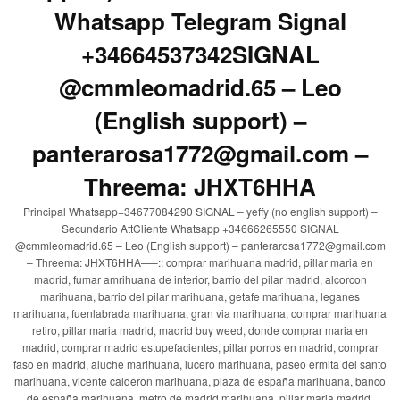
Whatsapp Telegram Signal
+34664537342SIGNAL
@cmmleomadrid.65 – Leo
(English support) –
panterarosa1772@gmail.com –
Threema: JHXT6HHA
Principal Whatsapp+34677084290 SIGNAL – yeffy (no english support) –
Secundario AttCliente Whatsapp +34666265550 SIGNAL
@cmmleomadrid.65 – Leo (English support) – panterarosa1772@gmail.com
– Threema: JHXT6HHA—–:: comprar marihuana madrid, pillar maria en
madrid, fumar amrihuana de interior, barrio del pilar madrid, alcorcon
marihuana, barrio del pilar marihuana, getafe marihuana, leganes
marihuana, fuenlabrada marihuana, gran via marihuana, comprar marihuana
retiro, pillar maria madrid, madrid buy weed, donde comprar maria en
madrid, comprar madrid estupefacientes, pillar porros en madrid, comprar
faso en madrid, aluche marihuana, lucero marihuana, paseo ermita del santo
marihuana, vicente calderon marihuana, plaza de españa marihuana, banco
de españa marihuana, metro de madrid marihuana, pillar maria madrid,