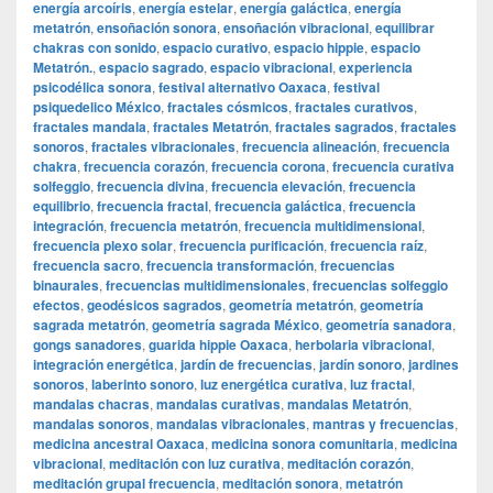
energía arcoíris
,
energía estelar
,
energía galáctica
,
energía
metatrón
,
ensoñación sonora
,
ensoñación vibracional
,
equilibrar
chakras con sonido
,
espacio curativo
,
espacio hippie
,
espacio
Metatrón.
,
espacio sagrado
,
espacio vibracional
,
experiencia
psicodélica sonora
,
festival alternativo Oaxaca
,
festival
psiquedelico México
,
fractales cósmicos
,
fractales curativos
,
fractales mandala
,
fractales Metatrón
,
fractales sagrados
,
fractales
sonoros
,
fractales vibracionales
,
frecuencia alineación
,
frecuencia
chakra
,
frecuencia corazón
,
frecuencia corona
,
frecuencia curativa
solfeggio
,
frecuencia divina
,
frecuencia elevación
,
frecuencia
equilibrio
,
frecuencia fractal
,
frecuencia galáctica
,
frecuencia
integración
,
frecuencia metatrón
,
frecuencia multidimensional
,
frecuencia plexo solar
,
frecuencia purificación
,
frecuencia raíz
,
frecuencia sacro
,
frecuencia transformación
,
frecuencias
binaurales
,
frecuencias multidimensionales
,
frecuencias solfeggio
efectos
,
geodésicos sagrados
,
geometría metatrón
,
geometría
sagrada metatrón
,
geometría sagrada México
,
geometría sanadora
,
gongs sanadores
,
guarida hippie Oaxaca
,
herbolaria vibracional
,
integración energética
,
jardín de frecuencias
,
jardín sonoro
,
jardines
sonoros
,
laberinto sonoro
,
luz energética curativa
,
luz fractal
,
mandalas chacras
,
mandalas curativas
,
mandalas Metatrón
,
mandalas sonoros
,
mandalas vibracionales
,
mantras y frecuencias
,
medicina ancestral Oaxaca
,
medicina sonora comunitaria
,
medicina
vibracional
,
meditación con luz curativa
,
meditación corazón
,
meditación grupal frecuencia
,
meditación sonora
,
metatrón