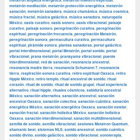
metatrón limpieza energética
metatrón maestro espiritual
metatrón meditación
,
metatrón protección energética
,
metatrón
sanación
,
metatrón sanadora
,
música chamánica
,
música cosmica
,
música fractal
,
música galáctica
,
música sanadora
,
naturopatía
México
,
oasis curativo
,
oasis sonoro
,
oasis vibracional
,
paisaje
curativo
,
paisaje sonoro
,
peregrinación curativa
,
peregrinación
espiritual
,
peregrinación frecuencia
,
peregrinación Metatrón
,
peregrinación sonora
,
permacultura curativa
,
permacultura
espiritual
,
pirámide sonora
,
plantas sanadoras
,
portal galáctico
,
portal interdimensional
,
portal Metatrón
,
portal sonido
,
portal
vibracional
,
prana metatrón
,
pranayama vibracional
,
puente
interdimensional
,
red de sanación
,
resonancia ancestral
,
resonancia madre tierra
,
resonancia Schumann 7
,
resonancia
tierra
,
respiración sonora curativa
,
retiro espiritual Oaxaca
,
retiro
hippie México
,
retiro templo
,
ritual ancestral de sonido
,
ritual
corazón
,
ritual de sonido
,
ritual de sonido grupal
,
ritual experiencia
alternativo
,
ritual hippie
,
rituales cósmicos
,
sabiduría ancestral
México
,
sanación alternativa
,
sanación ancestral
,
sanación
ancestral Oaxaca
,
sanación colectiva
,
sanación cuántica
,
sanación
energética México
,
sanación energética Oaxaca
,
sanación estelar
,
sanación fractal
,
sanación holística México
,
sanación holística
Oaxaca
,
sanación interdimensional
,
sanación multidimensional
,
semilla de sonido
,
semilla vibracional
,
sesiones Metatron Quantum
,
shamanic beat
,
sistemas NLS
,
sonido ancestral
,
sonido cuántico
,
sonido divino
,
sonido galáctico
,
sonido vibracional
,
sonoterapia
,