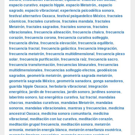
espacio curativo
,
espacio hippie
,
espacio Metatrón.
,
espacio
sagrado
,
espacio vibracional
,
experiencia psicodélica sonora
,
festival alternativo Oaxaca
,
festival psiquedelico México
,
fractales
cósmicos
,
fractales curativos
,
fractales mandala
,
fractales
Metatrón
,
fractales sagrados
,
fractales sonoros
,
fractales
vibracionales
,
frecuencia alineación
,
frecuencia chakra
,
frecuencia
corazón
,
frecuencia corona
,
frecuencia curativa solfeggio
,
frecuencia divina
,
frecuencia elevación
,
frecuencia equilibrio
,
frecuencia fractal
,
frecuencia galáctica
,
frecuencia integración
,
frecuencia metatrón
,
frecuencia multidimensional
,
frecuencia plexo
solar
,
frecuencia purificación
,
frecuencia raíz
,
frecuencia sacro
,
frecuencia transformación
,
frecuencias binaurales
,
frecuencias
multidimensionales
,
frecuencias solfeggio efectos
,
geodésicos
sagrados
,
geometría metatrón
,
geometría sagrada metatrón
,
geometría sagrada México
,
geometría sanadora
,
gongs sanadores
,
guarida hippie Oaxaca
,
herbolaria vibracional
,
integración
energética
,
jardín de frecuencias
,
jardín sonoro
,
jardines sonoros
,
laberinto sonoro
,
luz energética curativa
,
luz fractal
,
mandalas
chacras
,
mandalas curativas
,
mandalas Metatrón
,
mandalas
sonoros
,
mandalas vibracionales
,
mantras y frecuencias
,
medicina
ancestral Oaxaca
,
medicina sonora comunitaria
,
medicina
vibracional
,
meditación con luz curativa
,
meditación corazón
,
meditación grupal frecuencia
,
meditación sonora
,
metatrón
armonía
,
metatrón energía blanca
,
metatrón enseñanza esotérica
,
,
,