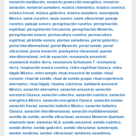
metatrón meditación
,
metatrón protección energética
,
metatrón
sanación
,
metatrón sanadora
,
música chamánica
,
música cosmica
,
música fractal
,
música galáctica
,
música sanadora
,
naturopatía
México
,
oasis curativo
,
oasis sonoro
,
oasis vibracional
,
paisaje
curativo
,
paisaje sonoro
,
peregrinación curativa
,
peregrinación
espiritual
,
peregrinación frecuencia
,
peregrinación Metatrón
,
peregrinación sonora
,
permacultura curativa
,
permacultura
espiritual
,
pirámide sonora
,
plantas sanadoras
,
portal galáctico
,
portal interdimensional
,
portal Metatrón
,
portal sonido
,
portal
vibracional
,
prana metatrón
,
pranayama vibracional
,
puente
interdimensional
,
red de sanación
,
resonancia ancestral
,
resonancia madre tierra
,
resonancia Schumann 7
,
resonancia
tierra
,
respiración sonora curativa
,
retiro espiritual Oaxaca
,
retiro
hippie México
,
retiro templo
,
ritual ancestral de sonido
,
ritual
corazón
,
ritual de sonido
,
ritual de sonido grupal
,
ritual experiencia
alternativo
,
ritual hippie
,
rituales cósmicos
,
sabiduría ancestral
México
,
sanación alternativa
,
sanación ancestral
,
sanación
ancestral Oaxaca
,
sanación colectiva
,
sanación cuántica
,
sanación
energética México
,
sanación energética Oaxaca
,
sanación estelar
,
sanación fractal
,
sanación holística México
,
sanación holística
Oaxaca
,
sanación interdimensional
,
sanación multidimensional
,
semilla de sonido
,
semilla vibracional
,
sesiones Metatron Quantum
,
shamanic beat
,
sistemas NLS
,
sonido ancestral
,
sonido cuántico
,
sonido divino
,
sonido galáctico
,
sonido vibracional
,
sonoterapia
,
tambor medicina
,
tambor vibracional
,
tambores sanadores
,