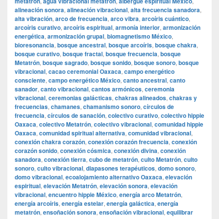
metatrón
,
agua vibracional metatrón
,
albergue espiritual México
,
alineación sonora
,
alineación vibracional
,
alta frecuencia sanadora
,
alta vibración
,
arco de frecuencia
,
arco vibra
,
arcoíris cuántico
,
arcoíris curativo
,
arcoíris espiritual
,
armonía interior
,
armonización
energética
,
armonización grupal
,
biomagnetismo México
,
bioresonancia
,
bosque ancestral
,
bosque arcoíris
,
bosque chakra
,
bosque curativo
,
bosque fractal
,
bosque frecuencia
,
bosque
Metatrón
,
bosque sagrado
,
bosque sonido
,
bosque sonoro
,
bosque
vibracional
,
cacao ceremonial Oaxaca
,
campo energético
consciente
,
campo energético México
,
canto ancestral
,
canto
sanador
,
canto vibracional
,
cantos armónicos
,
ceremonia
vibracional
,
ceremonias galácticas
,
chakras alineados
,
chakras y
frecuencias
,
chamanes
,
chamanismo sonoro
,
círculos de
frecuencia
,
círculos de sanación
,
colectivo curativo
,
colectivo hippie
Oaxaca
,
colectivo Metatrón
,
colectivo vibracional
,
comunidad hippie
Oaxaca
,
comunidad spiritual alternativa
,
comunidad vibracional
,
conexión chakra corazón
,
conexión corazón frecuencia
,
conexión
corazón sonido
,
conexión cósmica
,
conexión divina
,
conexión
sanadora
,
conexión tierra
,
cubo de metatrón
,
culto Metatrón
,
culto
sonoro
,
culto vibracional
,
diapasones terapéuticos
,
domo sonoro
,
domo vibracional
,
ecoalojamiento alternativo Oaxaca
,
elevación
espiritual
,
elevación Metatrón
,
elevación sonora
,
elevación
vibracional
,
encuentro hippie México
,
energía arco Metatrón
,
energía arcoíris
,
energía estelar
,
energía galáctica
,
energía
metatrón
,
ensoñación sonora
,
ensoñación vibracional
,
equilibrar