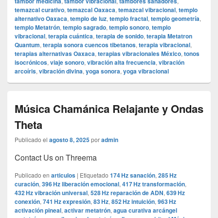
tambor medicina
,
tambor vibracional
,
tambores sanadores
,
temazcal curativo
,
temazcal Oaxaca
,
temazcal vibracional
,
templo
alternativo Oaxaca
,
templo de luz
,
templo fractal
,
templo geometría
,
templo Metatrón
,
templo sagrado
,
templo sonoro
,
templo
vibracional
,
terapia cuántica
,
terapia de sonido
,
terapia Metatron
Quantum
,
terapia sonora cuencos tibetanos
,
terapia vibracional
,
terapias alternativas Oaxaca
,
terapias vibracionales México
,
tonos
isocrónicos
,
viaje sonoro
,
vibración alta frecuencia
,
vibración
arcoíris
,
vibración divina
,
yoga sonora
,
yoga vibracional
Música Chamánica Relajante y Ondas
Theta
Publicado el
agosto 8, 2025
por
admin
Contact Us on Threema
Publicado en
articulos
|
Etiquetado
174 Hz sanación
,
285 Hz
curación
,
396 Hz liberación emocional
,
417 Hz transformación
,
432 Hz vibración universal
,
528 Hz reparación de ADN
,
639 Hz
conexión
,
741 Hz expresión
,
83 Hz
,
852 Hz intuición
,
963 Hz
activación pineal
,
activar metatrón
,
agua curativa arcángel