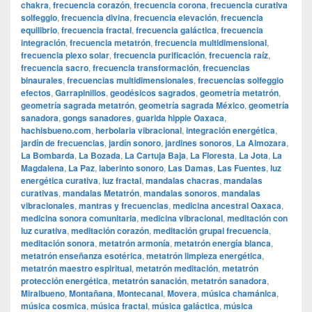
chakra
,
frecuencia corazón
,
frecuencia corona
,
frecuencia curativa
solfeggio
,
frecuencia divina
,
frecuencia elevación
,
frecuencia
equilibrio
,
frecuencia fractal
,
frecuencia galáctica
,
frecuencia
integración
,
frecuencia metatrón
,
frecuencia multidimensional
,
frecuencia plexo solar
,
frecuencia purificación
,
frecuencia raíz
,
frecuencia sacro
,
frecuencia transformación
,
frecuencias
binaurales
,
frecuencias multidimensionales
,
frecuencias solfeggio
efectos
,
Garrapinillos
,
geodésicos sagrados
,
geometría metatrón
,
geometría sagrada metatrón
,
geometría sagrada México
,
geometría
sanadora
,
gongs sanadores
,
guarida hippie Oaxaca
,
hachisbueno.com
,
herbolaria vibracional
,
integración energética
,
jardín de frecuencias
,
jardín sonoro
,
jardines sonoros
,
La Almozara
,
La Bombarda
,
La Bozada
,
La Cartuja Baja
,
La Floresta
,
La Jota
,
La
Magdalena
,
La Paz
,
laberinto sonoro
,
Las Damas
,
Las Fuentes
,
luz
energética curativa
,
luz fractal
,
mandalas chacras
,
mandalas
curativas
,
mandalas Metatrón
,
mandalas sonoros
,
mandalas
vibracionales
,
mantras y frecuencias
,
medicina ancestral Oaxaca
,
medicina sonora comunitaria
,
medicina vibracional
,
meditación con
luz curativa
,
meditación corazón
,
meditación grupal frecuencia
,
meditación sonora
,
metatrón armonía
,
metatrón energía blanca
,
metatrón enseñanza esotérica
,
metatrón limpieza energética
,
metatrón maestro espiritual
,
metatrón meditación
,
metatrón
protección energética
,
metatrón sanación
,
metatrón sanadora
,
Miralbueno
,
Montañana
,
Montecanal
,
Movera
,
música chamánica
,
música cosmica
,
música fractal
,
música galáctica
,
música