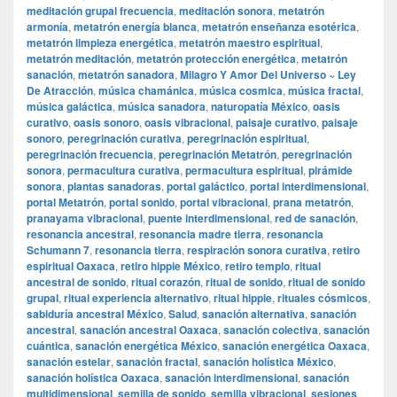
meditación grupal frecuencia
,
meditación sonora
,
metatrón
armonía
,
metatrón energía blanca
,
metatrón enseñanza esotérica
,
metatrón limpieza energética
,
metatrón maestro espiritual
,
metatrón meditación
,
metatrón protección energética
,
metatrón
sanación
,
metatrón sanadora
,
Milagro Y Amor Del Universo ~ Ley
De Atracción
,
música chamánica
,
música cosmica
,
música fractal
,
música galáctica
,
música sanadora
,
naturopatía México
,
oasis
curativo
,
oasis sonoro
,
oasis vibracional
,
paisaje curativo
,
paisaje
sonoro
,
peregrinación curativa
,
peregrinación espiritual
,
peregrinación frecuencia
,
peregrinación Metatrón
,
peregrinación
sonora
,
permacultura curativa
,
permacultura espiritual
,
pirámide
sonora
,
plantas sanadoras
,
portal galáctico
,
portal interdimensional
,
portal Metatrón
,
portal sonido
,
portal vibracional
,
prana metatrón
,
pranayama vibracional
,
puente interdimensional
,
red de sanación
,
resonancia ancestral
,
resonancia madre tierra
,
resonancia
Schumann 7
,
resonancia tierra
,
respiración sonora curativa
,
retiro
espiritual Oaxaca
,
retiro hippie México
,
retiro templo
,
ritual
ancestral de sonido
,
ritual corazón
,
ritual de sonido
,
ritual de sonido
grupal
,
ritual experiencia alternativo
,
ritual hippie
,
rituales cósmicos
,
sabiduría ancestral México
,
Salud
,
sanación alternativa
,
sanación
ancestral
,
sanación ancestral Oaxaca
,
sanación colectiva
,
sanación
cuántica
,
sanación energética México
,
sanación energética Oaxaca
,
sanación estelar
,
sanación fractal
,
sanación holística México
,
sanación holística Oaxaca
,
sanación interdimensional
,
sanación
multidimensional
,
semilla de sonido
,
semilla vibracional
,
sesiones