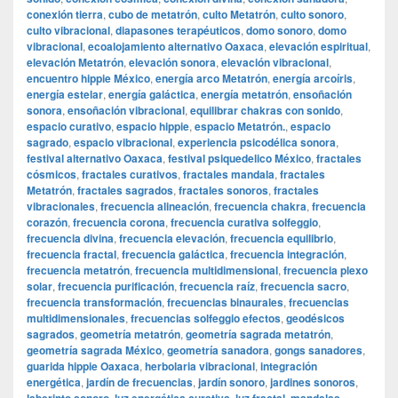
conexión tierra
,
cubo de metatrón
,
culto Metatrón
,
culto sonoro
,
culto vibracional
,
diapasones terapéuticos
,
domo sonoro
,
domo
vibracional
,
ecoalojamiento alternativo Oaxaca
,
elevación espiritual
,
elevación Metatrón
,
elevación sonora
,
elevación vibracional
,
encuentro hippie México
,
energía arco Metatrón
,
energía arcoíris
,
energía estelar
,
energía galáctica
,
energía metatrón
,
ensoñación
sonora
,
ensoñación vibracional
,
equilibrar chakras con sonido
,
espacio curativo
,
espacio hippie
,
espacio Metatrón.
,
espacio
sagrado
,
espacio vibracional
,
experiencia psicodélica sonora
,
festival alternativo Oaxaca
,
festival psiquedelico México
,
fractales
cósmicos
,
fractales curativos
,
fractales mandala
,
fractales
Metatrón
,
fractales sagrados
,
fractales sonoros
,
fractales
vibracionales
,
frecuencia alineación
,
frecuencia chakra
,
frecuencia
corazón
,
frecuencia corona
,
frecuencia curativa solfeggio
,
frecuencia divina
,
frecuencia elevación
,
frecuencia equilibrio
,
frecuencia fractal
,
frecuencia galáctica
,
frecuencia integración
,
frecuencia metatrón
,
frecuencia multidimensional
,
frecuencia plexo
solar
,
frecuencia purificación
,
frecuencia raíz
,
frecuencia sacro
,
frecuencia transformación
,
frecuencias binaurales
,
frecuencias
multidimensionales
,
frecuencias solfeggio efectos
,
geodésicos
sagrados
,
geometría metatrón
,
geometría sagrada metatrón
,
geometría sagrada México
,
geometría sanadora
,
gongs sanadores
,
guarida hippie Oaxaca
,
herbolaria vibracional
,
integración
energética
,
jardín de frecuencias
,
jardín sonoro
,
jardines sonoros
,
,
,
,