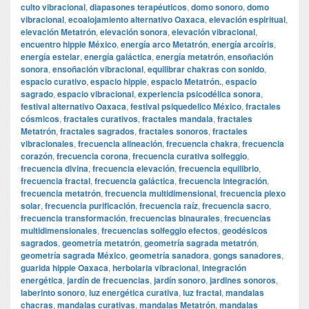
culto vibracional
,
diapasones terapéuticos
,
domo sonoro
,
domo
vibracional
,
ecoalojamiento alternativo Oaxaca
,
elevación espiritual
,
elevación Metatrón
,
elevación sonora
,
elevación vibracional
,
encuentro hippie México
,
energía arco Metatrón
,
energía arcoíris
,
energía estelar
,
energía galáctica
,
energía metatrón
,
ensoñación
sonora
,
ensoñación vibracional
,
equilibrar chakras con sonido
,
espacio curativo
,
espacio hippie
,
espacio Metatrón.
,
espacio
sagrado
,
espacio vibracional
,
experiencia psicodélica sonora
,
festival alternativo Oaxaca
,
festival psiquedelico México
,
fractales
cósmicos
,
fractales curativos
,
fractales mandala
,
fractales
Metatrón
,
fractales sagrados
,
fractales sonoros
,
fractales
vibracionales
,
frecuencia alineación
,
frecuencia chakra
,
frecuencia
corazón
,
frecuencia corona
,
frecuencia curativa solfeggio
,
frecuencia divina
,
frecuencia elevación
,
frecuencia equilibrio
,
frecuencia fractal
,
frecuencia galáctica
,
frecuencia integración
,
frecuencia metatrón
,
frecuencia multidimensional
,
frecuencia plexo
solar
,
frecuencia purificación
,
frecuencia raíz
,
frecuencia sacro
,
frecuencia transformación
,
frecuencias binaurales
,
frecuencias
multidimensionales
,
frecuencias solfeggio efectos
,
geodésicos
sagrados
,
geometría metatrón
,
geometría sagrada metatrón
,
geometría sagrada México
,
geometría sanadora
,
gongs sanadores
,
guarida hippie Oaxaca
,
herbolaria vibracional
,
integración
energética
,
jardín de frecuencias
,
jardín sonoro
,
jardines sonoros
,
laberinto sonoro
,
luz energética curativa
,
luz fractal
,
mandalas
chacras
,
mandalas curativas
,
mandalas Metatrón
,
mandalas