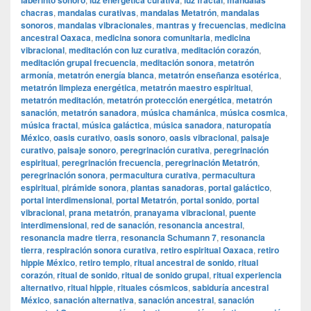
laberinto sonoro
luz energética curativa
luz fractal
mandalas
chacras
,
mandalas curativas
,
mandalas Metatrón
,
mandalas
sonoros
,
mandalas vibracionales
,
mantras y frecuencias
,
medicina
ancestral Oaxaca
,
medicina sonora comunitaria
,
medicina
vibracional
,
meditación con luz curativa
,
meditación corazón
,
meditación grupal frecuencia
,
meditación sonora
,
metatrón
armonía
,
metatrón energía blanca
,
metatrón enseñanza esotérica
,
metatrón limpieza energética
,
metatrón maestro espiritual
,
metatrón meditación
,
metatrón protección energética
,
metatrón
sanación
,
metatrón sanadora
,
música chamánica
,
música cosmica
,
música fractal
,
música galáctica
,
música sanadora
,
naturopatía
México
,
oasis curativo
,
oasis sonoro
,
oasis vibracional
,
paisaje
curativo
,
paisaje sonoro
,
peregrinación curativa
,
peregrinación
espiritual
,
peregrinación frecuencia
,
peregrinación Metatrón
,
peregrinación sonora
,
permacultura curativa
,
permacultura
espiritual
,
pirámide sonora
,
plantas sanadoras
,
portal galáctico
,
portal interdimensional
,
portal Metatrón
,
portal sonido
,
portal
vibracional
,
prana metatrón
,
pranayama vibracional
,
puente
interdimensional
,
red de sanación
,
resonancia ancestral
,
resonancia madre tierra
,
resonancia Schumann 7
,
resonancia
tierra
,
respiración sonora curativa
,
retiro espiritual Oaxaca
,
retiro
hippie México
,
retiro templo
,
ritual ancestral de sonido
,
ritual
corazón
,
ritual de sonido
,
ritual de sonido grupal
,
ritual experiencia
alternativo
,
ritual hippie
,
rituales cósmicos
,
sabiduría ancestral
México
,
sanación alternativa
,
sanación ancestral
,
sanación