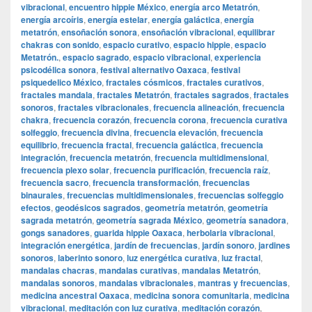
vibracional
,
encuentro hippie México
,
energía arco Metatrón
,
energía arcoíris
,
energía estelar
,
energía galáctica
,
energía
metatrón
,
ensoñación sonora
,
ensoñación vibracional
,
equilibrar
chakras con sonido
,
espacio curativo
,
espacio hippie
,
espacio
Metatrón.
,
espacio sagrado
,
espacio vibracional
,
experiencia
psicodélica sonora
,
festival alternativo Oaxaca
,
festival
psiquedelico México
,
fractales cósmicos
,
fractales curativos
,
fractales mandala
,
fractales Metatrón
,
fractales sagrados
,
fractales
sonoros
,
fractales vibracionales
,
frecuencia alineación
,
frecuencia
chakra
,
frecuencia corazón
,
frecuencia corona
,
frecuencia curativa
solfeggio
,
frecuencia divina
,
frecuencia elevación
,
frecuencia
equilibrio
,
frecuencia fractal
,
frecuencia galáctica
,
frecuencia
integración
,
frecuencia metatrón
,
frecuencia multidimensional
,
frecuencia plexo solar
,
frecuencia purificación
,
frecuencia raíz
,
frecuencia sacro
,
frecuencia transformación
,
frecuencias
binaurales
,
frecuencias multidimensionales
,
frecuencias solfeggio
efectos
,
geodésicos sagrados
,
geometría metatrón
,
geometría
sagrada metatrón
,
geometría sagrada México
,
geometría sanadora
,
gongs sanadores
,
guarida hippie Oaxaca
,
herbolaria vibracional
,
integración energética
,
jardín de frecuencias
,
jardín sonoro
,
jardines
sonoros
,
laberinto sonoro
,
luz energética curativa
,
luz fractal
,
mandalas chacras
,
mandalas curativas
,
mandalas Metatrón
,
mandalas sonoros
,
mandalas vibracionales
,
mantras y frecuencias
,
medicina ancestral Oaxaca
,
medicina sonora comunitaria
,
medicina
vibracional
,
meditación con luz curativa
,
meditación corazón
,