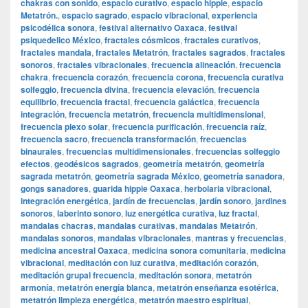
chakras con sonido
,
espacio curativo
,
espacio hippie
,
espacio
Metatrón.
,
espacio sagrado
,
espacio vibracional
,
experiencia
psicodélica sonora
,
festival alternativo Oaxaca
,
festival
psiquedelico México
,
fractales cósmicos
,
fractales curativos
,
fractales mandala
,
fractales Metatrón
,
fractales sagrados
,
fractales
sonoros
,
fractales vibracionales
,
frecuencia alineación
,
frecuencia
chakra
,
frecuencia corazón
,
frecuencia corona
,
frecuencia curativa
solfeggio
,
frecuencia divina
,
frecuencia elevación
,
frecuencia
equilibrio
,
frecuencia fractal
,
frecuencia galáctica
,
frecuencia
integración
,
frecuencia metatrón
,
frecuencia multidimensional
,
frecuencia plexo solar
,
frecuencia purificación
,
frecuencia raíz
,
frecuencia sacro
,
frecuencia transformación
,
frecuencias
binaurales
,
frecuencias multidimensionales
,
frecuencias solfeggio
efectos
,
geodésicos sagrados
,
geometría metatrón
,
geometría
sagrada metatrón
,
geometría sagrada México
,
geometría sanadora
,
gongs sanadores
,
guarida hippie Oaxaca
,
herbolaria vibracional
,
integración energética
,
jardín de frecuencias
,
jardín sonoro
,
jardines
sonoros
,
laberinto sonoro
,
luz energética curativa
,
luz fractal
,
mandalas chacras
,
mandalas curativas
,
mandalas Metatrón
,
mandalas sonoros
,
mandalas vibracionales
,
mantras y frecuencias
,
medicina ancestral Oaxaca
,
medicina sonora comunitaria
,
medicina
vibracional
,
meditación con luz curativa
,
meditación corazón
,
meditación grupal frecuencia
,
meditación sonora
,
metatrón
armonía
,
metatrón energía blanca
,
metatrón enseñanza esotérica
,
metatrón limpieza energética
,
metatrón maestro espiritual
,