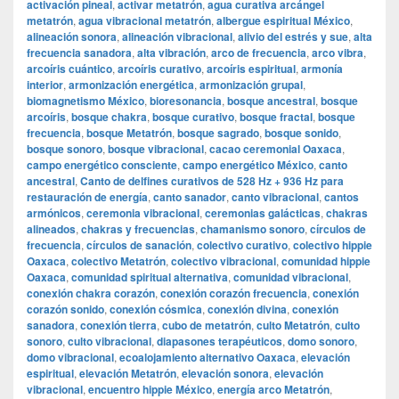
activación pineal
,
activar metatrón
,
agua curativa arcángel
metatrón
,
agua vibracional metatrón
,
albergue espiritual México
,
alineación sonora
,
alineación vibracional
,
alivio del estrés y sue
,
alta
frecuencia sanadora
,
alta vibración
,
arco de frecuencia
,
arco vibra
,
arcoíris cuántico
,
arcoíris curativo
,
arcoíris espiritual
,
armonía
interior
,
armonización energética
,
armonización grupal
,
biomagnetismo México
,
bioresonancia
,
bosque ancestral
,
bosque
arcoíris
,
bosque chakra
,
bosque curativo
,
bosque fractal
,
bosque
frecuencia
,
bosque Metatrón
,
bosque sagrado
,
bosque sonido
,
bosque sonoro
,
bosque vibracional
,
cacao ceremonial Oaxaca
,
campo energético consciente
,
campo energético México
,
canto
ancestral
,
Canto de delfines curativos de 528 Hz + 936 Hz para
restauración de energía
,
canto sanador
,
canto vibracional
,
cantos
armónicos
,
ceremonia vibracional
,
ceremonias galácticas
,
chakras
alineados
,
chakras y frecuencias
,
chamanismo sonoro
,
círculos de
frecuencia
,
círculos de sanación
,
colectivo curativo
,
colectivo hippie
Oaxaca
,
colectivo Metatrón
,
colectivo vibracional
,
comunidad hippie
Oaxaca
,
comunidad spiritual alternativa
,
comunidad vibracional
,
conexión chakra corazón
,
conexión corazón frecuencia
,
conexión
corazón sonido
,
conexión cósmica
,
conexión divina
,
conexión
sanadora
,
conexión tierra
,
cubo de metatrón
,
culto Metatrón
,
culto
sonoro
,
culto vibracional
,
diapasones terapéuticos
,
domo sonoro
,
domo vibracional
,
ecoalojamiento alternativo Oaxaca
,
elevación
espiritual
,
elevación Metatrón
,
elevación sonora
,
elevación
vibracional
,
encuentro hippie México
,
energía arco Metatrón
,