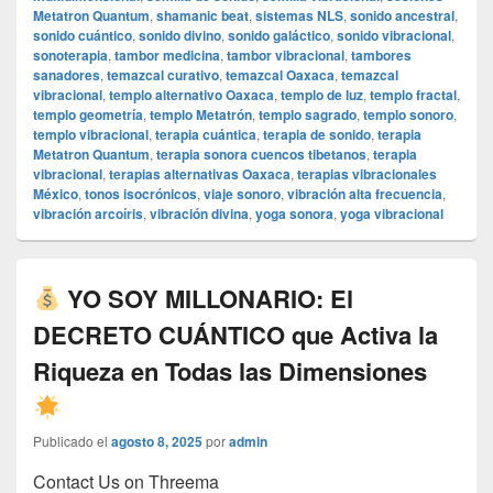
Metatron Quantum
,
shamanic beat
,
sistemas NLS
,
sonido ancestral
,
sonido cuántico
,
sonido divino
,
sonido galáctico
,
sonido vibracional
,
sonoterapia
,
tambor medicina
,
tambor vibracional
,
tambores
sanadores
,
temazcal curativo
,
temazcal Oaxaca
,
temazcal
vibracional
,
templo alternativo Oaxaca
,
templo de luz
,
templo fractal
,
templo geometría
,
templo Metatrón
,
templo sagrado
,
templo sonoro
,
templo vibracional
,
terapia cuántica
,
terapia de sonido
,
terapia
Metatron Quantum
,
terapia sonora cuencos tibetanos
,
terapia
vibracional
,
terapias alternativas Oaxaca
,
terapias vibracionales
México
,
tonos isocrónicos
,
viaje sonoro
,
vibración alta frecuencia
,
vibración arcoíris
,
vibración divina
,
yoga sonora
,
yoga vibracional
YO SOY MILLONARIO: El
DECRETO CUÁNTICO que Activa la
Riqueza en Todas las Dimensiones
Publicado el
agosto 8, 2025
por
admin
Contact Us on Threema