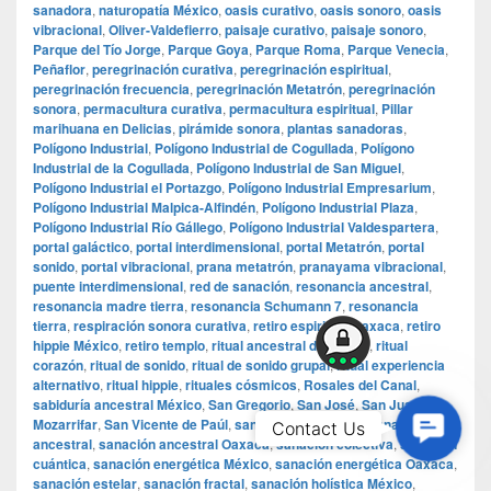
sanadora
,
naturopatía México
,
oasis curativo
,
oasis sonoro
,
oasis
vibracional
,
Oliver-Valdefierro
,
paisaje curativo
,
paisaje sonoro
,
Parque del Tío Jorge
,
Parque Goya
,
Parque Roma
,
Parque Venecia
,
Peñaflor
,
peregrinación curativa
,
peregrinación espiritual
,
peregrinación frecuencia
,
peregrinación Metatrón
,
peregrinación
sonora
,
permacultura curativa
,
permacultura espiritual
,
Pillar
marihuana en Delicias
,
pirámide sonora
,
plantas sanadoras
,
Polígono Industrial
,
Polígono Industrial de Cogullada
,
Polígono
Industrial de la Cogullada
,
Polígono Industrial de San Miguel
,
Polígono Industrial el Portazgo
,
Polígono Industrial Empresarium
,
Polígono Industrial Malpica-Alfindén
,
Polígono Industrial Plaza
,
Polígono Industrial Río Gállego
,
Polígono Industrial Valdespartera
,
portal galáctico
,
portal interdimensional
,
portal Metatrón
,
portal
sonido
,
portal vibracional
,
prana metatrón
,
pranayama vibracional
,
puente interdimensional
,
red de sanación
,
resonancia ancestral
,
resonancia madre tierra
,
resonancia Schumann 7
,
resonancia
tierra
,
respiración sonora curativa
,
retiro espiritual Oaxaca
,
retiro
hippie México
,
retiro templo
,
ritual ancestral de sonido
,
ritual
corazón
,
ritual de sonido
,
ritual de sonido grupal
,
ritual experiencia
alternativo
,
ritual hippie
,
rituales cósmicos
,
Rosales del Canal
,
sabiduría ancestral México
,
San Gregorio
,
San José
,
San Juan de
Contac
Mozarrifar
,
San Vicente de Paúl
,
sanación alternativa
,
sanación
Contact Us
ancestral
,
sanación ancestral Oaxaca
,
sanación colectiva
,
sanación
Us
cuántica
,
sanación energética México
,
sanación energética Oaxaca
,
sanación estelar
,
sanación fractal
,
sanación holística México
,