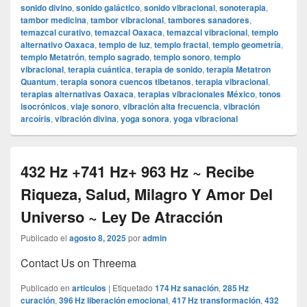
sonido divino
,
sonido galáctico
,
sonido vibracional
,
sonoterapia
,
tambor medicina
,
tambor vibracional
,
tambores sanadores
,
temazcal curativo
,
temazcal Oaxaca
,
temazcal vibracional
,
templo
alternativo Oaxaca
,
templo de luz
,
templo fractal
,
templo geometría
,
templo Metatrón
,
templo sagrado
,
templo sonoro
,
templo
vibracional
,
terapia cuántica
,
terapia de sonido
,
terapia Metatron
Quantum
,
terapia sonora cuencos tibetanos
,
terapia vibracional
,
terapias alternativas Oaxaca
,
terapias vibracionales México
,
tonos
isocrónicos
,
viaje sonoro
,
vibración alta frecuencia
,
vibración
arcoíris
,
vibración divina
,
yoga sonora
,
yoga vibracional
432 Hz +741 Hz+ 963 Hz ~ Recibe
Riqueza, Salud, Milagro Y Amor Del
Universo ~ Ley De Atracción
Publicado el
agosto 8, 2025
por
admin
Contact Us on Threema
Publicado en
articulos
|
Etiquetado
174 Hz sanación
,
285 Hz
curación
,
396 Hz liberación emocional
,
417 Hz transformación
,
432