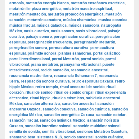
armonía
,
metatrón energía blanca
,
metatrón enseñanza esotérica
,
metatrón limpieza energética
,
metatrón maestro espiritual
,
metatrón meditación
,
metatrón protección energética
,
metatrón
sanación
,
metatrón sanadora
,
música chamánica
,
música cosmica
,
música fractal
,
música galáctica
,
música sanadora
,
naturopatía
México
,
oasis curativo
,
oasis sonoro
,
oasis vibracional
,
paisaje
curativo
,
paisaje sonoro
,
peregrinación curativa
,
peregrinación
espiritual
,
peregrinación frecuencia
,
peregrinación Metatrón
,
peregrinación sonora
,
permacultura curativa
,
permacultura
espiritual
,
pirámide sonora
,
plantas sanadoras
,
portal galáctico
,
portal interdimensional
,
portal Metatrón
,
portal sonido
,
portal
vibracional
,
prana metatrón
,
pranayama vibracional
,
puente
interdimensional
,
red de sanación
,
resonancia ancestral
,
resonancia madre tierra
,
resonancia Schumann 7
,
resonancia
tierra
,
respiración sonora curativa
,
retiro espiritual Oaxaca
,
retiro
hippie México
,
retiro templo
,
ritual ancestral de sonido
,
ritual
corazón
,
ritual de sonido
,
ritual de sonido grupal
,
ritual experiencia
alternativo
,
ritual hippie
,
rituales cósmicos
,
sabiduría ancestral
México
,
sanación alternativa
,
sanación ancestral
,
sanación
ancestral Oaxaca
,
sanación colectiva
,
sanación cuántica
,
sanación
energética México
,
sanación energética Oaxaca
,
sanación estelar
,
sanación fractal
,
sanación holística México
,
sanación holística
Oaxaca
,
sanación interdimensional
,
sanación multidimensional
,
semilla de sonido
,
semilla vibracional
,
sesiones Metatron Quantum
,
shamanic beat
,
sistemas NLS
,
sonido ancestral
,
sonido cuántico
,