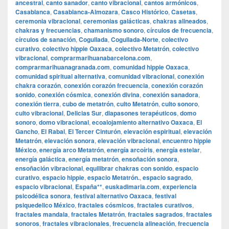
ancestral
,
canto sanador
,
canto vibracional
,
cantos armónicos
,
Casablanca
,
Casablanca-Almozara
,
Casco Histórico
,
Casetas
,
ceremonia vibracional
,
ceremonias galácticas
,
chakras alineados
,
chakras y frecuencias
,
chamanismo sonoro
,
círculos de frecuencia
,
círculos de sanación
,
Cogullada
,
Cogullada-Norte
,
colectivo
curativo
,
colectivo hippie Oaxaca
,
colectivo Metatrón
,
colectivo
vibracional
,
comprarmarihuanabarcelona.com
,
comprarmarihuanagranada.com
,
comunidad hippie Oaxaca
,
comunidad spiritual alternativa
,
comunidad vibracional
,
conexión
chakra corazón
,
conexión corazón frecuencia
,
conexión corazón
sonido
,
conexión cósmica
,
conexión divina
,
conexión sanadora
,
conexión tierra
,
cubo de metatrón
,
culto Metatrón
,
culto sonoro
,
culto vibracional
,
Delicias Sur
,
diapasones terapéuticos
,
domo
sonoro
,
domo vibracional
,
ecoalojamiento alternativo Oaxaca
,
El
Gancho
,
El Rabal
,
El Tercer Cinturón
,
elevación espiritual
,
elevación
Metatrón
,
elevación sonora
,
elevación vibracional
,
encuentro hippie
México
,
energía arco Metatrón
,
energía arcoíris
,
energía estelar
,
energía galáctica
,
energía metatrón
,
ensoñación sonora
,
ensoñación vibracional
,
equilibrar chakras con sonido
,
espacio
curativo
,
espacio hippie
,
espacio Metatrón.
,
espacio sagrado
,
espacio vibracional
,
España**
,
euskadimaria.com
,
experiencia
psicodélica sonora
,
festival alternativo Oaxaca
,
festival
psiquedelico México
,
fractales cósmicos
,
fractales curativos
,
fractales mandala
,
fractales Metatrón
,
fractales sagrados
,
fractales
sonoros
,
fractales vibracionales
,
frecuencia alineación
,
frecuencia