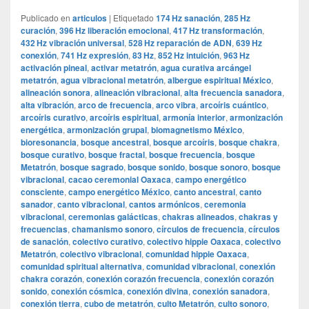
Publicado en
articulos
|
Etiquetado
174 Hz sanación
,
285 Hz
curación
,
396 Hz liberación emocional
,
417 Hz transformación
,
432 Hz vibración universal
,
528 Hz reparación de ADN
,
639 Hz
conexión
,
741 Hz expresión
,
83 Hz
,
852 Hz intuición
,
963 Hz
activación pineal
,
activar metatrón
,
agua curativa arcángel
metatrón
,
agua vibracional metatrón
,
albergue espiritual México
,
alineación sonora
,
alineación vibracional
,
alta frecuencia sanadora
,
alta vibración
,
arco de frecuencia
,
arco vibra
,
arcoíris cuántico
,
arcoíris curativo
,
arcoíris espiritual
,
armonía interior
,
armonización
energética
,
armonización grupal
,
biomagnetismo México
,
bioresonancia
,
bosque ancestral
,
bosque arcoíris
,
bosque chakra
,
bosque curativo
,
bosque fractal
,
bosque frecuencia
,
bosque
Metatrón
,
bosque sagrado
,
bosque sonido
,
bosque sonoro
,
bosque
vibracional
,
cacao ceremonial Oaxaca
,
campo energético
consciente
,
campo energético México
,
canto ancestral
,
canto
sanador
,
canto vibracional
,
cantos armónicos
,
ceremonia
vibracional
,
ceremonias galácticas
,
chakras alineados
,
chakras y
frecuencias
,
chamanismo sonoro
,
círculos de frecuencia
,
círculos
de sanación
,
colectivo curativo
,
colectivo hippie Oaxaca
,
colectivo
Metatrón
,
colectivo vibracional
,
comunidad hippie Oaxaca
,
comunidad spiritual alternativa
,
comunidad vibracional
,
conexión
chakra corazón
,
conexión corazón frecuencia
,
conexión corazón
sonido
,
conexión cósmica
,
conexión divina
,
conexión sanadora
,
conexión tierra
,
cubo de metatrón
,
culto Metatrón
,
culto sonoro
,