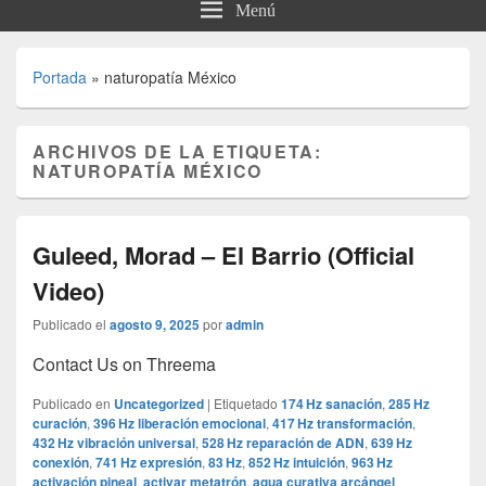
Menú
Portada
»
naturopatía México
ARCHIVOS DE LA ETIQUETA:
NATUROPATÍA MÉXICO
Guleed, Morad – El Barrio (Official
Video)
Publicado el
agosto 9, 2025
por
admin
Contact Us on Threema
Publicado en
Uncategorized
|
Etiquetado
174 Hz sanación
,
285 Hz
curación
,
396 Hz liberación emocional
,
417 Hz transformación
,
432 Hz vibración universal
,
528 Hz reparación de ADN
,
639 Hz
conexión
,
741 Hz expresión
,
83 Hz
,
852 Hz intuición
,
963 Hz
activación pineal
,
activar metatrón
,
agua curativa arcángel