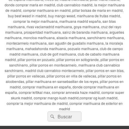
donde comprar maria en madrid, club cannabico madrid, la mejor marihuana
de madrid, comprar marihuana en madrid, pillar bolsas de maria en madrid,
buy best weed in madrid, buy mango weed, marihuana de frutas madrid,
comprar la mejor marihuana, marihuana madrid españa, san blas
marihuana, rivas vaciamadrid marihuana, goya marihuana, cruz del rayo
marihuana, prosperidad marihuana, sainz de baranda marihuana, arguelles
marihuana, moncloa marihuana, alsacia marihuana, sanchinarro marihuana,
montecarmelo marihuana, san agustin de guadalix marihuana, la moraleja
marihuana, mahadahonda marihuana, pozuelo marihuana, club de campo
madrid marihuana, club de golf marihuana, club de caballo marihuana
madrid, pillar porros en pozuelo, pillar porros en sotogrande, pillar porros en
sanchinarro, pillar porros en montecarmelo, marihuana club cannabico
sanchinarro, madrid club cannabico montecarmelo, pillar porros en san blas,
pillar porros en vallecas, pillar porros en villa de vallecas, pillar porros en
alcobendas, pillar marihuana en sansebastian de los reyes, pillar porros en
madrid, comprar marihuana en españa, donde comprar marihuana en
españa, comprar kritikal max, comprar amnesia haze madrid, comprar super
skunk madrid, comprar mango kush madrid,comprar og kush madrid,
comprar la mejor marihuana de madrid, comprar marihuana de exterior en
madrid
Buscar
Buscar
por: