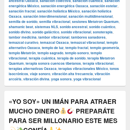
ancestral Oaxaca
,
sanación colectiva
,
sanación cuántica
,
sanación
energética México
,
sanación energética Oaxaca
,
sanación estelar
,
sanación fractal
,
sanación holística México
,
sanación holística
Oaxaca
,
sanación interdimensional
,
sanación multidimensional
,
semilla de sonido
,
semilla vibracional
,
sesiones Metatron Quantum
,
shamanic beat
,
sistemas NLS
,
sonido ancestral
,
sonido cuántico
,
sonido divino
,
sonido galáctico
,
sonido vibracional
,
sonoterapia
,
tambor medicina
,
tambor vibracional
,
tambores sanadores
,
temazcal curativo
,
temazcal Oaxaca
,
temazcal vibracional
,
templo
alternativo Oaxaca
,
templo de luz
,
templo fractal
,
templo geometría
,
templo Metatrón
,
templo sagrado
,
templo sonoro
,
templo
vibracional
,
terapia cuántica
,
terapia de sonido
,
terapia Metatron
Quantum
,
terapia sonora cuencos tibetanos
,
terapia vibracional
,
terapias alternativas Oaxaca
,
terapias vibracionales México
,
tonos
isocrónicos
,
viaje sonoro
,
vibración alta frecuencia
,
vibración
arcoíris
,
vibración divina
,
yoga sonora
,
yoga vibracional
«YO SOY» UN IMÁN PARA ATRAER
MUCHO DINERO
PREPARÁTE
PARA SER MILLONARIO ESTE MES