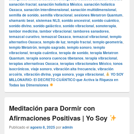
sanación fractal
,
sanación holística México
,
sanación holística
Oaxaca
,
sanación interdimensional
,
sanación multidimensional
,
semilla de sonido
,
semilla vibracional
,
sesiones Metatron Quantum
,
shamanic beat
,
sistemas NLS
,
sonido ancestral
,
sonido cuántico
,
sonido divino
,
sonido galáctico
,
sonido vibracional
,
sonoterapia
,
tambor medicina
,
tambor vibracional
,
tambores sanadores
,
temazcal curativo
,
temazcal Oaxaca
,
temazcal vibracional
,
templo
alternativo Oaxaca
,
templo de luz
,
templo fractal
,
templo geometría
,
templo Metatrón
,
templo sagrado
,
templo sonoro
,
templo
vibracional
,
terapia cuántica
,
terapia de sonido
,
terapia Metatron
Quantum
,
terapia sonora cuencos tibetanos
,
terapia vibracional
,
terapias alternativas Oaxaca
,
terapias vibracionales México
,
tonos
isocrónicos
,
viaje sonoro
,
vibración alta frecuencia
,
vibración
arcoíris
,
vibración divina
,
yoga sonora
,
yoga vibracional
,
YO SOY
MILLONARIO: El DECRETO CUÁNTICO que Activa la Riqueza en
Todas las Dimensiones
Meditación para Dormir con
Afirmaciones Positivas | Yo Soy
Publicado el
agosto 8, 2025
por
admin