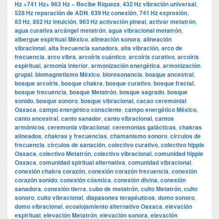
Hz +741 Hz+ 963 Hz ~ Recibe Riqueza
,
432 Hz vibración universal
,
528 Hz reparación de ADN
,
639 Hz conexión
,
741 Hz expresión
,
83 Hz
,
852 Hz intuición
,
963 Hz activación pineal
,
activar metatrón
,
agua curativa arcángel metatrón
,
agua vibracional metatrón
,
albergue espiritual México
,
alineación sonora
,
alineación
vibracional
,
alta frecuencia sanadora
,
alta vibración
,
arco de
frecuencia
,
arco vibra
,
arcoíris cuántico
,
arcoíris curativo
,
arcoíris
espiritual
,
armonía interior
,
armonización energética
,
armonización
grupal
,
biomagnetismo México
,
bioresonancia
,
bosque ancestral
,
bosque arcoíris
,
bosque chakra
,
bosque curativo
,
bosque fractal
,
bosque frecuencia
,
bosque Metatrón
,
bosque sagrado
,
bosque
sonido
,
bosque sonoro
,
bosque vibracional
,
cacao ceremonial
Oaxaca
,
campo energético consciente
,
campo energético México
,
canto ancestral
,
canto sanador
,
canto vibracional
,
cantos
armónicos
,
ceremonia vibracional
,
ceremonias galácticas
,
chakras
alineados
,
chakras y frecuencias
,
chamanismo sonoro
,
círculos de
frecuencia
,
círculos de sanación
,
colectivo curativo
,
colectivo hippie
Oaxaca
,
colectivo Metatrón
,
colectivo vibracional
,
comunidad hippie
Oaxaca
,
comunidad spiritual alternativa
,
comunidad vibracional
,
conexión chakra corazón
,
conexión corazón frecuencia
,
conexión
corazón sonido
,
conexión cósmica
,
conexión divina
,
conexión
sanadora
,
conexión tierra
,
cubo de metatrón
,
culto Metatrón
,
culto
sonoro
,
culto vibracional
,
diapasones terapéuticos
,
domo sonoro
,
domo vibracional
,
ecoalojamiento alternativo Oaxaca
,
elevación
espiritual
,
elevación Metatrón
,
elevación sonora
,
elevación