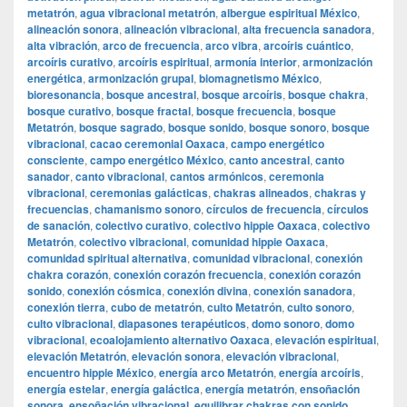
metatrón
,
agua vibracional metatrón
,
albergue espiritual México
,
alineación sonora
,
alineación vibracional
,
alta frecuencia sanadora
,
alta vibración
,
arco de frecuencia
,
arco vibra
,
arcoíris cuántico
,
arcoíris curativo
,
arcoíris espiritual
,
armonía interior
,
armonización
energética
,
armonización grupal
,
biomagnetismo México
,
bioresonancia
,
bosque ancestral
,
bosque arcoíris
,
bosque chakra
,
bosque curativo
,
bosque fractal
,
bosque frecuencia
,
bosque
Metatrón
,
bosque sagrado
,
bosque sonido
,
bosque sonoro
,
bosque
vibracional
,
cacao ceremonial Oaxaca
,
campo energético
consciente
,
campo energético México
,
canto ancestral
,
canto
sanador
,
canto vibracional
,
cantos armónicos
,
ceremonia
vibracional
,
ceremonias galácticas
,
chakras alineados
,
chakras y
frecuencias
,
chamanismo sonoro
,
círculos de frecuencia
,
círculos
de sanación
,
colectivo curativo
,
colectivo hippie Oaxaca
,
colectivo
Metatrón
,
colectivo vibracional
,
comunidad hippie Oaxaca
,
comunidad spiritual alternativa
,
comunidad vibracional
,
conexión
chakra corazón
,
conexión corazón frecuencia
,
conexión corazón
sonido
,
conexión cósmica
,
conexión divina
,
conexión sanadora
,
conexión tierra
,
cubo de metatrón
,
culto Metatrón
,
culto sonoro
,
culto vibracional
,
diapasones terapéuticos
,
domo sonoro
,
domo
vibracional
,
ecoalojamiento alternativo Oaxaca
,
elevación espiritual
,
elevación Metatrón
,
elevación sonora
,
elevación vibracional
,
encuentro hippie México
,
energía arco Metatrón
,
energía arcoíris
,
energía estelar
,
energía galáctica
,
energía metatrón
,
ensoñación
sonora
,
ensoñación vibracional
,
equilibrar chakras con sonido
,