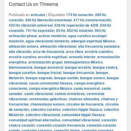
Contact Us on Threema
Publicado en
articulos
|
Etiquetado
174 Hz sanación
,
285 Hz
curación
,
396 Hz liberación emocional
,
417 Hz transformación
,
432 Hz vibración universal
,
528 Hz reparación de ADN
,
639 Hz
conexión
,
741 Hz expresión
,
83 Hz
,
852 Hz intuición
,
963 Hz
activación pineal
,
activar metatrón
,
agua curativa arcángel
metatrón
,
agua vibracional metatrón
,
albergue espiritual México
,
alineación sonora
,
alineación vibracional
,
alta frecuencia sanadora
,
alta vibración
,
arco de frecuencia
,
arco vibra
,
arcoíris cuántico
,
arcoíris curativo
,
arcoíris espiritual
,
armonía interior
,
armonización
energética
,
armonización grupal
,
biomagnetismo México
,
bioresonancia
,
bosque ancestral
,
bosque arcoíris
,
bosque chakra
,
bosque curativo
,
bosque fractal
,
bosque frecuencia
,
bosque
Metatrón
,
bosque sagrado
,
bosque sonido
,
bosque sonoro
,
bosque
vibracional
,
cacao ceremonial Oaxaca
,
campo energético
consciente
,
campo energético México
,
canto ancestral
,
canto
sanador
,
canto vibracional
,
cantos armónicos
,
ceremonia
vibracional
,
ceremonias galácticas
,
chakras alineados
,
chakras y
frecuencias
,
chamanismo sonoro
,
círculos de frecuencia
,
círculos
de sanación
,
colectivo curativo
,
colectivo hippie Oaxaca
,
colectivo
Metatrón
,
colectivo vibracional
,
comunidad hippie Oaxaca
,
comunidad spiritual alternativa
,
comunidad vibracional
,
conexión
chakra corazón
,
conexión corazón frecuencia
,
conexión corazón
sonido
,
conexión cósmica
,
conexión divina
,
conexión sanadora
,