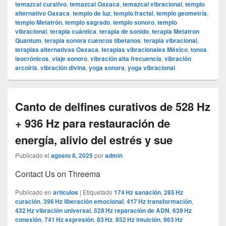
temazcal curativo
,
temazcal Oaxaca
,
temazcal vibracional
,
templo
alternativo Oaxaca
,
templo de luz
,
templo fractal
,
templo geometría
,
templo Metatrón
,
templo sagrado
,
templo sonoro
,
templo
vibracional
,
terapia cuántica
,
terapia de sonido
,
terapia Metatron
Quantum
,
terapia sonora cuencos tibetanos
,
terapia vibracional
,
terapias alternativas Oaxaca
,
terapias vibracionales México
,
tonos
isocrónicos
,
viaje sonoro
,
vibración alta frecuencia
,
vibración
arcoíris
,
vibración divina
,
yoga sonora
,
yoga vibracional
Canto de delfines curativos de 528 Hz
+ 936 Hz para restauración de
energía, alivio del estrés y sue
Publicado el
agosto 8, 2025
por
admin
Contact Us on Threema
Publicado en
articulos
|
Etiquetado
174 Hz sanación
,
285 Hz
curación
,
396 Hz liberación emocional
,
417 Hz transformación
,
432 Hz vibración universal
,
528 Hz reparación de ADN
,
639 Hz
conexión
,
741 Hz expresión
,
83 Hz
,
852 Hz intuición
,
963 Hz