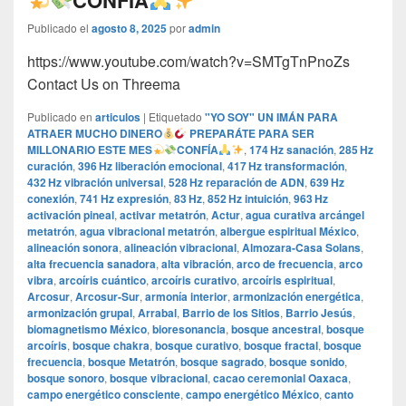
CONFÍA
Publicado el
agosto 8, 2025
por
admin
https://www.youtube.com/watch?v=SMTgTnPnoZs
Contact Us on Threema
Publicado en
articulos
|
Etiquetado
"YO SOY" UN IMÁN PARA
ATRAER MUCHO DINERO
PREPARÁTE PARA SER
MILLONARIO ESTE MES
CONFÍA
,
174 Hz sanación
,
285 Hz
curación
,
396 Hz liberación emocional
,
417 Hz transformación
,
432 Hz vibración universal
,
528 Hz reparación de ADN
,
639 Hz
conexión
,
741 Hz expresión
,
83 Hz
,
852 Hz intuición
,
963 Hz
activación pineal
,
activar metatrón
,
Actur
,
agua curativa arcángel
metatrón
,
agua vibracional metatrón
,
albergue espiritual México
,
alineación sonora
,
alineación vibracional
,
Almozara-Casa Solans
,
alta frecuencia sanadora
,
alta vibración
,
arco de frecuencia
,
arco
vibra
,
arcoíris cuántico
,
arcoíris curativo
,
arcoíris espiritual
,
Arcosur
,
Arcosur-Sur
,
armonía interior
,
armonización energética
,
armonización grupal
,
Arrabal
,
Barrio de los Sitios
,
Barrio Jesús
,
biomagnetismo México
,
bioresonancia
,
bosque ancestral
,
bosque
arcoíris
,
bosque chakra
,
bosque curativo
,
bosque fractal
,
bosque
frecuencia
,
bosque Metatrón
,
bosque sagrado
,
bosque sonido
,
bosque sonoro
,
bosque vibracional
,
cacao ceremonial Oaxaca
,
campo energético consciente
,
campo energético México
,
canto