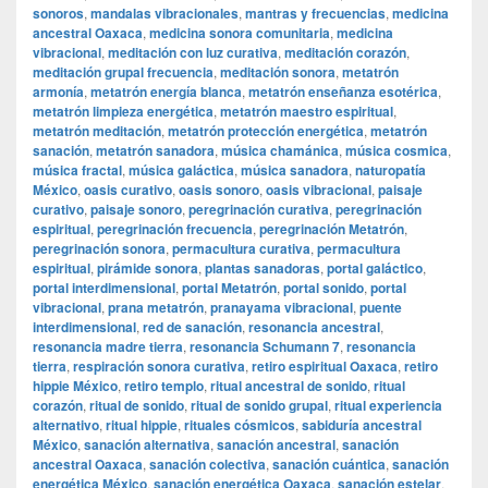
sonoros
,
mandalas vibracionales
,
mantras y frecuencias
,
medicina
ancestral Oaxaca
,
medicina sonora comunitaria
,
medicina
vibracional
,
meditación con luz curativa
,
meditación corazón
,
meditación grupal frecuencia
,
meditación sonora
,
metatrón
armonía
,
metatrón energía blanca
,
metatrón enseñanza esotérica
,
metatrón limpieza energética
,
metatrón maestro espiritual
,
metatrón meditación
,
metatrón protección energética
,
metatrón
sanación
,
metatrón sanadora
,
música chamánica
,
música cosmica
,
música fractal
,
música galáctica
,
música sanadora
,
naturopatía
México
,
oasis curativo
,
oasis sonoro
,
oasis vibracional
,
paisaje
curativo
,
paisaje sonoro
,
peregrinación curativa
,
peregrinación
espiritual
,
peregrinación frecuencia
,
peregrinación Metatrón
,
peregrinación sonora
,
permacultura curativa
,
permacultura
espiritual
,
pirámide sonora
,
plantas sanadoras
,
portal galáctico
,
portal interdimensional
,
portal Metatrón
,
portal sonido
,
portal
vibracional
,
prana metatrón
,
pranayama vibracional
,
puente
interdimensional
,
red de sanación
,
resonancia ancestral
,
resonancia madre tierra
,
resonancia Schumann 7
,
resonancia
tierra
,
respiración sonora curativa
,
retiro espiritual Oaxaca
,
retiro
hippie México
,
retiro templo
,
ritual ancestral de sonido
,
ritual
corazón
,
ritual de sonido
,
ritual de sonido grupal
,
ritual experiencia
alternativo
,
ritual hippie
,
rituales cósmicos
,
sabiduría ancestral
México
,
sanación alternativa
,
sanación ancestral
,
sanación
ancestral Oaxaca
,
sanación colectiva
,
sanación cuántica
,
sanación
energética México
,
sanación energética Oaxaca
,
sanación estelar
,