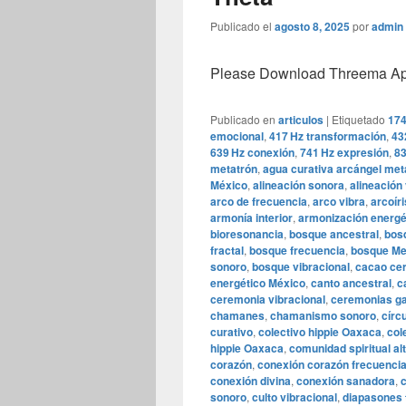
Publicado el
agosto 8, 2025
por
admin
Please Download Threema Appt
Publicado en
articulos
|
Etiquetado
174
emocional
,
417 Hz transformación
,
43
639 Hz conexión
,
741 Hz expresión
,
83
metatrón
,
agua curativa arcángel met
México
,
alineación sonora
,
alineación 
arco de frecuencia
,
arco vibra
,
arcoír
armonía interior
,
armonización energé
bioresonancia
,
bosque ancestral
,
bosq
fractal
,
bosque frecuencia
,
bosque Me
sonoro
,
bosque vibracional
,
cacao ce
energético México
,
canto ancestral
,
c
ceremonia vibracional
,
ceremonias ga
chamanes
,
chamanismo sonoro
,
círc
curativo
,
colectivo hippie Oaxaca
,
col
hippie Oaxaca
,
comunidad spiritual al
corazón
,
conexión corazón frecuenci
conexión divina
,
conexión sanadora
,
c
sonoro
,
culto vibracional
,
diapasones 