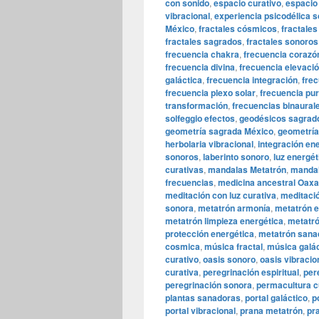
con sonido
,
espacio curativo
,
espacio 
vibracional
,
experiencia psicodélica 
México
,
fractales cósmicos
,
fractales
fractales sagrados
,
fractales sonoros
frecuencia chakra
,
frecuencia corazó
frecuencia divina
,
frecuencia elevaci
galáctica
,
frecuencia integración
,
fre
frecuencia plexo solar
,
frecuencia pur
transformación
,
frecuencias binaural
solfeggio efectos
,
geodésicos sagrad
geometría sagrada México
,
geometría
herbolaria vibracional
,
integración en
sonoros
,
laberinto sonoro
,
luz energét
curativas
,
mandalas Metatrón
,
mandal
frecuencias
,
medicina ancestral Oax
meditación con luz curativa
,
meditaci
sonora
,
metatrón armonía
,
metatrón e
metatrón limpieza energética
,
metatró
protección energética
,
metatrón sana
cosmica
,
música fractal
,
música galác
curativo
,
oasis sonoro
,
oasis vibracio
curativa
,
peregrinación espiritual
,
per
peregrinación sonora
,
permacultura c
plantas sanadoras
,
portal galáctico
,
p
portal vibracional
,
prana metatrón
,
pr