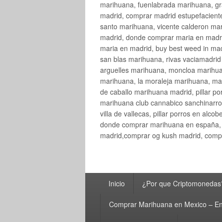
marihuana, fuenlabrada marihuana, gr
madrid, comprar madrid estupefaciente
santo marihuana, vicente calderon ma
madrid, donde comprar maria en madri
maria en madrid, buy best weed in ma
san blas marihuana, rivas vaciamadri
arguelles marihuana, moncloa marihua
marihuana, la moraleja marihuana, ma
de caballo marihuana madrid, pillar por
marihuana club cannabico sanchinarro, 
villa de vallecas, pillar porros en al
donde comprar marihuana en españa, 
madrid,comprar og kush madrid, compr
Menú
Inicio
¿Por que Criptomonedas
principal
Comprar Marihuana en Mexico – En