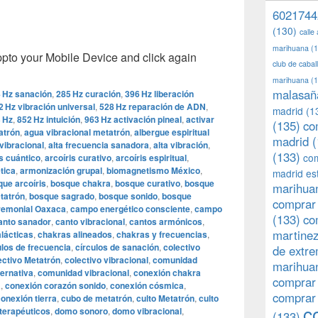
6021744
(130)
calle
marihuana
(1
o your Mobile Device and click again
club de caba
marihuana
(1
malasañ
 Hz sanación
,
285 Hz curación
,
396 Hz liberación
2 Hz vibración universal
,
528 Hz reparación de ADN
,
madrid
(1
 Hz
,
852 Hz intuición
,
963 Hz activación pineal
,
activar
(135)
co
atrón
,
agua vibracional metatrón
,
albergue espiritual
madrid
(
vibracional
,
alta frecuencia sanadora
,
alta vibración
,
(133)
com
is cuántico
,
arcoíris curativo
,
arcoíris espiritual
,
tica
,
armonización grupal
,
biomagnetismo México
,
madrid es
ue arcoíris
,
bosque chakra
,
bosque curativo
,
bosque
marihuan
tatrón
,
bosque sagrado
,
bosque sonido
,
bosque
comprar 
remonial Oaxaca
,
campo energético consciente
,
campo
(133)
co
anto sanador
,
canto vibracional
,
cantos armónicos
,
martine
lácticas
,
chakras alineados
,
chakras y frecuencias
,
ulos de frecuencia
,
círculos de sanación
,
colectivo
de extr
ectivo Metatrón
,
colectivo vibracional
,
comunidad
marihuan
ternativa
,
comunidad vibracional
,
conexión chakra
comprar
a
,
conexión corazón sonido
,
conexión cósmica
,
comprar
onexión tierra
,
cubo de metatrón
,
culto Metatrón
,
culto
c
terapéuticos
,
domo sonoro
,
domo vibracional
,
(133)