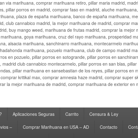
an via marihuana, comprar marihuana retiro, pillar maria madrid, mad
s, pillar porros en madrid, comprar faso en madrid, aluche marihuana,
rihuana, plaza de españa marihuana, banco de españa marihuana, metr
d, club cannabico madrid, la mejor marihuana de madrid, comprar mari
drid, buy mango weed, marihuana de frutas madrid, comprar la mejor
d marihuana, goya marihuana, cruz del rayo marihuana, prosperidad m
na, alsacia marihuana, sanchinarro marihuana, montecarmelo marihua
hadahonda marihuana, pozuelo marihuana, club de campo madrid mari
ros en pozuelo, pillar porros en sotogrande, pillar porros en sanchinar
madrid club cannabico montecarmelo, pillar porros en san blas, pillar p
cobendas, pillar marihuana en sansebastian de los reyes, pillar porros 
comprar kritikal max, comprar amnesia haze madrid, comprar super 
ar la mejor marihuana de madrid, comprar marihuana de exterior en 
?
Aplicaciones Seguras
Carrito
Censura & Ley
vios –
Comprar Marihuana en USA – AD
Contacto
Cont