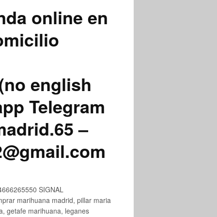
nda online en
micilio
(no english
app Telegram
adrid.65 –
72@gmail.com
+34666265550 SIGNAL
ar marihuana madrid, pillar maria
na, getafe marihuana, leganes