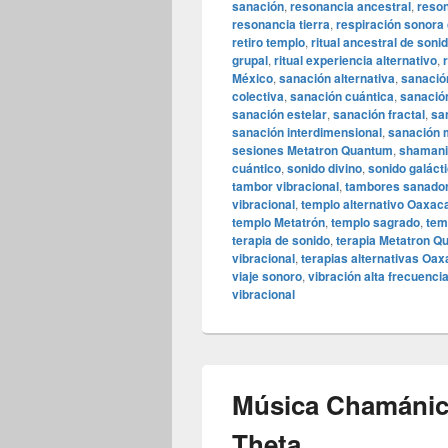
sanación
,
resonancia ancestral
,
reson
resonancia tierra
,
respiración sonora 
retiro templo
,
ritual ancestral de soni
grupal
,
ritual experiencia alternativo
,
México
,
sanación alternativa
,
sanació
colectiva
,
sanación cuántica
,
sanació
sanación estelar
,
sanación fractal
,
sa
sanación interdimensional
,
sanación 
sesiones Metatron Quantum
,
shamani
cuántico
,
sonido divino
,
sonido galáct
tambor vibracional
,
tambores sanado
vibracional
,
templo alternativo Oaxac
templo Metatrón
,
templo sagrado
,
tem
terapia de sonido
,
terapia Metatron Q
vibracional
,
terapias alternativas Oa
viaje sonoro
,
vibración alta frecuenci
vibracional
Música Chamánic
Theta