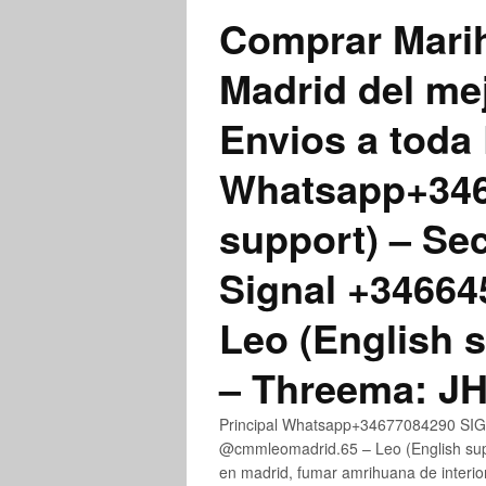
Comprar Marih
Madrid del me
Envios a toda 
Whatsapp+3467
support) – Se
Signal +3466
Leo (English 
– Threema: 
Principal Whatsapp+34677084290 SIGN
@cmmleomadrid.65 – Leo (English su
en madrid, fumar amrihuana de interior