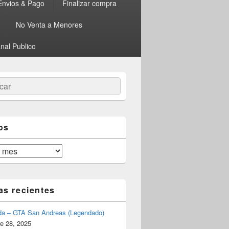
Envios & Pago
Finalizar compra
No Venta a Menores
nal Publico
ar
os
as recientes
da – GTA San Andreas (Legendado)
e 28, 2025