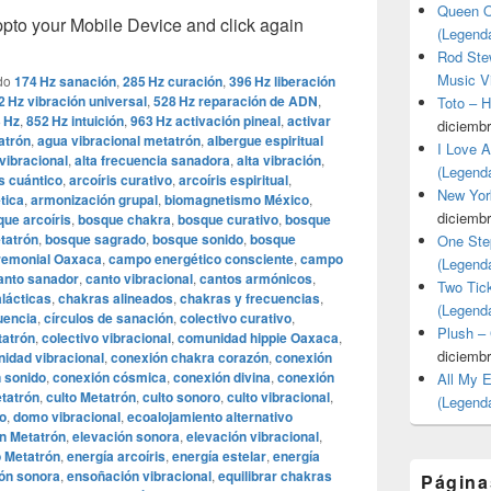
Queen O
o your Mobile Device and click again
(Legend
Rod Stew
Music V
do
174 Hz sanación
,
285 Hz curación
,
396 Hz liberación
2 Hz vibración universal
,
528 Hz reparación de ADN
,
Toto – 
 Hz
,
852 Hz intuición
,
963 Hz activación pineal
,
activar
diciembr
atrón
,
agua vibracional metatrón
,
albergue espiritual
I Love 
vibracional
,
alta frecuencia sanadora
,
alta vibración
,
(Legend
is cuántico
,
arcoíris curativo
,
arcoíris espiritual
,
New Yor
tica
,
armonización grupal
,
biomagnetismo México
,
diciembr
ue arcoíris
,
bosque chakra
,
bosque curativo
,
bosque
tatrón
,
bosque sagrado
,
bosque sonido
,
bosque
One Ste
remonial Oaxaca
,
campo energético consciente
,
campo
(Legend
anto sanador
,
canto vibracional
,
cantos armónicos
,
Two Tic
lácticas
,
chakras alineados
,
chakras y frecuencias
,
(Legend
uencia
,
círculos de sanación
,
colectivo curativo
,
Plush –
tatrón
,
colectivo vibracional
,
comunidad hippie Oaxaca
,
diciembr
idad vibracional
,
conexión chakra corazón
,
conexión
 sonido
,
conexión cósmica
,
conexión divina
,
conexión
All My 
tatrón
,
culto Metatrón
,
culto sonoro
,
culto vibracional
,
(Legend
o
,
domo vibracional
,
ecoalojamiento alternativo
n Metatrón
,
elevación sonora
,
elevación vibracional
,
o Metatrón
,
energía arcoíris
,
energía estelar
,
energía
ón sonora
,
ensoñación vibracional
,
equilibrar chakras
Página