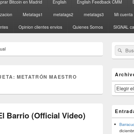
rar Bitcoin en Madrid
English
English Feedback CMM
izacion
Metatags1
metatags2
metatags3
Mi cuenta
entes
Opinion clientes envios
Quienes Somos
SIGNAL ca
El
Buscar
Busc
ual
área
por:
de
widget
barra
lateral
Archiv
UETA:
METATRÓN MAESTRO
primaria
Archivos
Entrad
 Barrio (Official Video)
Barracu
diciembr