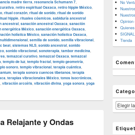
ancia madre tierra
,
resonancia Schumann 7
,
No Vent
curativa
,
retiro espiritual Oaxaca
,
retiro hippie México
,
Nuestro
do
,
ritual corazón
,
ritual de sonido
,
ritual de sonido
Nuestros
ritual hippie
,
rituales cósmicos
,
sabiduría ancestral
Opinion 
n ancestral
,
sanación ancestral Oaxaca
,
sanación
Quiene
n energética México
,
sanación energética Oaxaca
,
SIGNAL 
nación holística México
,
sanación holística Oaxaca
,
multidimensional
,
semilla de sonido
,
semilla vibracional
,
Tienda
c beat
,
sistemas NLS
,
sonido ancestral
,
sonido
ico
,
sonido vibracional
,
sonoterapia
,
tambor medicina
,
res
,
temazcal curativo
,
temazcal Oaxaca
,
temazcal
a
,
templo de luz
,
templo fractal
,
templo geometría
,
Coment
plo sonoro
,
templo vibracional
,
terapia cuántica
,
uantum
,
terapia sonora cuencos tibetanos
,
terapia
xaca
,
terapias vibracionales México
,
tonos isocrónicos
,
a
,
vibración arcoíris
,
vibración divina
,
yoga sonora
,
yoga
Catego
Categorías
a Relajante y Ondas
Etique