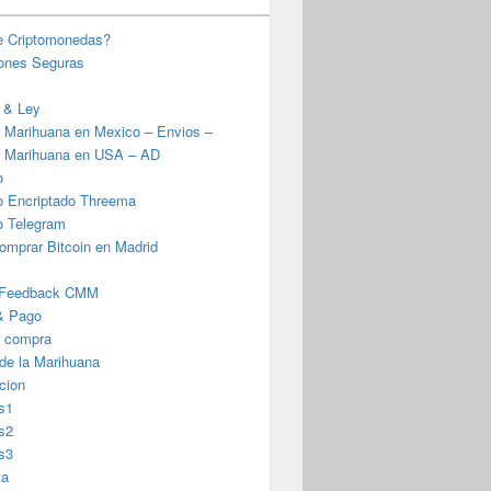
e Criptomonedas?
iones Seguras
 & Ley
 Marihuana en Mexico – Envios –
 Marihuana en USA – AD
o
o Encriptado Threema
o Telegram
omprar Bitcoin en Madrid
 Feedback CMM
& Pago
r compra
 de la Marihuana
cion
s1
s2
s3
ta