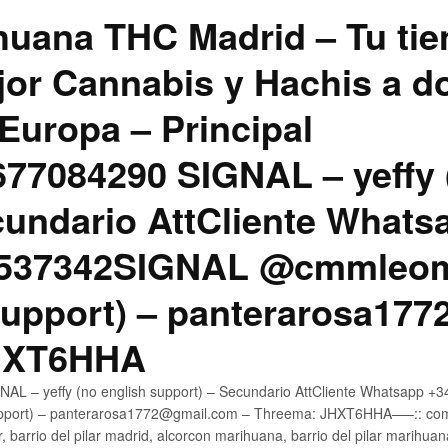
uana THC Madrid – Tu tie
jor Cannabis y Hachis a do
Europa – Principal
7084290 SIGNAL – yeffy 
cundario AttCliente Whats
4537342SIGNAL @cmmleom
support) – panterarosa17
JHXT6HHA
AL – yeffy (no english support) – Secundario AttCliente Whatsapp 
pport) – panterarosa1772@gmail.com – Threema: JHXT6HHA—–:: compr
, barrio del pilar madrid, alcorcon marihuana, barrio del pilar marihua