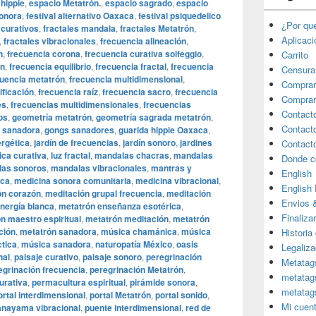
hippie
,
espacio Metatrón.
,
espacio sagrado
,
espacio
sonora
,
festival alternativo Oaxaca
,
festival psiquedelico
¿Por qu
 curativos
,
fractales mandala
,
fractales Metatrón
,
Aplicac
,
fractales vibracionales
,
frecuencia alineación
,
n
,
frecuencia corona
,
frecuencia curativa solfeggio
,
Carrito
ón
,
frecuencia equilibrio
,
frecuencia fractal
,
frecuencia
Censura
cuencia metatrón
,
frecuencia multidimensional
,
Comprar
ificación
,
frecuencia raíz
,
frecuencia sacro
,
frecuencia
Comprar
es
,
frecuencias multidimensionales
,
frecuencias
Contact
os
,
geometría metatrón
,
geometría sagrada metatrón
,
Contact
 sanadora
,
gongs sanadores
,
guarida hippie Oaxaca
,
ergética
,
jardín de frecuencias
,
jardín sonoro
,
jardines
Contact
ica curativa
,
luz fractal
,
mandalas chacras
,
mandalas
Donde c
as sonoros
,
mandalas vibracionales
,
mantras y
English
aca
,
medicina sonora comunitaria
,
medicina vibracional
,
English
ón corazón
,
meditación grupal frecuencia
,
meditación
Envios 
nergía blanca
,
metatrón enseñanza esotérica
,
Finaliza
n maestro espiritual
,
metatrón meditación
,
metatrón
ción
,
metatrón sanadora
,
música chamánica
,
música
Historia
tica
,
música sanadora
,
naturopatía México
,
oasis
Legaliza
nal
,
paisaje curativo
,
paisaje sonoro
,
peregrinación
Metatag
egrinación frecuencia
,
peregrinación Metatrón
,
metatag
urativa
,
permacultura espiritual
,
pirámide sonora
,
metatag
ortal interdimensional
,
portal Metatrón
,
portal sonido
,
Mi cuen
anayama vibracional
,
puente interdimensional
,
red de