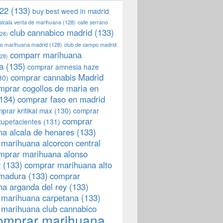
22
(133)
buy best weed in madrid
 alcala venta de marihuana
(128)
calle serrano
club cannabico madrid
(133)
28)
llo marihuana madrid
(128)
club de campo madrid
comparr marihuana
28)
a
(135)
comprar amnesia haze
comprar cannabis Madrid
30)
mprar cogollos de maria en
134)
comprar faso en madrid
prar kritikal max
(130)
comprar
comprar
tupefacientes
(131)
a alcala de henares
(133)
marihuana alcorcon central
mprar marihuana alonso
z
(133)
comprar marihuana alto
emadura
(133)
comprar
a arganda del rey
(133)
 marihuana carpetana
(133)
 marihuana club cannabico
omprar marihuana