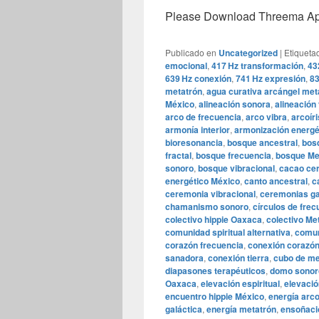
Please Download Threema Appt
Publicado en
Uncategorized
|
Etiqueta
emocional
,
417 Hz transformación
,
43
639 Hz conexión
,
741 Hz expresión
,
83
metatrón
,
agua curativa arcángel met
México
,
alineación sonora
,
alineación 
arco de frecuencia
,
arco vibra
,
arcoír
armonía interior
,
armonización energé
bioresonancia
,
bosque ancestral
,
bosq
fractal
,
bosque frecuencia
,
bosque Me
sonoro
,
bosque vibracional
,
cacao ce
energético México
,
canto ancestral
,
c
ceremonia vibracional
,
ceremonias ga
chamanismo sonoro
,
círculos de frec
colectivo hippie Oaxaca
,
colectivo Me
comunidad spiritual alternativa
,
comun
corazón frecuencia
,
conexión corazón
sanadora
,
conexión tierra
,
cubo de me
diapasones terapéuticos
,
domo sonor
Oaxaca
,
elevación espiritual
,
elevació
encuentro hippie México
,
energía arc
galáctica
,
energía metatrón
,
ensoñaci