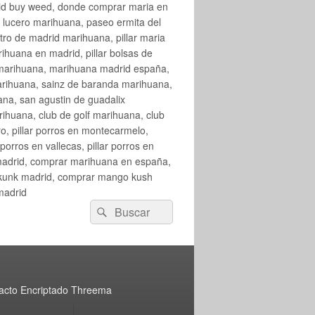
rid buy weed, donde comprar maria en
 lucero marihuana, paseo ermita del
o de madrid marihuana, pillar maria
huana en madrid, pillar bolsas de
 marihuana, marihuana madrid españa,
arihuana, sainz de baranda marihuana,
na, san agustin de guadalix
huana, club de golf marihuana, club
ro, pillar porros en montecarmelo,
orros en vallecas, pillar porros en
en madrid, comprar marihuana en españa,
skunk madrid, comprar mango kush
madrid
Buscar
Buscar
por:
acto Encriptado Threema