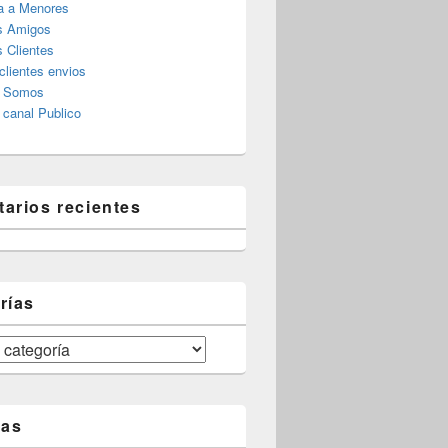
a a Menores
s Amigos
 Clientes
clientes envios
s Somos
canal Publico
arios recientes
rías
tas