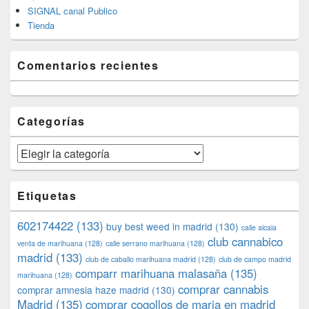
SIGNAL canal Publico
Tienda
Comentarios recientes
Categorías
Categorías
Etiquetas
602174422
(133)
buy best weed in madrid
(130)
calle alcala
club cannabico
venta de marihuana
(128)
calle serrano marihuana
(128)
madrid
(133)
club de caballo marihuana madrid
(128)
club de campo madrid
comparr marihuana malasaña
(135)
marihuana
(128)
comprar cannabis
comprar amnesia haze madrid
(130)
Madrid
(135)
comprar cogollos de maria en madrid