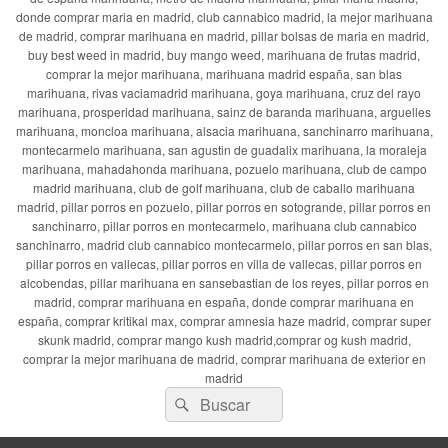
donde comprar maria en madrid, club cannabico madrid, la mejor marihuana
de madrid, comprar marihuana en madrid, pillar bolsas de maria en madrid,
buy best weed in madrid, buy mango weed, marihuana de frutas madrid,
comprar la mejor marihuana, marihuana madrid españa, san blas
marihuana, rivas vaciamadrid marihuana, goya marihuana, cruz del rayo
marihuana, prosperidad marihuana, sainz de baranda marihuana, arguelles
marihuana, moncloa marihuana, alsacia marihuana, sanchinarro marihuana,
montecarmelo marihuana, san agustin de guadalix marihuana, la moraleja
marihuana, mahadahonda marihuana, pozuelo marihuana, club de campo
madrid marihuana, club de golf marihuana, club de caballo marihuana
madrid, pillar porros en pozuelo, pillar porros en sotogrande, pillar porros en
sanchinarro, pillar porros en montecarmelo, marihuana club cannabico
sanchinarro, madrid club cannabico montecarmelo, pillar porros en san blas,
pillar porros en vallecas, pillar porros en villa de vallecas, pillar porros en
alcobendas, pillar marihuana en sansebastian de los reyes, pillar porros en
madrid, comprar marihuana en españa, donde comprar marihuana en
españa, comprar kritikal max, comprar amnesia haze madrid, comprar super
skunk madrid, comprar mango kush madrid,comprar og kush madrid,
comprar la mejor marihuana de madrid, comprar marihuana de exterior en
madrid
Buscar
Buscar
por: