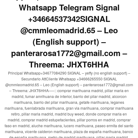
Whatsapp Telegram Signal
+34664537342SIGNAL
@cmmleomadrid.65 – Leo
(English support) –
panterarosa1772@gmail.com –
Threema: JHXT6HHA
Principal Whatsapp+34677084290 SIGNAL – yeffy (no english support) –
Secundario AttCliente Whatsapp +34666265550 SIGNAL
@cmmleomadrid.65 – Leo (English support) – panterarosa1772@gmail.com
– Threema: JHXT6HHA—–:: comprar marihuana madrid, pillar maria en
madrid, fumar amrihuana de interior, barrio del pilar madrid, alcorcon
marihuana, barrio del pilar marihuana, getafe marihuana, leganes
marihuana, fuenlabrada marihuana, gran via marihuana, comprar marihuana
retiro, pillar maria madrid, madrid buy weed, donde comprar maria en
madrid, comprar madrid estupefacientes, pillar porros en madrid, comprar
faso en madrid, aluche marihuana, lucero marihuana, paseo ermita del santo
marihuana, vicente calderon marihuana, plaza de españa marihuana, banco
de españa marihuana, metro de madrid marihuana, pillar maria madrid,