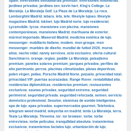
Spain
,
inversiones inmobiliarias premium
,
inversiones millonarias
,
jardines privados
,
jardines zen
,
kevin hart
,
King’s College
,
La
Moraleja
,
La Moraleja Golf
,
La Plaza de La Moraleja
,
La roca
,
Lamborghini Madrid
,
lebara
,
lefa
,
lefe
,
lifestyle lujoso
,
lifestyle
magazines Madrid
,
lokinet
,
lujo Madrid norte
,
lujo residencial
,
Lycamobile
,
lycos
,
mansiones con piscina
,
mansiones
contemporáneas
,
mansiones Madrid
,
marihuana de exterior
,
mármol importado
,
Maserati Madrid
,
medicina estética de lujo
,
messenger
,
mobiliario italiano
,
modem
,
msn groups
,
msn
messenger
,
muebles de diseño
,
mundial de futbol 2026
,
muros
altos
,
nacho vidal
,
nanny services
,
ocio exclusivo
,
oferta cultural
Sanchinarro
,
orange
,
orgias
,
paddle La Moraleja
,
paisajismo
premium
,
paneles solares premium
,
parques privados
,
perfiles de
alto patrimonio
,
perros
,
piscinas climatizadas
,
pistas deportivas
,
polen virgen
,
pollas
,
Porsche Madrid Norte
,
pozuelo
,
privacidad total
,
privacidad VIP
,
puertas acorazadas
,
Range Rover
,
rentabilidad alta
,
residencias diplomáticas
,
residencias premium
,
restaurantes
exclusivos
,
saunas privadas
,
seguridad extrema
,
seguridad
perimetral
,
seguridad privada
,
seguridad reforzada
,
semen
,
servicio
doméstico profesional
,
Session
,
sistemas de sonido inteligentes
,
spa de lujo
,
spas privados
,
supermercados gourmet
,
Telefonica
,
telegram weed madrid
,
teleyerba en madrid
,
tenis La Moraleja
,
terra
,
Tesla La Moraleja
,
Threema
,
tor
,
tor browser
,
torbe
,
torbe
entrevistas
,
torbe peliculas
,
tranquilidad absoluta
,
tratamientos
exclusivos
,
tratamientos faciales lujo
,
urbanización de lujo
,