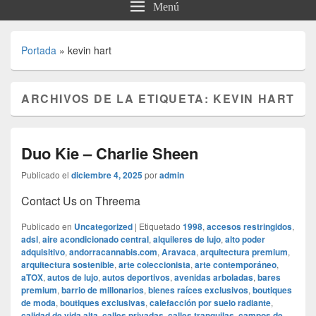
Menú
Portada
»
kevin hart
ARCHIVOS DE LA ETIQUETA:
KEVIN HART
Duo Kie – Charlie Sheen
Publicado el
diciembre 4, 2025
por
admin
Contact Us on Threema
Publicado en
Uncategorized
|
Etiquetado
1998
,
accesos restringidos
,
adsl
,
aire acondicionado central
,
alquileres de lujo
,
alto poder
adquisitivo
,
andorracannabis.com
,
Aravaca
,
arquitectura premium
,
arquitectura sostenible
,
arte coleccionista
,
arte contemporáneo
,
aTOX
,
autos de lujo
,
autos deportivos
,
avenidas arboladas
,
bares
premium
,
barrio de millonarios
,
bienes raíces exclusivos
,
boutiques
de moda
,
boutiques exclusivas
,
calefacción por suelo radiante
,
calidad de vida alta
,
calles privadas
,
calles tranquilas
,
campos de