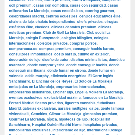
golf premium
,
casas con domótica
,
casas con seguridad
,
casas
millonarias La Moraleja
,
casas neoclásicas
,
catering gourmet
,
celebridades Madrid
,
centros ecuestres
,
centros educativos élite
,
chalets de lujo
,
chalets independientes
,
chefs privados
,
cirugías
estéticas élite
,
clasicos
,
clínicas dentales premium
,
clínicas
estéticas premium
,
Club de Golf La Moraleja
,
Club social La
Moraleja
,
colegio Runnymede
,
colegios bilingües
,
colegios
internacionales
,
colegios privados
,
comprar porros
,
comprarcoca.co
,
compras premium
,
conseguir hachis barato
,
consultores inmobiliarios
,
costo barato
,
cultivo en exterior
,
decoración de lujo
,
diseño de autor
,
diseños minimalistas
,
domótica
avanzada
,
donde comprar yerba
,
donde conseguir hachis
,
donde
conseguir marihuana
,
donde fumar en girona
,
donde fumar en
valencia
,
eddie murphy
,
eficiencia energética
,
El Corte Inglés
Sanchinarro
,
El Encinar de los Reyes
,
El Soto de La Moraleja
,
embajadas en La Moraleja
,
empresarios internacionales
,
empresarios millonarios
,
Encinar lujo
,
Engel & Völkers La Moraleja
,
eventos exclusivos
,
exclusividad máxima
,
famosos en La Moraleja
,
Ferrari Madrid
,
fiestas privadas
,
figueres cannabis
,
futbolistas
Madrid
,
galerías exclusivas
,
garajes múltiples
,
gatos
,
gente famosa
viviendo allí
,
Geocities
,
Gilmar La Moraleja
,
gimnasios premium
,
Gourmet La Moraleja
,
hípica
,
hipotecas de lujo
,
Hospital HM
Sanchinarro
,
Hospital Quirón Madrid Norte
,
hospitales privados
,
inmobiliarias exclusivas
,
interiorismo de lujo
,
International College