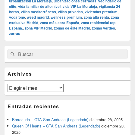
urbanización La Moraleja
,
urbanizaciones cerradas
,
vecindario de
élite
,
vida familiar de alto nivel
,
vida VIP La Moraleja
,
vigilancia 24
horas
,
villas mediterráneas
,
villas privadas
,
viviendas premium
,
vodafone
,
weed madrid
,
wellness premium
,
zona alta renta
,
zona
exclusiva Madrid
,
zona más cara España
,
zona residencial top
España.
,
zona VIP Madrid
,
zonas de élite Madrid
,
zonas verdes
,
zorras
El
Buscar
Buscar
área
por:
de
widget
barra
Archivos
lateral
primaria
Archivos
Entradas recientes
Barracuda – GTA San Andreas (Legendado)
diciembre 28, 2025
Queen Of Hearts – GTA San Andreas (Legendado)
diciembre 28,
2025