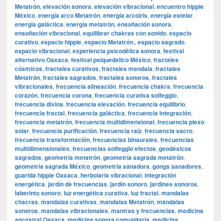
Metatrón
,
elevación sonora
,
elevación vibracional
,
encuentro hippie
México
,
energía arco Metatrón
,
energía arcoíris
,
energía estelar
,
energía galáctica
,
energía metatrón
,
ensoñación sonora
,
ensoñación vibracional
,
equilibrar chakras con sonido
,
espacio
curativo
,
espacio hippie
,
espacio Metatrón.
,
espacio sagrado
,
espacio vibracional
,
experiencia psicodélica sonora
,
festival
alternativo Oaxaca
,
festival psiquedelico México
,
fractales
cósmicos
,
fractales curativos
,
fractales mandala
,
fractales
Metatrón
,
fractales sagrados
,
fractales sonoros
,
fractales
vibracionales
,
frecuencia alineación
,
frecuencia chakra
,
frecuencia
corazón
,
frecuencia corona
,
frecuencia curativa solfeggio
,
frecuencia divina
,
frecuencia elevación
,
frecuencia equilibrio
,
frecuencia fractal
,
frecuencia galáctica
,
frecuencia integración
,
frecuencia metatrón
,
frecuencia multidimensional
,
frecuencia plexo
solar
,
frecuencia purificación
,
frecuencia raíz
,
frecuencia sacro
,
frecuencia transformación
,
frecuencias binaurales
,
frecuencias
multidimensionales
,
frecuencias solfeggio efectos
,
geodésicos
sagrados
,
geometría metatrón
,
geometría sagrada metatrón
,
geometría sagrada México
,
geometría sanadora
,
gongs sanadores
,
guarida hippie Oaxaca
,
herbolaria vibracional
,
integración
energética
,
jardín de frecuencias
,
jardín sonoro
,
jardines sonoros
,
laberinto sonoro
,
luz energética curativa
,
luz fractal
,
mandalas
chacras
,
mandalas curativas
,
mandalas Metatrón
,
mandalas
sonoros
,
mandalas vibracionales
,
mantras y frecuencias
,
medicina
ancestral Oaxaca
,
medicina sonora comunitaria
,
medicina