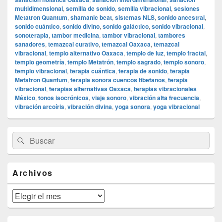
multidimensional
,
semilla de sonido
,
semilla vibracional
,
sesiones
Metatron Quantum
,
shamanic beat
,
sistemas NLS
,
sonido ancestral
,
sonido cuántico
,
sonido divino
,
sonido galáctico
,
sonido vibracional
,
sonoterapia
,
tambor medicina
,
tambor vibracional
,
tambores
sanadores
,
temazcal curativo
,
temazcal Oaxaca
,
temazcal
vibracional
,
templo alternativo Oaxaca
,
templo de luz
,
templo fractal
,
templo geometría
,
templo Metatrón
,
templo sagrado
,
templo sonoro
,
templo vibracional
,
terapia cuántica
,
terapia de sonido
,
terapia
Metatron Quantum
,
terapia sonora cuencos tibetanos
,
terapia
vibracional
,
terapias alternativas Oaxaca
,
terapias vibracionales
México
,
tonos isocrónicos
,
viaje sonoro
,
vibración alta frecuencia
,
vibración arcoíris
,
vibración divina
,
yoga sonora
,
yoga vibracional
El
Buscar
Buscar
área
por:
de
widget
barra
Archivos
lateral
primaria
Archivos