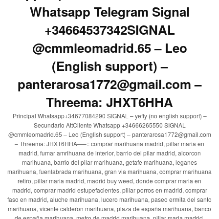
Whatsapp Telegram Signal
+34664537342SIGNAL
@cmmleomadrid.65 – Leo
(English support) –
panterarosa1772@gmail.com –
Threema: JHXT6HHA
Principal Whatsapp+34677084290 SIGNAL – yeffy (no english support) –
Secundario AttCliente Whatsapp +34666265550 SIGNAL
@cmmleomadrid.65 – Leo (English support) – panterarosa1772@gmail.com
– Threema: JHXT6HHA—–:: comprar marihuana madrid, pillar maria en
madrid, fumar amrihuana de interior, barrio del pilar madrid, alcorcon
marihuana, barrio del pilar marihuana, getafe marihuana, leganes
marihuana, fuenlabrada marihuana, gran via marihuana, comprar marihuana
retiro, pillar maria madrid, madrid buy weed, donde comprar maria en
madrid, comprar madrid estupefacientes, pillar porros en madrid, comprar
faso en madrid, aluche marihuana, lucero marihuana, paseo ermita del santo
marihuana, vicente calderon marihuana, plaza de españa marihuana, banco
de españa marihuana, metro de madrid marihuana, pillar maria madrid,