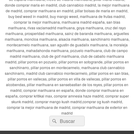
donde comprar maria en madrid, club cannabico madrid, la mejor marihuana
de madrid, comprar marihuana en madrid, pillar bolsas de maria en madrid,
buy best weed in madrid, buy mango weed, marihuana de frutas madrid,
comprar la mejor marihuana, marihuana madrid españa, san blas
marihuana, rivas vaciamadrid marihuana, goya marihuana, cruz del rayo
marihuana, prosperidad marihuana, sainz de baranda marihuana, arguelles
marihuana, moncloa marihuana, alsacia marihuana, sanchinarro marihuana,
montecarmelo marihuana, san agustin de guadalix marihuana, la moraleja
marihuana, mahadahonda marihuana, pozuelo marihuana, club de campo
madrid marihuana, club de golf marihuana, club de caballo marihuana
madrid, pillar porros en pozuelo, pillar porros en sotogrande, pillar porros en
sanchinarro, pillar porros en montecarmelo, marihuana club cannabico
sanchinarro, madrid club cannabico montecarmelo, pillar porros en san blas,
pillar porros en vallecas, pillar porros en villa de vallecas, pillar porros en
alcobendas, pillar marihuana en sansebastian de los reyes, pillar porros en
madrid, comprar marihuana en españa, donde comprar marihuana en
españa, comprar kritikal max, comprar amnesia haze madrid, comprar super
skunk madrid, comprar mango kush madrid,comprar og kush madrid,
comprar la mejor marihuana de madrid, comprar marihuana de exterior en
madrid
Buscar
Buscar
por: