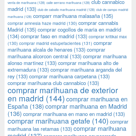
club cannabico
venta de marihuana
(128)
calle serrano marihuana
(128)
madrid
(133)
club de caballo marihuana madrid
(128)
club de campo madrid
comparr marihuana malasaña
(135)
marihuana
(128)
comprar cannabis
comprar amnesia haze madrid
(130)
Madrid
(135)
comprar cogollos de maria en madrid
(134)
comprar faso en madrid
(133)
comprar kritikal max
comprar
(130)
comprar madrid estupefacientes
(131)
marihuana alcala de henares
(133)
comprar
marihuana alcorcon central
(133)
comprar marihuana
alonso martinez
(133)
comprar marihuana alto de
extremadura
(133)
comprar marihuana arganda del
rey
(133)
comprar marihuana carpetana
(133)
comprar marihuana club cannabico
(133)
comprar marihuana de exterior
en madrid
(144)
comprar marihuana en
España
(138)
comprar marihuana en Madrid
(136)
comprar marihuana en mano en madrid
(133)
comprar marihuana getafe
(140)
comprar
comprar marihuana
marihuana las retamas
(133)
madrid
(137)