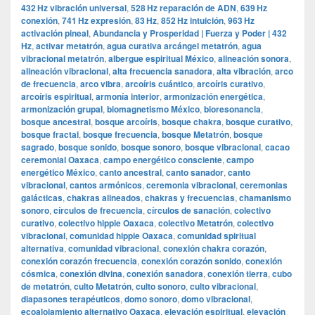
432 Hz vibración universal
,
528 Hz reparación de ADN
,
639 Hz
conexión
,
741 Hz expresión
,
83 Hz
,
852 Hz intuición
,
963 Hz
activación pineal
,
Abundancia y Prosperidad | Fuerza y Poder | 432
Hz
,
activar metatrón
,
agua curativa arcángel metatrón
,
agua
vibracional metatrón
,
albergue espiritual México
,
alineación sonora
,
alineación vibracional
,
alta frecuencia sanadora
,
alta vibración
,
arco
de frecuencia
,
arco vibra
,
arcoíris cuántico
,
arcoíris curativo
,
arcoíris espiritual
,
armonía interior
,
armonización energética
,
armonización grupal
,
biomagnetismo México
,
bioresonancia
,
bosque ancestral
,
bosque arcoíris
,
bosque chakra
,
bosque curativo
,
bosque fractal
,
bosque frecuencia
,
bosque Metatrón
,
bosque
sagrado
,
bosque sonido
,
bosque sonoro
,
bosque vibracional
,
cacao
ceremonial Oaxaca
,
campo energético consciente
,
campo
energético México
,
canto ancestral
,
canto sanador
,
canto
vibracional
,
cantos armónicos
,
ceremonia vibracional
,
ceremonias
galácticas
,
chakras alineados
,
chakras y frecuencias
,
chamanismo
sonoro
,
círculos de frecuencia
,
círculos de sanación
,
colectivo
curativo
,
colectivo hippie Oaxaca
,
colectivo Metatrón
,
colectivo
vibracional
,
comunidad hippie Oaxaca
,
comunidad spiritual
alternativa
,
comunidad vibracional
,
conexión chakra corazón
,
conexión corazón frecuencia
,
conexión corazón sonido
,
conexión
cósmica
,
conexión divina
,
conexión sanadora
,
conexión tierra
,
cubo
de metatrón
,
culto Metatrón
,
culto sonoro
,
culto vibracional
,
diapasones terapéuticos
,
domo sonoro
,
domo vibracional
,
ecoalojamiento alternativo Oaxaca
,
elevación espiritual
,
elevación