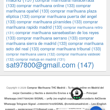
comprar marihuana navacerrada
(133)
comprar marihuana online
(133)
comprar
marihuana opañel
(133)
comprar marihuana plaza
eliptica
(133)
comprar marihuana puerta del angel
(133)
comprar marihuana pìramides
(133)
comprar
marihuana rapido madrid
(133)
comprar marihuana retiro
comprar marihuana sansebastian de los reyes
(131)
(133)
comprar marihuana serrano
(133)
comprar
marihuana sierra de madrid
(133)
comprar marihuana
soto del real
(133)
comprar marihuana tribunal
(133)
comprar marihuana usera
(132)
comprar marihuana valdeski
(132)
comprar matuja en madrid
(131)
sat97800@gmail.com
(147)
Copyright © 2026
Comprar Marihuana THC Madrid – Tu tienda online en Madrid del
mejor Cannabis y Hachis a domicilio Envios a toda Europa – Principal
Whatsapp+34677084290 SIGNAL – yeffy (no english support) – Secundario AttCliente
Whatsapp Telegram Signal +34664537342SIGNAL @cmmleomadrid.65 – Leo (English
support) – panterarosa1772@gmail.com – Threema: JHXT6HHA
. Todos los Derechos