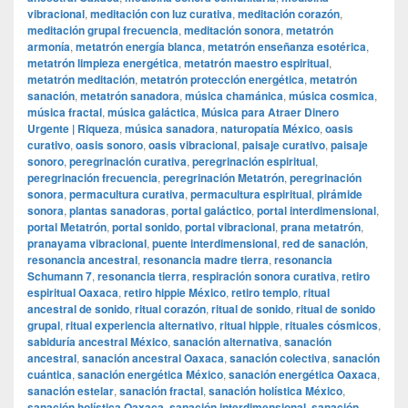
vibracional
,
meditación con luz curativa
,
meditación corazón
,
meditación grupal frecuencia
,
meditación sonora
,
metatrón
armonía
,
metatrón energía blanca
,
metatrón enseñanza esotérica
,
metatrón limpieza energética
,
metatrón maestro espiritual
,
metatrón meditación
,
metatrón protección energética
,
metatrón
sanación
,
metatrón sanadora
,
música chamánica
,
música cosmica
,
música fractal
,
música galáctica
,
Música para Atraer Dinero
Urgente | Riqueza
,
música sanadora
,
naturopatía México
,
oasis
curativo
,
oasis sonoro
,
oasis vibracional
,
paisaje curativo
,
paisaje
sonoro
,
peregrinación curativa
,
peregrinación espiritual
,
peregrinación frecuencia
,
peregrinación Metatrón
,
peregrinación
sonora
,
permacultura curativa
,
permacultura espiritual
,
pirámide
sonora
,
plantas sanadoras
,
portal galáctico
,
portal interdimensional
,
portal Metatrón
,
portal sonido
,
portal vibracional
,
prana metatrón
,
pranayama vibracional
,
puente interdimensional
,
red de sanación
,
resonancia ancestral
,
resonancia madre tierra
,
resonancia
Schumann 7
,
resonancia tierra
,
respiración sonora curativa
,
retiro
espiritual Oaxaca
,
retiro hippie México
,
retiro templo
,
ritual
ancestral de sonido
,
ritual corazón
,
ritual de sonido
,
ritual de sonido
grupal
,
ritual experiencia alternativo
,
ritual hippie
,
rituales cósmicos
,
sabiduría ancestral México
,
sanación alternativa
,
sanación
ancestral
,
sanación ancestral Oaxaca
,
sanación colectiva
,
sanación
cuántica
,
sanación energética México
,
sanación energética Oaxaca
,
sanación estelar
,
sanación fractal
,
sanación holística México
,
sanación holística Oaxaca
,
sanación interdimensional
,
sanación