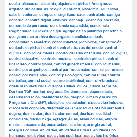
oculta
,
alienación
,
alquimia
,
alquimia espiritual
,
Anonymous
,
arquitectura oculta
,
astrología
,
autoridad
,
blasfemia
,
brutalidad
,
cábala
,
cadenas
,
campos energéticos
,
caos controlado
,
castigo
,
censura
,
censura digital
,
chakras
,
chantaje
,
coacción
,
coerción
,
comercio de personas
,
conciencia expandida
,
conciencia
fragmentada. Si necesitas que agrupe estas palabras por tema o
que genere un archivo descargable
,
condicionamiento
,
conocimiento esotérico
,
conocimientos prohibidos
,
conspiración
,
contacto espiritual
,
control
,
control a través del miedo
,
control
cultural
,
control de masas
,
control del subconsciente
,
control digital
,
control educativo
,
control emocional
,
control espiritual
,
control
financiero
,
control global
,
control gubernamental
,
control mental
,
control por arquetipos
,
control por frecuencias
,
control por miedo
,
control por narrativas
,
control psicológico
,
control ritual
,
control
simbólico
,
control social
,
control subliminal
,
control vibracional
,
crisis manufacturada
,
cuerpos sutiles
,
cultos
,
cultos secretos
,
Darknet TOR market
,
degradación
,
demonios
,
dependencia
,
deshumanización
,
desinformación
,
despojo
,
dímelo y te ayudo.
Preguntar a ChatGPT
,
disciplina
,
disociación
,
disociación inducida
,
disonancia cognitiva
,
distorsión de la verdad
,
distorsión perceptual
,
dogma
,
dominación
,
dominación mental
,
dualidad
,
dualidad
controlada
,
duckduckgo
,
egrégor
,
élites
,
élites ocultas
,
empire
market
,
encadenado
,
encarcelado
,
encierro
,
energía astral
,
energías ocultas
,
entidades
,
entidades astrales
,
entidades no
humanas
,
esclavitud
,
esclavitud espiritual
,
esclavitud histórica
,