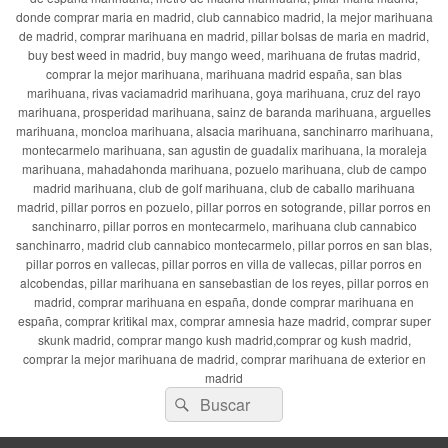
donde comprar maria en madrid, club cannabico madrid, la mejor marihuana
de madrid, comprar marihuana en madrid, pillar bolsas de maria en madrid,
buy best weed in madrid, buy mango weed, marihuana de frutas madrid,
comprar la mejor marihuana, marihuana madrid españa, san blas
marihuana, rivas vaciamadrid marihuana, goya marihuana, cruz del rayo
marihuana, prosperidad marihuana, sainz de baranda marihuana, arguelles
marihuana, moncloa marihuana, alsacia marihuana, sanchinarro marihuana,
montecarmelo marihuana, san agustin de guadalix marihuana, la moraleja
marihuana, mahadahonda marihuana, pozuelo marihuana, club de campo
madrid marihuana, club de golf marihuana, club de caballo marihuana
madrid, pillar porros en pozuelo, pillar porros en sotogrande, pillar porros en
sanchinarro, pillar porros en montecarmelo, marihuana club cannabico
sanchinarro, madrid club cannabico montecarmelo, pillar porros en san blas,
pillar porros en vallecas, pillar porros en villa de vallecas, pillar porros en
alcobendas, pillar marihuana en sansebastian de los reyes, pillar porros en
madrid, comprar marihuana en españa, donde comprar marihuana en
españa, comprar kritikal max, comprar amnesia haze madrid, comprar super
skunk madrid, comprar mango kush madrid,comprar og kush madrid,
comprar la mejor marihuana de madrid, comprar marihuana de exterior en
madrid
Buscar
Buscar
por: