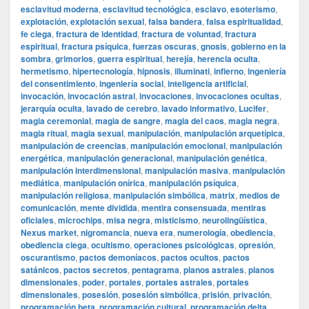
esclavitud moderna
,
esclavitud tecnológica
,
esclavo
,
esoterismo
,
explotación
,
explotación sexual
,
falsa bandera
,
falsa espiritualidad
,
fe ciega
,
fractura de identidad
,
fractura de voluntad
,
fractura
espiritual
,
fractura psíquica
,
fuerzas oscuras
,
gnosis
,
gobierno en la
sombra
,
grimorios
,
guerra espiritual
,
herejía
,
herencia oculta
,
hermetismo
,
hipertecnología
,
hipnosis
,
illuminati
,
infierno
,
ingeniería
del consentimiento
,
ingeniería social
,
inteligencia artificial
,
invocación
,
invocación astral
,
invocaciones
,
invocaciones ocultas
,
jerarquía oculta
,
lavado de cerebro
,
lavado informativo
,
Lucifer
,
magia ceremonial
,
magia de sangre
,
magia del caos
,
magia negra
,
magia ritual
,
magia sexual
,
manipulación
,
manipulación arquetípica
,
manipulación de creencias
,
manipulación emocional
,
manipulación
energética
,
manipulación generacional
,
manipulación genética
,
manipulación interdimensional
,
manipulación masiva
,
manipulación
mediática
,
manipulación onírica
,
manipulación psíquica
,
manipulación religiosa
,
manipulación simbólica
,
matrix
,
medios de
comunicación
,
mente dividida
,
mentira consensuada
,
mentiras
oficiales
,
microchips
,
misa negra
,
misticismo
,
neurolingüística
,
Nexus market
,
nigromancia
,
nueva era
,
numerología
,
obediencia
,
obediencia ciega
,
ocultismo
,
operaciones psicológicas
,
opresión
,
oscurantismo
,
pactos demoníacos
,
pactos ocultos
,
pactos
satánicos
,
pactos secretos
,
pentagrama
,
planos astrales
,
planos
dimensionales
,
poder
,
portales
,
portales astrales
,
portales
dimensionales
,
posesión
,
posesión simbólica
,
prisión
,
privación
,
programación beta
,
programación cultural
,
programación delta
,