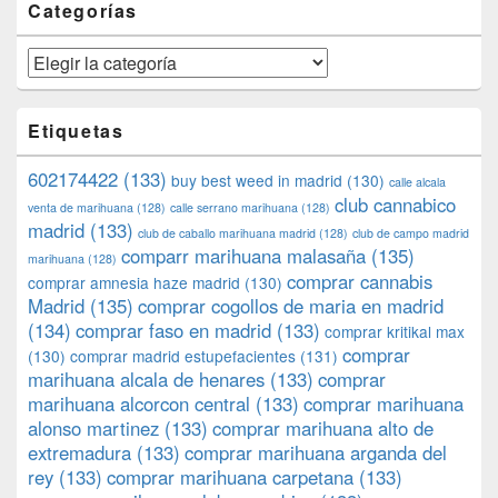
Categorías
Categorías
Etiquetas
602174422
(133)
buy best weed in madrid
(130)
calle alcala
club cannabico
venta de marihuana
(128)
calle serrano marihuana
(128)
madrid
(133)
club de caballo marihuana madrid
(128)
club de campo madrid
comparr marihuana malasaña
(135)
marihuana
(128)
comprar cannabis
comprar amnesia haze madrid
(130)
Madrid
(135)
comprar cogollos de maria en madrid
(134)
comprar faso en madrid
(133)
comprar kritikal max
comprar
(130)
comprar madrid estupefacientes
(131)
marihuana alcala de henares
(133)
comprar
marihuana alcorcon central
(133)
comprar marihuana
alonso martinez
(133)
comprar marihuana alto de
extremadura
(133)
comprar marihuana arganda del
rey
(133)
comprar marihuana carpetana
(133)