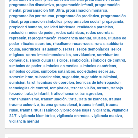
programación disociativa
,
programación infantil
,
programación
mental
,
programación MK Ultra
,
programación monarca
,
programación por trauma
,
programación predictiva
,
programación
ritual
,
programación simbólica
,
programación social
,
propaganda
,
propiedad humana
,
realidad fabricada
,
realidades paralelas
,
reclusión
,
redes de poder
,
redes satánicas
,
redes secretas
,
represión
,
reprogramación
,
resonancia mental
,
rituales
,
rituales de
poder
,
rituales secretos
,
ritualismo
,
rosacruces
,
runas
,
sabiduría
oculta
,
sacrificios
,
satanismo
,
sectas
,
sellos demoníacos
,
sellos
mágicos
,
seres interdimensionales
,
servidumbre
,
servidumbre
doméstica
,
shock cultural
,
sigilos
,
simbología
,
símbolos de control
,
símbolos de poder
,
símbolos en medios
,
símbolos esotéricos
,
símbolos ocultos
,
símbolos satánicos
,
sociedades secretas
,
sometimiento
,
subordinación
,
sugestión
,
sugestión subliminal
,
sumisión
,
tarot
,
técnicas de coerción
,
técnicas de interrogación
,
tecnologías de control
,
templarios
,
tercera visión
,
tortura
,
trabajo
forzado
,
trabajo infantil
,
tráfico humano
,
transgresión
,
transhumanismo
,
transmutación
,
trata
,
trata de blancas
,
trauma
,
trauma colectivo
,
trauma generacional
,
trauma infantil
,
trauma
ritual
,
trauma ritual satánico
,
vibraciones bajas
,
vigilancia
,
vigilancia
24/7
,
vigilancia biométrica
,
vigilancia en redes
,
vigilancia masiva
,
vigilancia mental
El