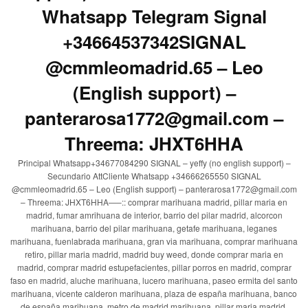
Whatsapp Telegram Signal
+34664537342SIGNAL
@cmmleomadrid.65 – Leo
(English support) –
panterarosa1772@gmail.com –
Threema: JHXT6HHA
Principal Whatsapp+34677084290 SIGNAL – yeffy (no english support) –
Secundario AttCliente Whatsapp +34666265550 SIGNAL
@cmmleomadrid.65 – Leo (English support) – panterarosa1772@gmail.com
– Threema: JHXT6HHA—–:: comprar marihuana madrid, pillar maria en
madrid, fumar amrihuana de interior, barrio del pilar madrid, alcorcon
marihuana, barrio del pilar marihuana, getafe marihuana, leganes
marihuana, fuenlabrada marihuana, gran via marihuana, comprar marihuana
retiro, pillar maria madrid, madrid buy weed, donde comprar maria en
madrid, comprar madrid estupefacientes, pillar porros en madrid, comprar
faso en madrid, aluche marihuana, lucero marihuana, paseo ermita del santo
marihuana, vicente calderon marihuana, plaza de españa marihuana, banco
de españa marihuana, metro de madrid marihuana, pillar maria madrid,