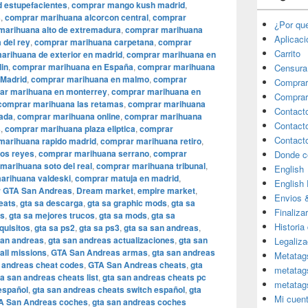
 estupefacientes
,
comprar mango kush madrid
,
s
,
comprar marihuana alcorcon central
,
comprar
¿Por qu
marihuana alto de extremadura
,
comprar marihuana
Aplicac
 del rey
,
comprar marihuana carpetana
,
comprar
Carrito
arihuana de exterior en madrid
,
comprar marihuana en
in
,
comprar marihuana en España
,
comprar marihuana
Censura
 Madrid
,
comprar marihuana en malmo
,
comprar
Comprar
ar marihuana en monterrey
,
comprar marihuana en
Comprar
comprar marihuana las retamas
,
comprar marihuana
Contact
ada
,
comprar marihuana online
,
comprar marihuana
Contact
s
,
comprar marihuana plaza eliptica
,
comprar
Contact
marihuana rapido madrid
,
comprar marihuana retiro
,
los reyes
,
comprar marihuana serrano
,
comprar
Donde c
marihuana soto del real
,
comprar marihuana tribunal
,
English
arihuana valdeski
,
comprar matuja en madrid
,
English
 GTA San Andreas
,
Dream market
,
empire market
,
Envios 
eats
,
gta sa descarga
,
gta sa graphic mods
,
gta sa
Finaliza
es
,
gta sa mejores trucos
,
gta sa mods
,
gta sa
Historia
quisitos
,
gta sa ps2
,
gta sa ps3
,
gta sa san andreas
,
san andreas
,
gta san andreas actualizaciones
,
gta san
Legaliza
all missions
,
GTA San Andreas armas
,
gta san andreas
Metatag
 andreas cheat codes
,
GTA San Andreas cheats
,
gta
metatag
ta san andreas cheats list
,
gta san andreas cheats pc
metatag
español
,
gta san andreas cheats switch español
,
gta
Mi cuen
A San Andreas coches
,
gta san andreas coches