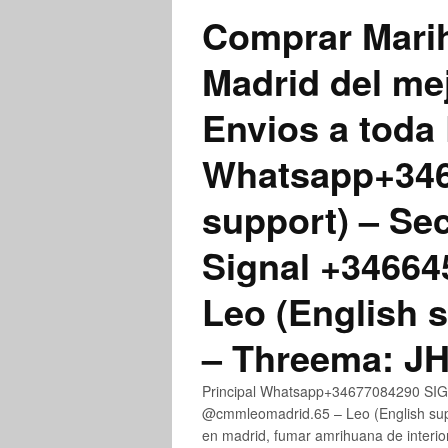
Comprar Marih
Madrid del me
Envios a toda 
Whatsapp+3467
support) – Se
Signal +3466
Leo (English 
– Threema: 
Principal Whatsapp+34677084290 SIGN
@cmmleomadrid.65 – Leo (English su
en madrid, fumar amrihuana de interior