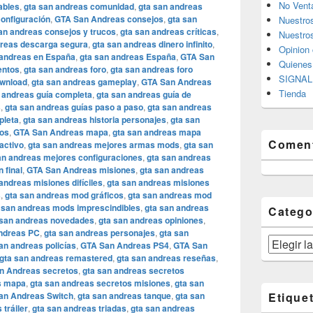
No Vent
ables
,
gta san andreas comunidad
,
gta san andreas
configuración
,
GTA San Andreas consejos
,
gta san
Nuestro
an andreas consejos y trucos
,
gta san andreas críticas
,
Nuestros
dreas descarga segura
,
gta san andreas dinero infinito
,
Opinion 
 andreas en España
,
gta san andreas España
,
GTA San
Quiene
entos
,
gta san andreas foro
,
gta san andreas foro
SIGNAL 
ownload
,
gta san andreas gameplay
,
GTA San Andreas
Tienda
 andreas guía completa
,
gta san andreas guía de
s
,
gta san andreas guías paso a paso
,
gta san andreas
pleta
,
gta san andreas historia personajes
,
gta san
ros
,
GTA San Andreas mapa
,
gta san andreas mapa
Coment
activo
,
gta san andreas mejores armas mods
,
gta san
an andreas mejores configuraciones
,
gta san andreas
 final
,
GTA San Andreas misiones
,
gta san andreas
andreas misiones difíciles
,
gta san andreas misiones
s
,
gta san andreas mod gráficos
,
gta san andreas mod
 san andreas mods imprescindibles
,
gta san andreas
Catego
 san andreas novedades
,
gta san andreas opiniones
,
ndreas PC
,
gta san andreas personajes
,
gta san
Categorías
an andreas policías
,
GTA San Andreas PS4
,
GTA San
gta san andreas remastered
,
gta san andreas reseñas
,
n Andreas secretos
,
gta san andreas secretos
s mapa
,
gta san andreas secretos misiones
,
gta san
an Andreas Switch
,
gta san andreas tanque
,
gta san
Etique
 tráiler
,
gta san andreas triadas
,
gta san andreas