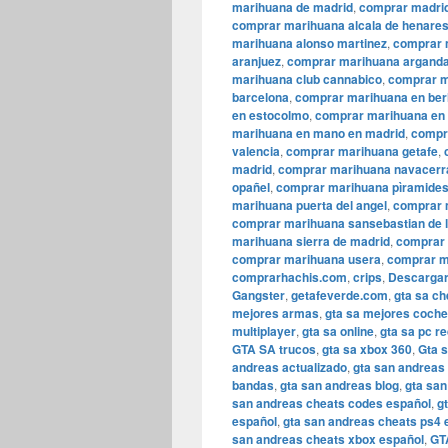
marihuana de madrid
,
comprar madrid
comprar marihuana alcala de henare
marihuana alonso martinez
,
comprar 
aranjuez
,
comprar marihuana arganda
marihuana club cannabico
,
comprar m
barcelona
,
comprar marihuana en berl
en estocolmo
,
comprar marihuana en
marihuana en mano en madrid
,
compr
valencia
,
comprar marihuana getafe
,
madrid
,
comprar marihuana navacerr
opañel
,
comprar marihuana pìramide
marihuana puerta del angel
,
comprar 
comprar marihuana sansebastian de 
marihuana sierra de madrid
,
comprar 
comprar marihuana usera
,
comprar m
comprarhachis.com
,
crips
,
Descargar
Gangster
,
getafeverde.com
,
gta sa ch
mejores armas
,
gta sa mejores coch
multiplayer
,
gta sa online
,
gta sa pc re
GTA SA trucos
,
gta sa xbox 360
,
Gta 
andreas actualizado
,
gta san andreas 
bandas
,
gta san andreas blog
,
gta san
san andreas cheats codes español
,
g
español
,
gta san andreas cheats ps4 
san andreas cheats xbox español
,
GT