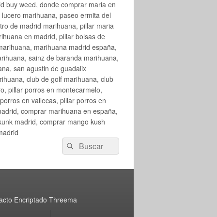
rid buy weed, donde comprar maria en
 lucero marihuana, paseo ermita del
o de madrid marihuana, pillar maria
huana en madrid, pillar bolsas de
 marihuana, marihuana madrid españa,
arihuana, sainz de baranda marihuana,
na, san agustin de guadalix
huana, club de golf marihuana, club
ro, pillar porros en montecarmelo,
orros en vallecas, pillar porros en
en madrid, comprar marihuana en españa,
skunk madrid, comprar mango kush
madrid
Buscar
Buscar
por:
acto Encriptado Threema