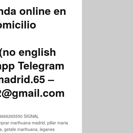
nda online en
micilio
(no english
app Telegram
adrid.65 –
72@gmail.com
+34666265550 SIGNAL
ar marihuana madrid, pillar maria
na, getafe marihuana, leganes