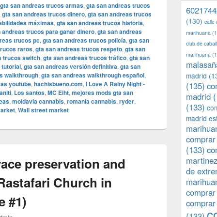
gta san andreas trucos armas
,
gta san andreas trucos
6021744
,
gta san andreas trucos dinero
,
gta san andreas trucos
(130)
calle
habilidades máximas
,
gta san andreas trucos historia
,
n andreas trucos para ganar dinero
,
gta san andreas
marihuana
(1
reas trucos pc
,
gta san andreas trucos policía
,
gta san
club de caba
trucos raros
,
gta san andreas trucos respeto
,
gta san
marihuana
(1
 trucos switch
,
gta san andreas trucos tráfico
,
gta san
malasañ
tutorial
,
gta san andreas versión definitiva
,
gta san
s walkthrough
,
gta san andreas walkthrough español
,
madrid
(1
eas youtube
,
hachisbueno.com
,
I Love A Rainy Night -
(135)
co
aniti
,
Los santos
,
MC Eiht
,
mejores mods gta san
madrid
(
reas
,
moldavia cannabis
,
romania cannabis
,
ryder
,
(133)
com
arket
,
Wall street market
madrid es
marihuan
comprar 
(133)
co
race preservation and
martine
de extr
Rastafari Church in
marihuan
comprar
e #1)
comprar
c
(133)