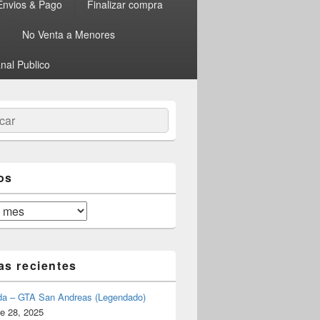
Envios & Pago
Finalizar compra
No Venta a Menores
nal Publico
ar
os
as recientes
da – GTA San Andreas (Legendado)
e 28, 2025