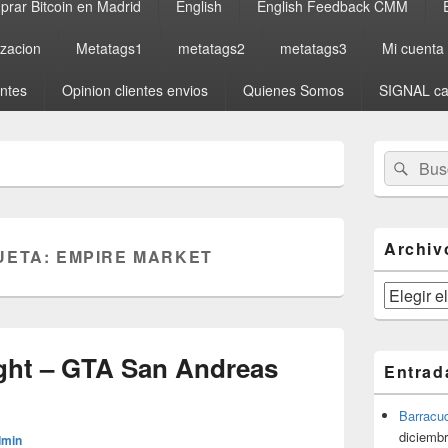
rar Bitcoin en Madrid
English
English Feedback CMM
izacion
Metatags1
metatags2
metatags3
Mi cuenta
entes
Opinion clientes envios
Quienes Somos
SIGNAL ca
El
Buscar
Busc
área
por:
de
widget
barra
lateral
Archiv
UETA:
EMPIRE MARKET
primaria
Archivos
ight – GTA San Andreas
Entrad
Barracu
diciembr
dmin