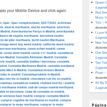
Queen O
(Legend
o your Mobile Device and click again
Rod Stew
Music V
Toto – 
do
2pac
,
2pac conspiraciones
,
602174422
,
activistas
ana
,
alsacia marihuana
,
aluche marihuana
,
american
diciembr
 Madrid
,
Amerikanische Partys in Madrid
,
amerikanska
I Love 
banco de españa marihuana
,
barcelona kaufen
(Legend
rio del pilar marihuana
,
berlin kaufen Marihuana
,
New Yor
 mango weed
,
buy weed madrid
,
california weed madrid
,
diciembr
e serrano marihuana
,
canna schiet madrid
,
canna
One Ste
id
,
canna skott madrid
,
canna יורה madrid
,
cannabicos
sten Madrid
,
Cannabis Aktivister Madrid
,
Cannabis
(Legend
erie madrid
,
cannabis klubbar i barcelona
,
cannabis
Two Tic
adrid
,
Cannabis Marihuana Madrid
,
cannabis marijuana
(Legend
abis März in Madrid
,
Cannabisactivisten Madrid
,
Plush –
clubs in madrid
,
Cannabisprodukte in Madrid
,
diciembr
jes met thc in madrid
,
chocolates con thc en madrid
,
All My 
colatinas cannabicas madrid
,
choklad med thc i madrid
,
lo marihuana madrid
,
club de campo madrid marihuana
,
(Legend
abis en barcelona
,
clubs de cannabis en madrid
,
ar amnesia haze madrid
,
comprar cannabis Madrid
,
,
comprar cogollos de marihuana en madrid
,
comprar
comprar la mejor marihuana
,
comprar la mejor
Página