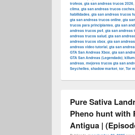
trofeos
,
gta san andreas trucos 2026
,
clima
,
gta san andreas trucos coches
habilidades
,
gta san andreas trucos 
gta san andreas trucos online
,
gta sa
trucos para principiantes
,
gta san and
andreas trucos ps4
,
gta san andreas 
andreas trucos salud
,
gta san andreas
andreas trucos xbox
,
gta san andreas 
andreas video tutorial
,
gta san andrea
GTA San Andreas Xbox
,
gta san andr
GTA San Andreas (Legendado)
,
killum
andreas
,
mejores trucos gta san and
Seychelles
,
shadow market
,
tor
,
Tor m
Pure Sativa Land
Pheno hunt with 
Antigua | (Episod