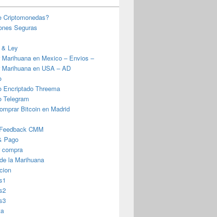
e Criptomonedas?
iones Seguras
 & Ley
 Marihuana en Mexico – Envios –
 Marihuana en USA – AD
o
o Encriptado Threema
o Telegram
omprar Bitcoin en Madrid
 Feedback CMM
& Pago
r compra
 de la Marihuana
cion
s1
s2
s3
ta