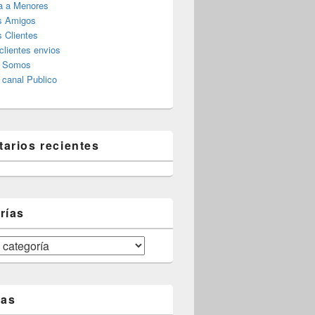
a a Menores
s Amigos
 Clientes
clientes envios
s Somos
canal Publico
arios recientes
rías
tas