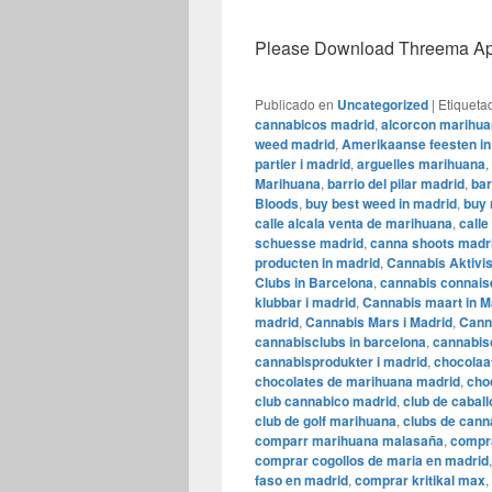
Please Download Threema Appt
Publicado en
Uncategorized
|
Etiqueta
cannabicos madrid
,
alcorcon marihu
weed madrid
,
Amerikaanse feesten in
partier i madrid
,
arguelles marihuana
,
Marihuana
,
barrio del pilar madrid
,
bar
Bloods
,
buy best weed in madrid
,
buy
calle alcala venta de marihuana
,
call
schuesse madrid
,
canna shoots madr
producten in madrid
,
Cannabis Aktivi
Clubs in Barcelona
,
cannabis connais
klubbar i madrid
,
Cannabis maart in M
madrid
,
Cannabis Mars i Madrid
,
Cann
cannabisclubs in barcelona
,
cannabis
cannabisprodukter i madrid
,
chocolaat
chocolates de marihuana madrid
,
cho
club cannabico madrid
,
club de cabal
club de golf marihuana
,
clubs de cann
comparr marihuana malasaña
,
compr
comprar cogollos de maria en madrid
faso en madrid
,
comprar kritikal max
,