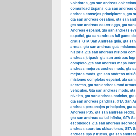
voladores
,
gta san andreas coleccion
comunidad España
,
gta san andreas 
andreas consejos principiantes
,
gta s
gta san andreas desafíos
,
gta san an
gta san andreas easter eggs
,
gta san
Andreas español
,
gta san andreas ev
español
,
gta san andreas full game d
gratis
,
GTA San Andreas guía
,
gta san
armas
,
gta san andreas guía misione
historia
,
gta san andreas historia com
andreas jetpack
,
gta san andreas log
completo
,
gta san andreas mapa inter
andreas mejores coches mods
,
gta s
mejores mods
,
gta san andreas misión
misiones completas español
,
gta san 
secretas
,
gta san andreas mod arma
vehículos
,
Gta san andreas mods
,
gta
niveles
,
gta san andreas noticias
,
gta
gta san andreas pandillas
,
GTA San A
andreas personajes principales
,
gta s
Andreas PS5
,
gta san andreas reddit
,
gta san andreas salud infinita
,
GTA Sa
escondidos
,
gta san andreas secreto
andreas secretos ubicaciones
,
GTA S
andreas tips y trucos
,
gta san andreas