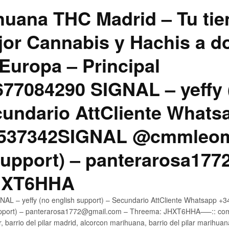
uana THC Madrid – Tu tie
jor Cannabis y Hachis a do
Europa – Principal
7084290 SIGNAL – yeffy 
cundario AttCliente Whats
4537342SIGNAL @cmmleom
support) – panterarosa17
JHXT6HHA
AL – yeffy (no english support) – Secundario AttCliente Whatsapp 
pport) – panterarosa1772@gmail.com – Threema: JHXT6HHA—–:: compr
, barrio del pilar madrid, alcorcon marihuana, barrio del pilar marihua