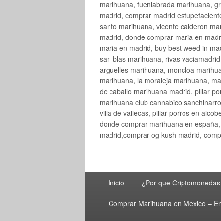
marihuana, fuenlabrada marihuana, gr
madrid, comprar madrid estupefaciente
santo marihuana, vicente calderon ma
madrid, donde comprar maria en madri
maria en madrid, buy best weed in ma
san blas marihuana, rivas vaciamadri
arguelles marihuana, moncloa marihua
marihuana, la moraleja marihuana, ma
de caballo marihuana madrid, pillar por
marihuana club cannabico sanchinarro, 
villa de vallecas, pillar porros en al
donde comprar marihuana en españa, 
madrid,comprar og kush madrid, compr
Menú
Inicio
¿Por que Criptomonedas
principal
Comprar Marihuana en Mexico – En