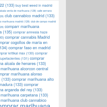
22
(133)
buy best weed in madrid
 alcala venta de marihuana
(128)
calle serrano
club cannabico madrid
(133)
28)
llo marihuana madrid
(128)
club de campo madrid
comparr marihuana
28)
a
(135)
comprar amnesia haze
comprar cannabis Madrid
30)
mprar cogollos de maria en
134)
comprar faso en madrid
prar kritikal max
(130)
comprar
comprar
tupefacientes
(131)
a alcala de henares
(133)
marihuana alcorcon central
mprar marihuana alonso
z
(133)
comprar marihuana alto
emadura
(133)
comprar
a arganda del rey
(133)
 marihuana carpetana
(133)
 marihuana club cannabico
omprar marihuana