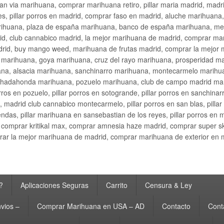
an via marihuana, comprar marihuana retiro, pillar maria madrid, mad
s, pillar porros en madrid, comprar faso en madrid, aluche marihuana,
rihuana, plaza de españa marihuana, banco de españa marihuana, metr
d, club cannabico madrid, la mejor marihuana de madrid, comprar mari
drid, buy mango weed, marihuana de frutas madrid, comprar la mejor
d marihuana, goya marihuana, cruz del rayo marihuana, prosperidad m
na, alsacia marihuana, sanchinarro marihuana, montecarmelo marihua
hadahonda marihuana, pozuelo marihuana, club de campo madrid mari
ros en pozuelo, pillar porros en sotogrande, pillar porros en sanchinar
madrid club cannabico montecarmelo, pillar porros en san blas, pillar p
cobendas, pillar marihuana en sansebastian de los reyes, pillar porros 
comprar kritikal max, comprar amnesia haze madrid, comprar super 
ar la mejor marihuana de madrid, comprar marihuana de exterior en 
?
Aplicaciones Seguras
Carrito
Censura & Ley
vios –
Comprar Marihuana en USA – AD
Contacto
Cont