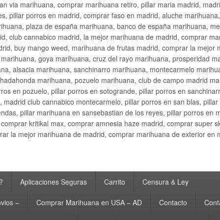
an via marihuana, comprar marihuana retiro, pillar maria madrid, mad
s, pillar porros en madrid, comprar faso en madrid, aluche marihuana,
rihuana, plaza de españa marihuana, banco de españa marihuana, metr
d, club cannabico madrid, la mejor marihuana de madrid, comprar mari
drid, buy mango weed, marihuana de frutas madrid, comprar la mejor
d marihuana, goya marihuana, cruz del rayo marihuana, prosperidad m
na, alsacia marihuana, sanchinarro marihuana, montecarmelo marihua
hadahonda marihuana, pozuelo marihuana, club de campo madrid mari
ros en pozuelo, pillar porros en sotogrande, pillar porros en sanchinar
madrid club cannabico montecarmelo, pillar porros en san blas, pillar p
cobendas, pillar marihuana en sansebastian de los reyes, pillar porros 
comprar kritikal max, comprar amnesia haze madrid, comprar super 
ar la mejor marihuana de madrid, comprar marihuana de exterior en 
?
Aplicaciones Seguras
Carrito
Censura & Ley
vios –
Comprar Marihuana en USA – AD
Contacto
Cont