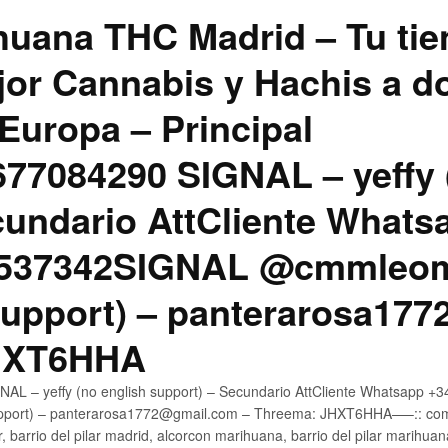
uana THC Madrid – Tu tie
jor Cannabis y Hachis a do
Europa – Principal
7084290 SIGNAL – yeffy 
cundario AttCliente Whats
4537342SIGNAL @cmmleom
support) – panterarosa17
JHXT6HHA
AL – yeffy (no english support) – Secundario AttCliente Whatsapp 
pport) – panterarosa1772@gmail.com – Threema: JHXT6HHA—–:: compr
, barrio del pilar madrid, alcorcon marihuana, barrio del pilar marihua