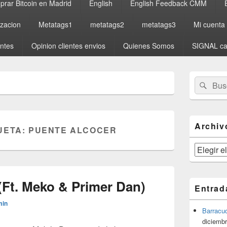
rar Bitcoin en Madrid
English
English Feedback CMM
izacion
Metatags1
metatags2
metatags3
Mi cuenta
entes
Opinion clientes envios
Quienes Somos
SIGNAL ca
El
Buscar
Busc
área
por:
de
widget
barra
lateral
Archiv
UETA:
PUENTE ALCOCER
primaria
Archivos
(Ft. Meko & Primer Dan)
Entrad
min
Barracu
diciembr