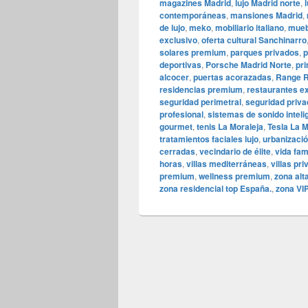
magazines Madrid
,
lujo Madrid norte
,
contemporáneas
,
mansiones Madrid
,
de lujo
,
meko
,
mobiliario italiano
,
mueb
exclusivo
,
oferta cultural Sanchinarro
solares premium
,
parques privados
,
p
deportivas
,
Porsche Madrid Norte
,
pr
alcocer
,
puertas acorazadas
,
Range 
residencias premium
,
restaurantes e
seguridad perimetral
,
seguridad priva
profesional
,
sistemas de sonido inteli
gourmet
,
tenis La Moraleja
,
Tesla La M
tratamientos faciales lujo
,
urbanizació
cerradas
,
vecindario de élite
,
vida fami
horas
,
villas mediterráneas
,
villas pr
premium
,
wellness premium
,
zona alt
zona residencial top España.
,
zona VI