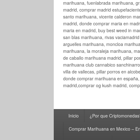
marihuana, fuenlabrada marihuana, gr
madrid, comprar madrid estupefaciente
santo marihuana, vicente calderon ma
madrid, donde comprar maria en madri
maria en madrid, buy best weed in ma
san blas marihuana, rivas vaciamadri
arguelles marihuana, moncloa marihua
marihuana, la moraleja marihuana, ma
de caballo marihuana madrid, pillar por
marihuana club cannabico sanchinarro, 
villa de vallecas, pillar porros en al
donde comprar marihuana en españa, 
madrid,comprar og kush madrid, compr
Menú
Inicio
¿Por que Criptomonedas
principal
Comprar Marihuana en Mexico – En