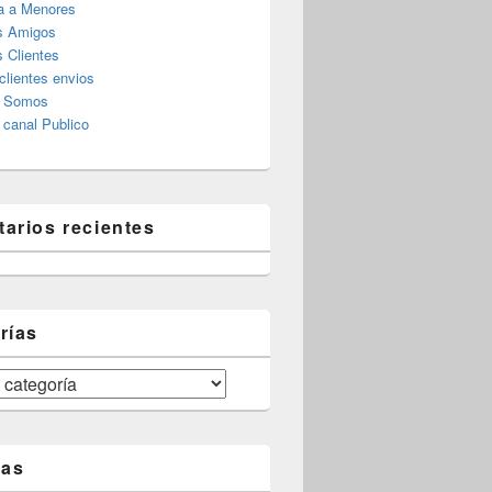
a a Menores
s Amigos
 Clientes
clientes envios
s Somos
canal Publico
arios recientes
rías
tas