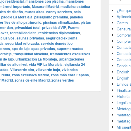
lujo residencial
,
mansiones con piscina
,
mansiones
mármol importado
,
Maserati Madrid
,
medicina estética
¿Por qu
les de diseño
,
muros altos
,
nanny services
,
ocio
Aplicac
,
paddle La Moraleja
,
paisajismo premium
,
paneles
erfiles de alto patrimonio
,
piscinas climatizadas
,
pistas
Carrito
imer dan
,
privacidad total
,
privacidad VIP
,
Puente
Censura
Rover
,
rentabilidad alta
,
residencias diplomáticas
,
Comprar
xclusivos
,
saunas privadas
,
seguridad extrema
,
Comprar
da
,
seguridad reforzada
,
servicio doméstico
Contact
gentes
,
spa de lujo
,
spas privados
,
supermercados
Contact
oraleja
,
tranquilidad absoluta
,
tratamientos exclusivos
,
n de lujo
,
urbanización La Moraleja
,
urbanizaciones
Contact
liar de alto nivel
,
vida VIP La Moraleja
,
vigilancia 24
Donde c
ivadas
,
Villaverde alto
,
villaverde bajo
,
viviendas
English
a renta
,
zona exclusiva Madrid
,
zona más cara España
,
English
P Madrid
,
zonas de élite Madrid
,
zonas verdes
Envios 
Finaliza
Historia
Legaliza
Metatag
metatag
metatag
Mi cuen