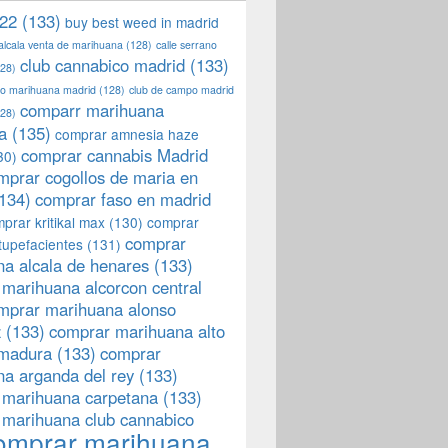
22
(133)
buy best weed in madrid
 alcala venta de marihuana
(128)
calle serrano
club cannabico madrid
(133)
28)
llo marihuana madrid
(128)
club de campo madrid
comparr marihuana
28)
a
(135)
comprar amnesia haze
comprar cannabis Madrid
30)
mprar cogollos de maria en
134)
comprar faso en madrid
prar kritikal max
(130)
comprar
comprar
tupefacientes
(131)
a alcala de henares
(133)
marihuana alcorcon central
mprar marihuana alonso
z
(133)
comprar marihuana alto
emadura
(133)
comprar
a arganda del rey
(133)
 marihuana carpetana
(133)
 marihuana club cannabico
omprar marihuana