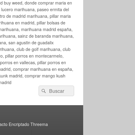
rid buy weed, donde comprar maria en
 lucero marihuana, paseo ermita del
o de madrid marihuana, pillar maria
huana en madrid, pillar bolsas de
 marihuana, marihuana madrid españa,
arihuana, sainz de baranda marihuana,
na, san agustin de guadalix
huana, club de golf marihuana, club
ro, pillar porros en montecarmelo,
orros en vallecas, pillar porros en
en madrid, comprar marihuana en españa,
skunk madrid, comprar mango kush
madrid
Buscar
Buscar
por:
acto Encriptado Threema