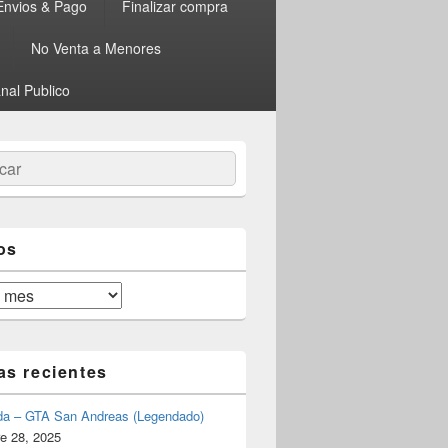
Envios & Pago
Finalizar compra
No Venta a Menores
nal Publico
ar
os
as recientes
da – GTA San Andreas (Legendado)
e 28, 2025