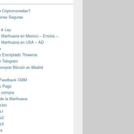
e Criptomonedas?
iones Seguras
 & Ley
 Marihuana en Mexico – Envios –
 Marihuana en USA – AD
o
o Encriptado Threema
o Telegram
omprar Bitcoin en Madrid
 Feedback CMM
& Pago
r compra
 de la Marihuana
cion
s1
s2
s3
ta