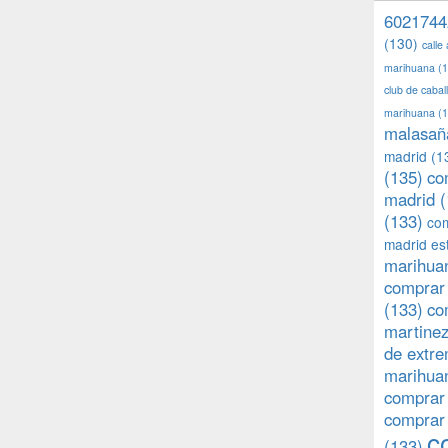
6021744
(130)
calle
marihuana
(1
club de caba
marihuana
(1
malasañ
madrid
(1
(135)
co
madrid
(
(133)
com
madrid es
marihuan
comprar 
(133)
co
martine
de extr
marihuan
comprar
comprar
c
(133)