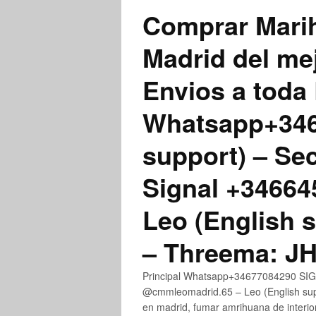
Comprar Marih
Madrid del me
Envios a toda 
Whatsapp+3467
support) – Se
Signal +3466
Leo (English 
– Threema: 
Principal Whatsapp+34677084290 SIGN
@cmmleomadrid.65 – Leo (English su
en madrid, fumar amrihuana de interior