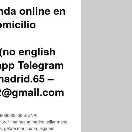
nda online en
micilio
(no english
app Telegram
adrid.65 –
72@gmail.com
+34666265550 SIGNAL
ar marihuana madrid, pillar maria
na, getafe marihuana, leganes