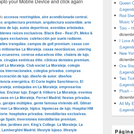
o your Mobile Device and click again
Queen O
(Legend
Rod Stew
do
accesos restringidos
,
aire acondicionado central
,
Music V
vo
,
arquitectura premium
,
arquitectura sostenible
,
arte
tos de lujo
,
autos deportivos
,
avenidas arboladas
,
Toto – 
bienes raíces exclusivos
,
Black Bee - Real (Ft. Meko &
diciembr
iques exclusivas
,
calefacción por suelo radiante
,
I Love 
alles tranquilas
,
campos de golf premium
,
casas con
(Legend
 millonarias La Moraleja
,
casas neoclásicas
,
catering
New Yor
s ecuestres
,
centros educativos élite
,
chalets de lujo
,
diciembr
os
,
cirugías estéticas élite
,
clínicas dentales premium
,
olf La Moraleja
,
Club social La Moraleja
,
colegio
One Ste
ios internacionales
,
colegios privados
,
compras
(Legend
ecoración de lujo
,
diseño de autor
,
diseños
Two Tic
ciencia energética
,
El Corte Inglés Sanchinarro
,
El
(Legend
oraleja
,
embajadas en La Moraleja
,
empresarios
Plush –
ios
,
Encinar lujo
,
Engel & Völkers La Moraleja
,
eventos
diciembr
osos en La Moraleja
,
Ferrari Madrid
,
fiestas privadas
,
s
,
garajes múltiples
,
gente famosa viviendo allí
,
Gilmar
All My 
rmet La Moraleja
,
hípica
,
hipotecas de lujo
,
Hospital HM
(Legend
Norte
,
hospitales privados
,
inmobiliarias exclusivas
,
lege Spain
,
inversiones inmobiliarias premium
,
ados
,
jardines zen
,
King’s College
,
La Moraleja
,
La
,
Lamborghini Madrid
,
lifestyle lujoso
,
lifestyle
Página