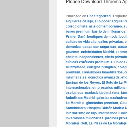
Please Download Threema Appt
Publicado en
Uncategorized
|
Etiqueta
alquileres de lujo
,
alto poder adquisiti
coleccionista
,
arte contemporáneo
,
au
bares premium
,
barrio de millonarios
,
Primer Dan)
,
boutiques de moda
,
bout
calidad de vida alta
,
calles privadas
,
c
domótica
,
casas con seguridad
,
casas
gourmet
,
celebridades Madrid
,
centro
chalets independientes
,
chefs privad
clínicas estéticas premium
,
Club de G
Runnymede
,
colegios bilingües
,
coleg
premium
,
consultores inmobiliarios
,
d
minimalistas
,
domótica avanzada
,
efi
Encinar de los Reyes
,
El Soto de La M
internacionales
,
empresarios millonar
exclusivos
,
exclusividad máxima
,
fam
futbolistas Madrid
,
galerías exclusiva
La Moraleja
,
gimnasios premium
,
Gou
Sanchinarro
,
Hospital Quirón Madrid 
interiorismo de lujo
,
International Col
inversiones millonarias
,
jardines priv
Moraleja Golf
,
La Plaza de La Moraleja